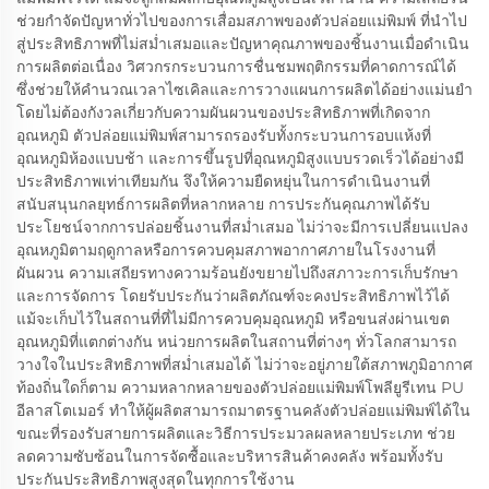
ช่วยกำจัดปัญหาทั่วไปของการเสื่อมสภาพของตัวปล่อยแม่พิมพ์ ที่นำไป
สู่ประสิทธิภาพที่ไม่สม่ำเสมอและปัญหาคุณภาพของชิ้นงานเมื่อดำเนิน
การผลิตต่อเนื่อง วิศวกรกระบวนการชื่นชมพฤติกรรมที่คาดการณ์ได้
ซึ่งช่วยให้คำนวณเวลาไซเคิลและการวางแผนการผลิตได้อย่างแม่นยำ
โดยไม่ต้องกังวลเกี่ยวกับความผันผวนของประสิทธิภาพที่เกิดจาก
อุณหภูมิ ตัวปล่อยแม่พิมพ์สามารถรองรับทั้งกระบวนการอบแห้งที่
อุณหภูมิห้องแบบช้า และการขึ้นรูปที่อุณหภูมิสูงแบบรวดเร็วได้อย่างมี
ประสิทธิภาพเท่าเทียมกัน จึงให้ความยืดหยุ่นในการดำเนินงานที่
สนับสนุนกลยุทธ์การผลิตที่หลากหลาย การประกันคุณภาพได้รับ
ประโยชน์จากการปล่อยชิ้นงานที่สม่ำเสมอ ไม่ว่าจะมีการเปลี่ยนแปลง
อุณหภูมิตามฤดูกาลหรือการควบคุมสภาพอากาศภายในโรงงานที่
ผันผวน ความเสถียรทางความร้อนยังขยายไปถึงสภาวะการเก็บรักษา
และการจัดการ โดยรับประกันว่าผลิตภัณฑ์จะคงประสิทธิภาพไว้ได้
แม้จะเก็บไว้ในสถานที่ที่ไม่มีการควบคุมอุณหภูมิ หรือขนส่งผ่านเขต
อุณหภูมิที่แตกต่างกัน หน่วยการผลิตในสถานที่ต่างๆ ทั่วโลกสามารถ
วางใจในประสิทธิภาพที่สม่ำเสมอได้ ไม่ว่าจะอยู่ภายใต้สภาพภูมิอากาศ
ท้องถิ่นใดก็ตาม ความหลากหลายของตัวปล่อยแม่พิมพ์โพลียูรีเทน PU
อีลาสโตเมอร์ ทำให้ผู้ผลิตสามารถมาตรฐานคลังตัวปล่อยแม่พิมพ์ได้ใน
ขณะที่รองรับสายการผลิตและวิธีการประมวลผลหลายประเภท ช่วย
ลดความซับซ้อนในการจัดซื้อและบริหารสินค้าคงคลัง พร้อมทั้งรับ
ประกันประสิทธิภาพสูงสุดในทุกการใช้งาน