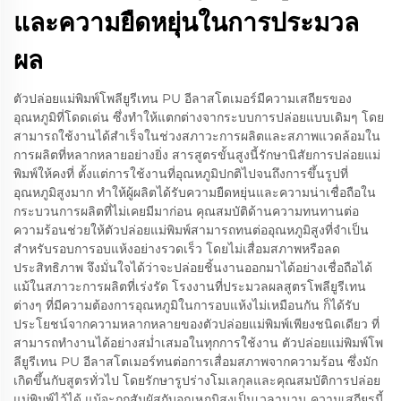
และความยืดหยุ่นในการประมวล
ผล
ตัวปล่อยแม่พิมพ์โพลียูรีเทน PU อีลาสโตเมอร์มีความเสถียรของ
อุณหภูมิที่โดดเด่น ซึ่งทำให้แตกต่างจากระบบการปล่อยแบบเดิมๆ โดย
สามารถใช้งานได้สำเร็จในช่วงสภาวะการผลิตและสภาพแวดล้อมใน
การผลิตที่หลากหลายอย่างยิ่ง สารสูตรขั้นสูงนี้รักษานิสัยการปล่อยแม่
พิมพ์ให้คงที่ ตั้งแต่การใช้งานที่อุณหภูมิปกติไปจนถึงการขึ้นรูปที่
อุณหภูมิสูงมาก ทำให้ผู้ผลิตได้รับความยืดหยุ่นและความน่าเชื่อถือใน
กระบวนการผลิตที่ไม่เคยมีมาก่อน คุณสมบัติด้านความทนทานต่อ
ความร้อนช่วยให้ตัวปล่อยแม่พิมพ์สามารถทนต่ออุณหภูมิสูงที่จำเป็น
สำหรับรอบการอบแห้งอย่างรวดเร็ว โดยไม่เสื่อมสภาพหรือลด
ประสิทธิภาพ จึงมั่นใจได้ว่าจะปล่อยชิ้นงานออกมาได้อย่างเชื่อถือได้
แม้ในสภาวะการผลิตที่เร่งรัด โรงงานที่ประมวลผลสูตรโพลียูรีเทน
ต่างๆ ที่มีความต้องการอุณหภูมิในการอบแห้งไม่เหมือนกัน ก็ได้รับ
ประโยชน์จากความหลากหลายของตัวปล่อยแม่พิมพ์เพียงชนิดเดียว ที่
สามารถทำงานได้อย่างสม่ำเสมอในทุกการใช้งาน ตัวปล่อยแม่พิมพ์โพ
ลียูรีเทน PU อีลาสโตเมอร์ทนต่อการเสื่อมสภาพจากความร้อน ซึ่งมัก
เกิดขึ้นกับสูตรทั่วไป โดยรักษารูปร่างโมเลกุลและคุณสมบัติการปล่อย
แม่พิมพ์ไว้ได้ แม้จะถูกสัมผัสกับอุณหภูมิสูงเป็นเวลานาน ความเสถียรนี้