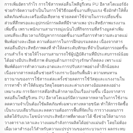
การเพิ่มอัตรากำไร การใช้สารหล่อลื่นโพลียูรีเทน PU อีลาสโตเมอร์ยัง
ช่วยกำจัดความจำเป็นในการใช้วิธีถอดชิ้นงานที่รุนแรง ซึ่งมักทำให้ทั้ง
ผลิตภัณฑ์และเครื่องมือเสียหาย ช่วยลดค่าใช้จ่ายในการเปลี่ยนชิ้น
ส่วนที่สึกหรอและอุปกรณ์การผลิตที่มีราคาแพง ประสิทธิภาพแรงงาน
เพิ่มขึ้น เพราะพนักงานสามารถมุ่งเน้นไปที่กิจกรรมที่สร้างมูลค่าเพิ่ม
แทนที่จะเสียเวลาแก้ปัญหาการถอดชิ้นงานหรือการทำความสะอาดแม่
พิมพ์อย่างละเอียด ความต้องการในการฝึกอบรมลดลง เนื่องจากสาร
หล่อลื่นมีประสิทธิภาพคงที่ ทำให้ลดระดับทักษะที่จำเป็นต่อการถอดชิ้น
งานสำเร็จ ช่วยให้โรงงานสามารถใช้ผู้ปฏิบัติงานที่มีประสบการณ์น้อย
ได้อย่างมีประสิทธิภาพ ต้นทุนด้านการบำรุงรักษาก็ลดลง เพราะแม่
พิมพ์ต้องการทำความสะอาดและการปรับสภาพอย่างล้ำลึกน้อยลง
เนื่องจากสารหล่อลื่นช่วยสร้างเกราะป้องกันพื้นผิว ความทนทาน
ยาวนานของการใช้สารแต่ละครั้งช่วยลดการใช้วัสดุและแรงงานใน
การทาซ้ำ ทำให้ต้นทุนวัสดุโดยตรงและค่าแรงทางอ้อมลดลงอย่าง
เหมาะสม การจัดการสต๊อกสินค้ากลายเป็นเรื่องง่ายขึ้น เนื่องจากสาร
หล่อลื่นโพลียูรีเทน PU อีลาสโตเมอร์มีความหลากหลายในการใช้งาน
ลดความจำเป็นต้องใช้ผลิตภัณฑ์เฉพาะทางหลายชนิด ทำให้การจัดซื้อ
เป็นระบบเดียวกันและลดความต้องการพื้นที่จัดเก็บ การวางแผนการ
ผลิตได้รับประโยชน์จากประสิทธิภาพที่คาดเดาได้ ซึ่งช่วยให้สามารถ
วางตารางเวลาและวางแผนกำลังการผลิตได้อย่างแม่นยำ โดยไม่ต้อง
เผื่อเวลาสำรองไว้สำหรับความแปรปรวนของกระบวนการ ผลกระทบ