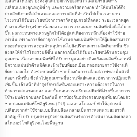
เอลลาสโตเมอร์ ยังคงคุณสมบัติการป้องกันไว้ได้แม้ภายใต้การ
เปลี่ยนแปลงอุณหภูมิซ้ำๆ และความเครียดทางกล ทำให้มั่นใจได้ถึง
ประสิทธิภาพที่สม่ำเสมอตลอดการผลิตที่ดำเนินไปเป็นเวลานาน
โรงงานได้รับประโยชน์จากราคาวัสดุอุปกรณ์ที่ลดลง ระยะเวลาหยุด
ทำงานเพื่อบำรุงรักษาน้อยลง และการวางแผนการผลิตที่เชื่อถือได้มาก
ขึ้น ผลกระทบทางเศรษฐกิจไม่ได้อยู่แค่เพียงการหลีกเลี่ยงค่าใช้จ่าย
เท่านั้น เพราะการยืดอายุการใช้งานของแม่พิมพ์ช่วยให้ผู้ผลิตสามารถ
ทยอยต้นทุนการลงทุนด้านอุปกรณ์ไปยังปริมาณการผลิตที่มากขึ้น ซึ่ง
ส่งผลให้กำไรโดยรวมดีขึ้น นอกจากนี้ยังได้รับประโยชน์ด้านควบคุม
คุณภาพ เนื่องจากแม่พิมพ์ที่ได้รับการดูแลอย่างดีจะยังคงผลิตชิ้นส่วนที่
มีความแม่นยำด้านมิติและผิวเรียบที่ยอดเยี่ยมตลอดอายุการใช้งานที่
ยืดยาวออกไป ตัวช่วยปลดนี้ยังช่วยป้องกันการเสื่อมสภาพของพื้นผิวที่
ค่อยๆ เพิ่มขึ้น ซึ่งนำไปสู่คุณภาพชิ้นงานที่แย่ลงและอัตราการปฏิเสธที่
เพิ่มขึ้น เจ้าหน้าที่บำรุงรักษายังชื่นชอบเพราะความต้องการในการ
ทำความสะอาดลดลง และขั้นตอนการเตรียมแม่พิมพ์ที่ง่ายขึ้นจากการ
ใช้ระบบตัวช่วยปลดป้องกันนี้ การป้องกันอย่างครอบคลุมที่มอบโดยตัว
ช่วยปลดแม่พิมพ์โพลียูรีเทน (PU) เอลลาสโตเมอร์ ทำให้อุปกรณ์
เปลี่ยนจากค่าใช้จ่ายแบบสิ้นเปลือง กลายเป็นการลงทุนระยะยาวที่
สำคัญ ซึ่งปรับปรุงเศรษฐกิจการผลิตสำหรับการดำเนินงานผลิตเอลลา
สโตเมอร์โพลียูรีเทนโดยพื้นฐาน