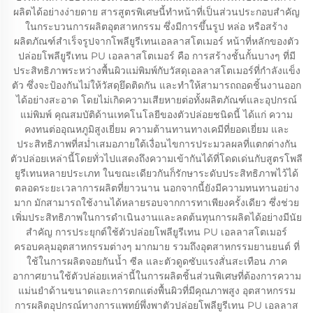
ผลิตได้อย่างง่ายดาย สารสูตรพิเศษนี้ทำหน้าที่เป็นส่วนประกอบสำคัญ
ในกระบวนการผลิตอุตสาหกรรม ซึ่งมีการขึ้นรูป หล่อ หรือสร้าง
ผลิตภัณฑ์สำเร็จรูปจากโพลียูรีเทนเอลลาสโตเมอร์ หน้าที่หลักของตัว
ปล่อยโพลียูรีเทน PU เอลลาสโตเมอร์ คือ การสร้างชั้นกั้นบางๆ ที่มี
ประสิทธิภาพระหว่างพื้นผิวแม่พิมพ์กับวัสดุเอลลาสโตเมอร์ที่กำลังแข็ง
ตัว ซึ่งจะป้องกันไม่ให้วัสดุยึดติดกัน และทำให้สามารถถอดชิ้นงานออก
ได้อย่างสะอาด โดยไม่เกิดความเสียหายต่อทั้งผลิตภัณฑ์และอุปกรณ์
แม่พิมพ์ คุณสมบัติด้านเทคโนโลยีของตัวปล่อยชนิดนี้ ได้แก่ ความ
คงทนต่ออุณหภูมิสูงเยี่ยม ความต้านทานทางเคมีที่ยอดเยี่ยม และ
ประสิทธิภาพที่สม่ำเสมอภายใต้เงื่อนไขการประมวลผลที่แตกต่างกัน
ตัวปล่อยเหล่านี้โดยทั่วไปแสดงถึงความเข้ากันได้ที่โดดเด่นกับสูตรโพลี
ยูรีเทนหลายประเภท ในขณะเดียวกันก็รักษาระดับประสิทธิภาพไว้ได้
ตลอดระยะเวลาการผลิตที่ยาวนาน นอกจากนี้ยังมีความทนทานอย่าง
มาก มักสามารถใช้งานได้หลายรอบจากการทาเพียงครั้งเดียว ซึ่งช่วย
เพิ่มประสิทธิภาพในการดำเนินงานและลดต้นทุนการผลิตได้อย่างมีนัย
สำคัญ การประยุกต์ใช้ตัวปล่อยโพลียูรีเทน PU เอลลาสโตเมอร์
ครอบคลุมอุตสาหกรรมต่างๆ มากมาย รวมถึงอุตสาหกรรมยานยนต์ ที่
ใช้ในการผลิตจอยกันน้ำ ซีล และตัวดูดซับแรงสั่นสะเทือน ภาค
อากาศยานใช้ตัวปล่อยเหล่านี้ในการผลิตชิ้นส่วนพิเศษที่ต้องการความ
แม่นยำด้านขนาดและการตกแต่งพื้นผิวที่มีคุณภาพสูง อุตสาหกรรม
การผลิตอุปกรณ์ทางการแพทย์พึ่งพาตัวปล่อยโพลียูรีเทน PU เอลลาส