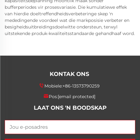
kapasiteitsbeplanning moontlik maak sonder
bufferperiodes vir prosesvariasie. Die kumulatiewe effek
van hierdie doeltreffendheidsverbeteringe skep 'n
mededingende voordeel wat die markposisie verbeter en
besigheidsuitbreidingsdoelwitte ondersteun, terwyl
uitstekende produk-kwaliteitsstandaarde gehandhaaf word.
KONTAK ONS
Mobiele:
+86-13573790259
Pos:
[email protected]
LAAT ONS 'N BOODSKAP