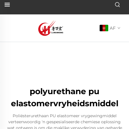
AF
polyurethane pu
elastomervryheidsmiddel
Poliësterurethaan PU elastomeer vrygewingmiddel
verteenwoordig 'n gespesialiseerde chemiese oplossing
wat ontwerp is om die maklike verwydering van geharde