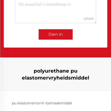
0/1000
Dien in
polyurethane pu
elastomervryheidsmiddel
pu elastomervorm losmaakmiddel