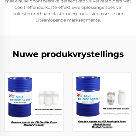
maak hulle onontbeerlike gereedskap vir vervaardigers wat
doeltreffende, koste-effektiewe oplossings soek vir
poliësterurethaan-elastomeerproduksieprosesse oor
uiteenlopende marksegmente.
Nuwe produkvrystellings