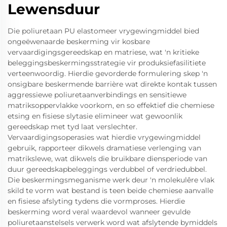
Lewensduur
Die poliuretaan PU elastomeer vrygewingmiddel bied
ongeëwenaarde beskerming vir kosbare
vervaardigingsgereedskap en matriese, wat 'n kritieke
beleggingsbeskermingsstrategie vir produksiefasilitiete
verteenwoordig. Hierdie gevorderde formulering skep 'n
onsigbare beskermende barrière wat direkte kontak tussen
aggressiewe poliuretaanverbindings en sensitiewe
matriksoppervlakke voorkom, en so effektief die chemiese
etsing en fisiese slytasie elimineer wat gewoonlik
gereedskap met tyd laat verslechter.
Vervaardigingsoperasies wat hierdie vrygewingmiddel
gebruik, rapporteer dikwels dramatiese verlenging van
matrikslewe, wat dikwels die bruikbare diensperiode van
duur gereedskapbeleggings verdubbel of verdriedubbel.
Die beskermingsmeganisme werk deur 'n molekulêre vlak
skild te vorm wat bestand is teen beide chemiese aanvalle
en fisiese afslyting tydens die vormproses. Hierdie
beskerming word veral waardevol wanneer gevulde
poliuretaanstelsels verwerk word wat afslytende bymiddels