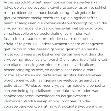
Arbeidsproduktiwiteit neem toe aangesien werkers kan
fokus op waarde-byvoeg-aktiwiteite eerder as om te sukkel
met probleemiese onderdeeluithaling of uitgebreide
gietvormskoonmaakprosedures. Opleidingsbehoeftes
neem af aangesien die konsekwente werkverrigting van die
vrygewingmiddel die vaardigheidsvlak wat benodig word
vir suksesvolle onderdeeluithaling, verminder, wat
fasiliteite in staat stel om minder ervare operateurs
effektief te gebruik. Onderhoudskoste neem af aangesien
gietvorms minder gereeld grondig geskoon en herstel
moet word weens die beskermende barrière wat deur die
vrygewingmiddel verskaf word. Die langdurige effektiwiteit
van elke toepassing verminder materiaalverbruik en
heraanbringingsarbeid, en optimaliseer beide direkte
materiaalkoste en indirekte arbeidskostes. Inboedbeheer
word vereenvoudig aangesien die veeldoelige aard van
poliuretaan PU-elastomeer vrygewingmiddel die behoefte
aan verskeie gespesialiseerde produkte verminder, wat
aankoopprosesse konsolideer en bergingvereistes
verminder. Produksiebeplanning profiteer van die
voorspelbare werkverrigting wat akkurate skedulering en