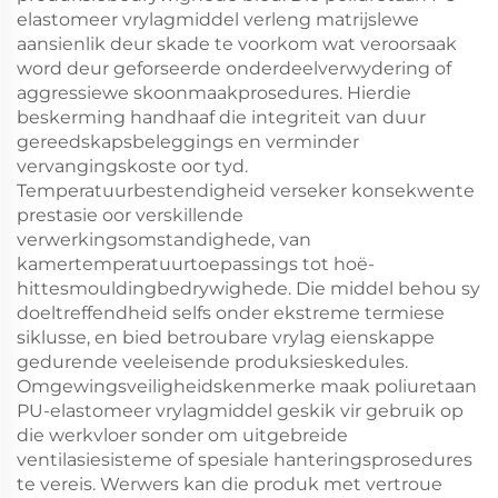
elastomeer vrylagmiddel verleng matrijslewe
aansienlik deur skade te voorkom wat veroorsaak
word deur geforseerde onderdeelverwydering of
aggressiewe skoonmaakprosedures. Hierdie
beskerming handhaaf die integriteit van duur
gereedskapsbeleggings en verminder
vervangingskoste oor tyd.
Temperatuurbestendigheid verseker konsekwente
prestasie oor verskillende
verwerkingsomstandighede, van
kamertemperatuurtoepassings tot hoë-
hittesmouldingbedrywighede. Die middel behou sy
doeltreffendheid selfs onder ekstreme termiese
siklusse, en bied betroubare vrylag eienskappe
gedurende veeleisende produksieskedules.
Omgewingsveiligheidskenmerke maak poliuretaan
PU-elastomeer vrylagmiddel geskik vir gebruik op
die werkvloer sonder om uitgebreide
ventilasiesisteme of spesiale hanteringsprosedures
te vereis. Werwers kan die produk met vertroue