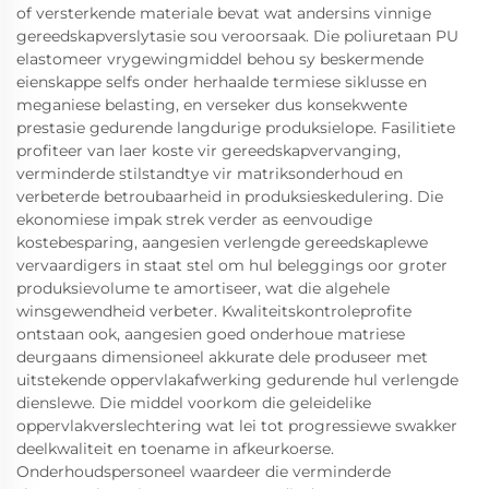
of versterkende materiale bevat wat andersins vinnige
gereedskapverslytasie sou veroorsaak. Die poliuretaan PU
elastomeer vrygewingmiddel behou sy beskermende
eienskappe selfs onder herhaalde termiese siklusse en
meganiese belasting, en verseker dus konsekwente
prestasie gedurende langdurige produksielope. Fasilitiete
profiteer van laer koste vir gereedskapvervanging,
verminderde stilstandtye vir matriksonderhoud en
verbeterde betroubaarheid in produksieskedulering. Die
ekonomiese impak strek verder as eenvoudige
kostebesparing, aangesien verlengde gereedskaplewe
vervaardigers in staat stel om hul beleggings oor groter
produksievolume te amortiseer, wat die algehele
winsgewendheid verbeter. Kwaliteitskontroleprofite
ontstaan ook, aangesien goed onderhoue matriese
deurgaans dimensioneel akkurate dele produseer met
uitstekende oppervlakafwerking gedurende hul verlengde
dienslewe. Die middel voorkom die geleidelike
oppervlakverslechtering wat lei tot progressiewe swakker
deelkwaliteit en toename in afkeurkoerse.
Onderhoudspersoneel waardeer die verminderde