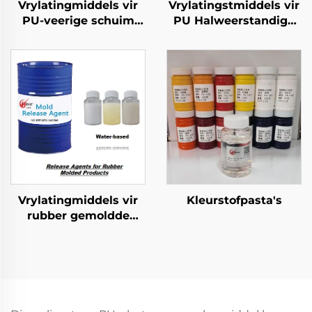
Vrylatingmiddels vir
Vrylatingstmiddels vir
PU-veerige schuim
PU Halweerstandige
gevorme produkte
Skuim Geformeerde
Produkte
Vrylatingmiddels vir
Kleurstofpasta's
rubber gemoldde
produkte