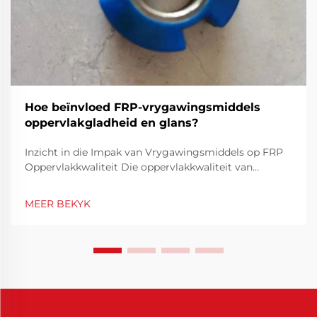
Hoe beïnvloed FRP-vrygawingsmiddels
oppervlakgladheid en glans?
Inzicht in die Impak van Vrygawingsmiddels op FRP
Oppervlakkwaliteit Die oppervlakkwaliteit van
veselversterkte polimeer (FRP) komposiete speel 'n
kardinale rol in beide estetika en werkverrigting. FRP
MEER BEKYK
vrygawingsmiddels is fundamentele komponente in
die vervaardiging...