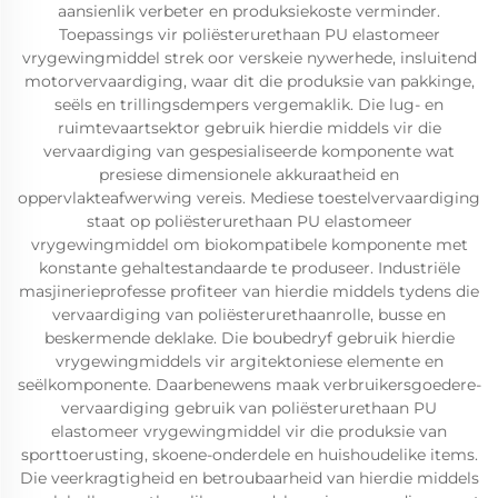
aansienlik verbeter en produksiekoste verminder.
Toepassings vir poliësterurethaan PU elastomeer
vrygewingmiddel strek oor verskeie nywerhede, insluitend
motorvervaardiging, waar dit die produksie van pakkinge,
seëls en trillingsdempers vergemaklik. Die lug- en
ruimtevaartsektor gebruik hierdie middels vir die
vervaardiging van gespesialiseerde komponente wat
presiese dimensionele akkuraatheid en
oppervlakteafwerwing vereis. Mediese toestelvervaardiging
staat op poliësterurethaan PU elastomeer
vrygewingmiddel om biokompatibele komponente met
konstante gehaltestandaarde te produseer. Industriële
masjinerieprofesse profiteer van hierdie middels tydens die
vervaardiging van poliësterurethaanrolle, busse en
beskermende deklake. Die boubedryf gebruik hierdie
vrygewingmiddels vir argitektoniese elemente en
seëlkomponente. Daarbenewens maak verbruikersgoedere-
vervaardiging gebruik van poliësterurethaan PU
elastomeer vrygewingmiddel vir die produksie van
sporttoerusting, skoene-onderdele en huishoudelike items.
Die veerkragtigheid en betroubaarheid van hierdie middels