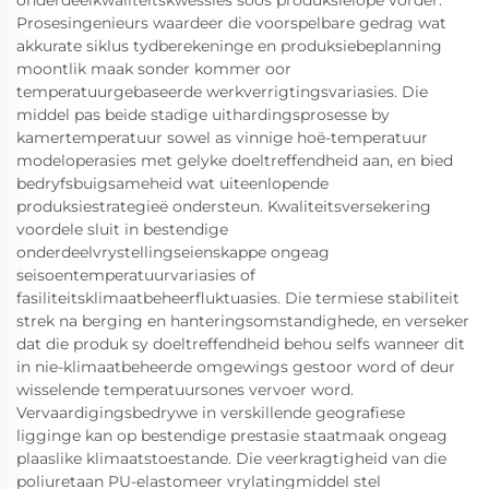
onderdeelkwaliteitskwessies soos produksielope vorder.
Prosesingenieurs waardeer die voorspelbare gedrag wat
akkurate siklus tydberekeninge en produksiebeplanning
moontlik maak sonder kommer oor
temperatuurgebaseerde werkverrigtingsvariasies. Die
middel pas beide stadige uithardingsprosesse by
kamertemperatuur sowel as vinnige hoë-temperatuur
modeloperasies met gelyke doeltreffendheid aan, en bied
bedryfsbuigsameheid wat uiteenlopende
produksiestrategieë ondersteun. Kwaliteitsversekering
voordele sluit in bestendige
onderdeelvrystellingseienskappe ongeag
seisoentemperatuurvariasies of
fasiliteitsklimaatbeheerfluktuasies. Die termiese stabiliteit
strek na berging en hanteringsomstandighede, en verseker
dat die produk sy doeltreffendheid behou selfs wanneer dit
in nie-klimaatbeheerde omgewings gestoor word of deur
wisselende temperatuursones vervoer word.
Vervaardigingsbedrywe in verskillende geografiese
ligginge kan op bestendige prestasie staatmaak ongeag
plaaslike klimaatstoestande. Die veerkragtigheid van die
poliuretaan PU-elastomeer vrylatingmiddel stel