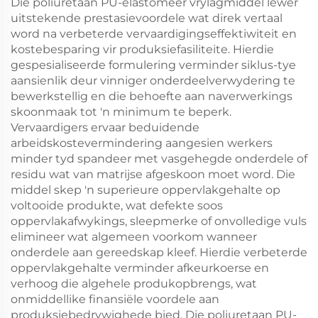
Die poliuretaan PU-elastomeer vrylagmiddel lewer
uitstekende prestasievoordele wat direk vertaal
word na verbeterde vervaardigingseffektiwiteit en
kostebesparing vir produksiefasiliteite. Hierdie
gespesialiseerde formulering verminder siklus-tye
aansienlik deur vinniger onderdeelverwydering te
bewerkstellig en die behoefte aan naverwerkings
skoonmaak tot 'n minimum te beperk.
Vervaardigers ervaar beduidende
arbeidskostevermindering aangesien werkers
minder tyd spandeer met vasgehegde onderdele of
residu wat van matrijse afgeskoon moet word. Die
middel skep 'n superieure oppervlakgehalte op
voltooide produkte, wat defekte soos
oppervlakafwykings, sleepmerke of onvolledige vuls
elimineer wat algemeen voorkom wanneer
onderdele aan gereedskap kleef. Hierdie verbeterde
oppervlakgehalte verminder afkeurkoerse en
verhoog die algehele produkopbrengs, wat
onmiddellike finansiële voordele aan
produksiebedrywighede bied. Die poliuretaan PU-