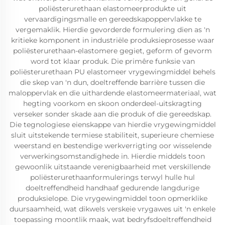
poliësterurethaan elastomeerprodukte uit
vervaardigingsmalle en gereedskapoppervlakke te
vergemaklik. Hierdie gevorderde formulering dien as 'n
kritieke komponent in industriële produksieprosesse waar
poliësterurethaan-elastomere gegiet, geform of gevorm
word tot klaar produk. Die primêre funksie van
poliësterurethaan PU elastomeer vrygewingmiddel behels
die skep van 'n dun, doeltreffende barrière tussen die
maloppervlak en die uithardende elastomeermateriaal, wat
hegting voorkom en skoon onderdeel-uitskragting
verseker sonder skade aan die produk of die gereedskap.
Die tegnologiese eienskappe van hierdie vrygewingmiddel
sluit uitstekende termiese stabiliteit, superieure chemiese
weerstand en bestendige werkverrigting oor wisselende
verwerkingsomstandighede in. Hierdie middels toon
gewoonlik uitstaande verenigbaarheid met verskillende
poliësterurethaanformulerings terwyl hulle hul
doeltreffendheid handhaaf gedurende langdurige
produksielope. Die vrygewingmiddel toon opmerklike
duursaamheid, wat dikwels verskeie vrygawes uit 'n enkele
toepassing moontlik maak, wat bedryfsdoeltreffendheid