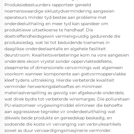
Produksiebestuurders rapporteer gereeld
noemenswaardige siklustydvermindering aangesien
operateurs minder tyd bestee aan probleme met
onderdeeluithaling en meer tyd kan spandeer om
produktiewe uitsetkoerse te handhaaf. Die
doeltreffendheidsgewin vermenigvuldig gedurende die
produksiedag, wat lei tot beduidende toenames in
daaglikse onderdeelaantalle en algehele fasiliteit
deurstroom. Kwaliteitsverbeteringe kom na vore aangesien
onderdele skoon vrystel sonder oppervlaktedefekte,
sleepmerke of dimensionele vervormings wat algemeen
voorkom wanneer komponente aan gietvormoppervlakke
kleef tydens uittrekking. Hierdie verbeterde kwaliteit
verminder herwerkingsbehoeftes en minimeer
materiaalverspilling as gevolg van afgekeurde onderdele,
wat direk bydra tot verbeterde winsmarges. Die poliuretaan
PU-elastomeer vrygewingmiddel elimineer die behoefte
aan aggressiewe tegnieke vir onderdeeluithaling wat
dikwels beide produkte en gereedskap beskadig, en
sodoende die koste vir vervanging van verbruiksartikels
sowel as duur vervaardigingsmasjinerie verminder.