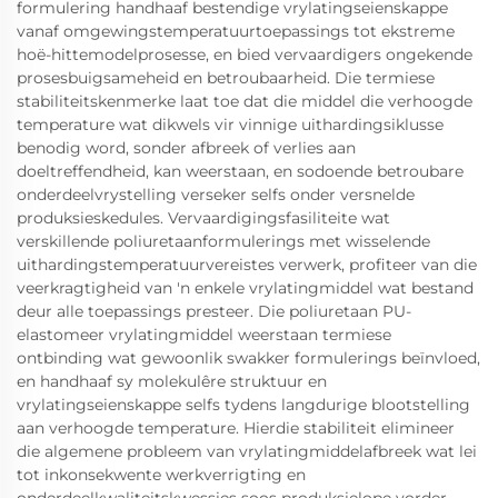
formulering handhaaf bestendige vrylatingseienskappe
vanaf omgewingstemperatuurtoepassings tot ekstreme
hoë-hittemodelprosesse, en bied vervaardigers ongekende
prosesbuigsameheid en betroubaarheid. Die termiese
stabiliteitskenmerke laat toe dat die middel die verhoogde
temperature wat dikwels vir vinnige uithardingsiklusse
benodig word, sonder afbreek of verlies aan
doeltreffendheid, kan weerstaan, en sodoende betroubare
onderdeelvrystelling verseker selfs onder versnelde
produksieskedules. Vervaardigingsfasiliteite wat
verskillende poliuretaanformulerings met wisselende
uithardingstemperatuurvereistes verwerk, profiteer van die
veerkragtigheid van 'n enkele vrylatingmiddel wat bestand
deur alle toepassings presteer. Die poliuretaan PU-
elastomeer vrylatingmiddel weerstaan termiese
ontbinding wat gewoonlik swakker formulerings beïnvloed,
en handhaaf sy molekulêre struktuur en
vrylatingseienskappe selfs tydens langdurige blootstelling
aan verhoogde temperature. Hierdie stabiliteit elimineer
die algemene probleem van vrylatingmiddelafbreek wat lei
tot inkonsekwente werkverrigting en