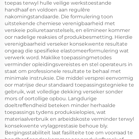
toepas terwyl hulle veilige werkstoestande
handhaaf en voldoen aan regulêre
nakomingstandaarde. Die formulering toon
uitstekende chemiese verenigbaarheid met
verskeie poliuretaanstelsels, en elimineer kommer
oor nadelige reaksies of produkbesmetting. Hierdie
verenigbaarheid verseker konsekwente resultate
ongeag die spesifieke elastomeerformulering wat
verwerk word. Maklike toepassingmetodes
verminder opleidingsvereistes en stel operateurs in
staat om professionele resultate te behaal met
minimale instruksie. Die middel versprei eenvormig
oor matrijse deur standaard toepassingstegnieke te
gebruik, wat volledige dekking verseker sonder
mors of oortollige opbou. Langdurige
doeltreffendheid beteken minder herhaalde
toepassings tydens produksielopies, wat
materiaalverbruik en arbeidskoste verminder terwyl
konsekwente vrylagprestasie behoue bly.
Bergingsstabiliteit laat fasiliteite toe om voorraad te