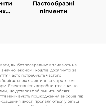
енти
Пастообразні
их
пігменти
одом
я
еваги, які безпосередньо впливають на
начної економії коштів, досягнутої за
яття часто потребують частого
 зберігає свою ефективність протягом
форм. Ефективність виробництва значно
ами, що дозволяє збільшити обсяги
ття мінімізують пошкодження виробів під
Покращення якості проявляються у більш