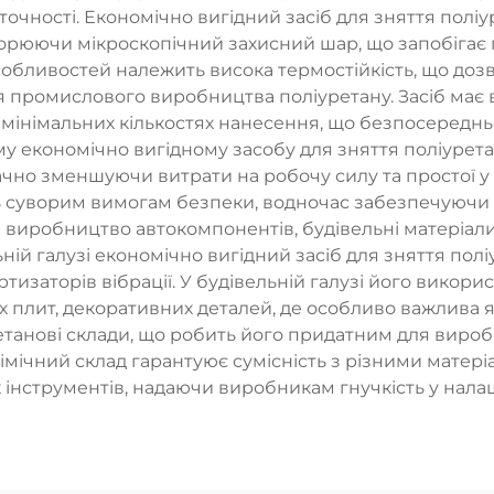
точності. Економічно вигідний засіб для зняття полі
орюючи мікроскопічний захисний шар, що запобігає
собливостей належить висока термостійкість, що доз
я промислового виробництва поліуретану. Засіб має в
мінімальних кількостях нанесення, що безпосередньо
му економічно вигідному засобу для зняття поліурет
ачно зменшуючи витрати на робочу силу та простої у
ь суворим вимогам безпеки, водночас забезпечуючи с
 виробництво автокомпонентів, будівельні матеріали
ній галузі економічно вигідний засіб для зняття по
ртизаторів вібрації. У будівельній галузі його вико
х плит, декоративних деталей, де особливо важлива як
етанові склади, що робить його придатним для виробн
імічний склад гарантуює сумісність з різними матері
 інструментів, надаючи виробникам гнучкість у нала