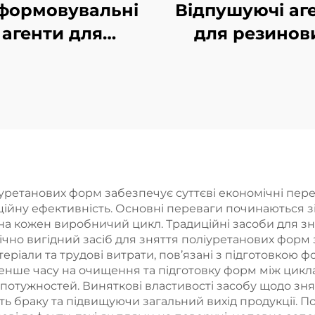
формовувальні
Відпушуючі аг
агенти для
для резинов
складових
витворів мет
формованих
формуванн
виробів
іуретанових форм забезпечує суттєві економічні пер
йну ефективність. Основні переваги починаються зі з
а кожен виробничий цикл. Традиційні засоби для зн
ічно вигідний засіб для зняття поліуретанових форм
еріали та трудові витрати, пов’язані з підготовкою 
менше часу на очищення та підготовку форм між цикл
отужностей. Виняткові властивості засобу щодо зня
ь браку та підвищуючи загальний вихід продукції. 