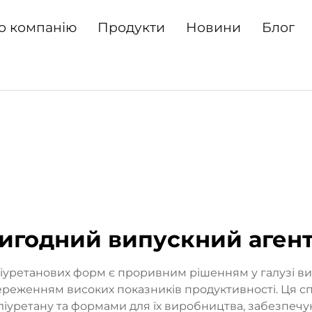
о компанію
Продукти
Новини
Блог
игодний випускний аген
оліуретанових форм є проривним рішенням у галузі в
береженням високих показників продуктивності. Ця сп
ліуретану та формами для їх виробництва, забезпеч