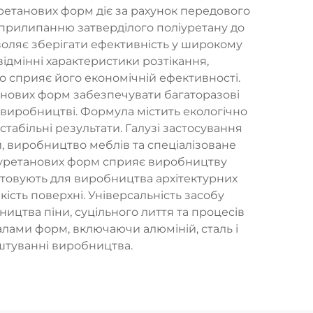
уретанових форм діє за рахунок передового
 прилипанню затверділого поліуретану до
воляє зберігати ефективність у широкому
ідмінні характеристики розтікання,
 сприяє його економічній ефективності.
анових форм забезпечувати багаторазові
 виробництві. Формула містить екологічно
табільні результати. Галузі застосування
, виробництво меблів та спеціалізоване
ліуретанових форм сприяє виробництву
ристовують для виробництва архітектурних
ість поверхні. Універсальність засобу
ицтва піни, суцільного лиття та процесів
алами форм, включаючи алюміній, сталь і
штуванні виробництва.