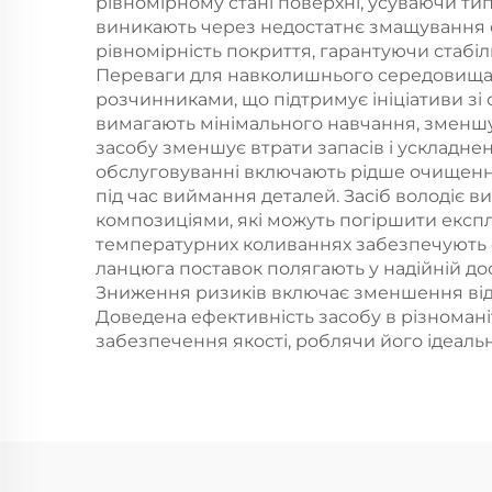
рівномірному стані поверхні, усуваючи тип
виникають через недостатнє змащування ф
рівномірність покриття, гарантуючи стабіл
Переваги для навколишнього середовища п
розчинниками, що підтримує ініціативи з
вимагають мінімального навчання, зменшу
засобу зменшує втрати запасів і ускладне
обслуговуванні включають рідше очищенн
під час виймання деталей. Засіб володіє 
композиціями, які можуть погіршити експл
температурних коливаннях забезпечують ст
ланцюга поставок полягають у надійній до
Зниження ризиків включає зменшення відп
Доведена ефективність засобу в різномані
забезпечення якості, роблячи його ідеаль