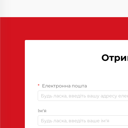
конкурентоспроможності. Одним
із ключових інструментів, що
сприяють ефективності
виробництва, є використання
засобів відокремлення...
Отри
Електронна пошта
Ім'я