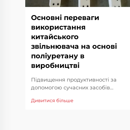
Основні переваги
використання
китайського
звільнювача на основі
поліуретану в
виробництві
Підвищення продуктивності за
допомогою сучасних засобів
відокремлення У сучасному
Дивитися більше
промисловому виробництві
ефективність та властивості
матеріалів є основою для
збереження