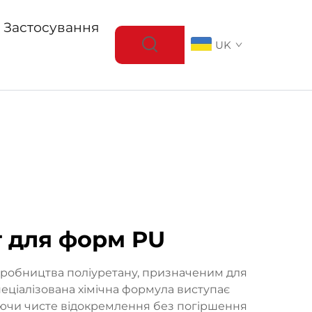
Застосування
UK
т для форм PU
иробництва поліуретану, призначеним для
еціалізована хімічна формула виступає
уючи чисте відокремлення без погіршення