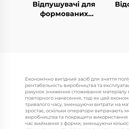
Відпушувачі для
Від
формованих
виробів з жорсткого
ПУ-пенополіуретану
Економічно вигідний засіб для зняття пол
рентабельність виробництва та експлуатаці
рахунок зниження споживання матеріалу н
повторного нанесення, тоді як цей економ
тривалого часу, зменшуючи витрати на мат
зростає, оскільки оператори витрачають 
виробництва та покращити використання п
час виймання з форми, зменшуючи кількіст