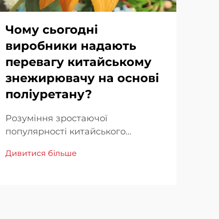
Чому сьогодні
Чи
виробники надають
за
перевагу китайському
за
знежирювачу на основі
як
поліуретану?
Пер
яко
Розуміння зростаючої
про
популярності китайського
Див
Пра
знежирювача на основі
Дивитися більше
пов
поліуретану Китайський
клю
знежирювач на основі
гал
поліуретану став дедалі більше
від
популярним серед виробників по
дос
всьому світу завдяки унікальному