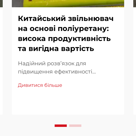
Китайський звільнювач
на основі поліуретану:
висока продуктивність
та вигідна вартість
Надійний розв’язок для
підвищення ефективності
виробництва по всьому світу У
Дивитися більше
сучасних виробничих галузях, де
важливі швидкість, стабільність та
якість, вибір матеріалів та
допоміжних засобів обробки
суттєво впливає на загальний
результат. Серед них, китайські...