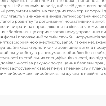
ові дефекти, такі як плями на поверхні, неповне зап
орм. Цей економічно вигідний засіб для зняття пол
ьні результати навіть на складних геометріях форм і
олягають у зниженні викидів летких органічних спо
і сталого розвитку та дотримання нормативних вимо
ючи витрати на впровадження та кількість помилок 
ння зберігання, що сприяє загальному управлінню ви
я форм і подовжений термін служби інструментів з
винятковою хімічною інертністю, запобігаючи небажа
уатаційні характеристики чи зовнішній вигляд продук
абільну роботу в різних умовах обробки без необхі
ступності та стабільних специфікаціях якості, що пі
овідальності за рахунок покращення безпеки праців
тних застосуваннях забезпечує впевненість у плану
ним вибором для виробників, які шукають надійні та 