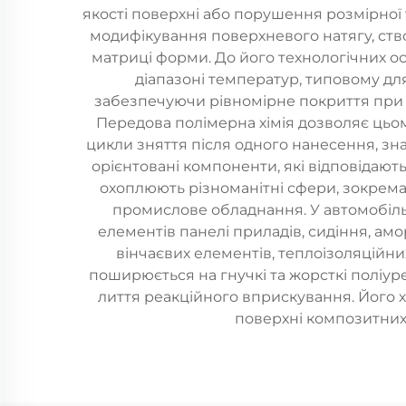
якості поверхні або порушення розмірної 
модифікування поверхневого натягу, ств
матриці форми. До його технологічних о
діапазоні температур, типовому дл
забезпечуючи рівномірне покриття при 
Передова полімерна хімія дозволяє цьо
цикли зняття після одного нанесення, зн
орієнтовані компоненти, які відповідают
охоплюють різноманітні сфери, зокрема
промислове обладнання. У автомобіль
елементів панелі приладів, сидіння, амо
вінчаєвих елементів, теплоізоляційни
поширюється на гнучкі та жорсткі поліур
лиття реакційного вприскування. Його х
поверхні композитних