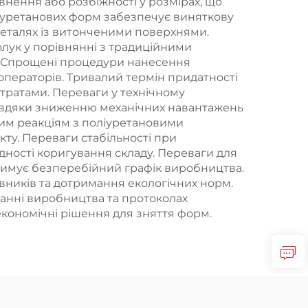
овнення або розбіжності у розмірах, що
іуретанових форм забезпечує виняткову
 деталях із витонченими поверхнями.
лук у порівнянні з традиційними
г. Спрощені процедури нанесення
операторів. Тривалий термін придатності
тратами. Переваги у технічному
авдяки зниженню механічних навантажень
ним реакціям з поліуретановими
ту. Переваги стабільності при
дності коригування складу. Переваги для
дтримує безперебійний графік виробництва.
ників та дотримання екологічних норм.
ванні виробництва та протоколах
економічні рішення для зняття форм.