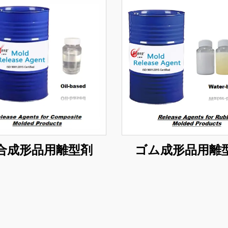
合成形品用離型剤
ゴム成形品用離