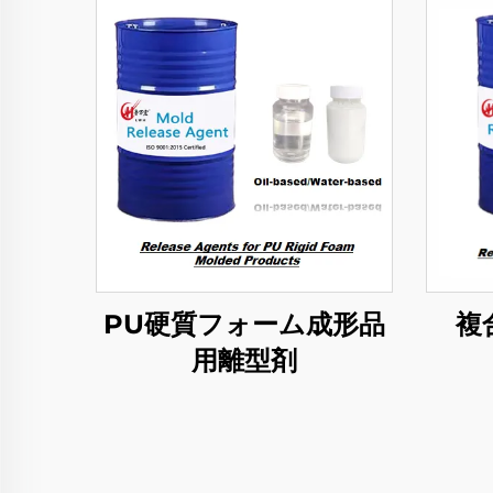
PU硬質フォーム成形品
複
用離型剤