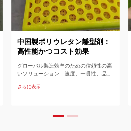
中国製ポリウレタン離型剤：
高性能かつコスト効果
グローバル製造効率のための信頼性の高
いソリューション 速度、一貫性、品質
が最重要とされる現代の製造業界におい
さらに表示
て、材料および加工助剤の選定は最終的
な成果に大きく影響を与えます。その中
でも、中国製...