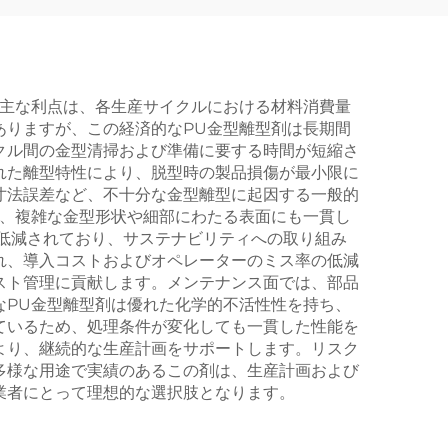
。主な利点は、各生産サイクルにおける材料消費量
ありますが、この経済的なPU金型離型剤は長期間
クル間の金型清掃および準備に要する時間が短縮さ
れた離型特性により、脱型時の製品損傷が最小限に
寸法誤差など、不十分な金型離型に起因する一般的
し、複雑な金型形状や細部にわたる表面にも一貫し
低減されており、サステナビリティへの取り組み
れ、導入コストおよびオペレーターのミス率の低減
スト管理に貢献します。メンテナンス面では、部品
なPU金型離型剤は優れた化学的不活性性を持ち、
ているため、処理条件が変化しても一貫した性能を
より、継続的な生産計画をサポートします。リスク
多様な用途で実績のあるこの剤は、生産計画および
業者にとって理想的な選択肢となります。