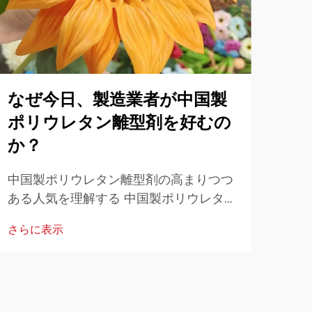
なぜ今日、製造業者が中国製
盧
ポリウレタン離型剤を好むの
面
か？
工業
上 
中国製ポリウレタン離型剤の高まりつつ
求す
ある人気を理解する 中国製ポリウレタン
さら
でし
離型剤は、高性能とコスト効果を兼ね備
さらに表示
表面
えていることから、世界中の製造業者に
を果
よってますます好まれるようになってき
ています。産業...