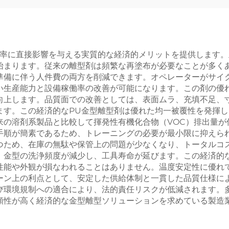
効率に直接影響を与える実質的な経済的メリットを提供します
始まります。従来の離型剤は頻繁な再塗布が必要なことが多く
準備に伴う人件費の両方を削減できます。オペレーターがサイ
い生産能力と設備稼働率の改善が可能になります。この剤の優
向上します。品質面での改善としては、表面ムラ、充填不足、
ます。この経済的なPU金型離型剤は優れた均一被覆性を発揮
来の溶剤系製品と比較して揮発性有機化合物（VOC）排出量が
手順が簡素であるため、トレーニングの必要が最小限に抑えら
つため、在庫の無駄や保管上の問題が少なくなり、トータルコ
、金型の洗浄頻度が減少し、工具寿命が延びます。この経済的
性能や外観が損なわれることはありません。温度安定性に優れ
ーン上の利点として、安定した供給体制と一貫した品質仕様に
び環境規制への適合により、法的責任リスクが低減されます。
頼性が高く経済的な金型離型ソリューションを求めている製造