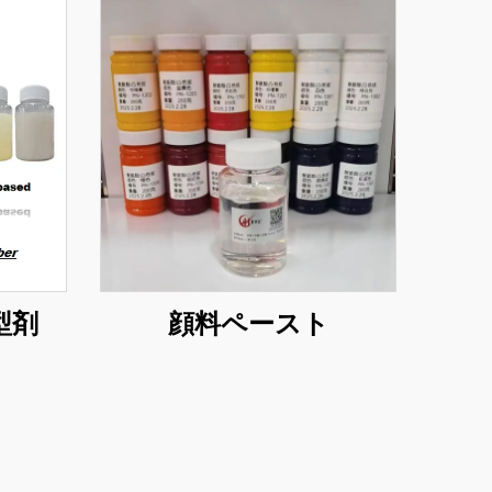
型剤
顔料ペースト