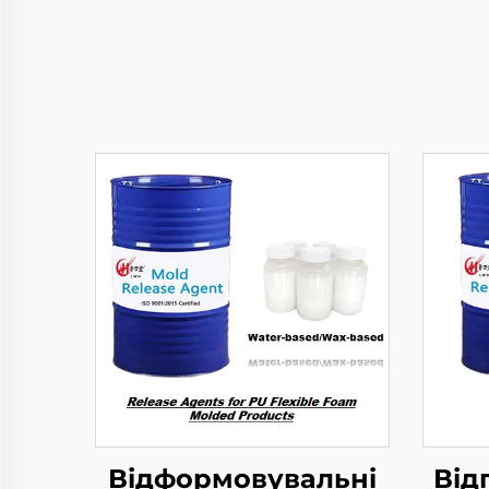
Відформовувальні
Від