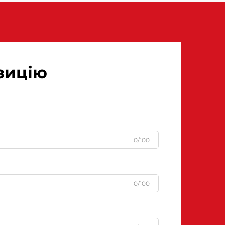
зицію
0/100
0/100