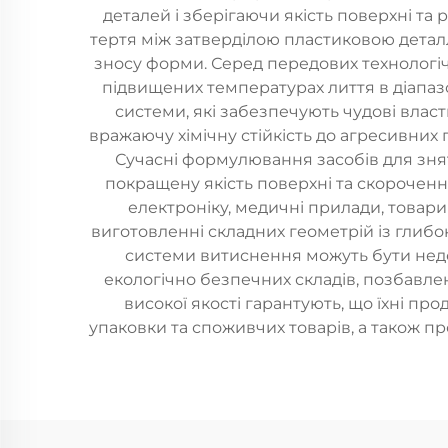
деталей і зберігаючи якість поверхні та
тертя між затверділою пластиковою дета
зносу форми. Серед передових технологічн
підвищених температурах лиття в діапазон
системи, які забезпечують чудові влас
вражаючу хімічну стійкість до агресивних 
Сучасні формулювання засобів для зня
покращену якість поверхні та скороченн
електроніку, медичні прилади, товар
виготовленні складних геометрій із глиб
системи витиснення можуть бути недо
екологічно безпечних складів, позбавле
високої якості гарантують, що їхні п
упаковки та споживчих товарів, а також п