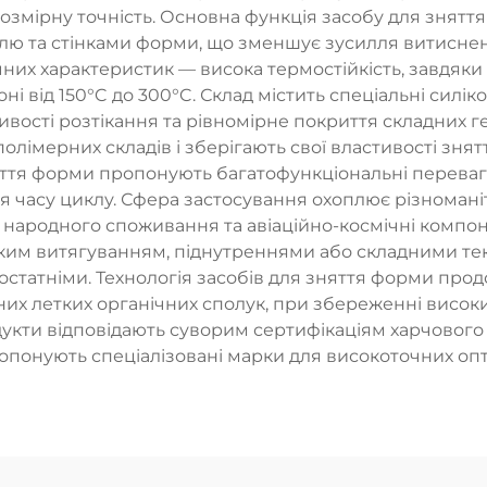
 розмірну точність. Основна функція засобу для знят
ллю та стінками форми, що зменшує зусилля витисне
их характеристик — висока термостійкість, завдяки 
і від 150°C до 300°C. Склад містить спеціальні силі
тивості розтікання та рівномірне покриття складних 
полімерних складів і зберігають свої властивості зн
ття форми пропонують багатофункціональні переваги
я часу циклу. Сфера застосування охоплює різноманіт
и народного споживання та авіаційно-космічні компон
оким витягуванням, піднутреннями або складними текс
статніми. Технологія засобів для зняття форми пр
них летких органічних сполук, при збереженні висок
родукти відповідають суворим сертифікаціям харчового
ропонують спеціалізовані марки для високоточних опт