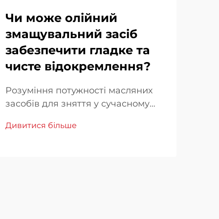
Чи може олійний
На
змащувальний засіб
зв
забезпечити гладке та
HR
чисте відокремлення?
Роз
зма
Розуміння потужності масляних
пін
засобів для зняття у сучасному
Див
вир
будівництві. Будівельна галузь
Дивитися більше
зна
постійно шукає інноваційні
деся
рішення для підвищення
важ
ефективності та якості робіт із
зал
бетоном. Масляні засоби для
зняття вийшли на перший план як
важливий компонент ...