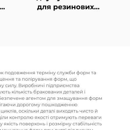
для резинових
витворів методом
х
формування
нок подовження терміну служби форм та
ищення та полірування форм, що
у силу. Виробничі підприємства
ують кількість бракованих деталей і
забезпечене агентом для змащування форм
апобігаючи дорогому пошкодженню
клів, оскільки деталі виходять чисто й
дділи контролю якості отримують переваги
 якість поверхонь і розмірну стабільність