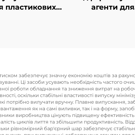
я пластикових
агенти для
формованих
складових
продуктів
формовани
виробів
 тиском забезпечує значну економію коштів за раху
ванні. Ці засоби усувають необхідність частого оч
ної роботи обладнання та зниження витрат на робоч
ості, оскільки стабільні властивості випуску мініміз
які потрібно вилучати вручну. Плавне випускання, 
навантаження як на самі виливки, так і на форму, з
вники виробництва цінують підвищену ефективність ци
алість циклів лиття та збільшити продуктивність. Ві
льки рівномірний бар'єрний шар забезпечує стабільну