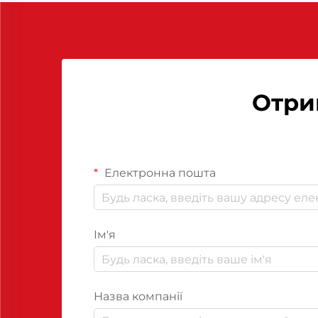
значно скоротити тривалість
циклів, мінімізувати...
Отри
Електронна пошта
Ім'я
Назва компанії