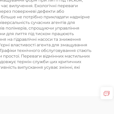
змащування форм при литті під тиском,
д час вилучення. Екологічні переваги
через поверхневі дефекти або
 більше не потрібно прикладати надмірне
іверсальність сучасних агентів для
пів полімерів, спрощуючи управління
ни для лиття під тиском працюють
я на гідравлічні насоси та зниження
єрні властивості агента для змащування
Графіки технічного обслуговування стають
простої. Переваги відмінних мастильних
одовжує термін служби цих критичних
вність випускання усуває змінні, які