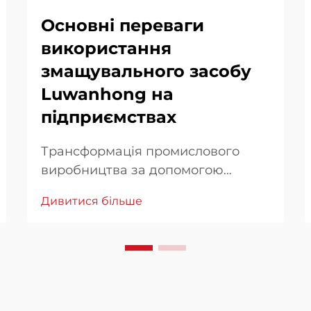
Основні переваги
використання
змащувального засобу
Luwanhong на
підприємствах
Трансформація промислового
виробництва за допомогою
передових засобів для зняття.
Дивитися більше
Промисловість постійно шукає
інноваційні рішення для
підвищення ефективності
виробництва та якості продукції.
Серед цих рішень засіб для зняття
Luwanhong став гейм...