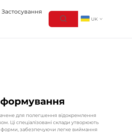
Застосування
UK
о формування
значене для полегшення відокремлення
ом. Ці спеціалізовані склади утворюють
и форми, забезпечуючи легке виймання