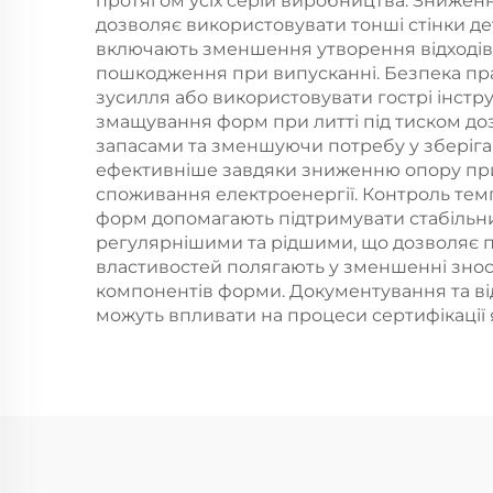
протягом усіх серій виробництва. Зниженн
дозволяє використовувати тонші стінки дет
включають зменшення утворення відходів,
пошкодження при випусканні. Безпека пра
зусилля або використовувати гострі інстр
змащування форм при литті під тиском до
запасами та зменшуючи потребу у зберіга
ефективніше завдяки зниженню опору при 
споживання електроенергії. Контроль тем
форм допомагають підтримувати стабільни
регулярнішими та рідшими, що дозволяє 
властивостей полягають у зменшенні знос
компонентів форми. Документування та від
можуть впливати на процеси сертифікації я