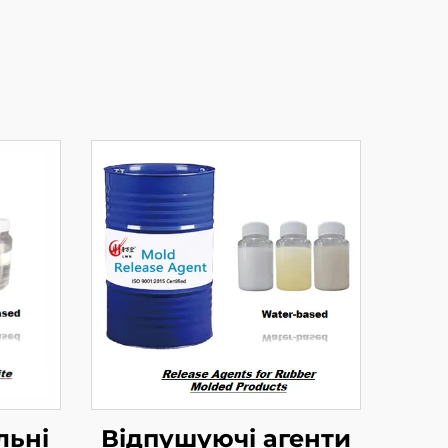
льні
Відпушуючі агенти