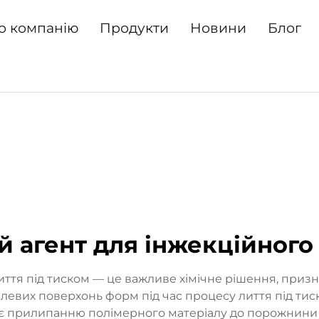
о компанію
Продукти
Новини
Блог
 агент для інжекційног
лиття під тиском — це важливе хімічне рішення, при
левих поверхонь форм під час процесу лиття під тиск
ає прилипанню полімерного матеріалу до порожнин