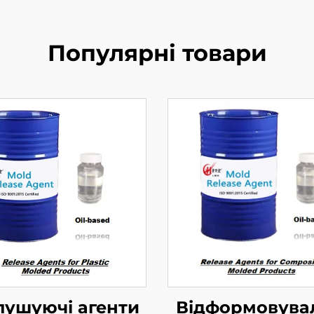
Популярні товари
пушуючі агенти
Відформовува