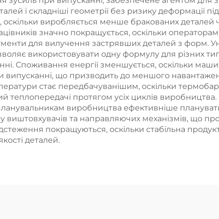
я зусиль при випусканні, забезпечене агентом для 
алей і складніші геометрії без ризику деформації пі
 оскільки виробляється менше бракованих деталей 
цівників значно покращується, оскільки операторам
ументи для вилучення застрявших деталей з форм. Ун
зволяє використовувати одну формулу для різних ти
нні. Споживання енергії зменшується, оскільки маши
випусканні, що призводить до меншого навантаженн
ператури стає передбачуванішим, оскільки термобар'
й теплопередачі протягом усіх циклів виробництва. 
планувальникам виробництва ефективніше планувати 
у виштовхувачів та направляючих механізмів, що пр
стеження покращуються, оскільки стабільна продукти
кості деталей.