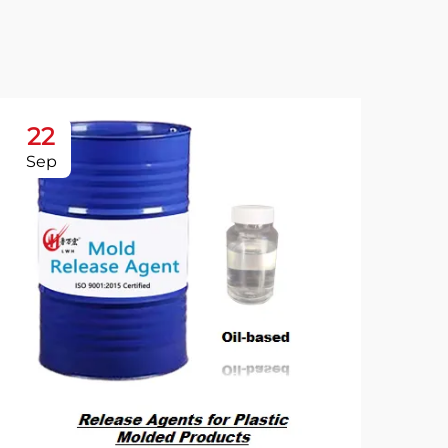
22
2
Sep
Oc