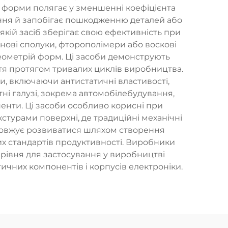
тя форми полягає у зменшенні коефіцієнта
ння й запобігає пошкодженню деталей або
якій засіб зберігає свою ефективність при
конові сполуки, фторополімери або воскові
геометрій форм. Ці засоби демонструють
яття протягом тривалих циклів виробництва.
, включаючи антистатичні властивості,
ні галузі, зокрема автомобілебудування,
енти. Ці засоби особливо корисні при
турами поверхні, де традиційні механічні
одовжує розвиватися шляхом створення
их стандартів продуктивності. Виробники
 рівня для застосування у виробництві
ичних компонентів і корпусів електроніки.