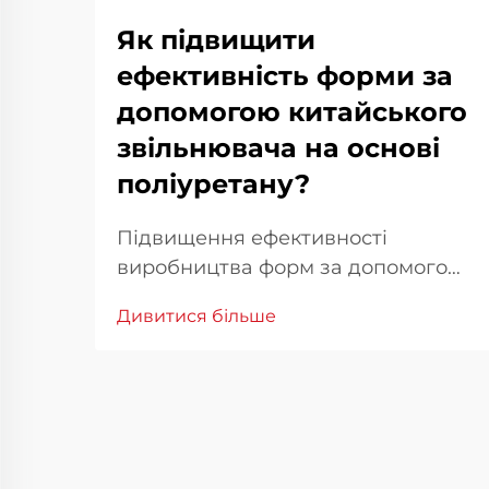
Як підвищити
ефективність форми за
допомогою китайського
звільнювача на основі
поліуретану?
Підвищення ефективності
виробництва форм за допомогою
продуманого вибору хімічних
Дивитися більше
засобів У конкурентному
середовищі сучасного
виробництва ефективність форм є
не лише технічним пріоритетом, а
й фінансовою необхідністю.
Оптимізація роботи форм може