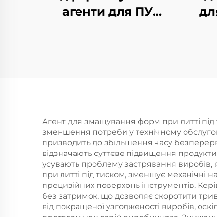
агенти для ПУ
дл
гнучких пінкових
виробів
Агент для змащування форм при литті під
зменшення потреби у технічному обслугову
призводить до збільшення часу безперерв
відзначають суттєве підвищення продуктивн
усувають проблему застрявання виробів, 
при литті під тиском, зменшує механічні 
прецизійних поверхонь інструментів. Кері
без затримок, що дозволяє скоротити трив
від покращеної узгодженості виробів, оскі