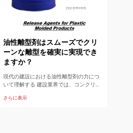
油性離型剤はスムーズでクリ
な
ーンな離型を確実に実現でき
製
ますか？
ポリ
剤の
現代の建設における油性離型剤の力につ
年に
いて理解する 建設業界では、コンクリー
さら
業界
ト作業の効率と品質を高めるための革新
さらに表示
心に
的なソリューションが常に求められてい
極め
ます。その中で、油性離型剤は不可欠な
要素として登場しました…