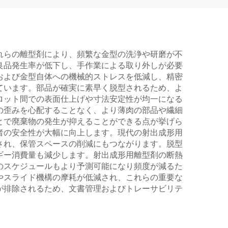
れらの離型剤により、頻繁な金型の洗浄や研磨が不
良品発生率が低下し、手作業による取り外しが必要
および金型自体への機械的ストレスを低減し、精密
ています。部品が確実に素早く脱型されるため、よ
ロット間での表面仕上げや寸法安定性が均一になる
の歪みを心配することなく、より薄肉の部品や繊細
とで廃棄物の発生が抑えることができる点が挙げら
者の安全性が大幅に向上します。現代の射出成形用
され、保管スペースの削減にもつながります。脱型
ギー消費量も減少します。射出成形用離型剤の断熱
のスケジュールもより予測可能になり頻度が減るた
やスライド機構の摩耗が低減され、これらの重要な
が排除されるため、文書管理およびトレーサビリテ