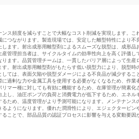
ナンス頻度を減らすことで大幅なコスト削減を実現します。こ
減につながります。製造現場では、安定した離型特性により不
上します。射出成形用離型剤によるスムーズな脱型は、成形品
生産管理担当者は、サイクルタイムの効率性向上を高く評価し
なります。品質管理チームは、一貫したバリア層によって生産
ます。射出成形用離型剤がもたらす低い脱型力により、脱型時
としては、表面欠陥や脱型ダメージによる不良品が減少するこ
際に過剰な力や金属工具を使用する必要がなくなるため、作業
ポリマー種に対しても有効に機能するため、在庫管理が簡素化
向上し、油圧ポンプの負荷と消費電力が低下するため、エネル
するため、温度管理がより予測可能になります。メンテナンス
きるようになります。優れた潤滑性により、エジェクターピン
することで、部品品質の認証プロセスに影響を与える変動要因