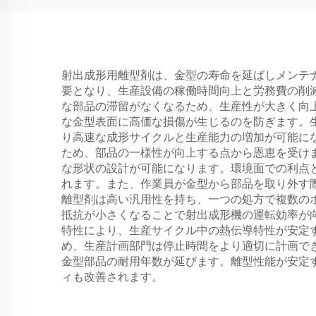
射出成形用離型剤は、金型の寿命を延ばしメンテ
要となり、生産設備の稼働時間向上と労務費の削
な部品の滞留がなくなるため、生産性が大きく向
な金型表面に高価な損傷が生じるのを防ぎます。
り高速な成形サイクルと生産能力の増加が可能に
ため、部品の一様性が向上する点から恩恵を受け
な形状の設計が可能になります。環境面での利点
れます。また、作業員が金型から部品を取り外す
離型剤は高い汎用性を持ち、一つの処方で複数の
抵抗が小さくなることで射出成形機の運転効率が
特性により、生産サイクル中の熱伝導特性が安定
め、生産計画部門は停止時間をより適切に計画で
金型部品の耐用年数が延びます。離型性能が安定
ィも改善されます。