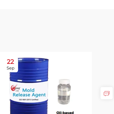
22
2
Sep
Oc