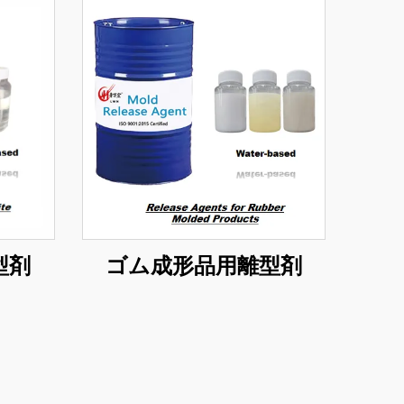
型剤
ゴム成形品用離型剤