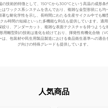
の技術的特徴として、150°Cから300°Cという高温の成形
たはワックス系システムを含んでおり、複雑な金型形状にも均
顕著な耐化学性を示し、長時間にわたる生産サイクル中でも離
クル時間の短縮といった多機能な利点も提供しています。適用
深絞り、アンダーカット、複雑な表面テクスチャを持つような
形用離型剤の技術は進化を続けており、揮発性有機化合物（V
ーは、包装材や民生用製品製造における食品衛生基準への適合
グ向けの特殊グレードも提供しています。
人気商品