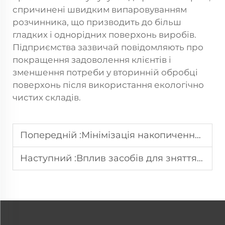
спричинені швидким випаровуванням
розчинника, що призводить до більш
гладких і однорідних поверхонь виробів.
Підприємства зазвичай повідомляють про
покращення задоволення клієнтів і
зменшення потреби у вторинній обробці
поверхонь після використання екологічно
чистих складів.
Попередній :
Мінімізація накопичення: стратегії підвищення довговічності покриттів зволікання для ПУ-піни
Наступний :
Вплив засобів для зняття на подальшу обробку (склеювання, фарбування) деталей з піни ПУ