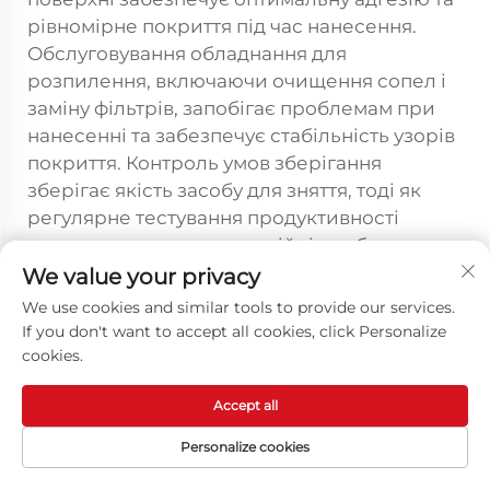
рівномірне покриття під час нанесення.
Обслуговування обладнання для
розпилення, включаючи очищення сопел і
заміну фільтрів, запобігає проблемам при
нанесенні та забезпечує стабільність узорів
покриття. Контроль умов зберігання
зберігає якість засобу для зняття, тоді як
регулярне тестування продуктивності
дозволяє виявити потенційні проблеми до
того, як вони вплинуть на якість
We value your privacy
виробництва. Заплановані інтервали
We use cookies and similar tools to provide our services.
повторного нанесення запобігають
If you don't want to accept all cookies, click Personalize
деградації засобу та забезпечують стабільні
cookies.
характеристики випуску виробів з форми.
Accept all
Як впливає вибір засобу для
Personalize cookies
зняття ПУ ВП на загальні
витрати та ефективність