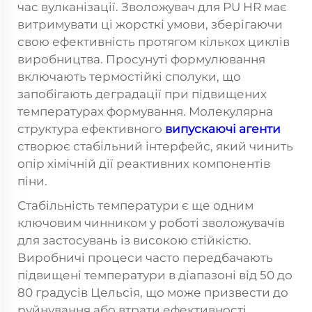
час вулканізації. Зволожувач для PU HR має
витримувати ці жорсткі умови, зберігаючи
свою ефективність протягом кількох циклів
виробництва. Просунуті формулювання
включають термостійкі сполуки, що
запобігають деградації при підвищених
температурах формування. Молекулярна
структура ефективного
випускаючі агенти
створює стабільний інтерфейс, який чинить
опір хімічній дії реактивних компонентів
піни.
Стабільність температури є ще одним
ключовим чинником у роботі зволожувачів
для застосувань із високою стійкістю.
Виробничі процеси часто передбачають
підвищені температури в діапазоні від 50 до
80 градусів Цельсія, що може призвести до
руйнування або втрати ефективності