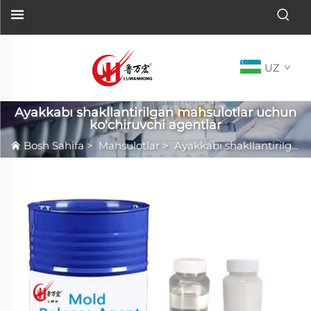
UZ
Ayakkabı shakllantirilgan mahsulotlar uchun
ko'chiruvchi agentlar
Bosh Sahifa
>
Mahsulotlar
>
Ayakkabı shakllantirilgan mahsulotlar uchun ko'chiruvchi agentlar