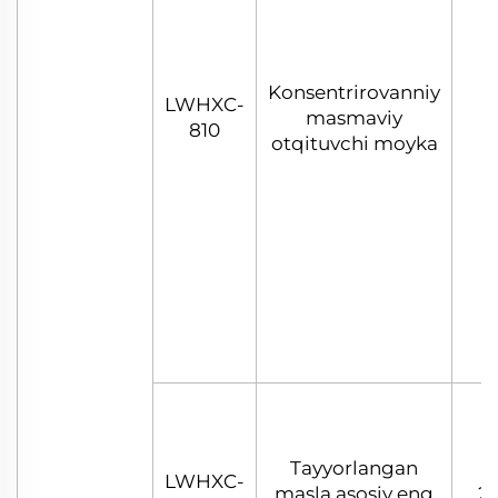
Konsentrirovanniy
LWHXC-
masmaviy
810
otqituvchi moyka
Tayyorlangan
LWHXC-
masla asosiy eng
25