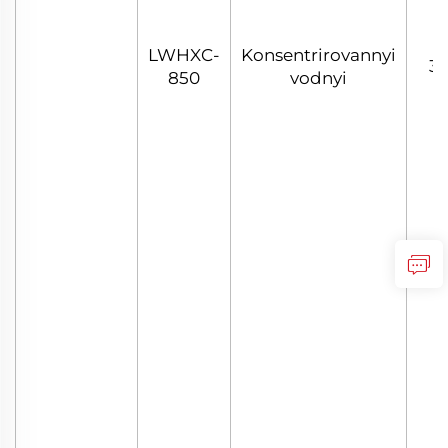
LWHXC-
Konsentrirovannyi
30
850
vodnyi