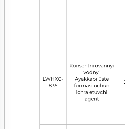
Konsentrirovannyi
vodnyi
LWHXC-
Ayakkabı üste
25
835
formasi uchun
ichra etuvchi
agent