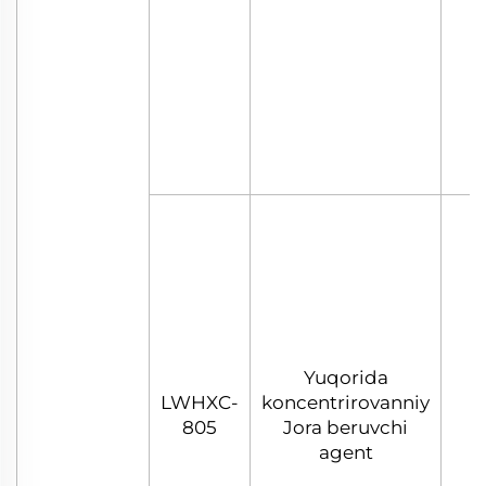
Yuqorida
LWHXC-
koncentrirovanniy
805
Jora beruvchi
agent