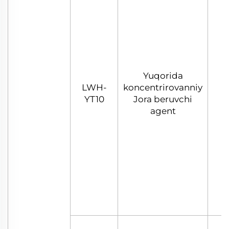
Yuqorida
LWH-
koncentrirovanniy
YT10
Jora beruvchi
agent