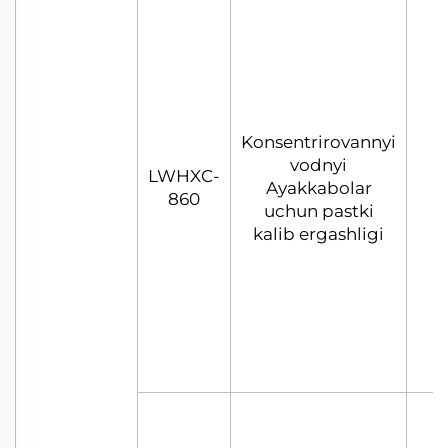
Konsentrirovannyi
vodnyi
LWHXC-
Ayakkabolar
860
uchun pastki
kalib ergashligi