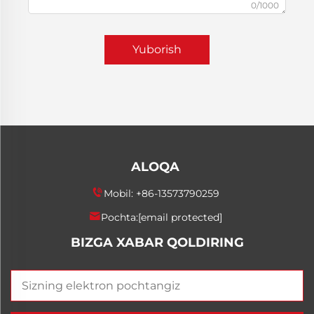
0/1000
Yuborish
ALOQA
Mobil:
+86-13573790259
Pochta:
[email protected]
BIZGA XABAR QOLDIRING