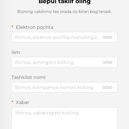
Bepul taklif oling
Bizning vakilimiz tez orada siz bilan bog'lanadi.
Elektron pochta
0/100
Ism
0/100
Tashkilot nomi
0/200
Xabar