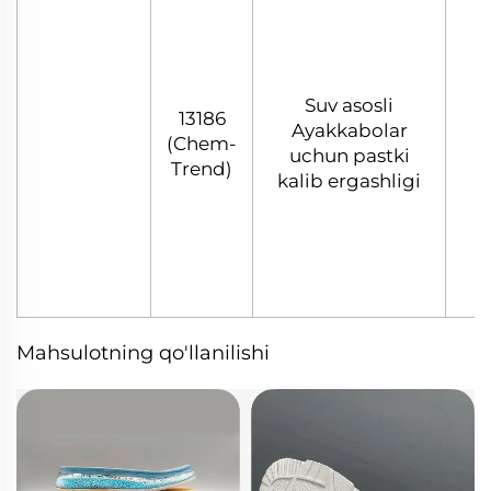
Suv asosli
13186
Ayakkabolar
(Chem-
uchun pastki
Trend)
kalib ergashligi
Mahsulotning qo'llanilishi