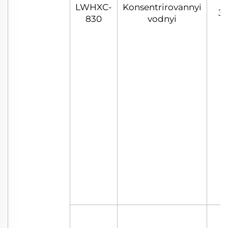
LWHXC-
Konsentrirovannyi
30
830
vodnyi