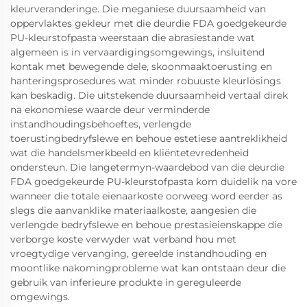
kleurveranderinge. Die meganiese duursaamheid van
oppervlaktes gekleur met die deurdie FDA goedgekeurde
PU-kleurstofpasta weerstaan die abrasiestande wat
algemeen is in vervaardigingsomgewings, insluitend
kontak met bewegende dele, skoonmaaktoerusting en
hanteringsprosedures wat minder robuuste kleurlösings
kan beskadig. Die uitstekende duursaamheid vertaal direk
na ekonomiese waarde deur verminderde
instandhoudingsbehoeftes, verlengde
toerustingbedryfslewe en behoue estetiese aantreklikheid
wat die handelsmerkbeeld en kliëntetevredenheid
ondersteun. Die langetermyn-waardebod van die deurdie
FDA goedgekeurde PU-kleurstofpasta kom duidelik na vore
wanneer die totale eienaarkoste oorweeg word eerder as
slegs die aanvanklike materiaalkoste, aangesien die
verlengde bedryfslewe en behoue prestasieienskappe die
verborge koste verwyder wat verband hou met
vroegtydige vervanging, gereelde instandhouding en
moontlike nakomingprobleme wat kan ontstaan deur die
gebruik van inferieure produkte in gereguleerde
omgewings.