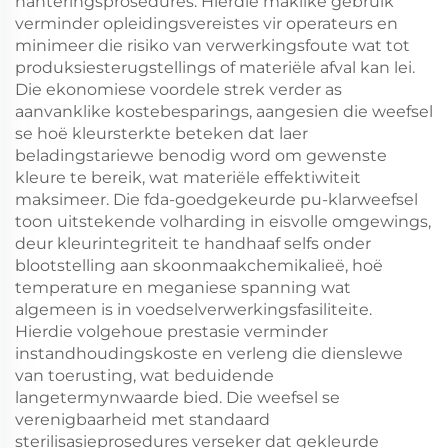
hanteringsprosedures. Hierdie maklike gebruik
verminder opleidingsvereistes vir operateurs en
minimeer die risiko van verwerkingsfoute wat tot
produksiesterugstellings of materiële afval kan lei.
Die ekonomiese voordele strek verder as
aanvanklike kostebesparings, aangesien die weefsel
se hoë kleursterkte beteken dat laer
beladingstariewe benodig word om gewenste
kleure te bereik, wat materiële effektiwiteit
maksimeer. Die fda-goedgekeurde pu-klarweefsel
toon uitstekende volharding in eisvolle omgewings,
deur kleurintegriteit te handhaaf selfs onder
blootstelling aan skoonmaakchemikalieë, hoë
temperature en meganiese spanning wat
algemeen is in voedselverwerkingsfasiliteite.
Hierdie volgehoue prestasie verminder
instandhoudingskoste en verleng die dienslewe
van toerusting, wat beduidende
langetermynwaarde bied. Die weefsel se
verenigbaarheid met standaard
sterilisasieprosedures verseker dat gekleurde