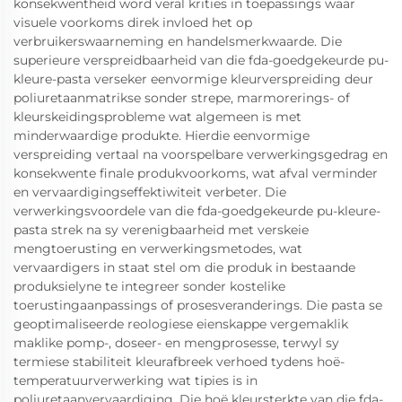
konsekwentheid word veral krities in toepassings waar
visuele voorkoms direk invloed het op
verbruikerswaarneming en handelsmerkwaarde. Die
superieure verspreidbaarheid van die fda-goedgekeurde pu-
kleure-pasta verseker eenvormige kleurverspreiding deur
poliuretaanmatrikse sonder strepe, marmorerings- of
kleurskeidingsprobleme wat algemeen is met
minderwaardige produkte. Hierdie eenvormige
verspreiding vertaal na voorspelbare verwerkingsgedrag en
konsekwente finale produkvoorkoms, wat afval verminder
en vervaardigingseffektiwiteit verbeter. Die
verwerkingsvoordele van die fda-goedgekeurde pu-kleure-
pasta strek na sy verenigbaarheid met verskeie
mengtoerusting en verwerkingsmetodes, wat
vervaardigers in staat stel om die produk in bestaande
produksielyne te integreer sonder kostelike
toerustingaanpassings of prosesveranderings. Die pasta se
geoptimaliseerde reologiese eienskappe vergemaklik
maklike pomp-, doseer- en mengprosesse, terwyl sy
termiese stabiliteit kleurafbreek verhoed tydens hoë-
temperatuurverwerking wat tipies is in
poliuretaanvervaardiging. Die hoë kleursterkte van die fda-