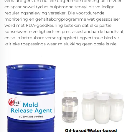
vervaardigers om hul eie uitgebreide toetsing uit te voer,
en spaar sowel tyd as hulpbronne terwyl dit volledige
reguleringsnalewing verseker. Die voortdurende
monitering en gehalteborgprogramme wat geassosieer
word met FDA-goedkeuring beteken dat elke partie
konsekwente veiligheid- en prestasiestandaarde handhaaf,
en so 'n betroubare versorgingskettingvertroue bied vir
kritieke toepassings waar mislukking geen opsie is nie.