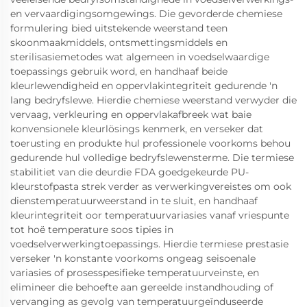
en vervaardigingsomgewings. Die gevorderde chemiese
formulering bied uitstekende weerstand teen
skoonmaakmiddels, ontsmettingsmiddels en
sterilisasiemetodes wat algemeen in voedselwaardige
toepassings gebruik word, en handhaaf beide
kleurlewendigheid en oppervlakintegriteit gedurende 'n
lang bedryfslewe. Hierdie chemiese weerstand verwyder die
vervaag, verkleuring en oppervlakafbreek wat baie
konvensionele kleurlösings kenmerk, en verseker dat
toerusting en produkte hul professionele voorkoms behou
gedurende hul volledige bedryfslewensterme. Die termiese
stabilitiet van die deurdie FDA goedgekeurde PU-
kleurstofpasta strek verder as verwerkingvereistes om ook
dienstemperatuurweerstand in te sluit, en handhaaf
kleurintegriteit oor temperatuurvariasies vanaf vriespunte
tot hoë temperature soos tipies in
voedselverwerkingtoepassings. Hierdie termiese prestasie
verseker 'n konstante voorkoms ongeag seisoenale
variasies of prosesspesifieke temperatuurveinste, en
elimineer die behoefte aan gereelde instandhouding of
vervanging as gevolg van temperatuurgeïnduseerde