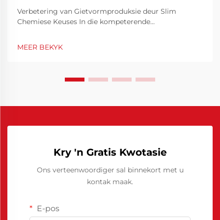
Verbetering van Gietvormproduksie deur Slim
Chemiese Keuses In die kompeterende
vervaardigingsomgewing is
gietvormdoeltreffendheid nie net 'n tegniese
MEER BEKYK
prioriteit nie, maar ook 'n finansiële noodsaaklikheid.
Deur gietvorme se werkverrigting te optimeer, kan
siklusse aansienlik verkort word, min...
Kry 'n Gratis Kwotasie
Ons verteenwoordiger sal binnekort met u
kontak maak.
E-pos