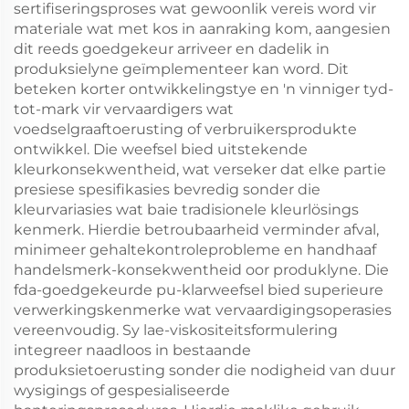
sertifiseringsproses wat gewoonlik vereis word vir
materiale wat met kos in aanraking kom, aangesien
dit reeds goedgekeur arriveer en dadelik in
produksielyne geïmplementeer kan word. Dit
beteken korter ontwikkelingstye en 'n vinniger tyd-
tot-mark vir vervaardigers wat
voedselgraaftoerusting of verbruikersprodukte
ontwikkel. Die weefsel bied uitstekende
kleurkonsekwentheid, wat verseker dat elke partie
presiese spesifikasies bevredig sonder die
kleurvariasies wat baie tradisionele kleurlösings
kenmerk. Hierdie betroubaarheid verminder afval,
minimeer gehaltekontroleprobleme en handhaaf
handelsmerk-konsekwentheid oor produklyne. Die
fda-goedgekeurde pu-klarweefsel bied superieure
verwerkingskenmerke wat vervaardigingsoperasies
vereenvoudig. Sy lae-viskositeitsformulering
integreer naadloos in bestaande
produksietoerusting sonder die nodigheid van duur
wysigings of gespesialiseerde