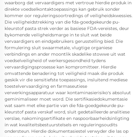
waarborg dat vervaardigers met vertroue hierdie produk in
direkte voedselkontaktoepassings kan gebruik sonder
kommer oor reguleringsoortredings of veiligheidskwessies.
Die veiligheidstrekking van die fda-goedgekeurde pu-
kleurstof pasta strek verder as basiese FDA-vereistes, deur
bykomende veiligheidsmarge in te sluit wat beide
vervaardigers en eindgebruikers gerusstelling bied. Die
formulering sluit swaarmetale, vlugtige organiese
verbindings en ander moontlik skadelike stowwe uit wat
voedselveiligheid of werkersgesondheid tydens
vervaardigingsprosesse kan kompromitteer. Hierdie
omvattende benadering tot veiligheid maak die produk
geskik vir die sensitiefste toepassings, insluitend mediese
toestelvervaardiging en farmaseutiese
verwerkingsapparatuur waar kontaminasierisiko's absoluut
geminimaliseer moet word. Die sertifikasiedokumentasie
wat saam met elke partie van die fda-goedgekeurde pu-
kleurstof pasta verskaf word, sluit gedetailleerde analitiese
verslae, nakomingsertifikate en naspoorbaarheidsinligting
in wat kwaliteitsbestuurstelsels en reguleringsoudits
ondersteun. Hierdie dokumentasiestel verwyder die las op