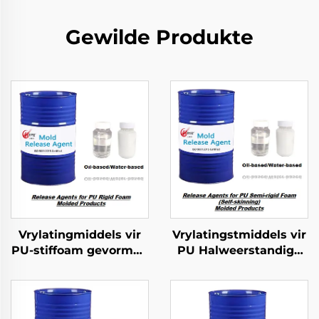
Gewilde Produkte
Vrylatingmiddels vir
Vrylatingstmiddels vir
PU-stiffoam gevormde
PU Halweerstandige
produkte
Skuim Geformeerde
Produkte