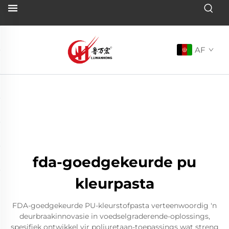
AF
fda-goedgekeurde pu
kleurpasta
FDA-goedgekeurde PU-kleurstofpasta verteenwoordig 'n
deurbraakinnovasie in voedselgraderende-oplossings,
spesifiek ontwikkel vir poliuretaan-toepassings wat streng