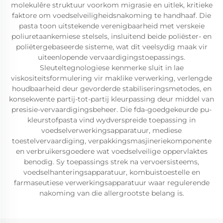
molekulêre struktuur voorkom migrasie en uitlek, kritieke
faktore om voedselveiligheidsnakoming te handhaaf. Die
pasta toon uitstekende verenigbaarheid met verskeie
poliuretaankemiese stelsels, insluitend beide poliëster- en
poliëtergebaseerde sisteme, wat dit veelsydig maak vir
uiteenlopende vervaardigingstoepassings.
Sleuteltegnologiese kenmerke sluit in lae
viskositeitsformulering vir maklike verwerking, verlengde
houdbaarheid deur gevorderde stabiliseringsmetodes, en
konsekwente partij-tot-partij kleurpassing deur middel van
presisie-vervaardigingsbeheer. Die fda-goedgekeurde pu-
kleurstofpasta vind wydverspreide toepassing in
voedselverwerkingsapparatuur, mediese
toestelvervaardiging, verpakkingsmasjineriekomponente
en verbruikersgoedere wat voedselveilige oppervlaktes
benodig. Sy toepassings strek na vervoersisteems,
voedselhanteringsapparatuur, kombuistoestelle en
farmaseutiese verwerkingsapparatuur waar regulerende
nakoming van die allergrootste belang is.