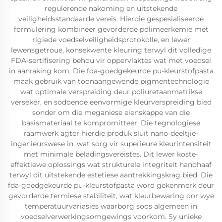
regulerende nakoming en uitstekende
veiligheidsstandaarde vereis. Hierdie gespesialiseerde
formulering kombineer gevorderde polimeerkemie met
rigiede voedselveiligheidsprotokolle, en lewer
lewensgetroue, konsekwente kleuring terwyl dit volledige
FDA-sertifisering behou vir oppervlaktes wat met voedsel
in aanraking kom. Die fda-goedgekeurde pu-kleurstofpasta
maak gebruik van toonaangewende pigmentechnologie
wat optimale verspreiding deur poliuretaanmatrikse
verseker, en sodoende eenvormige kleurverspreiding bied
sonder om die meganiese eienskappe van die
basismateriaal te kompromitteer. Die tegnologiese
raamwerk agter hierdie produk sluit nano-deeltjie-
ingenieurswese in, wat sorg vir superieure kleurintensiteit
met minimale beladingsvereistes. Dit lewer koste-
effektiewe oplossings wat strukturele integriteit handhaaf
terwyl dit uitstekende estetiese aantrekkingskrag bied. Die
fda-goedgekeurde pu-kleurstofpasta word gekenmerk deur
gevorderde termiese stabiliteit, wat kleurbewaring oor wye
temperatuurvariasies waarborg soos algemeen in
voedselverwerkingsomgewings voorkom. Sy unieke