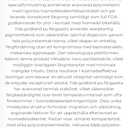
specialformulering kombinerar avancerad polymerkemi
med rigorösa livsmedelssäkerhetsprotokoll och ger
levande, konsekvent färgning samtidigt som full FDA-
godkännande för ytor i kontakt med livsmedel bibehålls.
Fda-godkänd pu-färgpasta använder skarpkantig
pigmentteknik som säkerställer optimal dispersion genom
hela polyuretanmatriserna, vilket skapar en enhetlig
färgfördelning utan att kompromissa med basmaterialets
mekaniska egenskaper. Den teknologiska plattformen
bakom denna produkt inkluderar nano-partikelteknik, vilket
möjliggör överlägsen färgintensitet med minimala
mängder tillsats. Detta resulterar i kostnadseffektiva
lösningar som bevarar strukturell integritet samtidigt som
de erbjuder exceptionell estetik. Fda-godkänd pu-färgpasta
har avancerad termisk stabilitet, vilket säkerställer
färgbeständighet över brett temperaturintervall som ofta
förekommer i livsmedelsbearbetningsmiljöer. Dess unika
molekylära struktur förhindrar migration och utblödning,
avgörande faktorer för att upprätthålla efterlevnad av
livsmedelssäkerhet. Pastan visar utmärkt kompatibilitet
med olika polyuretankemikalier, inklusive både polyester-