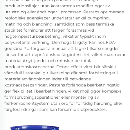
produktionslinjer utan kostsamma modifieringar av
utrustning eller ändringar i processen. Pastans optimerade
reologiska egenskaper underlättar enkel pumpning,
mätning och blandning, samtidigt som dess termiska
stabilitet förhindrar att färgen försämras vid
högtemperaturbearbetning, vilket är typiskt inom
polyuretantillverkning. Den höga färgstyrkan hos FDA-
godkänd PU-färgpasta innebär att lägre tillsatsmängder
räcker för att uppnå önskad färgintensitet, vilket maximerar
materialutnyttjandet och minskar de totala
produktionskostnaderna. Denna effektivitet blir särskilt
värdefull i storskalig tillverkning där små förbättringar i
materialanvändningen leder till betydande
kostnadsbesparingar. Pastans förlängda bearbetningstid
ger flexibilitet i bearbetningen, vilket möjliggör komplexa
formsprutningsoperationer eller montering av
flerkomponentsystem utan oro för för tidig härdning eller
färgförändringar som kan försämra slutprodukten.