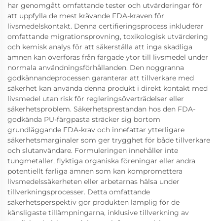
har genomgått omfattande tester och utvärderingar för
att uppfylla de mest krävande FDA-kraven för
livsmedelskontakt. Denna certifieringsprocess inkluderar
omfattande migrationsprovning, toxikologisk utvärdering
och kemisk analys för att säkerställa att inga skadliga
ämnen kan överföras från färgade ytor till livsmedel under
normala användningsförhållanden. Den noggranna
godkännandeprocessen garanterar att tillverkare med
säkerhet kan använda denna produkt i direkt kontakt med
livsmedel utan risk för regleringsöverträdelser eller
säkerhetsproblem. Säkerhetsprestandan hos den FDA-
godkända PU-färgpasta sträcker sig bortom
grundläggande FDA-krav och innefattar ytterligare
säkerhetsmarginaler som ger trygghet för både tillverkare
och slutanvändare. Formuleringen innehåller inte
tungmetaller, flyktiga organiska föreningar eller andra
potentiellt farliga ämnen som kan kompromettera
livsmedelssäkerheten eller arbetarnas hälsa under
tillverkningsprocesser. Detta omfattande
säkerhetsperspektiv gör produkten lämplig för de
känsligaste tillämpningarna, inklusive tillverkning av