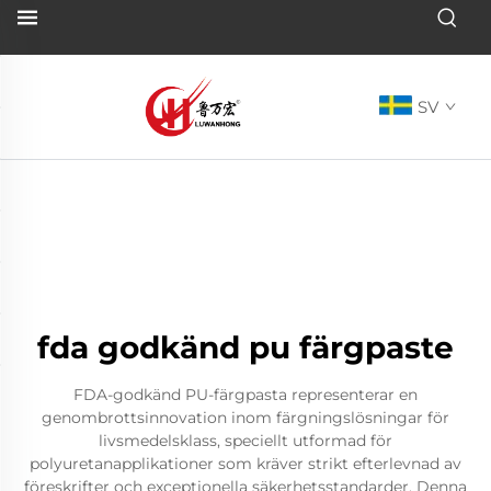
SV
fda godkänd pu färgpaste
FDA-godkänd PU-färgpasta representerar en
genombrottsinnovation inom färgningslösningar för
livsmedelsklass, speciellt utformad för
polyuretanapplikationer som kräver strikt efterlevnad av
föreskrifter och exceptionella säkerhetsstandarder. Denna