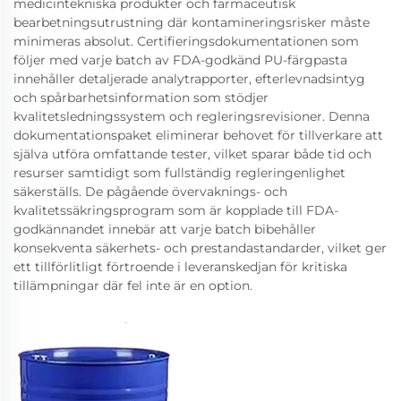
medicintekniska produkter och farmaceutisk
bearbetningsutrustning där kontamineringsrisker måste
minimeras absolut. Certifieringsdokumentationen som
följer med varje batch av FDA-godkänd PU-färgpasta
innehåller detaljerade analytrapporter, efterlevnadsintyg
och spårbarhetsinformation som stödjer
kvalitetsledningssystem och regleringsrevisioner. Denna
dokumentationspaket eliminerar behovet för tillverkare att
själva utföra omfattande tester, vilket sparar både tid och
resurser samtidigt som fullständig regleringenlighet
säkerställs. De pågående övervaknings- och
kvalitetssäkringsprogram som är kopplade till FDA-
godkännandet innebär att varje batch bibehåller
konsekventa säkerhets- och prestandastandarder, vilket ger
ett tillförlitligt förtroende i leveranskedjan för kritiska
tillämpningar där fel inte är en option.