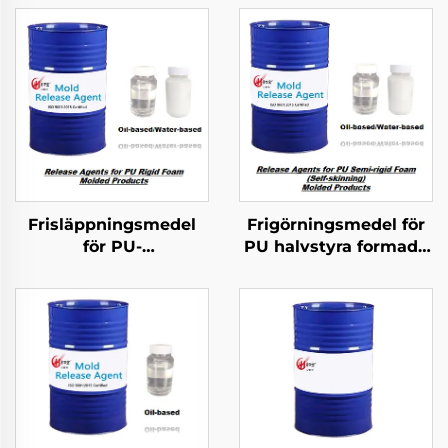
Frisläppningsmedel
Frigörningsmedel för
för PU-
PU halvstyra formade
hårdammsmolderade
produkter
produkter