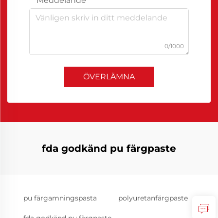
Meddelande
0/1000
ÖVERLÄMNA
fda godkänd pu färgpaste
pu färgamningspasta
polyuretanfärgpaste