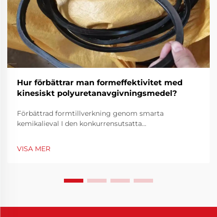
Hur förbättrar man formeffektivitet med
kinesiskt polyuretanavgivningsmedel?
Förbättrad formtillverkning genom smarta
kemikalieval I den konkurrensutsatta
tillverkningsbranschen är formarnas effektivitet inte
bara en teknisk prioritet utan också en ekonomisk
VISA MER
nödvändighet. Att optimera hur formarna fungerar
kan kraftigt minska cykeltider, minim...