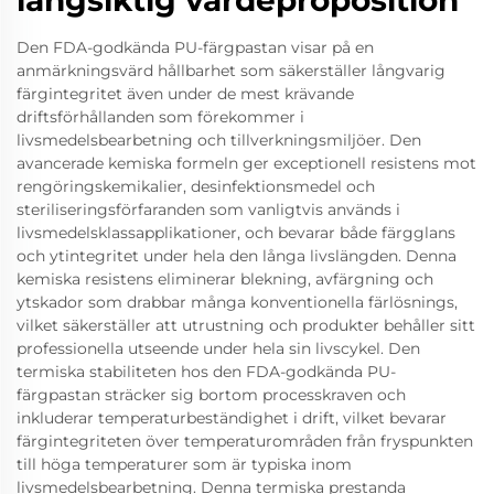
långsiktig värdeproposition
Den FDA-godkända PU-färgpastan visar på en
anmärkningsvärd hållbarhet som säkerställer långvarig
färgintegritet även under de mest krävande
driftsförhållanden som förekommer i
livsmedelsbearbetning och tillverkningsmiljöer. Den
avancerade kemiska formeln ger exceptionell resistens mot
rengöringskemikalier, desinfektionsmedel och
steriliseringsförfaranden som vanligtvis används i
livsmedelsklassapplikationer, och bevarar både färgglans
och ytintegritet under hela den långa livslängden. Denna
kemiska resistens eliminerar blekning, avfärgning och
ytskador som drabbar många konventionella färlösnings,
vilket säkerställer att utrustning och produkter behåller sitt
professionella utseende under hela sin livscykel. Den
termiska stabiliteten hos den FDA-godkända PU-
färgpastan sträcker sig bortom processkraven och
inkluderar temperaturbeständighet i drift, vilket bevarar
färgintegriteten över temperaturområden från fryspunkten
till höga temperaturer som är typiska inom
livsmedelsbearbetning. Denna termiska prestanda