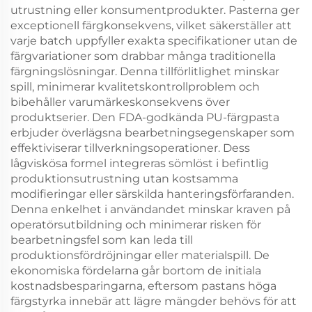
utrustning eller konsumentprodukter. Pasterna ger
exceptionell färgkonsekvens, vilket säkerställer att
varje batch uppfyller exakta specifikationer utan de
färgvariationer som drabbar många traditionella
färgningslösningar. Denna tillförlitlighet minskar
spill, minimerar kvalitetskontrollproblem och
bibehåller varumärkeskonsekvens över
produktserier. Den FDA-godkända PU-färgpasta
erbjuder överlägsna bearbetningsegenskaper som
effektiviserar tillverkningsoperationer. Dess
lågviskösa formel integreras sömlöst i befintlig
produktionsutrustning utan kostsamma
modifieringar eller särskilda hanteringsförfaranden.
Denna enkelhet i användandet minskar kraven på
operatörsutbildning och minimerar risken för
bearbetningsfel som kan leda till
produktionsfördröjningar eller materialspill. De
ekonomiska fördelarna går bortom de initiala
kostnadsbesparingarna, eftersom pastans höga
färgstyrka innebär att lägre mängder behövs för att