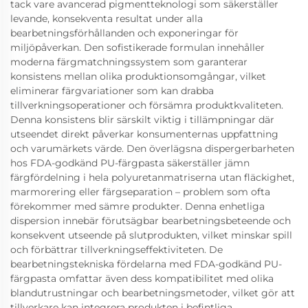
tack vare avancerad pigmentteknologi som säkerställer
levande, konsekventa resultat under alla
bearbetningsförhållanden och exponeringar för
miljöpåverkan. Den sofistikerade formulan innehåller
moderna färgmatchningssystem som garanterar
konsistens mellan olika produktionsomgångar, vilket
eliminerar färgvariationer som kan drabba
tillverkningsoperationer och försämra produktkvaliteten.
Denna konsistens blir särskilt viktig i tillämpningar där
utseendet direkt påverkar konsumenternas uppfattning
och varumärkets värde. Den överlägsna dispergerbarheten
hos FDA-godkänd PU-färgpasta säkerställer jämn
färgfördelning i hela polyuretanmatriserna utan fläckighet,
marmorering eller färgseparation – problem som ofta
förekommer med sämre produkter. Denna enhetliga
dispersion innebär förutsägbar bearbetningsbeteende och
konsekvent utseende på slutprodukten, vilket minskar spill
och förbättrar tillverkningseffektiviteten. De
bearbetningstekniska fördelarna med FDA-godkänd PU-
färgpasta omfattar även dess kompatibilitet med olika
blandutrustningar och bearbetningsmetoder, vilket gör att
tillverkare kan integrera produkten i befintliga