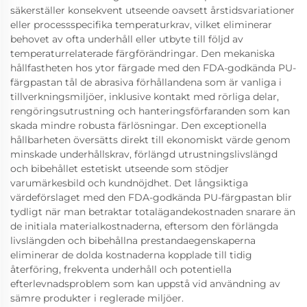
säkerställer konsekvent utseende oavsett årstidsvariationer
eller processspecifika temperaturkrav, vilket eliminerar
behovet av ofta underhåll eller utbyte till följd av
temperaturrelaterade färgförändringar. Den mekaniska
hållfastheten hos ytor färgade med den FDA-godkända PU-
färgpastan tål de abrasiva förhållandena som är vanliga i
tillverkningsmiljöer, inklusive kontakt med rörliga delar,
rengöringsutrustning och hanteringsförfaranden som kan
skada mindre robusta färlösningar. Den exceptionella
hållbarheten översätts direkt till ekonomiskt värde genom
minskade underhållskrav, förlängd utrustningslivslängd
och bibehållet estetiskt utseende som stödjer
varumärkesbild och kundnöjdhet. Det långsiktiga
värdeförslaget med den FDA-godkända PU-färgpastan blir
tydligt när man betraktar totalägandekostnaden snarare än
de initiala materialkostnaderna, eftersom den förlängda
livslängden och bibehållna prestandaegenskaperna
eliminerar de dolda kostnaderna kopplade till tidig
återföring, frekventa underhåll och potentiella
efterlevnadsproblem som kan uppstå vid användning av
sämre produkter i reglerade miljöer.