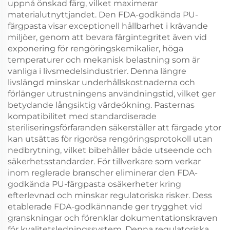
uppnå önskad färg, vilket maximerar
materialutnyttjandet. Den FDA-godkända PU-
färgpasta visar exceptionell hållbarhet i krävande
miljöer, genom att bevara färgintegritet även vid
exponering för rengöringskemikalier, höga
temperaturer och mekanisk belastning som är
vanliga i livsmedelsindustrier. Denna längre
livslängd minskar underhållskostnaderna och
förlänger utrustningens användningstid, vilket ger
betydande långsiktig värdeökning. Pasternas
kompatibilitet med standardiserade
steriliseringsförfaranden säkerställer att färgade ytor
kan utsättas för rigorösa rengöringsprotokoll utan
nedbrytning, vilket bibehåller både utseende och
säkerhetsstandarder. För tillverkare som verkar
inom reglerade branscher eliminerar den FDA-
godkända PU-färgpasta osäkerheter kring
efterlevnad och minskar regulatoriska risker. Dess
etablerade FDA-godkännande ger trygghet vid
granskningar och förenklar dokumentationskraven
för kvalitetsledningssystem. Denna regulatoriska