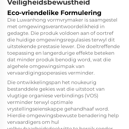
Veiligheidsbewustheid
Eco-vriendelike Formulering
Die Luwanhong vormvrymaker is saamgestel
met omgewingsverantwoordelikheid in
gedagte. Die produk voldoen aan of oortref
die huidige omgewingsregulasies terwyl dit
uitstekende prestasie lewer. Die doeltreffende
toepassing en langerdurige effekte beteken
dat minder produk benodig word, wat die
algehele omgewingsimpak van
vervaardigingsoperasies verminder.
Die ontwikkelingspan het noukeurig
bestanddele gekies wat die uitstoot van
vlugtige organiese verbindings (VOS)
verminder terwyl optimale
vrystellingseienskappe gehandhaaf word.
Hierdie omgewingsbewuste benadering help
vervaardigers om hul
volhoubaarheidsdoelwitte te bereik sonder