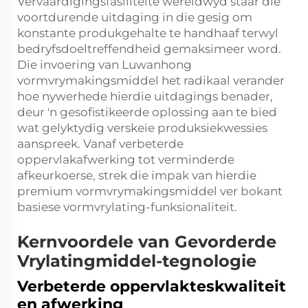
Vervaardigingsfasiliteite wêreldwyd staar die
voortdurende uitdaging in die gesig om
konstante produkgehalte te handhaaf terwyl
bedryfsdoeltreffendheid gemaksimeer word.
Die invoering van Luwanhong
vormvrymakingsmiddel het radikaal verander
hoe nywerhede hierdie uitdagings benader,
deur 'n gesofistikeerde oplossing aan te bied
wat gelyktydig verskeie produksiekwessies
aanspreek. Vanaf verbeterde
oppervlakafwerking tot verminderde
afkeurkoerse, strek die impak van hierdie
premium vormvrymakingsmiddel ver bokant
basiese vormvrylating-funksionaliteit.
Kernvoordele van Gevorderde
Vrylatingmiddel-tegnologie
Verbeterde oppervlakteskwaliteit
en afwerking