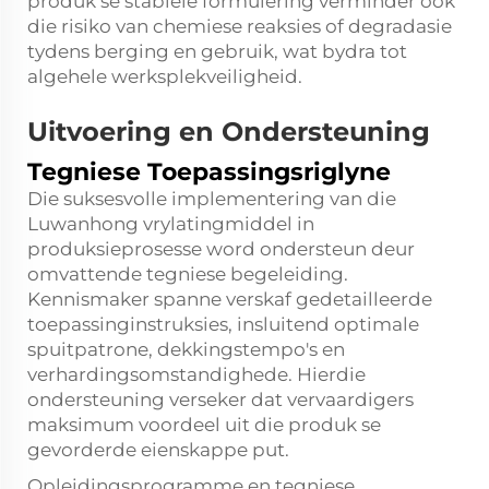
produk se stabiele formulering verminder ook
die risiko van chemiese reaksies of degradasie
tydens berging en gebruik, wat bydra tot
algehele werksplekveiligheid.
Uitvoering en Ondersteuning
Tegniese Toepassingsriglyne
Die suksesvolle implementering van die
Luwanhong vrylatingmiddel in
produksieprosesse word ondersteun deur
omvattende tegniese begeleiding.
Kennismaker spanne verskaf gedetailleerde
toepassinginstruksies, insluitend optimale
spuitpatrone, dekkingstempo's en
verhardingsomstandighede. Hierdie
ondersteuning verseker dat vervaardigers
maksimum voordeel uit die produk se
gevorderde eienskappe put.
Opleidingsprogramme en tegniese