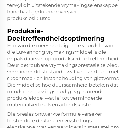
terwyl dit uitstekende vrymakingseienskappe
handhaaf gedurende verskeie
produksiesiklusse.
Produksie-
Doeltreffendheidsoptimering
Een van die mees oortuigende voordele van
die Luwanhong vrymakingsmiddel is die
impak daarvan op produksiedoeltreffendheid.
Deur betroubare vrymakingsprestasie te bied,
verminder dit stilstande wat verband hou met
skoonmaak en instandhouding van gietvorms.
Die middel se hoë duursaamheid beteken dat
minder toepassings nodig is gedurende
produksielope, wat lei tot verminderde
materiaalverbruik en arbeidskoste.
Die presies ontwerkte formule verseker
bestendige dekking en vrystellings
eienskappe, wat vervaardigers in staat stel om