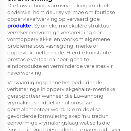
Die Luwanhong vormvrymakingsmiddel
onderskei hom deur sy vermoë om foutlose
oppervlakafwerking op vervaardigde
produkte
. Sy unieke molekulêre struktuur
verseker eenvormige verspreiding oor
vormoppervlakke, en voorkom algemene
probleme soos vashegting, merke of
oppervlakoneffenhede. Hierdie konstante
prestasie vertaal na hoër-gehalte
eindprodukte en verminderde vereistes vir
naverwerking.
Vervaardigingspanne het beduidende
verbeteringe in oppervlakgehalte-metrieke
gerapporteer wanneer die Luwanhong
vrymakingsmiddel in hul prosesse
geïmplementeer word. Die middel se
gevorderde formulering skep 'n ultradun,
eenvormige vrymakingslaag wat selfs die
fynste gietvormbesonderhede nareproduseer,