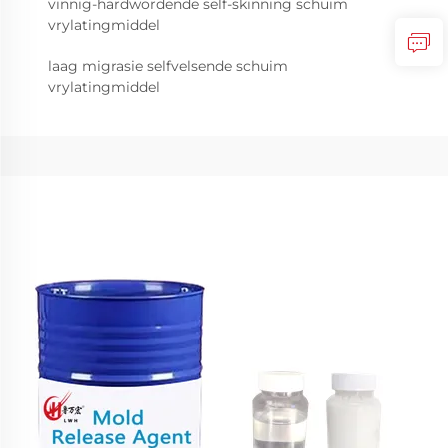
vinnig-hardwordende self-skinning schuim
vrylatingmiddel
laag migrasie selfvelsende schuim
vrylatingmiddel