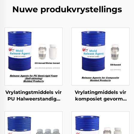
Nuwe produkvrystellings
Vrylatingstmiddels vir
Vrylatingmiddels vir
PU Halweerstandige
komposiet gevorme
Skuim Geformeerde
produkte
Produkte