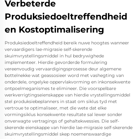
Verbeterde
Produksiedoeltreffendheid
en Kostoptimalisering
Produksiedoeltreffendheid bereik nuwe hoogtes wanneer
vervaardigers lae-migrasie self-skerende
skuimvrystellingsmiddel in hul bedrywighede
implementeer. Hierdie gevorderde formulering
vereenvoudig vervaardigingsprosesse deur algemene
bottelnekke wat geassosieer word met vashegting van
onderdele, ongelyke oppervlakvorming en inkonsekwente
ontpoelmeganismes te elimineer. Die voorspelbare
werkverrigtingseienskappe van hierdie vrystellingsmiddel
stel produksiebeplanners in staat om siklus tyd met
vertroue te optimaliseer, met die wete dat elke
vormingsiklus konsekwente resultate sal lewer sonder
onverwagte vertragings of gehaltekwessies. Die self-
skerende eienskappe van hierdie lae-migrasie self-skerende
skuimvrystellingsmiddel skep noemenswaardige