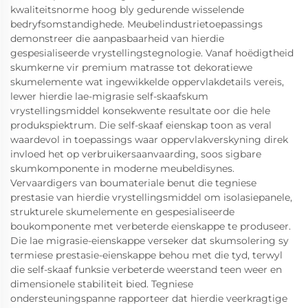
kwaliteitsnorme hoog bly gedurende wisselende
bedryfsomstandighede. Meubelindustrietoepassings
demonstreer die aanpasbaarheid van hierdie
gespesialiseerde vrystellingstegnologie. Vanaf hoëdigtheid
skumkerne vir premium matrasse tot dekoratiewe
skumelemente wat ingewikkelde oppervlakdetails vereis,
lewer hierdie lae-migrasie self-skaafskum
vrystellingsmiddel konsekwente resultate oor die hele
produkspiektrum. Die self-skaaf eienskap toon as veral
waardevol in toepassings waar oppervlakverskyning direk
invloed het op verbruikersaanvaarding, soos sigbare
skumkomponente in moderne meubeldisynes.
Vervaardigers van boumateriale benut die tegniese
prestasie van hierdie vrystellingsmiddel om isolasiepanele,
strukturele skumelemente en gespesialiseerde
boukomponente met verbeterde eienskappe te produseer.
Die lae migrasie-eienskappe verseker dat skumsolering sy
termiese prestasie-eienskappe behou met die tyd, terwyl
die self-skaaf funksie verbeterde weerstand teen weer en
dimensionele stabiliteit bied. Tegniese
ondersteuningspanne rapporteer dat hierdie veerkragtige