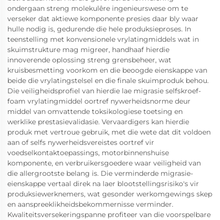
ondergaan streng molekulêre ingenieurswese om te
verseker dat aktiewe komponente presies daar bly waar
hulle nodig is, gedurende die hele produksieproses. In
teenstelling met konvensionele vrylatingmiddels wat in
skuimstrukture mag migreer, handhaaf hierdie
innoverende oplossing streng grensbeheer, wat
kruisbesmetting voorkom en die beoogde eienskappe van
beide die vrylatingstelsel en die finale skuimproduk behou.
Die veiligheidsprofiel van hierdie lae migrasie selfskroef-
foam vrylatingmiddel oortref nywerheidsnorme deur
middel van omvattende toksikologiese toetsing en
werklike prestasievalidasie. Vervaardigers kan hierdie
produk met vertroue gebruik, met die wete dat dit voldoen
aan of selfs nywerheidsvereistes oortref vir
voedselkontaktoepassings, motorbinnenshuise
komponente, en verbruikersgoedere waar veiligheid van
die allergrootste belang is. Die verminderde migrasie-
eienskappe vertaal direk na laer blootstellingsrisiko's vir
produksiewerknemers, wat gesonder werkomgewings skep
en aanspreeklikheidsbekommernisse verminder.
Kwaliteitsversekeringspanne profiteer van die voorspelbare