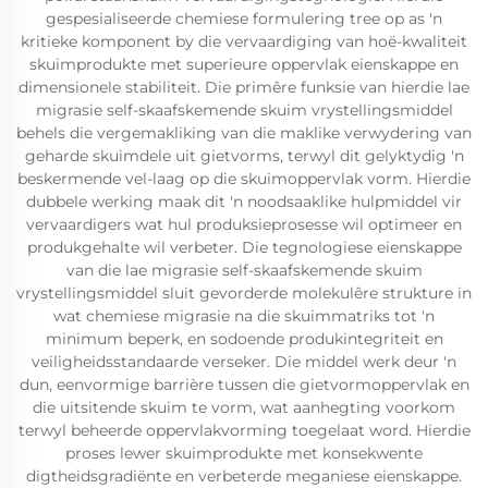
gespesialiseerde chemiese formulering tree op as 'n
kritieke komponent by die vervaardiging van hoë-kwaliteit
skuimprodukte met superieure oppervlak eienskappe en
dimensionele stabiliteit. Die primêre funksie van hierdie lae
migrasie self-skaafskemende skuim vrystellingsmiddel
behels die vergemakliking van die maklike verwydering van
geharde skuimdele uit gietvorms, terwyl dit gelyktydig 'n
beskermende vel-laag op die skuimoppervlak vorm. Hierdie
dubbele werking maak dit 'n noodsaaklike hulpmiddel vir
vervaardigers wat hul produksieprosesse wil optimeer en
produkgehalte wil verbeter. Die tegnologiese eienskappe
van die lae migrasie self-skaafskemende skuim
vrystellingsmiddel sluit gevorderde molekulêre strukture in
wat chemiese migrasie na die skuimmatriks tot 'n
minimum beperk, en sodoende produkintegriteit en
veiligheidsstandaarde verseker. Die middel werk deur 'n
dun, eenvormige barrière tussen die gietvormoppervlak en
die uitsitende skuim te vorm, wat aanhegting voorkom
terwyl beheerde oppervlakvorming toegelaat word. Hierdie
proses lewer skuimprodukte met konsekwente
digtheidsgradiënte en verbeterde meganiese eienskappe.