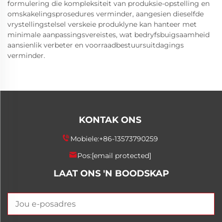
formulering die kompleksiteit van produksie-opstelling en
omskakelingsprosedures verminder, aangesien dieselfde
vrystellingstelsel verskeie produklyne kan hanteer met
minimale aanpassingsvereistes, wat bedryfsbuigsaamheid
aansienlik verbeter en voorraadbestuursuitdagings
verminder.
KONTAK ONS
Mobiele:
+86-13573790259
Pos:
[email protected]
LAAT ONS 'N BOODSKAP