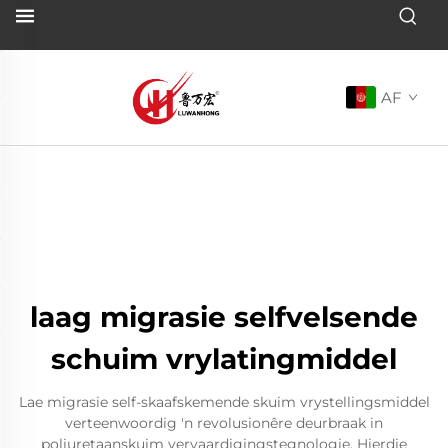
AF
laag migrasie selfvelsende
schuim vrylatingmiddel
Lae migrasie self-skaafskemende skuim vrystellingsmiddel
verteenwoordig 'n revolusionêre deurbraak in
poliuretaanskuim vervaardigingstegnologie. Hierdie