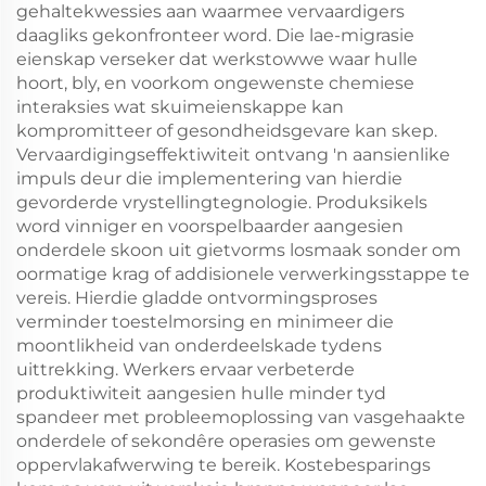
gehaltekwessies aan waarmee vervaardigers
daagliks gekonfronteer word. Die lae-migrasie
eienskap verseker dat werkstowwe waar hulle
hoort, bly, en voorkom ongewenste chemiese
interaksies wat skuimeienskappe kan
kompromitteer of gesondheidsgevare kan skep.
Vervaardigingseffektiwiteit ontvang 'n aansienlike
impuls deur die implementering van hierdie
gevorderde vrystellingtegnologie. Produksikels
word vinniger en voorspelbaarder aangesien
onderdele skoon uit gietvorms losmaak sonder om
oormatige krag of addisionele verwerkingsstappe te
vereis. Hierdie gladde ontvormingsproses
verminder toestelmorsing en minimeer die
moontlikheid van onderdeelskade tydens
uittrekking. Werkers ervaar verbeterde
produktiwiteit aangesien hulle minder tyd
spandeer met probleemoplossing van vasgehaakte
onderdele of sekondêre operasies om gewenste
oppervlakafwerwing te bereik. Kostebesparings