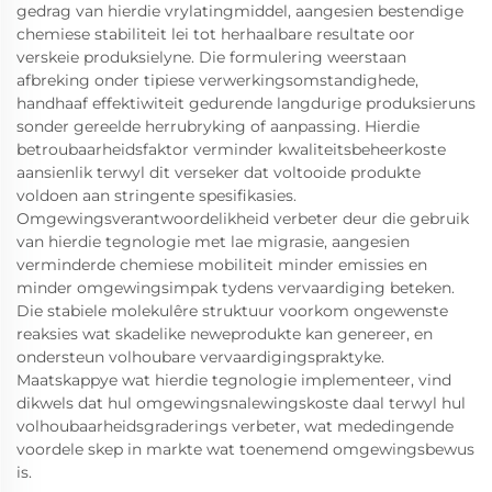
gedrag van hierdie vrylatingmiddel, aangesien bestendige
chemiese stabiliteit lei tot herhaalbare resultate oor
verskeie produksielyne. Die formulering weerstaan ​​
afbreking onder tipiese verwerkingsomstandighede,
handhaaf effektiwiteit gedurende langdurige produksieruns
sonder gereelde herrubryking of aanpassing. Hierdie
betroubaarheidsfaktor verminder kwaliteitsbeheerkoste
aansienlik terwyl dit verseker dat voltooide produkte
voldoen aan stringente spesifikasies.
Omgewingsverantwoordelikheid verbeter deur die gebruik
van hierdie tegnologie met lae migrasie, aangesien
verminderde chemiese mobiliteit minder emissies en
minder omgewingsimpak tydens vervaardiging beteken.
Die stabiele molekulêre struktuur voorkom ongewenste
reaksies wat skadelike neweprodukte kan genereer, en
ondersteun volhoubare vervaardigingspraktyke.
Maatskappye wat hierdie tegnologie implementeer, vind
dikwels dat hul omgewingsnalewingskoste daal terwyl hul
volhoubaarheidsgraderings verbeter, wat mededingende
voordele skep in markte wat toenemend omgewingsbewus
is.