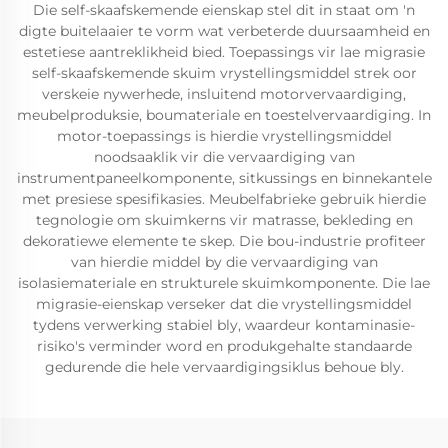
Die self-skaafskemende eienskap stel dit in staat om 'n
digte buitelaaier te vorm wat verbeterde duursaamheid en
estetiese aantreklikheid bied. Toepassings vir lae migrasie
self-skaafskemende skuim vrystellingsmiddel strek oor
verskeie nywerhede, insluitend motorvervaardiging,
meubelproduksie, boumateriale en toestelvervaardiging. In
motor-toepassings is hierdie vrystellingsmiddel
noodsaaklik vir die vervaardiging van
instrumentpaneelkomponente, sitkussings en binnekantele
met presiese spesifikasies. Meubelfabrieke gebruik hierdie
tegnologie om skuimkerns vir matrasse, bekleding en
dekoratiewe elemente te skep. Die bou-industrie profiteer
van hierdie middel by die vervaardiging van
isolasiemateriale en strukturele skuimkomponente. Die lae
migrasie-eienskap verseker dat die vrystellingsmiddel
tydens verwerking stabiel bly, waardeur kontaminasie-
risiko's verminder word en produkgehalte standaarde
gedurende die hele vervaardigingsiklus behoue bly.