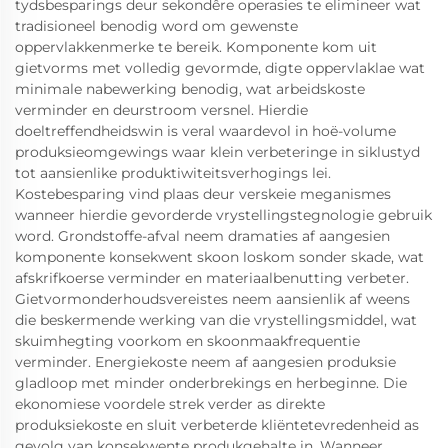
tydsbesparings deur sekondêre operasies te elimineer wat
tradisioneel benodig word om gewenste
oppervlakkenmerke te bereik. Komponente kom uit
gietvorms met volledig gevormde, digte oppervlaklae wat
minimale nabewerking benodig, wat arbeidskoste
verminder en deurstroom versnel. Hierdie
doeltreffendheidswin is veral waardevol in hoë-volume
produksieomgewings waar klein verbeteringe in siklustyd
tot aansienlike produktiwiteitsverhogings lei.
Kostebesparing vind plaas deur verskeie meganismes
wanneer hierdie gevorderde vrystellingstegnologie gebruik
word. Grondstoffe-afval neem dramaties af aangesien
komponente konsekwent skoon loskom sonder skade, wat
afskrifkoerse verminder en materiaalbenutting verbeter.
Gietvormonderhoudsvereistes neem aansienlik af weens
die beskermende werking van die vrystellingsmiddel, wat
skuimhegting voorkom en skoonmaakfrequentie
verminder. Energiekoste neem af aangesien produksie
gladloop met minder onderbrekings en herbeginne. Die
ekonomiese voordele strek verder as direkte
produksiekoste en sluit verbeterde kliëntetevredenheid as
gevolg van konsekwente produkgehalte in. Wanneer