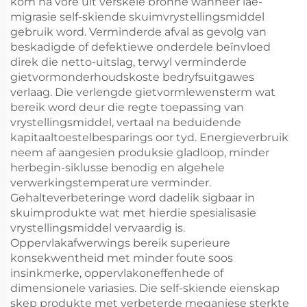
kom na vore uit verskeie bronne wanneer lae-
migrasie self-skiende skuimvrystellingsmiddel
gebruik word. Verminderde afval as gevolg van
beskadigde of defektiewe onderdele beïnvloed
direk die netto-uitslag, terwyl verminderde
gietvormonderhoudskoste bedryfsuitgawes
verlaag. Die verlengde gietvormlewensterm wat
bereik word deur die regte toepassing van
vrystellingsmiddel, vertaal na beduidende
kapitaaltoestelbesparings oor tyd. Energieverbruik
neem af aangesien produksie gladloop, minder
herbegin-siklusse benodig en algehele
verwerkingstemperature verminder.
Gehalteverbeteringe word dadelik sigbaar in
skuimprodukte wat met hierdie spesialisasie
vrystellingsmiddel vervaardig is.
Oppervlakafwerwings bereik superieure
konsekwentheid met minder foute soos
insinkmerke, oppervlakoneffenhede of
dimensionele variasies. Die self-skiende eienskap
skep produkte met verbeterde meganiese sterkte