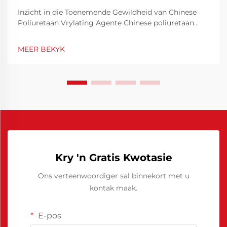
Inzicht in die Toenemende Gewildheid van Chinese
Poliuretaan Vrylating Agente Chinese poliuretaan
vrylating agente het toenemend gewild geraak onder
vervaardigers regoor die wêreld weens sy unieke
MEER BEKYK
kombinasie van hoë werkverrigting en koste-
effektiwiteit. Soos industrieë...
Kry 'n Gratis Kwotasie
Ons verteenwoordiger sal binnekort met u
kontak maak.
E-pos