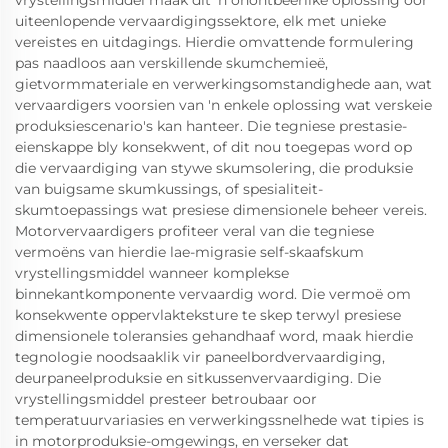
vrystellingsmiddel maak dit 'n onontbeerlike oplossing oor
uiteenlopende vervaardigingssektore, elk met unieke
vereistes en uitdagings. Hierdie omvattende formulering
pas naadloos aan verskillende skumchemieë,
gietvormmateriale en verwerkingsomstandighede aan, wat
vervaardigers voorsien van 'n enkele oplossing wat verskeie
produksiescenario's kan hanteer. Die tegniese prestasie-
eienskappe bly konsekwent, of dit nou toegepas word op
die vervaardiging van stywe skumsolering, die produksie
van buigsame skumkussings, of spesialiteit-
skumtoepassings wat presiese dimensionele beheer vereis.
Motorvervaardigers profiteer veral van die tegniese
vermoëns van hierdie lae-migrasie self-skaafskum
vrystellingsmiddel wanneer komplekse
binnekantkomponente vervaardig word. Die vermoë om
konsekwente oppervlakteksture te skep terwyl presiese
dimensionele toleransies gehandhaaf word, maak hierdie
tegnologie noodsaaklik vir paneelbordvervaardiging,
deurpaneelproduksie en sitkussenvervaardiging. Die
vrystellingsmiddel presteer betroubaar oor
temperatuurvariasies en verwerkingssnelhede wat tipies is
in motorproduksie-omgewings, en verseker dat