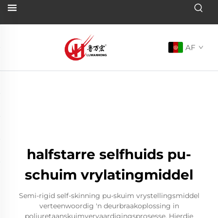
AF
halfstarre selfhuids pu-
schuim vrylatingmiddel
Semi-rigid self-skinning pu-skuim vrystellingsmiddel
verteenwoordig 'n deurbraakoplossing in
poliuretaanskuimvervaardigingsprosesse. Hierdie