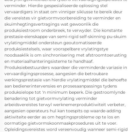
verminder. Hierdie gespesialiseerde oplossing stel
vervaardigers in staat om vinniger siklusse te bereik deur
die vereistes vir gietvormvoorbereiding te verminder en
skuimhegtingsvertragings wat gewoonlik die
produksiestroom onderbreek, te verwyder. Die konstante
prestasie-eienskappe van semi-rigid self-skinning pu-skuim
vrylatingmiddel ondersteun geoutomatiseerde
produksiestelsels, waar voorspelbare vrylatingstye
noodsaaklik is om sinchronisering met afstroomtoerusting
en materiaalhanteringsisteme te handhaaf.
Produksiebestuurders waardeer die verminderde variasie in
vervaardigingsprosesse, aangesien die betroubare
werkingsprestasie van hierdie vrylatingmiddel die behoefte
aan bedienerintervensies en prosesaanpassings tydens
produksielope tot 'n minimum beperk. Die gestroomlynde
benadering tot gietvormvrylating verminder
arbeidsvereistes terwyl werknemerproduktiwiteit verbeter,
aangesien operateurs hul kan toespits op waarde-adding
aktiwiteite eerder as om hegtingsprobleme op te los en
oormatige gietvormskoonmaakprosedures uit te voer.
Opleidingsvereistes word vereenvoudig wanneer semi-rigid