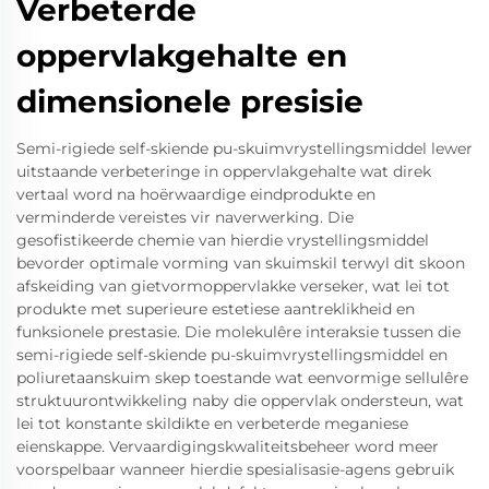
Verbeterde
oppervlakgehalte en
dimensionele presisie
Semi-rigiede self-skiende pu-skuimvrystellingsmiddel lewer
uitstaande verbeteringe in oppervlakgehalte wat direk
vertaal word na hoërwaardige eindprodukte en
verminderde vereistes vir naverwerking. Die
gesofistikeerde chemie van hierdie vrystellingsmiddel
bevorder optimale vorming van skuimskil terwyl dit skoon
afskeiding van gietvormoppervlakke verseker, wat lei tot
produkte met superieure estetiese aantreklikheid en
funksionele prestasie. Die molekulêre interaksie tussen die
semi-rigiede self-skiende pu-skuimvrystellingsmiddel en
poliuretaanskuim skep toestande wat eenvormige sellulêre
struktuurontwikkeling naby die oppervlak ondersteun, wat
lei tot konstante skildikte en verbeterde meganiese
eienskappe. Vervaardigingskwaliteitsbeheer word meer
voorspelbaar wanneer hierdie spesialisasie-agens gebruik