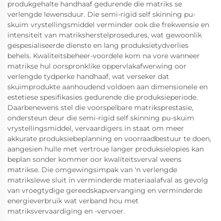
produkgehalte handhaaf gedurende die matriks se
verlengde lewensduur. Die semi-rigid self skinning pu-
skuim vrystellingsmiddel verminder ook die frekwensie en
intensiteit van matriksherstelprosedures, wat gewoonlik
gespesialiseerde dienste en lang produksietydverlies
behels. Kwaliteitsbeheer-voordele kom na vore wanneer
matrikse hul oorspronklike oppervlakafwerwing oor
verlengde tydperke handhaaf, wat verseker dat
skuimprodukte aanhoudend voldoen aan dimensionele en
estetiese spesifikasies gedurende die produksieperiode.
Daarbenewens stel die voorspelbare matriksprestasie,
ondersteun deur die semi-rigid self skinning pu-skuim
vrystellingsmiddel, vervaardigers in staat om meer
akkurate produksiebeplanning en voorraadbestuur te doen,
aangesien hulle met vertroue langer produksielopies kan
beplan sonder kommer oor kwaliteitsverval weens
matrikse. Die omgewingsimpak van 'n verlengde
matrikslewe sluit in verminderde materiaalafval as gevolg
van vroegtydige gereedskapvervanging en verminderde
energieverbruik wat verband hou met
matriksvervaardiging en -vervoer.