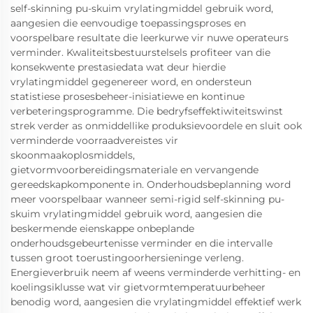
self-skinning pu-skuim vrylatingmiddel gebruik word,
aangesien die eenvoudige toepassingsproses en
voorspelbare resultate die leerkurwe vir nuwe operateurs
verminder. Kwaliteitsbestuurstelsels profiteer van die
konsekwente prestasiedata wat deur hierdie
vrylatingmiddel gegenereer word, en ondersteun
statistiese prosesbeheer-inisiatiewe en kontinue
verbeteringsprogramme. Die bedryfseffektiwiteitswinst
strek verder as onmiddellike produksievoordele en sluit ook
verminderde voorraadvereistes vir
skoonmaakoplosmiddels,
gietvormvoorbereidingsmateriale en vervangende
gereedskapkomponente in. Onderhoudsbeplanning word
meer voorspelbaar wanneer semi-rigid self-skinning pu-
skuim vrylatingmiddel gebruik word, aangesien die
beskermende eienskappe onbeplande
onderhoudsgebeurtenisse verminder en die intervalle
tussen groot toerustingoorhersieninge verleng.
Energieverbruik neem af weens verminderde verhitting- en
koelingsiklusse wat vir gietvormtemperatuurbeheer
benodig word, aangesien die vrylatingmiddel effektief werk