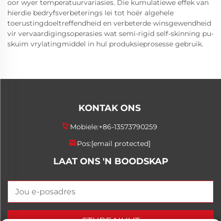
oor wyer temperatuurvariasies. Die kumulatiewe effek van
hierdie bedryfsverbeterings lei tot hoër algehele
toerustingdoeltreffendheid en verbeterde winsgewendheid
vir vervaardigingsoperasies wat semi-rigid self-skinning pu-
skuim vrylatingmiddel in hul produksieprosesse gebruik.
KONTAK ONS
Mobiele:
+86-13573790259
Pos:
[email protected]
LAAT ONS 'N BOODSKAP