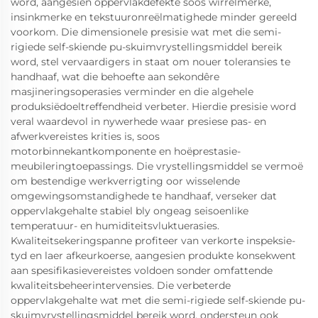
word, aangesien oppervlakdefekte soos wirrelmerke,
insinkmerke en tekstuuronreëlmatighede minder gereeld
voorkom. Die dimensionele presisie wat met die semi-
rigiede self-skiende pu-skuimvrystellingsmiddel bereik
word, stel vervaardigers in staat om nouer toleransies te
handhaaf, wat die behoefte aan sekondêre
masjineringsoperasies verminder en die algehele
produksiëdoeltreffendheid verbeter. Hierdie presisie word
veral waardevol in nywerhede waar presiese pas- en
afwerkvereistes krities is, soos
motorbinnekantkomponente en hoëprestasie-
meubileringtoepassings. Die vrystellingsmiddel se vermoë
om bestendige werkverrigting oor wisselende
omgewingsomstandighede te handhaaf, verseker dat
oppervlakgehalte stabiel bly ongeag seisoenlike
temperatuur- en humiditeitsvluktuerasies.
Kwaliteitsekeringspanne profiteer van verkorte inspeksie-
tyd en laer afkeurkoerse, aangesien produkte konsekwent
aan spesifikasievereistes voldoen sonder omfattende
kwaliteitsbeheerintervensies. Die verbeterde
oppervlakgehalte wat met die semi-rigiede self-skiende pu-
skuimvrystellingsmiddel bereik word, ondersteun ook