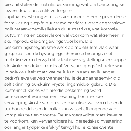
bied uitstekende matriksbeskerming wat die toerusting se
lewensduur aansienlik verleng en
kapitaalinvesteringvereistes verminder. Hierdie gevorderde
formulering skep 'n duursame barrière tussen aggressiewe
poliuretaan-chemikalieë en duur matrikse, wat korrosie,
putvorming en oppervlakverval voorkom wat algemeen in
skuimproduksie-omgewings voorkom. Die
beskermingsmeganisme werk op molekulêre vlak, waar
gespesialiseerde byvoegings chemiese bindings met
matrikse vorm terwyl dit selektiewe vrystellingseienskappe
vir skuimprodukte handhaaf. Vervaardigingsfasiliteite wat
in hoë-kwaliteit matrikse belê, kan 'n aansienlik langer
bedryfslewe verwag wanneer hulle deurgaans semi-rigid
self skinning pu-skuim vrystellingsmiddel gebruik. Die
koste-implikasies van hierdie beskerming word
betekenisvol wanneer een rekening hou met die
vervangingskoste van presisie-matrikse, wat van duisende
tot honderdduisende dollar kan wissel afhangende van
kompleksiteit en grootte. Deur vroegtydige matriksverval
te voorkom, kan vervaardigers hul gereedskapinvestering
oor langer tydperke afskryf terwyl hulle konsekwente