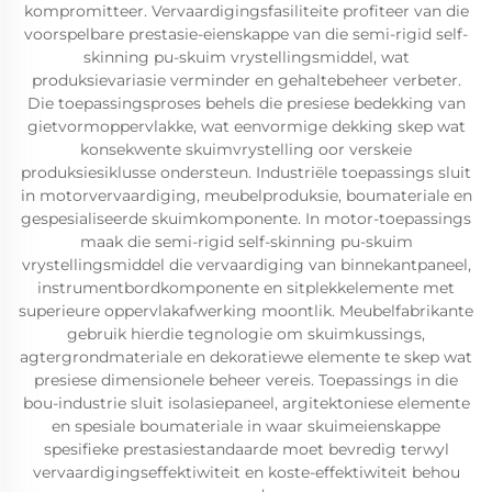
kompromitteer. Vervaardigingsfasiliteite profiteer van die
voorspelbare prestasie-eienskappe van die semi-rigid self-
skinning pu-skuim vrystellingsmiddel, wat
produksievariasie verminder en gehaltebeheer verbeter.
Die toepassingsproses behels die presiese bedekking van
gietvormoppervlakke, wat eenvormige dekking skep wat
konsekwente skuimvrystelling oor verskeie
produksiesiklusse ondersteun. Industriële toepassings sluit
in motorvervaardiging, meubelproduksie, boumateriale en
gespesialiseerde skuimkomponente. In motor-toepassings
maak die semi-rigid self-skinning pu-skuim
vrystellingsmiddel die vervaardiging van binnekantpaneel,
instrumentbordkomponente en sitplekkelemente met
superieure oppervlakafwerking moontlik. Meubelfabrikante
gebruik hierdie tegnologie om skuimkussings,
agtergrondmateriale en dekoratiewe elemente te skep wat
presiese dimensionele beheer vereis. Toepassings in die
bou-industrie sluit isolasiepaneel, argitektoniese elemente
en spesiale boumateriale in waar skuimeienskappe
spesifieke prestasiestandaarde moet bevredig terwyl
vervaardigingseffektiwiteit en koste-effektiwiteit behou