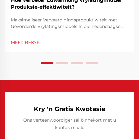
Hoe Verbeter Luwanhong Vrylatingmiddel
Produksie-effektiwiteit?
Maksimaliseer Vervaardigingsproduktiwiteit met
Gevorderde Vrylatingsmiddels In die hedendaagse
mededingende vervaardigingsomgewing staan
produksie-effektiwiteit as 'n hoeksteen van sukses.
MEER BEKYK
Die toepassing van hoë-kwaliteit vrylatingsmiddel
het ontstaan as 'n spelveranderende ...
Kry 'n Gratis Kwotasie
Ons verteenwoordiger sal binnekort met u
kontak maak.