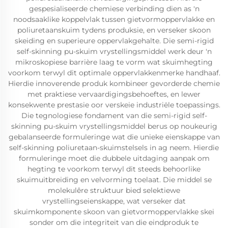
gespesialiseerde chemiese verbinding dien as 'n
noodsaaklike koppelvlak tussen gietvormoppervlakke en
poliuretaanskuim tydens produksie, en verseker skoon
skeiding en superieure oppervlakgehalte. Die semi-rigid
self-skinning pu-skuim vrystellingsmiddel werk deur 'n
mikroskopiese barrière laag te vorm wat skuimhegting
voorkom terwyl dit optimale oppervlakkenmerke handhaaf.
Hierdie innoverende produk kombineer gevorderde chemie
met praktiese vervaardigingsbehoeftes, en lewer
konsekwente prestasie oor verskeie industriële toepassings.
Die tegnologiese fondament van die semi-rigid self-
skinning pu-skuim vrystellingsmiddel berus op noukeurig
gebalanseerde formuleringe wat die unieke eienskappe van
self-skinning poliuretaan-skuimstelsels in ag neem. Hierdie
formuleringe moet die dubbele uitdaging aanpak om
hegting te voorkom terwyl dit steeds behoorlike
skuimuitbreiding en velvorming toelaat. Die middel se
molekulêre struktuur bied selektiewe
vrystellingseienskappe, wat verseker dat
skuimkomponente skoon van gietvormoppervlakke skei
sonder om die integriteit van die eindproduk te