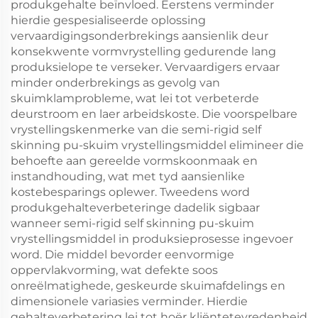
produkgehalte beïnvloed. Eerstens verminder
hierdie gespesialiseerde oplossing
vervaardigingsonderbrekings aansienlik deur
konsekwente vormvrystelling gedurende lang
produksielope te verseker. Vervaardigers ervaar
minder onderbrekings as gevolg van
skuimklamprobleme, wat lei tot verbeterde
deurstroom en laer arbeidskoste. Die voorspelbare
vrystellingskenmerke van die semi-rigid self
skinning pu-skuim vrystellingsmiddel elimineer die
behoefte aan gereelde vormskoonmaak en
instandhouding, wat met tyd aansienlike
kostebesparings oplewer. Tweedens word
produkgehalteverbeteringe dadelik sigbaar
wanneer semi-rigid self skinning pu-skuim
vrystellingsmiddel in produksieprosesse ingevoer
word. Die middel bevorder eenvormige
oppervlakvorming, wat defekte soos
onreëlmatighede, geskeurde skuimafdelings en
dimensionele variasies verminder. Hierdie
gehalteverbetering lei tot hoër kliëntetevredenheid