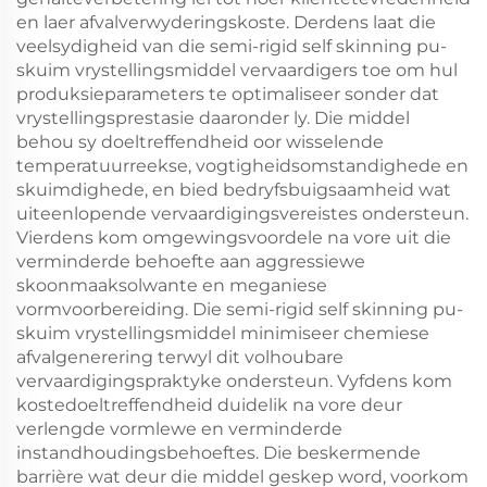
en laer afvalverwyderingskoste. Derdens laat die
veelsydigheid van die semi-rigid self skinning pu-
skuim vrystellingsmiddel vervaardigers toe om hul
produksieparameters te optimaliseer sonder dat
vrystellingsprestasie daaronder ly. Die middel
behou sy doeltreffendheid oor wisselende
temperatuurreekse, vogtigheidsomstandighede en
skuimdighede, en bied bedryfsbuigsaamheid wat
uiteenlopende vervaardigingsvereistes ondersteun.
Vierdens kom omgewingsvoordele na vore uit die
verminderde behoefte aan aggressiewe
skoonmaaksolwante en meganiese
vormvoorbereiding. Die semi-rigid self skinning pu-
skuim vrystellingsmiddel minimiseer chemiese
afvalgenerering terwyl dit volhoubare
vervaardigingspraktyke ondersteun. Vyfdens kom
kostedoeltreffendheid duidelik na vore deur
verlengde vormlewe en verminderde
instandhoudingsbehoeftes. Die beskermende
barrière wat deur die middel geskep word, voorkom