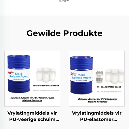
word.
Gewilde Produkte
Vrylatingmiddels vir
Vrylatingmiddels vir
PU-veerige schuim
PU-elastomer
gevorme produkte
gevormde produkte