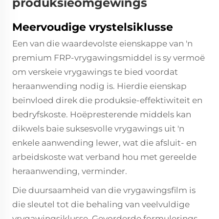
produksieomgewings
Meervoudige vrystelsiklusse
Een van die waardevolste eienskappe van 'n
premium FRP-vrygawingsmiddel is sy vermoë
om verskeie vrygawings te bied voordat
heraanwending nodig is. Hierdie eienskap
beïnvloed direk die produksie-effektiwiteit en
bedryfskoste. Hoëpresterende middels kan
dikwels baie suksesvolle vrygawings uit 'n
enkele aanwending lewer, wat die afsluit- en
arbeidskoste wat verband hou met gereelde
heraanwending, verminder.
Die duursaamheid van die vrygawingsfilm is
die sleutel tot die behaling van veelvuldige
vrygawingsiklusse. Gevorderde formulerings