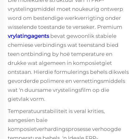
Die molekulêre struktuur van 'n FRP-
vrystelingsmiddel moet noukeurig ontwerp
word om bestendige werkverrigting onder
wisselende toestande te verseker. Premium
vrylatingagents
bevat gewoonlik stabiele
chemiese verbindings wat teenstand bied
teen ontbinding by hoë temperature en
drukke wat algemeen in komposietgiet
ontstaan. Hierdie formulerings behels dikwels
gevorderde polimere en vernettingsmiddels
wat 'n duursame vrystelingsfilm op die
gietvlak vorm.
Temperatuurstabiliteit is veral krities,
aangesien baie
komposietverhardingsprosesse verhoogde
temperature behels. 'n Ideale FRP-