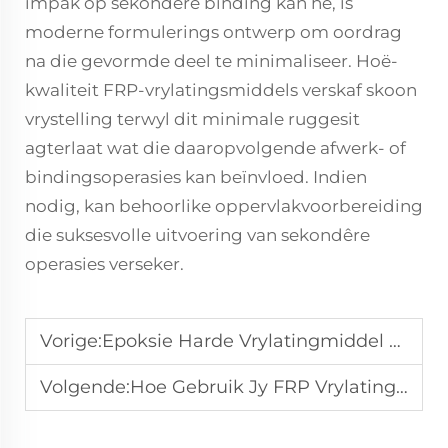
impak op sekondêre binding kan hê, is
moderne formulerings ontwerp om oordrag
na die gevormde deel te minimaliseer. Hoë-
kwaliteit FRP-vrylatingsmiddels verskaf skoon
vrystelling terwyl dit minimale ruggesit
agterlaat wat die daaropvolgende afwerk- of
bindingsoperasies kan beïnvloed. Indien
nodig, kan behoorlike oppervlakvoorbereiding
die suksesvolle uitvoering van sekondêre
operasies verseker.
Vorige:
Epoksie Harde Vrylatingmiddel Toepassings in Gietwerk en Komposiete
Volgende:
Hoe Gebruik Jy FRP Vrylatingsmiddels vir Skoonder Gietvorm Skeiding?