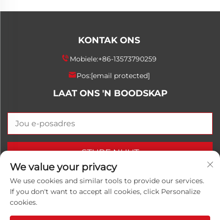
KONTAK ONS
Mobiele:
+86-13573790259
Pos:
[email protected]
LAAT ONS 'N BOODSKAP
STURF NUUT
We value your privacy
We use cookies and similar tools to provide our services.
If you don't want to accept all cookies, click Personalize
Kopiereg © 2025 China Shandong Luwanhong
cookies.
Chemical Co., Ltd. Alle regte voorbehou.