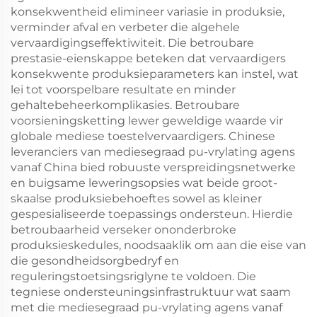
konsekwentheid elimineer variasie in produksie,
verminder afval en verbeter die algehele
vervaardigingseffektiwiteit. Die betroubare
prestasie-eienskappe beteken dat vervaardigers
konsekwente produksieparameters kan instel, wat
lei tot voorspelbare resultate en minder
gehaltebeheerkomplikasies. Betroubare
voorsieningsketting lewer geweldige waarde vir
globale mediese toestelvervaardigers. Chinese
leveranciers van mediesegraad pu-vrylating agens
vanaf China bied robuuste verspreidingsnetwerke
en buigsame leweringsopsies wat beide groot-
skaalse produksiebehoeftes sowel as kleiner
gespesialiseerde toepassings ondersteun. Hierdie
betroubaarheid verseker ononderbroke
produksieskedules, noodsaaklik om aan die eise van
die gesondheidsorgbedryf en
reguleringstoetsingsriglyne te voldoen. Die
tegniese ondersteuningsinfrastruktuur wat saam
met die mediesegraad pu-vrylating agens vanaf