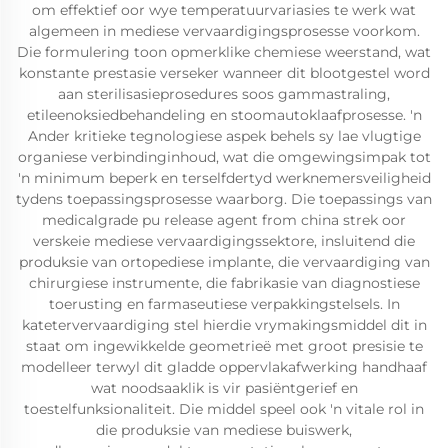
om effektief oor wye temperatuurvariasies te werk wat
algemeen in mediese vervaardigingsprosesse voorkom.
Die formulering toon opmerklike chemiese weerstand, wat
konstante prestasie verseker wanneer dit blootgestel word
aan sterilisasieprosedures soos gammastraling,
etileenoksiedbehandeling en stoomautoklaafprosesse. 'n
Ander kritieke tegnologiese aspek behels sy lae vlugtige
organiese verbindinginhoud, wat die omgewingsimpak tot
'n minimum beperk en terselfdertyd werknemersveiligheid
tydens toepassingsprosesse waarborg. Die toepassings van
medicalgrade pu release agent from china strek oor
verskeie mediese vervaardigingssektore, insluitend die
produksie van ortopediese implante, die vervaardiging van
chirurgiese instrumente, die fabrikasie van diagnostiese
toerusting en farmaseutiese verpakkingstelsels. In
katetervervaardiging stel hierdie vrymakingsmiddel dit in
staat om ingewikkelde geometrieë met groot presisie te
modelleer terwyl dit gladde oppervlakafwerking handhaaf
wat noodsaaklik is vir pasiëntgerief en
toestelfunksionaliteit. Die middel speel ook 'n vitale rol in
die produksie van mediese buiswerk,