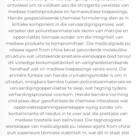
ontwikkel om te voldoen aan die stringente vereistes van
mediese toestelproduksie en farmaseutiese toepassings.
Hierdie gespesialiseerde chemiese formulering dien as 'n
kritieke komponent in die vervaardigingsproses, wat
verseker dat poliuretaanmateriale skoon van matrijse en
oppervlaktes losmaak sonder om die integriteit van
mediese produkte te kompromitteer. Die medicalgrade pu
release agent from china bevat gevorderde molekulêre
strukture wat uitstekende prestasie-eienskappe bied terwyl
dit volledige biokompatibiliteit en veiligheidsstandaarde
handhaaf wat vir mediese toepassings vereis word. Die
primêre funksie van hierdie vrymakingsmiddel is om 'n
ultradun, onsigbare barrière tussen poliuretaanmateriale en
vervaardigingoppervlaktes te skep, wat hegting tydens
verhardingsprosesse voorkom. Hierdie barrière-vorming
vind plaas deur gesofistikeerde chemiese interaksies wat
oppervlaktespanningseienskappe wysig sonder om
kontaminante of residus in te voer wat die prestasie van
mediese toestelle kan beïnvloed. Die tegnologiese
eienskappe van medicalgrade pu release agent from china
sluit superieure termiese stabiliteit in, wat dit in staat stel