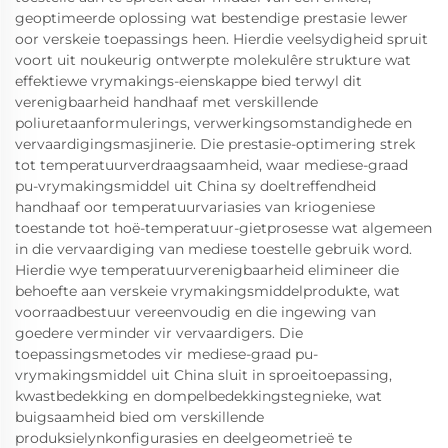
geoptimeerde oplossing wat bestendige prestasie lewer
oor verskeie toepassings heen. Hierdie veelsydigheid spruit
voort uit noukeurig ontwerpte molekulêre strukture wat
effektiewe vrymakings-eienskappe bied terwyl dit
verenigbaarheid handhaaf met verskillende
poliuretaanformulerings, verwerkingsomstandighede en
vervaardigingsmasjinerie. Die prestasie-optimering strek
tot temperatuurverdraagsaamheid, waar mediese-graad
pu-vrymakingsmiddel uit China sy doeltreffendheid
handhaaf oor temperatuurvariasies van kriogeniese
toestande tot hoë-temperatuur-gietprosesse wat algemeen
in die vervaardiging van mediese toestelle gebruik word.
Hierdie wye temperatuurverenigbaarheid elimineer die
behoefte aan verskeie vrymakingsmiddelprodukte, wat
voorraadbestuur vereenvoudig en die ingewing van
goedere verminder vir vervaardigers. Die
toepassingsmetodes vir mediese-graad pu-
vrymakingsmiddel uit China sluit in sproeitoepassing,
kwastbedekking en dompelbedekkingstegnieke, wat
buigsaamheid bied om verskillende
produksielynkonfigurasies en deelgeometrieë te