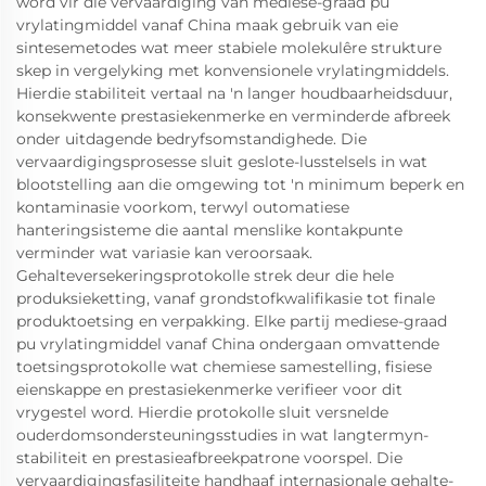
word vir die vervaardiging van mediese-graad pu
vrylatingmiddel vanaf China maak gebruik van eie
sintesemetodes wat meer stabiele molekulêre strukture
skep in vergelyking met konvensionele vrylatingmiddels.
Hierdie stabiliteit vertaal na 'n langer houdbaarheidsduur,
konsekwente prestasiekenmerke en verminderde afbreek
onder uitdagende bedryfsomstandighede. Die
vervaardigingsprosesse sluit geslote-lusstelsels in wat
blootstelling aan die omgewing tot 'n minimum beperk en
kontaminasie voorkom, terwyl outomatiese
hanteringsisteme die aantal menslike kontakpunte
verminder wat variasie kan veroorsaak.
Gehalteversekeringsprotokolle strek deur die hele
produksieketting, vanaf grondstofkwalifikasie tot finale
produktoetsing en verpakking. Elke partij mediese-graad
pu vrylatingmiddel vanaf China ondergaan omvattende
toetsingsprotokolle wat chemiese samestelling, fisiese
eienskappe en prestasiekenmerke verifieer voor dit
vrygestel word. Hierdie protokolle sluit versnelde
ouderdomsondersteuningsstudies in wat langtermyn-
stabiliteit en prestasieafbreekpatrone voorspel. Die
vervaardigingsfasiliteite handhaaf internasionale gehalte-