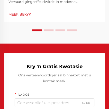
Vervaardigingseffektiwiteit In moderne
vervaardigingsbedrywe waar spoed, konsekwentheid
en gehalte van uiterste belang is, beïnvloed die keuse
MEER BEKYK
van materiale en verwerkingshulpstowwe die
algehele resultate aansienlik. Daaronder speel
Chinees...
Kry 'n Gratis Kwotasie
Ons verteenwoordiger sal binnekort met u
kontak maak.
E-pos
0/100