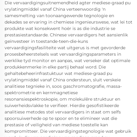
Die vervaardigingsuitnemendheid agter mediese-graad pu
vrylatingmiddel vanaf China verteenwoordig 'n
samesmelting van toonaangewende tegnologie en
dekades se ervaring in chemiese ingenieurswese, wat lei tot
produkte wat konsekwent hoër is as die industrie se
prestasiestandaarde. Chinese vervaardigers het aansienlik
geïnvesteer in toestande-teen-die-kuns
vervaardigingsfasiliteite wat uitgerus is met gevorderde
prosesbeheerstelsels wat vervaardigingsparameters in
werklike tyd monitor en aanpas, wat verseker dat optimale
produkkenmerke in elke partij behaal word. Die
gehaltebeheerinfrastuktuur wat mediese-graad pu
vrylatingmiddel vanaf China ondersteun, sluit verskeie
analitiese tegnieke in, soos gaschromatografie, massa-
spektrometrie en kernmagnetiese
resonansiespektroskopie, om molekulêre struktuur en
suiwerheidsvlakke te verifieer. Hierdie gesofistikeerde
analitiese metodes stel vervaardigers in staat om selfs
spoorsuiwerhede op te spoor en te elimineer wat die
prestasie of veiligheid van mediese toestelle kan
kompromitteer. Die vervaardigingstegnologie wat gebruik