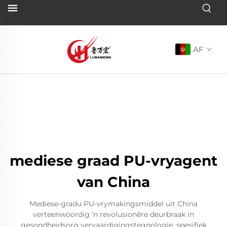
AF
mediese graad PU-vryagent
van China
Mediese-gradu PU-vrymakingsmiddel uit China
verteenwoordig 'n revolusionêre deurbraak in
gesondheidsorg vervaardigingstegnologie, spesifiek