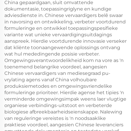
China gepaardgaan, sluit omvattende
dokumentasie, toepassingriglyne en kundige
adviesdienste in. Chinese vervaardigers belê swaar
in navorsing en ontwikkeling, verbeter voortdurend
formuleringe en ontwikkel toepassingspesifieke
variante wat unieke vervaardigingsuitdagings
aanspreek. Hierdie voortdurende innovasie verseker
dat kliënte toonaangewende oplossings ontvang
wat hul mededingende posisie verbeter.
Omgewingsverantwoordelikheid kom na vore as 'n
toenemend belangrike voordeel, aangesien
Chinese vervaardigers van mediesegraad pu-
vrylating agens vanaf China volhoubare
produksiemetodes en omgewingsvriendelike
formuleringe prioriteer. Hierdie agense het tipies 'n
verminderde omgewingsimpak weens laer vlugtige
organiese verbindings-uitstoot en verbeterde
biologiese afbreekbaarheidseienskappe. Nalewing
van reguleringe vereistes is 'n noodsaaklike
praktiese voordeel, aangesien Chinese leveranciers