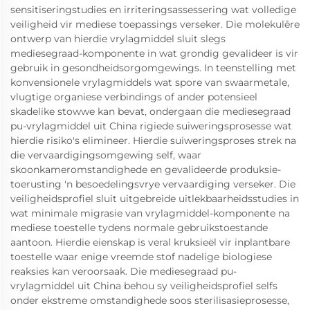
sensitiseringstudies en irriteringsassessering wat volledige
veiligheid vir mediese toepassings verseker. Die molekulêre
ontwerp van hierdie vrylagmiddel sluit slegs
mediesegraad-komponente in wat grondig gevalideer is vir
gebruik in gesondheidsorgomgewings. In teenstelling met
konvensionele vrylagmiddels wat spore van swaarmetale,
vlugtige organiese verbindings of ander potensieel
skadelike stowwe kan bevat, ondergaan die mediesegraad
pu-vrylagmiddel uit China rigiede suiweringsprosesse wat
hierdie risiko's elimineer. Hierdie suiweringsproses strek na
die vervaardigingsomgewing self, waar
skoonkameromstandighede en gevalideerde produksie-
toerusting 'n besoedelingsvrye vervaardiging verseker. Die
veiligheidsprofiel sluit uitgebreide uitlekbaarheidsstudies in
wat minimale migrasie van vrylagmiddel-komponente na
mediese toestelle tydens normale gebruikstoestande
aantoon. Hierdie eienskap is veral kruksieël vir inplantbare
toestelle waar enige vreemde stof nadelige biologiese
reaksies kan veroorsaak. Die mediesegraad pu-
vrylagmiddel uit China behou sy veiligheidsprofiel selfs
onder ekstreme omstandighede soos sterilisasieprosesse,