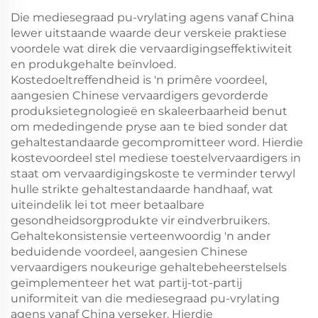
Die mediesegraad pu-vrylating agens vanaf China
lewer uitstaande waarde deur verskeie praktiese
voordele wat direk die vervaardigingseffektiwiteit
en produkgehalte beïnvloed.
Kostedoeltreffendheid is 'n primêre voordeel,
aangesien Chinese vervaardigers gevorderde
produksietegnologieë en skaleerbaarheid benut
om mededingende pryse aan te bied sonder dat
gehaltestandaarde gecompromitteer word. Hierdie
kostevoordeel stel mediese toestelvervaardigers in
staat om vervaardigingskoste te verminder terwyl
hulle strikte gehaltestandaarde handhaaf, wat
uiteindelik lei tot meer betaalbare
gesondheidsorgprodukte vir eindverbruikers.
Gehaltekonsistensie verteenwoordig 'n ander
beduidende voordeel, aangesien Chinese
vervaardigers noukeurige gehaltebeheerstelsels
geïmplementeer het wat partij-tot-partij
uniformiteit van die mediesegraad pu-vrylating
agens vanaf China verseker. Hierdie