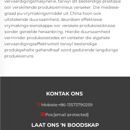
vervaardigingsmasjinerie, terwyl dit bestendige prestasie
oor verskillende produksiemilieus verseker. Die mediese-
graad pu-vrymakingsmiddel uit China toon ook
uitstekende duursaamheid, deurdoen effektiewe
vrymakings-eienskappe oor verskeie produksiesiklusse
sonder gereelde heraanbring. Hierdie duursaamheid
verminder produksiestedes en verbeter die algehele
vervaardigingseffektiwiteit terwyl bestendige
produkgehalte gehandhaaf word gedurende langdurige
produksieruns.
KONTAK ONS
Mobiele:
+86-13573790259
Pos:
[email protected]
LAAT ONS 'N BOODSKAP