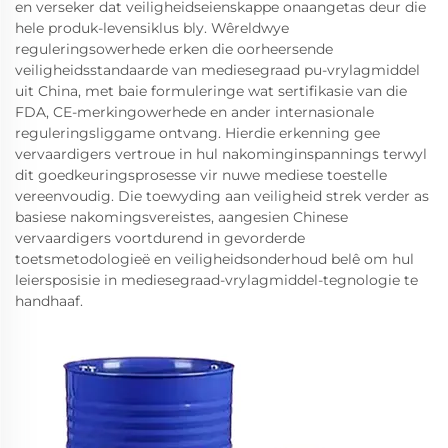
en verseker dat veiligheidseienskappe onaangetas deur die
hele produk-levensiklus bly. Wêreldwye
reguleringsowerhede erken die oorheersende
veiligheidsstandaarde van mediesegraad pu-vrylagmiddel
uit China, met baie formuleringe wat sertifikasie van die
FDA, CE-merkingowerhede en ander internasionale
reguleringsliggame ontvang. Hierdie erkenning gee
vervaardigers vertroue in hul nakominginspannings terwyl
dit goedkeuringsprosesse vir nuwe mediese toestelle
vereenvoudig. Die toewyding aan veiligheid strek verder as
basiese nakomingsvereistes, aangesien Chinese
vervaardigers voortdurend in gevorderde
toetsmetodologieë en veiligheidsonderhoud belê om hul
leiersposisie in mediesegraad-vrylagmiddel-tegnologie te
handhaaf.