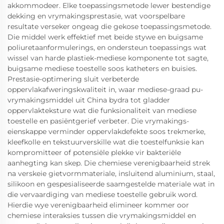
akkommodeer. Elke toepassingsmetode lewer bestendige
dekking en vrymakingsprestasie, wat voorspelbare
resultate verseker ongeag die gekose toepassingsmetode.
Die middel werk effektief met beide stywe en buigsame
poliuretaanformulerings, en ondersteun toepassings wat
wissel van harde plastiek-mediese komponente tot sagte,
buigsame mediese toestelle soos katheters en buisies.
Prestasie-optimering sluit verbeterde
oppervlakafweringskwaliteit in, waar mediese-graad pu-
vrymakingsmiddel uit China bydra tot gladder
oppervlakteksture wat die funksionaliteit van mediese
toestelle en pasiëntgerief verbeter. Die vrymakings-
eienskappe verminder oppervlakdefekte soos trekmerke,
kleefkolle en tekstuurverskille wat die toestelfunksie kan
kompromitteer of potensiële plekke vir bakteriële
aanhegting kan skep. Die chemiese verenigbaarheid strek
na verskeie gietvormmateriale, insluitend aluminium, staal,
silikoon en gespesialiseerde saamgestelde materiale wat in
die vervaardiging van mediese toestelle gebruik word.
Hierdie wye verenigbaarheid elimineer kommer oor
chemiese interaksies tussen die vrymakingsmiddel en