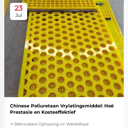
23
Jul
Chinese Poliuretaan Vrylatingsmiddel: Hoë
Prestasie en Kosteeffektief
'n Betroubare Oplossing vir Wereldwye