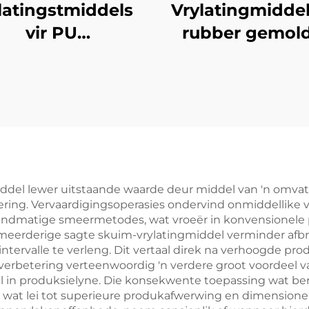
latingstmiddels
Vrylatingmiddel
vir PU
rubber gemol
lweerstandige
produkte
im Geformeerde
Produkte
iddel lewer uitstaande waarde deur middel van 'n omva
ering. Vervaardigingsoperasies ondervind onmiddellike
dmatige smeermetodes, wat vroeër in konvensionele pro
meerderige sagte skuim-vrylatingmiddel verminder afbr
rvalle te verleng. Dit vertaal direk na verhoogde produ
tsverbetering verteenwoordig 'n verdere groot voordeel 
 in produksielyne. Die konsekwente toepassing wat ber
wat lei tot superieure produkafwerwing en dimensionel