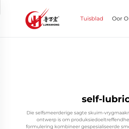
Tuisblad
Oor O
self-lubr
Die selfsmeerderige sagte skuim-vrygmaakmi
ontwerp is om produksiedoeltreffendhei
formulering kombineer gespesialiseerde s