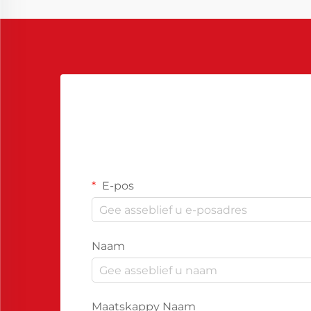
optimeer, kan siklusse aansienlik
verkort word, min...
E-pos
Naam
Maatskappy Naam