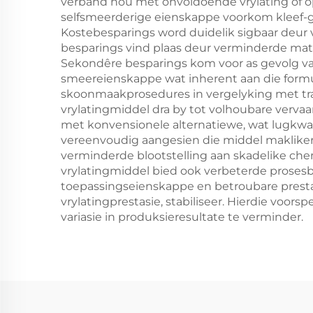
verband hou met onvoldoende vrylating of op
selfsmeerderige eienskappe voorkom kleef-g
Kostebesparings word duidelik sigbaar deur 
besparings vind plaas deur verminderde mat
Sekondêre besparings kom voor as gevolg va
smeereienskappe wat inherent aan die formul
skoonmaakprosedures in vergelyking met tra
vrylatingmiddel dra by tot volhoubare verva
met konvensionele alternatiewe, wat lugkwa
vereenvoudig aangesien die middel makliker
verminderde blootstelling aan skadelike ch
vrylatingmiddel bied ook verbeterde proses
toepassingseienskappe en betroubare presta
vrylatingprestasie, stabiliseer. Hierdie voo
variasie in produksieresultate te verminder.