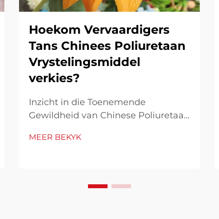
Hoekom Vervaardigers
Tans Chinees Poliuretaan
Vrystelingsmiddel
verkies?
Inzicht in die Toenemende
Gewildheid van Chinese Poliuretaan
Vrylating Agente Chinese
MEER BEKYK
poliuretaan vrylating agente het
toenemend gewild geraak onder
vervaardigers regoor die wêreld
weens sy unieke kombinasie van
hoë werkverrigting en koste-
effektiwiteit. Soos industrieë...