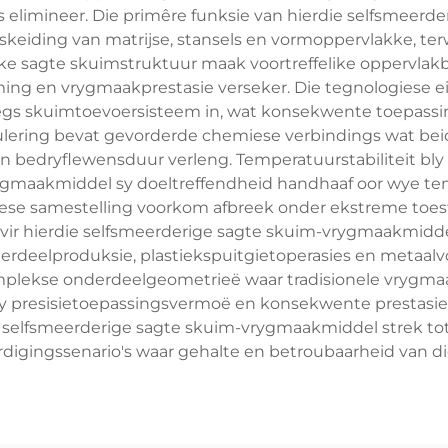
s elimineer. Die primêre funksie van hierdie selfsmeerd
skeiding van matrijse, stansels en vormoppervlakke, ter
eke sagte skuimstruktuur maak voortreffelike oppervla
ing en vrygmaakprestasie verseker. Die tegnologiese e
regs skuimtoevoersisteem in, wat konsekwente toepassi
ulering bevat gevorderde chemiese verbindings wat bei
en bedryflewensduur verleng. Temperatuurstabiliteit bly 
ygmaakmiddel sy doeltreffendheid handhaaf oor wye temp
ese samestelling voorkom afbreek onder ekstreme toes
r hierdie selfsmeerderige sagte skuim-vrygmaakmiddel
erdeelproduksie, plastiekspuitgietoperasies en metaal
omplekse onderdeelgeometrieë waar tradisionele vrygm
y presisietoepassingsvermoë en konsekwente prestasiest
e selfsmeerderige sagte skuim-vrygmaakmiddel strek 
digingssenario's waar gehalte en betroubaarheid van die