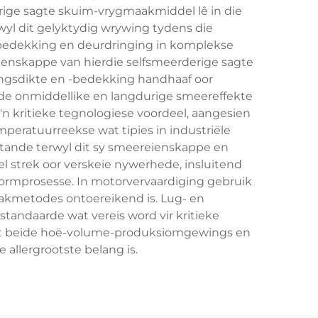
erige sagte skuim-vrygmaakmiddel lê in die
wyl dit gelyktydig wrywing tydens die
kbedekking en deurdringing in komplekse
ienskappe van hierdie selfsmeerderige sagte
ngsdikte en -bedekking handhaaf oor
de onmiddellike en langdurige smeereffekte
'n kritieke tegnologiese voordeel, aangesien
eratuurreekse wat tipies in industriële
tande terwyl dit sy smeereienskappe en
 strek oor verskeie nywerhede, insluitend
vormprosesse. In motorvervaardiging gebruik
aakmetodes ontoereikend is. Lug- en
andaarde wat vereis word vir kritieke
tot beide hoë-volume-produksiomgewings en
 allergrootste belang is.