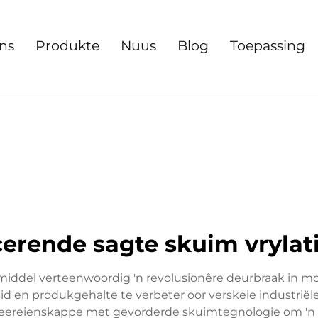
ns
Produkte
Nuus
Blog
Toepassing
icerende sagte skuim vryla
ddel verteenwoordig 'n revolusionêre deurbraak in mo
d en produkgehalte te verbeter oor verskeie industriël
meereienskappe met gevorderde skuimtegnologie om 'n 