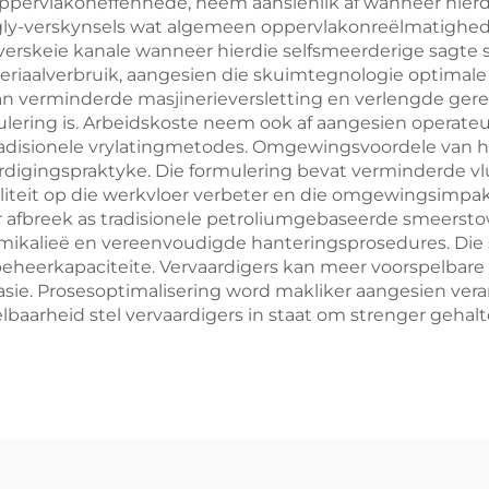
pervlakoneffenhede, neem aansienlik af wanneer hierdi
ly-verskynsels wat algemeen oppervlakonreëlmatighede
verskeie kanale wanneer hierdie selfsmeerderige sagte
eriaalverbruik, aangesien die skuimtegnologie optimale
n verminderde masjinerieversletting en verlengde ger
ering is. Arbeidskoste neem ook af aangesien operateu
disionele vrylatingmetodes. Omgewingsvoordele van hi
ardigingspraktyke. Die formulering bevat verminderde vl
liteit op die werkvloer verbeter en die omgewingsimpa
 afbreek as tradisionele petroliumgebaseerde smeersto
emikalieë en vereenvoudigde hanteringsprosedures. Die
beheerkapaciteite. Vervaardigers kan meer voorspelbar
sie. Prosesoptimalisering word makliker aangesien ver
rspelbaarheid stel vervaardigers in staat om strenger ge