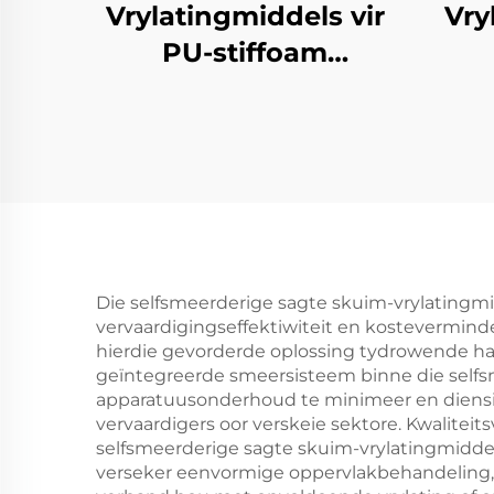
Vrylatingmiddels vir
Vry
PU-stiffoam
gevormde produkte
Ha
Sku
Die selfsmeerderige sagte skuim-vrylatingm
vervaardigingseffektiwiteit en kostevermind
hierdie gevorderde oplossing tydrowende han
geïntegreerde smeersisteem binne die selfs
apparatuusonderhoud te minimeer en diensinte
vervaardigers oor verskeie sektore. Kwalitei
selfsmeerderige sagte skuim-vrylatingmiddel
verseker eenvormige oppervlakbehandeling, 