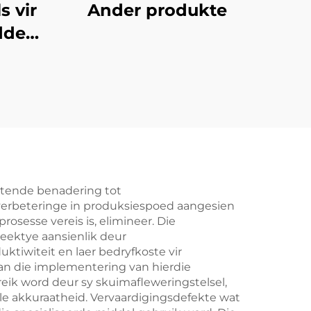
s vir
Ander produkte
dde
ttende benadering tot
 verbeteringe in produksiespoed aangesien
sesse vereis is, elimineer. Die
eektye aansienlik deur
ktiwiteit en laer bedryfkoste vir
van die implementering van hierdie
eik word deur sy skuimafleweringstelsel,
e akkuraatheid. Vervaardigingsdefekte wat