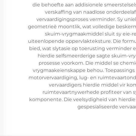
die behoefte aan addisionele smeerstelsel
verskaffing van naadlose onderdeelaf
vervaardigingsproses verminder. Sy uni
geometrieë moontlik, wat volledige beskerm
skuim-vrygmaakmiddel sluit sy eie-
uiteenlopende oppervlakteksture. Die form
bied, wat slytasie op toerusting verminder 
hierdie selfsmeerderige sagte skuim-vr
prosesse voorkom. Die middel se chemi
vrygmaakeienskappe behou. Toepassings vi
motorvervaardiging, lug- en ruimtevaartond
vervaardigers hierdie middel vir k
ruimtevaartnywerhede profiteer van s
komponente. Die veelsydigheid van hierdi
gespesialiseerde vervaar