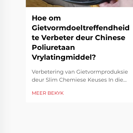
Hoe om
Gietvormdoeltreffendheid
te Verbeter deur Chinese
Poliuretaan
Vrylatingmiddel?
Verbetering van Gietvormproduksie
deur Slim Chemiese Keuses In die
kompeterende
MEER BEKYK
vervaardigingsomgewing is
gietvormdoeltreffendheid nie net 'n
tegniese prioriteit nie, maar ook 'n
finansiële noodsaaklikheid. Deur
gietvorme se werkverrigting te