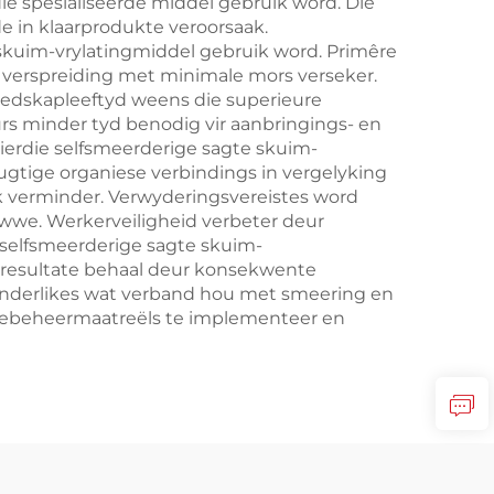
e spesialiseerde middel gebruik word. Die
 in klaarprodukte veroorsaak.
 skuim-vrylatingmiddel gebruik word. Primêre
 verspreiding met minimale mors verseker.
eedskapleeftyd weens die superieure
rs minder tyd benodig vir aanbringings- en
erdie selfsmeerderige sagte skuim-
ugtige organiese verbindings in vergelyking
k verminder. Verwyderingsvereistes word
wwe. Werkerveiligheid verbeter deur
 selfsmeerderige sagte skuim-
e resultate behaal deur konsekwente
anderlikes wat verband hou met smeering en
haltebeheermaatreëls te implementeer en