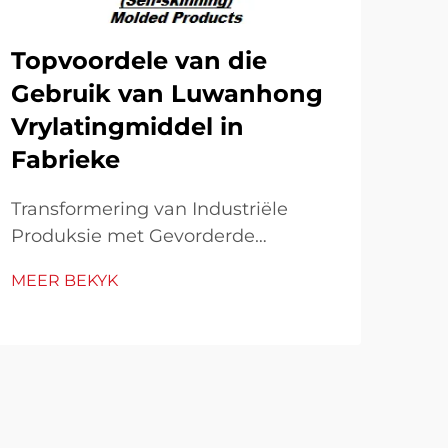
Topvoordele van die
Ho
Gebruik van Luwanhong
Vr
Vrylatingmiddel in
Pr
Fabrieke
Mak
Gie
Transformering van Industriële
Gev
Produksie met Gevorderde
MEE
ver
Vrylatingmiddels Die
MEER BEKYK
voo
vervaardigingsbedryf soek
opl
voortdurend innoverende
pro
oplossings om
pro
produksiadoeltreffendheid en
hie
produkgehalte te verbeter. Onder
vryl
hierdie oplossings, het die
'n ...