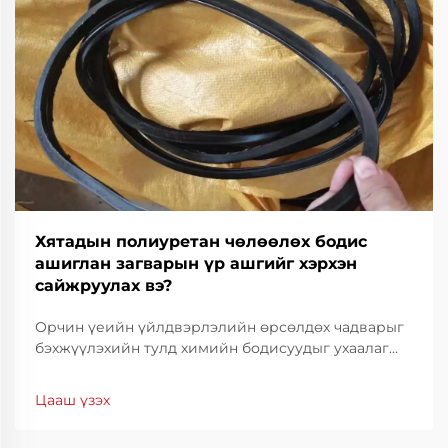
Хятадын полиуретан чөлөөлөх бодис
ашиглан загварын үр ашгийг хэрхэн
сайжруулах вэ?
Орчин үеийн үйлдвэрлэлийн өрсөлдөх чадварыг
бэхжүүлэхийн тулд химийн бодисуудыг ухаалаг
сонгох нь зүйтэй юм. Молдын үр ашиг нь зөвхөн
техникийн талаас бус, санхүүгийн хувьд ч чухал
Цааш үзэх
байдаг. Молдын ажиллагааг оновчлох нь циклийн
хугацааг огцом бууруулах боломжийг олгодог.