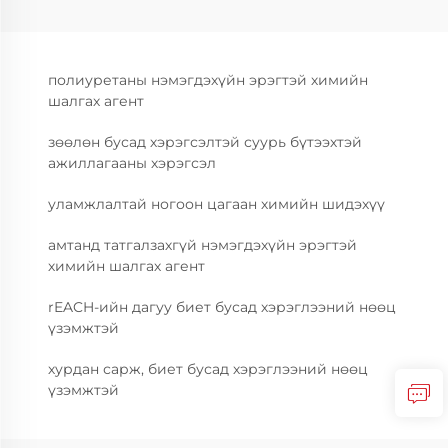
полиуретаны нэмэгдэхүйн эрэгтэй химийн
шалгах агент
зөөлөн бусад хэрэгсэлтэй суурь бүтээхтэй
ажиллагааны хэрэгсэл
уламжлалтай ногоон цагаан химийн шидэхүү
амтанд татгалзахгүй нэмэгдэхүйн эрэгтэй
химийн шалгах агент
rEACH-ийн дагуу биет бусад хэрэглээний нөөц
үзэмжтэй
хурдан сарж, биет бусад хэрэглээний нөөц
үзэмжтэй