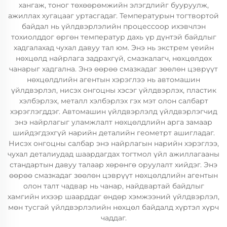
хангаж, тоног төхөөрөмжийн элэгдлийг бууруулж,
ажиллах хугацааг уртасгадаг. Температурын тогтвортой
байдал нь үйлдвэрлэлийн процессоор ихэвчлэн
тохиолддог өргөн температур дахь үр дүнтэй байдлыг
хадгалахад чухал давуу тал юм. Энэ нь экстрем үеийн
нөхцөлд найрлага задрахгүй, смазкалагч, нөхцөлдөх
чанарыг хадгална. Энэ өөрөө смазкадаг зөөлөн цэврүүт
нөхцөлдлийн агентын хэрэглээ нь автомашин
үйлдвэрлэл, нисэх онгоцны хэсэг үйлдвэрлэх, пластик
хэлбэрлэх, металл хэлбэрлэх гэх мэт олон салбарт
хэрэглэгддэг. Автомашин үйлдвэрлэлд үйлдвэрлэгчид
энэ найрлагыг уламжлалт нөхцөлдлийн арга замаар
шийдэгдэхгүй нарийн деталийн геометрт ашигладаг.
Нисэх онгоцны салбар энэ найрлагын нарийн хэрэглээ,
чухал деталиудад шаардагдах тогтмол үйл ажиллагааны
стандартын давуу талаар хөрөнгө оруулалт хийдэг. Энэ
өөрөө смазкадаг зөөлөн цэврүүт нөхцөлдлийн агентын
олон талт чадвар нь чанар, найдвартай байдлыг
хамгийн ихээр шаарддаг өндөр хэмжээний үйлдвэрлэл,
мөн тусгай үйлдвэрлэлийн нөхцөл байдалд хүртэл хүрч
чаддаг.