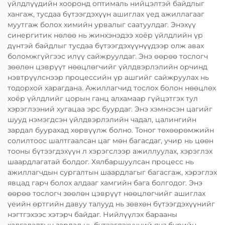
үйлдлүүдийн хооронд оптималь нийцэлтэй байдлыг
хангаж, тусдаа бүтээгдэхүүн ашиглах үед ажиллагааг
муутгаж болох химийн урвалыг саатуулдаг. Энэхүү
синергитик нөлөө нь жинхэнэдээ хоёр үйлдлийн үр
дүнтэй байдлыг тусдаа бүтээгдэхүүнүүдээр олж авах
боломжгүйгээс илүү сайжруулдаг. Энэ өөрөө тослогч
зөөлөн цэврүүт нөөцлөгчийг үйлдвэрлэлийн орчинд
нэвтрүүлснээр процессийн үр ашгийг сайжруулах нь
тодорхой харагдана. Ажиллагчид тослох болон нөөцлөх
хоёр үйлдлийг цорын ганц алхамаар гүйцэтгэх тул
хэрэглээний хугацаа эрс буурдаг. Энэ хэмнэсэн цагийг
шууд нэмэгдсэн үйлдвэрлэлийн чадал, цалингийн
зардал буурахад хөрвүүлж болно. Тоног төхөөрөмжийн
солилтоос шалтгаалсан цаг мөн багасдаг, учир нь цөөн
тооны бүтээгдэхүүн л хэрэгслээр ажиллуулах, хэрэглэх
шаардлагатай болдог. Хялбаршуулсан процесс нь
ажиллагчдын сургалтын шаардлагыг багасгаж, хэрэглэх
явцад гарч болох алдааг хамгийн бага болгодог. Энэ
өөрөө тослогч зөөлөн цэврүүт нөөцлөгчийг ашиглах
үеийн өртгийн давуу талууд нь зөвхөн бүтээгдэхүүнийг
нэгтгэхээс хэтэрч байдаг. Нийлүүлэх барааны