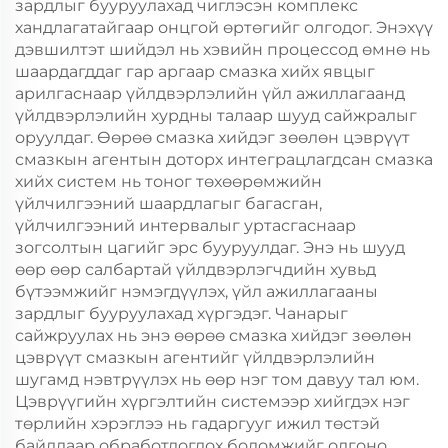
зардлыг бууруулахад чиглэсэн комплекс
хандлагатайгаар онцгой өртөгийг олгодог. Энэхүү
дэвшилтэт шийдэл нь хэвийн процессод өмнө нь
шаардагддаг гар аргаар смазка хийх явцыг
арилгаснаар үйлдвэрлэлийн үйл ажиллагаанд
үйлдвэрлэлийн хурдны талаар шууд сайжралыг
оруулдаг. Өөрөө смазка хийдэг зөөлөн цэврүүт
смазкын агентын доторх интеграцлагдсан смазка
хийх систем нь тоног төхөөрөмжийн
үйлчилгээний шаардлагыг багасган,
үйлчилгээний интервалыг уртасгаснаар
зогсолтын цагийг эрс бууруулдаг. Энэ нь шууд
өөр өөр салбартай үйлдвэрлэгчдийн хувьд
бүтээмжийг нэмэгдүүлэх, үйл ажиллагааны
зардлыг бууруулахад хүргэдэг. Чанарыг
сайжруулах нь энэ өөрөө смазка хийдэг зөөлөн
цэврүүт смазкын агентийг үйлдвэрлэлийн
шугамд нэвтрүүлэх нь өөр нэг том давуу тал юм.
Цэврүүгийн хүргэлтийн системээр хийгдэх нэг
төрлийн хэрэглээ нь гадаргууг ижил төстэй
байдлаар обработлогдох боломжийг олгоно.