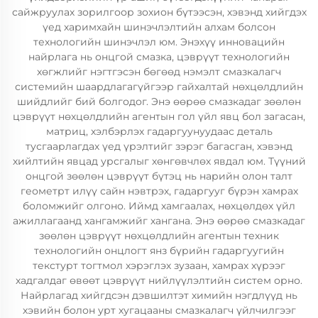
сайжруулах зорилгоор зохион бүтээсэн, хэвэнд хийгдэх
үед харимхайн шинэчлэлтийн алхам болсон
технологийн шинэчлэл юм. Энэхүү инновацийн
найрлага нь онцгой смазка, цэврүүт технологийн
хөгжлийг нэгтгэсэн бөгөөд нэмэлт смазкалагч
системийн шаардлагагүйгээр гайхалтай нөхцөлдлийн
шийдлийг бий болгодог. Энэ өөрөө смазкадаг зөөлөн
цэврүүт нөхцөлдлийн агентын гол үйл явц бол загасан,
матриц, хэлбэрлэх гадаргуунуудаас деталь
тусгаарлагдах үед үрэлтийг зэрэг багасган, хэвэнд
хийлтийн явцад урсгалыг хөнгөвчлөх явдал юм. Түүний
онцгой зөөлөн цэврүүт бүтэц нь нарийн олон талт
геометрт илүү сайн нэвтрэх, гадаргууг бүрэн хамрах
боломжийг олгоно. Иймд хамгаалах, нөхцөлдөх үйл
ажиллагаанд хангамжийг хангана. Энэ өөрөө смазкадаг
зөөлөн цэврүүт нөхцөлдлийн агентын техник
технологийн онцлогт янз бүрийн гадаргуугийн
текстурт тогтмол хэрэглэх зузаан, хамрах хүрээг
хадгалдаг өвөөт цэврүүт нийлүүлэлтийн систем орно.
Найрлагад хийгдсэн дэвшилтэт химийн нэгдлүүд нь
хэвийн болон урт хугацааны смазкалагч үйлчилгээг