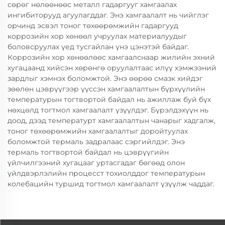
сөрөг нөлөөнөөс металл гадаргууг хамгаалах
ингибиторууд агуулагддаг. Энэ хамгаалалт нь чийглэг
орчинд эсвэл тоног төхөөрөмжийн гадаргууд
коррозийн хор хөнөөл учруулах материалуудыг
боловсруулах үед тусгайлан үнэ цэнэтэй байдаг.
Коррозийн хор хөнөөлөөс хамгаалснаар жилийн эхний
хугацаанд хийсэн хөрөнгө оруулалтаас илүү хэмжээний
зардлыг хэмнэх боломжтой. Энэ өөрөө смазк хийдэг
зөөлөн цэврүүгээр үүссэн хамгаалалтын бүрхүүлийн
температурын тогтвортой байдал нь ажиллаж буй бүх
нөхцөлд тогтмол хамгаалалт үзүүлдэг. Бүрэлдэхүүн нь
доод, дээд температурт хамгаалалтын чанарыг хадгалж,
тоног төхөөрөмжийн хамгаалалтыг доройтуулах
боломжтой термаль задралаас сэргийлдэг. Энэ
термаль тогтвортой байдал нь цэврүүгийн
үйлчилгээний хугацааг уртасгадаг бөгөөд олон
үйлдвэрлэлийн процесст тохиолддог температурын
колебацийн туршид тогтмол хамгаалалт үзүүлж чаддаг.