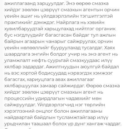
ажиллагаанд зарцуулдаг. Энэ өөрөө смазка
хийдэг зөөлөн цэврүүт смазкын агентын орчин
үеийн ашиг нь үйлдвэрлэлийн тэгшитгэлтэй
практикийг дэмждэг. Найрлага нь хэвийн
хувилбаруудтай харьцулахад нийтлэг органик
бус нэгдлүүдийг багасгасан байдаг тул ажлын
байрын агаарын чанарыг сайжруулах, орчин
үеийн нөлөөллийг бууруулахад тусалдаг. Хаях
шаардлага энгийн болдог учир нь энэ агент нь
уламжлалт нефть суурьтай смазкуудаас илүү
хялбар задардаг. Ажилтнуудын аюулгүй байдал
нь вэс хортой бодисуудад нэрвэгдэх хэмжээг
багасгах, хариуцлага авах ажиллагааг
хялбаршуулах замаар сайжирдаг. Өөрөө смазка
хийдэг зөөлөн цэврүүт смазкын агент нь
процессийн удирдлагын чадавхийг мөн
сайжруулдаг. Үйлдвэрлэгчид нэг төрлийн
хэрэглээний онцлог болон ажиллагааны
найдвартай байдлын тусламжтайгаар илүү
урьдчилан таашаал болох үр дүнг хангаж чаддаг.