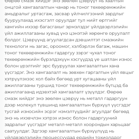
Өөрөө смазк хийдэг энэ зөөлөн цэврүүт нь хаалтын
онцгой хамгаалалтын чанар нь тоног төхөөрөмжийн
амьдралыг уртасгаж, засвар үйлчилгээний зардлыг
бууруулахад ихэсгэлт оруулдаг тул нийт өртгийг
хамгийн ихээр багасгахыг эрмэлздэг үйлдвэрлэлийн
үйл ажиллагааны хувьд үнэ цэнэтэй хөрөнгө оруулалт
болдог. Цэврүүнд агуулагдсан дэвшилтэт смазкийн
технологи нь загас, ороомог, хэлбэрлэх багаж, машин
тоног төхөөрөмжийн гадаргуу зэрэг чухал тоног
төхөөрөмжийн бүрэлдэхүүн хэсгүүдэд үе шатлан износ
болон үрэлтийг эрс бууруулах хамгаалалтын хана
үүсгэдэг. Энэ хамгаалалт нь зөвхөн гаргалтын үйл явцыг
хэтрүүлэхээс хол байх бөгөөд урт хугацааны үйл
ажиллагааны туршид тоног төхөөрөмжийн бүтцэд ба
ажиллагаанд идэвхтэй хамгаалалт үзүүлдэг. Өөрөө
смазк хийдэг энэ зөөлөн цэврүү нь металл гадаргуун
дээр молекул түвшинд хамгаалалтын бүрхүүл үүсгэдэг
тусгай износийн эсрэг нэмэлтүүдийг агуулдаг бөгөөд
энэ нь ихэвчлэн хэтрэх износ болон гадаргууний
задралыг үүсгэдэг металл-металл хоорондын харьцааг
саатуулдаг. Эдгээр хамгаалалтын бүрхүүлүүд нь
үйлдвэрлэлийн процессуудад ердийн тохиолддог