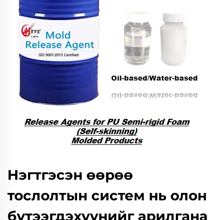
Нэгтгэсэн өөрөө
тослолтын систем нь олон
бүтээгдэхүүнийг арилгана