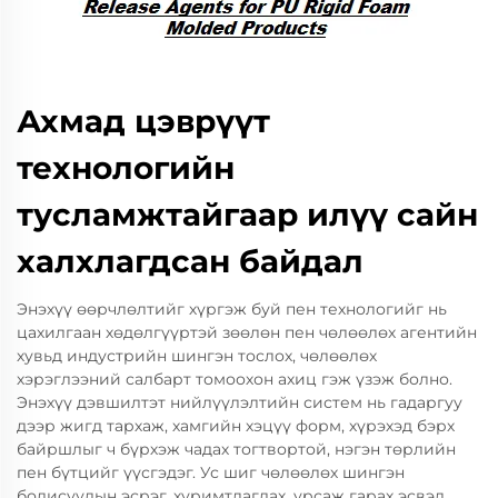
Ахмад цэврүүт
технологийн
тусламжтайгаар илүү сайн
халхлагдсан байдал
Энэхүү өөрчлөлтийг хүргэж буй пен технологийг нь
цахилгаан хөдөлгүүртэй зөөлөн пен чөлөөлөх агентийн
хувьд индустрийн шингэн тослох, чөлөөлөх
хэрэглээний салбарт томоохон ахиц гэж үзэж болно.
Энэхүү дэвшилтэт нийлүүлэлтийн систем нь гадаргуу
дээр жигд тархаж, хамгийн хэцүү форм, хүрэхэд бэрх
байршлыг ч бүрхэж чадах тогтвортой, нэгэн төрлийн
пен бүтцийг үүсгэдэг. Ус шиг чөлөөлөх шингэн
бодисуудын эсрэг, хуримтлагдах, урсаж гарах эсвэл