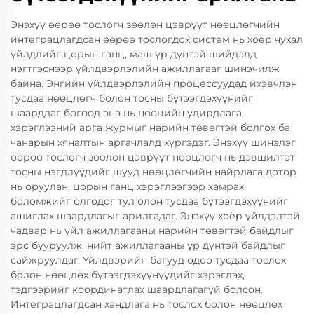
Энэхүү өөрөө тослогч зөөлөн цэврүүт нөөцлөгчийн
интеграцлагдсан өөрөө тослогдох систем нь хоёр чухал
үйлдлийг цорын ганц, маш үр дүнтэй шийдэлд
нэгтгэснээр үйлдвэрлэлийн ажиллагааг шинэчилж
байна. Энгийн үйлдвэрлэлийн процессуудад ихэвчлэн
тусдаа нөөцлөгч болон тосны бүтээгдэхүүнийг
шаарддаг бөгөөд энэ нь нөөцийн удирдлага,
хэрэглээний арга журмыг нарийн төвөгтэй болгох ба
чанарын хяналтын аргачлалд хүргэдэг. Энэхүү шинэлэг
өөрөө тослогч зөөлөн цэврүүт нөөцлөгч нь дэвшилтэт
тосны нэгдлүүдийг шууд нөөцлөгчийн найрлага дотор
нь оруулан, цорын ганц хэрэглээгээр хамрах
боломжийг олгодог тул олон тусдаа бүтээгдэхүүнийг
ашиглах шаардлагыг арилгадаг. Энэхүү хоёр үйлдэлтэй
чадвар нь үйл ажиллагааны нарийн төвөгтэй байдлыг
эрс бууруулж, нийт ажиллагааны үр дүнтэй байдлыг
сайжруулдаг. Үйлдвэрийн багууд одоо тусдаа тослох
болон нөөцлөх бүтээгдэхүүнүүдийг хэрэглэх,
тэдгээрийг координатлах шаардлагагүй болсон.
Интеграцлагдсан хандлага нь тослох болон нөөцлөх