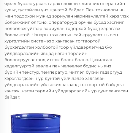
чухал бүсээс урсаж гарах сложных ливших операцийн
хувьд тусгайлан үнэ цэнэтэй байдаг. Пен технологи нь
мөн тодорхой мужид зориулан нарийвчлалтай хэрэглэх
боломжийг олгоно, операторууд орчны бусад хэсгийг
нөлөөлөхгүйгээр зориулан тодорхой бүсэд хэрэглэх
боломжтой. Чанарын хяналтын сайжруулалт нь пен
хүргэлтийн системээр хангасан тогтвортой
бүрхэгдэлтэй холбоотойгоор үйлдвэрлэгчид бүх
үйлдвэрлэлийн явцад нэгэн төрлийн
боловсруулалтанд итгэж болох болно. Цахилгаан
хөдөлгүүртэй зөөлөн пен чөлөөлөх бодис нь янз
бүрийн текстур, температур, чиглэл бүхий гадаргууд
хэрэглэгдсэн ч үр дүнтэй үйлчлэлээ хадгалан
үйлдвэрлэлийн үйл ажиллагаанд тогтвортой байдлыг
хангаж, нэгэн төрлийн үйлдвэрлэлийн үр дүнг хангасан
байдаг.