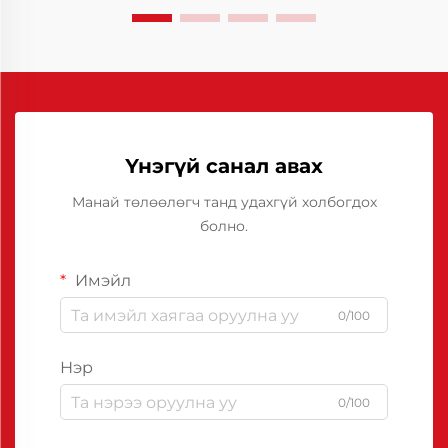
Үнэгүй санал авах
Манай төлөөлөгч танд удахгүй холбогдох
болно.
Имэйл
0/100
Нэр
0/100