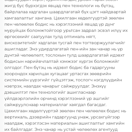
жигд бус бүрхэгдэх явцад пен технологи нь бүтэц,
байрлалаа хадгалан шаардлагатай бүх цэгт найдвартай
хамгаалалтыг хангана. Цахилгаан хөдөлгүүртэй зөөлөн
пен чөлөөлөх бодис нь хэрэглээний явцад үр дүнг
муруйцах боломжтойгоор урьтсан задрал эсвэл илүү их
өргөсөхийг саатуулах тулд оптималь нягт,
вискозитетийг хадгалах тусгай пен тогтворжуулагчийг
ашигладаг. Энэ удирдлагатай пен-ийн зан чанар нь үр
дүнтэй чөлөөлөлт, тослохын тулд шаардлагатай идэвхт
бодисын нарийвчлалтай хэмжээг хүргэх боломжийг
олгодог. Пен бүтэц нь идэвхт бодис ба гадаргууны
хоорондох харилцах хугацааг уртасгах зөөврийн
системийн үүрэгийг гүйцэтгэж, тослогч нэгдлүүдийн
нэвтрэх, наалдах чанарыг сайжруулдаг. Энэхүү
дэвшилтэт пен технологийг ашигласнаар
үйлдвэрлэлийн орчинд хэрэглээний үр ашгийг
сайжруулснаар материаллаг хаягдал багасдаг.
Цахилгаан хөдөлгүүртэй зөөлөн пен чөлөөлөх бодис нь
вертикаль, дээврийн гадаргуунд унаж, урсахгүйгээр
наалдаж, хэрэглэсэн материалын ашиглалтыг хамгийн
их байлгадаг. Энэ чанар нь устай чөлөөлөх агентууд