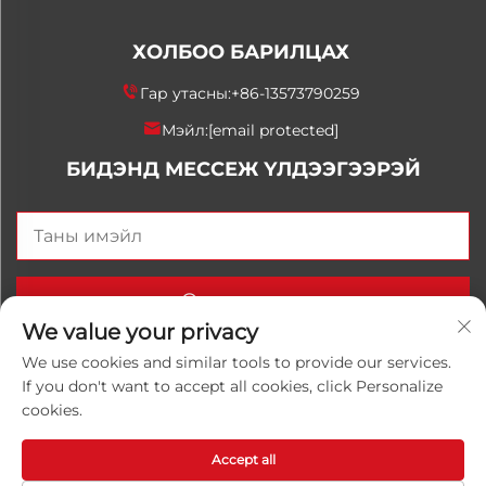
ХОЛБОО БАРИЛЦАХ
Гар утасны:
+86-13573790259
Мэйл:
[email protected]
БИДЭНД МЕССЕЖ ҮЛДЭЭГЭЭРЭЙ
Одоо илгээх
We value your privacy
We use cookies and similar tools to provide our services.
If you don't want to accept all cookies, click Personalize
Хуульчийн эрх © 2025 Орос Улаанхангай Луванхонг
cookies.
Химийн К°, Ltd. Бүх эрхүүд хадгалагдсан.
Нууцлалын
бодлого
Accept all