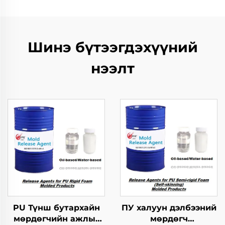
Шинэ бүтээгдэхүүний
нээлт
PU Түнш бутархайн
ПУ халуун дэлбээний
мөрдөгчийн ажлыг
мөрдөгч