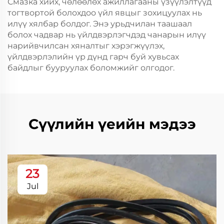
Смазка хийх, чөлөөлөх ажиллагааны үзүүлэлтүүд
тогтвортой болохдоо үйл явцыг зохицуулах нь
илүү хялбар болдог. Энэ урьдчилан таашаал
болох чадвар нь үйлдвэрлэгчдэд чанарын илүү
нарийвчилсан хяналтыг хэрэгжүүлэх,
үйлдвэрлэлийн үр дүнд гарч буй хувьсах
байдлыг бууруулах боломжийг олгодог.
Сүүлийн үеийн мэдээ
23
Jul