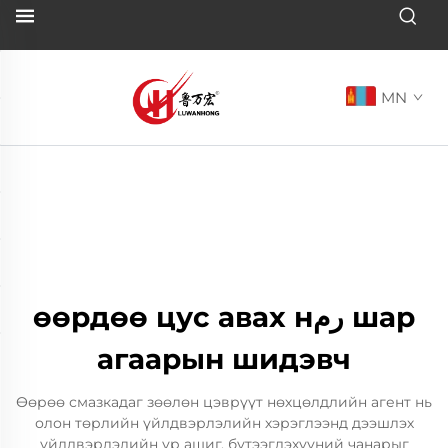
MN
өөрдөө цус авах нرم шар
агаарын шидэвч
Өөрөө смазкадаг зөөлөн цэврүүт нөхцөлдлийн агент нь
олон төрлийн үйлдвэрлэлийн хэрэглээнд дээшлэх
үйлдвэрлэлийн үр ашиг, бүтээгдэхүүний чанарыг