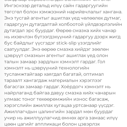
Ингэснээр детальд илүү сайн гадаргуугийн
төгсгөл болон хэмжээний нарийвчлалыг хангана.
Энэ тусгай агентыг ашиглах үед чөлөөлөх дутмаг,
гадаргуун дутагдалтай холбоотой үйлдвэрлэлийн
дутагдал эрс буурдаг. Өөрөө смазка хийх чанар
нь ихэвчлэн бүтээгдэхүүний гадаргуу дээрх жигд
бус байдлыг үүсгэдэг stick-slip үзэгдлийг
саатуулдаг. Энэ өөрөө смазка хийдэг зөөлөн
цэврүүт смазкын агентыг ашиглах үед олон
талын замаар зардлын хэмнэлт гардаг. Гол
хэмнэлт нь цэврүүний технологийн
тусламжтайгаар хаягдал багатай, оптимал
тараалт хангагдаж материалын хэрэглээг
багасгах замаар гардаг. Хоёрдогч хэмнэлт нь
найрлаганд байгаа давуу смазка хийх чанарын
улмаас тоног төхөөрөмжийн износ багасаж,
хэрэгслийн ажиллах хугацаа уртсанаар үүсдэг.
Ажиллагчдын цалингийн зардал мөн буурдаг
учир нь ажиллуулагчид өмнөх арга замаас илүү
цөөн цагийг аппликаци болон цэвэрлэх