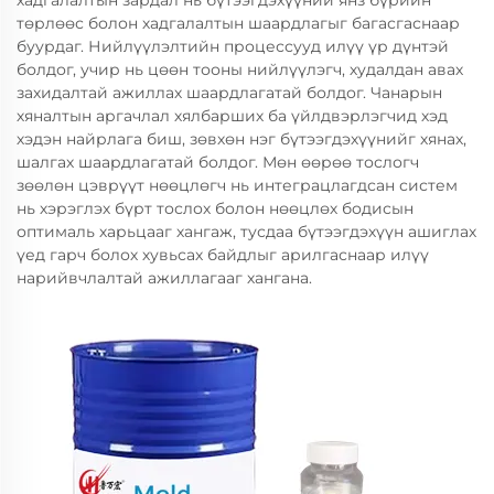
хадгалалтын зардал нь бүтээгдэхүүний янз бүрийн
төрлөөс болон хадгалалтын шаардлагыг багасгаснаар
буурдаг. Нийлүүлэлтийн процессууд илүү үр дүнтэй
болдог, учир нь цөөн тооны нийлүүлэгч, худалдан авах
захидалтай ажиллах шаардлагатай болдог. Чанарын
хяналтын аргачлал хялбарших ба үйлдвэрлэгчид хэд
хэдэн найрлага биш, зөвхөн нэг бүтээгдэхүүнийг хянах,
шалгах шаардлагатай болдог. Мөн өөрөө тослогч
зөөлөн цэврүүт нөөцлөгч нь интеграцлагдсан систем
нь хэрэглэх бүрт тослох болон нөөцлөх бодисын
оптималь харьцааг хангаж, тусдаа бүтээгдэхүүн ашиглах
үед гарч болох хувьсах байдлыг арилгаснаар илүү
нарийвчлалтай ажиллагааг хангана.