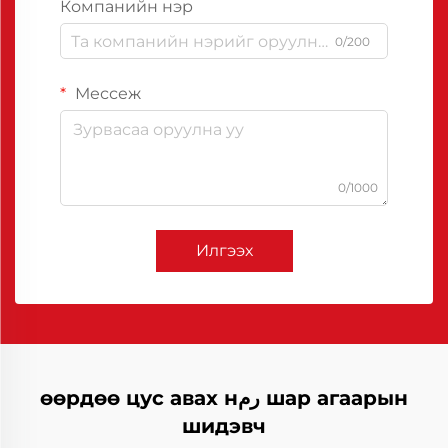
Компанийн нэр
0/200
Мессеж
0/1000
Илгээх
өөрдөө цус авах нرم шар агаарын
шидэвч