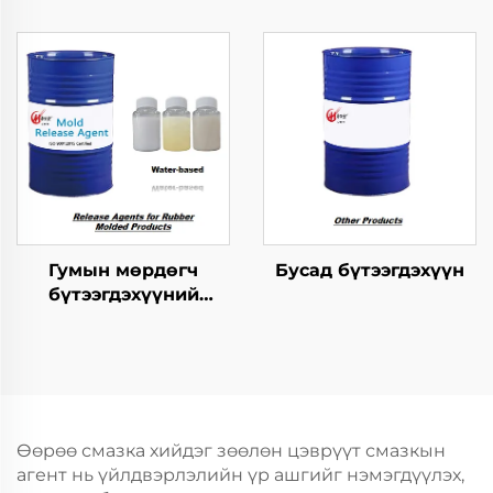
зохицуулах тусгайлал
бүтээгдэхүүнүүдийн
хэрэгсэл
Гумын мөрдөгч
Бусад бүтээгдэхүүн
бүтээгдэхүүний
хариуцагчид
Өөрөө смазка хийдэг зөөлөн цэврүүт смазкын
агент нь үйлдвэрлэлийн үр ашгийг нэмэгдүүлэх,