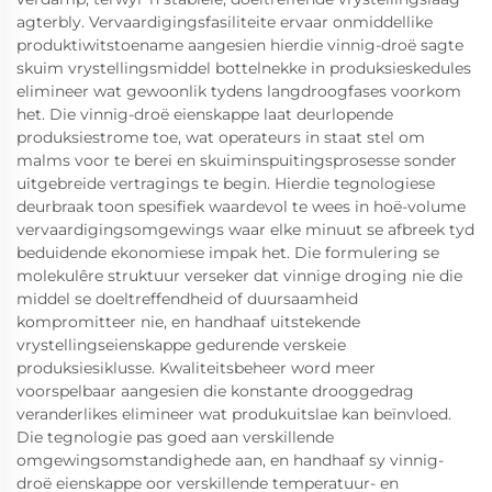
agterbly. Vervaardigingsfasiliteite ervaar onmiddellike
produktiwitstoename aangesien hierdie vinnig-droë sagte
skuim vrystellingsmiddel bottelnekke in produksieskedules
elimineer wat gewoonlik tydens langdroogfases voorkom
het. Die vinnig-droë eienskappe laat deurlopende
produksiestrome toe, wat operateurs in staat stel om
malms voor te berei en skuiminspuitingsprosesse sonder
uitgebreide vertragings te begin. Hierdie tegnologiese
deurbraak toon spesifiek waardevol te wees in hoë-volume
vervaardigingsomgewings waar elke minuut se afbreek tyd
beduidende ekonomiese impak het. Die formulering se
molekulêre struktuur verseker dat vinnige droging nie die
middel se doeltreffendheid of duursaamheid
kompromitteer nie, en handhaaf uitstekende
vrystellingseienskappe gedurende verskeie
produksiesiklusse. Kwaliteitsbeheer word meer
voorspelbaar aangesien die konstante drooggedrag
veranderlikes elimineer wat produkuitslae kan beïnvloed.
Die tegnologie pas goed aan verskillende
omgewingsomstandighede aan, en handhaaf sy vinnig-
droë eienskappe oor verskillende temperatuur- en