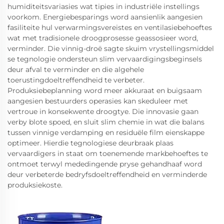
humiditeitsvariasies wat tipies in industriële instellings
voorkom. Energiebesparings word aansienlik aangesien
fasiliteite hul verwarmingsvereistes en ventilasiebehoeftes
wat met tradisionele droogprosesse geassosieer word,
verminder. Die vinnig-droë sagte skuim vrystellingsmiddel
se tegnologie ondersteun slim vervaardigingsbeginsels
deur afval te verminder en die algehele
toerustingdoeltreffendheid te verbeter.
Produksiebeplanning word meer akkuraat en buigsaam
aangesien bestuurders operasies kan skeduleer met
vertroue in konsekwente droogtye. Die innovasie gaan
verby blote spoed, en sluit slim chemie in wat die balans
tussen vinnige verdamping en residuële film eienskappe
optimeer. Hierdie tegnologiese deurbraak plaas
vervaardigers in staat om toenemende markbehoeftes te
ontmoet terwyl mededingende pryse gehandhaaf word
deur verbeterde bedryfsdoeltreffendheid en verminderde
produksiekoste.