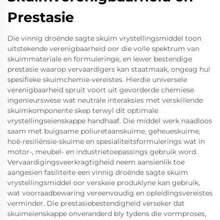
Prestasie
Die vinnig droënde sagte skuim vrystellingsmiddel toon
uitstekende verenigbaarheid oor die volle spektrum van
skuimmateriale en formuleringe, en lewer bestendige
prestasie waarop vervaardigers kan staatmaak, ongeag hul
spesifieke skuimchemie-vereistes. Hierdie universele
verenigbaarheid spruit voort uit gevorderde chemiese
ingenieurswese wat neutrale interaksies met verskillende
skuimkomponente skep terwyl dit optimale
vrystellingseienskappe handhaaf. Die middel werk naadloos
saam met buigsame poliuretaanskuime, geheueskuime,
hoë-resiliënsie-skuime en spesialiteitsformulerings wat in
motor-, meubel- en industrietoepassings gebruik word.
Vervaardigingsveerkragtigheid neem aansienlik toe
aangesien fasiliteite een vinnig droënde sagte skuim
vrystellingsmiddel oor verskeie produklyne kan gebruik,
wat voorraadbewaring vereenvoudig en opleidingsvereistes
verminder. Die prestasiebestendigheid verseker dat
skuimeienskappe onveranderd bly tydens die vormproses,