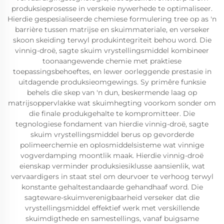
produksieprosesse in verskeie nywerhede te optimaliseer.
Hierdie gespesialiseerde chemiese formulering tree op as 'n
barrière tussen matrijse en skuimmateriale, en verseker
skoon skeiding terwyl produkintegriteit behou word. Die
vinnig-droë, sagte skuim vrystellingsmiddel kombineer
toonaangewende chemie met praktiese
toepassingsbehoeftes, en lewer oorleggende prestasie in
uitdagende produksieomgewings. Sy primêre funksie
behels die skep van 'n dun, beskermende laag op
matrijsoppervlakke wat skuimhegting voorkom sonder om
die finale produkgehalte te kompromitteer. Die
tegnologiese fondament van hierdie vinnig-droë, sagte
skuim vrystellingsmiddel berus op gevorderde
polimeerchemie en oplosmiddelsisteme wat vinnige
vogverdamping moontlik maak. Hierdie vinnig-droë
eienskap verminder produksiesiklusse aansienlik, wat
vervaardigers in staat stel om deurvoer te verhoog terwyl
konstante gehaltestandaarde gehandhaaf word. Die
sagteware-skuimverenigbaarheid verseker dat die
vrystellingsmiddel effektief werk met verskillende
skuimdigthede en samestellings, vanaf buigsame