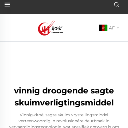
AF
vinnig droogende sagte
skuimverligtingsmiddel
Vinnig-droë, sagte skuim vrystellingsmiddel
verteenwoordig 'n revolusionêre deurbraak in
vervaardigingstegnologie, wat spesifiek ontwerp is om