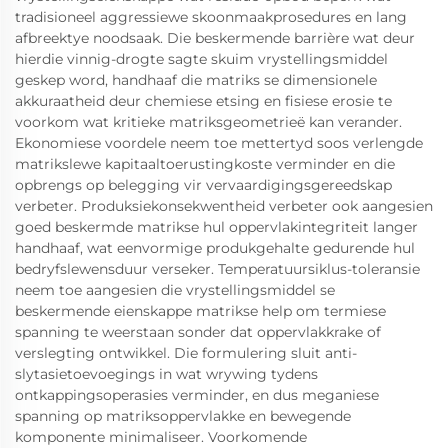
tradisioneel aggressiewe skoonmaakprosedures en lang
afbreektye noodsaak. Die beskermende barrière wat deur
hierdie vinnig-drogte sagte skuim vrystellingsmiddel
geskep word, handhaaf die matriks se dimensionele
akkuraatheid deur chemiese etsing en fisiese erosie te
voorkom wat kritieke matriksgeometrieë kan verander.
Ekonomiese voordele neem toe mettertyd soos verlengde
matrikslewe kapitaaltoerustingkoste verminder en die
opbrengs op belegging vir vervaardigingsgereedskap
verbeter. Produksiekonsekwentheid verbeter ook aangesien
goed beskermde matrikse hul oppervlakintegriteit langer
handhaaf, wat eenvormige produkgehalte gedurende hul
bedryfslewensduur verseker. Temperatuursiklus-toleransie
neem toe aangesien die vrystellingsmiddel se
beskermende eienskappe matrikse help om termiese
spanning te weerstaan sonder dat oppervlakkrake of
verslegting ontwikkel. Die formulering sluit anti-
slytasietoevoegings in wat wrywing tydens
ontkappingsoperasies verminder, en dus meganiese
spanning op matriksoppervlakke en bewegende
komponente minimaliseer. Voorkomende