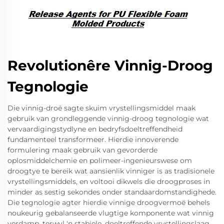
Revolutionêre Vinnig-Droog
Tegnologie
Die vinnig-droë sagte skuim vrystellingsmiddel maak
gebruik van grondleggende vinnig-droog tegnologie wat
vervaardigingstydlyne en bedryfsdoeltreffendheid
fundamenteel transformeer. Hierdie innoverende
formulering maak gebruik van gevorderde
oplosmiddelchemie en polimeer-ingenieurswese om
droogtye te bereik wat aansienlik vinniger is as tradisionele
vrystellingsmiddels, en voltooi dikwels die droogproses in
minder as sestig sekondes onder standaardomstandighede.
Die tegnologie agter hierdie vinnige droogvermoë behels
noukeurig gebalanseerde vlugtige komponente wat vinnig
verdamp, terwyl 'n stabiele, doeltreffende vrystellingslaag