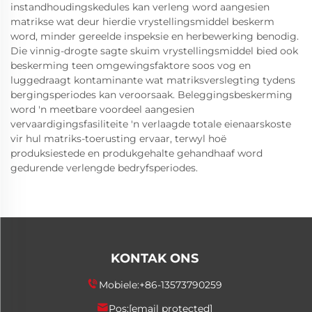
instandhoudingskedules kan verleng word aangesien
matrikse wat deur hierdie vrystellingsmiddel beskerm
word, minder gereelde inspeksie en herbewerking benodig.
Die vinnig-drogte sagte skuim vrystellingsmiddel bied ook
beskerming teen omgewingsfaktore soos vog en
luggedraagt kontaminante wat matriksverslegting tydens
bergingsperiodes kan veroorsaak. Beleggingsbeskerming
word 'n meetbare voordeel aangesien
vervaardigingsfasiliteite 'n verlaagde totale eienaarskoste
vir hul matriks-toerusting ervaar, terwyl hoë
produksiestede en produkgehalte gehandhaaf word
gedurende verlengde bedryfsperiodes.
KONTAK ONS
Mobiele:
+86-13573790259
Pos:
[email protected]