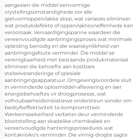
aangesien die middel eenvormige
vrystellingsomstandighede oor alle
gietvormoppervlakke skep, wat variasies elimineer
wat produkdefekte of oppervlakteoneffenhede kan
veroorsaak. Vervaardigingspanne waardeer die
vereenvoudigde aanbringingsproses wat minimale
opleiding benodig en die waarskynlikheid van
aanbringingsfoute verminder. Die middel se
verenigbaarheid met bestaande produkmateriaal
elimineer die behoefte aan kostbare
stelselveranderinge of spesiale
aanbringingsapparatuur. Omgewingsvoordele sluit
in verminderde oplosmiddel-aflewering en laer
energiebehoeftes vir droogprosesse, wat
volhoubaarheidsinisiatiewe ondersteun sonder om
bedryfseffektiwiteit te kompromitteer.
Werkernssekerheid verbeter deur verminderde
blootstelling aan skadelike chemikalieë en
vereenvoudigde hanteringsprosedures wat
kontakrisiko's verminder. Die vinnig-drogte sagte