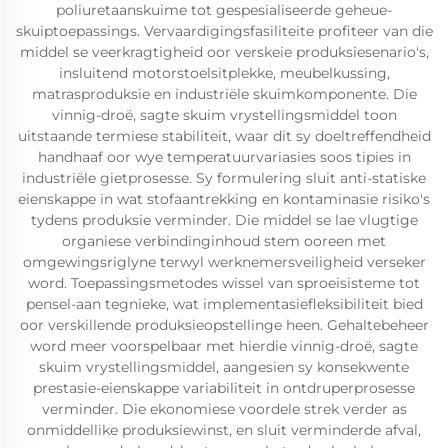
poliuretaanskuime tot gespesialiseerde geheue-
skuiptoepassings. Vervaardigingsfasiliteite profiteer van die
middel se veerkragtigheid oor verskeie produksiesenario's,
insluitend motorstoelsitplekke, meubelkussing,
matrasproduksie en industriële skuimkomponente. Die
vinnig-droë, sagte skuim vrystellingsmiddel toon
uitstaande termiese stabiliteit, waar dit sy doeltreffendheid
handhaaf oor wye temperatuurvariasies soos tipies in
industriële gietprosesse. Sy formulering sluit anti-statiske
eienskappe in wat stofaantrekking en kontaminasie risiko's
tydens produksie verminder. Die middel se lae vlugtige
organiese verbindinginhoud stem ooreen met
omgewingsriglyne terwyl werknemersveiligheid verseker
word. Toepassingsmetodes wissel van sproeisisteme tot
pensel-aan tegnieke, wat implementasiefleksibiliteit bied
oor verskillende produksieopstellinge heen. Gehaltebeheer
word meer voorspelbaar met hierdie vinnig-droë, sagte
skuim vrystellingsmiddel, aangesien sy konsekwente
prestasie-eienskappe variabiliteit in ontdruperprosesse
verminder. Die ekonomiese voordele strek verder as
onmiddellike produksiewinst, en sluit verminderde afval,