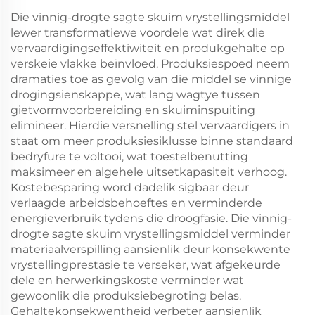
Die vinnig-drogte sagte skuim vrystellingsmiddel
lewer transformatiewe voordele wat direk die
vervaardigingseffektiwiteit en produkgehalte op
verskeie vlakke beïnvloed. Produksiespoed neem
dramaties toe as gevolg van die middel se vinnige
drogingsienskappe, wat lang wagtye tussen
gietvormvoorbereiding en skuiminspuiting
elimineer. Hierdie versnelling stel vervaardigers in
staat om meer produksiesiklusse binne standaard
bedryfure te voltooi, wat toestelbenutting
maksimeer en algehele uitsetkapasiteit verhoog.
Kostebesparing word dadelik sigbaar deur
verlaagde arbeidsbehoeftes en verminderde
energieverbruik tydens die droogfasie. Die vinnig-
drogte sagte skuim vrystellingsmiddel verminder
materiaalverspilling aansienlik deur konsekwente
vrystellingprestasie te verseker, wat afgekeurde
dele en herwerkingskoste verminder wat
gewoonlik die produksiebegroting belas.
Gehaltekonsekwentheid verbeter aansienlik