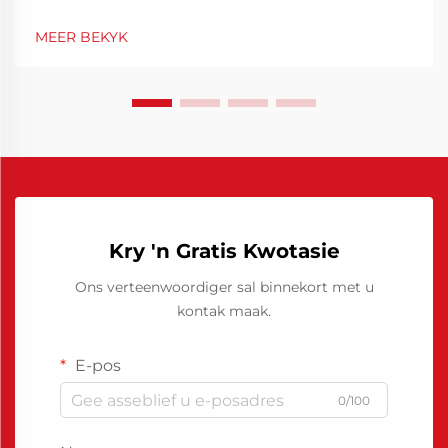
vereis presisie en die regte gereedskap om
professionele resultate te bereik. Van hierdie
MEER BEKYK
essensiële gereedskap speel 'n epoksiehars
vrystellingsmiddel 'n sleutelrol in die versekering dat
jy...
Kry 'n Gratis Kwotasie
Ons verteenwoordiger sal binnekort met u
kontak maak.
E-pos
0/100