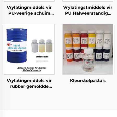
Vrylatingmiddels vir
Vrylatingstmiddels vir
PU-veerige schuim
PU Halweerstandige
gevorme produkte
Skuim Geformeerde
Produkte
Vrylatingmiddels vir
Kleurstofpasta's
rubber gemoldde
produkte