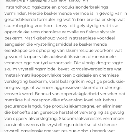
lewensduur aansienlik verleng, terwyl dit
instandhoudingskoste en produksieonderbrekings
verminder. Hierdie beskermende vermoë is 'n gevolg van 'n
gesofistikeerde formulering wat 'n barrière-laaier skep wat
skuimhegting voorkom, terwyl dit gelyktydig matrikse
oppervlakke teen chemiese aanvalle en fisiese slytasie
beskerm. Matriksbehoud word 'n strategiese voordeel
aangesien die vrystellingsmiddel se beskermende
eienskappe die ophoping van skuimresidue voorkom wat
gewoonlik oppervlaksadekwalifikasie en dimensionele
veranderinge oor tyd veroorsaak. Die vinnig-drogte sagte
skuim vrystellingsmiddel bevat korrosiewerdedigers wat
metaal-matriksoppervlakke teen oksidasie en chemiese
verslegting beskerm, veral belangrik in vogtige produksie-
omgewings of wanneer aggressiewe skuimformulerings
verwerk word. Behoud van oppervlakgladheid verseker dat
matrikse hul oorspronklike afwerwing kwaliteit behou
gedurende langdurige produksiekampagne, en elimineer
die behoefte aan gereelde herstel of vervanging as gevolg
van oppervlakverslegting. Skoonmaakvereistes verminder
aansienlik weens die vrystellingsmiddel se uitstekende
vrystellingseienskappe wat residue-opbou beperk wat