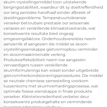
skuim vrystellingsmiddel toon uitstekende
bergingsstabiliteit, waardeur dit sy doeltreffendheid
oor lang periodes handhaaf sonder afbreek of
skeidingsprobleme. Temperatuurtoleransie
verseker betroubare prestasie oor seisoenale
variasies en verskillende klimaatstoestande, wat
konsekwente resultate bied ongeag
omgewingsfaktore. Onderhoudsvereistes neem
aansienlik af aangesien die middel se skoon-
vrystellingsienskappe gietvormopbou verminder
en skoonmaakintervalle verleng.
Produksiefleksibiliteit neem toe aangesien
vervaardigers tussen verskillende
skuimformulerings kan wissel sonder uitgebreide
gietvormherkondisioneringsprosedures. Die middel
se neutrale chemiese samestelling voorkom
tussenkoms met skuimverhardingsprosesse, wat
optimale fisiese eienskappe in finale produkte
verseker. Kliëntetevredenheid verbeter deur
konsekwente produkgehalte en verminderde