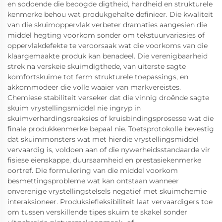
en sodoende die beoogde digtheid, hardheid en strukturele
kenmerke behou wat produkgehalte definieer. Die kwaliteit
van die skuimoppervlak verbeter dramaties aangesien die
middel hegting voorkom sonder om tekstuurvariasies of
oppervlakdefekte te veroorsaak wat die voorkoms van die
klaargemaakte produk kan benadeel. Die verenigbaarheid
strek na verskeie skuimdigthede, van uiterste sagte
komfortskuime tot ferm strukturele toepassings, en
akkommodeer die volle waaier van markvereistes.
Chemiese stabiliteit verseker dat die vinnig droënde sagte
skuim vrystellingsmiddel nie ingryp in
skuimverhardingsreaksies of kruisbindingsprosesse wat die
finale produkkenmerke bepaal nie. Toetsprotokolle bevestig
dat skuimmonsters wat met hierdie vrystellingsmiddel
vervaardig is, voldoen aan of die nywerheidsstandaarde vir
fisiese eienskappe, duursaamheid en prestasiekenmerke
oortref. Die formulering van die middel voorkom
besmettingsprobleme wat kan ontstaan wanneer
onverenige vrystellingstelsels negatief met skuimchemie
interaksioneer. Produksiefleksibiliteit laat vervaardigers toe
om tussen verskillende tipes skuim te skakel sonder