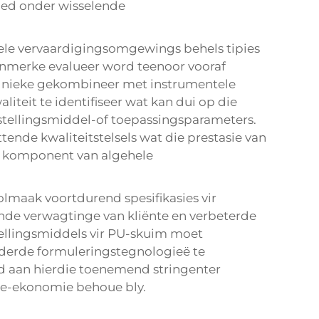
bied onder wisselende
nele vervaardigingsomgewings behels tipies
enmerke evalueer word teenoor vooraf
egnieke gekombineer met instrumentele
teit te identifiseer wat kan dui op die
stellingsmiddel-of toepassingsparameters.
ende kwaliteitstelsels wat die prestasie van
le komponent van algehele
olmaak voortdurend spesifikasies vir
nde verwagtinge van kliënte en verbeterde
ellingsmiddels vir PU-skuim moet
derde formuleringstegnologieë te
d aan hierdie toenemend stringenter
sie-ekonomie behoue bly.