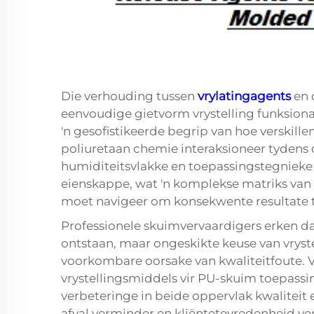
Die verhouding tussen
vrylatingagents
en 
eenvoudige gietvorm vrystelling funksional
'n gesofistikeerde begrip van hoe verskill
poliuretaan chemie interaksioneer tydens 
humiditeitsvlakke en toepassingstegnieke d
eienskappe, wat 'n komplekse matriks van
moet navigeer om konsekwente resultate t
Professionele skuimvervaardigers erken da
ontstaan, maar ongeskikte keuse van vryst
voorkombare oorsake van kwaliteitfoute. V
vrystellingsmiddels vir PU-skuim
toepassi
verbeteringe in beide oppervlak kwaliteit
afval verminder en kliëntetevredenheid ve