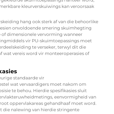
r gekleurde skuimtoepassings hanteer word,
r merkbare kleurverskuiwings kan veroorsaak
keiding hang ook sterk af van die behoorlike
ngesien onvoldoende smering skuimhegting
te of dimensionele vervorming wanneer
tingmiddels vir PU-skuimtoepassings moet
eelskeiding te verseker, terwyl dit die
f wat vereis word vir monteeroperasies of
kasies
urige standaarde vir
estel wat vervaardigers moet nakom om
sie te behou. Hierdie spesifikasies sluit
ppervlakteruwheidmetings, eenvormigheid van
groot oppervlakareas gehandhaaf moet word.
 die nalewing van hierdie stringente