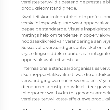
vereistes terwyl dit bestendige prestasie 
produksieomstandighede.
Kwaliteitskontroleprotokolle in professio
verskeie inspeksiepunte waar oppervlakk
bepaalde standaarde. Visuele inspeksiet
metings help om tendense in oppervlakkwali
noodsaaklikheid van veranderinge aan vry
Suksesvolle vervaardigers ontwikkel omvatt
vrystellingsmiddels monitor as 'n integra
oppervlakkwaliteitsbestuur.
Internasionale standaardorganisasies verv
skuimoppervlakkwaliteit, wat die ontluike
vervaardigingsvermoëns weerspieël. Vryst
dienooreenkomstig ontwikkel, deur gevor
inkorporeer wat bydra tot gehoorsaamhei
vereistes, terwyl koste-effektiewe produk