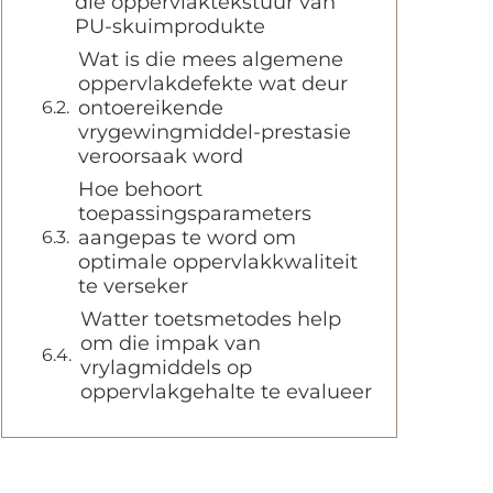
die oppervlaktekstuur van
PU-skuimprodukte
Wat is die mees algemene
oppervlakdefekte wat deur
ontoereikende
vrygewingmiddel-prestasie
veroorsaak word
Hoe behoort
toepassingsparameters
aangepas te word om
optimale oppervlakkwaliteit
te verseker
Watter toetsmetodes help
om die impak van
vrylagmiddels op
oppervlakgehalte te evalueer