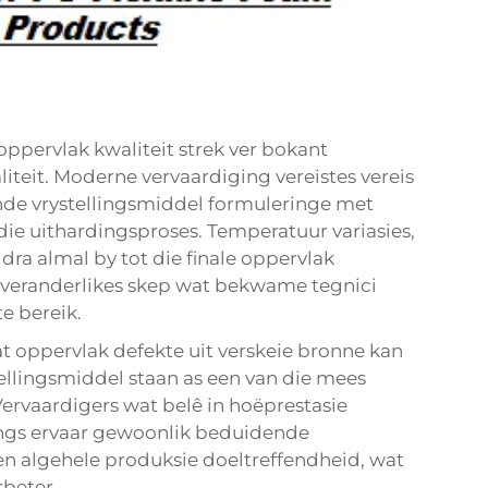
oppervlak kwaliteit strek ver bokant
iteit. Moderne vervaardiging vereistes vereis
ende vrystellingsmiddel formuleringe met
die uithardingsproses. Temperatuur variasies,
ra almal by tot die finale oppervlak
 veranderlikes skep wat bekwame tegnici
e bereik.
t oppervlak defekte uit verskeie bronne kan
ellingsmiddel staan as een van die mees
ervaardigers wat belê in hoëprestasie
ngs ervaar gewoonlik beduidende
 en algehele produksie doeltreffendheid, wat
rbeter.