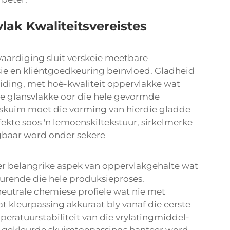
ak Kwaliteitsvereistes
aardiging sluit verskeie meetbare
sie en kliëntgoedkeuring beïnvloed. Gladheid
iding, met hoë-kwaliteit oppervlakke wat
e glansvlakke oor die hele gevormde
-skuim moet die vorming van hierdie gladde
kte soos 'n lemoenskiltekstuur, sirkelmerke
gbaar word onder sekere
er belangrike aspek van oppervlakgehalte wat
urende die hele produksieproses.
eutrale chemiese profiele wat nie met
t kleurpassing akkuraat bly vanaf die eerste
peratuurstabiliteit van die vrylatingmiddel-