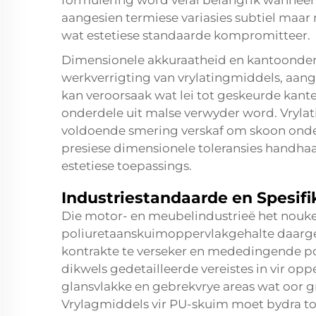
formulering word veral belangrik wannee
aangesien termiese variasies subtiel maa
wat estetiese standaarde kompromitteer.
Dimensionele akkuraatheid en kantoonders
werkverrigting van vrylatingmiddels, aa
kan veroorsaak wat lei tot geskeurde kan
onderdele uit malse verwyder word. Vryla
voldoende smering verskaf om skoon onderd
presiese dimensionele toleransies handhaa
estetiese toepassings.
Industriestandaarde en Spesifi
Die motor- en meubelindustrieë het nouke
poliuretaanskuimoppervlakgehalte daarg
kontrakte te verseker en mededingende posi
dikwels gedetailleerde vereistes in vir o
glansvlakke en gebrekvrye areas wat oor 
Vrylagmiddels vir PU-skuim moet bydra tot