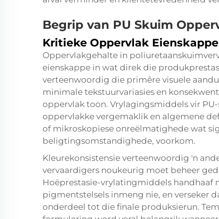
Begrip van PU Skuim Oppervl
Kritieke Oppervlak Eienskappe
Oppervlakgehalte in poliuretaanskuimverv
eienskappe in wat direk die produkpresta
verteenwoordig die primêre visuele aandu
minimale tekstuurvariasies en konsekwent
oppervlak toon. Vrylagingsmiddels vir PU
oppervlakke vergemaklik en algemene defe
of mikroskopiese onreëlmatighede wat si
beligtingsomstandighede, voorkom.
Kleurekonsistensie verteenwoordig 'n and
vervaardigers noukeurig moet beheer ged
Hoëprestasie-vrylatingmiddels handhaaf n
pigmentstelsels inmeng nie, en verseker da
onderdeel tot die finale produksierun. Tem