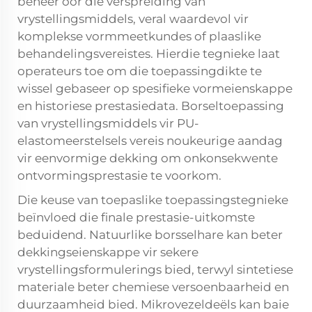
beheer oor die verspreiding van
vrystellingsmiddels, veral waardevol vir
komplekse vormmeetkundes of plaaslike
behandelingsvereistes. Hierdie tegnieke laat
operateurs toe om die toepassingdikte te
wissel gebaseer op spesifieke vormeienskappe
en historiese prestasiedata. Borseltoepassing
van vrystellingsmiddels vir PU-
elastomeerstelsels vereis noukeurige aandag
vir eenvormige dekking om onkonsekwente
ontvormingsprestasie te voorkom.
Die keuse van toepaslike toepassingstegnieke
beïnvloed die finale prestasie-uitkomste
beduidend. Natuurlike borsselhare kan beter
dekkingseienskappe vir sekere
vrystellingsformulerings bied, terwyl sintetiese
materiale beter chemiese versoenbaarheid en
duurzaamheid bied. Mikrovezeldeëls kan baie