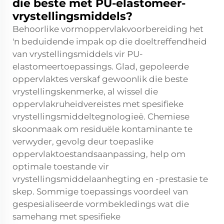
die beste met PU-elastomeer-
vrystellingsmiddels?
Behoorlike vormoppervlakvoorbereiding het
'n beduidende impak op die doeltreffendheid
van vrystellingsmiddels vir PU-
elastomeertoepassings. Glad, gepoleerde
oppervlaktes verskaf gewoonlik die beste
vrystellingskenmerke, al wissel die
oppervlakruheidvereistes met spesifieke
vrystellingsmiddeltegnologieë. Chemiese
skoonmaak om residuële kontaminante te
verwyder, gevolg deur toepaslike
oppervlaktoestandsaanpassing, help om
optimale toestande vir
vrystellingsmiddelaanhegting en -prestasie te
skep. Sommige toepassings voordeel van
gespesialiseerde vormbekledings wat die
samehang met spesifieke