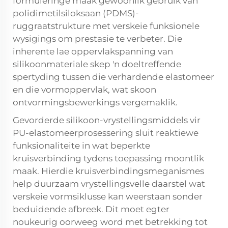
formuleringe maak gewoonlik gebruik van
polidimetilsiloksaan (PDMS)-
ruggraatstrukture met verskeie funksionele
wysigings om prestasie te verbeter. Die
inherente lae oppervlakspanning van
silikoonmateriale skep 'n doeltreffende
spertyding tussen die verhardende elastomeer
en die vormoppervlak, wat skoon
ontvormingsbewerkings vergemaklik.
Gevorderde silikoon-vrystellingsmiddels vir
PU-elastomeerprosessering sluit reaktiewe
funksionaliteite in wat beperkte
kruisverbinding tydens toepassing moontlik
maak. Hierdie kruisverbindingsmeganismes
help duurzaam vrystellingsvelle daarstel wat
verskeie vormsiklusse kan weerstaan sonder
beduidende afbreek. Dit moet egter
noukeurig oorweeg word met betrekking tot