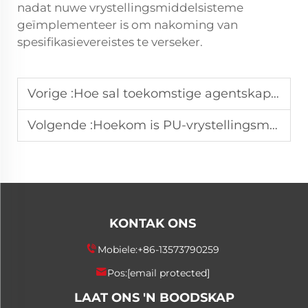
nadat nuwe vrystellingsmiddelsisteme
geïmplementeer is om nakoming van
spesifikasievereistes te verseker.
Vorige :
Hoe sal toekomstige agentskapstowwe omgewings- en prestasiebehoeftes balanseer?
Volgende :
Hoekom is PU-vrystellingsmiddels met hittebestandheid noodsaaklik vir hoë-temperatuur-skuimprosesse?
KONTAK ONS
Mobiele:
+86-13573790259
Pos:
[email protected]
LAAT ONS 'N BOODSKAP