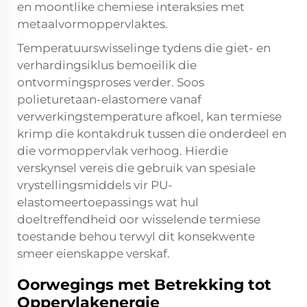
en moontlike chemiese interaksies met
metaalvormoppervlaktes.
Temperatuurswisselinge tydens die giet- en
verhardingsiklus bemoeilik die
ontvormingsproses verder. Soos
polieturetaan-elastomere vanaf
verwerkingstemperature afkoel, kan termiese
krimp die kontakdruk tussen die onderdeel en
die vormoppervlak verhoog. Hierdie
verskynsel vereis die gebruik van spesiale
vrystellingsmiddels vir PU-
elastomeertoepassings wat hul
doeltreffendheid oor wisselende termiese
toestande behou terwyl dit konsekwente
smeer eienskappe verskaf.
Oorwegings met Betrekking tot
Oppervlakenergie