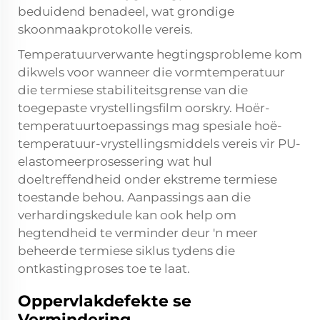
beduidend benadeel, wat grondige
skoonmaakprotokolle vereis.
Temperatuurverwante hegtingsprobleme kom
dikwels voor wanneer die vormtemperatuur
die termiese stabiliteitsgrense van die
toegepaste vrystellingsfilm oorskry. Hoër-
temperatuurtoepassings mag spesiale hoë-
temperatuur-vrystellingsmiddels vereis vir PU-
elastomeerprosessering wat hul
doeltreffendheid onder ekstreme termiese
toestande behou. Aanpassings aan die
verhardingskedule kan ook help om
hegtendheid te verminder deur 'n meer
beheerde termiese siklus tydens die
ontkastingproses toe te laat.
Oppervlakdefekte se
Vermindering