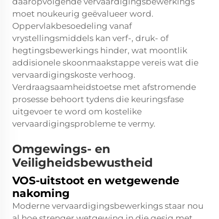
daaropvolgende vervaardigingsbewerkings
moet noukeurig geëvalueer word.
Oppervlakbesoedeling vanaf
vrystellingsmiddels kan verf-, druk- of
hegtingsbewerkings hinder, wat moontlik
addisionele skoonmaakstappe vereis wat die
vervaardigingskoste verhoog.
Verdraagsaamheidstoetse met afstromende
prosesse behoort tydens die keuringsfase
uitgevoer te word om kostelike
vervaardigingsprobleme te vermy.
Omgewings- en
Veiligheidsbewustheid
VOS-uitstoot en wetgewende
nakoming
Moderne vervaardigingsbewerkings staar nou
al hoe strenger wetgewing in die gesig met