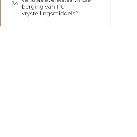
ventilasievereistes vir die
berging van PU-
vrystellingsmiddels?