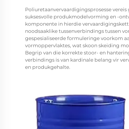
Poliuretaanvervaardigingsprosesse vereis
suksesvolle produkmodelvorming en -ontvo
komponente in hierdie vervaardigingskett
noodsaaklike tussenverbindings tussen vo
gespesialiseerde formuleringe voorkom aa
vormoppervlaktes, wat skoon skeiding moo
Begrip van die korrekte stoor- en hanteri
verbindings is van kardinale belang vir ve
en produkgehalte.