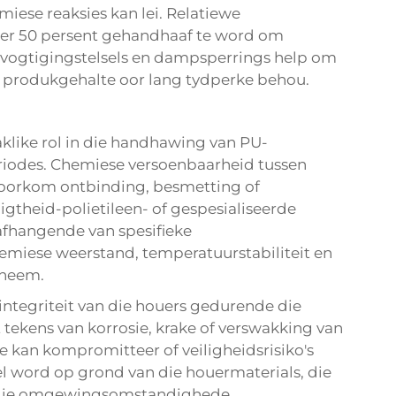
ese reaksies kan lei. Relatiewe
er 50 persent gehandhaaf te word om
vogtigingstelsels en dampsperrings help om
 produkgehalte oor lang tydperke behou.
klike rol in die handhawing van PU-
riodes. Chemiese versoenbaarheid tussen
oorkom ontbinding, besmetting of
gtheid-polietileen- of gespesialiseerde
fhangende van spesifieke
miese weerstand, temperatuurstabiliteit en
 neem.
integriteit van die houers gedurende die
 tekens van korrosie, krake of verswakking van
te kan kompromitteer of veiligheidsrisiko's
l word op grond van die houermaterials, die
 die omgewingsomstandighede.