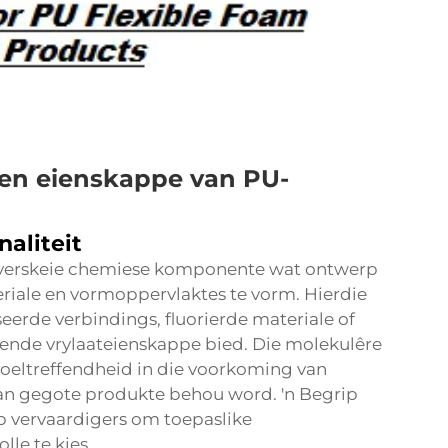
 en eienskappe van PU-
aliteit
 verskeie chemiese komponente wat ontwerp
eriale en vormoppervlaktes te vorm. Hierdie
eerde verbindings, fluorierde materiale of
kende vrylaateienskappe bied. Die molekulêre
doeltreffendheid in die voorkoming van
an gegote produkte behou word. 'n Begrip
 vervaardigers om toepaslike
le te kies.