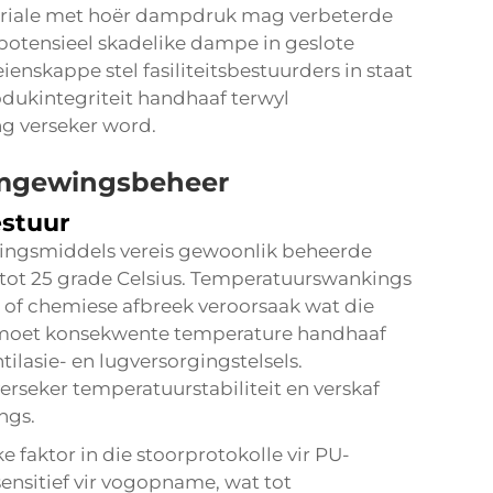
teriale met hoër dampdruk mag verbeterde
 potensieel skadelike dampe in geslote
ienskappe stel fasiliteitsbestuurders in staat
dukintegriteit handhaaf terwyl
g verseker word.
Omgewingsbeheer
estuur
lingsmiddels vereis gewoonlik beheerde
tot 25 grade Celsius. Temperatuurswankings
s of chemiese afbreek veroorsaak wat die
s moet konsekwente temperature handhaaf
tilasie- en lugversorgingstelsels.
rseker temperatuurstabiliteit en verskaf
ngs.
 faktor in die stoorprotokolle vir PU-
sensitief vir vogopname, wat tot