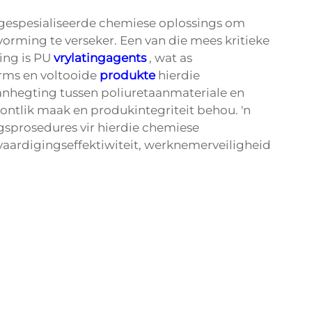
 gespesialiseerde chemiese oplossings om
rming te verseker. Een van die mees kritieke
ing is PU
vrylatingagents
, wat as
rms en voltooide
produkte
hierdie
nhegting tussen poliuretaanmateriale en
ntlik maak en produkintegriteit behou. 'n
ngsprosedures vir hierdie chemiese
rvaardigingseffektiwiteit, werknemerveiligheid