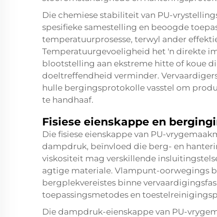
Die chemiese stabiliteit van PU-vrystellin
spesifieke samestelling en beoogde toepa
temperatuurprosesse, terwyl ander effekt
Temperatuurgevoeligheid het 'n direkte i
blootstelling aan ekstreme hitte of koue 
doeltreffendheid verminder. Vervaardiger
hulle bergingsprotokolle vasstel om prod
te handhaaf.
Fisiese eienskappe en berging
Die fisiese eienskappe van PU-vrygemaakmi
dampdruk, beïnvloed die berg- en hanteri
viskositeit mag verskillende insluitingstels
agtige materiale. Vlampunt-oorwegings b
bergplekvereistes binne vervaardigingsfasi
toepassingsmetodes en toestelreinigingsp
Die dampdruk-eienskappe van PU-vrygemaa