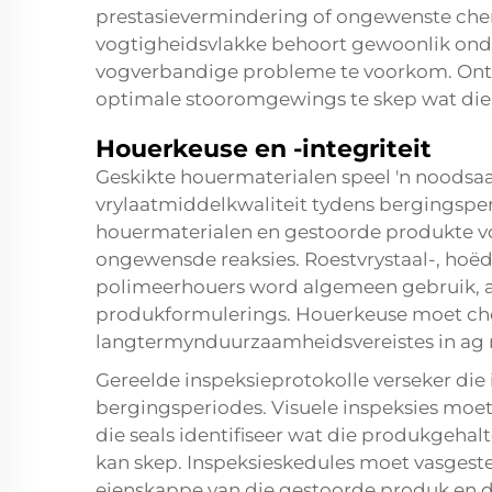
prestasievermindering of ongewenste chemi
vogtigheidsvlakke behoort gewoonlik ond
vogverbandige probleme te voorkom. Ont
optimale stooromgewings te skep wat die
Houerkeuse en -integriteit
Geskikte houermaterialen speel 'n noodsaa
vrylaatmiddelkwaliteit tydens bergingspe
houermaterialen en gestoorde produkte v
ongewensde reaksies. Roestvrystaal-, hoëdi
polimeerhouers word algemeen gebruik, a
produkformulerings. Houerkeuse moet che
langtermynduurzaamheidsvereistes in ag
Gereelde inspeksieprotokolle verseker die 
bergingsperiodes. Visuele inspeksies moet
die seals identifiseer wat die produkgehal
kan skep. Inspeksieskedules moet vasgeste
eienskappe van die gestoorde produk en