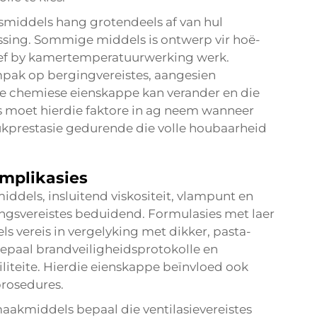
gsmiddels hang grotendeels af van hul
ssing. Sommige middels is ontwerp vir hoë-
ief by kamertemperatuurwerking werk.
mpak op bergingvereistes, aangesien
die chemiese eienskappe kan verander en die
s moet hierdie faktore in ag neem wanneer
ukprestasie gedurende die volle houbaarheid
implikasies
ddels, insluitend viskositeit, vlampunt en
ngsvereistes beduidend. Formulasies met laer
els vereis in vergelyking met dikker, pasta-
epaal brandveiligheidsprotokolle en
liteite. Hierdie eienskappe beïnvloed ook
rosedures.
kmiddels bepaal die ventilasievereistes