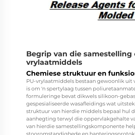
Begrip van die samestelling
vrylaatmiddels
Chemiese struktuur en funksion
PU-vrylaatmiddels bestaan gewoonlik uit
is om 'n spertylaag tussen poliuretaanmat
formuleringe bevat dikwels silikoon-gebas
gespesialiseerde wasafleidings wat uitste
struktuur van hierdie middels bepaal hul 
aanhegting terwyl die oppervlakgehalte v
van hierdie samestellingskomponente help
stooromstandighede en hanteringsprotokol