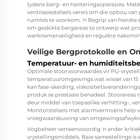
tydens berg- en hanteringsoperasies. Ma
ventilasiestelsels vereis om die opbou van
ruimtes te voorkom. 'n Begrip van hierdie e
om geskikte bergareas te ontwerp wat pro
werknemerveiligheid en regulêre nakomin
Veilige Bergprotokolle en 
Temperatuur- en humiditeitsb
Optimale stoorvoorwaardes vir PU-vrystel
temperatuuromgewings wat wissel van 15 
kan fase-skeiding, viskositeitsverandering
produk se prestasie benadeel. Stoorarea
deur middel van toepaslike verhitting-, ven
Monitorstelsels met alarmvermoëns help ve
vroegwaarskuwing van omgewingsafwyki
Vogbeheer verteenwoordig 'n ander kritieke
vrystellingsmiddels. Baie samestellings is 