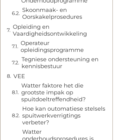
Onderhoudprogramme
Skoonmaak- en
Oorskakelprosedures
Opleiding en
Vaardigheidsontwikkeling
Operateur
opleidingsprogramme
Tegniese ondersteuning en
kennisbestuur
VEE
Watter faktore het die
grootste impak op
spuitdoeltreffendheid?
Hoe kan outomatiese stelsels
spuitwerkverrigtings
verbeter?
Watter
onderhoudsprosedures is