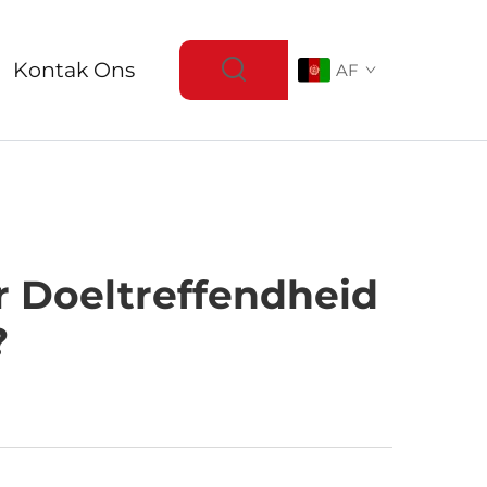
Kontak Ons
AF
r Doeltreffendheid
?