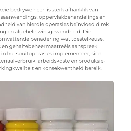
keie bedrywe heen is sterk afhanklik van
saanwendings, oppervlakbehandelings en
ndheid van hierdie operasies beïnvloed direk
ling en algehele winsgewendheid. Die
n omvattende benadering wat toestelkeuse,
s en gehaltebeheermaatreëls aanspreek.
in hul spuitoperasies implementeer, sien
riaalverbruik, arbeidskoste en produksie-
erkingkwaliteit en konsekwentheid bereik.