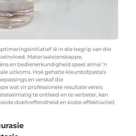
timeringsinitiatief lê in die begrip van die
 beïnvloed. Materiaaleienskappe,
s en bedienerkundigheid speel almal 'n
inale uitkoms. Hoë gehalte
kleurstofpasta's
oepassings en verskaf die
e wat vir professionele resultate vereis
stelselmatig te ontleed en te verbeter, kan
eide doeltreffendheid en koste-effektiwiteit
gurasie