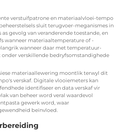
nte verstuifpatrone en materiaalvloei-tempo
eheerstelsels sluit terugvoer-meganismes in
 as gevolg van veranderende toestande, en
fs wanneer materiaaltemperature of -
al belangrik wanneer daar met temperatuur-
 onder verskillende bedryfsomstandighede
iese materiaallewering moontlik terwyl dit
po's verskaf. Digitale vlooiemeters kan
endhede identifiseer en data verskaf vir
 vlak van beheer word veral waardevol
entpasta gewerk word, waar
stgewendheid beïnvloed.
rbereiding