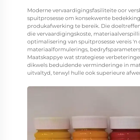
Moderne vervaardigingsfasiliteite oor vers
spuitprosesse om konsekwente bedekking
produkafwerking te bereik. Die doeltreffe
die vervaardigingskoste, materiaalverspil
optimalisering van spuitprosesse vereis '
materiaalformulerings, bedryfsparameter
Maatskappye wat strategiese verbeteringe 
dikwels beduidende verminderinge in mate
uitvaltyd, terwyl hulle ook superieure afw