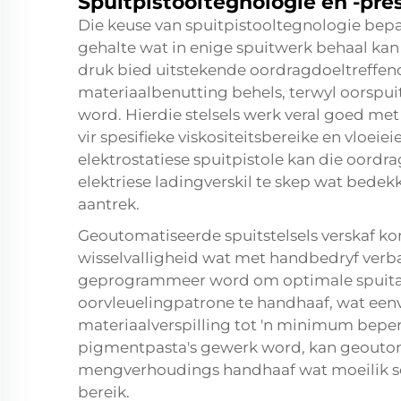
Spuitpistooltegnologie en -pre
Die keuse van spuitpistooltegnologie bep
gehalte wat in enige spuitwerk behaal kan
druk bied uitstekende oordragdoeltreffend
materiaalbenutting behels, terwyl oorsp
word. Hierdie stelsels werk veral goed m
vir spesifieke viskositeitsbereike en vloe
elektrostatiese spuitpistole kan die oordr
elektriese ladingverskil te skep wat bedek
aantrek.
Geoutomatiseerde spuitstelsels verskaf 
wisselvalligheid wat met handbedryf verba
geprogrammeer word om optimale spuita
oorvleuelingpatrone te handhaaf, wat een
materiaalverspilling tot 'n minimum bepe
pigmentpasta's gewerk word, kan geoutoma
mengverhoudings handhaaf wat moeilik s
bereik.