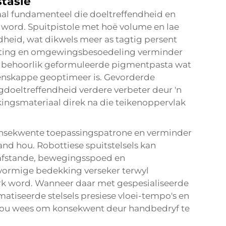
stasie
aal fundamenteel die doeltreffendheid en
 word. Spuitpistole met hoë volume en lae
heid, wat dikwels meer as tagtig persent
uiting en omgewingsbesoedeling verminder
et behoorlik geformuleerde pigmentpasta wat
ieienskappe geoptimeer is. Gevorderde
agdoeltreffendheid verdere verbeter deur 'n
kingsmateriaal direk na die teikenoppervlak
konsekwente toepassingspatrone en verminder
nd hou. Robottiese spuitstelsels kan
fstande, bewegingsspoed en
vormige bedekking verseker terwyl
rk word. Wanneer daar met gespesialiseerde
tiseerde stelsels presiese vloei-tempo's en
ou wees om konsekwent deur handbedryf te