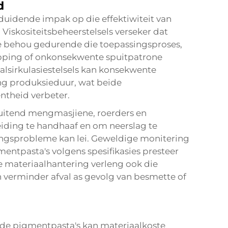
d
duidende impak op die effektiwiteit van
. Viskositeitsbeheerstelsels verseker dat
e behou gedurende die toepassingsproses,
opping of onkonsekwente spuitpatrone
lsirkulasiestelsels kan konsekwente
ang produksieduur, wat beide
ntheid verbeter.
luitend mengmasjiene, roerders en
iding te handhaaf en om neerslag te
singsprobleme kan lei. Geweldige monitering
entpasta's volgens spesifikasies presteer
e materiaalhantering verleng ook die
 verminder afval as gevolg van besmette of
rde pigmentpasta's kan materiaalkoste