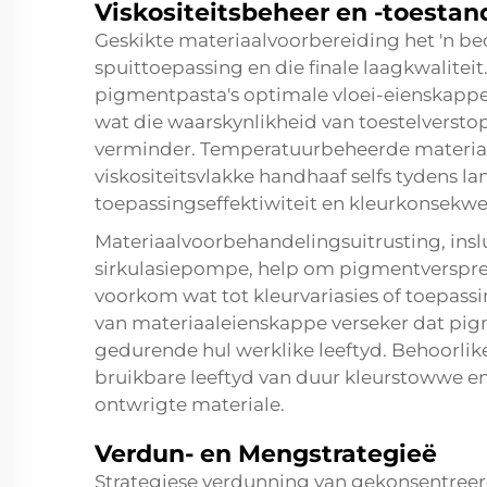
Viskositeitsbeheer en -toestan
Geskikte materiaalvoorbereiding het 'n be
spuittoepassing en die finale laagkwaliteit
pigmentpasta's optimale vloei-eienskapp
wat die waarskynlikheid van toestelverst
verminder. Temperatuurbeheerde materiaa
viskositeitsvlakke handhaaf selfs tydens l
toepassingseffektiwiteit en kleurkonsekwe
Materiaalvoorbehandelingsuitrusting, ins
sirkulasiepompe, help om pigmentverspre
voorkom wat tot kleurvariasies of toepas
van materiaaleienskappe verseker dat pigm
gedurende hul werklike leeftyd. Behoorlik
bruikbare leeftyd van duur kleurstowwe en
ontwrigte materiale.
Verdun- en Mengstrategieë
Strategiese verdunning van gekonsentree