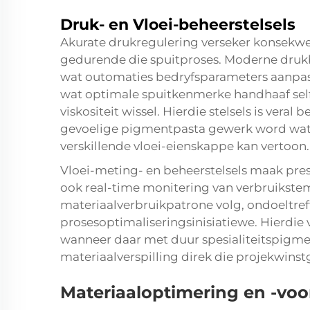
Druk- en Vloei-beheerstelsels
Akurate drukregulering verseker konsekwe
gedurende die spuitproses. Moderne drukb
wat outomaties bedryfsparameters aanpas
wat optimale spuitkenmerke handhaaf sel
viskositeit wissel. Hierdie stelsels is ver
gevoelige pigmentpasta gewerk word wat
verskillende vloei-eienskappe kan vertoon.
Vloei-meting- en beheerstelsels maak pres
ook real-time monitering van verbruikstem
materiaalverbruikpatrone volg, ondoeltreff
prosesoptimaliseringsinisiatiewe. Hierdie
wanneer daar met duur spesialiteitspigm
materiaalverspilling direk die projekwin
Materiaaloptimering en -voo