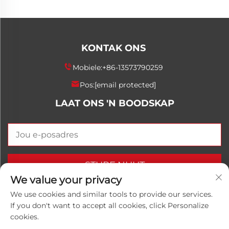
KONTAK ONS
Mobiele:
+86-13573790259
Pos:
[email protected]
LAAT ONS 'N BOODSKAP
STURF NUUT
We value your privacy
We use cookies and similar tools to provide our services.
If you don't want to accept all cookies, click Personalize
Kopiereg © 2025 China Shandong Luwanhong
cookies.
Chemical Co., Ltd. Alle regte voorbehou.