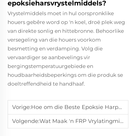
epoksieharsvrystelmiddels?
Vrystelmiddels moet in hul oorspronklike
houers gebêre word op 'n koel, droë plek weg
van direkte sonlig en hittebronne. Behoorlike
versegeling van die houers voorkom
besmetting en verdamping. Volg die
vervaardiger se aanbevelings vir
bergingstemperatuurgebiede en
houdbaarheidsbeperkings om die produk se
doeltreffendheid te handhaaf.
Vorige:
Hoe om die Beste Epoksie Harpvrystelmiddel vir Gietvorms te Kies?
Volgende:
Wat Maak 'n FRP Vrylatingmiddel Ideaal vir Komposiet Gietvorming?