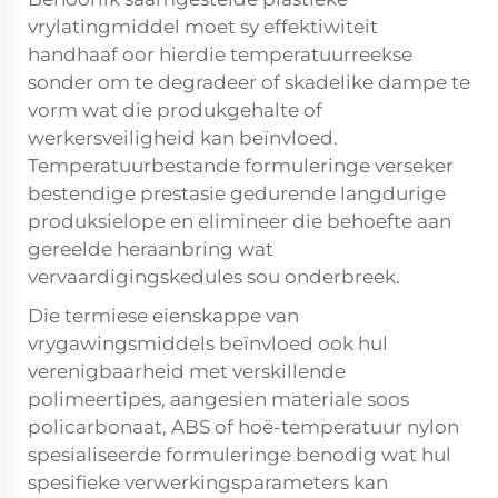
vrylatingmiddel moet sy effektiwiteit
handhaaf oor hierdie temperatuurreekse
sonder om te degradeer of skadelike dampe te
vorm wat die produkgehalte of
werkersveiligheid kan beïnvloed.
Temperatuurbestande formuleringe verseker
bestendige prestasie gedurende langdurige
produksielope en elimineer die behoefte aan
gereelde heraanbring wat
vervaardigingskedules sou onderbreek.
Die termiese eienskappe van
vrygawingsmiddels beïnvloed ook hul
verenigbaarheid met verskillende
polimeertipes, aangesien materiale soos
policarbonaat, ABS of hoë-temperatuur nylon
spesialiseerde formuleringe benodig wat hul
spesifieke verwerkingsparameters kan