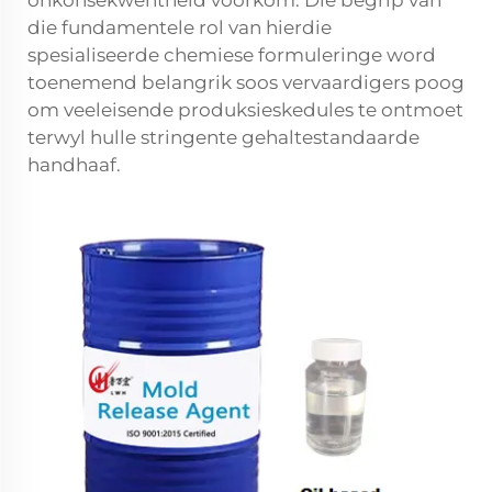
onkonsekwentheid voorkom. Die begrip van
die fundamentele rol van hierdie
spesialiseerde chemiese formuleringe word
toenemend belangrik soos vervaardigers poog
om veeleisende produksieskedules te ontmoet
terwyl hulle stringente gehaltestandaarde
handhaaf.