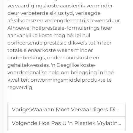
vervaardigingskoste aansienlik verminder
deur verbeterde siklus tyd, verlaagde
afvalkoerse en verlengde matrijs lewensduur.
Alhoewel hoëprestasie-formulerings hoër
aanvanklike koste mag hê, lei hul
oorheersende prestasie dikwels tot 'n laer
totale eienaarkoste weens minder
onderbrekings, onderhoudskoste en
gehaltekwessies. 'n Deeglike koste-
voordeelanalise help om belegging in hoë-
kwaliteit ontvormingsmiddelprodukte te
regverdig.
Vorige:
Waaraan Moet Vervaardigers Dink Wanneer Hulle 'n Plastiek Vrygelaar Kies?
Volgende:
Hoe Pas U 'n Plastiek Vrylatingmiddel Toe Vir Beste Mall Prestasie?