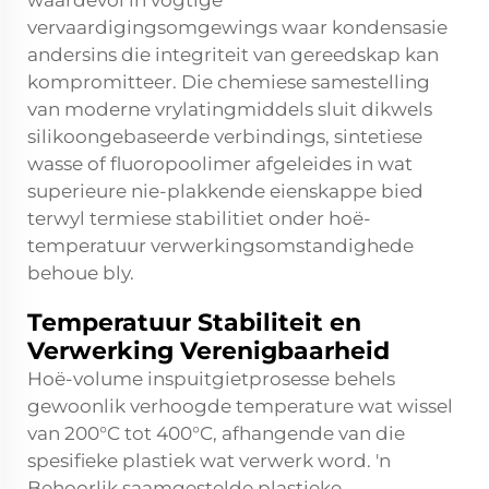
waardevol in vogtige
vervaardigingsomgewings waar kondensasie
andersins die integriteit van gereedskap kan
kompromitteer. Die chemiese samestelling
van moderne vrylatingmiddels sluit dikwels
silikoongebaseerde verbindings, sintetiese
wasse of fluoropoolimer afgeleides in wat
superieure nie-plakkende eienskappe bied
terwyl termiese stabilitiet onder hoë-
temperatuur verwerkingsomstandighede
behoue bly.
Temperatuur Stabiliteit en
Verwerking Verenigbaarheid
Hoë-volume inspuitgietprosesse behels
gewoonlik verhoogde temperature wat wissel
van 200°C tot 400°C, afhangende van die
spesifieke plastiek wat verwerk word. 'n
Behoorlik saamgestelde plastieke