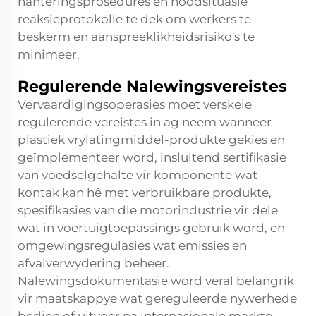
hanteringsprosedures en noodsituasie
reaksieprotokolle te dek om werkers te
beskerm en aanspreeklikheidsrisiko's te
minimeer.
Regulerende Nalewingsvereistes
Vervaardigingsoperasies moet verskeie
regulerende vereistes in ag neem wanneer
plastiek vrylatingmiddel-produkte gekies en
geïmplementeer word, insluitend sertifikasie
van voedselgehalte vir komponente wat
kontak kan hê met verbruikbare produkte,
spesifikasies van die motorindustrie vir dele
wat in voertuigtoepassings gebruik word, en
omgewingsregulasies wat emissies en
afvalverwydering beheer.
Nalewingsdokumentasie word veral belangrik
vir maatskappye wat gereguleerde nywerhede