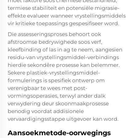
moet faktore soos chemiese bestandheid,
termiese stabiliteit en potensiële migrasie-
effekte evalueer wanneer vrystellingsmiddels
vir kritieke toepassings gespesifiseer word.
Die assesseringsproses behoort ook
afstroomse bedrywighede soos verf,
kleefbinding of las in ag te neem, aangesien
residu-van vrystellingsmiddel-verbindings
hierdie sekondêre prosesse kan belemmer.
Sekere plastiek-vrystellingsmiddel-
formulerings is spesifiek ontwerp om
verenigbaar te wees met post-
vormingsoperasies, terwyl ander dalk
verwydering deur skoonmaakprosesse
benodig voordat addisionele
vervaardigingsstappe uitgevoer kan word.
Aansoekmetode-oorwegings