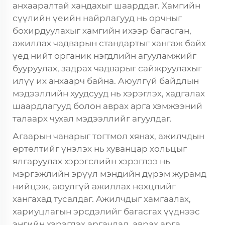
анхааралтай хандахыг шаарддаг. Хамгийн
сүүлийн үеийн найрлагууд нь орчныг
бохирдуулахыг хамгийн ихээр багасган,
ажиллах чадварын стандартыг хангаж байх
үед нийт органик нэгдлийн агууламжийг
бууруулах, задрах чадварыг сайжруулахыг
илүү их анхаарч байна. Аюулгүй байдлын
мэдээллийн хуудсууд нь хэрэглэх, хадгалах
шаардлагууд болон аврах арга хэмжээний
талаарх чухал мэдээллийг агуулдаг.
Агаарын чанарыг тогтмол хянах, ажилчдын
өртөлтийг үнэлэх нь хуванцар хольцыг
ялгаруулах хэрэгслийн хэрэглээ нь
мэргэжлийн эрүүл мэндийн дүрэм журамд
нийцэж, аюулгүй ажиллах нөхцлийг
хангахад тусалдаг. Ажилчдыг хамгаалах,
хариуцлагын эрсдэлийг багасгах үүднээс
энгийн хэрэглэх аргачлал, аврах арга