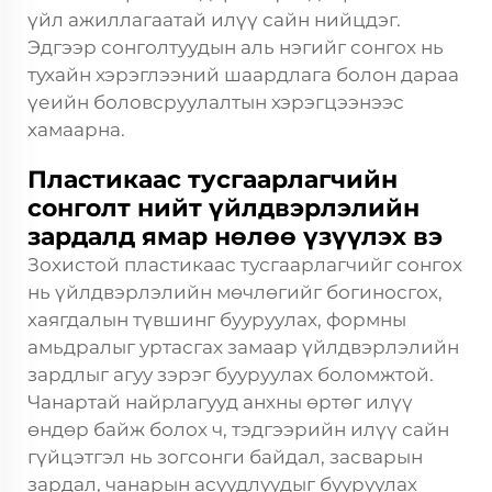
үйл ажиллагаатай илүү сайн нийцдэг.
Эдгээр сонголтуудын аль нэгийг сонгох нь
тухайн хэрэглээний шаардлага болон дараа
үеийн боловсруулалтын хэрэгцээнээс
хамаарна.
Пластикаас тусгаарлагчийн
сонголт нийт үйлдвэрлэлийн
зардалд ямар нөлөө үзүүлэх вэ
Зохистой пластикаас тусгаарлагчийг сонгох
нь үйлдвэрлэлийн мөчлөгийг богиносгох,
хаягдалын түвшинг бууруулах, формны
амьдралыг уртасгах замаар үйлдвэрлэлийн
зардлыг агуу зэрэг бууруулах боломжтой.
Чанартай найрлагууд анхны өртөг илүү
өндөр байж болох ч, тэдгээрийн илүү сайн
гүйцэтгэл нь зогсонги байдал, засварын
зардал, чанарын асуудлуудыг бууруулах