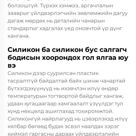
болзошгүй. Түрхэх хэмжээ, аргачлалын
зааврыг үйлдвэрлэгчийн зөвлөмжийн дагуу
дагаж мөрдөх нь деталийн чанарын
стандартыг хадгалах үед оновчтой үр дүнг
хангана.
Силикон ба силикон бус салгагч
бодисын хоорондох гол ялгаа юу
вэ
Силикон дээр суурилсан пластик
тасралтгүй байдалтай байх шинж чанартай
бүтээгдэхүүнүүд нь ихэвчлэн илүү өндөр
температурын тогтвортой байдлыг хангаж,
удаан хугацаагаар хамгаалалт үзүүлдэг тул
хүнд нөхцөлд ашиглахад тохиромжтой.
Силиконгүй найрлагууд нь цэвэрлэхэд илүү
хялбар бөгөөд будах эсвэл наалдах зэрэг
хиймэл гаргасны дараах үйлдвэрлэлийн