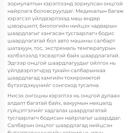
зориулалтын хэрэглээнд зориулсан онцгой
найрлага боловсруулдаг. Медикалын багаж
хэрэгсэл үйлдвэрлэхэд маш өндөр
цэвэршилт, биологийн нийцэх чадварын
шаардлагыг хангасан тусгаарлагч бодис
шаардлагатай бол авто машины салбарт
шатахуун, тос, экстремаль температурын
хэлбэлзэлд тэсвэртэй байх шаардлагатай.
Эдгээр онцгой шаардлагуудыг ойлгох нь
үйлдвэрлэгчдэд тухайн салбарынхаа
шаардлагад хамгийн тохиромжтой
бүтээгдэхүүнийг сонгоход тусална.
Нисэх онгоцны хэрэглээ нь онцгой дулаан
алдалт багатай байх, вакуумын нөхцөлд
гүйцэтгэлийг хадгалах шаардлагатай
тусгаарлагч бодисын найрлагыг шаарддаг.
Салбарын онцлог шаардлагад нийцсэн
бүтээгдэхүүнүүдийн хөгжил нь илүү