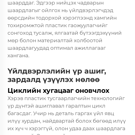
шаарддаг. Эдгээр нийцэх чадварын
шаардлагыг ойлгох нь үйлдвэрлэгчдэд
өөрсдийн тодорхой хэрэглээнд хамгийн
тохиромжтой пластик гаожуулагчийг
сонгоход тусалж, ялгаатай бүтээгдэхүүний
мөр болон материалтай холбоотой
шаардлагуудад оптимал ажиллагааг
хангана.
Үйлдвэрлэлийн үр ашиг,
зардалд үзүүлэх нөлөө
Циклийн хугацааг оновчлох
Хэрэв пластик тусгаарлагчийн технологийг
үр дүнтэй ашиглавал гаралтын цикл
багасдаг. Учир нь деталь гаргах үйл явц
илүү хурдан, найдвартай болох бөгөөд илүү
их хүч ч хэрэггүй, олон удаа даах шаардлага