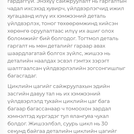
гардаггүй. Энэхүү сайжруулалт нь гаргалтын
чадал ихсэхэд хувирч, үйлдвэрлэгчид ижил
хугацаанд илүү их хэмжээний деталь
үйлдвэрлэх, тоног төхөөрөмжинд хийсэн
хөрөнгө оруулалтаас илүү их ашиг олох
боломжийг бий болгодог. Тогтмол деталь
гаргалт нь мөн деталийг гараар авах
шаардлагатай болгох зүйлс, жишээ нь
деталийн наалдах эсвэл гэмтэх зэрэгт
шалтгаалсан үйлдвэрлэлийн зогсонгишлыг
багасгадаг.
Циклийн цагийг сайжруулахын эдийн
засгийн давуу тал нь их хэмжээний
үйлдвэрлэлд тухайн циклийн цаг бага
багаар багассанаар ч томоохон зардал
хэмнэлтэд хүргэдэг тул ялангуяа чухал
болдог. Жишээлбэл, суурь цикл нь 30
секунд байгаа деталийн циклийн цагийг