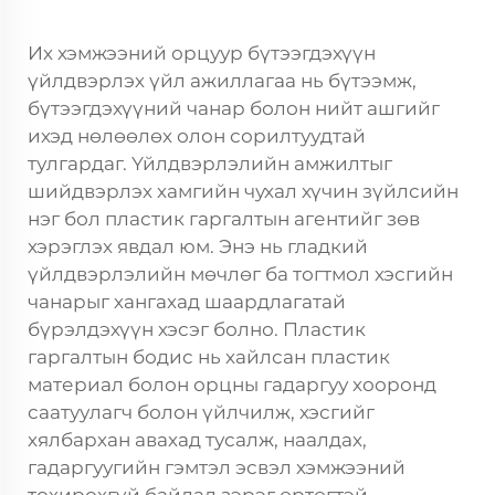
Их хэмжээний орцуур бүтээгдэхүүн
үйлдвэрлэх үйл ажиллагаа нь бүтээмж,
бүтээгдэхүүний чанар болон нийт ашгийг
ихэд нөлөөлөх олон сорилтуудтай
тулгардаг. Үйлдвэрлэлийн амжилтыг
шийдвэрлэх хамгийн чухал хүчин зүйлсийн
нэг бол пластик гаргалтын агентийг зөв
хэрэглэх явдал юм. Энэ нь гладкий
үйлдвэрлэлийн мөчлөг ба тогтмол хэсгийн
чанарыг хангахад шаардлагатай
бүрэлдэхүүн хэсэг болно. Пластик
гаргалтын бодис нь хайлсан пластик
материал болон орцны гадаргуу хооронд
саатуулагч болон үйлчилж, хэсгийг
хялбархан авахад тусалж, наалдах,
гадаргуугийн гэмтэл эсвэл хэмжээний