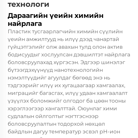
технологи
Дараагийн үеийн химийн
найрлага
Пластик тусгаарлагчийн химийн сүүлийн
үеийн амжилтууд нь илүү дээд чанартай
гүйцэтгэлийг олж авахын тулд олон актив
бодисуудыг хослуулсан дэвшилтэт найрлага
боловсруулахад хүргэсэн. Эдгээр шинэлэг
бүтээгдэхүүнүүд нанотехнологийн
нэмэлтүүдийг агуулдаг бөгөөд энэ нь
тэдгээрийг илүү их хугацаагаар хамгаалах,
миграцийг багасгах, илүү удаан хамгаалалт
үзүүлэх боломжийг олгодог ба цөөн тооны
хэрэглээгээр хангалттай. Оюунлаг хими
судлалын ойлголтыг нэгтгэснээр
боловсруулалтын тодорхой нөхцөл
байдлын дагуу температур эсвэл pH-ион