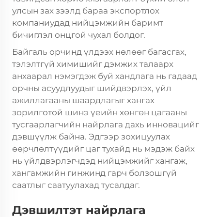
улсын зах зээлд бараа экспортлох
компаниудад нийцэмжийн баримт
бичиглэл онцгой чухал болдог.
Байгаль орчинд үлдээх нөлөөг багасгах,
тэлэлтгүй химишийг дэмжих талаарх
анхаарал нэмэгдэж буй хандлага нь гадаад
орчны асуудлуудыг шийдвэрлэх, үйл
ажиллагааны шаардлагыг хангах
зорилготой шинэ үеийн хөнгөн цагааны
тусгаарлагчийн найрлага дахь инновацийг
дэвшүүлж байна. Эдгээр зохицуулах
өөрчлөлтүүдийг цаг тухайд нь мэдэж байх
нь үйлдвэрлэгчдэд нийцэмжийг хангаж,
хангамжийн гинжинд гарч болзошгүй
саатлыг саатуулахад тусалдаг.
Дэвшилтэт найрлага