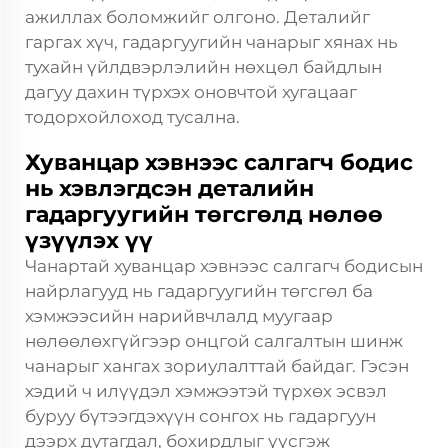
ажиллах боломжийг олгоно. Деталийг
гаргах хүч, гадаргуугийн чанарыг хянах нь
тухайн үйлдвэрлэлийн нөхцөл байдлын
дагуу дахин түрхэх оновчтой хугацааг
тодорхойлоход тусална.
Хуванцар хэвнээс салгагч бодис
нь хэвлэгдсэн деталийн
гадаргуугийн төгсгөлд нөлөө
үзүүлэх үү
Чанартай хуванцар хэвнээс салгагч бодисын
найрлагууд нь гадаргуугийн төгсгөл ба
хэмжээсийн нарийвчлалд муугаар
нөлөөлөхгүйгээр онцгой салгалтын шинж
чанарыг хангах зориулалттай байдаг. Гэсэн
хэдий ч илүүдэл хэмжээтэй түрхөх эсвэл
буруу бүтээгдэхүүн сонгох нь гадаргуун
дээрх дутагдал, бохирдлыг үүсгэж