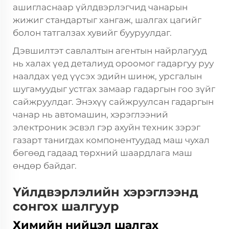
ашигласнаар үйлдвэрлэгчид чанарын
жижиг стандартыг хангаж, шалгах цагийг
болон татгалзах хувийг бууруулдаг.
Дэвшилтэт савлалтын агентын найрлагууд
нь халах үед деталиуд ороомог гадаргуу руу
наалдах үед үүсэх эдийн шинж, урсгалын
шугамуудыг устгах замаар гадаргын гоо зүйг
сайжруулдаг. Энэхүү сайжруулсан гадаргын
чанар нь автомашин, хэрэглээний
электроник эсвэл гэр ахуйн техник зэрэг
газарт танигдах компонентуудад маш чухал
бөгөөд гадаад төрхний шаардлага маш
өндөр байдаг.
Үйлдвэрлэлийн хэрэглээнд
сонгох шалгуур
Химийн нийцэл шалгах