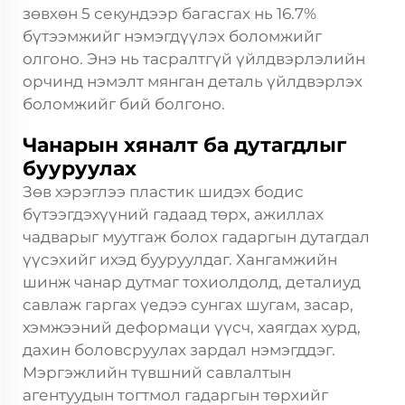
зөвхөн 5 секундээр багасгах нь 16.7%
бүтээмжийг нэмэгдүүлэх боломжийг
олгоно. Энэ нь тасралтгүй үйлдвэрлэлийн
орчинд нэмэлт мянган деталь үйлдвэрлэх
боломжийг бий болгоно.
Чанарын хяналт ба дутагдлыг
бууруулах
Зөв хэрэглээ
пластик шидэх бодис
бүтээгдэхүүний гадаад төрх, ажиллах
чадварыг муутгаж болох гадаргын дутагдал
үүсэхийг ихэд бууруулдаг. Хангамжийн
шинж чанар дутмаг тохиолдолд, деталиуд
савлаж гаргах үедээ сунгах шугам, засар,
хэмжээний деформаци үүсч, хаягдах хурд,
дахин боловсруулах зардал нэмэгддэг.
Мэргэжлийн түвшний савлалтын
агентуудын тогтмол гадаргын төрхийг