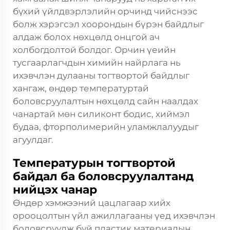
бүхий үйлдвэрлэлийн орчинд чийснээс
болж хэрэгсэл хоорондын бүрэн байдлыг
алдаж болох нөхцөлд онцгой ач
холбогдолтой болдог. Орчин үеийн
тусгаарлагчдын химийн найрлага нь
ихэвчлэн дулааны тогтвортой байдлыг
хангаж, өндөр температуртай
боловсруулалтын нөхцөлд сайн наалдах
чанартай мөн силиконт бодис, хиймэл
будаа, фторполимерийн уламжлалуудыг
агуулдаг.
Температурын тогтвортой
байдал ба боловсруулалтанд
нийцэх чанар
Өндөр хэмжээний цацлагаар хийх
орооцолтын үйл ажиллагааны үед ихэвчлэн
боловсруулж буй пластик материалын