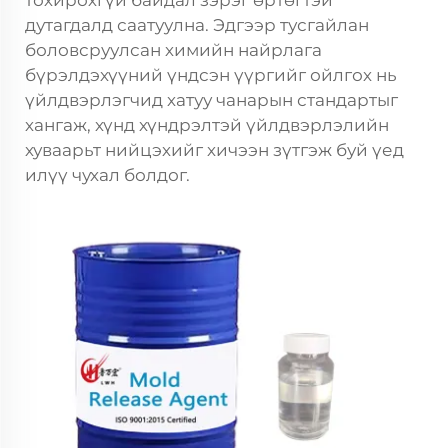
тохирохгүй байдал зэрэг өртөгтэй
дутагдалд саатуулна. Эдгээр тусгайлан
боловсруулсан химийн найрлага
бүрэлдэхүүний үндсэн үүргийг ойлгох нь
үйлдвэрлэгчид хатуу чанарын стандартыг
хангаж, хүнд хүндрэлтэй үйлдвэрлэлийн
хуваарьт нийцэхийг хичээн зүтгэж буй үед
илүү чухал болдог.