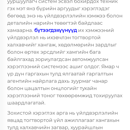
ууршуулагч систем эсвэл бохирдох техник
гэх мэт янз бүрийн аргуудыг хэрэглэдэг
бөгөөд энэ нь үйлдвэрлэлийн хэмжээ болон
деталийн нарийн төвөгтэй байдлаас
хамаарна.
бүтээгдэхүүнүүд
их хэмжээний
үйлдвэрлэл нь ихэвчлэн тогтвортой
халхавчийг хангаж, хөдөлмөрийн зардлыг
болон өртөх эрсдлийг хамгийн бага
байлгахад зориулагдсан автомжуулсан
хэрэглээний системээс ашиг олдог. Ямар ч
үр дүн гаргахын тулд ялгаатай гаргалтын
агентийн найрлага дахь зуурмаг чанар
болон цацалтын онцлогийг тухайн
хэрэглээний тоног төхөөрөмжид тохируулах
шаардлагатай.
Зохистой хэрэглэх арга нь үйлдвэрлэлийн
явцад тогтвортой үйл ажиллагааг хангахын
тулд халхавчийн загвар, хуурайшлын