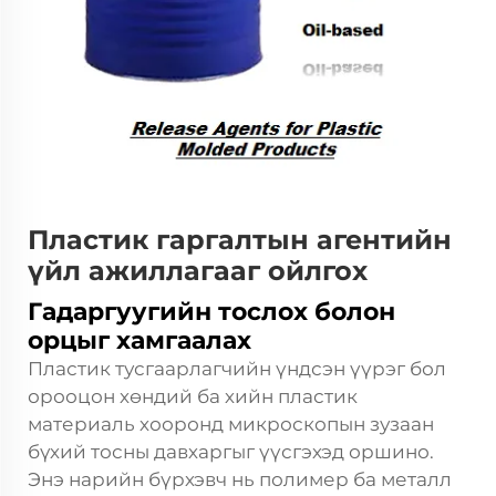
Пластик гаргалтын агентийн
үйл ажиллагааг ойлгох
Гадаргуугийн тослох болон
орцыг хамгаалах
Пластик тусгаарлагчийн үндсэн үүрэг бол
орооцон хөндий ба хийн пластик
материаль хооронд микроскопын зузаан
бүхий тосны давхаргыг үүсгэхэд оршино.
Энэ нарийн бүрхэвч нь полимер ба металл