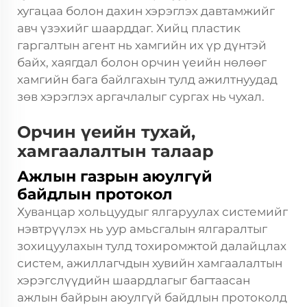
хугацаа болон дахин хэрэглэх давтамжийг
авч үзэхийг шаарддаг. Хийц пластик
гаргалтын агент нь хамгийн их үр дүнтэй
байх, хаягдал болон орчин үеийн нөлөөг
хамгийн бага байлгахын тулд ажилтнуудад
зөв хэрэглэх аргачлалыг сургах нь чухал.
Орчин үеийн тухай,
хамгаалалтын талаар
Ажлын газрын аюулгүй
байдлын протокол
Хуванцар хольцуудыг ялгаруулах системийг
нэвтрүүлэх нь уур амьсгалын ялгаралтыг
зохицуулахын тулд тохиромжтой далайцлах
систем, ажиллагчдын хувийн хамгаалалтын
хэрэгслүүдийн шаардлагыг багтаасан
ажлын байрын аюулгүй байдлын протоколд