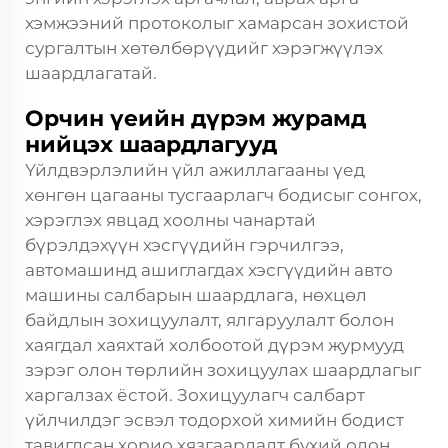
хэмжээний протоколыг хамарсан зохистой
сургалтын хөтөлбөрүүдийг хэрэгжүүлэх
шаардлагатай.
Орчин үеийн дүрэм журамд
нийцэх шаардлагууд
Үйлдвэрлэлийн үйл ажиллагааны үед
хөнгөн цагааны тусгаарлагч бодисыг сонгох,
хэрэглэх явцад хоолны чанартай
бүрэлдэхүүн хэсгүүдийн гэрчилгээ,
автомашинд ашиглагдах хэсгүүдийн авто
машины салбарын шаардлага, нөхцөл
байдлын зохицуулалт, ялгаруулалт болон
хаягдал хаяхтай холбоотой дүрэм журмууд
зэрэг олон төрлийн зохицуулах шаардлагыг
харгалзах ёстой. Зохицуулагч салбарт
үйлчилдэг эсвэл тодорхой химийн бодист
тавигдсан хорио хязгаарлалт бүхий олон