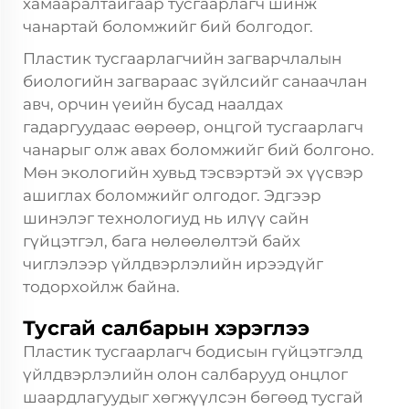
хамааралтайгаар тусгаарлагч шинж
чанартай боломжийг бий болгодог.
Пластик тусгаарлагчийн загварчлалын
биологийн загвараас зүйлсийг санаачлан
авч, орчин үеийн бусад наалдах
гадаргуудаас өөрөөр, онцгой тусгаарлагч
чанарыг олж авах боломжийг бий болгоно.
Мөн экологийн хувьд тэсвэртэй эх үүсвэр
ашиглах боломжийг олгодог. Эдгээр
шинэлэг технологиуд нь илүү сайн
гүйцэтгэл, бага нөлөөлөлтэй байх
чиглэлээр үйлдвэрлэлийн ирээдүйг
тодорхойлж байна.
Тусгай салбарын хэрэглээ
Пластик тусгаарлагч бодисын гүйцэтгэлд
үйлдвэрлэлийн олон салбарууд онцлог
шаардлагуудыг хөгжүүлсэн бөгөөд тусгай