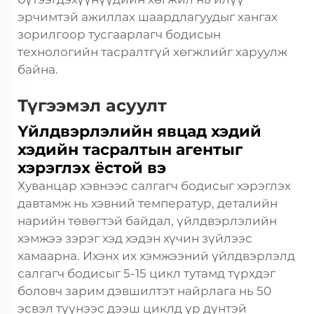
эрчимтэй ажиллах шаардлагуудыг хангах
зорилгоор тусгаарлагч бодисын
технологийн тасралтгүй хөгжлийг харуулж
байна.
Түгээмэл асуулт
Үйлдвэрлэлийн явцад хэдий
хэдийн тасралтын агентыг
хэрэглэх ёстой вэ
Хуванцар хэвнээс салгагч бодисыг хэрэглэх
давтамж нь хэвний температур, деталийн
нарийн төвөгтэй байдал, үйлдвэрлэлийн
хэмжээ зэрэг хэд хэдэн хүчин зүйлээс
хамаарна. Ихэнх их хэмжээний үйлдвэрлэлд
салгагч бодисыг 5-15 цикл тутамд түрхдэг
боловч зарим дэвшилтэт найрлага нь 50
эсвэл түүнээс дээш циклд үр дүнтэй