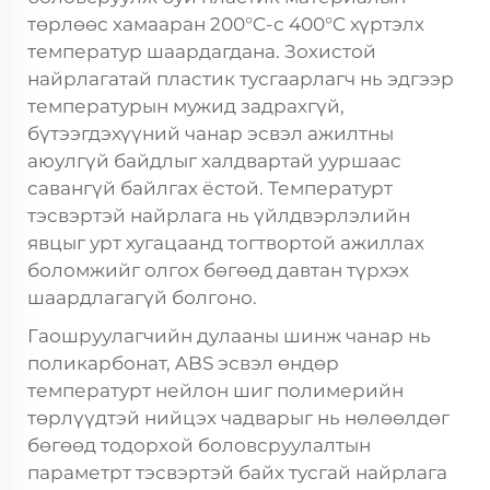
төрлөөс хамааран 200°C-с 400°C хүртэлх
температур шаардагдана. Зохистой
найрлагатай пластик тусгаарлагч нь эдгээр
температурын мужид задрахгүй,
бүтээгдэхүүний чанар эсвэл ажилтны
аюулгүй байдлыг халдвартай ууршаас
савангүй байлгах ёстой. Температурт
тэсвэртэй найрлага нь үйлдвэрлэлийн
явцыг урт хугацаанд тогтвортой ажиллах
боломжийг олгох бөгөөд давтан түрхэх
шаардлагагүй болгоно.
Гаошруулагчийн дулааны шинж чанар нь
поликарбонат, ABS эсвэл өндөр
температурт нейлон шиг полимерийн
төрлүүдтэй нийцэх чадварыг нь нөлөөлдөг
бөгөөд тодорхой боловсруулалтын
параметрт тэсвэртэй байх тусгай найрлага