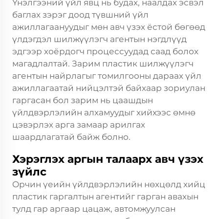
Үнэлгээний үйл явц нь будах, наалдах эсвэл
баглах зэрэг доод түвшний үйл
ажиллагаануудыг мөн авч үзэх ёстой бөгөөд
үлдэгдэл шилжүүлэгч агентын нэгдлүүд
эдгээр хоёрдогч процессуудад саад болох
магадлалтай. Зарим пластик шилжүүлэгч
агентын найрлагыг томилгооны дараах үйл
ажиллагаатай нийцэлтэй байхаар зориулан
гаргасан бол зарим нь цаашдын
үйлдвэрлэлийн алхамуудыг хийхээс өмнө
цэвэрлэх арга замаар арилгах
шаардлагатай байж болно.
Хэрэглэх аргын талаарх авч үзэх
зүйлс
Орчин үеийн үйлдвэрлэлийн нөхцөлд хийц
пластик гаргалтын агентийг гарган авахын
тулд гар аргаар цацаж, автомжуулсан