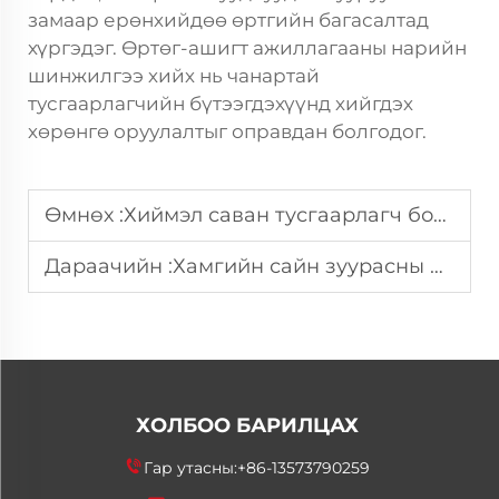
замаар ерөнхийдөө өртгийн багасалтад
хүргэдэг. Өртөг-ашигт ажиллагааны нарийн
шинжилгээ хийх нь чанартай
тусгаарлагчийн бүтээгдэхүүнд хийгдэх
хөрөнгө оруулалтыг оправдан болгодог.
Өмнөх :
Хиймэл саван тусгаарлагч бодис сонгохдоо үйлдвэрлэгчид юуг анхаарах ёстой вэ?
Дараачийн :
Хамгийн сайн зуурасны ажиллагаагийн тулд пластикийн чөлөөлөх бодисыг хэрхэн хэрэглэх вэ?
ХОЛБОО БАРИЛЦАХ
Гар утасны:
+86-13573790259