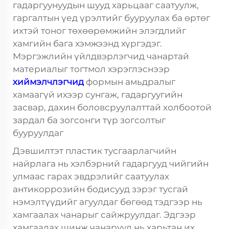
гадаргуунуудын шууд харьцааг саатуулж,
гаргалтын үед үрэлтийг бууруулах ба өртөг
ихтэй тоног төхөөрөмжийн элэгдлийг
хамгийн бага хэмжээнд хүргэдэг.
Мэргэжлийн үйлдвэрлэгчид чанартай
материалыг тогтмол хэрэглэснээр
хиймэлчлэгчид
формын амьдралыг
хамаагүй ихээр сунгаж, гадаргуугийн
засвар, дахин боловсруулалттай холбоотой
зардал ба зогсонги түр зогсолтыг
бууруулдаг
Дэвшилтэт пластик тусгаарлагчийн
найрлага нь хэлбэрний гадаргууд чийгийн
улмаас гарах эвдрэлийг саатуулах
антикоррозийн бодисууд зэрэг тусгай
нэмэлтүүдийг агуулдаг бөгөөд тэдгээр нь
хамгаалах чанарыг сайжруулдаг. Эдгээр
хамгаалах шинж чанарууд нь харьтан их