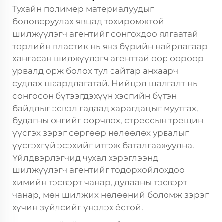
Тухайн полимер материалуудыг
боловсруулах явцад тохиромжтой
шилжүүлэгч агентийг сонгохдоо ялгаатай
төрлийн пластик нь янз бүрийн найрлагаар
хангасан шилжүүлэгч агенттай өөр өөрөөр
урвалд орж болох тул сайтар анхаарч
судлах шаардлагатай. Нийцэл шалгалт нь
сонгосон бүтээгдэхүүн хэсгийн бүтэн
байдлыг эсвэл гадаад харагдацыг муутгах,
будагны өнгийг өөрчлөх, стрессын трещин
үүсгэх зэрэг сөргөөр нөлөөлөх урвалыг
үүсгэхгүй эсэхийг итгэж баталгаажуулна.
Үйлдвэрлэгчид чухал хэрэглээнд
шилжүүлэгч агентийг тодорхойлохдоо
химийн тэсвэрт чанар, дулааны тэсвэрт
чанар, мөн шилжих нөлөөний боломж зэрэг
хүчин зүйлсийг үнэлэх ёстой.