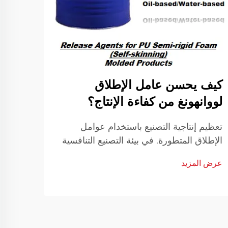
كيف يحسن عامل الإطلاق
هل ي
لووانهونغ من كفاءة الإنتاج؟
أن ي
ونظي
تعظيم إنتاجية التصنيع باستخدام عوامل
الإطلاق المتطورة. في بيئة التصنيع التنافسية
فهم ق
اليوم، تُعد الكفاءة الإنتاجية حجر الزاوية
في ال
عرض المزيد
للنجاح. وقد برز تطبيق عامل الإطلاق عالي
إلى ح
عرض ا
الجودة كعامل تغيير جذري ...
أعمال
القائ