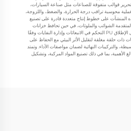
ص تحرير قوالب متفوقة للصناعات مثل صناعة السيارات،
لع الاستهلاكية. وتشمل الميزات التقنية للمصانع المعاصرة لعوامل الإطلاق PU أنظمة تحكم عملية محوسبة تراقب درجة الحرارة، والضغط، واللزوجة،
 هذه المنشآت على خطوط إنتاج متعددة قادرة على تصنيع
المتقدمة الشوائب والملوثات، في حين تحافظ خزانات
التخزين الخاصة على الظروف المثلى للمواد الخام والمنتجات النهائية. وتكفل أنظمة الامتثال البيئي المدمجة داخل مصانع عوامل الإطلاق PU التحكم في الانبعاثات وإدارة النفايات وفقًا
 ذات حلقة مغلقة لتقليل الأثر البيئي مع الحفاظ على
يطة، والتركيبات النهائية لضمان مواصفات الأداء. وتمتد
ء تحرير القوالب أمرًا بالغ الأهمية، بما في ذلك تصنيع المواد المركبة، وتشكيل