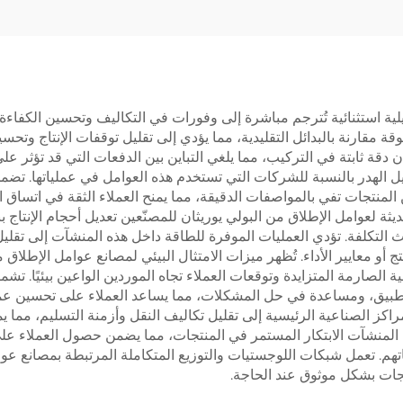
لية استثنائية تُترجم مباشرة إلى وفورات في التكاليف وتحسين الكفاءة
قارنة بالبدائل التقليدية، مما يؤدي إلى تقليل توقفات الإنتاج وتحسي
ان دقة ثابتة في التركيب، مما يلغي التباين بين الدفعات التي قد تؤثر ع
وتقليل الهدر بالنسبة للشركات التي تستخدم هذه العوامل في عملياتها. 
لمنتجات تفي بالمواصفات الدقيقة، مما يمنح العملاء الثقة في اتساق 
لحديثة لعوامل الإطلاق من البولي يوريثان للمصنّعين تعديل أحجام الإنتا
تكلفة. تؤدي العمليات الموفرة للطاقة داخل هذه المنشآت إلى تقليل تك
أو معايير الأداء. تُظهر ميزات الامتثال البيئي لمصانع عوامل الإطلا
لصارمة المتزايدة وتوقعات العملاء تجاه الموردين الواعين بيئيًا. تش
طبيق، ومساعدة في حل المشكلات، مما يساعد العملاء على تحسين عمليا
اكز الصناعية الرئيسية إلى تقليل تكاليف النقل وأزمنة التسليم، مما ي
ه المنشآت الابتكار المستمر في المنتجات، مما يضمن حصول العملاء ع
هم. تعمل شبكات اللوجستيات والتوزيع المتكاملة المرتبطة بمصانع عوا
تجات بشكل موثوق عند الحاجة.