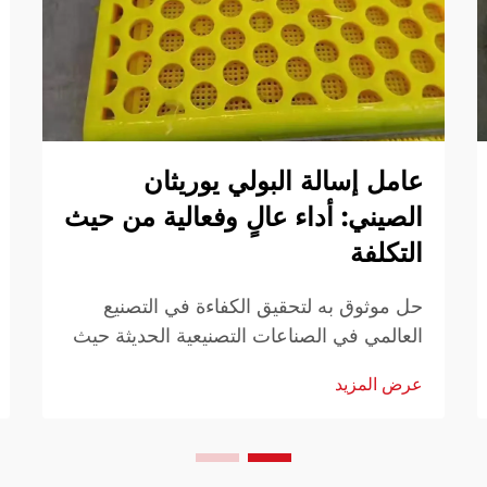
عامل إسالة البولي يوريثان
الصيني: أداء عالٍ وفعالية من حيث
التكلفة
حل موثوق به لتحقيق الكفاءة في التصنيع
العالمي في الصناعات التصنيعية الحديثة حيث
السرعة والاتساق والجودة لها الأولوية، فإن
عرض المزيد
اختيار المواد والمواد المساعدة في المعالجة
يؤثر بشكل كبير على النتائج العامة. من بين
هذه المواد، تلعب... الصينية دورًا حيويًا.