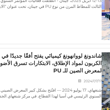
12-13 أبريل 2025، جينان - انطلقت فعاليات المؤتمر
والتخفيض في التكاليف مع..."
شاندونغ لووانهونغ كيميائي يفتح أفقًا جديدًا ف
الكربون لمواد الإطلاق، الابتكارات تسرق الأض
لمعرض الصين للـ PU
2024/07/17
السنوي الرئيسي في آسيا لهذا القطاع، في مركز شنغهاي الجدي
محلية رائدة في إنتاج عوامل الإطلاق، شاندونغ لووان...