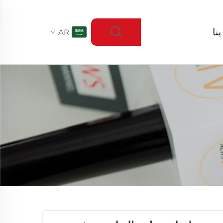
نا
AR