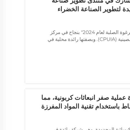
 تشارك في منتدى تطوير صناعة
ة لتطوير الصناعة الخضراء
شيامن، 18-19 أبريل 2024 — تم عقد "منتدى تطوير صناعة الرغوة الصلبة لعام 2024" بنجاح في مركز
مؤتمرات شيامن الدولي. هذا المنتدى نظّمته جمعية الصناعة الصينية (CPUIA). وبصفتها رائدة محلية في
 عملية صفر انبعاثات كربونية، مما
ط باستخدام تقنية المواد المفرزة
وانهونغ الكيميائية المحدودة، وهي شركة رائدة في