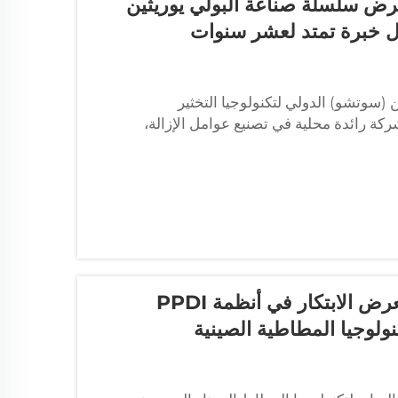
معرض سلسلة صناعة البولي يوريثين
ل خبرة تمتد لعشر سنوات
رض الصين (سوتشو) الدولي لتكنولوجيا التخثير
 ثلاثة أيام. وبصفتها شركة رائدة محلية في تصنيع عوامل الإزالة،
شركة شاندونغ لووانهونغ الكيميائية المحدودة تعرض الابتكار في أنظمة PPDI
نولوجيا المطاطية الصينية