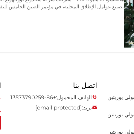
تصنيع عوامل الإطلاق المحلية، في مؤتمر الصين الخامس للتقني
المؤتمر في مركز مؤتمرات هانغتشو جوييتانغ ...
اتصل بنا
ا
ولي يوريثين
الهاتف المحمول:
+86-13573790259
بريد:
[email protected]
ولي يوريثين
ولي يوريثين