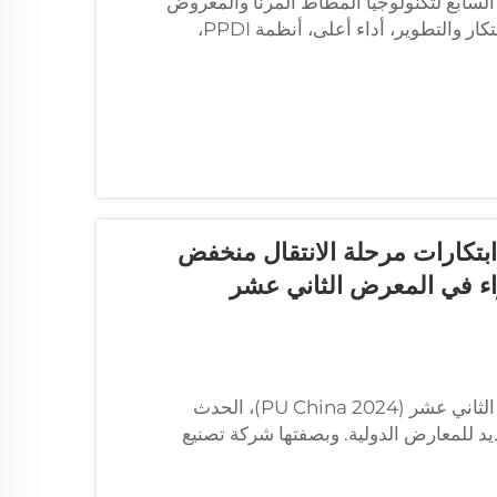
 السنوي السابع لتكنولوجيا المطاط المرنا والمعروض
الثالث للمطاط المرن من نوع PU في جينان، تحت عنوان "الابتكار والتطوير، أداء أعلى، أنظمة PPDI،
ي ابتكارات مرحلة الانتقال منخفض
واء في المعرض الثاني عشر
شنغهاي، 17 يوليو 2024 — افتُتح بشكل كبير المعرض الصيني الثاني عشر (PU China 2024)، الحدث
د للمعارض الدولية. وبصفتها شركة تصنيع