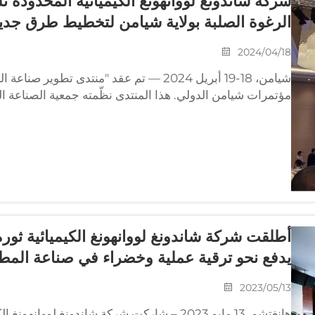
شركة شاندونغ لووانهونغ الكيميائية المحدودة
الرغوة الصلبة بولاية شيامن لتخطيط طرق جديد
2024/04/18
تصنيع عوامل الإطلاق، حضرت شركة ...
أطلقت شركة شاندونغ لووانهونغ الكيميائية ثورة
يدفع نحو ترقية عملية وخضراء في صناعة المطا
2023/05/13
هانغتشو، 13 مايو 2023 – شاركت شركة شاندونغ لو