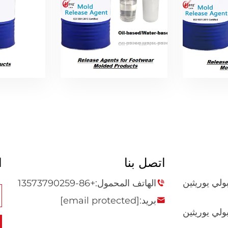
اتصل بنا
ا
ولي يوريثين
الهاتف المحمول:
+86-13573790259
بريد:
[email protected]
ولي يوريثين