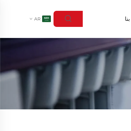
نا
AR