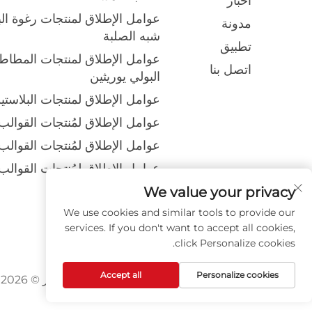
أخبار
عوامل الإطلاق لمنتجات رغوة الب
مدونة
شبه الصلبة
تطبيق
عوامل الإطلاق لمنتجات المطاط ا
اتصل بنا
البولي يوريثين
عوامل الإطلاق لمنتجات البلاستيك 
عوامل الإطلاق لمُنتجات القوالب
عوامل الإطلاق لمُنتجات القوالب
عوامل الإطلاق لمُنتجات القوالب
بالأحذية
We value your privacy
معاجين الصبغة
We use cookies and similar tools to provide our
services. If you don't want to accept all cookies,
منتجات أخرى
click Personalize cookies.
Accept all
Personalize cookies
حقوق الطبع والنشر © 2026 شركة شاندونغ لووانهونغ الكيميائية المحدودة في الصين. جميع الحقوق محفوظة.