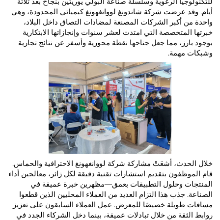
ا الرغوية وسلسلة صناعة البولي يوريثين بنجاح بعد ثلاثة
 عرضت شركة شاندونغ لووانغهونغ كيميائي المحدودة، وهي
أكبر الشركات المصنعة لمضادات التصاق داخل البلاد،
متخصصة التي امتدت لعشر سنوات وإنجازاتها الابتكارية
ز، مما جعل جناحها نقطة محورية وأسفر عن نتائج تجارية
همة.
ث، أشعَتْ مشاركة شركة لووانغهونغ الاحترافية والحماس.
فون بتقديم استشارات تقنية دقيقة لكل زائر، معالجين أداء
 وحلول التطبيقات بعمق—مظهرين خبرة عميقة في
ذب هذا التزام العديد من العملاء المحليين الذين قطعوا
يلة خصيصًا للمعرض. عمل العملاء السابقون على تعزيز
قة من خلال تبادلات عميقة، بينما دخل الشركاء الجدد في