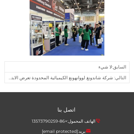
لا شيء
ة شاندونغ لووانهونغ الكيميائية المحدودة تعرض الابتكار في أنظمة PPDI وكفاءة التكلفة في المؤتمر السنوي السابع للتكنولوجيا المطاطية الصينية
اتصل بنا
الهاتف المحمول:
+86-13573790259
بريد:
[email protected]