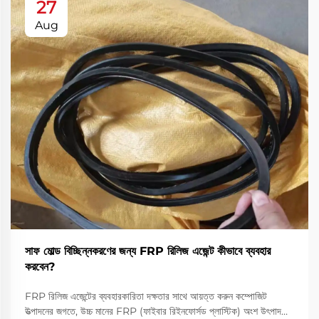
27
Aug
সাফ মোল্ড বিচ্ছিন্নকরণের জন্য FRP রিলিজ এজেন্ট কীভাবে ব্যবহার
করবেন?
FRP রিলিজ এজেন্টের ব্যবহারকারিতা দক্ষতার সাথে আয়ত্ত করুন কম্পোজিট
উত্পাদনের জগতে, উচ্চ মানের FRP (ফাইবার রিইনফোর্সড প্লাস্টিক) অংশ উৎপাদনের