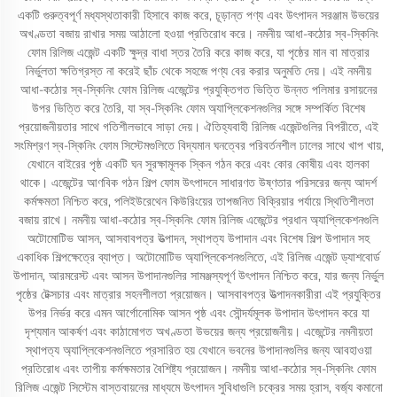
একটি গুরুত্বপূর্ণ মধ্যস্থতাকারী হিসাবে কাজ করে, চূড়ান্ত পণ্য এবং উৎপাদন সরঞ্জাম উভয়ের
অখণ্ডতা বজায় রাখার সময় আঠালো হওয়া প্রতিরোধ করে। নমনীয় আধা-কঠোর স্ব-স্কিনিং
ফোম রিলিজ এজেন্ট একটি ক্ষুদ্র বাধা স্তর তৈরি করে কাজ করে, যা পৃষ্ঠের মান বা মাত্রার
নির্ভুলতা ক্ষতিগ্রস্ত না করেই ছাঁচ থেকে সহজে পণ্য বের করার অনুমতি দেয়। এই নমনীয়
আধা-কঠোর স্ব-স্কিনিং ফোম রিলিজ এজেন্টের প্রযুক্তিগত ভিত্তি উন্নত পলিমার রসায়নের
উপর ভিত্তি করে তৈরি, যা স্ব-স্কিনিং ফোম অ্যাপ্লিকেশনগুলির সঙ্গে সম্পর্কিত বিশেষ
প্রয়োজনীয়তার সাথে গতিশীলভাবে সাড়া দেয়। ঐতিহ্যবাহী রিলিজ এজেন্টগুলির বিপরীতে, এই
সংমিশ্রণ স্ব-স্কিনিং ফোম সিস্টেমগুলিতে বিদ্যমান ঘনত্বের পরিবর্তনশীল ঢালের সাথে খাপ খায়,
যেখানে বাইরের পৃষ্ঠ একটি ঘন সুরক্ষামূলক স্কিন গঠন করে এবং কোর কোষীয় এবং হালকা
থাকে। এজেন্টের আণবিক গঠন শিল্প ফোম উৎপাদনে সাধারণত উষ্ণতার পরিসরের জন্য আদর্শ
কর্মক্ষমতা নিশ্চিত করে, পলিইউরেথেন কিউরিংয়ের তাপজনিত বিক্রিয়ার পর্যায়ে স্থিতিশীলতা
বজায় রাখে। নমনীয় আধা-কঠোর স্ব-স্কিনিং ফোম রিলিজ এজেন্টের প্রধান অ্যাপ্লিকেশনগুলি
অটোমোটিভ আসন, আসবাবপত্র উত্পাদন, স্থাপত্য উপাদান এবং বিশেষ শিল্প উপাদান সহ
একাধিক শিল্পক্ষেত্রে ব্যাপ্ত। অটোমোটিভ অ্যাপ্লিকেশনগুলিতে, এই রিলিজ এজেন্ট ড্যাশবোর্ড
উপাদান, আরমরেস্ট এবং আসন উপাদানগুলির সামঞ্জস্যপূর্ণ উৎপাদন নিশ্চিত করে, যার জন্য নির্ভুল
পৃষ্ঠের টেক্সচার এবং মাত্রার সহনশীলতা প্রয়োজন। আসবাবপত্র উত্পাদনকারীরা এই প্রযুক্তির
উপর নির্ভর করে এমন আর্গোনোমিক আসন পৃষ্ঠ এবং সৌন্দর্যমূলক উপাদান উৎপাদন করে যা
দৃশ্যমান আকর্ষণ এবং কাঠামোগত অখণ্ডতা উভয়ের জন্য প্রয়োজনীয়। এজেন্টের নমনীয়তা
স্থাপত্য অ্যাপ্লিকেশনগুলিতে প্রসারিত হয় যেখানে ভবনের উপাদানগুলির জন্য আবহাওয়া
প্রতিরোধ এবং তাপীয় কর্মক্ষমতার বৈশিষ্ট্য প্রয়োজন। নমনীয় আধা-কঠোর স্ব-স্কিনিং ফোম
রিলিজ এজেন্ট সিস্টেম বাস্তবায়নের মাধ্যমে উৎপাদন সুবিধাগুলি চক্রের সময় হ্রাস, বর্জ্য কমানো