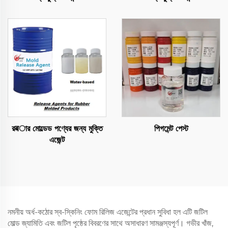
রबার মোল্ডেড পণ্যের জন্য মুক্তি
পিগমেন্ট পেস্ট
এজেন্ট
নমনীয় অর্ধ-কঠোর স্ব-স্কিনিং ফোম রিলিজ এজেন্টের প্রধান সুবিধা হল এটি জটিল
মোল্ড জ্যামিতি এবং জটিল পৃষ্ঠের বিবরণের সাথে অসাধারণ সামঞ্জস্যপূর্ণ। গভীর খাঁজ,