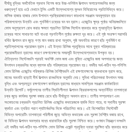
দীর্ঘায়ু বৃদ্ধির অর্থনৈতিক প্রভাব বিশেষ করে উচ্চ-ভলিউম উত্পাদন অপারেশনগুলির জন্য
গুরুত্বপূর্ণ হয়ে ওঠে যেখানে টুলিং একটি উল্লেখযোগ্য মূলধন বিনিয়োগের প্রতিনিধিত্ব করে।
মাসিক হাজার হাজার ফোম উপাদান প্রক্রিয়াজাতকরণ কারখানা সরঞ্জাম অবমূল্যায়ন হার
পরিমাপযোগ্য উন্নতি এবং পুনর্নির্মাণ চক্রের ঘন ঘন হ্রাস। এজেন্টের ক্ষুদ্র পৃষ্ঠের অনিয়মগুলিতে
ফোম অনুপ্রবেশ রোধ করার ক্ষমতা প্রচলিত রিলিজ সিস্টেম ব্যবহার করে পুনরাবৃত্তি উত্পাদন
চক্রের সাথে সাধারণত ঘটে যাওয়া প্রগতিশীল পৃষ্ঠের রুক্ষতা দূর করে। এই পৃষ্ঠ সংরক্ষণ সরাসরি
বর্ধিত উত্পাদন রান জুড়ে পণ্য মান বজায় রাখা অনুবাদ, পৃষ্ঠ অবনতির কারণে ছাঁচ পুনর্নির্মাণ বা
প্রতিস্থাপনের প্রয়োজন হ্রাস। এই উন্নত রিলিজ প্রযুক্তির সাথে যুক্ত পরিষ্কারের
প্রয়োজনীয়তা হ্রাসের কারণে রক্ষণাবেক্ষণের সময়সূচী উল্লেখযোগ্যভাবে উপকৃত হয়।
ঐতিহ্যগত সিস্টেমগুলি প্রায়ই অবশিষ্ট ফোম জমা এবং মুক্তি এজেন্টের জমা অপসারণের জন্য
উৎপাদন চক্রগুলির মধ্যে ব্যাপক ছাঁচ পরিষ্কারের প্রয়োজন হয়। নমনীয় অর্ধ-কঠিন স্ব-পলিশিং
ফোম রিলিজ এজেন্টের পরিষ্কার-রিলিজ বৈশিষ্ট্যগুলি এই রক্ষণাবেক্ষণের ব্যবধানকে হ্রাস করে,
মানের অবনতি ছাড়াই দীর্ঘ উত্পাদন রানগুলিকে অনুমতি দেয়। সুবিধা পরিচালকরা উৎপাদন সময়
বৃদ্ধি এবং অপ্রস্তুত রক্ষণাবেক্ষণ কার্যক্রম হ্রাসের মাধ্যমে সামগ্রিক সরঞ্জাম কার্যকারিতা
উন্নতি রিপোর্ট। ফর্মুলেশনের তাপীয় স্থিতিশীলতা উত্পাদন ক্রিয়াকলাপের অন্তর্নিহিত তাপমাত্রা
চক্র জুড়ে কার্যকর সুরক্ষা বজায় রেখে ছাঁচ দীর্ঘায়ুতে অবদান রাখে। তাপীয় সম্প্রসারণ এবং
সংকোচনের চক্রগুলি প্রচলিত রিলিজ এজেন্টের কভারেজকে হুমকি দিতে পারে, যা স্থানীয় সুরক্ষা
ব্যর্থতা এবং ত্বরিত পরাণ প্যাটার্নগুলির দিকে পরিচালিত করে। এই বিশেষায়িত সিস্টেমটি
বিভিন্ন অপারেটিং তাপমাত্রা পরিসীমা জুড়ে অভিন্ন কভারেজ এবং সুরক্ষা বৈশিষ্ট্য বজায় রাখে,
যা বিভিন্ন উত্পাদন অবস্থার মধ্যে ধারাবাহিক ছাঁচ সুরক্ষা নিশ্চিত করে। গুণমান নিয়ন্ত্রণ দলগুলি
এই নমনীয় অর্ধ-কঠিন স্ব-পলিশিং ফোম রিলিজ এজেন্ট প্রযুক্তি দ্বারা সুরক্ষিত ছাঁচ ব্যবহার করে