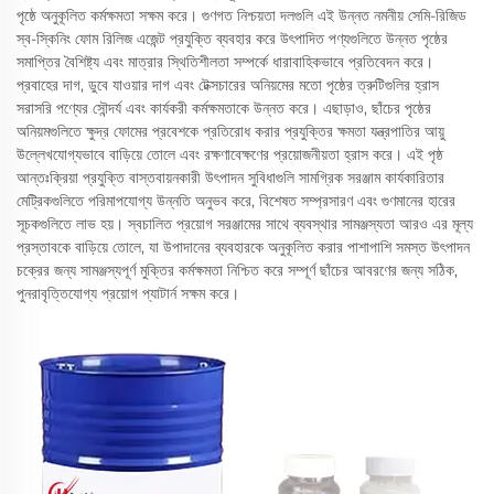
পৃষ্ঠে অনুকূলিত কর্মক্ষমতা সক্ষম করে। গুণগত নিশ্চয়তা দলগুলি এই উন্নত নমনীয় সেমি-রিজিড
স্ব-স্কিনিং ফোম রিলিজ এজেন্ট প্রযুক্তি ব্যবহার করে উৎপাদিত পণ্যগুলিতে উন্নত পৃষ্ঠের
সমাপ্তির বৈশিষ্ট্য এবং মাত্রার স্থিতিশীলতা সম্পর্কে ধারাবাহিকভাবে প্রতিবেদন করে।
প্রবাহের দাগ, ডুবে যাওয়ার দাগ এবং টেক্সচারের অনিয়মের মতো পৃষ্ঠের ত্রুটিগুলির হ্রাস
সরাসরি পণ্যের সৌন্দর্য এবং কার্যকরী কর্মক্ষমতাকে উন্নত করে। এছাড়াও, ছাঁচের পৃষ্ঠের
অনিয়মগুলিতে ক্ষুদ্র ফোমের প্রবেশকে প্রতিরোধ করার প্রযুক্তির ক্ষমতা যন্ত্রপাতির আয়ু
উল্লেখযোগ্যভাবে বাড়িয়ে তোলে এবং রক্ষণাবেক্ষণের প্রয়োজনীয়তা হ্রাস করে। এই পৃষ্ঠ
আন্তঃক্রিয়া প্রযুক্তি বাস্তবায়নকারী উৎপাদন সুবিধাগুলি সামগ্রিক সরঞ্জাম কার্যকারিতার
মেট্রিকগুলিতে পরিমাপযোগ্য উন্নতি অনুভব করে, বিশেষত সম্প্রসারণ এবং গুণমানের হারের
সূচকগুলিতে লাভ হয়। স্বচালিত প্রয়োগ সরঞ্জামের সাথে ব্যবস্থার সামঞ্জস্যতা আরও এর মূল্য
প্রস্তাবকে বাড়িয়ে তোলে, যা উপাদানের ব্যবহারকে অনুকূলিত করার পাশাপাশি সমস্ত উৎপাদন
চক্রের জন্য সামঞ্জস্যপূর্ণ মুক্তির কর্মক্ষমতা নিশ্চিত করে সম্পূর্ণ ছাঁচের আবরণের জন্য সঠিক,
পুনরাবৃত্তিযোগ্য প্রয়োগ প্যাটার্ন সক্ষম করে।