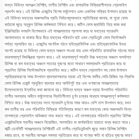
ঘনত্ব বিভিন্ন আসঞ্জন বৈশিষ্ট্য, তাপীয় বৈশিষ্ট্য এবং রাসায়নিক বিক্রিয়াশীলতার প্রোফাইল
প্রদর্শন করে। এই রিলিজ এজেন্টের বিশেষ ফর্মুলেশনে এমন একাধিক সক্রিয় উপাদান রয়েছে যা
এই বিভিন্ন ঘনত্বের অঞ্চলগুলির প্রতি নির্বাচনমূলকভাবে প্রতিক্রিয়া জানায়, যা পুরো ফোম
কাঠামো জুড়ে অনুকূল রিলিজ কর্মক্ষমতা নিশ্চিত করে। জটিল ফোম জ্যামিতি নিয়ে কাজ করা
ইঞ্জিনিয়ারিং দলগুলি বিশেষভাবে এই সামঞ্জস্যতার প্রশংসা করে যা ঘনত্বের স্তরগুলি
আলাদাভাবে না থাকায় ধীরে ধীরে ঘনত্বের পরিবর্তন ঘটে এমন গ্রেডিয়েন্ট ফোম সিস্টেমগুলি
পর্যন্ত প্রসারিত হয়। এজেন্টের আণবিক গঠনে হাইড্রোফিলিক এবং হাইড্রোফোবিক উভয়
অংশই রয়েছে যা বিভিন্ন ফোম ঘনত্ব অঞ্চলে পাওয়া যায় এমন পরিবর্তিত রাসায়নিক গঠনের সাথে
ভারসাম্যপূর্ণ মিথস্ক্রিয়া প্রদান করে। এই ভারসাম্যপূর্ণ পদ্ধতি উচ্চ ঘনত্বের অঞ্চলে অপর্যাপ্ত
রিলিজ বা কম ঘনত্বের অঞ্চলে সতহের দূষণের মতো সাধারণ সমস্যাগুলি প্রতিরোধ করে যা
প্রচলিত রিলিজ সিস্টেমগুলিকে প্রভাবিত করে। জটিল ঘনত্ব প্রোফাইল সহ ফোম উপাদান
প্রক্রিয়াকরণের সময় উৎপাদন ব্যবস্থাপকদের দ্বারা এই বিশেষ নমনীয় সেমি-রিজিড স্ব-স্কিনিং
ফোম রিলিজ এজেন্ট প্রযুক্তি ব্যবহার করে আউটপুট হার এবং গুণমানের সামঞ্জস্যতায়
উল্লেখযোগ্য উন্নতির কথা জানানো হয়। বিভিন্ন ঘনত্ব অঞ্চল দ্বারা উৎপাদিত পরিবর্তিত
তাপীয় অবস্থার অধীনে ফর্মুলেশনের স্থিতিশীলতা চূর্ণন চক্রের মাধ্যমে সামঞ্জস্যপূর্ণ কর্মক্ষমতা
নিশ্চিত করে। উচ্চ ঘনত্বের সতহ স্তরগুলি চূর্ণনের সময় আরও বেশি তাপ উৎপাদন করে, যখন
কম তাপীয় ভর এবং পরিবর্তিত বিক্রিয়া গতিবিদ্যার কারণে কম ঘনত্বের কোর অঞ্চলগুলি ভিন্ন
তাপমাত্রা প্রোফাইল অভিজ্ঞতা লাভ করতে পারে। এই তাপমাত্রার পরিবর্তন প্রচলিত রিলিজ
এজেন্টগুলিকে স্থানীয় অঞ্চলে বিয়োজিত, অপসারিত বা কার্যকারিতা হারাতে বাধ্য করতে পারে।
মাল্টি-ডেনসিটি সামঞ্জস্যতার বৈশিষ্ট্যটি এই তাপীয় গ্রেডিয়েন্টগুলি জুড়ে সমান রিলিজ বৈশিষ্ট্য
বজায় রাখে, যা স্থানীয় আসঞ্জন সমস্যা প্রতিরোধ করে যা পণ্যের ক্ষতি বা ছাঁচের দূষণের কারণ