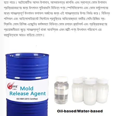
হতে পারে। অটোমোটিভ আসন উপাদান, আসবাবপত্র কাশনিং এবং স্থাপত্য ফোম উপাদান
প্রক্রিয়াকরণের জন্য উৎপাদন সুবিধাগুলি বিভিন্ন পণ্য স্পেসিফিকেশন এবং ফোম ফর্মুলেশনের
মধ্যে সামঞ্জস্যপূর্ণ উৎপাদন ফলাফল অর্জনের জন্য এই সামঞ্জস্যতার উপর নির্ভর করে। বিভিন্ন
পলিঅল এবং আইসোসাইয়ানেট সিস্টেমে প্রযুক্তির অভিযোজ্যতা নমনীয় সেমি-রিজিড স্ব-
স্কিনিং ফোম রিলিজ এজেন্টের কর্মক্ষমতা বিভিন্ন ফোম রসায়ন প্ল্যাটফর্ম এবং প্রক্রিয়াকরণের
প্রয়োজনীয়তা জুড়ে সামঞ্জস্যপূর্ণ থাকা আবশ্যিক এমন মাল্টি-পণ্য উৎপাদন পরিবেশে এর
বহুমুখিত্বকে আরও বাড়িয়ে তোলে।