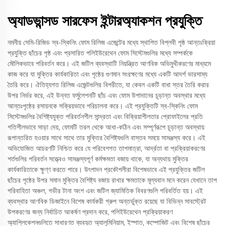
অ্যাডভান্সড সারফেস ইন্টারঅ্যাকশন প্রযুক্তি
নমনীয় সেমি-রিজিড স্ব-স্কিনিং ফোম রিলিজ এজেন্টের মধ্যে স্থাপিত বিপ্লবী পৃষ্ঠ আন্তঃক্রিয়া
প্রযুক্তি ছাঁচের পৃষ্ঠ এবং প্রসারিত পলিইউরেথেন ফোম সিস্টেমগুলির মধ্যে সম্পর্ককে
মৌলিকভাবে পরিবর্তন করে। এই জটিল ব্যবস্থাটি নিয়ন্ত্রিত আণবিক অভিমুখীকরণের মাধ্যমে
কাজ করে যা মুক্তির কার্যকারিতা এবং পৃষ্ঠের গুণমান সংরক্ষণের মধ্যে একটি আদর্শ ভারসাম্য
তৈরি করে। ঐতিহ্যগত রিলিজ এজেন্টগুলির বিপরীতে, যা কেবল একটি বাধা স্তর তৈরি করার
উপর নির্ভর করে, এই উন্নত ফর্মুলেশনটি ছাঁচ এবং ফোম উপাদানের চূড়ান্ত অবস্থার মধ্যে
আন্তঃপৃষ্ঠের রসায়নকে সক্রিয়ভাবে পরিচালনা করে। এই প্রযুক্তিটি স্ব-স্কিনিং ফোম
সিস্টেমগুলির বৈশিষ্ট্যযুক্ত পরিবর্তনশীল সান্দ্রতা এবং বিক্রিয়াশীলতার প্রোফাইলের প্রতি
গতিশীলভাবে সাড়া দেয়, ফোমটি তরল থেকে আধা-কঠিন এবং সম্পূর্ণরূপে চূড়ান্ত অবস্থায়
রূপান্তরিত হওয়ার সাথে সাথে তার মুক্তির বৈশিষ্ট্যগুলি বাস্তব সময়ে সামঞ্জস্য করে। এই
অভিযোজিত আচরণটি নিশ্চিত করে যে পরিবেশগত তাপমাত্রা, আর্দ্রতা বা প্রক্রিয়াকরণের
শর্তগুলির পরিবর্তন সত্ত্বেও সামঞ্জস্যপূর্ণ কর্মক্ষমতা বজায় থাকে, যা অন্যথায় মুক্তির
কার্যকারিতাকে ক্ষুণ্ণ করতে পারে। উৎপাদন প্রকৌশলীরা বিশেষভাবে এই প্রযুক্তির জটিল
ছাঁচের পৃষ্ঠের উপর সমান মুক্তির বৈশিষ্ট্য বজায় রাখার ক্ষমতাকে মূল্যবান মনে করেন যেখানে তাপ
পরিবাহিতা অঞ্চল, গভীর টানা অংশ এবং জটিল জ্যামিতিক বিবরণগুলি পরিবর্তিত হয়। এই
ব্যবস্থার আণবিক ডিজাইনে বিশেষ কার্যকরী গ্রুপ অন্তর্ভুক্ত রয়েছে যা বিভিন্ন সাবস্ট্রেট
উপকরণের জন্য নির্বাচিত আকর্ষণ প্রদান করে, পলিইউরেথেন প্রক্রিয়াকরণ
অ্যাপ্লিকেশনগুলিতে সাধারণত ব্যবহৃত অ্যালুমিনিয়াম, ইস্পাত, কম্পোজিট এবং বিশেষ ছাঁচের