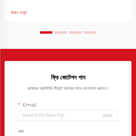
জন্য পরিষ্কার এবং দক্ষ ছাঁচ বিচ্ছিন্নকরণ অত্যন্ত গুরুত্বপূর্ণ। FRP রিলিজ
এজেন্টগুলি এই প্রক্রিয়ায় গুরুত্বপূর্ণ ভূমিকা পালন করে।
আরও দেখুন
ফ্রি কোটেশন পান
আমাদের প্রতিনিধি শীঘ্রই আপনার সাথে যোগাযোগ করবেন।
Email
0/100
নাম