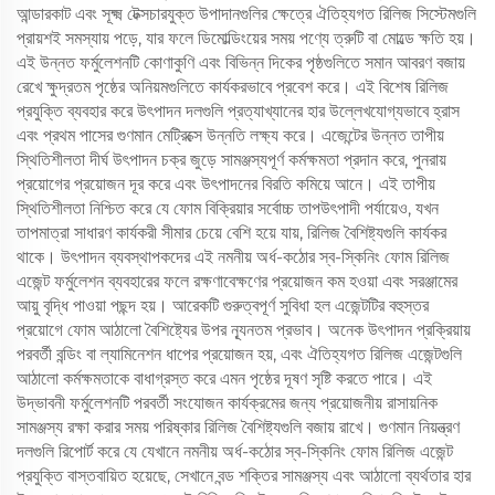
আন্ডারকাট এবং সূক্ষ্ম টেক্সচারযুক্ত উপাদানগুলির ক্ষেত্রে ঐতিহ্যগত রিলিজ সিস্টেমগুলি
প্রায়শই সমস্যায় পড়ে, যার ফলে ডিমোল্ডিংয়ের সময় পণ্যে ত্রুটি বা মোল্ডে ক্ষতি হয়।
এই উন্নত ফর্মুলেশনটি কোণাকুণি এবং বিভিন্ন দিকের পৃষ্ঠগুলিতে সমান আবরণ বজায়
রেখে ক্ষুদ্রতম পৃষ্ঠের অনিয়মগুলিতে কার্যকরভাবে প্রবেশ করে। এই বিশেষ রিলিজ
প্রযুক্তি ব্যবহার করে উৎপাদন দলগুলি প্রত্যাখ্যানের হার উল্লেখযোগ্যভাবে হ্রাস
এবং প্রথম পাসের গুণমান মেট্রিক্সে উন্নতি লক্ষ্য করে। এজেন্টের উন্নত তাপীয়
স্থিতিশীলতা দীর্ঘ উৎপাদন চক্র জুড়ে সামঞ্জস্যপূর্ণ কর্মক্ষমতা প্রদান করে, পুনরায়
প্রয়োগের প্রয়োজন দূর করে এবং উৎপাদনের বিরতি কমিয়ে আনে। এই তাপীয়
স্থিতিশীলতা নিশ্চিত করে যে ফোম বিক্রিয়ার সর্বোচ্চ তাপউৎপাদী পর্যায়েও, যখন
তাপমাত্রা সাধারণ কার্যকরী সীমার চেয়ে বেশি হয়ে যায়, রিলিজ বৈশিষ্ট্যগুলি কার্যকর
থাকে। উৎপাদন ব্যবস্থাপকদের এই নমনীয় অর্ধ-কঠোর স্ব-স্কিনিং ফোম রিলিজ
এজেন্ট ফর্মুলেশন ব্যবহারের ফলে রক্ষণাবেক্ষণের প্রয়োজন কম হওয়া এবং সরঞ্জামের
আয়ু বৃদ্ধি পাওয়া পছন্দ হয়। আরেকটি গুরুত্বপূর্ণ সুবিধা হল এজেন্টটির বহুস্তর
প্রয়োগে ফোম আঠালো বৈশিষ্ট্যের উপর ন্যূনতম প্রভাব। অনেক উৎপাদন প্রক্রিয়ায়
পরবর্তী বন্ডিং বা ল্যামিনেশন ধাপের প্রয়োজন হয়, এবং ঐতিহ্যগত রিলিজ এজেন্টগুলি
আঠালো কর্মক্ষমতাকে বাধাগ্রস্ত করে এমন পৃষ্ঠের দূষণ সৃষ্টি করতে পারে। এই
উদ্ভাবনী ফর্মুলেশনটি পরবর্তী সংযোজন কার্যক্রমের জন্য প্রয়োজনীয় রাসায়নিক
সামঞ্জস্য রক্ষা করার সময় পরিষ্কার রিলিজ বৈশিষ্ট্যগুলি বজায় রাখে। গুণমান নিয়ন্ত্রণ
দলগুলি রিপোর্ট করে যে যেখানে নমনীয় অর্ধ-কঠোর স্ব-স্কিনিং ফোম রিলিজ এজেন্ট
প্রযুক্তি বাস্তবায়িত হয়েছে, সেখানে বন্ড শক্তির সামঞ্জস্য এবং আঠালো ব্যর্থতার হার