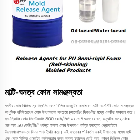
মাল্টি-ঘনত্ব ফোম সামঞ্জস্যতা
নমনীয় সেমি-রিজিড স্ব-স্কিনিং ফোম রিলিজ এজেন্টের অসাধারণ মাল্টি-ডেনসিটি ফোম সামঞ্জস্যতা
আধুনিক পলিউরেথেন ফোম উৎপাদনের সবচেয়ে চ্যালেঞ্জিং দিকগুলির মধ্যে একটির সমাধান করে।
স্ব-স্কিনিং ফোম সিস্টেমগুলি 800 কেজি/মিঃ³ এর বেশি ঘনত্বের ঘন, অনুঘটক সতহ থেকে
শুরু করে 50 কেজি/মিঃ³ পর্যন্ত হালকা কোর উপকরণ পর্যন্ত ঘনত্বের প্রোফাইলে
উল্লেখযোগ্যভাবে ভিন্ন পণ্য তৈরি করে। এই ঘনত্বের পরিবর্তন একই উপাদানের মধ্যে ঘটে
এবং ফোম রিলিজ এজেন্টের কর্মক্ষমতার জন্য অনন্য চ্যালেঞ্জ তৈরি করে, কারণ বিভিন্ন ফোম