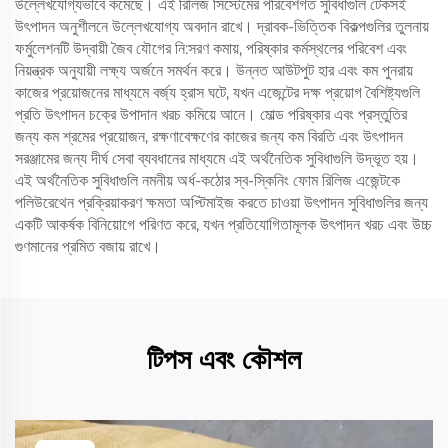
উল্লেখযোগ্যভাবে কমেছে। এই রিলিজ সিস্টেমের পরিবেশগত সুবিধাগুলি টেকসই
উৎপাদন অনুশীলনে উল্লেখযোগ্য অবদান রাখে। দ্রাবক-ভিত্তিক বিকল্পগুলির তুলনায়
ফর্মুলেশনটি উদ্বায়ী জৈব যৌগের নি:সরণ কমায়, পরিষ্কার কর্মস্থলের পরিবেশ এবং
নিয়ন্ত্রক অনুযায়ী লক্ষ্য অর্জনে সমর্থন করে। উন্নত আউটপুট হার এবং কম পুনরায়
কাজের প্রয়োজনের মাধ্যমে বর্জ্য হ্রাস ঘটে, যখন এজেন্টের দক্ষ প্রয়োগ বৈশিষ্ট্যগুলি
প্রতি উৎপাদন চক্রে উপাদান খরচ কমিয়ে আনে। মোল্ড পরিষ্কার এবং প্রস্তুতির
জন্য কম শ্রমের প্রয়োজন, রক্ষণাবেক্ষণের কাজের জন্য কম বিরতি এবং উৎপাদন
সরঞ্জামের জন্য দীর্ঘ সেবা ব্যবধানের মাধ্যমে এই অর্থনৈতিক সুবিধাগুলি উদ্ভূত হয়।
এই অর্থনৈতিক সুবিধাগুলি নমনীয় অর্ধ-কঠোর স্ব-স্কিনিং ফোম রিলিজ এজেন্টকে
পলিউরেথেন প্রক্রিয়াকরণ ক্ষমতা অপ্টিমাইজ করতে চাওয়া উৎপাদন সুবিধাগুলির জন্য
একটি আকর্ষক বিনিয়োগে পরিণত করে, যখন প্রতিযোগিতামূলক উৎপাদন খরচ এবং উচ্চ
গুণমানের প্রমিত বজায় রাখে।
টিপস এবং কৌশল