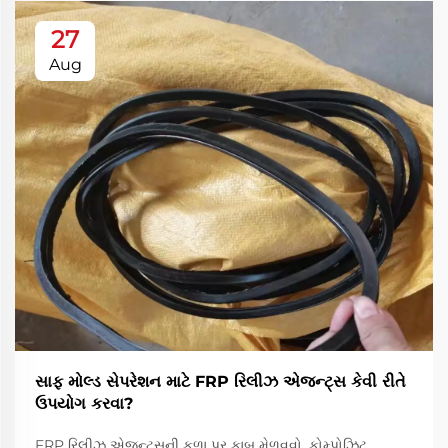
27
Aug
સાફ મોલ્ડ સેપરેશન માટે FRP રિલીઝ એજન્ટ્સ કેવી રીતે
ઉપયોગ કરવા?
FRP રિલીઝ એજન્ટ્સની કળા પર કાબૂ મેળવવો. કોમ્પોઝિટ