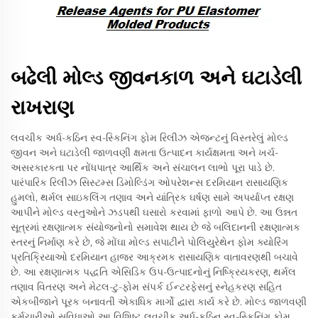
બઢેલી મોલ્ડ જીવનકાળ અને ઘટાડેલી
રાખરાણ
લવચીક અર્ધ-કઠિન સ્વ-સ્કિનિંગ ફોમ રિલીઝ એજન્ટનું વિસ્તરેલું મોલ્ડ
જીવન અને ઘટાડેલી જાળવણી ક્ષમતા ઉત્પાદન કાર્યક્ષમતા અને ખર્ચ-
અસરકારકતા પર નોંધપાત્ર આર્થિક અને સંચાલન લાભો પૂરા પાડે છે.
પારંપારિક રિલીઝ સિસ્ટમ્સ ડિમોલ્ડિંગ ઓપરેશન્સ દરમિયાન રાસાયણિક
હુમલો, થર્મલ સાઇકલિંગ તણાવ અને યાંત્રિક ઘર્ષણ સામે અપર્યાપ્ત રક્ષણ
આપીને મોલ્ડ વસ્તુઓને ઝડપથી ઘસારો કરવામાં ફાળો આપે છે. આ ઉન્નત
સૂત્રમાં રક્ષણાત્મક સંયોજનોનો સમાવેશ થાય છે જે બલિદાનની રક્ષણાત્મક
સ્તરનું નિર્માણ કરે છે, જે મોંઘા મોલ્ડ સપાટીને પોલિયુરેથેન ફોમ ક્યોરિંગ
પ્રતિક્રિયાઓ દરમિયાન હાજર આક્રમક રાસાયણિક વાતાવરણથી બચાવે
છે. આ રક્ષણાત્મક પદ્ધતિ એસિડિક ઉપ-ઉત્પાદનોનું નિષ્ક્રિયકરણ, થર્મલ
તણાવ વિતરણ અને મેટલ-ટુ-ફોમ સંપર્ક ઈન્ટરફેસનું સ્નેહકરણ સહિત
એકબીજાને પૂરક બનાવતી એકાધિક માર્ગો દ્વારા કાર્ય કરે છે. મોલ્ડ જાળવણી
કર્મચારીઓ સુવિધાઓ આ વિશિષ્ટ લવચીક અર્ધ-કઠિન સ્વ-સ્કિનિંગ ફોમ