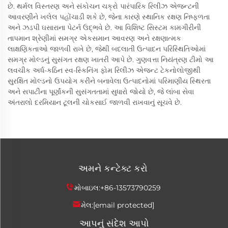
છે. થર્મલ વિસ્તરણ અને સંકોચન ચક્રો પારંપારિક રિલીઝ એજન્ટની
આવરણીને ખલેલ પહોંચાડી શકે છે, જેના કારણે સ્થાનિક રક્ષણ નિષ્ફળતા
અને ઝડપી ઘસારાના પેટર્ન ઉદ્ભવે છે. આ વિશિષ્ટ સિસ્ટમ કામગીરીની
તાપમાન શ્રેણીમાં સમગ્ર એકસમાન આવરણ અને રક્ષણાત્મક
લાક્ષણિકતાઓ જાળવી રાખે છે, જેથી બદલાતી ઉત્પાદન પરિસ્થિતિઓમાં
સમગ્ર મોલ્ડનું સુસંગત રક્ષણ ખાતરી આપે છે. ગુણવત્તા નિયંત્રણ ટીમો આ
લવચીક અર્ધ-કઠિન સ્વ-સ્કિનિંગ ફોમ રિલીઝ એજન્ટ ટેકનોલોજીથી
સુરક્ષિત મોલ્ડનો ઉપયોગ કરીને બનાવેલા ઉત્પાદનોમાં પરિમાણીય સ્થિરતા
અને સપાટીના પૂર્ણાંકની સુસંગતતામાં સુધારો જોયો છે, જે લાંબા સેવા
અંતરાલો દરમિયાન ટૂલની ચોકસાઈ જાળવી રાખવાનું સૂચવે છે.
અમને કન્ટેક્ટ કરો
મોબાઇલ:
+86-13573790259
મેલ:
[email protected]
આપનું સંદેશ આપો