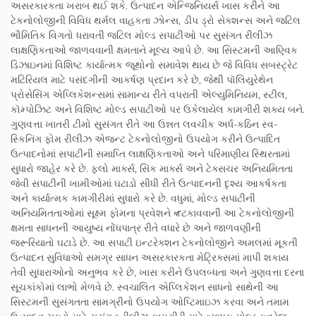
અસરકારકતા ખરાબ થઈ શકે. ઉત્પાદન એન્જિનિયર્સ ખાસ કરીને આ
ટેકનોલોજીની વિવિધ થર્મલ વાહકતા ઝોન્સ, ડીપ ડ્રો સેક્શન્સ અને જટિલ
ભૌમિતિક વિગતો ધરાવતી જટિલ મોલ્ડ સપાટીઓ પર સુસંગત રીલીઝ
લાક્ષણિકતાઓ જાળવવાની ક્ષમતાને મૂલ્ય આપે છે. આ સિસ્ટમની આણ્વિક
ડિઝાઇનમાં વિશિષ્ટ કાર્યાત્મક જૂથોનો સમાવેશ થાય છે જે વિવિધ સબસ્ટ્રેટ
મટિરિયલ માટે પસંદગીની આકર્ષણ પ્રદાન કરે છે, જેથી પૉલિયુરેથેન
પ્રોસેસિંગ એપ્લિકેશન્સમાં સામાન્ય રીતે વપરાતી એલ્યુમિનિયમ, સ્ટીલ,
કૉમ્પોઝિટ અને વિશિષ્ટ મોલ્ડ સપાટીઓ પર ઉકેલાયેલ કામગીરી શક્ય બને.
ગુણવત્તા ખાતરી ટીમો સુસંગત રીતે આ ઉન્નત લવચીક અર્ધ-કઠિન સ્વ-
સ્કિનિંગ ફોમ રીલીઝ એજન્ટ ટેકનોલોજીનો ઉપયોગ કરીને ઉત્પાદિત
ઉત્પાદનોમાં સપાટીની સમાપ્તિ લાક્ષણિકતાઓ અને પરિમાણીય સ્થિરતામાં
સુધારો જાહેર કરે છે. ફ્લો માર્ક્સ, સિંક માર્ક્સ અને ટેક્સચર અનિયમિતતા
જેવી સપાટીની ખામીઓમાં ઘટાડો સીધી રીતે ઉત્પાદનની દૃશ્ય આકર્ષકતા
અને કાર્યાત્મક કામગીરીમાં સુધારો કરે છે. વધુમાં, મોલ્ડ સપાટીની
અનિયમિતતાઓમાં સૂક્ષ્મ ફોમના પ્રવેશને ਅટકાવવાની આ ટેકનોલોજીની
ક્ષમતા સાધનની આયુષ્ય નોંધપાત્ર રીતે વધારે છે અને જાળવણીની
જરૂરિયાતો ઘટાડે છે. આ સપાટી ઇન્ટરેક્શન ટેકનોલોજીને અમલમાં મૂકતી
ઉત્પાદન સુવિધાઓ સમગ્ર સાધન અસરકારકતા મેટ્રિક્સમાં માપી શકાય
તેવી સુધારાઓનો અનુભવ કરે છે, ખાસ કરીને ઉપલબ્ધતા અને ગુણવત્તા દરના
સૂચકાંકોમાં લાભો મેળવે છે. સ્વચાલિત એપ્લિકેશન સાધનો સાથેની આ
સિસ્ટમની સુસંગતતા સામગ્રીનો ઉપયોગ ઓપ્ટિમાઇઝ કરવા અને તમામ