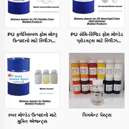
PU ફ્લેક્સિબલ ફોમ મોલ્ડ્ડ
PU સેમિ-રિજિડ ફોમ મોલ્ડેડ
ઉત્પાદનો માટે રિલીઝ
પ્રોડક્ટ્સ માટે રિલીઝ
એજન્ટ્સ
એજન્ટ્સ
રબર મોલ્ડેડ ઉત્પાદનો માટે
પિગમેન્ટ પેસ્ટ્સ
મુક્તિ એજન્ટ્સ