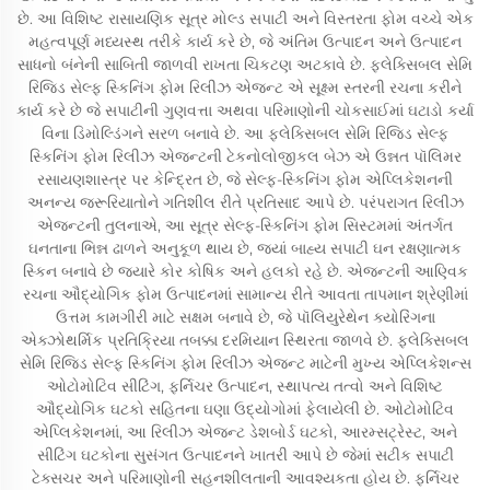
છે. આ વિશિષ્ટ રાસાયણિક સૂત્ર મોલ્ડ સપાટી અને વિસ્તરતા ફોમ વચ્ચે એક
મહત્વપૂર્ણ મધ્યસ્થ તરીકે કાર્ય કરે છે, જે અંતિમ ઉત્પાદન અને ઉત્પાદન
સાધનો બંનેની સાબિતી જાળવી રાખતા ચિકટણ અટકાવે છે. ફ્લેક્સિબલ સેમિ
રિજિડ સેલ્ફ સ્કિનિંગ ફોમ રિલીઝ એજન્ટ એ સૂક્ષ્મ સ્તરની રચના કરીને
કાર્ય કરે છે જે સપાટીની ગુણવત્તા અથવા પરિમાણોની ચોકસાઈમાં ઘટાડો કર્યા
વિના ડિમોલ્ડિંગને સરળ બનાવે છે. આ ફ્લેક્સિબલ સેમિ રિજિડ સેલ્ફ
સ્કિનિંગ ફોમ રિલીઝ એજન્ટની ટેકનોલોજીકલ બેઝ એ ઉન્નત પૉલિમર
રસાયણશાસ્ત્ર પર કેન્દ્રિત છે, જે સેલ્ફ-સ્કિનિંગ ફોમ એપ્લિકેશનની
અનન્ય જરૂરિયાતોને ગતિશીલ રીતે પ્રતિસાદ આપે છે. પરંપરાગત રિલીઝ
એજન્ટની તુલનાએ, આ સૂત્ર સેલ્ફ-સ્કિનિંગ ફોમ સિસ્ટમમાં અંતર્ગત
ઘનતાના ભિન્ન ઢાળને અનુકૂળ થાય છે, જ્યાં બાહ્ય સપાટી ઘન રક્ષણાત્મક
સ્કિન બનાવે છે જ્યારે કોર કોષિક અને હલકો રહે છે. એજન્ટની આણ્વિક
રચના ઔદ્યોગિક ફોમ ઉત્પાદનમાં સામાન્ય રીતે આવતા તાપમાન શ્રેણીમાં
ઉત્તમ કામગીરી માટે સક્ષમ બનાવે છે, જે પૉલિયુરેથેન ક્યોરિંગના
એક્ઝોથર્મિક પ્રતિક્રિયા તબક્કા દરમિયાન સ્થિરતા જાળવે છે. ફ્લેક્સિબલ
સેમિ રિજિડ સેલ્ફ સ્કિનિંગ ફોમ રિલીઝ એજન્ટ માટેની મુખ્ય એપ્લિકેશન્સ
ઓટોમોટિવ સીટિંગ, ફર્નિચર ઉત્પાદન, સ્થાપત્ય તત્વો અને વિશિષ્ટ
ઔદ્યોગિક ઘટકો સહિતના ઘણા ઉદ્યોગોમાં ફેલાયેલી છે. ઓટોમોટિવ
એપ્લિકેશનમાં, આ રિલીઝ એજન્ટ ડેશબોર્ડ ઘટકો, આરમ્સટ્રેસ્ટ, અને
સીટિંગ ઘટકોના સુસંગત ઉત્પાદનને ખાતરી આપે છે જેમાં સટીક સપાટી
ટેક્સચર અને પરિમાણોની સહનશીલતાની આવશ્યકતા હોય છે. ફર્નિચર