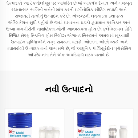
ઉત્પાદકો આ ટેકનોલોજી પર આધારિત છે જે આકર્ષક દેખાવ અને મજબૂત
રચનાત્મક સાબિતી બંનેની માંગ કરતી ઇર્ગોનોમિક સીટિંગ સપાટી અને
સજાવટી તત્વોનું ઉત્પાદન કરે છે. એજન્ટની લવચારતા સ્થાપત્ય
એપ્લિકેશન સુધી પહોંચે છે જ્યાં ઇમારતના ઘટકો હવામાન પ્રતિકાર અને
ઉષ્મા કામગીરીની લાક્ષણિકતાઓની આવશ્યકતા હોય છે. ફ્લેક્સિબલ સેમિ
રિજિડ સેલ્ફ સ્કિનિંગ ફોમ રિલીઝ એજન્ટ સિસ્ટમને અમલમાં મૂકવાથી
ઉત્પાદન સુવિધાઓને ચક્ર સમયમાં ઘટાડો, ઓછામાં ઓછો વ્યર્થ અને
વધારાયેલી ઉત્પાદકતાનો લાભ મળે છે, જે આધુનિક પૉલિયુરેથેન પ્રોસેસિંગ
ઑપરેશનમાં તેને એક અપરિહાર્ય ઘટક બનાવે છે.
નવી ઉત્પાદનો