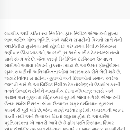
લવચીક અર્ધ-કઠિન સ્વ-સ્કિનિંગ ફોમ રિલીઝ એજન્ટનો મુખ્ય
લાભ જટિલ મોલ્ડ ભૂમિતિ અને જટિલ સપાટીની વિગતો સાથે તેની
અદ્વિતીય સુસંગતતામાં રહેલો છે. પરંપરાગત રિલીઝ સિસ્ટમ્સ
ઘણીવાર ઊંડા ખાડાઓ, અંડરકั્સ અને બારીક ટેક્સ્ચરલ તત્વો
સાથે સંઘર્ષ કરે છે, જેના કારણે ડિમોલ્ડિંગ દરમિયાન ઉત્પાદન
ખામીઓ અથવા મોલ્ડને નુકસાન થાય છે. આ ઉન્નત ફોર્મ્યુલેશન
સૂક્ષ્મ સપાટીની અનિયમિતતાઓમાં અસરકારક રીતે ભેદી શકે છે,
જ્યારે વિવિધ સપાટીના ખૂણાઓ અને દિશાઓમાં સમાન કવરેજ
જાળવી રાખે છે. આ વિશિષ્ટ રિલીઝ ટેકનોલોજીનો ઉપયોગ કરતી
વખતે ઉત્પાદન ટીમોને નાણાકીય દરમાં નોંધપાત્ર ઘટાડો અને
પ્રથમ પાસ ગુણવત્તા મેટ્રિક્સમાં સુધારો જોવા મળે છે. એજન્ટની
ઉત્તમ થર્મલ સ્થિરતા લાંબા ઉત્પાદન ચક્ર દરમિયાન સુસંગત
કામગીરી પૂરી પાડે છે, જેના કારણે વારંવાર ફરીથી લગાડવાની જરૂર
પડતી નથી અને ઉત્પાદન વિઘ્નો લઘુતમ હોય છે. આ થર્મલ
પ્રતિકારકતા એ ખાતરી આપે છે કે ફોમ પ્રતિક્રિયાના શિખર
એક્ઝોથર્મિક તબક્કા દરમિયાન, જ્યારે તાપમાન માનક કામગીરીની