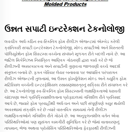
ઉન્નત સપાટી ઇન્ટરેક્શન ટેકનોલોજી
લવચીક અર્ધ-કઠિન સ્વ-સ્કિનિંગ ફોમ રીલીઝ એજન્ટમાં એમ્બેડ કરેલી
ક્રાંતિકારી સપાટી ઇન્ટરેક્શન ટેકનોલોજી, મોલ્ડ સપાટીઓ અને વિસ્તરતી
પૉલિયુરેથેન ફોમ સિસ્ટમ્સ વચ્ચેના સંબંધને મૂળગત રીતે બદલી નાખે છે. આ
જટિલ મિકેનિઝમ નિયંત્રિત આણ્વિક ગોઠવણી દ્વારા કાર્ય કરે છે જે
રીલીઝની અસરકારકતા અને સપાટીની ગુણવત્તા જાળવણી વચ્ચે આદર્શ
સંતુલન બનાવે છે. ફક્ત બેરિયર લેયર બનાવવા પર આધારિત પરંપરાગત
રીલીઝ એજન્ટની તુલનામાં, આ ઉન્નત ફોર્મ્યુલેશન મોલ્ડ અને ક્યુરિંગ ફોમ
મટિરિયલ વચ્ચેની ઇન્ટરફેશિયલ રસાયણશાસ્ત્રનું સક્રિય રીતે સંચાલન કરે
છે. આ ટેકનોલોજી સ્વ-સ્કિનિંગ ફોમ સિસ્ટમ્સની લાક્ષણિકતાઓ ધરાવતી
ચાંદાપણા અને પ્રતિક્રિયાશીલતાના પ્રોફાઇલમાં ગતિશીલ રીતે પ્રતિસાદ
આપે છે, જ્યારે ફોમ પ્રવાહીથી અર્ધ-ઘન અને પછી સંપૂર્ણપણે ક્યુર થયેલી
અવસ્થામાં સંક્રાંતિ કરે છે ત્યારે વાસ્તવિક સમયમાં તેની રીલીઝ
લાક્ષણિકતાઓને ગતિશીલ રીતે ગોઠવે છે. આ અનુકૂલનશીલ વર્તન એવા
પરિસ્થિતિઓમાં પણ સુસંગત કામગીરી સુનિશ્ચિત કરે છે જેમાં વાતાવરણનું
તાપમાન, ભેજ અથવા પ્રોસેસિંગ પરિસ્થિતિઓના ફેરફારથી રીલીઝની