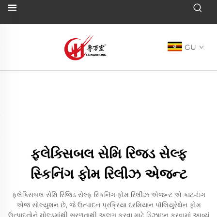
GU
ફ્લેક્સિબલ સેમિ રિજ્ડ સેલ્ફ
સ્કિનિંગ ફોમ રિલીઝ એજન્ટ
ફ્લેક્સિબલ સેમિ રિજિડ સેલ્ફ સ્કિનિંગ ફોમ રિલીઝ એજન્ટ એ કાટ-ઇંગ
એજ સોલ્યુશન છે, જે ઉત્પાદન પ્રક્રિયા દરમિયાન પૉલિયુરેથેન ફોમ
ઉત્પાદનોને મોલ્ડમાંથી સરળતાથી અલગ કરવા માટે ડિઝાઇન કરવામાં આવ્યું