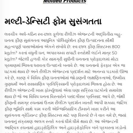
મલ્ટી-ડેન્સિટી ફોમ સુસંગતતા
લવચીક અર્ધ-કઠિન સ્વ-છાલ ફૂલેલા રીલીઝ એજન્ટની અદ્વિતીય બહુ-
ઘનતા ફીણ સુસંગતતા આધુનિક પોલિયુરેથેન ફીણ ઉત્પાદનના સૌથી
મહત્વપૂર્ણ પાસાઓમાંના એકને સંબોધે છે. સ્વ-છાલ ફીણ સિસ્ટમ્સ 800
kg/m³ કરતાં વધુની ઘન, અપારગમ્ય સપાટી સ્તરોથી લઈને માત્ર 50
kg/m³ જેટલી હળવી કોર સામગ્રી સુધીની ઘનતાના પ્રોફાઇલમાં મોટા
પ્રમાણમાં ભિન્નતા ધરાવતા ઉત્પાદનો બનાવે છે. આ ઘનતાનો ફેરફાર એક જ
ઘટકમાં થાય છે અને રીલીઝ એજન્ટના પ્રદર્શન માટે અનન્ય પડકારો ઊભા
કરે છે, કારણ કે વિવિધ ફીણ ઘનતાઓમાં જોડાણની લાક્ષણિકતાઓ, ઉષ્મીય
ગુણધર્મો અને રાસાયણિક પ્રતિક્રિયાની પ્રોફાઇલમાં ભિન્નતા હોય છે. આ
રીલીઝ એજન્ટની ખાસ ફોર્મ્યુલામાં એવા ઘણા સક્રિય ઘટકોનો સમાવેશ
થાય છે જે આ વિવિધ ઘનતા વિસ્તારોને પસંદગીસર પ્રતિસાદ આપે છે, જેથી
ફીણની સમગ્ર રચનામાં ઉત્તમ રીલીઝ પ્રદર્શન ખાતરી આપી શકાય. જટિલ
ફીણ ભૂમિતિ સાથે કામ કરતી એન્જિનિયરિંગ ટીમ્સને ખાસ કરીને આ
સુસંગતતા ગ્રેડિયન્ટ ફીણ સિસ્ટમ્સ માટે પણ વિસ્તરે છે તે વાત ગમે છે, જ્યાં
ઘનતાનું સંક્રમણ અલગ સ્તરો કરતાં ધીમે ધીમે થાય છે. આ એજન્ટની
આણ્વિક રચનામાં હાઇડ્રોફિલિક અને હાઇડ્રોફોબિક બંને પ્રકારના ખંડોનો