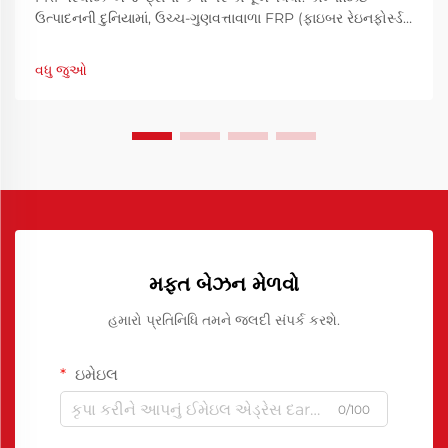
ઉત્પાદનની દુનિયામાં, ઉચ્ચ-ગુણવત્તાવાળા FRP (ફાઇબર રેઇનફોર્સ્ડ
પ્લાસ્ટિક) ભાગોનું ઉત્પાદન કરવા માટે સાફ અને કાર્યક્ષમ મોલ્ડ
સેપરેશન હાંસલ કરવું ખૂબ જ મહત્વપૂર્ણ છે. FRP રિલીઝ એજન્ટ્સ
વધુ જુઓ
આ પ્રક્રિયામાં મહત્વપૂર્ણ ભૂમિકા ભજવે છે...
મફત બેઝન મેળવો
હમારો પ્રતિનિધિ તમને જલદી સંપર્ક કરશે.
ઇમેઇલ
0/100