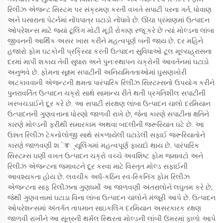
રિલીઝ એજન્ટ સિસ્ટમ પર સંક્રમણ કરતી વખતે સપાટી પરના ગર્ત, ધોવાણ
અને ઘસારાના પેટર્નમાં નોંધપાત્ર ઘટાડો નોંધાવે છે. ઊંચા પ્રમાણમાં ઉત્પાદન
ઓપરેશન્સ માટે જ્યાં ટૂલિંગ મોટી મૂડી રોકાણ રજૂ કરે છે ત્યાં મોલ્ડના લાંબા
જીવનની આર્થિક અસર ખાસ કરીને મહત્વપૂર્ણ બની જાય છે. દર મહિને
હજારો ફોમ ઘટકોની પ્રક્રિયા કરતી ઉત્પાદન સુવિધાઓ ટૂલ મૂલ્યહ્રાસના
દરમાં માપી શકાય તેવી સુધારા અને પુનઃસ્થાપન ચક્રોની આવર્તનમાં ઘટાડો
અનુભવે છે. ફોમના સૂક્ષ્મ સપાટીની અનિયમિતતાઓમાં ઘુસણખોરી
અટકાવવાની એજન્ટની ક્ષમતા પારંપારિક રિલીઝ સિસ્ટમ્સનો ઉપયોગ કરીને
પુનરાવર્તિત ઉત્પાદન ચક્રો સાથે સામાન્ય રીતે થતી પ્રગતિશીલ સપાટીની
ખરબચડાઈને દૂર કરે છે. આ સપાટી સંરક્ષણ લાંબા ઉત્પાદન ચાલો દરમિયાન
ઉત્પાદનની ગુણવત્તાના ધોરણો જાળવી રાખે છે, જેના કારણે સપાટીના ક્ષતિને
કારણે મોલ્ડની ફરીથી સમારકામ અથવા બદલીની જરૂરિયાત ઘટે છે. આ
ઉન્નત રિલીઝ ટેકનોલોજી સાથે સંકળાયેલી ઘટાડેલી સફાઈ જરૂરિયાતોને
કારણે જાળવણી શेड્યૂલિંગમાં મહત્વપૂર્ણ ફાયદો થાય છે. પારંપારિક
સિસ્ટમ્સ ઘણી વખત ઉત્પાદન ચક્રો વચ્ચે અવશિષ્ટ ફોમ જમાવટો અને
રિલીઝ એજન્ટના જમાવટને દૂર કરવા માટે વિસ્તૃત મોલ્ડ સફાઈની
આવશ્યકતા હોય છે. લવચીક અર્ધ-કઠિન સ્વ-સ્કિનિંગ ફોમ રિલીઝ
એજન્ટના સાફ રિલીઝના ગુણધર્મો આ જાળવણી અંતરાલોને લઘુતમ કરે છે,
જેથી ગુણવત્તામાં ઘટાડા વિના લાંબા ઉત્પાદન ચાલોને મંજૂરી આપે છે. ઉત્પાદન
ઓપરેશન્સમાં અંતર્ગત તાપમાન સાઇકલિંગ દરમિયાન અસરકારક રક્ષણ
જાળવી રાખીને આ સૂત્રની થર્મલ સ્થિરતા મોલ્ડની લાંબી ઉંમરમાં ફાળો આપે