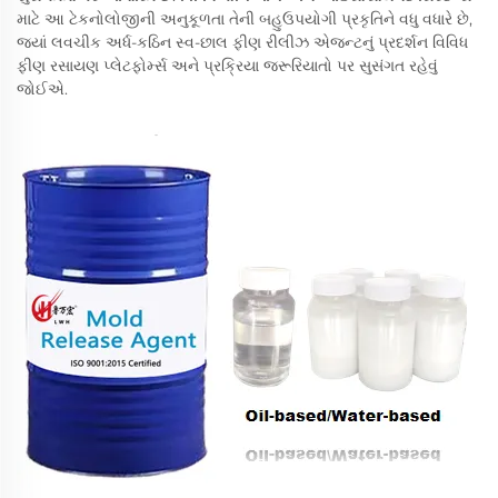
માટે આ ટેકનોલોજીની અનુકૂળતા તેની બહુઉપયોગી પ્રકૃતિને વધુ વધારે છે,
જ્યાં લવચીક અર્ધ-કઠિન સ્વ-છાલ ફીણ રીલીઝ એજન્ટનું પ્રદર્શન વિવિધ
ફીણ રસાયણ પ્લેટફોર્મ્સ અને પ્રક્રિયા જરૂરિયાતો પર સુસંગત રહેવું
જોઈએ.