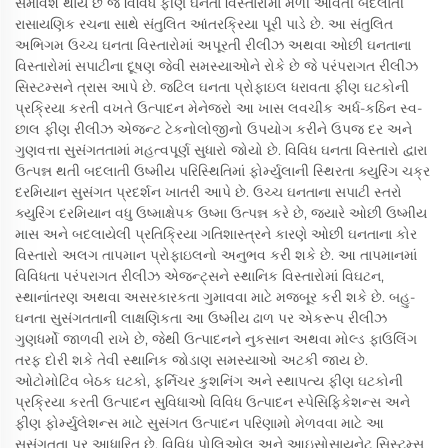
સમાવેશ થાય છે જે વિવિધ ફીણ ઘનતા વિસ્તારોમાં મળી આવતી બદલાતી
રાસાયણિક રચના સાથે સંતુલિત આંતરક્રિયા પૂરી પાડે છે. આ સંતુલિત
અભિગમ ઉચ્ચ ઘનતા વિસ્તારોમાં અપૂરતી રીલીઝ અથવા ઓછી ઘનતાના
વિસ્તારોમાં સપાટીના દૂષણ જેવી સમસ્યાઓને રોકે છે જે પરંપરાગત રીલીઝ
સિસ્ટમ્સને ત્રાસ આપે છે. જટિલ ઘનતા પ્રોફાઇલ ધરાવતા ફીણ ઘટકોની
પ્રક્રિયા કરતી વખતે ઉત્પાદન મેનેજરો આ ખાસ લવચીક અર્ધ-કઠિન સ્વ-
છાલ ફીણ રીલીઝ એજન્ટ ટેકનોલોજીનો ઉપયોગ કરીને ઉપજ દર અને
ગુણવત્તા સુસંગતતામાં મહત્વપૂર્ણ સુધારો જોયો છે. વિવિધ ઘનતા વિસ્તારો દ્વારા
ઉત્પન્ન થતી બદલાતી ઉષ્મીય પરિસ્થિતિમાં ફોર્મ્યુલાની સ્થિરતા ક્યુરિંગ ચક્ર
દરમિયાન સુસંગત પ્રદર્શન ખાતરી આપે છે. ઉચ્ચ ઘનતાના સપાટી સ્તરો
ક્યુરિંગ દરમિયાન વધુ ઉષ્માક્ષેપક ઉષ્મા ઉત્પન્ન કરે છે, જ્યારે ઓછી ઉષ્મીય
માસ અને બદલાયેલી પ્રતિક્રિયા ગતિશાસ્ત્રને કારણે ઓછી ઘનતાના કોર
વિસ્તારો અલગ તાપમાન પ્રોફાઇલનો અનુભવ કરી શકે છે. આ તાપમાનમાં
વિવિધતા પરંપરાગત રીલીઝ એજન્ટ્સને સ્થાનિક વિસ્તારોમાં વિઘટન,
સ્થાનાંતરણ અથવા અસરકારકતા ગુમાવવા માટે મજબૂર કરી શકે છે. બહુ-
ઘનતા સુસંગતતાની લાક્ષણિકતા આ ઉષ્મીય ઢાળ પર એકરૂપ રીલીઝ
ગુણધર્મો જાળવી રાખે છે, જેથી ઉત્પાદનને નુકસાન અથવા મોલ્ડ ફાઉલિંગ
તરફ દોરી શકે તેવી સ્થાનિક જોડાણ સમસ્યાઓ અટકી જાય છે.
ઓટોમોટિવ બેઠક ઘટકો, ફર્નિચર કુશનિંગ અને સ્થાપત્ય ફીણ ઘટકોની
પ્રક્રિયા કરતી ઉત્પાદન સુવિધાઓ વિવિધ ઉત્પાદન સ્પેસિફિકેશન્સ અને
ફીણ ફોર્મ્યુલેશન્સ માટે સુસંગત ઉત્પાદન પરિણામો મેળવવા માટે આ
સુસંગતતા પર આધારિત છે. વિવિધ પોલિઓલ અને આઇસોસાયનેટ સિસ્ટમ્સ