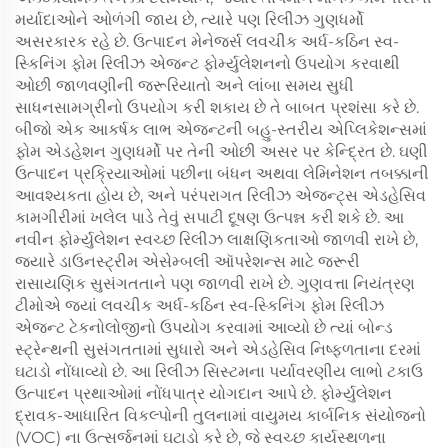
મર્યાદાઓને ઓળંગી જાય છે, ત્યારે પણ રિલીઝ ગુણધર્મો
અસરકારક રહે છે. ઉત્પાદન મેનેજર્સ લવચીક અર્ધ-કઠિન સ્વ-
સ્કિનિંગ ફોમ રિલીઝ એજન્ટ ફોર્મ્યુલેશનનો ઉપયોગ કરવાથી
ઓછી જાળવણીની જરૂરિયાતો અને લાંબા સમય સુધી
સાધનસામગ્રીનો ઉપયોગ કરી શકાય છે તે બાબત પ્રશંસા કરે છે.
બીજો એક આકર્ષક લાભ એજન્ટની બહુ-સ્તરીય એપ્લિકેશન્સમાં
ફોમ એડહેશન ગુણધર્મો પર તેની ઓછી અસર પર કેન્દ્રિત છે. ઘણી
ઉત્પાદન પ્રક્રિયાઓમાં પછીના બંધન અથવા લેમિનેશન તબક્કાની
આવશ્યકતા હોય છે, અને પરંપરાગત રિલીઝ એજન્ટ્સ એડહેસિવ
કામગીરીમાં ખલેલ પાડે તેવું સપાટી દૂષણ ઉત્પન્ન કરી શકે છે. આ
નવીન ફોર્મ્યુલેશન સ્વચ્છ રિલીઝ લાક્ષણિકતાઓ જાળવી રાખે છે,
જ્યારે ડાઉનસ્ટ્રીમ એસેમ્બલી ઑપરેશન્સ માટે જરૂરી
રાસાયણિક સુસંગતતાને પણ જાળવી રાખે છે. ગુણવત્તા નિયંત્રણ
ટીમોએ જ્યાં લવચીક અર્ધ-કઠિન સ્વ-સ્કિનિંગ ફોમ રિલીઝ
એજન્ટ ટેકનોલોજીનો ઉપયોગ કરવામાં આવ્યો છે ત્યાં બોન્ડ
સ્ટ્રેન્થની સુસંગતતામાં સુધારો અને એડહેસિવ નિષ્ફળતાના દરમાં
ઘટાડો નોંધાવ્યો છે. આ રિલીઝ સિસ્ટમના પર્યાવરણીય લાભો ટકાઉ
ઉત્પાદન પ્રથાઓમાં નોંધપાત્ર યોગદાન આપે છે. ફોર્મ્યુલેશન
દ્રાવક-આધારિત વિકલ્પોની તુલનામાં વાયુમય કાર્બનિક સંયોજનો
(VOC) ના ઉત્સર્જનમાં ઘટાડો કરે છે, જે સ્વચ્છ કાર્યસ્થળના