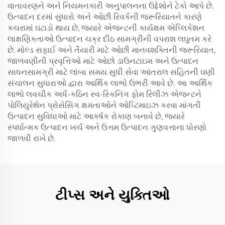
વાતાવરણને અને નિયમનકારી અનુપાલનના ઉદ્દેશોને ટેકો આપે છે.
ઉત્પાદન દરમાં સુધારો અને ઓછી રિવર્કની જરૂરિયાતને કારણે
કચરામાં ઘટાડો થાય છે, જ્યારે એજન્ટની કાર્યક્ષમ એપ્લિકેશન
લાક્ષણિકતાઓ ઉત્પાદન ચક્ર દીઠ સામગ્રીની વપરાશ લઘુતમ કરે
છે. મોલ્ડ સફાઈ અને તૈયારી માટે ઓછી માનવશક્તિની જરૂરિયાત,
જાળવણીની પ્રવૃત્તિઓ માટે ઓછો ડાઉનટાઇમ અને ઉત્પાદન
સાધનસામગ્રી માટે લાંબા સમય સુધી સેવા આંતરાલ સહિતની ઘણી
સંચાલન સુધારાઓ દ્વારા આર્થિક લાભો ઉભરી આવે છે. આ આર્થિક
લાભો લવચીક અર્ધ-કઠિન સ્વ-સ્કિનિંગ ફોમ રિલીઝ એજન્ટને
પોલિયુરેથેન પ્રોસેસિંગ ક્ષમતાઓને ઓપ્ટિમાઇઝ કરવા માંગતી
ઉત્પાદન સુવિધાઓ માટે આકર્ષક રોકાણ બનાવે છે, જ્યારે
સ્પર્ધાત્મક ઉત્પાદન ખર્ચ અને ઉત્તમ ઉત્પાદન ગુણવત્તાના ધોરણો
જાળવી રાખે છે.
ટીપ્સ અને યુક્તિઓ