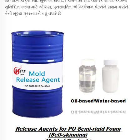
ઉત્પાદન ચક્રો માટે સુસંગત રીલીઝ કામગીરી માટે વ્યાપક મોલ્ડ કવરેજ
સુનિશ્ચિત કરવા માટે ચોક્કસ, પુનરાવર્તિત એપ્લિકેશન પેટર્નને સક્ષમ કરીને
તેની મૂલ્ય પ્રસ્તાવને વધુ વધારે છે.