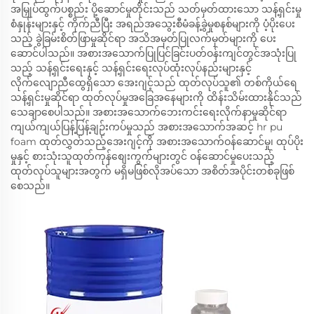
အမြှုပ်ထွက်ပစ္စည်း ပို့ဆောင်မှုတိုင်းသည် သတ်မှတ်ထားသော သန့်ရှင်းမှု
စံနှုန်းများနှင့် ကိုက်ညီပြီး အရည်အသွေးစီမံခန့်ခွဲမှုစနစ်များကို ပံ့ပိုးပေး
သည့် ခွဲခြမ်းစိတ်ဖြာမှုဆိုင်ရာ အသိအမှတ်ပြုလက်မှတ်များကို ပေး
ဆောင်ပါသည်။ အစားအသောက်ပြုပြင်ခြင်းပတ်ဝန်းကျင်တွင်အသုံးပြု
သည့် သန့်ရှင်းရေးနှင့် သန့်ရှင်းရေးလုပ်ထုံးလုပ်နည်းများနှင့်
လိုက်လျောညီထွေရှိသော အေးဂျင့်သည် ထုတ်လုပ်သူ၏ တစ်ကိုယ်ရေ
သန့်ရှင်းမှုဆိုင်ရာ ထုတ်လုပ်မှုအခြေအနေများကို ထိန်းသိမ်းထားနိုင်သည်
သေချာစေပါသည်။ အစားအသောက်ဘေးကင်းရေးလိုက်နာမှုဆိုင်ရာ
ကျယ်ကျယ်ပြန့်ပြန့်ချဉ်းကပ်မှုသည် အစားအသောက်အဆင့် hr pu
foam ထုတ်လွှတ်သည့်အေးဂျင့်ကို အစားအသောက်ဝန်ဆောင်မှု၊ ထုပ်ပိုး
မှုနှင့် စားသုံးသူထုတ်ကုန်စျေးကွက်များတွင် ဝန်ဆောင်မှုပေးသည့်
ထုတ်လုပ်သူများအတွက် မရှိမဖြစ်လိုအပ်သော အစိတ်အပိုင်းတစ်ခုဖြစ်
စေသည်။