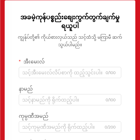
အခမဲ့ကုန်ပစ္စည်းစျေးကွက်တွက်ချက်မှု
ရယူပါ
ကျွန်ုပ်တို့၏ ကိုယ်စားလှယ်သည် သင့်ထံသို့ မကြာမီ ဆက်
သွယ်ပါမည်။
အီးမေးလ်
0/100
နာမည်
0/100
ကုမ္ပဏီအမည်
0/200