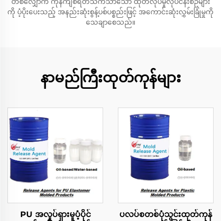
တစ်လျှောက် ကုန်ကျစရိတ်သက်သာသော ထုတ်လုပ်မှုလုပ်ငန်းစဉ်များ
ကို ပံ့ပိုးပေးသည့် အနည်းဆုံးစွန့်ပစ်ပစ္စည်းဖြင့် အကောင်းဆုံးလွှမ်းခြုံမှုကို
သေချာစေသည်။
နာမည်ကြီးထုတ်ကုန်များ
PU အလှုပ်ရှားမူပံ့ပိုင်
ပလပ်စတစ်ပုံသွင်းထုတ်ကုန်