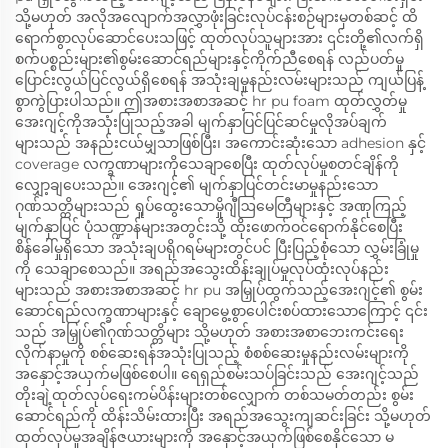
သို့မဟုတ် အလိုအလျောက်အလွှာဖုံးခြင်းလုပ်ငန်းစဉ်များမှတစ်ဆင့် ထိ
ရောက်စွာလုပ်ဆောင်ပေးသဖြင့် ထုတ်လုပ်သူများအား ၎င်းတို့၏လက်ရှိ
စက်ပစ္စည်းများ၏စွမ်းဆောင်ရည်များနှင့်ကိုက်ညီစေရန် လည်ပတ်မှု
ပြောင်းလွယ်ပြင်လွယ်ရှိစေရန် အသုံးချမှုနည်းလမ်းများသည် ကျယ်ပြန့်
စွာကွဲပြားပါသည်။ ဤအစားအစာအဆင့် hr pu foam ထုတ်လွှတ်မှု
အေးဂျင့်ကိုအသုံးပြုသည့်အခါ မျက်နှာပြင်ပြင်ဆင်မှုလိုအပ်ချက်
များသည် အနည်းငယ်မျှသာဖြစ်ပြီး၊ အကောင်းဆုံးသော adhesion နှင့်
coverage လက္ခဏာများကိုသေချာစေပြီး ထုတ်လုပ်မှုစတင်ချိန်ကို
လျှော့ချပေးသည်။ အေးဂျင့်၏ မျက်နှာပြင်တင်းမာမှုနည်းသော
ဂုဏ်သတ္တိများသည် ရှုပ်ထွေးသောမှိုဂျီဩမေတြီများနှင့် အဏုကြည့်
မျက်နှာပြင် ပုံသဏ္ဍာန်များအတွင်းသို့ ထိုးဖောက်ဝင်ရောက်နိုင်စေပြီး
စိန်ခေါ်မှုရှိသော အသုံးချပရိုဂရမ်များတွင်ပင် ပြီးပြည့်စုံသော လွှမ်းခြုံမှု
ကို သေချာစေသည်။ အရည်အသွေးထိန်းချုပ်မှုလုပ်ထုံးလုပ်နည်း
များသည် အစားအစာအဆင့် hr pu အမြှုပ်ထွက်သည့်အေးဂျင့်၏ စွမ်း
ဆောင်ရည်လက္ခဏာများနှင့် ချောမွေ့စွာပေါင်းစပ်ထားသောကြောင့် ၎င်း
သည် အမြှုပ်၏ဂုဏ်သတ္တိများ သို့မဟုတ် အစားအစာဘေးကင်းရေး
လိုက်နာမှုကို စစ်ဆေးရန်အသုံးပြုသည့် စံစစ်ဆေးမှုနည်းလမ်းများကို
အနှောင့်အယှက်မဖြစ်စေပါ။ ရေရှည်စမ်းသပ်ခြင်းသည် အေးဂျင့်သည်
တိုးချဲ့ထုတ်လုပ်ရေးကမ်ပိန်းများတစ်လျှောက် တစ်သမတ်တည်း စွမ်း
ဆောင်ရည်ကို ထိန်းသိမ်းထားပြီး အရည်အသွေးကျဆင်းခြင်း သို့မဟုတ်
ထုတ်လုပ်မှုအချိန်ဇယားများကို အနှောင့်အယှက်ဖြစ်စေနိုင်သော မ