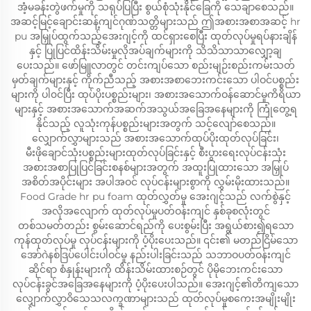
အံ့မခန်းတွဲဖက်မှုကို သရုပ်ပြပြီး စွယ်စုံသုံးနိုင်ခြေကို သေချာစေသည်။
အဆင့်မြင့်ချောင်းဆန့်ကျင်ဂုဏ်သတ္တိများသည် ဤအစားအစာအဆင့် hr
pu အမြှုပ်ထွက်သည့်အေးဂျင့်ကို ထင်ရှားစေပြီး ထုတ်လုပ်မှုရပ်နားချိန်
နှင့် ပြုပြင်ထိန်းသိမ်းမှုလိုအပ်ချက်များကို သိသိသာသာလျှော့ချ
ပေးသည်။ ဖော်မြူလာတွင် တင်းကျပ်သော စည်းမျဉ်းစည်းကမ်းသတ်
မှတ်ချက်များနှင့် ကိုက်ညီသည့် အစားအစာဘေးကင်းသော ပါဝင်ပစ္စည်း
များကို ပါ၀င်ပြီး ထုပ်ပိုးပစ္စည်းများ၊ အစားအသောက်ဝန်ဆောင်မှုကိရိယာ
များနှင့် အစားအသောက်အဆက်အသွယ်အခြေအနေများကို ကြုံတွေ့ရ
နိုင်သည့် လူသုံးကုန်ပစ္စည်းများအတွက် သင့်လျော်စေသည်။
လျှောက်လွှာများသည် အစားအသောက်ထုပ်ပိုးထုတ်လုပ်ခြင်း၊
မီးဖိုချောင်သုံးပစ္စည်းများထုတ်လုပ်ခြင်းနှင့် စီးပွားရေးလုပ်ငန်းသုံး
အစားအစာပြုပြင်ခြင်းစနစ်များအတွက် အထူးပြုထားသော အမြှုပ်
အစိတ်အပိုင်းများ အပါအဝင် လုပ်ငန်းများစွာကို လွှမ်းမိုးထားသည်။
Food Grade hr pu foam ထုတ်လွှတ်မှု အေးဂျင့်သည် လက်စွဲနှင့်
အလိုအလျောက် ထုတ်လုပ်မှုပတ်ဝန်းကျင် နှစ်ခုစလုံးတွင်
တစ်သမတ်တည်း စွမ်းဆောင်ရည်ကို ပေးစွမ်းပြီး အရွယ်စား၍ရသော
ကုန်ထုတ်လုပ်မှု လုပ်ငန်းများကို ပံ့ပိုးပေးသည်။ ၎င်း၏ မတည်ငြိမ်သော
အော်ဂဲနစ်ဒြပ်ပေါင်းပါဝင်မှု နည်းပါးခြင်းသည် သဘာဝပတ်ဝန်းကျင်
ဆိုင်ရာ စံနှုန်းများကို ထိန်းသိမ်းထားစဉ်တွင် ပိုမိုဘေးကင်းသော
လုပ်ငန်းခွင်အခြေအနေများကို ပံ့ပိုးပေးပါသည်။ အေးဂျင့်၏တိကျသော
လျှောက်လွှာဝိသေသလက္ခဏာများသည် ထုတ်လုပ်မှုစကေးအမျိုးမျိုး