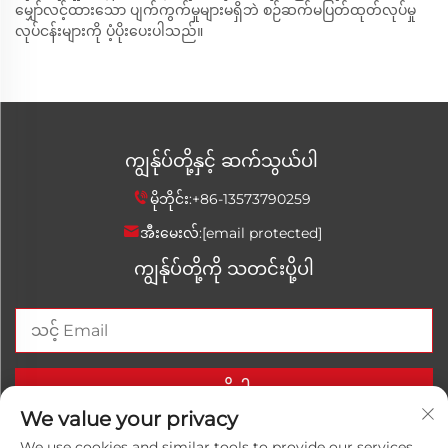
မျှော်လင့်ထားသော ပျက်ကွက်မှုများမရှိဘဲ စဉ်ဆက်မပြတ်ထုတ်လုပ်မှု
လုပ်ငန်းများကို ပံ့ပိုးပေးပါသည်။
ကျွန်ုပ်တို့နှင့် ဆက်သွယ်ပါ
မိုဘိုင်း:
+86-13573790259
အီးမေးလ်:
[email protected]
ကျွန်ုပ်တို့ကို သတင်းပို့ပါ
ယခုပို့ပါ။
We value your privacy
We use cookies and similar tools to provide our services.