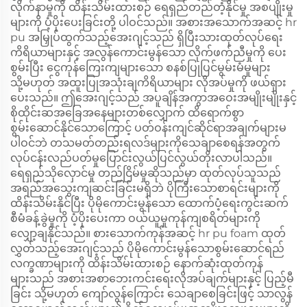
လိုက်နာမှုကို ထိန်းသိမ်းထားစဉ် ရေရှည်တည်တံ့နိုင်မှု အစပျိုးမှု
များကို ပံ့ပိုးပေးခြင်းတို့ ပါဝင်သည်။ အစားအသောက်အဆင့် hr
pu အမြှုပ်ထွက်သည့်အေးဂျင့်သည် ရှိပြီးသားထုတ်လုပ်ရေး
ကိရိယာများနှင့် အလွန်ကောင်းမွန်သော လိုက်ဖက်ညီမှုကို ပေး
စွမ်းပြီး ငွေကုန်ကြေးကျများသော စနစ်ပြုပြင်မွမ်းမံမှုများ
သို့မဟုတ် အထူးပြုအသုံးချကိရိယာများ လိုအပ်မှုကို ဖယ်ရှား
ပေးသည်။ ဤအေးဂျင့်သည် အပူချိန်အကွာအဝေးအမျိုးမျိုးနှင့်
စိုထိုင်းဆအခြေအနေများတစ်လျှောက် ထိရောက်စွာ
စွမ်းဆောင်နိုင်သောကြောင့် ပတ်ဝန်းကျင်ဆိုင်ရာအချက်များမ
ပါဝင်ဘဲ တသမတ်တည်းရလဒ်များကိုသေချာစေရန်အတွက်
လုပ်ငန်းလည်ပတ်မှုပြောင်းလွယ်ပြင်လွယ်တိုးလာပါသည်။
ရေရှည်သိုလှောင်မှု တည်ငြိမ်မှုဆိုသည်မှာ ထုတ်လုပ်သူသည်
အရည်အသွေးကျဆင်းခြင်းမရှိဘဲ ပိုကြီးသောစာရင်းများကို
ထိန်းသိမ်းနိုင်ပြီး ပိုမိုကောင်းမွန်သော ထောက်ပံ့ရေးကွင်းဆက်
စီမံခန့်ခွဲမှုကို ပံ့ပိုးပေးကာ ဝယ်ယူမှုကုန်ကျစရိတ်များကို
လျှော့ချနိုင်သည်။ စားသောက်ကုန်အဆင့် hr pu foam ထုတ်
လွှတ်သည့်အေးဂျင့်သည် ပိုမိုကောင်းမွန်သောစွမ်းဆောင်ရည်
လက္ခဏာများကို ထိန်းသိမ်းထားစဉ် နောက်ဆုံးထုတ်ကုန်
များသည် အစားအစာဘေးကင်းရေးလိုအပ်ချက်များနှင့် ပြည့်မီ
ခြင်း သို့မဟုတ် ကျော်လွန်ကြောင်း သေချာစေခြင်းဖြင့် သာလွန်