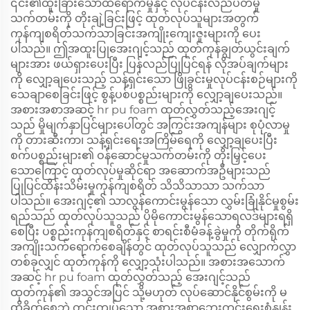
၎င်း၏ထူးခြားသောထိရောက်မှုနှင့် လုပ်ငန်းလည်ပတ်မှု
သက်တမ်းကို တိုးချဲ့ခြင်းဖြင့် ထုတ်လုပ်သူများအတွက်
ကုန်ကျစရိတ်သက်သာခြင်းအကျိုးကျေးဇူးများကို ပေး
ပါသည်။ ဤအထူးပြုအေးဂျင့်သည် ထုတ်ကုန်ချွတ်ယွင်းချက်
များအား ဖယ်ရှားပေးပြီး ပြန်လည်ပြုပြင်ရန် လိုအပ်ချက်များ
ကို လျှော့ချပေးသည့် သန့်ရှင်းသော ဖြိုခွင်းမှုလုပ်ငန်းစဉ်များကို
သေချာစေခြင်းဖြင့် စွန့်ပစ်ပစ္စည်းများကို လျှော့ချပေးသည်။
အစားအစာအဆင့် hr pu foam ထုတ်လွှတ်သည့်အေးဂျင့်
သည် မှိုမျက်နှာပြင်များပေါ်တွင် အကြွင်းအကျန်များ စုပုံလာမှု
ကို တားဆီးကာ၊ သန့်ရှင်းရေးအကြိမ်ရေကို လျှော့ချပေးပြီး
စက်ပစ္စည်းများ၏ ဝန်ဆောင်မှုသက်တမ်းကို တိုးမြှင့်ပေး
သောကြောင့် ထုတ်လုပ်မှုဆိုင်ရာ အဆောက်အဦများသည်
ပြုပြင်ထိန်းသိမ်းမှုကုန်ကျစရိတ် သိသိသာသာ သက်သာ
ပါသည်။ အေးဂျင့်၏ သာလွန်ကောင်းမွန်သော လွှမ်းခြုံနိုင်မှုစွမ်း
ရည်သည် ထုတ်လုပ်သူသည် ပိုမိုကောင်းမွန်သောရလဒ်များရရှိ
စေပြီး ပစ္စည်းကုန်ကျစရိတ်နှင့် စာရင်းစီမံခန့်ခွဲမှုကို တိုက်ရိုက်
အကျိုးသက်ရောက်စေချိန်တွင် ထုတ်လုပ်သူသည် လျှောက်လွှာ
တစ်ခုလျှင် ထုတ်ကုန်ကို လျှော့သုံးပါသည်။ အစားအသောက်
အဆင့် hr pu foam ထုတ်လွှတ်သည့် အေးဂျင့်သည်
ထုတ်ကုန်၏ အသွင်အပြင် သို့မဟုတ် လုပ်ဆောင်နိုင်စွမ်းကို မ
ထိခိုက်စေဘဲ တင်းကျပ်သော အစားအစာဘေးကင်းရေးစံနှုန်း