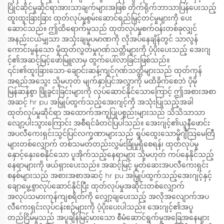
ပြိုင်ဆိုင်မှုဆိုင်ရာအားသာချက်များအဖြစ် တိုက်ရိုက်ဘာသာပြန်ပေးသည့်
ထူးထူးခြားခြား ထုတ်လုပ်မှုစွမ်းဆောင်ရည်မြှင့်တင်မှုများကို ပေး
ဆောင်သည်။ ဤထိရောက်မှုသည် ထုတ်လုပ်မှုစက်ဝန်းတစ်ခုလျှင်
အနည်းငယ်မျှသာ အသုံးချမှုပမာဏကို လိုအပ်နေချိန်တွင် သာလွန်
ကောင်းမွန်သော မှိုထုတ်လွှတ်မှုဂုဏ်သတ္တိများကို ပံ့ပိုးပေးသည့် အေးဂျ
င့်၏အဆင့်မြင့်ဖော်မြူလာမှ ထွက်ပေါ်လာခြင်းဖြစ်သည်။
၎င်း၏ထူးခြားသော-ချောင်းဆန့်ကျင်ဂုဏ်သတ္တိများသည် ထုတ်ကုန်
အရည်အသွေး သို့မဟုတ် မျက်နှာပြင်အလွှာကို မထိခိုက်စေဘဲ ပိုမို
မြန်ဆန်စွာ ဖြိုခွင်းခြင်းများကို လုပ်ဆောင်နိုင်သောကြောင့် ဤအစားအစာ
အဆင့် hr pu အမြှုပ်ထွက်သည့်အေးဂျင့်ကို အသုံးပြုသည့်အခါ
ထုတ်လုပ်မှုဆိုင်ရာ အထောက်အကူပြုပစ္စည်းများသည် သိသိသာသာ
လျော့ပါးသွားကြောင်း အစီရင်ခံတင်ပြပါသည်။ အေးဂျင့်၏ယူနီဖောင်း
အပလီကေးရှင်းသွင်ပြင်လက္ခဏာများသည် ရှုပ်ထွေးသောမှိုဂျီသြမေတြီ
များတစ်လျှောက် တစ်သမတ်တည်းလွှမ်းခြုံမှုရှိစေရန်၊ ထုတ်လုပ်မှု
နှောင့်နှေးစေနိုင်သော ပူအိုက်သည့်နေရာများ သို့မဟုတ် ကပ်နေနိုင်သည့်
နေရာများကို ဖယ်ရှားပေးသည်။ အဆင့်မြင့် မှုတ်ဆေးအပလီကေးရှင်း
စနစ်များသည် အစားအစာအဆင့် hr pu အမြှုပ်ထွက်သည့်အေးဂျင့်နှင့်
ချောမွေ့စွာလုပ်ဆောင်နိုင်ပြီး ထုတ်လုပ်မှုအဆိုင်းတစ်လျှောက်
အလုပ်သမားကုန်ကျစရိတ်ကို လျှော့ချပေးသည့် အလိုအလျောက်အပ
လီကေးရှင်းလုပ်ငန်းစဉ်များကို ပံ့ပိုးပေးပါသည်။ အေးဂျင့်၏အပူ
တည်ငြိမ်မှုသည် အပူချိန်မြင့်မားသော စီမံဆောင်ရွက်မှုအခြေအနေများ