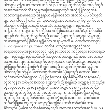
ပါသည်။ ဤအစားအစာအဆင့် hr pu အမြှုပ်ထွက်သည့်အေးဂျင့်တွင်
အစားအသောက်ထိတွေ့မှုအခြေအနေများတွင် အသုံးပြုသည့်အခါ
လူသားကျန်းမာရေးကို အန္တရာယ်မဖြစ်စေသော အတည်ပြုပါဝင်ပစ္စည်း
များသာ ပါ၀င်ကြောင်း သီးခြားဓာတ်ခွဲခန်းထောက်ခံချက်မှ သက်သေပြ
ပါသည်။ ဖော်မြူလာတွင် လေးလံသောသတ္တုများ၊ စည်းကမ်း
ကန့်သတ်ချက်များထက် မငြိမ်မသက်ဖြစ်နေသော အော်ဂဲနစ်ဒြပ်ပေါင်း
များနှင့် စံစက်မှုထုတ်လွှတ်သည့် အေးဂျင့်များတွင် တွေ့ရလေ့ရှိသည့်
အခြားအန္တရာယ်ဖြစ်နိုင်ချေရှိသော အရာများကို ဖယ်ထုတ်ထားသည်။
Food grade hr pu foam ထုတ်ပေးသည့်အေးဂျင့်နှင့်အတူ
စာရွက်စာတမ်းအစုံအလင်တွင် ပြည့်စုံသောဘေးကင်းရေးဒေတာစာရွက်
များ၊ စည်းမျဉ်းစည်းကမ်းလိုက်နာမှုလက်မှတ်များနှင့် အစားအသောက်
ဘေးကင်းရေးထောက်ခံချက်ရှာဖွေနေသော ထုတ်လုပ်သူများအတွက်
ခွင့်ပြုချက်လုပ်ငန်းစဉ်ကို ရိုးရှင်းစေမည့် လျှောက်လွှာလမ်းညွှန်များ
ပါဝင်သည်။ ဤနှံ့စပ်သောစာရွက်စာတမ်းပံ့ပိုးမှုသည် ထောက်ပံ့ရေး
ကွင်းဆက်တစ်လျှောက် ပြီးပြည့်စုံသောခြေရာခံနိုင်မှုကိုသေချာစေပြီး
ထုတ်ကုန်အသစ်များအတွက် စျေးကွက်သို့အချိန်ကို လျှော့ချပေးသည်။
သိုလှောင်မှုအခြေအနေအမျိုးမျိုးအောက်တွင် အေးဂျင့်၏တည်ငြိမ်
မှုသည် ထုတ်လုပ်သူသည် အရည်အသွေးကျဆင်းခြင်းမရှိဘဲ တိုးချဲ့
ထုတ်လုပ်သည့်လုပ်ငန်းတစ်လျှောက်လုံးတွင် အစားအသောက်ဘေး
ကင်းလုံခြုံရေးကို လိုက်လျောညီထွေဖြစ်အောင် ထိန်းသိမ်းထား
နိုင်သည်။ ပုံမှန်အသုတ်စစ်ဆေးမှုသည် အစားအသောက်အဆင့် hr pu