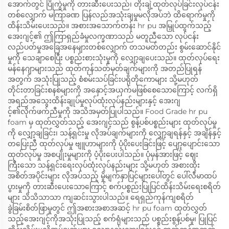
အောက်တွင် ပြိုကွဲမှုကို တားဆီးပေးသည်၊ တိုးချဲ့ထုတ်လုပ်ခြင်းလုပ်ငန်း
တစ်လျှောက် မကြာခဏ ပြန်လည်အသုံးချမှုမလိုအပ်ဘဲ ထိရောက်မှုကို
ထိန်းသိမ်းပေးသည်။ အစားအသောက်တန်း hr pu အမြှုပ်ထွက်သည့်
အေးဂျင့်၏ ဤကြာရှည်ခံမှုလက္ခဏာသည် မတူညီသော လုပ်ငန်း
လည်ပတ်မှုအခြေအနေများတစ်လျှောက် တသမတ်တည်း စွမ်းဆောင်နိုင်
မှုကို သေချာစေပြီး ပစ္စည်းစားသုံးမှုကို လျှော့ချပေးသည်။ ထုတ်လုပ်ရေး
မန်နေဂျာများသည် ထုတ်ကုန်သတ်မှတ်ချက်များကို အတည်ပြုရန်
အတွက် အသုံးပြုသည့် စံစမ်းသပ်ခြင်းပရိုတိုကောများ သို့မဟုတ်
တိုင်းတာခြင်းစနစ်များကို အနှောင့်အယှက်မဖြစ်စေသောကြောင့် လက်ရှိ
အရည်အသွေးထိန်းချုပ်မှုလုပ်ထုံးလုပ်နည်းများနှင့် အေးဂျ
င့်၏လိုက်ဖက်ညီမှုကို အသိအမှတ်ပြုပါသည်။ Food Grade hr pu
foam မှ ထုတ်လွှတ်သည့် အေးဂျင့်သည် စွန့်ပစ်ပစ္စည်းများ ထုတ်လုပ်မှု
ကို လျှော့ချခြင်း၊ သန့်ရှင်းမှု လိုအပ်ချက်များကို လျှော့ချရန်နှင့် အချိန်နှင့်
တပြေးညီ ထုတ်လုပ်မှု ဗျူဟာများကို ပံ့ပိုးပေးခြင်းဖြင့် ပျော့ပျောင်းသော
ထုတ်လုပ်မှု အစပျိုးမှုများကို ပံ့ပိုးပေးပါသည်။ ပုံမှန်အားဖြင့် ဈေး
ကြီးသော သန့်ရှင်းရေးလုပ်ထုံးလုပ်နည်းများ သို့မဟုတ် အစားထိုး
အစိတ်အပိုင်းများ လိုအပ်သည့် မှိုမျက်နှာပြင်များပေါ်တွင် ပေါ်လီမာထပ်
ပွားမှုကို တားဆီးပေးသောကြောင့် စက်ပစ္စည်းပြုပြင်ထိန်းသိမ်းရေးစရိတ်
များ သိသိသာသာ ကျဆင်းသွားပါသည်။ ရေရှည်ကုန်ကျစရိတ်
ခွဲခြမ်းစိတ်ဖြာမှုတွင် ဤအစားအစာအဆင့် hr pu foam ထုတ်လွှတ်
သည့်အေးဂျင့်ကိုအသုံးပြုသည့် စက်ရုံများသည် ပစ္စည်းစွန့်ပစ်မှု၊ ပြုပြင်