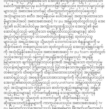
လိုက်လျောညီထွေဖြစ်စေသော အေးဂျင့်၏ဂရုတစိုက်ပြုလုပ်ထားသော
မော်လီကျူးဖွဲ့စည်းပုံမှ ပေါက်ဖွားလာခြင်းဖြစ်သည်။ ထုတ်လုပ်မှုလုပ်ငန်း
များသည် အစားအသောက်နှင့် ထိတွေ့ထုတ်ကုန်ထုတ်လုပ်ရေးတွင်
အသုံးများသော စတီး၊ အလူမီနီယမ်၊ ပေါင်းစပ်နှင့် အထူးအုပ်ထားသော
မှိုများအပါအဝင် အစားအစာအဆင့် hr pu အမြှုပ်ထုတ်လွှတ်သည့် အေး
ဂျင့်၏ ပေါင်းစပ်ပါဝင်မှုမှ အကျိုးကျေးဇူးရှိသည်။ အေးဂျင့်၏ စွမ်း
ဆောင်ရည်သည် မတူညီသော ရေမြှုပ်သိပ်သည်းဆများနှင့် ဆဲလ်
ဖွဲ့စည်းပုံများကြားတွင် တသမတ်တည်းရှိနေသဖြင့် ထုတ်လုပ်သူ
များသည် အရည်အသွေး သို့မဟုတ် ဘေးကင်းသော စံနှုန်းများကို မ
ထိခိုက်စေဘဲ တစ်ခုတည်းသော ထုတ်လွှတ်သည့် အေးဂျင့်ဖြေရှင်းချက်
ကို အသုံးပြုနိုင်စေပါသည်။ အစားအစာအဆင့် hr pu foam ထုတ်လွှတ်
သည့်အေးဂျင့်သည် ဝန်းကျင်အပူချိန်အသုံးပြုမှုမှသည် အပူချိန်
မြင့်မားသော ချက်ပြုတ်ခြင်းလုပ်ငန်းအထိ အမျိုးမျိုးသော ထုတ်လုပ်မှု
လုပ်ငန်းစဉ်များတွင် ကြုံတွေ့ရသည့် ပြင်းထန်သောအပူချိန်အပိုင်းအခြား
တစ်လျှောက် ထိရောက်မှုကို ထိန်းသိမ်းထားသောကြောင့် အပူချိန်စွမ်း
ဆောင်ရည်သည် အရေးကြီးသောအားသာချက်ကို ကိုယ်စားပြုပါသည်။
အေးဂျင့်၏ဓာတုတည်ငြိမ်မှုသည် polyurethane အမြှုပ်ထုတ်လုပ်မှု
တွင် အသုံးများသော ကွဲပြားသော ဓာတ်ကူပစ္စည်းစနစ်များနှင့် အမြှုပ်
ထည့်ပစ္စည်းများနှင့် လိုက်ဖက်မှုရှိစေရန် သေချာစေပြီး၊ ထုတ်ကုန်
အရည်အသွေး သို့မဟုတ် ဘေးကင်းမှုကို ထိခိုက်စေနိုင်သည့်
ဆိုးရွားသောတုံ့ပြန်မှုများကို ကာကွယ်ပေးသည်။ အစားအစာအဆင့် hr
pu မြှုပ်ထွက်သည့်အေးဂျင့်သည် ဖြန်းစနစ်များ၊ ဖြီးအက်ပလီကေးရှင်း