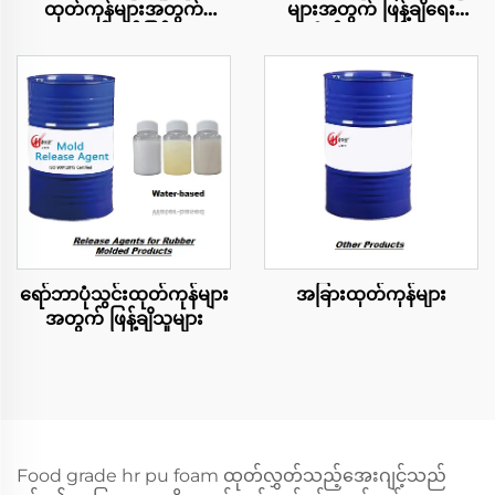
ထုတ်ကုန်များအတွက်
များအတွက် ဖြန့်ချိရေး
လွတ်လပ်ခြင်း
ကိုယ်စားလှယ်များ
အစားအသောက်
ရော်ဘာပုံသွင်းထုတ်ကုန်များ
အခြားထုတ်ကုန်များ
အတွက် ဖြန့်ချိသူများ
Food grade hr pu foam ထုတ်လွှတ်သည့်အေးဂျင့်သည်