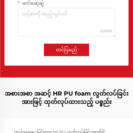
မက်ဆေ့ချ်
0/1000
တင်ပြမည်
အစားအစာ အဆင့် HR PU foam လွတ်လပ်ခြင်း
အားဖြင့် ထုတ်လုပ်ထားသည့် ပစ္စည်း
ကျန်းမာရေး မြင့်မားသော PU လွတ်လပ်ခြင်းအားဖြင့်