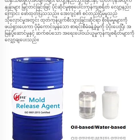
ထိန်းသိမ်းမှုလိုအပ်ချက်များ လျော့နည်းသွားခြင်းနှင့် ထုတ်ကုန်အထွက်
နှုန်းများ မြှင့်တင်ခြင်းဖြင့် ပိုင်ဆိုင်မှုစုစုပေါင်းကုန်ကျစရိတ် လျော့နည်း
ကြောင်း ဖော်ထုတ်ပြသသည်။ အေးဂျင့်၏ စင်တည်ငြိမ်မှုသည်
သိုလှောင်မှုအတွင်း ထုတ်ကုန်ပျက်စီးသွားခြင်းဆိုင်ရာ စိုးရိမ်မှုများကို
ဖယ်ရှားပေးကာ ပိုမိုကောင်းမွန်သော စာရင်းစီမံခန့်ခွဲမှုကို ပံ့ပိုးပေးပြီး အ
မြန်ပို့ဆောင်မှုနှင့် ဆက်စပ်သော အရေးပေါ်ဝယ်ယူမှုကုန်ကျစရိတ်များကို
လျှော့ချပေးသည်။