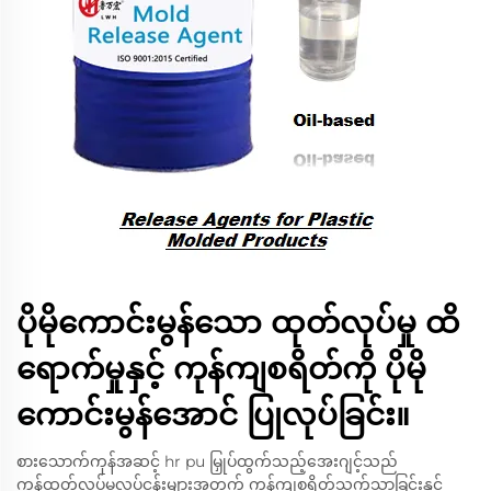
ပိုမိုကောင်းမွန်သော ထုတ်လုပ်မှု ထိ
ရောက်မှုနှင့် ကုန်ကျစရိတ်ကို ပိုမို
ကောင်းမွန်အောင် ပြုလုပ်ခြင်း။
စားသောက်ကုန်အဆင့် hr pu မြှုပ်ထွက်သည့်အေးဂျင့်သည်
ကုန်ထုတ်လုပ်မှုလုပ်ငန်းများအတွက် ကုန်ကျစရိတ်သက်သာခြင်းနှင့်