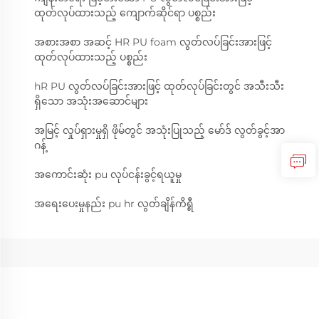
ထုတ်လုပ်ထားသည့် ကျောက်ဆိုင်ရာ ပစ္စည်း
အစားအစာ အဆင့် HR PU foam လွတ်လပ်ခြင်းအားဖြင့်
ထုတ်လုပ်ထားသည့် ပစ္စည်း
hR PU လွတ်လပ်ခြင်းအားဖြင့် ထုတ်လုပ်ခြင်းတွင် အသီးသီး
ရှိသော အသုံးအဆောင်များ
အမြင့် လှုပ်ရှားမှုရှိ ဖိုမ်တွင် အသုံးပြုသည့် မော်ဒ် လွတ်ခွင့်အာ
ဂန့်
အကောင်းဆုံး pu လုပ်ငန်းခွင့်ရယူမှု
အရေးပေးမှုနည်း pu hr လွတ်ချိန်ကိရ္စီ