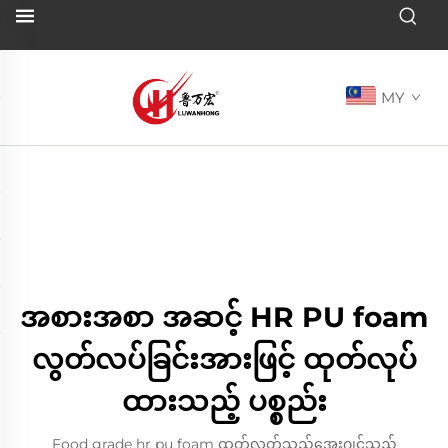
MY
အစားအစာ အဆင့် HR PU foam
လွတ်လပ်ခြင်းအားဖြင့် ထုတ်လုပ်
ထားသည့် ပစ္စည်း
Food grade hr pu foam ထုတ်လွှတ်သည့်အေးဂျင့်သည်