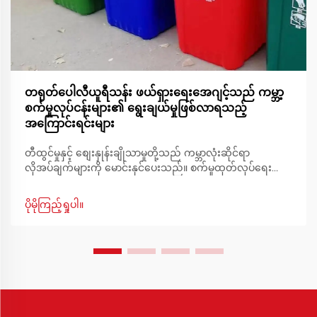
တရုတ်ပေါလီယူရီသန်း ဖယ်ရှားရေးအေဂျင့်သည် ကမ္ဘာ့
စက်မှုလုပ်ငန်းများ၏ ရွေးချယ်မှုဖြစ်လာရသည့်
အကြောင်းရင်းများ
တီထွင်မှုနှင့် စျေးနှုန်းချိုသာမှုတို့သည် ကမ္ဘာလုံးဆိုင်ရာ
လိုအပ်ချက်များကို မောင်းနှင်ပေးသည်။ စက်မှုထုတ်လုပ်ရေး
အကြောင်းအရာတွင် ထုတ်လုပ်မှုအရည်အသွေး
တစ်သမတ်တည်းဖြစ်စေရန်အတွက် ထိရောက်မှုနှင့် တိကျမှု
ပိုမိုကြည့်ရှုပါ။
တို့သည် အဓိကအစိတ်အပိုင်းများဖြစ်သည်။ တရုတ် ပေါလီယူရီ
သန်း ဖယ်ရှားခြင်းအတွက် ဓာတ်ခွဲဆေးသည် ထုတ်လုပ်မှု
အရည်အသွေးကို တာဝန်ယူနိုင်သည့် အရေးပါသော ဖြေရှင်းချက်
တစ်ခုအဖြစ် ထွန်းထောင်လာသည်။