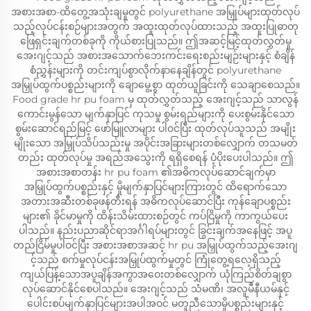
အစားအစာ-ထိတွေ့အသုံးချမှုတွင် polyurethane အမြှုပ်များထုတ်လုပ်
သည့်လုပ်ငန်းစဉ်များအတွက် အထူးထုတ်လုပ်ထားသည့် အထူးပြုဓာတု
ဖြေရှင်းချက်တစ်ခုကို ကိုယ်စားပြုသည်။ ဤအဆင့်မြင့်ထုတ်လွှတ်မှု
အေးဂျင့်သည် အစားအသောက်ဘေးကင်းရေးစည်းမျဉ်းများနှင့် စံချိန်
စံညွှန်းများကို တင်းကျပ်စွာလိုက်နာနေချိန်တွင် polyurethane
အမြှုပ်ထွက်ပစ္စည်းများကို ချောမွေ့စွာ ထုတ်ယူခြင်းကို သေချာစေသည်။
Food grade hr pu foam မှ ထုတ်လွှတ်သည့် အေးဂျင့်သည် သာလွန်
ကောင်းမွန်သော မျက်နှာပြင် ကုသမှု စွမ်းရည်များကို ပေးစွမ်းနိုင်သော
စွမ်းဆောင်ရည်မြင့် ဖော်မြူလာများ ပါ၀င်ပြီး ထုတ်လုပ်သူသည် အမျိုး
မျိုးသော အမြှုပ်သိပ်သည်းမှု အပိုင်းအခြားများတစ်လျှောက် တသမတ်
တည်း ထုတ်လုပ်မှု အရည်အသွေးကို ရရှိစေရန် ပံ့ပိုးပေးပါသည်။ ဤ
အစားအစာတန်း hr pu foam ၏အဓိကလုပ်ဆောင်ချက်မှာ
အမြှုပ်ထွက်ပစ္စည်းနှင့် မှိုမျက်နှာပြင်များကြားတွင် ထိရောက်သော
အတားအဆီးတစ်ခုဖန်တီးရန် အဓိကလုပ်ဆောင်ပြီး ကုန်ချောပစ္စည်း
များ၏ ခိုင်မာမှုကို ထိန်းသိမ်းထားစဉ်တွင် ကပ်ငြိမှုကို ကာကွယ်ပေး
ပါသည်။ နည်းပညာဆိုင်ရာအင်္ဂါရပ်များတွင် ခြွင်းချက်အနေဖြင့် အပူ
တည်ငြိမ်မှုပါဝင်ပြီး အစားအစာအဆင့် hr pu အမြှုပ်ထွက်သည့်အေးဂျ
င့်သည် စက်မှုလုပ်ငန်းအမြှုပ်ထွက်မှုတွင် ကြုံတွေ့ရလေ့ရှိသည့်
ကျယ်ပြန့်သောအပူချိန်အကွာအဝေးတစ်လျှောက် ယုံကြည်စိတ်ချစွာ
လုပ်ဆောင်နိုင်စေပါသည်။ အေးဂျင့်သည် သံမဏိ၊ အလူမီနီယမ်နှင့်
ပေါင်းစပ်မျက်နှာပြင်များအပါအဝင် မတူညီသောမှိုပစ္စည်းများနှင့်