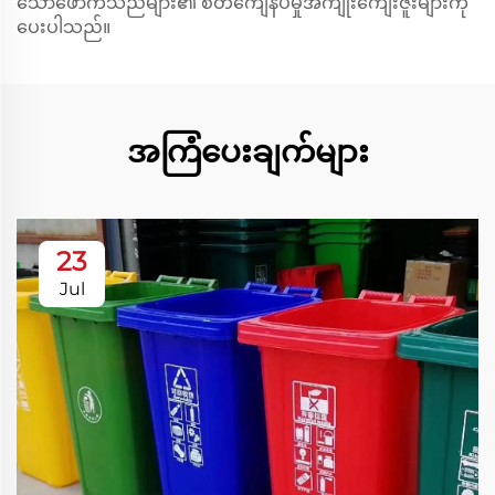
သောဖောက်သည်များ၏ စိတ်ကျေနပ်မှုအကျိုးကျေးဇူးများကို
ပေးပါသည်။
အကြံပေးချက်များ
23
Jul