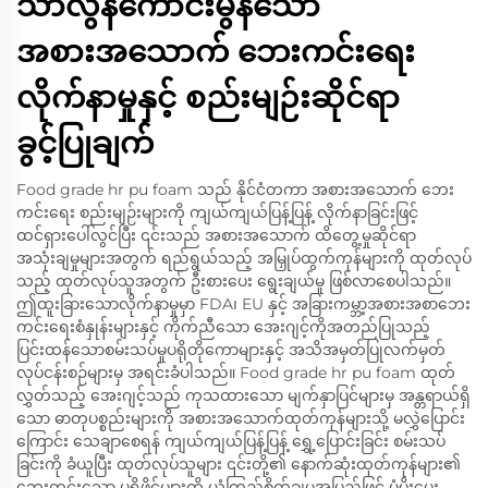
သာလွန်ကောင်းမွန်သော
အစားအသောက် ဘေးကင်းရေး
လိုက်နာမှုနှင့် စည်းမျဉ်းဆိုင်ရာ
ခွင့်ပြုချက်
Food grade hr pu foam သည် နိုင်ငံတကာ အစားအသောက် ဘေး
ကင်းရေး စည်းမျဉ်းများကို ကျယ်ကျယ်ပြန့်ပြန့် လိုက်နာခြင်းဖြင့်
ထင်ရှားပေါ်လွင်ပြီး ၎င်းသည် အစားအသောက် ထိတွေ့မှုဆိုင်ရာ
အသုံးချမှုများအတွက် ရည်ရွယ်သည့် အမြှုပ်ထွက်ကုန်များကို ထုတ်လုပ်
သည့် ထုတ်လုပ်သူအတွက် ဦးစားပေး ရွေးချယ်မှု ဖြစ်လာစေပါသည်။
ဤထူးခြားသောလိုက်နာမှုမှာ FDA၊ EU နှင့် အခြားကမ္ဘာ့အစားအစာဘေး
ကင်းရေးစံနှုန်းများနှင့် ကိုက်ညီသော အေးဂျင့်ကိုအတည်ပြုသည့်
ပြင်းထန်သောစမ်းသပ်မှုပရိုတိုကောများနှင့် အသိအမှတ်ပြုလက်မှတ်
လုပ်ငန်းစဉ်များမှ အရင်းခံပါသည်။ Food grade hr pu foam ထုတ်
လွှတ်သည့် အေးဂျင့်သည် ကုသထားသော မျက်နှာပြင်များမှ အန္တရာယ်ရှိ
သော ဓာတုပစ္စည်းများကို အစားအသောက်ထုတ်ကုန်များသို့ မလွှဲပြောင်း
ကြောင်း သေချာစေရန် ကျယ်ကျယ်ပြန့်ပြန့် ရွှေ့ပြောင်းခြင်း စမ်းသပ်
ခြင်းကို ခံယူပြီး ထုတ်လုပ်သူများ ၎င်းတို့၏ နောက်ဆုံးထုတ်ကုန်များ၏
ဘေးကင်းသော ပရိုဖိုင်များကို ယုံကြည်စိတ်ချမှုအပြည့်ဖြင့် ပံ့ပိုးပေး