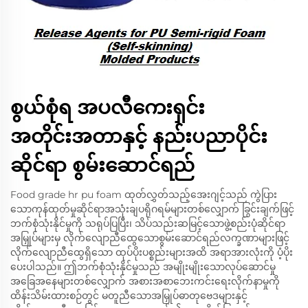
စွယ်စုံရ အပလီကေးရှင်း
အတိုင်းအတာနှင့် နည်းပညာပိုင်း
ဆိုင်ရာ စွမ်းဆောင်ရည်
Food grade hr pu foam ထုတ်လွှတ်သည့်အေးဂျင့်သည် ကွဲပြား
သောကုန်ထုတ်မှုဆိုင်ရာအသုံးချပရိုဂရမ်များတစ်လျှောက် ခြွင်းချက်ဖြင့်
ဘက်စုံသုံးနိုင်မှုကို သရုပ်ပြပြီး၊ သိပ်သည်းဆမြင့်သောဖွဲ့စည်းပုံဆိုင်ရာ
အမြှုပ်များမှ လိုက်လျောညီထွေသောစွမ်းဆောင်ရည်လက္ခဏာများဖြင့်
လိုက်လျောညီထွေရှိသော ထုပ်ပိုးပစ္စည်းများအထိ အရာအားလုံးကို ပံ့ပိုး
ပေးပါသည်။ ဤဘက်စုံသုံးနိုင်မှုသည် အမျိုးမျိုးသောလုပ်ဆောင်မှု
အခြေအနေများတစ်လျှောက် အစားအစာဘေးကင်းရေးလိုက်နာမှုကို
ထိန်းသိမ်းထားစဉ်တွင် မတူညီသောအမြှုပ်ဓာတုဗေဒများနှင့်