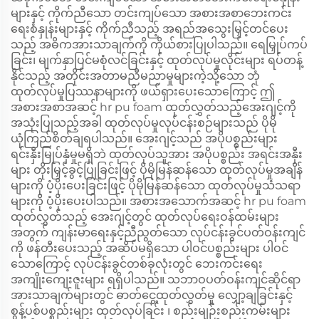
များနှင့် ကိုက်ညီသော တင်းကျပ်သော အစားအစာဘေးကင်း
ရေးစံနှုန်းများနှင့် ကိုက်ညီသည့် အရည်အသွေးမြှင့်တင်ပေး
သည့် အဓိကအားသာချက်ကို ကိုယ်စားပြုပါသည်။ ရေမြှုပ်ကပ်
ခြင်း၊ မျက်နှာပြင်မစုံလင်ခြင်းနှင့် ထုတ်လုပ်မှုလိုင်းများ ရပ်တန့်
နိုင်သည့် အတိုင်းအတာမညီမညာမှုများကဲ့သို့သော ဘုံ
ထုတ်လုပ်မှုပြဿနာများကို ဖယ်ရှားပေးသောကြောင့် ဤ
အစားအစာအဆင့် hr pu foam ထုတ်လွှတ်သည့်အေးဂျင့်ကို
အသုံးပြုသည့်အခါ ထုတ်လုပ်မှုလုပ်ငန်းစဉ်များသည် ပိုမို
ယုံကြည်စိတ်ချရပါသည်။ အေးဂျင့်သည် အပိုပစ္စည်းများ
ရင်းနှီးမြုပ်နှံမှုမရှိဘဲ ထုတ်လုပ်သူအား အပိုပစ္စည်း အရင်းအနှီး
များ တိုးမြှင့်ခွင့်ပြုခြင်းဖြင့် ပိုမိုမြန်ဆန်သော ထုတ်လုပ်မှုအချိန်
များကို ပံ့ပိုးပေးခြင်းဖြင့် ပိုမိုမြန်ဆန်သော ထုတ်လုပ်မှုသံသရာ
များကို ပံ့ပိုးပေးပါသည်။ အစားအသောက်အဆင့် hr pu foam
ထုတ်လွှတ်သည့် အေးဂျင့်တွင် ထုတ်လုပ်ရေးဝန်ထမ်းများ
အတွက် ကျန်းမာရေးနှင့်ညီညွတ်သော လုပ်ငန်းခွင်ပတ်ဝန်းကျင်
ကို ဖန်တီးပေးသည့် အဆိပ်မရှိသော ပါဝင်ပစ္စည်းများ ပါဝင်
သောကြောင့် လုပ်ငန်းခွင်တစ်ခုလုံးတွင် ဘေးကင်းရေး
အကျိုးကျေးဇူးများ ရရှိပါသည်။ သဘာဝပတ်ဝန်းကျင်ဆိုင်ရာ
အားသာချက်များတွင် ဓာတ်ငွေ့ထုတ်လွှတ်မှု လျှော့ချခြင်းနှင့်
စွန့်ပစ်ပစ္စည်းများ ထုတ်လုပ်ခြင်း ၊ စည်းမျဉ်းစည်းကမ်းများ