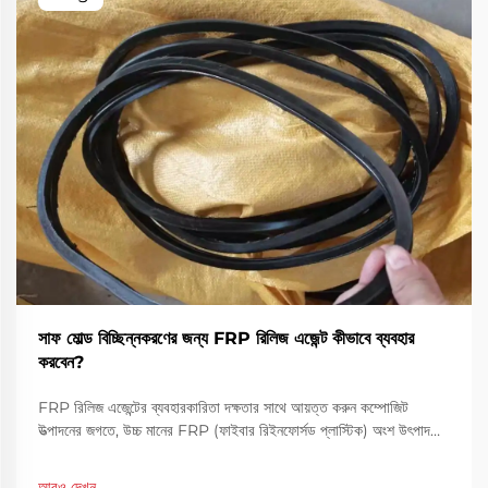
সাফ মোল্ড বিচ্ছিন্নকরণের জন্য FRP রিলিজ এজেন্ট কীভাবে ব্যবহার
করবেন?
FRP রিলিজ এজেন্টের ব্যবহারকারিতা দক্ষতার সাথে আয়ত্ত করুন কম্পোজিট
উত্পাদনের জগতে, উচ্চ মানের FRP (ফাইবার রিইনফোর্সড প্লাস্টিক) অংশ উৎপাদনের
জন্য পরিষ্কার এবং দক্ষ ছাঁচ বিচ্ছিন্নকরণ অত্যন্ত গুরুত্বপূর্ণ। FRP রিলিজ
এজেন্টগুলি এই প্রক্রিয়ায় গুরুত্বপূর্ণ ভূমিকা পালন করে।
আরও দেখুন