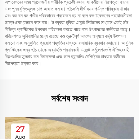
অপারেশনের সময় প্রয়োজনীয় শারীরিক প্রচেষ্টা কমায়, যা কর্মীদের নিরাপত্তা বাড়ায়
এবং পুনরাবৃত্তিমূলক চাপ আঘাত কমায়। ছাঁচগুলি দীর্ঘ সময় পর্যন্ত পরিষ্কার থাকায়
এবং কম ঘন ঘন গভীর পরিষ্কারের প্রয়োজন হয় না বলে রক্ষণাবেক্ষণের প্রয়োজনীয়তা
উল্লেখযোগ্যভাবে কমে যায়। উপযুক্ত মুক্তি এজেন্ট নির্বাচনের মাধ্যমে একই ছাঁচ
বিভিন্ন প্লাস্টিকের উপকরণ পরিচালনা করতে পারে বলে উৎপাদনের নমনীয়তা বাড়ে।
পরিবেশগত সুবিধাগুলির মধ্যে রয়েছে কম ত্রুটিপূর্ণ অংশের মাধ্যমে বর্জ্য উৎপাদন
কমানো এবং অনুকূলিত প্রয়োগ পদ্ধতির মাধ্যমে রাসায়নিক ব্যবহার কমানো। আধুনিক
প্লাস্টিকের জন্য ছাঁচ থেকে অব্যাহতি প্রদানকারী এজেন্ট ফর্মুলেশনগুলি ঐতিহ্যবাহী
বিকল্পগুলির তুলনায় কম বিষাক্ততা এবং ভাল হ্যান্ডলিং বৈশিষ্ট্যের মাধ্যমে কর্মীদের
নিরাপত্তা উন্নত করে।
সর্বশেষ সংবাদ
27
Aug