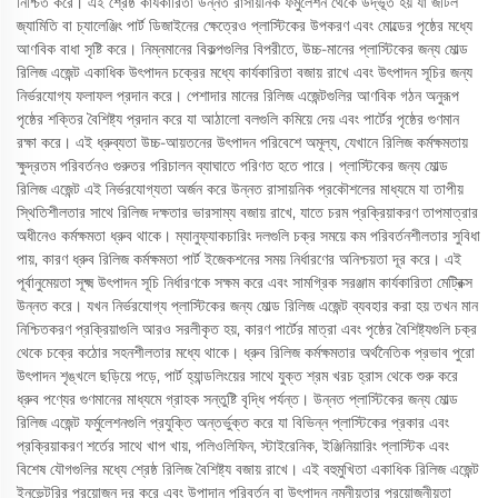
নিশ্চিত করে। এই শ্রেষ্ঠ কার্যকারিতা উন্নত রাসায়নিক ফর্মুলেশন থেকে উদ্ভূত হয় যা জটিল
জ্যামিতি বা চ্যালেঞ্জিং পার্ট ডিজাইনের ক্ষেত্রেও প্লাস্টিকের উপকরণ এবং মোল্ডের পৃষ্ঠের মধ্যে
আণবিক বাধা সৃষ্টি করে। নিম্নমানের বিকল্পগুলির বিপরীতে, উচ্চ-মানের প্লাস্টিকের জন্য মোল্ড
রিলিজ এজেন্ট একাধিক উৎপাদন চক্রের মধ্যে কার্যকারিতা বজায় রাখে এবং উৎপাদন সূচির জন্য
নির্ভরযোগ্য ফলাফল প্রদান করে। পেশাদার মানের রিলিজ এজেন্টগুলির আণবিক গঠন অনুরূপ
পৃষ্ঠের শক্তির বৈশিষ্ট্য প্রদান করে যা আঠালো বলগুলি কমিয়ে দেয় এবং পার্টের পৃষ্ঠের গুণমান
রক্ষা করে। এই ধ্রুব্যতা উচ্চ-আয়তনের উৎপাদন পরিবেশে অমূল্য, যেখানে রিলিজ কর্মক্ষমতায়
ক্ষুদ্রতম পরিবর্তনও গুরুতর পরিচালন ব্যাঘাতে পরিণত হতে পারে। প্লাস্টিকের জন্য মোল্ড
রিলিজ এজেন্ট এই নির্ভরযোগ্যতা অর্জন করে উন্নত রাসায়নিক প্রকৌশলের মাধ্যমে যা তাপীয়
স্থিতিশীলতার সাথে রিলিজ দক্ষতার ভারসাম্য বজায় রাখে, যাতে চরম প্রক্রিয়াকরণ তাপমাত্রার
অধীনেও কর্মক্ষমতা ধ্রুব থাকে। ম্যানুফ্যাকচারিং দলগুলি চক্র সময়ে কম পরিবর্তনশীলতার সুবিধা
পায়, কারণ ধ্রুব রিলিজ কর্মক্ষমতা পার্ট ইজেকশনের সময় নির্ধারণের অনিশ্চয়তা দূর করে। এই
পূর্বানুমেয়তা সূক্ষ্ম উৎপাদন সূচি নির্ধারণকে সক্ষম করে এবং সামগ্রিক সরঞ্জাম কার্যকারিতা মেট্রিক্স
উন্নত করে। যখন নির্ভরযোগ্য প্লাস্টিকের জন্য মোল্ড রিলিজ এজেন্ট ব্যবহার করা হয় তখন মান
নিশ্চিতকরণ প্রক্রিয়াগুলি আরও সরলীকৃত হয়, কারণ পার্টের মাত্রা এবং পৃষ্ঠের বৈশিষ্ট্যগুলি চক্র
থেকে চক্রে কঠোর সহনশীলতার মধ্যে থাকে। ধ্রুব রিলিজ কর্মক্ষমতার অর্থনৈতিক প্রভাব পুরো
উৎপাদন শৃঙ্খলে ছড়িয়ে পড়ে, পার্ট হ্যান্ডলিংয়ের সাথে যুক্ত শ্রম খরচ হ্রাস থেকে শুরু করে
ধ্রুব পণ্যের গুণমানের মাধ্যমে গ্রাহক সন্তুষ্টি বৃদ্ধি পর্যন্ত। উন্নত প্লাস্টিকের জন্য মোল্ড
রিলিজ এজেন্ট ফর্মুলেশনগুলি প্রযুক্তি অন্তর্ভুক্ত করে যা বিভিন্ন প্লাস্টিকের প্রকার এবং
প্রক্রিয়াকরণ শর্তের সাথে খাপ খায়, পলিওলিফিন, স্টাইরেনিক, ইঞ্জিনিয়ারিং প্লাস্টিক এবং
বিশেষ যৌগগুলির মধ্যে শ্রেষ্ঠ রিলিজ বৈশিষ্ট্য বজায় রাখে। এই বহুমুখিতা একাধিক রিলিজ এজেন্ট
ইনভেন্টরির প্রয়োজন দূর করে এবং উপাদান পরিবর্তন বা উৎপাদন নমনীয়তার প্রয়োজনীয়তা