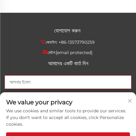
যোগাযোগ করুন
মোবাইল:
+86-13573790259
মেইল:
[email protected]
আমাদের একটি বার্তা দিন
এখন পাঠান
We value your privacy
We use cookies and similar tools to provide our services.
If you don't want to accept all cookies, click Personalize
cookies.
কপিরাইট © 2025 চীনা শানড়োং লুওয়ানহোং রাসায়নিক কো., লিমিটেড। সব অধিকার
সংরক্ষিত।
গোপনীয়তা নীতি