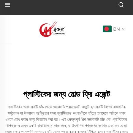
BN
প্লাস্টিকের জন্য মোল্ড ফ্রি এজেন্ট
প্লাস্টিকের জন্য একটি ছাঁচ থেকে অব্যাহতি প্রদানকারী এজেন্ট হল একটি বিশেষ রাসায়নিক
ফর্মুলেশন যা উৎপাদন প্রক্রিয়ার সময় প্লাস্টিকের অংশগুলিকে ছাঁচের তলদেশে আটকে থাকা
থেকে রোধ করার জন্য ডিজাইন করা হয়। এই গুরুত্বপূর্ণ শিল্প সমাধানটি ছাঁচ এবং প্লাস্টিকের
উপকরণের মধ্যে একটি বাধা হিসাবে কাজ করে, যা উৎপাদিত পণ্যগুলির গুণমান এবং অখণ্ডতা
বজায় রাখার পাশাপাশি মসৃণভাবে ছাঁচ থেকে পৃথক করার কাজকে নিশ্চিত করে। প্লাস্টিকের জন্য