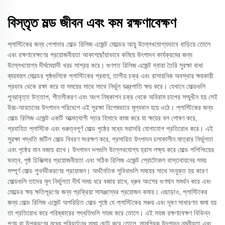
বিস্তৃত মল্ড জীবন এবং কম রক্ষণাবেক্ষণ
প্লাস্টিকের জন্য পেশাদার মোল্ড রিলিজ এজেন্ট মোল্ডের আয়ু উল্লেখযোগ্যভাবে বাড়িয়ে তোলে
এবং রক্ষণাবেক্ষণের প্রয়োজনীয়তা আকাশছোঁয়াভাবে কমিয়ে উৎপাদন কার্যক্রমের জন্য
উল্লেখযোগ্য দীর্ঘমেয়াদী খরচ সাশ্রয় করে। গুণগত রিলিজ এজেন্ট দ্বারা তৈরি সুরক্ষা বাধা
ব্যয়বহুল মোল্ডের পৃষ্ঠগুলিকে প্লাস্টিকের প্রবাহ, তাপীয় চক্র এবং রাসায়নিক অবস্থার ক্ষয়কারী
প্রভাব থেকে রক্ষা করে যা সময়ের সাথে সাথে নির্ভুল যন্ত্রপাতি ক্ষয় করে। যেখানে মোল্ডগুলি
পুনরাবৃত্ত উত্তাপ, শীতলীকরণ এবং অংশ নিষ্কাশন চক্র থেকে অবিরাম চাপের সম্মুখীন হয় সেই
উচ্চ-আয়তনের উৎপাদন পরিবেশে এই সুরক্ষা বিশেষভাবে মূল্যবান হয়ে ওঠে। প্লাস্টিকের জন্য
মোল্ড রিলিজ এজেন্ট একটি আত্মত্যাগী স্তর হিসাবে কাজ করে যা ক্ষয়ের বল শোষণ করে,
প্রবাহিত প্লাস্টিক এবং গুরুত্বপূর্ণ মোল্ড পৃষ্ঠের মধ্যে সরাসরি যোগাযোগ প্রতিরোধ করে। এই
সুরক্ষা পদ্ধতি জটিল মোল্ড বিবরণ সংরক্ষণ করে, প্রসারিত উৎপাদন চলাকালীন মাত্রার নির্ভুলতা
এবং পৃষ্ঠের মান বজায় রাখে। উৎপাদন দলগুলি উল্লেখযোগ্য হ্রাস লক্ষ্য করে মোল্ড পলিশিংয়ের
ঘনত্ব, পৃষ্ঠ চিকিত্সার প্রয়োজনীয়তা এবং সঠিক রিলিজ এজেন্ট প্রোটোকল বাস্তবায়নের সময়
সম্পূর্ণ মোল্ড পুনর্নবীকরণের প্রয়োজন। অর্থনৈতিক সুবিধাগুলি সময়ের সাথে সংযুক্ত হয় কারণ
মোল্ডগুলি তাদের মূল নির্ভুলতা দীর্ঘ সময় ধরে বজায় রাখে, ধ্রুব অংশের গুণমান সমর্থন করে এবং
মোল্ডের ক্ষয় ক্ষতিপূরণের জন্য প্রক্রিয়া সামঞ্জস্যের প্রয়োজন কমায়। এছাড়াও, প্লাস্টিকের
জন্য মোল্ড রিলিজ এজেন্ট অপরিচিত মোল্ড পৃষ্ঠে যে প্লাস্টিকের সঞ্চয় এবং দূষণ সাধারণত জমা হয়
তা প্রতিরোধ করে পরিষ্কারের পদ্ধতিগুলি সহজ করে তোলে। এই সহজ রক্ষণাবেক্ষণ বিভিন্ন
পণ্য বা উপকরণের মধ্যে পরিবর্তনের সময় ছোট করে তোলে, সামগ্রিক উৎপাদন নমনীয়তা এবং