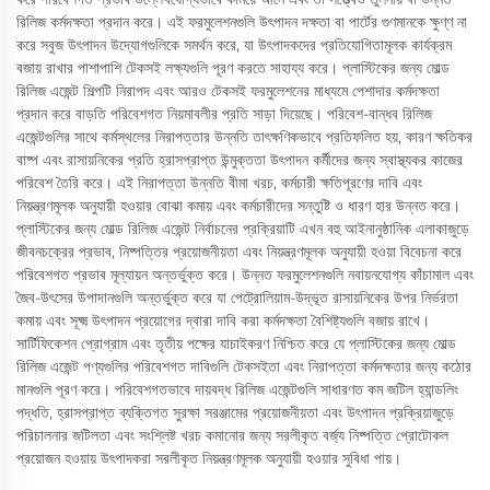
রিলিজ কর্মদক্ষতা প্রদান করে। এই ফরমুলেশনগুলি উৎপাদন দক্ষতা বা পার্টের গুণমানকে ক্ষুণ্ণ না
করে সবুজ উৎপাদন উদ্যোগগুলিকে সমর্থন করে, যা উৎপাদকদের প্রতিযোগিতামূলক কার্যক্রম
বজায় রাখার পাশাপাশি টেকসই লক্ষ্যগুলি পূরণ করতে সাহায্য করে। প্লাস্টিকের জন্য মোল্ড
রিলিজ এজেন্ট শিল্পটি নিরাপদ এবং আরও টেকসই ফরমুলেশনের মাধ্যমে পেশাদার কর্মদক্ষতা
প্রদান করে বাড়তি পরিবেশগত নিয়মাবলীর প্রতি সাড়া দিয়েছে। পরিবেশ-বান্ধব রিলিজ
এজেন্টগুলির সাথে কর্মস্থলের নিরাপত্তার উন্নতি তাৎক্ষণিকভাবে প্রতিফলিত হয়, কারণ ক্ষতিকর
বাষ্প এবং রাসায়নিকের প্রতি হ্রাসপ্রাপ্ত উন্মুক্ততা উৎপাদন কর্মীদের জন্য স্বাস্থ্যকর কাজের
পরিবেশ তৈরি করে। এই নিরাপত্তা উন্নতি বীমা খরচ, কর্মচারী ক্ষতিপূরণের দাবি এবং
নিয়ন্ত্রণমূলক অনুযায়ী হওয়ার বোঝা কমায় এবং কর্মচারীদের সন্তুষ্টি ও ধারণ হার উন্নত করে।
প্লাস্টিকের জন্য মোল্ড রিলিজ এজেন্ট নির্বাচনের প্রক্রিয়াটি এখন বহু আইনানুষ্ঠানিক এলাকাজুড়ে
জীবনচক্রের প্রভাব, নিষ্পত্তির প্রয়োজনীয়তা এবং নিয়ন্ত্রণমূলক অনুযায়ী হওয়া বিবেচনা করে
পরিবেশগত প্রভাব মূল্যায়ন অন্তর্ভুক্ত করে। উন্নত ফরমুলেশনগুলি নবায়নযোগ্য কাঁচামাল এবং
জৈব-উৎসের উপাদানগুলি অন্তর্ভুক্ত করে যা পেট্রোলিয়াম-উদ্ভূত রাসায়নিকের উপর নির্ভরতা
কমায় এবং সূক্ষ্ম উৎপাদন প্রয়োগের দ্বারা দাবি করা কর্মদক্ষতা বৈশিষ্ট্যগুলি বজায় রাখে।
সার্টিফিকেশন প্রোগ্রাম এবং তৃতীয় পক্ষের যাচাইকরণ নিশ্চিত করে যে প্লাস্টিকের জন্য মোল্ড
রিলিজ এজেন্ট পণ্যগুলির পরিবেশগত দাবিগুলি টেকসইতা এবং নিরাপত্তা কর্মদক্ষতার জন্য কঠোর
মানগুলি পূরণ করে। পরিবেশগতভাবে দায়বদ্ধ রিলিজ এজেন্টগুলি সাধারণত কম জটিল হ্যান্ডলিং
পদ্ধতি, হ্রাসপ্রাপ্ত ব্যক্তিগত সুরক্ষা সরঞ্জামের প্রয়োজনীয়তা এবং উৎপাদন প্রক্রিয়াজুড়ে
পরিচালনার জটিলতা এবং সংশ্লিষ্ট খরচ কমানোর জন্য সরলীকৃত বর্জ্য নিষ্পত্তি প্রোটোকল
প্রয়োজন হওয়ায় উৎপাদকরা সরলীকৃত নিয়ন্ত্রণমূলক অনুযায়ী হওয়ার সুবিধা পায়।