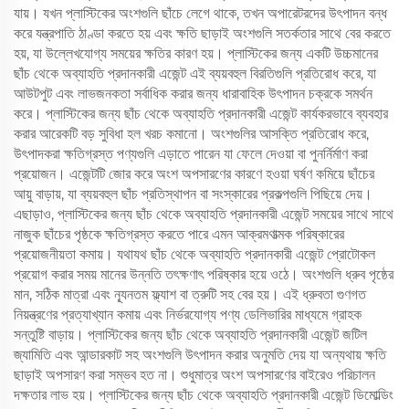
যায়। যখন প্লাস্টিকের অংশগুলি ছাঁচে লেগে থাকে, তখন অপারেটরদের উৎপাদন বন্ধ
করে যন্ত্রপাতি ঠাণ্ডা করতে হয় এবং ক্ষতি ছাড়াই অংশগুলি সতর্কতার সাথে বের করতে
হয়, যা উল্লেখযোগ্য সময়ের ক্ষতির কারণ হয়। প্লাস্টিকের জন্য একটি উচ্চমানের
ছাঁচ থেকে অব্যাহতি প্রদানকারী এজেন্ট এই ব্যয়বহুল বিরতিগুলি প্রতিরোধ করে, যা
আউটপুট এবং লাভজনকতা সর্বাধিক করার জন্য ধারাবাহিক উৎপাদন চক্রকে সমর্থন
করে। প্লাস্টিকের জন্য ছাঁচ থেকে অব্যাহতি প্রদানকারী এজেন্ট কার্যকরভাবে ব্যবহার
করার আরেকটি বড় সুবিধা হল খরচ কমানো। অংশগুলির আসক্তি প্রতিরোধ করে,
উৎপাদকরা ক্ষতিগ্রস্ত পণ্যগুলি এড়াতে পারেন যা ফেলে দেওয়া বা পুনর্নির্মাণ করা
প্রয়োজন। এজেন্টটি জোর করে অংশ অপসারণের কারণে হওয়া ঘর্ষণ কমিয়ে ছাঁচের
আয়ু বাড়ায়, যা ব্যয়বহুল ছাঁচ প্রতিস্থাপন বা সংস্কারের প্রকল্পগুলি পিছিয়ে দেয়।
এছাড়াও, প্লাস্টিকের জন্য ছাঁচ থেকে অব্যাহতি প্রদানকারী এজেন্ট সময়ের সাথে সাথে
নাজুক ছাঁচের পৃষ্ঠকে ক্ষতিগ্রস্ত করতে পারে এমন আক্রমণাত্মক পরিষ্কারের
প্রয়োজনীয়তা কমায়। যথাযথ ছাঁচ থেকে অব্যাহতি প্রদানকারী এজেন্ট প্রোটোকল
প্রয়োগ করার সময় মানের উন্নতি তৎক্ষণাৎ পরিষ্কার হয়ে ওঠে। অংশগুলি ধ্রুব পৃষ্ঠের
মান, সঠিক মাত্রা এবং ন্যূনতম ফ্ল্যাশ বা ত্রুটি সহ বের হয়। এই ধ্রুবতা গুণগত
নিয়ন্ত্রণের প্রত্যাখ্যান কমায় এবং নির্ভরযোগ্য পণ্য ডেলিভারির মাধ্যমে গ্রাহক
সন্তুষ্টি বাড়ায়। প্লাস্টিকের জন্য ছাঁচ থেকে অব্যাহতি প্রদানকারী এজেন্ট জটিল
জ্যামিতি এবং আন্ডারকাট সহ অংশগুলি উৎপাদন করার অনুমতি দেয় যা অন্যথায় ক্ষতি
ছাড়াই অপসারণ করা সম্ভব হত না। শুধুমাত্র অংশ অপসারণের বাইরেও পরিচালন
দক্ষতার লাভ হয়। প্লাস্টিকের জন্য ছাঁচ থেকে অব্যাহতি প্রদানকারী এজেন্ট ডিমোল্ডিং