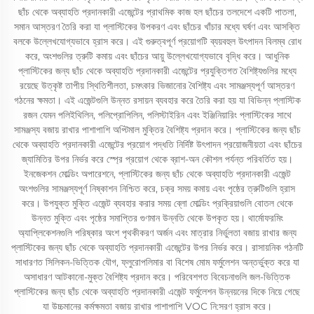
ছাঁচ থেকে অব্যাহতি প্রদানকারী এজেন্টের প্রাথমিক কাজ হল ছাঁচের তলদেশে একটি পাতলা,
সমান আস্তরণ তৈরি করা যা প্লাস্টিকের উপকরণ এবং ছাঁচের খাঁচার মধ্যে ঘর্ষণ এবং আসক্তি
বলকে উল্লেখযোগ্যভাবে হ্রাস করে। এই গুরুত্বপূর্ণ প্রয়োগটি ব্যয়বহুল উৎপাদন বিলম্ব রোধ
করে, অংশগুলির ত্রুটি কমায় এবং ছাঁচের আয়ু উল্লেখযোগ্যভাবে বৃদ্ধি করে। আধুনিক
প্লাস্টিকের জন্য ছাঁচ থেকে অব্যাহতি প্রদানকারী এজেন্টের প্রযুক্তিগত বৈশিষ্ট্যগুলির মধ্যে
রয়েছে উত্কৃষ্ট তাপীয় স্থিতিশীলতা, চমৎকার ভিজানোর বৈশিষ্ট্য এবং সামঞ্জস্যপূর্ণ আস্তরণ
গঠনের ক্ষমতা। এই এজেন্টগুলি উন্নত রসায়ন ব্যবহার করে তৈরি করা হয় যা বিভিন্ন প্লাস্টিক
রজন যেমন পলিইথিলিন, পলিপ্রোপিলিন, পলিস্টাইরিন এবং ইঞ্জিনিয়ারিং প্লাস্টিকের সাথে
সামঞ্জস্য বজায় রাখার পাশাপাশি অপ্টিমাল মুক্তির বৈশিষ্ট্য প্রদান করে। প্লাস্টিকের জন্য ছাঁচ
থেকে অব্যাহতি প্রদানকারী এজেন্টের প্রয়োগ পদ্ধতি নির্দিষ্ট উৎপাদন প্রয়োজনীয়তা এবং ছাঁচের
জ্যামিতির উপর নির্ভর করে স্প্রে প্রয়োগ থেকে ব্রাশ-অন কৌশল পর্যন্ত পরিবর্তিত হয়।
ইনজেকশন মোল্ডিং অপারেশনে, প্লাস্টিকের জন্য ছাঁচ থেকে অব্যাহতি প্রদানকারী এজেন্ট
অংশগুলির সামঞ্জস্যপূর্ণ নিষ্কাশন নিশ্চিত করে, চক্র সময় কমায় এবং পৃষ্ঠের ত্রুটিগুলি হ্রাস
করে। উপযুক্ত মুক্তি এজেন্ট ব্যবহার করার সময় ব্লো মোল্ডিং প্রক্রিয়াগুলি বোতল থেকে
উন্নত মুক্তি এবং পৃষ্ঠের সমাপ্তির গুণমান উন্নতি থেকে উপকৃত হয়। থার্মোফরমিং
অ্যাপ্লিকেশনগুলি পরিষ্কার অংশ পৃথকীকরণ অর্জন এবং মাত্রার নির্ভুলতা বজায় রাখার জন্য
প্লাস্টিকের জন্য ছাঁচ থেকে অব্যাহতি প্রদানকারী এজেন্টের উপর নির্ভর করে। রাসায়নিক গঠনটি
সাধারণত সিলিকন-ভিত্তিক যৌগ, ফ্লুরোপলিমার বা বিশেষ মোম ফর্মুলেশন অন্তর্ভুক্ত করে যা
অসাধারণ আটকানো-মুক্ত বৈশিষ্ট্য প্রদান করে। পরিবেশগত বিবেচনাগুলি জল-ভিত্তিক
প্লাস্টিকের জন্য ছাঁচ থেকে অব্যাহতি প্রদানকারী এজেন্ট ফর্মুলেশন উন্নয়নের দিকে নিয়ে গেছে
যা উচ্চমানের কর্মক্ষমতা বজায় রাখার পাশাপাশি VOC নি:সরণ হ্রাস করে।