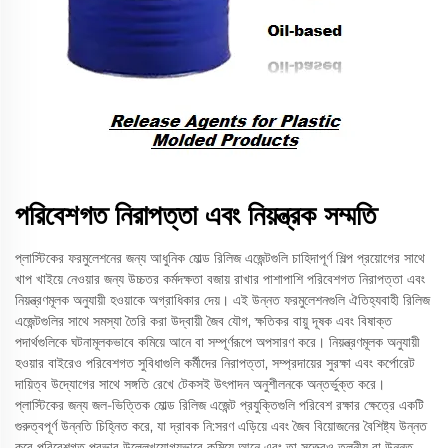
পরিবেশগত নিরাপত্তা এবং নিয়ন্ত্রক সম্মতি
প্লাস্টিকের ফরমুলেশনের জন্য আধুনিক মোল্ড রিলিজ এজেন্টগুলি চাহিদাপূর্ণ শিল্প প্রয়োগের সাথে
খাপ খাইয়ে নেওয়ার জন্য উচ্চতর কর্মদক্ষতা বজায় রাখার পাশাপাশি পরিবেশগত নিরাপত্তা এবং
নিয়ন্ত্রণমূলক অনুযায়ী হওয়াকে অগ্রাধিকার দেয়। এই উন্নত ফরমুলেশনগুলি ঐতিহ্যবাহী রিলিজ
এজেন্টগুলির সাথে সমস্যা তৈরি করা উদ্বায়ী জৈব যৌগ, ক্ষতিকর বায়ু দূষক এবং বিষাক্ত
পদার্থগুলিকে ঘটনামূলকভাবে কমিয়ে আনে বা সম্পূর্ণরূপে অপসারণ করে। নিয়ন্ত্রণমূলক অনুযায়ী
হওয়ার বাইরেও পরিবেশগত সুবিধাগুলি কর্মীদের নিরাপত্তা, সম্প্রদায়ের সুরক্ষা এবং কর্পোরেট
দায়িত্ব উদ্যোগের সাথে সঙ্গতি রেখে টেকসই উৎপাদন অনুশীলনকে অন্তর্ভুক্ত করে।
প্লাস্টিকের জন্য জল-ভিত্তিক মোল্ড রিলিজ এজেন্ট প্রযুক্তিগুলি পরিবেশ রক্ষার ক্ষেত্রে একটি
গুরুত্বপূর্ণ উন্নতি চিহ্নিত করে, যা দ্রাবক নি:সরণ এড়িয়ে এবং জৈব বিয়োজনের বৈশিষ্ট্য উন্নত
করে পরিবেশগত প্রভাব উল্লেখযোগ্যভাবে কমিয়ে আনে এবং তা সত্ত্বেও তুলনীয় বা উন্নত