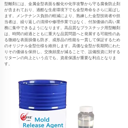
型離剤には、金属金型表面を酸化や化学攻撃から守る腐食防止剤
が含まれており、過酷な生産環境下でも金型寿命をさらに延ばし
ます。メンテナンス負担の軽減により、熟練した金型技術者や担
当者は、繰り返しの清掃や修理作業ではなく、付加価値の高い業
務に集中できるようになります。高品質なプラスチック用型離剤
は、時間の経過とともに重大な品質問題へと発展する可能性のあ
る微細な表面損傷も防ぎ、成形品の性能を一貫して保証するため
のオリジナル金型仕様を維持します。高価な金型が長期間にわた
りその価値を保持し、交換頻度が減ることで、設備投資に対する
リターンの向上という点でも、資産保護が重要な利点となりま
す。