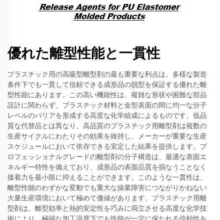
優れた離型性能と一貫性
プラスチック用の高級型離型剤の最も重要な利点は、多様な製造
条件下でも一貫して信頼できる成形品の脱型を保証する優れた離
型性能にあります。この高い機能性は、複雑な形状や困難な部品
設計に関わらず、プラスチック材料と金型表面の間に均一な分子
レベルのバリアを形成する高度な化学組成によるものです。低品
質な代替品とは異なり、高品質のプラスチック用離型剤は複数の
生産サイクルにわたりその効果を維持し、メーカーが重要な生産
スケジュールにおいて依存できる安定した結果を提供します。プ
ロフェッショナルグレードの離型剤の分子構造は、最適な表面エ
ネルギー特性を備えており、成形品の表面品質を損なうことなく
接着力を最小限に抑えることができます。このような一貫性は、
離型性能のわずかな変動でも重大な操業障害につながりかねない
大量生産環境において極めて価値があります。プラスチック用離
型剤は、離型効率と熱的安定性を巧みに両立させる高度な化学技
術により、極端な加工温度下でも性能が一定に保たれる信頼性を