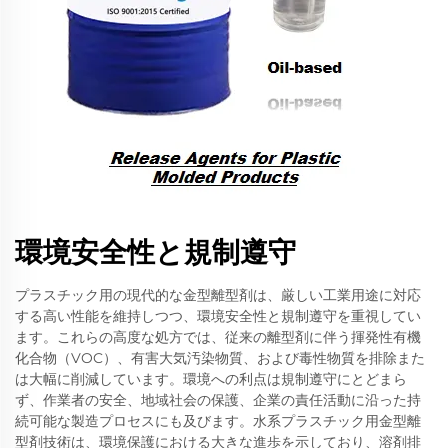
環境安全性と規制遵守
プラスチック用の現代的な金型離型剤は、厳しい工業用途に対応
する高い性能を維持しつつ、環境安全性と規制遵守を重視してい
ます。これらの高度な処方では、従来の離型剤に伴う揮発性有機
化合物（VOC）、有害大気汚染物質、および毒性物質を排除また
は大幅に削減しています。環境への利点は規制遵守にとどまら
ず、作業者の安全、地域社会の保護、企業の責任活動に沿った持
続可能な製造プロセスにも及びます。水系プラスチック用金型離
型剤技術は、環境保護における大きな進歩を示しており、溶剤排