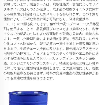
実現しています。製造チームは、離型性能の一貫性によってサイ
クルタイムのばらつきが減少し、成形品の脱型タイミングに関す
る不確実性が排除されるためメリットを得られます。この予測可
能性により、正確な生産計画が可能になり、全体設備効率
（OEE）の指標も向上します。信頼性の高いプラスチック用離型
剤を使用することで、品質保証プロセスもより効率化され、各サ
イクルでの部品の寸法および表面特性が厳密な公差内に維持され
ます。一貫した離型性能による経済的影響は、部品取扱いに伴う
労働コストの削減から、製品品質の一貫性を通じた顧客満足度の
向上まで、生産チェーン全体に及びます。最先端のプラスチック
用離型剤の処方は、さまざまなプラスチック種類や加工条件に適
応する技術を組み込んでおり、ポリオレフィン、スチレン系樹
脂、エンジニアリングプラスチック、特殊化合物など幅広い材料
に対して優れた離型特性を維持します。この汎用性により、複数
の離型剤在庫を必要とせず、材料の変更や生産の柔軟性要件があ
っても最適な性能を確保できます。