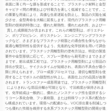
表面に薄く均一な膜を形成することで、プラスチック材料と金型
キャビティ間の摩擦および付着力を著しく低減することです。こ
の重要な用途により、高価な生産遅延を防止し、製品の欠陥を減
少させ、金型寿命を大幅に延長します。現代のプラスチック用離
型剤の技術的特徴には、優れた耐熱性、優れたぬれ性、および一
貫した成膜能力が含まれます。これらの離型剤は、ポリエチレ
ン、ポリプロピレン、ポリスチレン、エンジニアリングプラスチ
ックなど、さまざまなプラスチック樹脂との適合性を保ちながら
最適な離型特性を提供するよう、先進的な化学技術を用いて調合
されています。プラスチック用離型剤の塗布方法は、特定の製造
要件や金型形状に応じて、スプレー塗布から刷毛塗りまでさまざ
まです。射出成形工程では、プラスチック用離型剤により部品の
排出が安定し、サイクルタイムが短縮され、表面の不具合が最小
限に抑えられます。ブロー成形プロセスでは、適切な離型剤を使
用することでボトルの脱型性が向上し、表面仕上げの品質が改善
されます。トランスファー成形用途では、プラスチック用離型剤
によりきれいな部品分離が可能となり、寸法精度が保持されま
す。化学組成は一般的に、優れたノンスティック性を提供するシ
リコーン系化合物、フッ素樹脂、または特殊ワックス系の配合か
ら構成されています。環境への配慮から、VOC排出量を削減しつ
つも優れた性能を維持する水系プラスチック用離型剤の開発が進