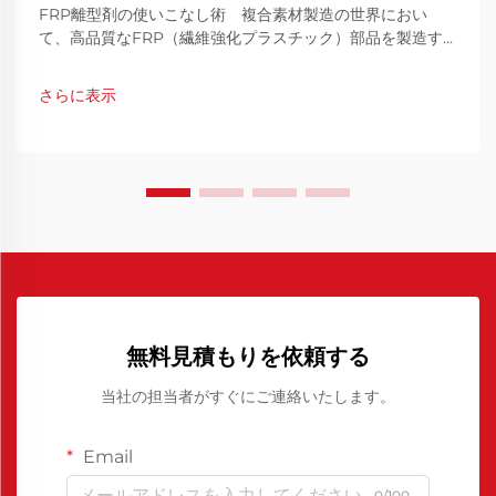
FRP離型剤の使いこなし術 複合素材製造の世界におい
て、高品質なFRP（繊維強化プラスチック）部品を製造す
るためには、クリーンかつ効率的な金型離型を実現すること
が不可欠です。FRP離型剤はこのプロセスにおいて極めて
さらに表示
重要な役割を果たします。
無料見積もりを依頼する
当社の担当者がすぐにご連絡いたします。
Email
0/100