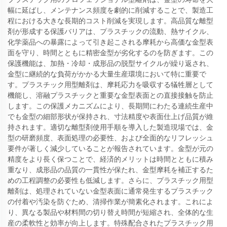
幅に延ばし、メンテナンス頻度を劇的に削減することで、製造工
程における大きな長期的コスト削減を実現します。高品質な離型
剤が形成する保護バリアは、プラスチックの流動、熱サイクル、
化学薬品への暴露によって引き起こされる摩耗から高価な金型表
面を守り、時間とともに精密金型が劣化するのを防ぎます。この
保護機能は、加熱・冷却・成形品の脱型サイクルが繰り返され、
金型に継続的な負荷がかかる大量生産環境において特に重要で
す。プラスチック用型離剤は、摩耗応力を吸収する犠牲層として
機能し、溶融プラスチックと重要な金型表面との直接接触を防止
します。この保護メカニズムにより、長期間にわたる連続生産中
でも金型の細部形状が保持され、寸法精度や表面仕上げ品質が維
持されます。適切な離型剤使用手順を導入した製造現場では、金
型の研磨頻度、表面処理の必要性、および全面的なリフレッシュ
要件が著しく減少していることが報告されています。金型が元の
精度をより長く保つことで、経済的メリットは時間とともに積み
重なり、成形品の品質の一貫性が保たれ、金型摩耗を補正するた
めの工程調整の必要性も低減します。さらに、プラスチック用型
離剤は、処理されていない金型表面に通常発生するプラスチック
の付着や汚染を防ぐため、清掃作業が簡素化されます。これによ
り、異なる製品や材料間の切り替え時間が短縮され、全体的な生
産の柔軟性と効率が向上します。特殊配合されたプラスチック用