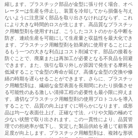
縮します。プラスチック部品が金型に張り付く場合、オペ
レーターは生産を停止し、装置を冷却してから損傷を与え
ないように注意深く部品を取り出さなければならず、これ
により大きな時間的ロスが生じます。高品質なプラスチッ
ク用離型剤を使用すれば、こうしたコストのかかる中断を
防ぎ、連続生産を可能にして生産量と収益性を最大化でき
ます。プラスチック用離型剤を効果的に使用することによ
るもう一つの大きな利点はコスト削減です。部品の接着を
防ぐことで、廃棄または再加工が必要となる不良品を回避
できます。また、強引な取り外しが原因で発生する摩耗を
低減することで金型の寿命が延び、高価な金型の交換や修
繕の時期を遅らせることができます。さらに、プラスチッ
ク用離型剤は、繊細な金型表面を長期間にわたり損傷させ
る可能性のある激しい清掃工程の必要性も最小限に抑えま
す。適切なプラスチック用離型剤の使用プロトコルを導入
することで、品質の向上はすぐに明らかになります。成形
品は均一な表面仕上げ、正確な寸法、バリや欠陥の極めて
少ない状態で取り出されます。この一貫性により、品質管
理での拒絶率が低下し、安定した製品供給を通じて顧客満
足度が向上します。プラスチック用離型剤は、複雑な形状