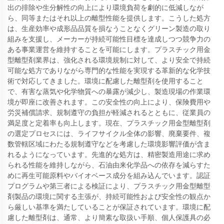
出の排除や生分解性の向上により環境負荷を劇的に低減しなが
ら、同等またはそれ以上の離型性能を提供します。こうした処方
は、生産効率や成形品品質を損なうことなくグリーン製造の取り
組みを支援し、メーカーが持続可能性目標を達成しつつ競争力の
ある事業運営を維持することを可能にします。プラスチック用金
型離型剤業界は、強化される環境規制に対して、より安全で持続
可能な処方でありながら専門的な性能を実現する革新的な化学技
術で対応してきました。環境に配慮した離型剤を使用すること
で、有害な蒸気や化学物質への暴露が減少し、製造現場の作業環
境が即座に改善されます。この安全性の向上により、保険費用や
労災補償請求、規制遵守の負担が軽減されるとともに、従業員の
満足度と定着率も向上します。現在、プラスチック用金型離型剤
の選定プロセスには、ライフサイクル全体の影響、廃棄要件、複
数管轄区域にわたる規制遵守などを考慮した環境影響評価が含ま
れるようになっています。先進的な処方は、精密製造用途に求め
られる性能を維持しながら、石油由来化学品への依存を減らすた
めに再生可能原料やバイオベース成分を組み込んでいます。認証
プログラムや第三者による検証により、プラスチック用金型離型
剤製品の環境に関する主張が、持続可能性および安全性の観点か
ら厳しい基準を満たしていることが保証されています。環境に配
慮した離型剤は、通常、より簡素な取扱い手順、個人保護具の必