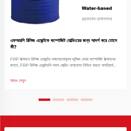
এফআরপি রিলিজ এজেন্টকে কম্পোজিট মোল্ডিংয়ের জন্য আদর্শ করে তোলে
কী?
FRP উত্পাদনে রিলিজ এজেন্টের সমালোচনামূলক ভূমিকা বোঝা কম্পোজিট উত্পাদনের
জগতে, FRP রিলিজ এজেন্টগুলি সফল মোল্ডিং অপারেশন নিশ্চিত করতে অপরিহার্য
ভূমিকা পালন করে। এই বিশেষ রাসায়নিক সংমিশ্রণগুলি তৈরি করে ...
আরও দেখুন