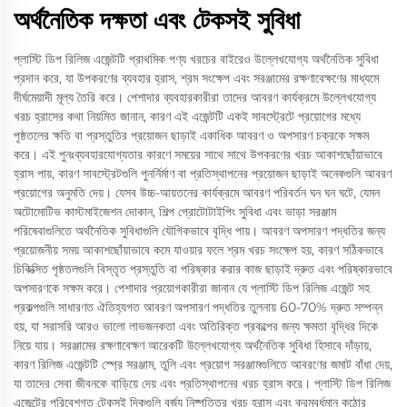
অর্থনৈতিক দক্ষতা এবং টেকসই সুবিধা
প্লাস্টি ডিপ রিলিজ এজেন্টটি প্রাথমিক পণ্য খরচের বাইরেও উল্লেখযোগ্য অর্থনৈতিক সুবিধা
প্রদান করে, যা উপকরণের ব্যবহার হ্রাস, শ্রম সংক্ষেপ এবং সরঞ্জামের রক্ষণাবেক্ষণের মাধ্যমে
দীর্ঘমেয়াদী মূল্য তৈরি করে। পেশাদার ব্যবহারকারীরা তাদের আবরণ কার্যক্রমে উল্লেখযোগ্য
খরচ হ্রাসের কথা নিয়মিত জানান, কারণ এই এজেন্টটি একই সাবস্ট্রেটে প্রয়োগের মধ্যে
পৃষ্ঠতলের ক্ষতি বা প্রস্তুতির প্রয়োজন ছাড়াই একাধিক আবরণ ও অপসারণ চক্রকে সক্ষম
করে। এই পুনঃব্যবহারযোগ্যতার কারণে সময়ের সাথে সাথে উপকরণের খরচ আকাশছোঁয়াভাবে
হ্রাস পায়, কারণ সাবস্ট্রেটগুলি পুনর্নির্মাণ বা প্রতিস্থাপনের প্রয়োজন ছাড়াই অনেকগুলি আবরণ
প্রয়োগের অনুমতি দেয়। যেসব উচ্চ-আয়তনের কার্যক্রমে আবরণ পরিবর্তন ঘন ঘন ঘটে, যেমন
অটোমোটিভ কাস্টমাইজেশন দোকান, শিল্প প্রোটোটাইপিং সুবিধা এবং ভাড়া সরঞ্জাম
পরিষেবাগুলিতে অর্থনৈতিক সুবিধাগুলি যৌগিকভাবে বৃদ্ধি পায়। আবরণ অপসারণ পদ্ধতির জন্য
প্রয়োজনীয় সময় আকাশছোঁয়াভাবে কমে যাওয়ার ফলে শ্রম খরচ সংক্ষেপ হয়, কারণ সঠিকভাবে
চিকিত্সিত পৃষ্ঠতলগুলি বিস্তৃত প্রস্তুতি বা পরিষ্কার করার কাজ ছাড়াই দ্রুত এবং পরিষ্কারভাবে
অপসারণকে সক্ষম করে। পেশাদার প্রয়োগকারীরা জানান যে প্লাস্টি ডিপ রিলিজ এজেন্ট সহ
প্রকল্পগুলি সাধারণত ঐতিহ্যগত আবরণ অপসারণ পদ্ধতির তুলনায় 60-70% দ্রুত সম্পন্ন
হয়, যা সরাসরি আরও ভালো লাভজনকতা এবং অতিরিক্ত প্রকল্পের জন্য ক্ষমতা বৃদ্ধির দিকে
নিয়ে যায়। সরঞ্জামের রক্ষণাবেক্ষণ আরেকটি উল্লেখযোগ্য অর্থনৈতিক সুবিধা হিসাবে দাঁড়ায়,
কারণ রিলিজ এজেন্টটি স্প্রে সরঞ্জাম, তুলি এবং প্রয়োগ সরঞ্জামগুলিতে আবরণের জমাট বাঁধা দেয়,
যা তাদের সেবা জীবনকে বাড়িয়ে দেয় এবং প্রতিস্থাপনের খরচ হ্রাস করে। প্লাস্টি ডিপ রিলিজ
এজেন্টের পরিবেশগত টেকসই দিকগুলি বর্জ্য নিষ্পত্তির খরচ হ্রাস এবং ক্রমবর্ধমান কঠোর