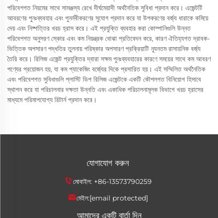
পরিবেশগত নিয়মের সাথে সামঞ্জস্য রেখে দীর্ঘমেয়াদী অর্থনৈতিক সুবিধা প্রদান করে। এজেন্টটি
আবরণের পুনঃব্যবহার এবং পুনর্নবীকরণের সুযোগ প্রদান করে যা উপকরণের বর্জ্য ধারাকে কমিয়ে
দেয় এবং নিষ্পত্তির খরচ হ্রাস করে। এই প্রযুক্তি ব্যবহার করা কোম্পানিগুলি উন্নত
পরিবেশগত অনুসরণ স্কোর এবং কম নিয়ন্ত্রক বোঝা প্রতিবেদন করে, কারণ ঐতিহ্যগত দ্রাবক-
ভিত্তিক অপসারণ পদ্ধতির তুলনায় পরিষ্কার অপসারণ প্রক্রিয়াটি ন্যূনতম রাসায়নিক বর্জ্য
তৈরি করে। রিলিজ এজেন্ট প্রযুক্তির দ্বারা সক্ষম পুনঃব্যবহারের কারণে সময়ের সাথে কম আবরণ
পণ্যের প্রয়োজন হয়, যা কম প্যাকেজিং বর্জ্যের দিকে প্রসারিত হয়। এই সম্মিলিত অর্থনৈতিক
এবং পরিবেশগত সুবিধাগুলি প্লাস্টি ডিপ রিলিজ এজেন্টকে একটি কৌশলগত বিনিয়োগ হিসাবে
স্থাপন করে যা পরিচালনার দক্ষতা উন্নতি এবং একাধিক পরিচালনামূলক বিভাগে খরচ হ্রাসের
মাধ্যমে পরিমাপযোগ্য রিটার্ন প্রদান করে।
যোগাযোগ করুন
মোবাইল:
+86-13573790259
মেইল:
[email protected]
আমাদের একটি বার্তা দিন