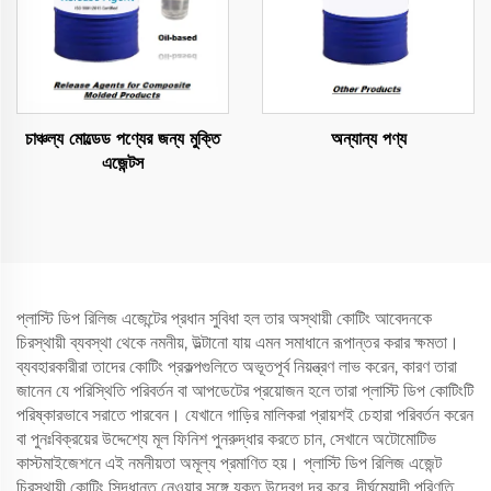
চাঞ্চল্য মোল্ডেড পণ্যের জন্য মুক্তি
অন্যান্য পণ্য
এজেন্টস
প্লাস্টি ডিপ রিলিজ এজেন্টের প্রধান সুবিধা হল তার অস্থায়ী কোটিং আবেদনকে
চিরস্থায়ী ব্যবস্থা থেকে নমনীয়, উল্টানো যায় এমন সমাধানে রূপান্তর করার ক্ষমতা।
ব্যবহারকারীরা তাদের কোটিং প্রকল্পগুলিতে অভূতপূর্ব নিয়ন্ত্রণ লাভ করেন, কারণ তারা
জানেন যে পরিস্থিতি পরিবর্তন বা আপডেটের প্রয়োজন হলে তারা প্লাস্টি ডিপ কোটিংটি
পরিষ্কারভাবে সরাতে পারবেন। যেখানে গাড়ির মালিকরা প্রায়শই চেহারা পরিবর্তন করেন
বা পুনঃবিক্রয়ের উদ্দেশ্যে মূল ফিনিশ পুনরুদ্ধার করতে চান, সেখানে অটোমোটিভ
কাস্টমাইজেশনে এই নমনীয়তা অমূল্য প্রমাণিত হয়। প্লাস্টি ডিপ রিলিজ এজেন্ট
চিরস্থায়ী কোটিং সিদ্ধান্ত নেওয়ার সঙ্গে যুক্ত উদ্বেগ দূর করে, দীর্ঘমেয়াদী পরিণতি