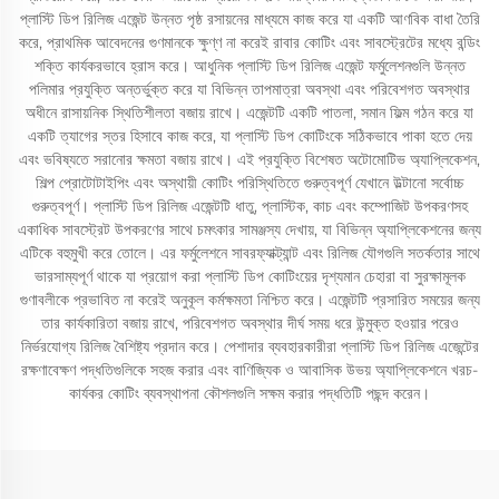
প্লাস্টি ডিপ রিলিজ এজেন্ট উন্নত পৃষ্ঠ রসায়নের মাধ্যমে কাজ করে যা একটি আণবিক বাধা তৈরি
করে, প্রাথমিক আবেদনের গুণমানকে ক্ষুণ্ণ না করেই রাবার কোটিং এবং সাবস্ট্রেটের মধ্যে বন্ডিং
শক্তি কার্যকরভাবে হ্রাস করে। আধুনিক প্লাস্টি ডিপ রিলিজ এজেন্ট ফর্মুলেশনগুলি উন্নত
পলিমার প্রযুক্তি অন্তর্ভুক্ত করে যা বিভিন্ন তাপমাত্রা অবস্থা এবং পরিবেশগত অবস্থার
অধীনে রাসায়নিক স্থিতিশীলতা বজায় রাখে। এজেন্টটি একটি পাতলা, সমান ফিল্ম গঠন করে যা
একটি ত্যাগের স্তর হিসাবে কাজ করে, যা প্লাস্টি ডিপ কোটিংকে সঠিকভাবে পাকা হতে দেয়
এবং ভবিষ্যতে সরানোর ক্ষমতা বজায় রাখে। এই প্রযুক্তি বিশেষত অটোমোটিভ অ্যাপ্লিকেশন,
শিল্প প্রোটোটাইপিং এবং অস্থায়ী কোটিং পরিস্থিতিতে গুরুত্বপূর্ণ যেখানে উল্টানো সর্বোচ্চ
গুরুত্বপূর্ণ। প্লাস্টি ডিপ রিলিজ এজেন্টটি ধাতু, প্লাস্টিক, কাচ এবং কম্পোজিট উপকরণসহ
একাধিক সাবস্ট্রেট উপকরণের সাথে চমৎকার সামঞ্জস্য দেখায়, যা বিভিন্ন অ্যাপ্লিকেশনের জন্য
এটিকে বহুমুখী করে তোলে। এর ফর্মুলেশনে সাবরফ্যাক্ট্যান্ট এবং রিলিজ যৌগগুলি সতর্কতার সাথে
ভারসাম্যপূর্ণ থাকে যা প্রয়োগ করা প্লাস্টি ডিপ কোটিংয়ের দৃশ্যমান চেহারা বা সুরক্ষামূলক
গুণাবলীকে প্রভাবিত না করেই অনুকূল কর্মক্ষমতা নিশ্চিত করে। এজেন্টটি প্রসারিত সময়ের জন্য
তার কার্যকারিতা বজায় রাখে, পরিবেশগত অবস্থার দীর্ঘ সময় ধরে উন্মুক্ত হওয়ার পরেও
নির্ভরযোগ্য রিলিজ বৈশিষ্ট্য প্রদান করে। পেশাদার ব্যবহারকারীরা প্লাস্টি ডিপ রিলিজ এজেন্টের
রক্ষণাবেক্ষণ পদ্ধতিগুলিকে সহজ করার এবং বাণিজ্যিক ও আবাসিক উভয় অ্যাপ্লিকেশনে খরচ-
কার্যকর কোটিং ব্যবস্থাপনা কৌশলগুলি সক্ষম করার পদ্ধতিটি পছন্দ করেন।