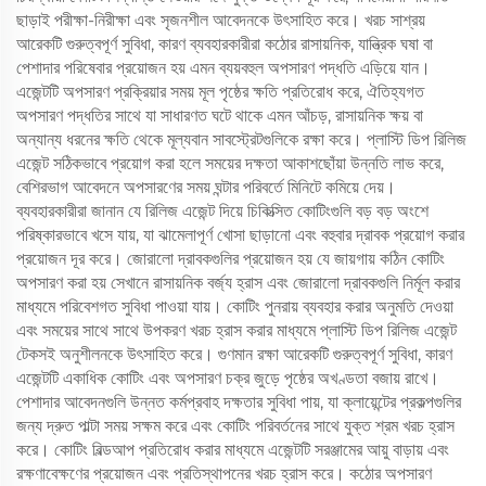
ছাড়াই পরীক্ষা-নিরীক্ষা এবং সৃজনশীল আবেদনকে উৎসাহিত করে। খরচ সাশ্রয়
আরেকটি গুরুত্বপূর্ণ সুবিধা, কারণ ব্যবহারকারীরা কঠোর রাসায়নিক, যান্ত্রিক ঘষা বা
পেশাদার পরিষেবার প্রয়োজন হয় এমন ব্যয়বহুল অপসারণ পদ্ধতি এড়িয়ে যান।
এজেন্টটি অপসারণ প্রক্রিয়ার সময় মূল পৃষ্ঠের ক্ষতি প্রতিরোধ করে, ঐতিহ্যগত
অপসারণ পদ্ধতির সাথে যা সাধারণত ঘটে থাকে এমন আঁচড়, রাসায়নিক ক্ষয় বা
অন্যান্য ধরনের ক্ষতি থেকে মূল্যবান সাবস্ট্রেটগুলিকে রক্ষা করে। প্লাস্টি ডিপ রিলিজ
এজেন্ট সঠিকভাবে প্রয়োগ করা হলে সময়ের দক্ষতা আকাশছোঁয়া উন্নতি লাভ করে,
বেশিরভাগ আবেদনে অপসারণের সময় ঘন্টার পরিবর্তে মিনিটে কমিয়ে দেয়।
ব্যবহারকারীরা জানান যে রিলিজ এজেন্ট দিয়ে চিকিত্সিত কোটিংগুলি বড় বড় অংশে
পরিষ্কারভাবে খসে যায়, যা ঝামেলাপূর্ণ খোসা ছাড়ানো এবং বহুবার দ্রাবক প্রয়োগ করার
প্রয়োজন দূর করে। জোরালো দ্রাবকগুলির প্রয়োজন হয় যে জায়গায় কঠিন কোটিং
অপসারণ করা হয় সেখানে রাসায়নিক বর্জ্য হ্রাস এবং জোরালো দ্রাবকগুলি নির্মূল করার
মাধ্যমে পরিবেশগত সুবিধা পাওয়া যায়। কোটিং পুনরায় ব্যবহার করার অনুমতি দেওয়া
এবং সময়ের সাথে সাথে উপকরণ খরচ হ্রাস করার মাধ্যমে প্লাস্টি ডিপ রিলিজ এজেন্ট
টেকসই অনুশীলনকে উৎসাহিত করে। গুণমান রক্ষা আরেকটি গুরুত্বপূর্ণ সুবিধা, কারণ
এজেন্টটি একাধিক কোটিং এবং অপসারণ চক্র জুড়ে পৃষ্ঠের অখণ্ডতা বজায় রাখে।
পেশাদার আবেদনগুলি উন্নত কর্মপ্রবাহ দক্ষতার সুবিধা পায়, যা ক্লায়েন্টের প্রকল্পগুলির
জন্য দ্রুত পাল্টা সময় সক্ষম করে এবং কোটিং পরিবর্তনের সাথে যুক্ত শ্রম খরচ হ্রাস
করে। কোটিং বিল্ডআপ প্রতিরোধ করার মাধ্যমে এজেন্টটি সরঞ্জামের আয়ু বাড়ায় এবং
রক্ষণাবেক্ষণের প্রয়োজন এবং প্রতিস্থাপনের খরচ হ্রাস করে। কঠোর অপসারণ