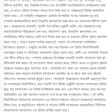
ক্ষতি ছাড়াই বা প্রতিকূল প্রতিক্রিয়া ঘটায় না। এজেন্টটি পেইন্ট করা পৃষ্ঠ, আনবিছুরি ধাতু,
বিভিন্ন প্লাস্টিক, কাচ, সিরামিক উপকরণ এবং কম্পোজিট সাবস্ট্রেটগুলিতে কার্যকরভাবে কাজ
করে, যে কোনও মৌলিক উপকরণ গঠনের উপর নির্ভর করে না, সামঞ্জস্যপূর্ণ রিলিজ কার্যকারিতা
প্রদান করে। এই সার্বজনীন সামঞ্জস্যতা একাধিক বিশেষায়িত পণ্যের প্রয়োজন দূর করে,
পেশাদার ব্যবহারকারীদের জন্য ইনভেন্টরি ব্যবস্থাপনা সহজ করে এবং আবেদনের জটিলতা হ্রাস
করে। সামঞ্জস্যতার পাশাপাশি, প্লাস্টি ডিপ রিলিজ এজেন্টটি কোটিং সেবা সময়কালের সময়
সাবস্ট্রেটগুলিকে সক্রিয়ভাবে রক্ষা করে, পরিবেশগত দূষক, রাসায়নিক এক্সপোজার এবং
পদার্থবিদ্যার ক্ষতির বিরুদ্ধে একটি বাধা হিসাবে কাজ করে যা অন্যথায় মৌলিক পৃষ্ঠকে প্রভাবিত
করতে পারে। যেখানে সংরক্ষণ সর্বোচ্চ গুরুত্বপূর্ণ, সেখানে এই রক্ষণাবেক্ষণ কার্যকারিতা
বিশেষভাবে মূল্যবান। এজেন্টের আণবিক গঠনে ক্ষয় নিরোধক এবং ইউভি স্থিতিশীলকারী
অন্তর্ভুক্ত রয়েছে যা অতিরিক্ত রক্ষণাবেক্ষণ সুবিধা প্রদান করে, কোটিং এবং সাবস্ট্রেট উভয়ের
সেবা জীবন বাড়িয়ে দেয়। পেশাদার পুনরুদ্ধার বিশেষজ্ঞরা অস্থায়ী কভারিং আবেদনের সময় মূল
ফিনিশগুলি রক্ষা করতে এই রক্ষণাবেক্ষণ ক্ষমতা ব্যবহার করেন, নিশ্চিত করেন যে মূল্যবান পৃষ্ঠগুলি
প্রকল্পের সময়কাল জুড়ে প্রাণবন্ত থাকে। রাসায়নিক দাগ, জারা এবং অন্যান্য ধরনের ক্ষয়ক্ষতি
প্রতিরোধ করার মাধ্যমে সাবস্ট্রেট রক্ষণাবেক্ষণ প্রসারিত হয় যা ঘটতে পারে যখন পৃষ্ঠগুলি
পরিবেশগত অবস্থার সরাসরি উন্মুক্ত থাকে। সাবস্ট্রেট সামঞ্জস্যতার আরেকটি গুরুত্বপূর্ণ দিক
হল তাপমাত্রার স্থিতিশীলতা, কারণ প্লাস্টি ডিপ রিলিজ এজেন্টটি প্রশস্ত তাপমাত্রার পরিসর
জুড়ে তার রক্ষণাবেক্ষণ এবং রিলিজ বৈশিষ্ট্যগুলি বজায় রাখে, চরম শীতল অবস্থা থেকে শুরু করে
অটোমোটিভ এবং শিল্প আবেদনে সাধারণত দেখা যাওয়া উচ্চ তাপমাত্রার পর্যন্ত। এই তাপীয়
স্থিতিশীলতা নির্ভরযোগ্য রক্ষণাবেক্ষণ এবং বিভিন্ন পরিচালন পরিবেশে সামঞ্জস্যপূর্ণ কার্যকারিতা
নিশ্চিত করে, যা ঋতুভিত্তিক পরিবর্তন বা আবেদন-নির্দিষ্ট তাপমাত্রার প্রয়োজনীয়তা নির্বিশেষে
বিশ্বাসযোগ্য রক্ষণাবেক্ষণ এবং রিলিজ বৈশিষ্ট্য প্রদান করে।