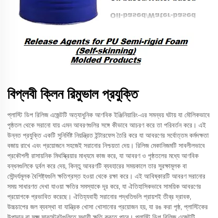
বিপ্লবী ক্লিন রিমুভাল প্রযুক্তি
প্লাস্টি ডিপ রিলিজ এজেন্টটি অত্যাধুনিক আণবিক ইঞ্জিনিয়ারিং-এর সমন্বয় ঘটায় যা মৌলিকভাবে
পৃষ্ঠতল থেকে সরানো যায় এমন আবরণগুলির সঙ্গে কীভাবে আচরণ করে তা পরিবর্তন করে। এই
উন্নত প্রযুক্তি একটি সুনির্দিষ্ট নিয়ন্ত্রিত ইন্টারফেস তৈরি করে যা আবরণের সর্বোত্তম কর্মদক্ষতা
বজায় রাখে এবং প্রয়োজনে সহজেই সরানোর নিশ্চয়তা দেয়। রিলিজ মেকানিজমটি সাবলীলভাবে
প্রকৌশলী রাসায়নিক মিথস্ক্রিয়ার মাধ্যমে কাজ করে, যা আবরণ ও পৃষ্ঠতলের মধ্যে আণবিক
বন্ধনগুলিকে দুর্বল করে দেয়, কিন্তু আবরণটি ব্যবহারের সময়কালে তার সুরক্ষামূলক বা
সৌন্দর্যমূলক বৈশিষ্ট্যগুলি ক্ষতিগ্রস্ত হওয়া থেকে রক্ষা করে। এই আবিষ্কারটি আবরণ সরানোর
সময় সাধারণত দেখা যাওয়া ক্ষতির সমস্যাকে দূর করে, যা ঐতিহাসিকভাবে সাময়িক আবরণের
প্রয়োগকে প্রভাবিত করেছে। ঐতিহ্যবাহী সরানোর পদ্ধতিগুলি প্রায়শই তীব্র দ্রাবক,
উচ্চচাপের জল ব্যবস্থা বা যান্ত্রিক খোসা খোসানোর প্রয়োজন হয়, যা রঙ করা পৃষ্ঠ, প্লাস্টিকের
উপাদান বা সূক্ষ্ম সাবস্ট্রেটগুলিতে স্থায়ী ক্ষতি করতে পারে। প্লাস্টি ডিপ রিলিজ এজেন্টটি