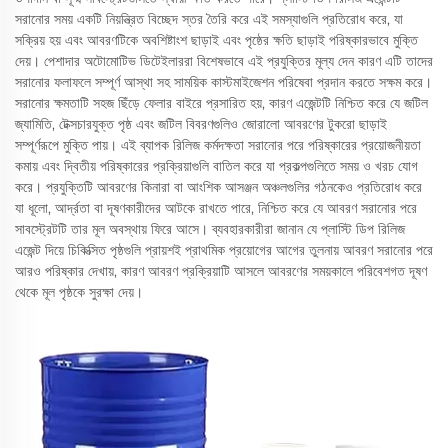
সরানোর সময় একটি নিয়ন্ত্রিত বিচ্ছেদ স্তর তৈরি করে এই সমস্যাগুলি প্রতিরোধ করে, যা
সক্রিয় হয় এবং আবরণটিকে অবশিষ্টাংশ ছাড়াই এবং পৃষ্ঠের ক্ষতি ছাড়াই পরিষ্কারভাবে মুক্তি
দেয়। পেশাদার অটোমোটিভ ডিটেইলাররা বিশেষভাবে এই প্রযুক্তির মূল্য দেন কারণ এটি তাদের
সরানোর ফলাফলে সম্পূর্ণ আস্থা সহ সাময়িক কাস্টমাইজেশন পরিষেবা প্রদান করতে সক্ষম করে।
সরানোর ক্ষমতাটি সহজ ছিঁড়ে ফেলার বাইরে প্রসারিত হয়, কারণ এজেন্টটি নিশ্চিত করে যে জটিল
জ্যামিতি, টেক্সচারযুক্ত পৃষ্ঠ এবং জটিল বিবরণগুলিও জোরালো আবরণের টুকরো ছাড়াই
সম্পূর্ণরূপে মুক্তি পায়। এই ব্যাপক রিলিজ কর্মদক্ষতা সরানোর পরে পরিষ্কারের প্রয়োজনীয়তা
কমায় এবং দ্বিতীয় পরিষ্কারের প্রক্রিয়াগুলি বাতিল করে যা প্রকল্পগুলিতে সময় ও খরচ যোগ
করে। প্রযুক্তিটি আবরণের কিনারা বা আংশিক আসঞ্জন অঞ্চলগুলির গঠনকেও প্রতিরোধ করে
যা ধূলো, আর্দ্রতা বা দূষণকারীদের আটকে রাখতে পারে, নিশ্চিত করে যে আবরণ সরানোর পরে
সাবস্ট্রেটটি তার মূল অবস্থায় ফিরে আসে। ব্যবহারকারীরা জানান যে প্লাস্টি ডিপ রিলিজ
এজেন্ট দিয়ে চিকিত্সিত পৃষ্ঠগুলি প্রায়শই প্রাথমিক প্রয়োগের আগের তুলনায় আবরণ সরানোর পরে
আরও পরিষ্কার দেখায়, কারণ আবরণ প্রক্রিয়াটি আসলে আবরণের সময়কালে পরিবেশগত দূষণ
থেকে মূল পৃষ্ঠকে সুরক্ষা দেয়।