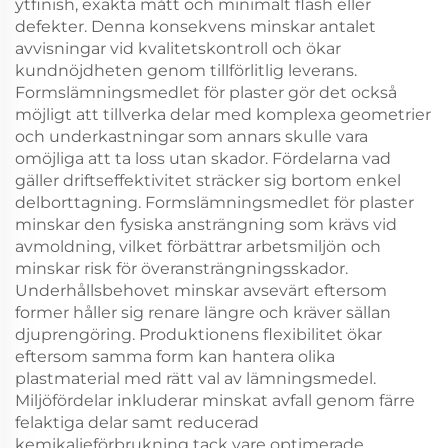
ytfinish, exakta mått och minimalt flash eller
defekter. Denna konsekvens minskar antalet
avvisningar vid kvalitetskontroll och ökar
kundnöjdheten genom tillförlitlig leverans.
Formslämningsmedlet för plaster gör det också
möjligt att tillverka delar med komplexa geometrier
och underkastningar som annars skulle vara
omöjliga att ta loss utan skador. Fördelarna vad
gäller driftseffektivitet sträcker sig bortom enkel
delborttagning. Formslämningsmedlet för plaster
minskar den fysiska ansträngning som krävs vid
avmoldning, vilket förbättrar arbetsmiljön och
minskar risk för överansträngningsskador.
Underhållsbehovet minskar avsevärt eftersom
former håller sig renare längre och kräver sällan
djuprengöring. Produktionens flexibilitet ökar
eftersom samma form kan hantera olika
plastmaterial med rätt val av lämningsmedel.
Miljöfördelar inkluderar minskat avfall genom färre
felaktiga delar samt reducerad
kemikalieförbrukning tack vare optimerade