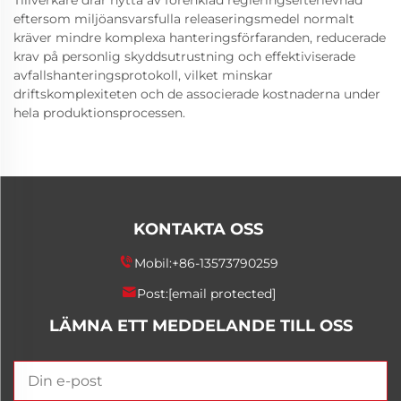
Tillverkare drar nytta av förenklad regleringsefterlevnad
eftersom miljöansvarsfulla releaseringsmedel normalt
kräver mindre komplexa hanteringsförfaranden, reducerade
krav på personlig skyddsutrustning och effektiviserade
avfallshanteringsprotokoll, vilket minskar
driftskomplexiteten och de associerade kostnaderna under
hela produktionsprocessen.
KONTAKTA OSS
Mobil:
+86-13573790259
Post:
[email protected]
LÄMNA ETT MEDDELANDE TILL OSS