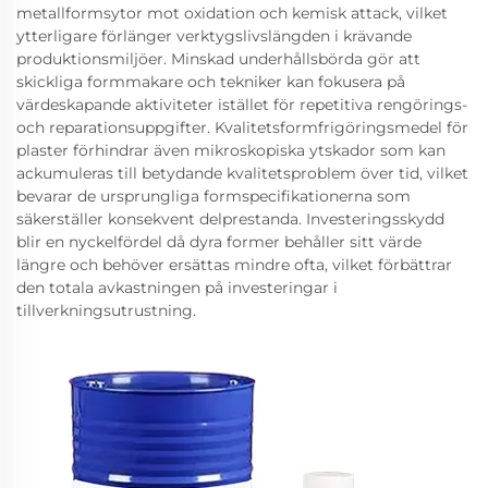
metallformsytor mot oxidation och kemisk attack, vilket
ytterligare förlänger verktygslivslängden i krävande
produktionsmiljöer. Minskad underhållsbörda gör att
skickliga formmakare och tekniker kan fokusera på
värdeskapande aktiviteter istället för repetitiva rengörings-
och reparationsuppgifter. Kvalitetsformfrigöringsmedel för
plaster förhindrar även mikroskopiska ytskador som kan
ackumuleras till betydande kvalitetsproblem över tid, vilket
bevarar de ursprungliga formspecifikationerna som
säkerställer konsekvent delprestanda. Investeringsskydd
blir en nyckelfördel då dyra former behåller sitt värde
längre och behöver ersättas mindre ofta, vilket förbättrar
den totala avkastningen på investeringar i
tillverkningsutrustning.