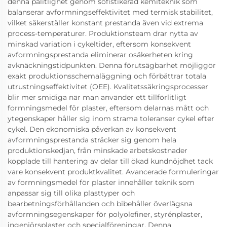
denna pålitlighet genom sofistikerad kemiteknik som
balanserar avformningseffektivitet med termisk stabilitet,
vilket säkerställer konstant prestanda även vid extrema
process-temperaturer. Produktionsteam drar nytta av
minskad variation i cykeltider, eftersom konsekvent
avformningsprestanda eliminerar osäkerheten kring
avknäckningstidpunkten. Denna förutsägbarhet möjliggör
exakt produktionsschemaläggning och förbättrar totala
utrustningseffektivitet (OEE). Kvalitetssäkringsprocesser
blir mer smidiga när man använder ett tillförlitligt
formningsmedel för plaster, eftersom delarnas mått och
ytegenskaper håller sig inom strama toleranser cykel efter
cykel. Den ekonomiska påverkan av konsekvent
avformningsprestanda sträcker sig genom hela
produktionskedjan, från minskade arbetskostnader
kopplade till hantering av delar till ökad kundnöjdhet tack
vare konsekvent produktkvalitet. Avancerade formuleringar
av formningsmedel för plaster innehåller teknik som
anpassar sig till olika plasttyper och
bearbetningsförhållanden och bibehåller överlägsna
avformningsegenskaper för polyolefiner, styrénplaster,
ingenjörsplaster och specialföreningar. Denna