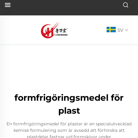
SV
formfrigöringsmedel för
plast
En formfrigöringsmedel för plaster är en specialutvecklad
kemisk formulering som är avsedd att förhindra att
plastdelar fastnar vid formskivor under