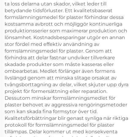
ta loss delarna utan skador, vilket leder till
betydande tidsförluster. Ett kvalitetsbaserat
formslämningsmedel för plaster förhindrar dessa
kostsamma avbrott och möjliggör kontinuerliga
produktionsserier som maximerar produktion och
lönsamhet. Kostnadsbesparingar utgör en annan
stor fördel med effektiv användning av
formslämningsmedel för plaster. Genom att
förhindra att delar fastnar undviker tillverkare
skadade produkter som måste kasseras eller
ombearbetas. Medlet förlänger även formens
livslängd genom att minska slitage orsakat av
tvångsborttagning av delar, vilket skjuter upp dyra
projekt för formersättning eller reparation.
Dessutom minskar formslämningsmedlet för
plaster behovet av aggressiva rengöringsmetoder
som kan skada fina formsytor över tid.
Kvalitetsförbättringar blir genast synliga när riktiga
protokoll för formslämningsmedel för plaster
tillämpas. Delar kommer ut med konsekventa