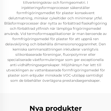
tillverkningskrav och formgeometri. I
injekteringsformsprocesser säkerställer
formfrigöringsmedlet för plaster konsekvent
delutmatning, minskar cykeltider och minimerar ytfel.
Blåsformsprocesser drar nytta av förbättrad flaskafrigöring
och förbättrad ytfinish när lämpliga frigöringsmedel
används. Vid termoformsapplikationer är man beroende av
formfrigöringsmedel för plaster för att uppnå ren
delavskiljning och bibehålla dimensionsnoggrannhet. Den
kemiska sammansättningen inkluderar vanligtvis
silikonbaserade föreningar, fluorpolymrer eller
specialiserade växtformuleringar som ger exceptionella
anti-vidhäftningsegenskaper. Miljöhänsyn har lett till
utvecklingen av vattenbaserade formfrigöringsmedel för
plaster som erbjuder minskade VOC-utsläpp samtidigt
som de bibehåller överlägsna prestandaegenskaper.
Nya produkter