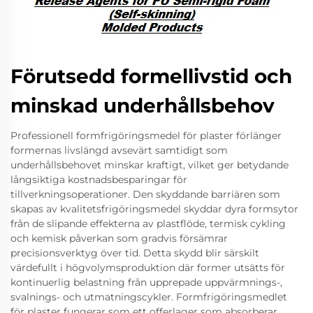
Förutsedd formellivstid och
minskad underhållsbehov
Professionell formfrigöringsmedel för plaster förlänger
formernas livslängd avsevärt samtidigt som
underhållsbehovet minskar kraftigt, vilket ger betydande
långsiktiga kostnadsbesparingar för
tillverkningsoperationer. Den skyddande barriären som
skapas av kvalitetsfrigöringsmedel skyddar dyra formsytor
från de slipande effekterna av plastflöde, termisk cykling
och kemisk påverkan som gradvis försämrar
precisionsverktyg över tid. Detta skydd blir särskilt
värdefullt i högvolymsproduktion där former utsätts för
kontinuerlig belastning från upprepade uppvärmnings-,
svalnings- och utmatningscykler. Formfrigöringsmedlet
för plaster fungerar som ett offerlager som absorberar