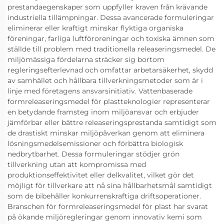
prestandaegenskaper som uppfyller kraven från krävande
industriella tillämpningar. Dessa avancerade formuleringar
eliminerar eller kraftigt minskar flyktiga organiska
föreningar, farliga luftföroreningar och toxiska ämnen som
ställde till problem med traditionella releaseringsmedel. De
miljömässiga fördelarna sträcker sig bortom
regleringsefterlevnad och omfattar arbetarsäkerhet, skydd
av samhället och hållbara tillverkningsmetoder som är i
linje med företagens ansvarsinitiativ. Vattenbaserade
formreleaseringsmedel för plastteknologier representerar
en betydande framsteg inom miljöansvar och erbjuder
jämförbar eller bättre releaseringsprestanda samtidigt som
de drastiskt minskar miljöpåverkan genom att eliminera
lösningsmedelsemissioner och förbättra biologisk
nedbrytbarhet. Dessa formuleringar stödjer grön
tillverkning utan att kompromissa med
produktionseffektivitet eller delkvalitet, vilket gör det
möjligt för tillverkare att nå sina hållbarhetsmål samtidigt
som de bibehåller konkurrenskraftiga driftsoperationer.
Branschen för formreleaseringsmedel för plast har svarat
på ökande miljöregleringar genom innovativ kemi som