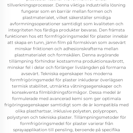
tillverkningsprocesser. Denna viktiga industriella lösning
fungerar som en barriär mellan formen och
plastmaterialet, vilket säkerställer smidiga
avformningsoperationer samtidigt som kvaliteten och
integriteten hos färdiga produkter bevaras. Den främsta
funktionen hos ett formfrigöringsmedel för plaster innebär
att skapa en tunn, jämn film på formskivan som avsevärt
minskar friktionen och adhesionskrafterna mellan
plastmaterialet och formskålen. Denna avgörande
tillämpning förhindrar kostsamma produktionsavbrott,
minskar fel i delar och förlänger livslängden på formarna
avsevärt. Tekniska egenskaper hos moderna
formfrigöringsmedel för plaster inkluderar överlägsen
termisk stabilitet, utmärkta våtningsegenskaper och
konsekventa filmbildningsförmågor. Dessa medel är
formulerade med avancerad kemi som ger optimala
frigöringsegenskaper samtidigt som de är kompatibla med
olika plasthartsar, inklusive polyeten, polypropen,
polystyren och tekniska plaster. Tillämpningsmetoder för
formfrigöringsmedel för plaster varierar från
sprayapplikation till pensling, beroende på specifika