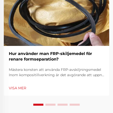
Hur använder man FRP-skiljemedel för
renare formseparation?
Mästera konsten att använda FRP-avskiljningsmedel
Inom kompositillverkning är det avgörande att uppnå
ren och effektiv formavskiljning för att producera
högkvalitativa FRP-delar (fibrerförstärkt plast). FRP-
VISA MER
avskiljningsmedel spelar en viktig roll i denna pr...