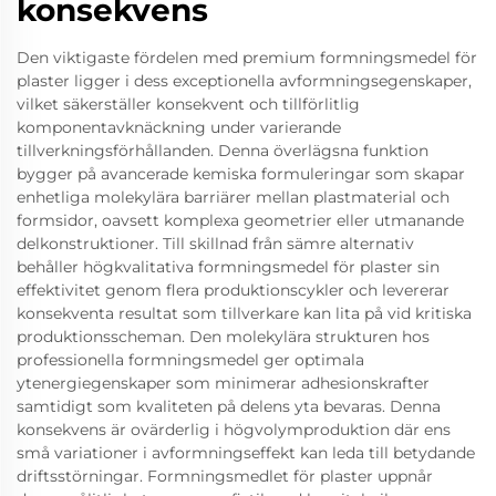
konsekvens
Den viktigaste fördelen med premium formningsmedel för
plaster ligger i dess exceptionella avformningsegenskaper,
vilket säkerställer konsekvent och tillförlitlig
komponentavknäckning under varierande
tillverkningsförhållanden. Denna överlägsna funktion
bygger på avancerade kemiska formuleringar som skapar
enhetliga molekylära barriärer mellan plastmaterial och
formsidor, oavsett komplexa geometrier eller utmanande
delkonstruktioner. Till skillnad från sämre alternativ
behåller högkvalitativa formningsmedel för plaster sin
effektivitet genom flera produktionscykler och levererar
konsekventa resultat som tillverkare kan lita på vid kritiska
produktionsscheman. Den molekylära strukturen hos
professionella formningsmedel ger optimala
ytenergiegenskaper som minimerar adhesionskrafter
samtidigt som kvaliteten på delens yta bevaras. Denna
konsekvens är ovärderlig i högvolymproduktion där ens
små variationer i avformningseffekt kan leda till betydande
driftsstörningar. Formningsmedlet för plaster uppnår