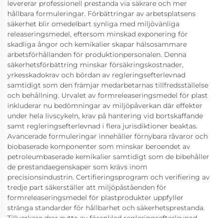
levererar professionell prestanda via säkrare och mer
hållbara formuleringar. Förbättringar av arbetsplatsens
säkerhet blir omedelbart synliga med miljövänliga
releaseringsmedel, eftersom minskad exponering för
skadliga ångor och kemikalier skapar hälsosammare
arbetsförhållanden för produktionpersonalen. Denna
säkerhetsförbättring minskar försäkringskostnader,
yrkesskadokrav och bördan av regleringsefterlevnad
samtidigt som den främjar medarbetarnas tillfredsställelse
och behållning. Urvalet av formreleaseringsmedel för plast
inkluderar nu bedömningar av miljöpåverkan där effekter
under hela livscykeln, krav på hantering vid bortskaffande
samt regleringsefterlevnad i flera jurisdiktioner beaktas.
Avancerade formuleringar innehåller förnybara råvaror och
biobaserade komponenter som minskar beroendet av
petroleumbaserade kemikalier samtidigt som de bibehåller
de prestandaegenskaper som krävs inom
precisionsindustrin. Certifieringsprogram och verifiering av
tredje part säkerställer att miljöpåståenden för
formreleaseringsmedel för plastprodukter uppfyller
stränga standarder för hållbarhet och säkerhetsprestanda.