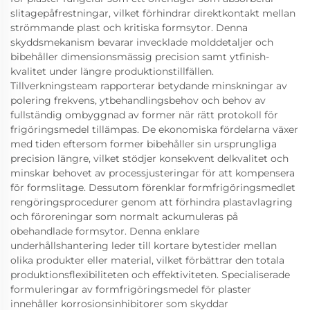
slitagepåfrestningar, vilket förhindrar direktkontakt mellan
strömmande plast och kritiska formsytor. Denna
skyddsmekanism bevarar invecklade molddetaljer och
bibehåller dimensionsmässig precision samt ytfinish-
kvalitet under längre produktionstillfällen.
Tillverkningsteam rapporterar betydande minskningar av
polering frekvens, ytbehandlingsbehov och behov av
fullständig ombyggnad av former när rätt protokoll för
frigöringsmedel tillämpas. De ekonomiska fördelarna växer
med tiden eftersom former bibehåller sin ursprungliga
precision längre, vilket stödjer konsekvent delkvalitet och
minskar behovet av processjusteringar för att kompensera
för formslitage. Dessutom förenklar formfrigöringsmedlet
rengöringsprocedurer genom att förhindra plastavlagring
och föroreningar som normalt ackumuleras på
obehandlade formsytor. Denna enklare
underhållshantering leder till kortare bytestider mellan
olika produkter eller material, vilket förbättrar den totala
produktionsflexibiliteten och effektiviteten. Specialiserade
formuleringar av formfrigöringsmedel för plaster
innehåller korrosionsinhibitorer som skyddar