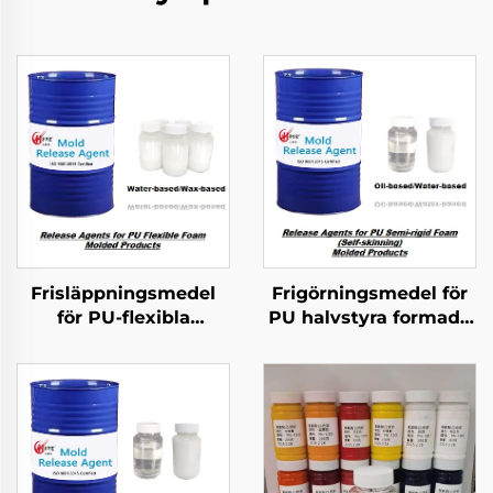
Frisläppningsmedel
Frigörningsmedel för
för PU-flexibla
PU halvstyra formade
schumformerade
produkter
produkter