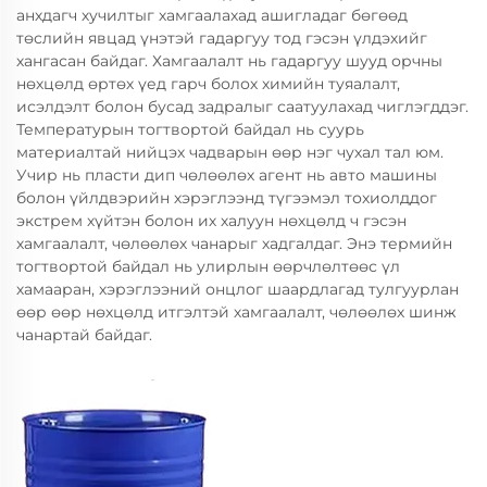
анхдагч хучилтыг хамгаалахад ашигладаг бөгөөд
төслийн явцад үнэтэй гадаргуу тод гэсэн үлдэхийг
хангасан байдаг. Хамгаалалт нь гадаргуу шууд орчны
нөхцөлд өртөх үед гарч болох химийн туяалалт,
исэлдэлт болон бусад задралыг саатуулахад чиглэгддэг.
Температурын тогтвортой байдал нь суурь
материалтай нийцэх чадварын өөр нэг чухал тал юм.
Учир нь пласти дип чөлөөлөх агент нь авто машины
болон үйлдвэрийн хэрэглээнд түгээмэл тохиолддог
экстрем хүйтэн болон их халуун нөхцөлд ч гэсэн
хамгаалалт, чөлөөлөх чанарыг хадгалдаг. Энэ термийн
тогтвортой байдал нь улирлын өөрчлөлтөөс үл
хамааран, хэрэглээний онцлог шаардлагад тулгуурлан
өөр өөр нөхцөлд итгэлтэй хамгаалалт, чөлөөлөх шинж
чанартай байдаг.