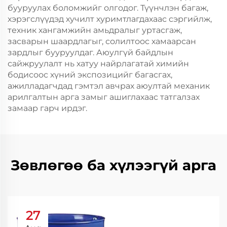
бууруулах боломжийг олгодог. Түүнчлэн багаж,
хэрэгслүүдэд хучилт хуримтлагдахаас сэргийлж,
техник хангамжийн амьдралыг уртасгаж,
засварын шаардлагыг, солилтоос хамаарсан
зардлыг бууруулдаг. Аюулгүй байдлын
сайжруулалт нь хатуу найрлагатай химийн
бодисоос хүний ​​экспозицийг багасгах,
ажилладагчдад гэмтэл авчрах аюултай механик
арилгалтын арга замыг ашиглахаас татгалзах
замаар гарч ирдэг.
Зөвлөгөө ба хүлээгүй арга
27