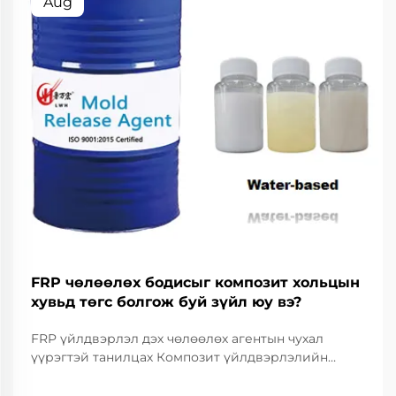
Aug
FRP чөлөөлөх бодисыг композит хольцын
хувьд төгс болгож буй зүйл юу вэ?
FRP үйлдвэрлэл дэх чөлөөлөх агентын чухал
үүрэгтэй танилцах Композит үйлдвэрлэлийн
салбарт FRP чөлөөлөх агентууд нь амжилттай
ордны үйл ажиллагааг хангахад тулгуур болж