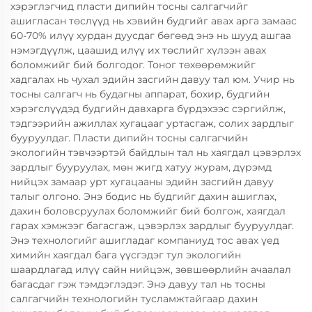
хэрэглэгчид пласти дипийн тосны салгагчийг
ашигласан төслүүд нь хэвийн будгийг авах арга замаас
60-70% илүү хурдан дуусдаг бөгөөд энэ нь шууд ашгаа
нэмэгдүүлж, цаашид илүү их төслийг хүлээн авах
боломжийг бий болгодог. Тоног төхөөрөмжийг
хадгалах нь чухал эдийн засгийн давуу тал юм. Учир нь
тосны салгагч нь будагны аппарат, бохир, будгийн
хэрэгслүүдэд будгийн давхарга бүрдэхээс сэргийлж,
тэдгээрийн ажиллах хугацааг уртасгаж, солих зардлыг
бууруулдаг. Пласти дипийн тосны салгагчийн
экологийн тэвчээртэй байдлын тал нь хаягдал цэвэрлэх
зардлыг бууруулах, мөн жигд хатуу журам, дүрэмд
нийцэх замаар урт хугацааны эдийн засгийн давуу
талыг олгоно. Энэ бодис нь будгийг дахин ашиглах,
дахин боловсруулах боломжийг бий болгож, хаягдал
гарах хэмжээг багасгаж, цэвэрлэх зардлыг бууруулдаг.
Энэ технологийг ашигладаг компаниуд тос авах үед
химийн хаягдал бага үүсгэдэг тул экологийн
шаардлагад илүү сайн нийцэж, зөвшөөрлийн ачаалал
багасдаг гэж тэмдэглэдэг. Энэ давуу тал нь тосны
салгагчийн технологийн тусламжтайгаар дахин