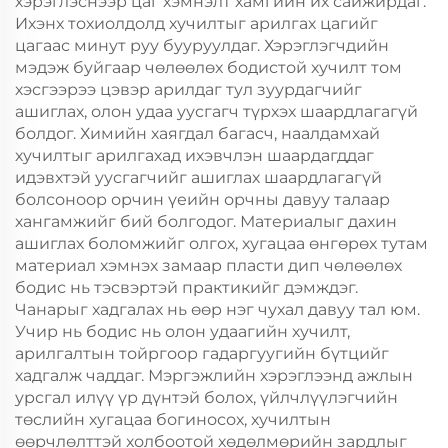
хэрэглэснээр цаг хэмнэлт хамгийн их сайжирдаг.
Ихэнх тохиолдолд хучилтыг арилгах цагийг
цагаас минут руу бууруулдаг. Хэрэглэгчдийн
мэдэж буйгаар чөлөөлөх бодистой хучилт том
хэсгээрээ цэвэр арилдаг тул зуурдагчийг
ашиглах, олон удаа уусгагч түрхэх шаардлагагүй
болдог. Химийн хаягдал багасч, наалдамхай
хучилтыг арилгахад ихэвчлэн шаардагддаг
идэвхтэй уусгагчийг ашиглах шаардлагагүй
болсоноор орчин үеийн орчны давуу талаар
хангамжийг бий болгодог. Материалыг дахин
ашиглах боломжийг олгох, хугацаа өнгөрөх тутам
материал хэмнэх замаар пласти дип чөлөөлөх
бодис нь тэсвэртэй практикийг дэмждэг.
Чанарыг хадгалах нь өөр нэг чухал давуу тал юм.
Учир нь бодис нь олон удаагийн хучилт,
арилгалтын тойргоор гадаргуугийн бүтцийг
хадгалж чаддаг. Мэргэжлийн хэрэглээнд ажлын
урсгал илүү үр дүнтэй болох, үйлчлүүлэгчийн
төслийн хугацаа богиносох, хучилтын
өөрчлөлттэй холбоотой хөдөлмөрийн зардлыг