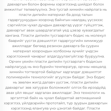
давхаргын болон формны хэрэглээнд шийдэл болох
амжилтыг төлөөлүүлнэ. Энэ тусгай химийн найрлага нь
пласти дипийн материал ба доод талын
гадаргуунуудын хооронд байнгын наалдац үүсэхээс
сэргийлэх чухал дундын давхаргад үүрэг гүйцэтгэж,
давхаргыг авах шаардлагатай үед цэвэр хуваагдалыг
хангана. Пласти дипийн тусгаарлагч бодис нь молекул
баарийг үүсгэх дэвшилтэт гадаргуугийн химижуур
ажилладаг бөгөөд резинэн давхарга ба суурин
материал хоорондын холбооны хүчийг үндсэн
хэрэглээний чанарыг алдагдуулахгүйгээр бууруулна.
Орчин үеийн пласти дипийн тусгаарлагч бодисын
найрлагууд нь янз бүрийн температур, орчны нөхцөлд
химийн тогтвортой байдлыг хадгалдаг дэвшилтэт
полимерийн технологийг агуулсан байдаг. Энэ бодис
нь зөөлөн жигд далавч үүсгэж, пласти дипийн
давхаргыг зөв хатуурах боломжийг олгох ба ирээдүйд
авах үйл явцыг хадгалан ажилладаг. Энэ технологи нь
эргэлттэй байх нь чухал байдалтай автомашиний
хэрэглээ, үйлдвэрийн прототайп, түр зуурын давхаргын
хэрэглээнд ялангуяа үнэ цэнэтэй байдаг. Пласти