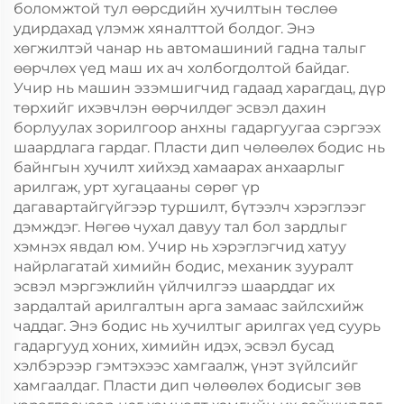
боломжтой тул өөрсдийн хучилтын төслөө
удирдахад үлэмж хяналттой болдог. Энэ
хөгжилтэй чанар нь автомашиний гадна талыг
өөрчлөх үед маш их ач холбогдолтой байдаг.
Учир нь машин эзэмшигчид гадаад харагдац, дүр
төрхийг ихэвчлэн өөрчилдөг эсвэл дахин
борлуулах зорилгоор анхны гадаргуугаа сэргээх
шаардлага гардаг. Пласти дип чөлөөлөх бодис нь
байнгын хучилт хийхэд хамаарах анхаарлыг
арилгаж, урт хугацааны сөрөг үр
дагавартайгүйгээр туршилт, бүтээлч хэрэглээг
дэмждэг. Нөгөө чухал давуу тал бол зардлыг
хэмнэх явдал юм. Учир нь хэрэглэгчид хатуу
найрлагатай химийн бодис, механик зууралт
эсвэл мэргэжлийн үйлчилгээ шаарддаг их
зардалтай арилгалтын арга замаас зайлсхийж
чаддаг. Энэ бодис нь хучилтыг арилгах үед суурь
гадаргууд хоних, химийн идэх, эсвэл бусад
хэлбэрээр гэмтэхээс хамгаалж, үнэт зүйлсийг
хамгаалдаг. Пласти дип чөлөөлөх бодисыг зөв