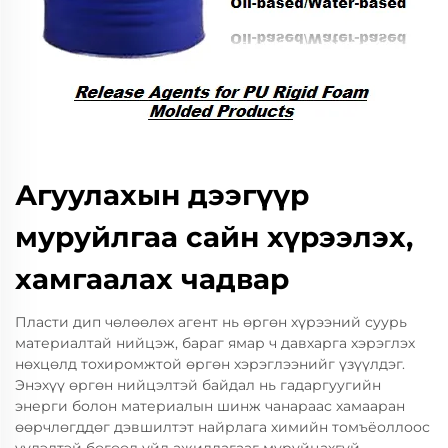
Агуулахын дээгүүр
муруйлгаа сайн хүрээлэх,
хамгаалах чадвар
Пласти дип чөлөөлөх агент нь өргөн хүрээний суурь
материалтай нийцэж, бараг ямар ч давхарга хэрэглэх
нөхцөлд тохиромжтой өргөн хэрэглээнийг үзүүлдэг.
Энэхүү өргөн нийцэлтэй байдал нь гадаргуугийн
энерги болон материалын шинж чанараас хамааран
өөрчлөгддөг дэвшилтэт найрлага химийн томъёоллоос