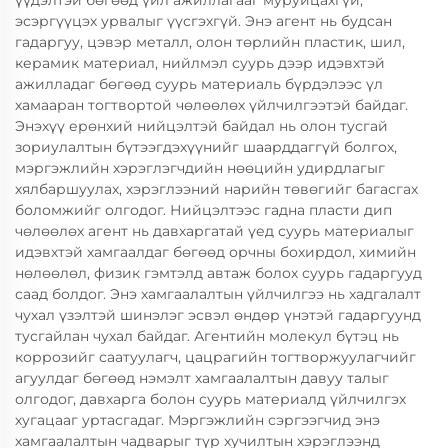
үүдэлтэй бөгөөд үйл ажиллагааг муруйцахгүй,
эсэргүүцэх урвалыг үүсгэхгүй. Энэ агент нь будсан
гадаргуу, цэвэр металл, олон төрлийн пластик, шил,
керамик материал, нийлмэл суурь дээр идэвхтэй
ажилладаг бөгөөд суурь материаль бүрдэлээс үл
хамааран тогтвортой чөлөөлөх үйлчилгээтэй байдаг.
Энэхүү ерөнхий нийцэлтэй байдал нь олон тусгай
зориулалтын бүтээгдэхүүнийг шаарддаггүй болгох,
мэргэжлийн хэрэглэгчдийн нөөцийн удирдлагыг
хялбаршуулах, хэрэглээний нарийн төвөгийг багасгах
боломжийг олгодог. Нийцэлтээс гадна пласти дип
чөлөөлөх агент нь давхаргатай үед суурь материалыг
идэвхтэй хамгаалдаг бөгөөд орчны бохирдол, химийн
нөлөөлөл, физик гэмтэлд автаж болох суурь гадаргууд
саад болдог. Энэ хамгаалалтын үйлчилгээ нь хадгалалт
чухал үзэлтэй шинэлэг эсвэл өндөр үнэтэй гадаргуунд
тусгайлан чухал байдаг. Агентийн молекул бүтэц нь
коррозийг саатуулагч, цацрагийн тогтворжуулагчийг
агуулдаг бөгөөд нэмэлт хамгаалалтын давуу талыг
олгодог, давхарга болон суурь материалд үйлчилгэх
хугацааг уртасгадаг. Мэргэжлийн сэргээгчид энэ
хамгаалалтын чадварыг түр хучилтын хэрэглээнд