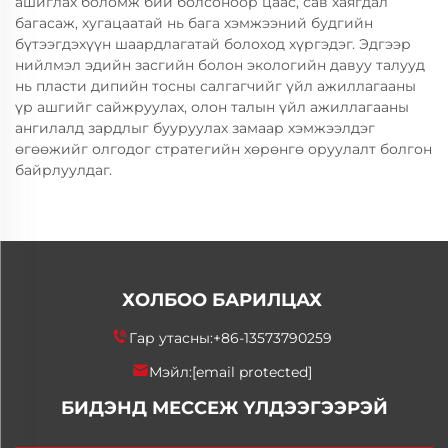
ашиглах боломж бий болсоноор цаас, сав хаягдал
багасаж, хугацаатай нь бага хэмжээний будгийн
бүтээгдэхүүн шаардлагатай болоход хүргэдэг. Эдгээр
нийлмэл эдийн засгийн болон экологийн давуу талууд
нь пласти дипийн тосны салгагчийг үйл ажиллагааны
үр ашгийг сайжруулах, олон талын үйл ажиллагааны
ангилалд зардлыг бууруулах замаар хэмжээлдэг
өгөөжийг олгодог стратегийн хөрөнгө оруулалт болгон
байрлуулдаг.
ХОЛБОО БАРИЛЦАХ
Гар утасны:
+86-13573790259
Мэйл:
[email protected]
БИДЭНД МЕССЕЖ ҮЛДЭЭГЭЭРЭЙ