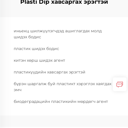
Plasti Dip хавсаргах эрэгтэй
иньекц шилжүүлэгчдэд ашиглагдах молд
шидэх бодис
пластик шидэх бодис
китэн хөрш шидэх агент
пластикүүдийн хавсаргах эрэгтэй
бүрэн шаргалж буй пластикт хэрэглэх хаягдах
эмч
биодеградацийн пластикийн мөрдөгч агент