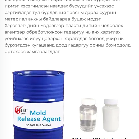
ирмэг, хэсэгчилсэн наалдах бүсүүдийг үүсэхээс
сэргийлдэг тул бүрдэвчийг авсны дараа суурин
материал анхны байдлаараа буцаж ирдэг.
Хэрэглэгчдийн мэдээгээр пласти дипийн чөлөөлөх
агентээр обработложсон гадаргуу нь анх хэрэглэх
үеийнхээс илүү цэвэрхэн харагддаг бөгөөд учир нь
бүрхэгдсэн хугацаанд доод гадаргуу орчны бохирдолд
өртөхөөс хамгаалагддаг.