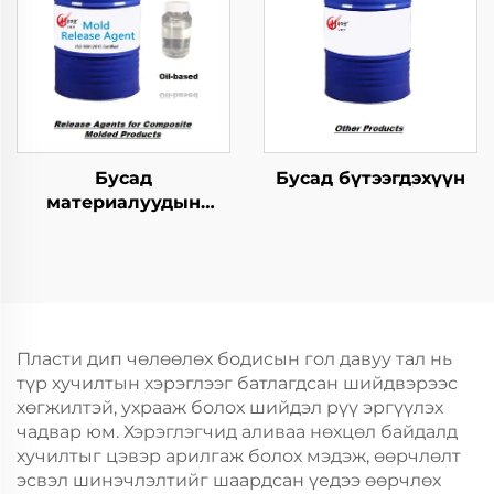
Бусад
Бусад бүтээгдэхүүн
материалуудын
хангамжтой
бутархайг гаргах
агент
Пласти дип чөлөөлөх бодисын гол давуу тал нь
түр хучилтын хэрэглээг батлагдсан шийдвэрээс
хөгжилтэй, ухрааж болох шийдэл рүү эргүүлэх
чадвар юм. Хэрэглэгчид аливаа нөхцөл байдалд
хучилтыг цэвэр арилгаж болох мэдэж, өөрчлөлт
эсвэл шинэчлэлтийг шаардсан үедээ өөрчлөх