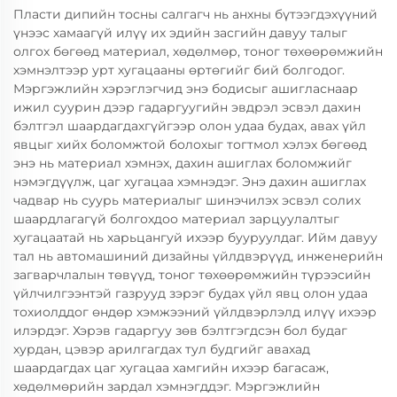
Пласти дипийн тосны салгагч нь анхны бүтээгдэхүүний
үнээс хамаагүй илүү их эдийн засгийн давуу талыг
олгох бөгөөд материал, хөдөлмөр, тоног төхөөрөмжийн
хэмнэлтээр урт хугацааны өртөгийг бий болгодог.
Мэргэжлийн хэрэглэгчид энэ бодисыг ашигласнаар
ижил суурин дээр гадаргуугийн эвдрэл эсвэл дахин
бэлтгэл шаардагдахгүйгээр олон удаа будах, авах үйл
явцыг хийх боломжтой болохыг тогтмол хэлэх бөгөөд
энэ нь материал хэмнэх, дахин ашиглах боломжийг
нэмэгдүүлж, цаг хугацаа хэмнэдэг. Энэ дахин ашиглах
чадвар нь суурь материалыг шинэчилэх эсвэл солих
шаардлагагүй болгохдоо материал зарцуулалтыг
хугацаатай нь харьцангуй ихээр бууруулдаг. Ийм давуу
тал нь автомашиний дизайны үйлдвэрүүд, инженерийн
загварчлалын төвүүд, тоног төхөөрөмжийн түрээсийн
үйлчилгээнтэй газрууд зэрэг будах үйл явц олон удаа
тохиолддог өндөр хэмжээний үйлдвэрлэлд илүү ихээр
илэрдэг. Хэрэв гадаргуу зөв бэлтгэгдсэн бол будаг
хурдан, цэвэр арилгагдах тул будгийг авахад
шаардагдах цаг хугацаа хамгийн ихээр багасаж,
хөдөлмөрийн зардал хэмнэгддэг. Мэргэжлийн