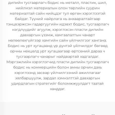
дипийн тусгаарлагч бодис нь металл, пластик, шил,
нийлмэл материалын олон төрлийн суурин
материалтай сайн нийцдэг тул өргөн хэрэглээтэй
байдаг. Түүний найрлага нь анхааралтайгаар
тэнцвэржсэн гадаргуугийн идэвхт бодис, тусгаарлагч
нэгдлүүдийг агуулж, хэрэглэсэн пласти дипийн
давхаргын үзэмж, хамгаалалтын чанарт
нөлөөлөхгүйгээр хамгийн сайн үйлчилгээг хангана.
Бодис нь урт хугацаанд үр дүнтэй үйлчилдэг бөгөөд
орчны нөхцөлд урт хугацаагаар өртсөний дараа ч
тусгаарлагч чанарыг найдвартай хадгалдаг.
Мэргэжлийн хэрэглэгчид пласти дипийн тусгаарлагч
бодис нь коммерцийн болон амны орчин дахь
хэрэглээнд засвар үйлчилгээний ажиллагааг
хялбаршуулж, зардал хэмнэлттэй давхаргын
удирдлагын стратегийг боломжжуулдагт таатай
ханддаг.