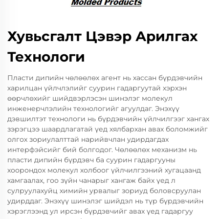
Хувьсгалт Цэвэр Арилгах
Технологи
Пласти дипийн чөлөөлөх агент нь хассан бүрдэвчийн
харилцан үйлчлэлийг суурин гадаргуутай хэрхэн
өөрчлөхийг шийдвэрлэсэн шинэлэг молекул
инженерчлэлийн технологийг агуулдаг. Энэхүү
дэвшилтэт технологи нь бүрдэвчийн үйлчилгээг хангах
зэрэгцээ шаардлагатай үед хялбархан авах боломжийг
олгох зориулалттай нарийвчлан удирдагдах
интерфэйсийг бий болгодог. Чөлөөлөх механизм нь
пласти дипийн бүрдэвч ба суурин гадаргууны
хоорондох молекул холбоог үйлчилгээний хугацаанд
хамгаалах, гоо зүйн чанарыг хангаж байх үед л
сулруулахуйц химийн урвалыг зориуд боловсруулан
удирддаг. Энэхүү шинэлэг шийдэл нь түр бүрдэвчийн
хэрэглээнд ул ирсэн бүрдэвчийг авах үед гадаргуу