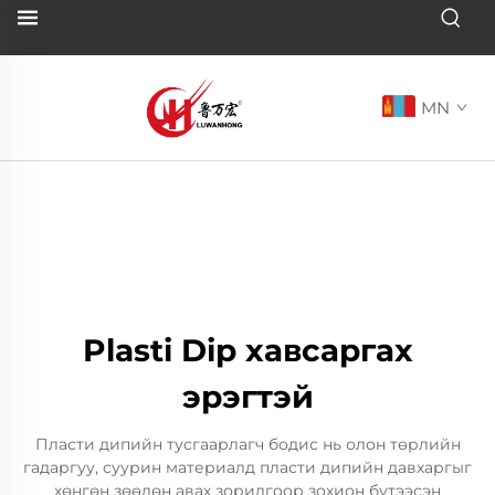
MN
Plasti Dip хавсаргах
эрэгтэй
Пласти дипийн тусгаарлагч бодис нь олон төрлийн
гадаргуу, суурин материалд пласти дипийн давхаргыг
хөнгөн зөөлөн авах зорилгоор зохион бүтээсэн