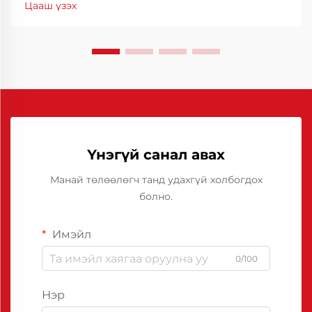
Цааш үзэх
байгаа. Эдгээр онцгой химийн найрлагууд нь ...
хооронд зааг үүсгэдэг.
Үнэгүй санал авах
Манай төлөөлөгч танд удахгүй холбогдох
болно.
Имэйл
0/100
Нэр