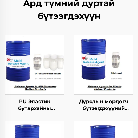
Ард түмний дуртай
бүтээгдэхүүн
PU Эластик
Дурслын мөрдөгч
бутархайны
бүтээгдэхүүний
мөрдөгчийн ажлыг
хариуцагчид
зохицуулах тусгайлал