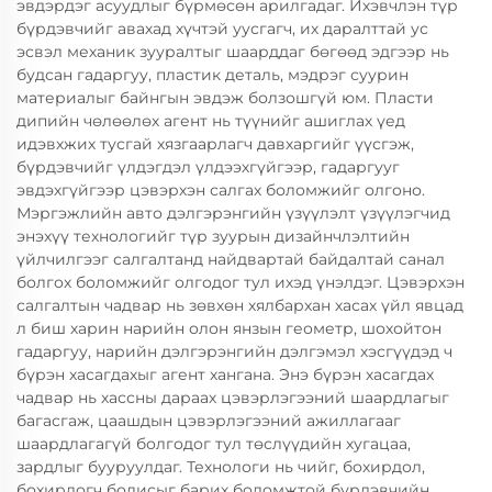
эвдэрдэг асуудлыг бүрмөсөн арилгадаг. Ихэвчлэн түр
бүрдэвчийг авахад хүчтэй уусгагч, их даралттай ус
эсвэл механик зууралтыг шаарддаг бөгөөд эдгээр нь
будсан гадаргуу, пластик деталь, мэдрэг суурин
материалыг байнгын эвдэж болзошгүй юм. Пласти
дипийн чөлөөлөх агент нь түүнийг ашиглах үед
идэвхжих тусгай хязгаарлагч давхаргийг үүсгэж,
бүрдэвчийг үлдэгдэл үлдээхгүйгээр, гадаргууг
эвдэхгүйгээр цэвэрхэн салгах боломжийг олгоно.
Мэргэжлийн авто дэлгэрэнгийн үзүүлэлт үзүүлэгчид
энэхүү технологийг түр зуурын дизайнчлэлтийн
үйлчилгээг салгалтанд найдвартай байдалтай санал
болгох боломжийг олгодог тул ихэд үнэлдэг. Цэвэрхэн
салгалтын чадвар нь зөвхөн хялбархан хасах үйл явцад
л биш харин нарийн олон янзын геометр, шохойтон
гадаргуу, нарийн дэлгэрэнгийн дэлгэмэл хэсгүүдэд ч
бүрэн хасагдахыг агент хангана. Энэ бүрэн хасагдах
чадвар нь хассны дараах цэвэрлэгээний шаардлагыг
багасгаж, цаашдын цэвэрлэгээний ажиллагааг
шаардлагагүй болгодог тул төслүүдийн хугацаа,
зардлыг бууруулдаг. Технологи нь чийг, бохирдол,
бохирлогч бодисыг барих боломжтой бүрдэвчийн