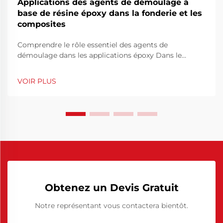
Applications des agents de démoulage à
base de résine époxy dans la fonderie et les
composites
Comprendre le rôle essentiel des agents de
démoulage dans les applications époxy Dans le
domaine de la fabrication et de la création avec des
résines époxy, le succès dépend souvent de
VOIR PLUS
l'utilisation correcte des agents de démoulage. Ces
composés spécialisés jouent un rôle crucial dans
l'assurance...
Obtenez un Devis Gratuit
Notre représentant vous contactera bientôt.