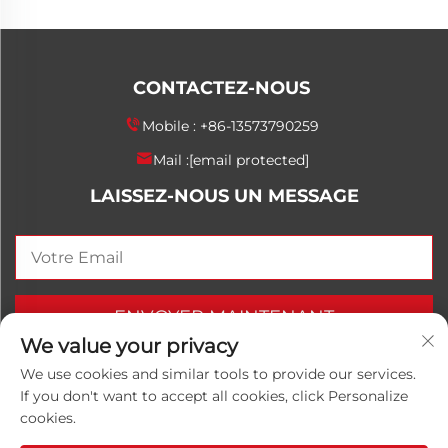
CONTACTEZ-NOUS
Mobile :
+86-13573790259
Mail :
[email protected]
LAISSEZ-NOUS UN MESSAGE
ENVOYER MAINTENANT
We value your privacy
We use cookies and similar tools to provide our services.
If you don't want to accept all cookies, click Personalize
Droits d'auteur © 2025 China Shandong Luwanhong
cookies.
Chemical Co., Ltd. Tous droits réservés.
Politique de