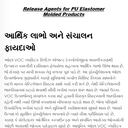
આર્થિક લાભો અને સંચાલન
ફાયદાઓ
ઓછા VOC પ્લાસ્ટિક રિલીઝ એજન્ટ ટેકનોલોજીના અમલીકરણથી
ઉત્પાદન કામગીરી દરમિયાન ફેલાયેલા મહત્વના આર્થિક લાભો ઊભા થાય છે,
જે રોકાણ પર માપી શકાય તેવું વળતર પૂરું પાડે છે. આ ફોર્મ્યુલેશનના ઓછા
ઉત્સર્જનના ગુણધર્મોને કારણે સુવિધાઓ ખર્ચાળ વિશિષ્ટ નિકાસ સાધનોને
બદલે માનક વેન્ટિલેશન સિસ્ટમ સાથે કાર્ય કરી શકે છે, તેથી વેન્ટિલેશનની
જરૂરિયાતમાં ઘટાડો થવાથી સીધી ખર્ચમાં બચત શરૂ થાય છે. જ્યારે ઉચ્ચ-
VOC ઉત્સર્જનનું સંચાલન કરવા માટે હવાની વિસ્તૃત સિસ્ટમ્સની જરૂરિયાત
રહેતી નથી ત્યારે ઊર્જા વપરાશમાં નોંધપાત્ર ઘટાડો થાય છે, જેના પરિણામે
ઉપયોગિતા ખર્ચમાં ઘટાડો અને સુવિધાની કાર્યક્ષમતામાં સુધારો થાય છે. જ્યારે
ઉત્પાદકો સુરક્ષિત ફોર્મ્યુલેશન અપનાવે છે ત્યારે વીમા પ્રીમિયમ ઘટે છે,
કારણ કે વોલેટાઇલ ઓર્ગેનિક કમ્પાઉન્ડ્સ અને સંબંધિત આરોગ્ય જોખમોની
ઓછી અસરથી જોખમ પ્રોફાઇલ સુધરે છે. આધુનિક ઓછા VOC પ્લાસ્ટિક