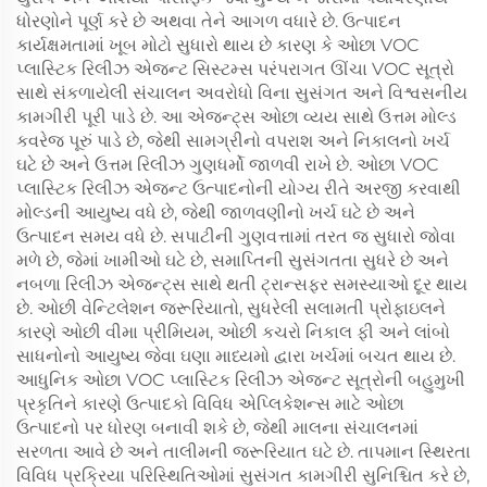
ધોરણોને પૂર્ણ કરે છે અથવા તેને આગળ વધારે છે. ઉત્પાદન
કાર્યક્ષમતામાં ખૂબ મોટો સુધારો થાય છે કારણ કે ઓછા VOC
પ્લાસ્ટિક રિલીઝ એજન્ટ સિસ્ટમ્સ પરંપરાગત ઊંચા VOC સૂત્રો
સાથે સંકળાયેલી સંચાલન અવરોધો વિના સુસંગત અને વિશ્વસનીય
કામગીરી પૂરી પાડે છે. આ એજન્ટ્સ ઓછા વ્યય સાથે ઉત્તમ મોલ્ડ
કવરેજ પૂરું પાડે છે, જેથી સામગ્રીનો વપરાશ અને નિકાલનો ખર્ચ
ઘટે છે અને ઉત્તમ રિલીઝ ગુણધર્મો જાળવી રાખે છે. ઓછા VOC
પ્લાસ્ટિક રિલીઝ એજન્ટ ઉત્પાદનોની યોગ્ય રીતે અરજી કરવાથી
મોલ્ડની આયુષ્ય વધે છે, જેથી જાળવણીનો ખર્ચ ઘટે છે અને
ઉત્પાદન સમય વધે છે. સપાટીની ગુણવત્તામાં તરત જ સુધારો જોવા
મળે છે, જેમાં ખામીઓ ઘટે છે, સમાપ્તિની સુસંગતતા સુધરે છે અને
નબળા રિલીઝ એજન્ટ્સ સાથે થતી ટ્રાન્સફર સમસ્યાઓ દૂર થાય
છે. ઓછી વેન્ટિલેશન જરૂરિયાતો, સુધરેલી સલામતી પ્રોફાઇલને
કારણે ઓછી વીમા પ્રીમિયમ, ઓછી કચરો નિકાલ ફી અને લાંબો
સાધનોનો આયુષ્ય જેવા ઘણા માધ્યમો દ્વારા ખર્ચમાં બચત થાય છે.
આધુનિક ઓછા VOC પ્લાસ્ટિક રિલીઝ એજન્ટ સૂત્રોની બહુમુખી
પ્રકૃતિને કારણે ઉત્પાદકો વિવિધ એપ્લિકેશન્સ માટે ઓછા
ઉત્પાદનો પર ધોરણ બનાવી શકે છે, જેથી માલના સંચાલનમાં
સરળતા આવે છે અને તાલીમની જરૂરિયાત ઘટે છે. તાપમાન સ્થિરતા
વિવિધ પ્રક્રિયા પરિસ્થિતિઓમાં સુસંગત કામગીરી સુનિશ્ચિત કરે છે,