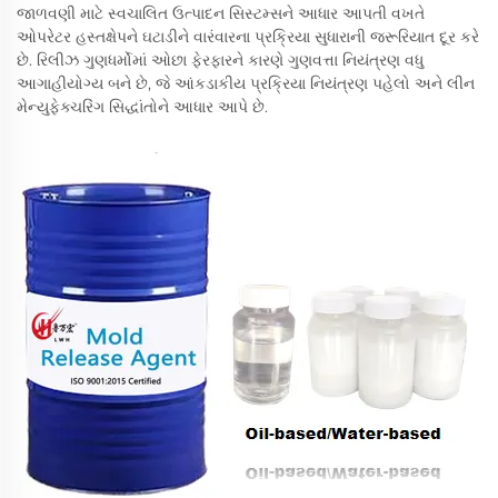
જાળવણી માટે સ્વચાલિત ઉત્પાદન સિસ્ટમ્સને આધાર આપતી વખતે
ઓપરેટર હસ્તક્ષેપને ઘટાડીને વારંવારના પ્રક્રિયા સુધારાની જરૂરિયાત દૂર કરે
છે. રિલીઝ ગુણધર્મોમાં ઓછા ફેરફારને કારણે ગુણવત્તા નિયંત્રણ વધુ
આગાહીયોગ્ય બને છે, જે આંકડાકીય પ્રક્રિયા નિયંત્રણ પહેલો અને લીન
મેન્યુફેક્ચરિંગ સિદ્ધાંતોને આધાર આપે છે.