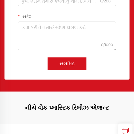
0/200
સંદેશ
0/1000
સબમિટ
નીચે વોક પ્લાસ્ટિક રિલીઝ એજન્ટ