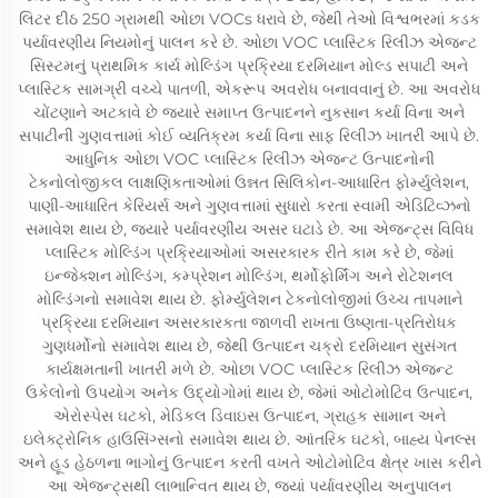
લિટર દીઠ 250 ગ્રામથી ઓછા VOCs ધરાવે છે, જેથી તેઓ વિશ્વભરમાં કડક
પર્યાવરણીય નિયમોનું પાલન કરે છે. ઓછા VOC પ્લાસ્ટિક રિલીઝ એજન્ટ
સિસ્ટમનું પ્રાથમિક કાર્ય મોલ્ડિંગ પ્રક્રિયા દરમિયાન મોલ્ડ સપાટી અને
પ્લાસ્ટિક સામગ્રી વચ્ચે પાતળી, એકરૂપ અવરોધ બનાવવાનું છે. આ અવરોધ
ચોંટણાને અટકાવે છે જ્યારે સમાપ્ત ઉત્પાદનને નુકસાન કર્યા વિના અને
સપાટીની ગુણવત્તામાં કોઈ વ્યતિક્રમ કર્યા વિના સાફ રિલીઝ ખાતરી આપે છે.
આધુનિક ઓછા VOC પ્લાસ્ટિક રિલીઝ એજન્ટ ઉત્પાદનોની
ટેકનોલોજીકલ લાક્ષણિકતાઓમાં ઉન્નત સિલિકોન-આધારિત ફોર્મ્યુલેશન,
પાણી-આધારિત કેરિયર્સ અને ગુણવત્તામાં સુધારો કરતા સ્વામી એડિટિવ્ઝનો
સમાવેશ થાય છે, જ્યારે પર્યાવરણીય અસર ઘટાડે છે. આ એજન્ટ્સ વિવિધ
પ્લાસ્ટિક મોલ્ડિંગ પ્રક્રિયાઓમાં અસરકારક રીતે કામ કરે છે, જેમાં
ઇન્જેક્શન મોલ્ડિંગ, કમ્પ્રેશન મોલ્ડિંગ, થર્મોફોર્મિંગ અને રોટેશનલ
મોલ્ડિંગનો સમાવેશ થાય છે. ફોર્મ્યુલેશન ટેકનોલોજીમાં ઉચ્ચ તાપમાને
પ્રક્રિયા દરમિયાન અસરકારકતા જાળવી રાખતા ઉષ્ણતા-પ્રતિરોધક
ગુણધર્મોનો સમાવેશ થાય છે, જેથી ઉત્પાદન ચક્રો દરમિયાન સુસંગત
કાર્યક્ષમતાની ખાતરી મળે છે. ઓછા VOC પ્લાસ્ટિક રિલીઝ એજન્ટ
ઉકેલોનો ઉપયોગ અનેક ઉદ્યોગોમાં થાય છે, જેમાં ઓટોમોટિવ ઉત્પાદન,
એરોસ્પેસ ઘટકો, મેડિકલ ડિવાઇસ ઉત્પાદન, ગ્રાહક સામાન અને
ઇલેક્ટ્રોનિક હાઉસિંગ્સનો સમાવેશ થાય છે. આંતરિક ઘટકો, બાહ્ય પેનલ્સ
અને હૂડ હેઠળના ભાગોનું ઉત્પાદન કરતી વખતે ઓટોમોટિવ ક્ષેત્ર ખાસ કરીને
આ એજન્ટ્સથી લાભાન્વિત થાય છે, જ્યાં પર્યાવરણીય અનુપાલન