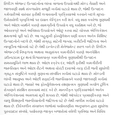
રિલીઝ એજન્ટ ઉત્પાદનોના લાંબા ગાળાના ઉપયોગથી મોલ્ડ તૈયારી અને
જાળવણી સાથે સંકળાયેલ મજૂરી ખર્ચમાં ઘટાડો થાય છે, જેથી ઉત્પાદન
કર્મચારીઓ વારંવાર ફરીથી લગાવવાની પ્રક્રિયાઓ કરવાને બદલે મૂલ્ય-
ઉમેરાયેલી પ્રવૃત્તિઓ પર ધ્યાન કેન્દ્રિત કરી શકે. વધુ સારા કવરેજ ગુણધર્મો
અને ઓછા વ્યર્થને કારણે સામગ્રીનો ઉપયોગ વધુ કાર્યક્ષમ બને છે, જે
ઓવરસ્પ્રે અને અતિશય ઉપયોગને ઓછુ કરવા માટે ચોક્કસ એપ્લિકેશન
ક્ષમતાઓ પૂરી પાડે છે. આ બહુમુખી ફોર્મ્યુલેશન ઘણી વખત અનેક વિશિષ્ટ
ઉત્પાદનોને બદલે છે, જેથી સંગ્રહ માટેની જગ્યા, ખરીદીની જટિલતા અને
નાબૂદીના જોખમો ઘટે છે તેથી ઇન્વેન્ટરી મેનેજમેન્ટ સરળ બને છે. રિલીઝ
એજન્ટની નિષ્ફળતા અથવા અસુસંગત કામગીરીને કારણે અનપેક્ષિત
ડાઉનટાઇમ દૂર થતાં વિશ્વાસપાત્ર કામગીરીના ગુણધર્મોથી ઉત્પાદન
સમયસૂચિને લાભ થાય છે. ઓછા સ્ક્રેપ દર, ઓછી ફરીથી કામગીરીની
જરૂરિયાત અને ઓછા રીટર્ન અથવા વોરંટી દાવાઓ તરફ દોરી જતી સુધરેલી
ગ્રાહક સંતુષ્ટિને કારણે ગુણવત્તા-સંબંધિત ખર્ચમાં ઘટાડો થાય છે. મોલ્ડની
લાંબી આયુષ્ય અને ઓછી સફાઈની જરૂરિયાતને કારણે જાળવણી ખર્ચમાં
ઘટાડો થાય છે, જ્યારે આ ફોર્મ્યુલેશનના રક્ષણાત્મક ગુણધર્મો ખર્ચાળ ટૂલિંગ
રોકાણને સંરક્ષિત રાખવામાં મદદ કરે છે. માનકીકૃત પ્રક્રિયાઓને અનેક
એપ્લિકેશનમાં અમલમાં મૂકી શકાય છે, જેથી ઑપરેટર પ્રમાણીકરણ અને
ચાલુ શિક્ષણની જરૂરિયાતોની જટિલતા ઘટે છે તેથી તાલીમ ખર્ચમાં ઘટાડો
થાય છે. દીર્ઘકાલીન સંચાલન લાભોમાં પર્યાવરણીય અનુપાલન દ્વારા સુધરેલા
પુરવઠાદાર સંબંધો, પર્યાવરણ-જાગૃત બજારોમાં વધેલી પ્રતિષ્ઠા અને વિવિધ