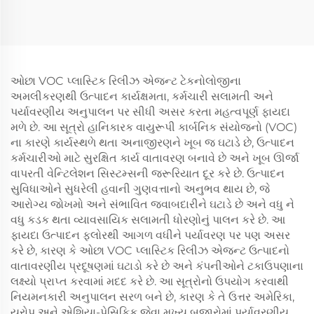
ઓછા VOC પ્લાસ્ટિક રિલીઝ એજન્ટ ટેકનોલોજીના
અમલીકરણથી ઉત્પાદન કાર્યક્ષમતા, કર્મચારી સલામતી અને
પર્યાવરણીય અનુપાલન પર સીધી અસર કરતા મહત્વપૂર્ણ ફાયદા
મળે છે. આ સૂત્રો હાનિકારક વાયુરૂપી કાર્બનિક સંયોજનો (VOC)
ના કારણે કાર્યસ્થળે થતા અનાજીરણને ખૂબ જ ઘટાડે છે, ઉત્પાદન
કર્મચારીઓ માટે સુરક્ષિત કાર્ય વાતાવરણ બનાવે છે અને ખૂબ ઊર્જા
વાપરતી વેન્ટિલેશન સિસ્ટમ્સની જરૂરિયાત દૂર કરે છે. ઉત્પાદન
સુવિધાઓને સુધરેલી હવાની ગુણવત્તાનો અનુભવ થાય છે, જે
આરોગ્ય જોખમો અને સંભાવિત જવાબદારીને ઘટાડે છે અને વધુ ને
વધુ કડક થતા વ્યાવસાયિક સલામતી ધોરણોનું પાલન કરે છે. આ
ફાયદા ઉત્પાદન ફ્લોરથી આગળ વધીને પર્યાવરણ પર પણ અસર
કરે છે, કારણ કે ઓછા VOC પ્લાસ્ટિક રિલીઝ એજન્ટ ઉત્પાદનો
વાતાવરણીય પ્રદૂષણમાં ઘટાડો કરે છે અને કંપનીઓને ટકાઉપણાના
લક્ષ્યો પ્રાપ્ત કરવામાં મદદ કરે છે. આ સૂત્રોનો ઉપયોગ કરવાથી
નિયમનકારી અનુપાલન સરળ બને છે, કારણ કે તે ઉત્તર અમેરિકા,
યુરોપ અને એશિયા-પેસિફિક જેવા મુખ્ય બજારોમાં પર્યાવરણીય