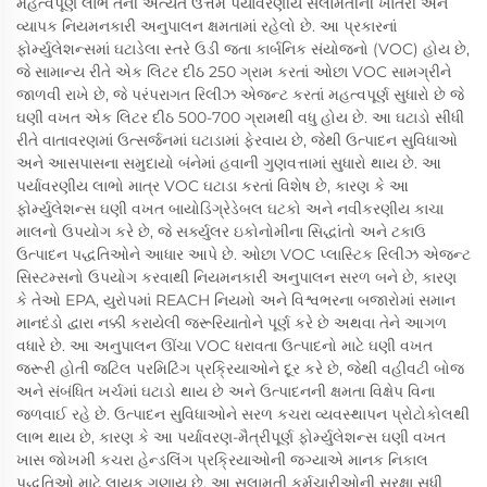
મહત્વપૂર્ણ લાભ તેની અત્યંત ઉત્તમ પર્યાવરણીય સલામતીની ખાતરી અને
વ્યાપક નિયમનકારી અનુપાલન ક્ષમતામાં રહેલો છે. આ પ્રકારનાં
ફોર્મ્યુલેશન્સમાં ઘટાડેલા સ્તરે ઉડી જતા કાર્બનિક સંયોજનો (VOC) હોય છે,
જે સામાન્ય રીતે એક લિટર દીઠ 250 ગ્રામ કરતાં ઓછા VOC સામગ્રીને
જાળવી રાખે છે, જે પરંપરાગત રિલીઝ એજન્ટ કરતાં મહત્વપૂર્ણ સુધારો છે જે
ઘણી વખત એક લિટર દીઠ 500-700 ગ્રામથી વધુ હોય છે. આ ઘટાડો સીધી
રીતે વાતાવરણમાં ઉત્સર્જનમાં ઘટાડામાં ફેરવાય છે, જેથી ઉત્પાદન સુવિધાઓ
અને આસપાસના સમુદાયો બંનેમાં હવાની ગુણવત્તામાં સુધારો થાય છે. આ
પર્યાવરણીય લાભો માત્ર VOC ઘટાડા કરતાં વિશેષ છે, કારણ કે આ
ફોર્મ્યુલેશન્સ ઘણી વખત બાયોડિગ્રેડેબલ ઘટકો અને નવીકરણીય કાચા
માલનો ઉપયોગ કરે છે, જે સર્ક્યુલર ઇકોનોમીના સિદ્ધાંતો અને ટકાઉ
ઉત્પાદન પદ્ધતિઓને આધાર આપે છે. ઓછા VOC પ્લાસ્ટિક રિલીઝ એજન્ટ
સિસ્ટમ્સનો ઉપયોગ કરવાથી નિયમનકારી અનુપાલન સરળ બને છે, કારણ
કે તેઓ EPA, યુરોપમાં REACH નિયમો અને વિશ્વભરના બજારોમાં સમાન
માનદંડો દ્વારા નક્કી કરાયેલી જરૂરિયાતોને પૂર્ણ કરે છે અથવા તેને આગળ
વધારે છે. આ અનુપાલન ઊંચા VOC ધરાવતા ઉત્પાદનો માટે ઘણી વખત
જરૂરી હોતી જટિલ પરમિટિંગ પ્રક્રિયાઓને દૂર કરે છે, જેથી વહીવટી બોજ
અને સંબંધિત ખર્ચમાં ઘટાડો થાય છે અને ઉત્પાદનની ક્ષમતા વિક્ષેપ વિના
જળવાઈ રહે છે. ઉત્પાદન સુવિધાઓને સરળ કચરા વ્યવસ્થાપન પ્રોટોકોલથી
લાભ થાય છે, કારણ કે આ પર્યાવરણ-મૈત્રીપૂર્ણ ફોર્મ્યુલેશન્સ ઘણી વખત
ખાસ જોખમી કચરા હેન્ડલિંગ પ્રક્રિયાઓની જગ્યાએ માનક નિકાલ
પદ્ધતિઓ માટે લાયક ગણાય છે. આ સલામતી કર્મચારીઓની સુરક્ષા સુધી