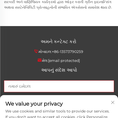
સરકારી અને વાણિજ્યિક કાર્યક્રમો દ્વારા ઓફર કરાતી ગ્રીન ફાઇનાન્સિંગ
અથવા સસ્ટેનેબિલિટી પ્રોત્સાહનોની સંભાવિત ઍક્સેસનો સમાવેશ થાય છે.
અમને કન્ટેક્ટ કરો
મોબાઇલ:
+86-13573790259
મેલ:
[email protected]
આપનું સંદેશ આપો
હવે મોકલો
We value your privacy
We use cookies and similar tools to provide our services.
If you don't want to accept all cookies, click Personalize