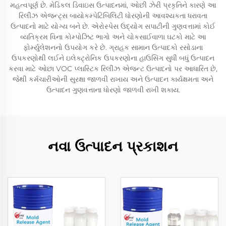
મહત્વપૂર્ણ છે. મેડિકલ ડિવાઇસ ઉત્પાદનમાં, ઓછી ઝેરી પ્રકૃતિને કારણે આ
રિલીઝ એજન્ટ્સ બાયોકમ્પેટિબિલિટી ધોરણોની આવશ્યકતા ધરાવતા
ઉત્પાદનો માટે યોગ્ય બને છે. એરોસ્પેસ ઉદ્યોગ સપાટીની ગુણવત્તામાં કોઈ
વ્યતિક્રમ વિના કોમ્પોઝિટ ભાગો અને ચોકસાઈવાળા ઘટકો માટે આ
ફોર્મ્યુલેશનનો ઉપયોગ કરે છે. ગ્રાહક સામાન ઉત્પાદકો રસોડાના
ઉપકરણોથી લઈને ઇલેક્ટ્રોનિક ઉપકરણોના હાઉસિંગ સુધી બધું ઉત્પાદન
કરવા માટે ઓછા VOC પ્લાસ્ટિક રિલીઝ એજન્ટ ઉત્પાદનો પર આધારિત છે,
જેથી કર્મચારીઓની સુરક્ષા જાળવી રાખાય અને ઉત્પાદન કાર્યક્ષમતા અને
ઉત્પાદન ગુણવત્તાના ધોરણો જાળવી રાખી શકાય.
નવા ઉત્પાદન પ્રકાશન