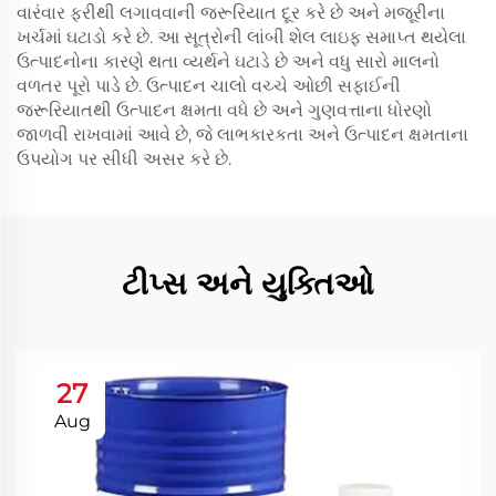
વારંવાર ફરીથી લગાવવાની જરૂરિયાત દૂર કરે છે અને મજૂરીના
ખર્ચમાં ઘટાડો કરે છે. આ સૂત્રોની લાંબી શેલ લાઇફ સમાપ્ત થયેલા
ઉત્પાદનોના કારણે થતા વ્યર્થને ઘટાડે છે અને વધુ સારો માલનો
વળતર પૂરો પાડે છે. ઉત્પાદન ચાલો વચ્ચે ઓછી સફાઈની
જરૂરિયાતથી ઉત્પાદન ક્ષમતા વધે છે અને ગુણવત્તાના ધોરણો
જાળવી રાખવામાં આવે છે, જે લાભકારકતા અને ઉત્પાદન ક્ષમતાના
ઉપયોગ પર સીધી અસર કરે છે.
ટીપ્સ અને યુક્તિઓ
27
Aug