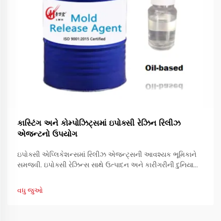
કાસ્ટિંગ અને કોમ્પોઝિટ્સમાં ઇપોક્સી રેઝિન રિલીઝ
એજન્ટનો ઉપયોગ
ઇપોક્સી એપ્લિકેશન્સમાં રિલીઝ એજન્ટ્સની આવશ્યક ભૂમિકાને
સમજવી. ઇપોક્સી રેઝિન્સ સાથે ઉત્પાદન અને કારીગરીની દુનિયામાં,
સફળતા ઘણીવાર રિલીઝ એજન્ટ્સના યોગ્ય ઉપયોગ પર નિર્ભર કરે
છે. આ વિશેષ સંયોજનો ખાતરી કરવામાં મહત્વપૂર્ણ ભૂમિકા ભજવે છે...
વધુ જુઓ