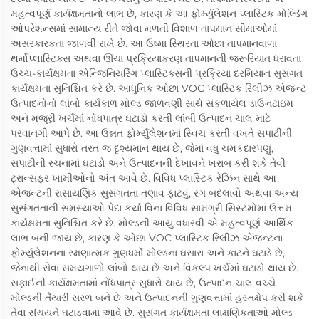
મહત્વપૂર્ણ કાર્યક્ષમતાનો લાભ છે, કારણ કે આ ફોર્મ્યુલેશન પ્લાસ્ટિક મોલ્ડિંગ
ઓપરેશન્સમાં સામાન્ય રીતે જોવા મળતી વિશાળ તાપમાન સીમાઓમાં
અસરકારકતા જાળવી રાખે છે. આ ઉષ્મા સ્થિરતા ઓછા તાપમાનવાળા
થર્મોપ્લાસ્ટિક્સ અથવા ઊંચા પ્રક્રિયાકરણ તાપમાનની જરૂરિયાત ધરાવતા
ઉચ્ચ-કાર્યક્ષમતા એન્જિનિયરિંગ પ્લાસ્ટિક્સની પ્રક્રિયા દરમિયાન સુસંગત
કાર્યક્ષમતા સુનિશ્ચિત કરે છે. આધુનિક ઓછા VOC પ્લાસ્ટિક રિલીઝ એજન્ટ
ઉત્પાદનોનો લાંબો કાર્યકાળ મોલ્ડ જાળવણી સાથે સંકળાયેલ ડાઉનટાઇમ
અને મજૂરી ખર્ચમાં નોંધપાત્ર ઘટાડો કરતી લાંબી ઉત્પાદન ચાલ માટે
પરવાનગી આપે છે. આ ઉન્નત ફોર્મ્યુલેશનમાં સ્વિચ કરતી વખતે સપાટીની
ગુણવત્તામાં સુધારો તરત જ દૃશ્યમાન થાય છે, જેમાં વધુ ચમકદારપણું,
સપાટીની રચનામાં ઘટાડો અને ઉત્પાદનની દેખાવને ખરાબ કરી શકે તેવી
ટ્રાન્સફર ખામીઓનો અંત આવે છે. વિવિધ પ્લાસ્ટિક રેઝિન સાથે આ
એજન્ટની રાસાયણિક સુસંગતતા તણાવ ફાટવું, રંગ બદલાવો અથવા અન્ય
સુસંગતતાની સમસ્યાઓ પેદા કર્યા વિના વિવિધ સામગ્રી સિસ્ટમોમાં ઉત્તમ
કાર્યક્ષમતા સુનિશ્ચિત કરે છે. મોલ્ડની આયુ વધારવી એ મહત્વપૂર્ણ આર્થિક
લાભ બની જાય છે, કારણ કે ઓછા VOC પ્લાસ્ટિક રિલીઝ એજન્ટના
ફોર્મ્યુલેશનના રક્ષણાત્મક ગુણધર્મો મોલ્ડના ઘસારા અને કાટને ઘટાડે છે,
જેનાથી સેવા સમયગાળો લાંબો થાય છે અને વિકલ્પ ખર્ચમાં ઘટાડો થાય છે.
સફાઈની કાર્યક્ષમતામાં નોંધપાત્ર સુધારો થાય છે, ઉત્પાદન ચાલ વચ્ચે
મોલ્ડની તૈયારી સરળ બને છે અને ઉત્પાદનની ગુણવત્તામાં હસ્તક્ષેપ કરી શકે
તેવા સંચયને ઘટાડવામાં આવે છે. સુસંગત કાર્યક્ષમતા લાક્ષણિકતાઓ મોલ્ડ