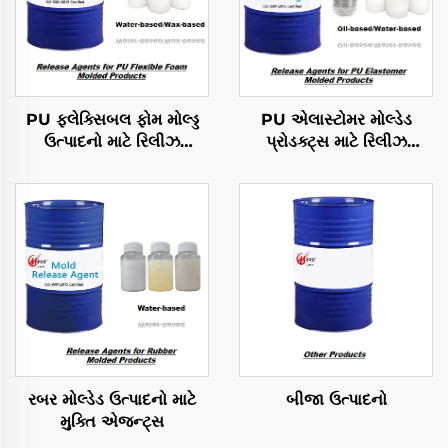
PU ફ્લેક્સિબલ ફોમ મોલ્ડ્ડ
PU એલાસ્ટોમર મોલ્ડેડ
ઉત્પાદનો માટે રિલીઝ
પ્રોડક્ટ્સ માટે રિલીઝ
એજન્ટ્સ
એજન્ટ્સ
રબર મોલ્ડેડ ઉત્પાદનો માટે
બીજા ઉત્પાદનો
મુક્તિ એજન્ટ્સ