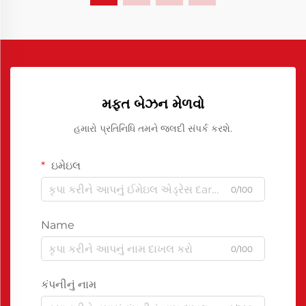
મફત બેઝન મેળવો
હમારો પ્રતિનિધિ તમને જલદી સંપર્ક કરશે.
ઇમેઇલ
0/100
Name
0/100
કંપનીનું નામ