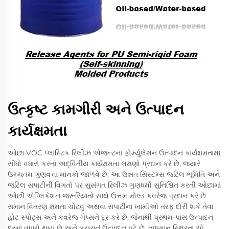
ઉત્કૃષ્ટ કામગીરી અને ઉત્પાદન
કાર્યક્ષમતા
ઓછા VOC પ્લાસ્ટિક રિલીઝ એજન્ટના ફોર્મ્યુલેશન ઉત્પાદન કાર્યક્ષમતામાં
સીધો વધારો કરતાં અદ્વિતીય કાર્યક્ષમતા લક્ષણો પ્રદાન કરે છે, જ્યારે
ઉચ્ચતમ ગુણવત્તા માનકો જાળવે છે. આ ઉન્નત સિસ્ટમ્સ જટિલ ભૂમિતિ અને
જટિલ સપાટીની વિગતો પર સુસંગત રિલીઝ ગુણધર્મો સુનિશ્ચિત કરતી ઓછામાં
ઓછી એપ્લિકેશન જરૂરિયાતો સાથે ઉત્તમ મોલ્ડ કવરેજ પ્રદાન કરે છે.
સમાન વિતરણ ક્ષમતા ચોંટવું અથવા સપાટીના ખામીઓ તરફ દોરી શકે તેવા
હોટ સ્પોટ્સ અને કવરેજ ગેપ્સને દૂર કરે છે, જેનાથી પ્રથમ-પાસ ઉત્પાદન
દરમાં વધારો થાય છે અને કચરાનું ઉત્પાદન ઘટે છે. તાપમાન સ્થિરતા એ