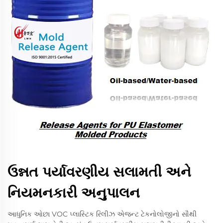
ઉન્નત પર્યાવરણીય સલામતી અને
નિયમનકારી અનુપાલન
આધુનિક ઓછા VOC પ્લાસ્ટિક રિલીઝ એજન્ટ ટેકનોલોજીનો સૌથી