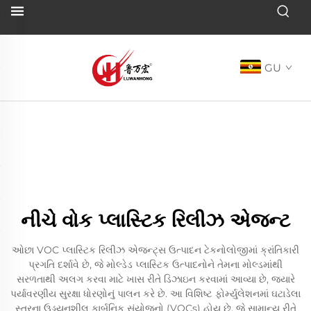
GU
નીચે વોક પ્લાસ્ટિક રિલીઝ એજન્ટ
ઓછા VOC પ્લાસ્ટિક રિલીઝ એજન્ટ્સ ઉત્પાદન ટેકનોલોજીમાં ક્રાંતિકારી
પ્રગતિ દર્શાવે છે, જે મોલ્ડેડ પ્લાસ્ટિક ઉત્પાદનોને તેમના મોલ્ડમાંથી
સરળતાથી અલગ કરવા માટે ખાસ રીતે ડિઝાઇન કરવામાં આવ્યા છે, જ્યારે
પર્યાવરણીય સુરક્ષા ધોરણોનું પાલન કરે છે. આ વિશિષ્ટ ફોર્મ્યુલેશનમાં ઘટાડેલા
સ્તરના ઉડ્ડયનશીલ કાર્બનિક સંયોજનો (VOCs) હોય છે, જે સામાન્ય રીતે