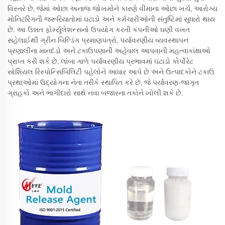
વિસ્તરે છે, જેમાં ઓછા અનાજ જોખમોને કારણે વીમાના ઓછા ખર્ચ, આરોગ્ય
મોનિટરિંગની જરૂરિયાતોમાં ઘટાડો અને કર્મચારીઓની સંતુષ્ટિમાં સુધારો થાય
છે. આ ઉન્નત ફોર્મ્યુલેશન્સનો ઉપયોગ કરતી કંપનીઓ ઘણી વખત
સહેલાઈથી ગ્રીન બિલ્ડિંગ પ્રમાણપત્રો, પર્યાવરણીય વ્યવસ્થાપન
પ્રણાલીના માનદંડો અને ટકાઉપણાની અહેવાલ આપવાની મહત્વાકાંક્ષાઓ
પ્રાપ્ત કરી શકે છે. લાંબા ગાળે પર્યાવરણીય પ્રભાવમાં ઘટાડો કોર્પોરેટ
સોશિયલ રિસ્પોન્સિબિલિટી પહેલોને આધાર આપે છે અને ઉત્પાદકોને ટકાઉ
પ્રથાઓમાં ઉદ્યોગના નેતા તરીકે સ્થાપિત કરે છે, જે પર્યાવરણ-જાગૃત
ગ્રાહકો અને ભાગીદારો સાથે નવા બજારના તકોને ખોલી શકે છે.