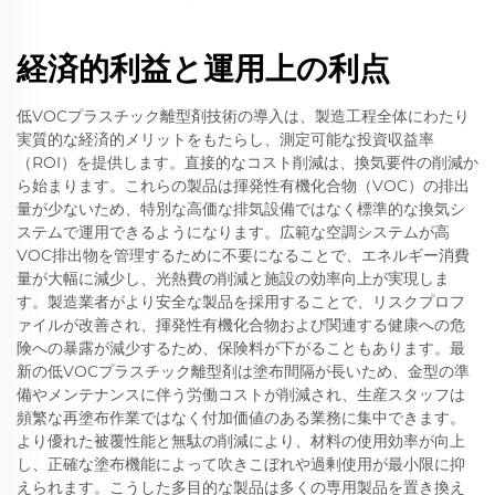
経済的利益と運用上の利点
低VOCプラスチック離型剤技術の導入は、製造工程全体にわたり
実質的な経済的メリットをもたらし、測定可能な投資収益率
（ROI）を提供します。直接的なコスト削減は、換気要件の削減か
ら始まります。これらの製品は揮発性有機化合物（VOC）の排出
量が少ないため、特別な高価な排気設備ではなく標準的な換気シ
ステムで運用できるようになります。広範な空調システムが高
VOC排出物を管理するために不要になることで、エネルギー消費
量が大幅に減少し、光熱費の削減と施設の効率向上が実現しま
す。製造業者がより安全な製品を採用することで、リスクプロフ
ァイルが改善され、揮発性有機化合物および関連する健康への危
険への暴露が減少するため、保険料が下がることもあります。最
新の低VOCプラスチック離型剤は塗布間隔が長いため、金型の準
備やメンテナンスに伴う労働コストが削減され、生産スタッフは
頻繁な再塗布作業ではなく付加価値のある業務に集中できます。
より優れた被覆性能と無駄の削減により、材料の使用効率が向上
し、正確な塗布機能によって吹きこぼれや過剰使用が最小限に抑
えられます。こうした多目的な製品は多くの専用製品を置き換え