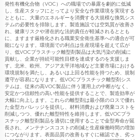
発性有機化合物（VOC）への職場での暴露を劇的に低減
し、生産スタッフにとってより安全な作業環境を実現する
とともに、大量のエネルギーを消費する大規模な換気シス
テムの必要性を排除します。製造施設では空気質が改善さ
れ、健康リスクや潜在的な法的責任が軽減されるととも
に、ますます厳格化される職業安全衛生基準への適合が可
能になります。環境面での利点は生産現場を超えて広が
り、低VOCプラスチック離型剤製品は大気汚染の削減に
貢献し、企業が持続可能性目標を達成するのを支援しま
す。北米、欧州、アジア太平洋地域など主要市場における
環境規制を満たし、あるいは上回る性能を持つため、規制
遵守が容易になります。低VOCプラスチック離型剤シス
テムは、従来の高VOC製品に伴う運用上の中断がなく、
安定かつ信頼性の高い性能を提供することで、製造効率が
大幅に向上します。これらの離型剤は最小限のロスで優れ
た金型カバレッジを提供し、材料消費および廃棄コストを
削減しつつ、優れた離型特性を維持します。低VOCプラ
スチック離型剤製品を適切に使用することで金型寿命が延
長され、メンテナンスコストの削減と生産稼働時間の増加
につながります。表面品質の改善もすぐに確認でき、劣っ