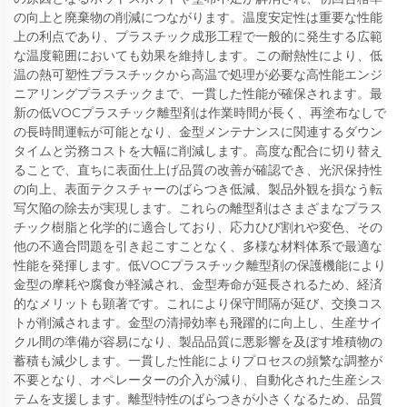
の向上と廃棄物の削減につながります。温度安定性は重要な性能
上の利点であり、プラスチック成形工程で一般的に発生する広範
な温度範囲においても効果を維持します。この耐熱性により、低
温の熱可塑性プラスチックから高温で処理が必要な高性能エンジ
ニアリングプラスチックまで、一貫した性能が確保されます。最
新の低VOCプラスチック離型剤は作業時間が長く、再塗布なしで
の長時間運転が可能となり、金型メンテナンスに関連するダウン
タイムと労務コストを大幅に削減します。高度な配合に切り替え
ることで、直ちに表面仕上げ品質の改善が確認でき、光沢保持性
の向上、表面テクスチャーのばらつき低減、製品外観を損なう転
写欠陥の除去が実現します。これらの離型剤はさまざまなプラス
チック樹脂と化学的に適合しており、応力ひび割れや変色、その
他の不適合問題を引き起こすことなく、多様な材料体系で最適な
性能を発揮します。低VOCプラスチック離型剤の保護機能により
金型の摩耗や腐食が軽減され、金型寿命が延長されるため、経済
的なメリットも顕著です。これにより保守間隔が延び、交換コス
トが削減されます。金型の清掃効率も飛躍的に向上し、生産サイ
クル間の準備が容易になり、製品品質に悪影響を及ぼす堆積物の
蓄積も減少します。一貫した性能によりプロセスの頻繁な調整が
不要となり、オペレーターの介入が減り、自動化された生産シス
テムを支援します。離型特性のばらつきが小さくなるため、品質