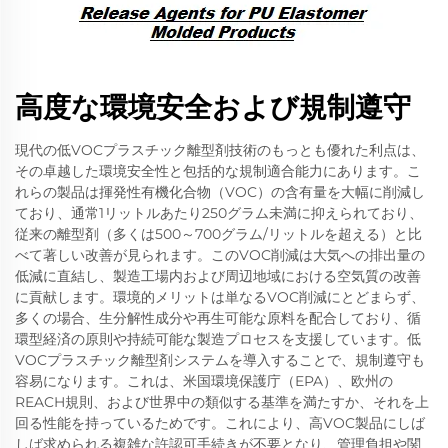
高度な環境安全および規制遵守
現代の低VOCプラスチック離型剤技術のもっとも優れた利点は、
その卓越した環境安全性と包括的な規制適合能力にあります。こ
れらの製品は揮発性有機化合物（VOC）の含有量を大幅に削減し
ており、通常1リットルあたり250グラム未満に抑えられており、
従来の離型剤（多くは500～700グラム/リットルを超える）と比
べて著しい改善が見られます。このVOC削減は大気への排出量の
低減に直結し、製造工場内および周辺地域における空気質の改善
に貢献します。環境的メリットは単なるVOC削減にとどまらず、
多くの場合、生分解性成分や再生可能な原料を配合しており、循
環型経済の原則や持続可能な製造プロセスを支援しています。低
VOCプラスチック離型剤システムを導入することで、規制遵守も
容易になります。これは、米国環境保護庁（EPA）、欧州の
REACH規則、および世界中の類似する基準を満たすか、それを上
回る性能を持っているためです。これにより、高VOC製品にしば
しば求められる複雑な許認可手続きが不要となり、管理負担や関