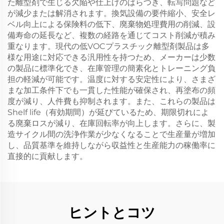
た離型剤で生じる欠陥や仕上げのばらつき、転写問題など
が減少または解消されます。換気設備の要件縮小、安全レ
ベル向上による保険料の低下、廃棄物処理費用の削減、設
備寿命の延長など、複数の経路を通じてコスト削減が積み
重なります。現代の低VOCプラスチック離型剤製品は多
様な用途に対応できる汎用性を持つため、メーカーは少数
の製品に標準化でき、在庫管理の簡素化とトレーニング負
担の軽減が可能です。温度に対する安定性により、さまざ
まな加工条件下でも一貫した性能が確保され、再塗布の頻
度が減り、人件費も抑制されます。また、これらの製品は
Shelf life（有効期間）が延びているため、期限切れによ
る廃棄ロスが減り、在庫回転率が向上します。さらに、製
造サイクル間の洗浄作業が少なくなることで生産量が増加
し、品質基準を維持しながら収益性と生産能力の稼働率に
直接的に貢献します。
ヒントとコツ