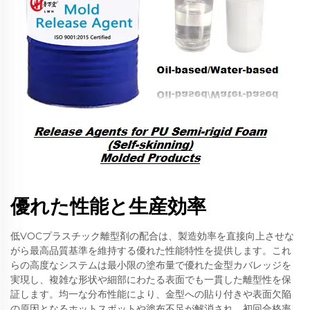
優れた性能と生産効率
低VOCプラスチック離型剤の配合は、製造効率を直接向上させな
がら最高品質基準を維持する優れた性能特性を提供します。これ
らの高度なシステムは最小限の塗布量で優れた金型カバレッジを
実現し、複雑な形状や細部にわたる表面でも一貫した離型性を保
証します。均一な分布性能により、金型への貼り付きや表面欠陥
の原因となるホットスポットや塗布不足が解消され、初回合格率