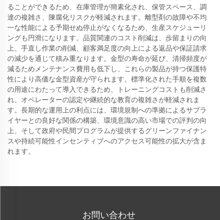
ることができるため、在庫管理が簡素化され、保管スペース、調
達の複雑さ、陳腐化リスクが軽減されます。離型剤の故障や不均
一な性能による予期せぬ停止がなくなるため、生産スケジューリ
ングも円滑になります。品質関連のコスト削減は、歩留まりの向
上、手直し作業の削減、顧客満足度の向上による返品や保証請求
の減少を通じて積み重なります。金型の寿命が延び、清掃頻度が
減るためメンテナンス費用も低下し、これらの製品が持つ保護特
性により高価な金型資産が守られます。標準化された手順を複数
の用途にわたって導入できるため、トレーニングコストも削減さ
れ、オペレーターの認定や継続的な教育の複雑さが軽減されま
す。長期的な運用上の利点には、環境規制への準拠によるサプラ
イヤーとの良好な関係の構築、環境意識の高い市場での評判の向
上、そして政府や民間プログラムが提供するグリーンファイナン
スや持続可能性インセンティブへのアクセス可能性の拡大が含ま
れます。
お問い合わせ