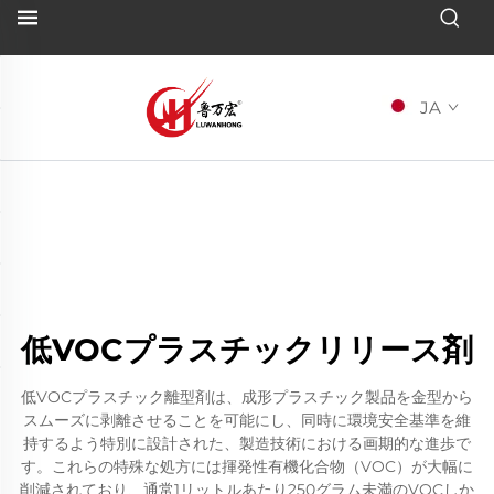
JA
低VOCプラスチックリリース剤
低VOCプラスチック離型剤は、成形プラスチック製品を金型から
スムーズに剥離させることを可能にし、同時に環境安全基準を維
持するよう特別に設計された、製造技術における画期的な進歩で
す。これらの特殊な処方には揮発性有機化合物（VOC）が大幅に
削減されており、通常1リットルあたり250グラム未満のVOCしか