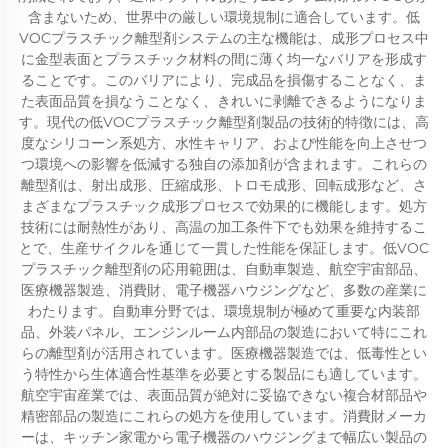
含まないため、世界中の厳しい環境規制に適合しています。低
VOCプラスチック離型剤システムの主な機能は、成形プロセス中
に金型表面とプラスチック材料の間に薄く均一なバリアを形成す
ることです。このバリアにより、完成品を損傷することなく、ま
た表面品質を損なうことなく、きれいに剥離できるようになりま
す。現代の低VOCプラスチック離型剤製品の技術的特徴には、高
度なシリコーン系処方、水性キャリア、および性能を向上させつ
つ環境への影響を低減する独自の添加剤が含まれます。これらの
離型剤は、射出成形、圧縮成形、トロモ成形、回転成形など、さ
まざまなプラスチック成形プロセスで効果的に機能します。処方
技術には耐熱性があり、高温の加工条件下でも効果を維持するこ
とで、生産サイクルを通じて一貫した性能を保証します。低VOC
プラスチック離型剤の応用範囲は、自動車製造、航空宇宙部品、
医療機器製造、消費財、電子機器ハウジングなど、多数の産業に
わたります。自動車分野では、環境規制が極めて重要な内装部
品、外装パネル、エンジンルーム内部品の製造において特にこれ
らの離型剤が活用されています。医療機器製造では、低毒性とい
う特性から生体適合性基準を必要とする製品にも適しています。
航空宇宙産業では、表面品質が絶対に妥協できない複合材部品や
精密部品の製造にこれらの処方を使用しています。消費財メーカ
ーは、キッチン家電から電子機器のハウジングまで幅広い製品の