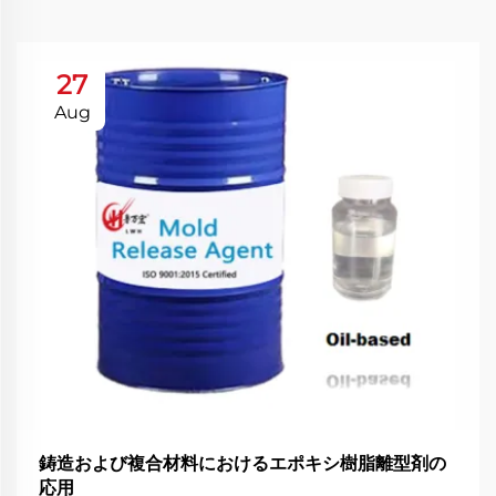
27
Aug
鋳造および複合材料におけるエポキシ樹脂離型剤の
応用