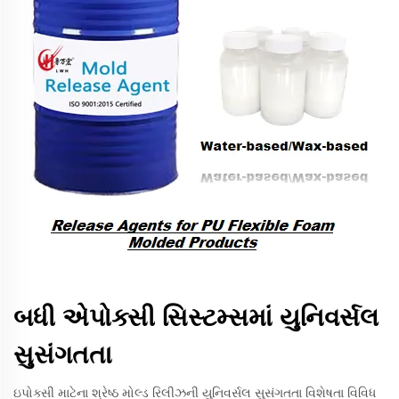
બધી એપોક્સી સિસ્ટમ્સમાં યુનિવર્સલ
સુસંગતતા
ઇપોક્સી માટેના શ્રેષ્ઠ મોલ્ડ રિલીઝની યુનિવર્સલ સુસંગતતા વિશેષતા વિવિધ