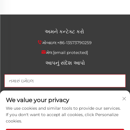
અમને કન્ટેક્ટ કરો
મોબાઇલ:
+86-13573790259
મેલ:
[email protected]
આપનું સંદેશ આપો
હવે મોકલો
We value your privacy
We use cookies and similar tools to provide our services.
If you don't want to accept all cookies, click Personalize
cookies.
કોપિરાઇટ © 2025 ચીના શાનદોંગ લુવાનહોંગ કેમિકલ કો., લિમિટેડ. બધા