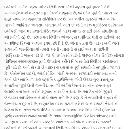
ઇપોક્સી માટેના શ્રેષ્ઠ મોલ્ડ રિલીઝનો સૌથી મહત્વપૂર્ણ ફાયદો તેની
અત્યાધુનિક નોન-ટ્રાન્સફર ટેકનોલોજીમાં છે, જે દરેક પૂર્ણ ઉત્પાદન પર
શુદ્ધ સપાટીની ગુણવત્તા સુનિશ્ચિત કરે છે. આ નવીન સૂત્રમાં એક અતિ-
પાતળો આણ્વિક અવરોધ બનાવવામાં આવે છે જે રિલીઝ પ્રક્રિયા દરમિયાન
ઇપોક્સી ભાગ પર સ્થાનાંતરિત થવાને બદલે મોલ્ડ સપાટી સાથે સંપૂર્ણપણે
જોડાયેલો રહે છે. પરંપરાગત રિલીઝ એજન્ટ્સ ઘણીવાર પૂર્ણ સપાટીઓ પર
અવશિષ્ટ ફિલ્મો અથવા દૂષણ છોડી દે છે, જેના કારણે ઉત્પાદન ખર્ચ અને
સમયની જરૂરિયાતમાં વધારો કરતી વધારાની સફાઈ અથવા પછીની
પ્રક્રિયાની જરૂર પડે છે. જો કે, ઇપોક્સી માટેનો શ્રેષ્ઠ મોલ્ડ રિલીઝ સોંગડા
પોલિમર રસાયણશાસ્ત્રનો ઉપયોગ કરીને વિશ્વસનીય રિલીઝ કાર્યક્ષમતા
પૂરી પાડે છે અને સેંકડો ઉત્પાદન ચક્રોમાં સંપૂર્ણ સપાટીની સંપૂર્ણતા જાળવે
છે. એરોસ્પેસ ઘટકો, ઓટોમોટિવ બૉડી પૅનલ્સ, સજાવટી સ્થાપત્ય તત્વો
અને ચોકસાઈવાળા ઇલેક્ટ્રોનિક હાઉસિંગ્સ જેવી ઉચ્ચ-ગુણવત્તાયુક્ત
સપાટીના પૂર્ણાંકોની જરૂરિયાતવાળી એપ્લિકેશન્સમાં નોન-ટ્રાન્સફર
લાક્ષણિકતા ખાસ કરીને મૂલ્યવાન સાબિત થાય છે. આ ટેકનોલોજીથી
ઉત્પાદન ઑપરેશન્સને મોટો લાભ મળે છે કારણ કે તે સપાટીની સફાઈની
જરૂરિયાત દૂર કરે છે, નાણાંકીય દરમાં ઘટાડો કરે છે અને સપાટી તૈયારીની
વિલંબ વિના તરત જ પેઇન્ટિંગ, બાંધકામ અથવા મશીનિંગ જેવી દ્વિતીય
પ્રક્રિયાઓને સક્ષમ બનાવે છે. આવા અત્યાધુનિક રિલીઝ એજન્ટ્સની
આણ્વિક રચના મોલ્ડ સબસ્ટ્રેટ સાથે સ્થાયી બંધન બનાવે છે, જ્યારે
ઇપોક્સીની જોડાણને અટકાવતી રિલીઝ-સક્રિય સપાટી પ્રસ્તુત કરે છે. આ