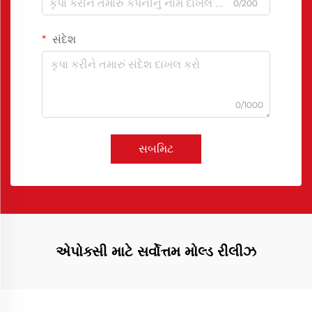
0/200
સંદેશ
0/1000
સબમિટ
એપોક્સી માટે સર્વોત્તમ મોલ્ડ રીલીઝ