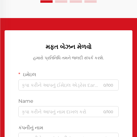
મફત બેઝન મેળવો
હમારો પ્રતિનિધિ તમને જલદી સંપર્ક કરશે.
ઇમેઇલ
0/100
Name
0/100
કંપનીનું નામ