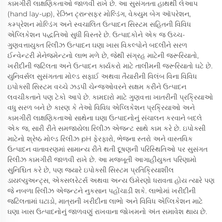
કામગીરી લાક્ષણિકતાઓ જાળવી રાખે છે. આ સુસંગતતા હાથથી લેઆપ
(hand lay-up), રેઝિન ટ્રાન્સફર મોલ્ડિંગ, વેક્યુમ બેગ ઑપરેશન,
કમ્પ્રેશન મોલ્ડિંગ અને સ્વચાલિત ઉત્પાદન સિસ્ટમ સહિતની વિવિધ
એપ્લિકેશન પદ્ધતિઓ સુધી વિસ્તરે છે. ઉત્પાદકોને એક જ ઉચ્ચ-
ગુણવત્તાયુક્ત રિલીઝ ઉત્પાદન ઘણા ખાસ વિકલ્પોને બદલીને સરળ
ઈન્વેન્ટરી મેનેજમેન્ટનો લાભ મળે છે, જેથી સંગ્રહ માટેની જરૂરિયાતો,
ખરીદીની જટિલતા અને ઉત્પાદન કાર્યકરો માટે તાલીમની જરૂરિયાતો ઘટે છે.
યુનિવર્સલ સુસંગતતા મોલ્ડ સફાઈ અથવા તૈયારીની વિલંબ વિના વિવિધ
ઇપોક્સી સિસ્ટમ વચ્ચે ઝડપી ચેન્જઓવરને સક્ષમ કરીને ઉત્પાદન
લવચીકતાને પણ ટેકો આપે છે. કામદારો માટે ગુણવત્તા ખાતરીની પ્રક્રિયાઓ
વધુ સરળ બને છે કારણ કે તેઓ વિવિધ એપ્લિકેશન પ્રક્રિયાઓ અને
કામગીરી લાક્ષણિકતાઓ સાથેના ઘણા ઉત્પાદનોનું સંચાલન કરવાને બદલે
એક જ, સારી રીતે સમજાયેલા રિલીઝ એજન્ટ સાથે કામ કરે છે. ઇપોક્સી
માટેનો શ્રેષ્ઠ મોલ્ડ રિલીઝ pH ફેરફારો, ભેજના સ્તરો અને વાસ્તવિક
ઉત્પાદન વાતાવરણમાં સામાન્ય રીતે થતી દૂષણની પરિસ્થિતિઓ પર સુસંગત
રિલીઝ કામગીરી જાળવી રાખે છે. આ મજબૂતી આગાહીયુક્ત પરિણામો
સુનિશ્ચિત કરે છે, પણ જ્યારે ઇપોક્સી સિસ્ટમ પ્રતિક્રિયાશીલ
ડાયલ્યુઅન્ટ્સ, એક્સલરેટર્સ અથવા અન્ય ઉમેરણો ધરાવતા હોય ત્યારે પણ
જે નબળા રિલીઝ એજન્ટને નુકસાન પહોંચાડી શકે. લાભોમાં ખરીદીની
જટિલતામાં ઘટાડો, માત્રાની ખરીદીના લાભો અને વિવિધ એપ્લિકેશન માટે
ઘણા ખાસ ઉત્પાદનોનું જાળવણું રાખવાના જોખમનો અંત સમાવેશ થાય છે.