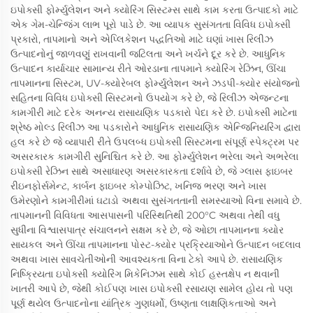
ઇપોક્સી ફોર્મ્યુલેશન અને ક્યોરિંગ સિસ્ટમ્સ સાથે કામ કરતા ઉત્પાદકો માટે
એક ગેમ-ચેન્જિંગ લાભ પૂરો પાડે છે. આ વ્યાપક સુસંગતતા વિવિધ ઇપોક્સી
પ્રકારો, તાપમાનો અને એપ્લિકેશન પદ્ધતિઓ માટે ઘણાં ખાસ રિલીઝ
ઉત્પાદનોનું જાળવણું રાખવાની જટિલતા અને ખર્ચને દૂર કરે છે. આધુનિક
ઉત્પાદન કાર્યાચાર સામાન્ય રીતે ઓરડાના તાપમાને ક્યોરિંગ રેઝિન, ઊંચા
તાપમાનના સિસ્ટમ, UV-ક્યોરેબલ ફોર્મ્યુલેશન અને ઝડપી-ક્યોર સંયોજનો
સહિતના વિવિધ ઇપોક્સી સિસ્ટમનો ઉપયોગ કરે છે, જે રિલીઝ એજન્ટના
કામગીરી માટે દરેક અનન્ય રાસાયણિક પડકારો પેદા કરે છે. ઇપોક્સી માટેના
શ્રેષ્ઠ મોલ્ડ રિલીઝ આ પડકારોને આધુનિક રાસાયણિક એન્જિનિયરિંગ દ્વારા
હલ કરે છે જે વ્યાપારી રીતે ઉપલબ્ધ ઇપોક્સી સિસ્ટમના સંપૂર્ણ સ્પેક્ટ્રમ પર
અસરકારક કામગીરી સુનિશ્ચિત કરે છે. આ ફોર્મ્યુલેશન ભરેલા અને અભરેલા
ઇપોક્સી રેઝિન સાથે અસાધારણ અસરકારકતા દર્શાવે છે, જે ગ્લાસ ફાઇબર
રીઇનફોર્સમેન્ટ, કાર્બન ફાઇબર કોમ્પોઝિટ, ખનિજ ભરણ અને ખાસ
ઉમેરણોને કામગીરીમાં ઘટાડો અથવા સુસંગતતાની સમસ્યાઓ વિના સમાવે છે.
તાપમાનની વિવિધતા આસપાસની પરિસ્થિતિથી 200°C અથવા તેથી વધુ
સુધીના વિશ્વાસપાત્ર સંચાલનને સક્ષમ કરે છે, જે ઓછા તાપમાનના ક્યોર
સાયકલ અને ઊંચા તાપમાનના પોસ્ટ-ક્યોર પ્રક્રિયાઓને ઉત્પાદન બદલાવ
અથવા ખાસ સાવચેતીઓની આવશ્યકતા વિના ટેકો આપે છે. રાસાયણિક
નિષ્ક્રિયતા ઇપોક્સી ક્યોરિંગ મિકેનિઝમ સાથે કોઈ હસ્તક્ષેપ ન થવાની
ખાતરી આપે છે, જેથી કોઈપણ ખાસ ઇપોક્સી રસાયણ સામેલ હોય તો પણ
પૂર્ણ થયેલ ઉત્પાદનોના યાંત્રિક ગુણધર્મો, ઉષ્ણતા લાક્ષણિકતાઓ અને