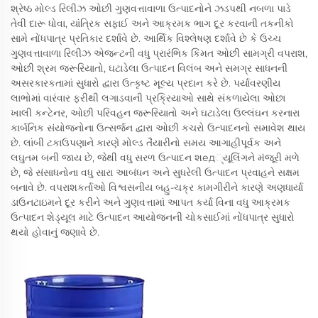
શ્રેષ્ઠ મોલ્ડ રિલીઝ ઓછી ગુણવત્તાવાળા ઉત્પાદનોને ઝડપથી નબળા પાડે
તેવી દારૂ ધોવા, યાંત્રિક સફાઈ અને આક્રમક ભાગ દૂર કરવાની તકનીકો
સામે નોંધપાત્ર પ્રતિકાર દર્શાવે છે. આર્થિક વિશ્લેષણ દર્શાવે છે કે ઉચ્ચ
ગુણવત્તાવાળા રિલીઝ એજન્ટની વધુ પ્રારંભિક કિંમત ઓછી સામગ્રી વપરાશ,
ઓછી શ્રમ જરૂરિયાતો, ઘટાડેલા ઉત્પાદન વિલંબ અને સમગ્ર સાધનની
અસરકારકતામાં સુધારો દ્વારા ઉત્કૃષ્ટ મૂલ્ય પ્રદાન કરે છે. પર્યાવરણીય
લાભોમાં વારંવાર ફરીથી લગાડવાની પ્રક્રિયાઓ સાથે સંકળાયેલા ઓછા
ખાલી કન્ટેનર, ઓછી પરિવહન જરૂરિયાતો અને ઘટાડેલા ઉલ્લંઘન કરનારા
કાર્બનિક સંયોજનોના ઉત્સર્જન દ્વારા ઓછી કચરો ઉત્પાદનનો સમાવેશ થાય
છે. લાંબી ટકાઉપણાને કારણે મોલ્ડ તૈયારીનો સમય આગાહીપૂર્વક અને
લઘુતમ બની જાય છે, જેથી વધુ સરળ ઉત્પાદન શед્યૂલિંગને મંજૂરી મળે
છે, જે સંસાધનોના વધુ સારા આબંધન અને સુધરેલી ઉત્પાદન પ્રવાહને સક્ષમ
બનાવે છે. વપરાશકર્તાઓ વિશ્વસનીય બહુ-ચક્ર કામગીરીને કારણે અણધાર્યા
ડાઉનટાઇમને દૂર કરીને અને ગુણવત્તામાં આપત કર્યા વિના વધુ આક્રમક
ઉત્પાદન શેડ્યૂલ માટે ઉત્પાદન આયોજનની ચોકસાઈમાં નોંધપાત્ર સુધારો
થયો હોવાનું જણાવે છે.