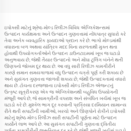
ઇપોક્સી માટેનું શ્રેષ્ઠ મોલ્ડ રિલીઝ વિવિધ એપ્લિકેશન્સમાં
ઉત્પાદન કાર્યક્ષમતા અને ઉત્પાદન ગુણવત્તામાં નોંધપાત્ર સુધારો કરે
તેવા અનેક વ્યવહારિક ફાયદાઓ પ્રદાન કરે છે. ભાગો મોલ્ડમાંથી
વધારાના બળ અથવા યાંત્રિક મદદ વિના સરળતાથી મુક્ત થતા
હોવાથી ઉપયોગકર્તાઓને ઉત્પાદન ડાઉનટાઇમમાં ખૂબ જ ઘટાડો
અનુભવાય છે, જેથી તૈયાર ઉત્પાદનો અને મોંઘા ટૂલિંગ બંનેને થતી
ઊણપનો જોખમ દૂર થાય છે. આ વધુ સારી રિલીઝ કામગીરીને
કારણે સમાન સમયગાળામાં વધુ ઉત્પાદન ચક્રો પૂર્ણ કરી શકાય છે
અને સુસંગત ગુણવત્તા જાળવી શકાય છે, જેથી ઉત્પાદકતામાં વધારો
થાય છે. ટોચના દરજ્જાના ઇપોક્સી મોલ્ડ રિલીઝ એજન્ટનું
ઉત્કૃષ્ટ સૂત્રીકરણ એક જ એપ્લિકેશનથી બહુવિધ ઉપયોગની
મંજૂરી આપે છે, જે સામગ્રીની વપરાશ અને સંબંધિત ખર્ચમાં ખૂબ જ
ઘટાડો કરે છે. મુશ્કેલ ભાગ દૂર કરવાની પ્રક્રિયા દરમિયાન સામાન્ય
રીતે થતી સપાટીની ખામીઓ, ખરચો અને ઊણપોને રોકીને ઇપોક્સી
માટેનું શ્રેષ્ઠ મોલ્ડ રિલીઝ સારી સપાટીની પૂર્ણતા માટે ઉત્પાદન
કાર્યોને લાભ આપે છે. આ સુસંગત સપાટીની ગુણવત્તા દ્વિતીય
પૂર્ણતા કામગીરીની જરૂરિયાત દૂર કરે છે, જેથી મજૂરી ખર્ચમાં ઘટાડો