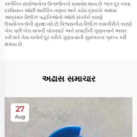
કાર્બનિક સંયોજનોના ઉત્સર્જનનો સમાવેશ થાય છે. ભાગ દૂર કરવા
દરમિયાન ઓછી શારીરિક તણાવ અને કઠોર દ્રાવકો અથવા
આક્રમક રિલીઝ પદ્ધતિઓનો ઓછો સંપર્કને કારણે
ઉપયોગકર્તાની સુરક્ષા વધે છે. વિશ્વસનીય રિલીઝ કામગીરીને કારણે
બેચ પછી બેચ માપની ચોકસાઈ અને સપાટીની ગુણવત્તાને અસર
કરી શકે તેવા ચલોને દૂર કરીને ગુણવત્તાની સુસંગતતા પ્રાપ્ત કરી
શકાય છે.
અઢાસ સમાચાર
27
Aug