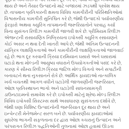
થાય છે અને તૈયાર ઉત્પાદનો માટે બજારમાં ઝડપથી પ્રવેશ થાય
છે. તાપમાન પ્રતિકારની ક્ષમતા વિવિધ કામગીરીની પરિસ્થિતિઓમાં
વિશ્વસનીય કામગીરી સુનિશ્ચિત કરે છે, જેથી ઉત્પાદકો પર્યાવરણીય
ફેરફારો અથવા ક્યુરિંગ તાપમાનની જરૂરિયાતોને પરવાહ કર્યા
વિના સુસંગત રિલીઝ કામગીરી જાળવી શકે છે. પ્રીમિયમ રિલીઝ
એજન્ટની રાસાયણિક નિષ્ક્રિયતા ઇપોક્સી ક્યુરિંગ રસાયણને
કોઈ અસર ન થવા દેતી ખાતરી આપે છે, જેથી અંતિમ ઉત્પાદનની
યાંત્રિક લાક્ષણિકતાઓ અને કામગીરીની લાક્ષણિકતાઓ જાળવાઈ
રહે છે. ભાગ દૂર કરવાની ક્રિયા દરમિયાન ઘસારો અને ઘસારામાં
ઘટાડો થતા મોલ્ડની આયુષ્ય વધારાને ઉપયોગકર્તાઓ પસંદ કરે છે,
કારણ કે સૌમ્ય રિલીઝ ક્રિયા જટિલ મોલ્ડ વિગતો અને સપાટીની
બનાવટને થતા નુકસાનને રોકે છે. આર્થિક ફાયદાઓ તાત્કાલિક
ખર્ચ બચતથી આગળ વધીને ઘટાડેલી જાળવણીની જરૂરિયાત,
ઓછા પ્રતિસ્થાપન ભાગો અને ઘટાડેલી સાધનસામગ્રી
ડાઉનટાઇમનો સમાવેશ કરે છે. ઇપોક્સી માટેનું શ્રેષ્ઠ મોલ્ડ રિલીઝ
વિવિધ ઇપોક્સી સિસ્ટમ્સ સાથે અસાધારણ સુસંગતતા દર્શાવે છે,
જેથી ઘણા વિશિષ્ટ ઉત્પાદનોની જરૂરિયાત દૂર થાય છે અને
ઇન્વેન્ટરી મેનેજમેન્ટ સરળ બને છે. પર્યાવરણીય ફાયદાઓમાં
સુધરેલા ભાગની સફળતાના દર દ્વારા ઓછા કચરાનું ઉત્પાદન અને
પરંપરાગત રિલીઝ પદ્ધતિઓની તુલનામાં ઓછા હવામાં ઊડતા