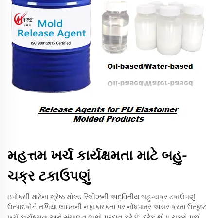
મહત્તમ ખર્ચ કાર્યક્ષમતા માટે બહુ-
ચક્ર ટકાઉપણું
ઇપોક્સી માટેના શ્રેષ્ઠ મોલ્ડ રિલીઝની અદ્વિતીય બહુ-ચક્ર ટકાઉપણું
ઉત્પાદકોને તળિયા લાઇનની નફાકારકતા પર નોંધપાત્ર અસર કરતા ઉત્કૃષ્ટ
ખર્ચ કાર્યક્ષમતા અને સંચાલન લાભો પ્રદાન કરે છે. દરેક થોડા ચક્રો પછી