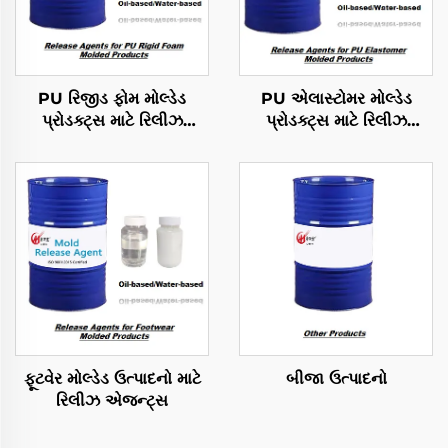
PU રિજીડ ફોમ મોલ્ડેડ
PU એલાસ્ટોમર મોલ્ડેડ
પ્રોડક્ટ્સ માટે રિલીઝ
પ્રોડક્ટ્સ માટે રિલીઝ
એજન્ટ્સ
એજન્ટ્સ
ફૂટવેર મોલ્ડેડ ઉત્પાદનો માટે
બીજા ઉત્પાદનો
રિલીઝ એજન્ટ્સ