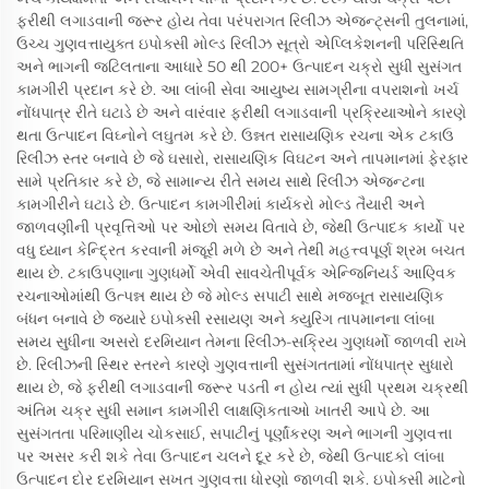
ફરીથી લગાડવાની જરૂર હોય તેવા પરંપરાગત રિલીઝ એજન્ટ્સની તુલનામાં,
ઉચ્ચ ગુણવત્તાયુક્ત ઇપોક્સી મોલ્ડ રિલીઝ સૂત્રો એપ્લિકેશનની પરિસ્થિતિ
અને ભાગની જટિલતાના આધારે 50 થી 200+ ઉત્પાદન ચક્રો સુધી સુસંગત
કામગીરી પ્રદાન કરે છે. આ લાંબી સેવા આયુષ્ય સામગ્રીના વપરાશનો ખર્ચ
નોંધપાત્ર રીતે ઘટાડે છે અને વારંવાર ફરીથી લગાડવાની પ્રક્રિયાઓને કારણે
થતા ઉત્પાદન વિઘ્નોને લઘુતમ કરે છે. ઉન્નત રાસાયણિક રચના એક ટકાઉ
રિલીઝ સ્તર બનાવે છે જે ઘસારો, રાસાયણિક વિઘટન અને તાપમાનમાં ફેરફાર
સામે પ્રતિકાર કરે છે, જે સામાન્ય રીતે સમય સાથે રિલીઝ એજન્ટના
કામગીરીને ઘટાડે છે. ઉત્પાદન કામગીરીમાં કાર્યકરો મોલ્ડ તૈયારી અને
જાળવણીની પ્રવૃત્તિઓ પર ઓછો સમય વિતાવે છે, જેથી ઉત્પાદક કાર્યો પર
વધુ ધ્યાન કેન્દ્રિત કરવાની મંજૂરી મળે છે અને તેથી મહત્ત્વપૂર્ણ શ્રમ બચત
થાય છે. ટકાઉપણાના ગુણધર્મો એવી સાવચેતીપૂર્વક એન્જિનિયર્ડ આણ્વિક
રચનાઓમાંથી ઉત્પન્ન થાય છે જે મોલ્ડ સપાટી સાથે મજબૂત રાસાયણિક
બંધન બનાવે છે જ્યારે ઇપોક્સી રસાયણ અને ક્યુરિંગ તાપમાનના લાંબા
સમય સુધીના અસરો દરમિયાન તેમના રિલીઝ-સક્રિય ગુણધર્મો જાળવી રાખે
છે. રિલીઝની સ્થિર સ્તરને કારણે ગુણવત્તાની સુસંગતતામાં નોંધપાત્ર સુધારો
થાય છે, જે ફરીથી લગાડવાની જરૂર પડતી ન હોય ત્યાં સુધી પ્રથમ ચક્રથી
અંતિમ ચક્ર સુધી સમાન કામગીરી લાક્ષણિકતાઓ ખાતરી આપે છે. આ
સુસંગતતા પરિમાણીય ચોકસાઈ, સપાટીનું પૂર્ણાંકરણ અને ભાગની ગુણવત્તા
પર અસર કરી શકે તેવા ઉત્પાદન ચલને દૂર કરે છે, જેથી ઉત્પાદકો લાંબા
ઉત્પાદન દોર દરમિયાન સખત ગુણવત્તા ધોરણો જાળવી શકે. ઇપોક્સી માટેનો