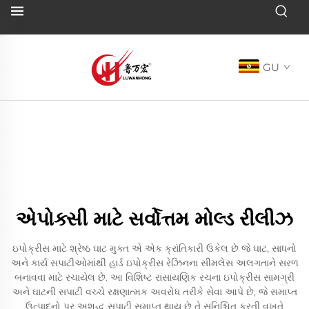
GU
એપોક્સી માટે સર્વોત્તમ મોલ્ડ રીલીઝ
ઇપોક્રીસ માટે શ્રેષ્ઠ ઘાટ મુક્ત એ એક ક્રાંતિકારી ઉકેલ છે જે ઘાટ, સાધનો
અને કાર્ય સપાટીઓમાંથી હાર્ડ ઇપોક્રીસ રેઝિનના સીમલેસ અલગતાને સરળ
બનાવવા માટે રચાયેલ છે. આ વિશિષ્ટ રાસાયણિક રચના ઇપોક્રીસ સામગ્રી
અને ઘાટની સપાટી વચ્ચે રક્ષણાત્મક અવરોધ તરીકે સેવા આપે છે, જે સમાપ્ત
ઉત્પાદનો પર અશુદ્ધ સપાટી સમાપ્ત થાય છે તે સુનિશ્ચિત કરતી વખતે