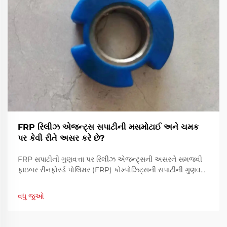
FRP રિલીઝ એજન્ટ્સ સપાટીની મસમોટાઈ અને ચમક
પર કેવી રીતે અસર કરે છે?
FRP સપાટીની ગુણવત્તા પર રિલીઝ એજન્ટ્સની અસરને સમજવી
ફાઇબર રીનફોર્સ્ડ પોલિમર (FRP) કોમ્પોઝિટ્સની સપાટીની ગુણવત્તા
દેખાવ અને કાર્યક્ષમતા બંનેમાં મહત્વપૂર્ણ ભૂમિકા ભજવે છે. FRP
રિલીઝ એજન્ટ્સ ઉત્પાદન પ્રક્રિયામાં મૂળભૂત ઘટકો છે.
વધુ જુઓ