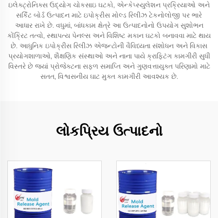
ઇલેક્ટ્રોનિક્સ ઉદ્યોગ ચોકસાઇ ઘટકો, એન્કેપ્સ્યુલેશન પ્રક્રિયાઓ અને
સર્કિટ બોર્ડ ઉત્પાદન માટે ઇપોક્રીસ મોલ્ડ રિલીઝ ટેકનોલોજી પર ભારે
આધાર રાખે છે. વધુમાં, બાંધકામ ક્ષેત્રે આ ઉત્પાદનોનો ઉપયોગ સુશોભન
કોંક્રિટ તત્વો, સ્થાપત્ય પેનલ્સ અને વિશિષ્ટ મકાન ઘટકો બનાવવા માટે થાય
છે. આધુનિક ઇપોક્રીસ રિલીઝ એજન્ટોની વૈવિધ્યતા સંશોધન અને વિકાસ
પ્રયોગશાળાઓ, શૈક્ષણિક સંસ્થાઓ અને નાના પાયે ક્રાફ્ટિંગ કામગીરી સુધી
વિસ્તરે છે જ્યાં પ્રોજેક્ટના સફળ સમાપ્તિ અને ગુણવત્તાયુક્ત પરિણામો માટે
સતત, વિશ્વસનીય ઘાટ મુક્ત કામગીરી આવશ્યક છે.
લોકપ્રિય ઉત્પાદનો