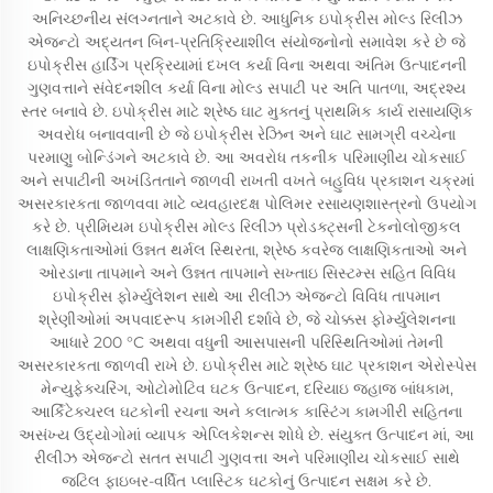
અનિચ્છનીય સંલગ્નતાને અટકાવે છે. આધુનિક ઇપોક્રીસ મોલ્ડ રિલીઝ
એજન્ટો અદ્યતન બિન-પ્રતિક્રિયાશીલ સંયોજનોનો સમાવેશ કરે છે જે
ઇપોક્રીસ હાર્ડિંગ પ્રક્રિયામાં દખલ કર્યા વિના અથવા અંતિમ ઉત્પાદનની
ગુણવત્તાને સંવેદનશીલ કર્યા વિના મોલ્ડ સપાટી પર અતિ પાતળા, અદ્રશ્ય
સ્તર બનાવે છે. ઇપોક્રીસ માટે શ્રેષ્ઠ ઘાટ મુક્તનું પ્રાથમિક કાર્ય રાસાયણિક
અવરોધ બનાવવાની છે જે ઇપોક્રીસ રેઝિન અને ઘાટ સામગ્રી વચ્ચેના
પરમાણુ બોન્ડિંગને અટકાવે છે. આ અવરોધ તકનીક પરિમાણીય ચોકસાઈ
અને સપાટીની અખંડિતતાને જાળવી રાખતી વખતે બહુવિધ પ્રકાશન ચક્રમાં
અસરકારકતા જાળવવા માટે વ્યવહારદક્ષ પોલિમર રસાયણશાસ્ત્રનો ઉપયોગ
કરે છે. પ્રીમિયમ ઇપોક્રીસ મોલ્ડ રિલીઝ પ્રોડક્ટ્સની ટેકનોલોજીકલ
લાક્ષણિકતાઓમાં ઉન્નત થર્મલ સ્થિરતા, શ્રેષ્ઠ કવરેજ લાક્ષણિકતાઓ અને
ઓરડાના તાપમાને અને ઉન્નત તાપમાને સખ્તાઇ સિસ્ટમ્સ સહિત વિવિધ
ઇપોક્રીસ ફોર્મ્યુલેશન સાથે આ રીલીઝ એજન્ટો વિવિધ તાપમાન
શ્રેણીઓમાં અપવાદરૂપ કામગીરી દર્શાવે છે, જે ચોક્કસ ફોર્મ્યુલેશનના
આધારે 200 °C અથવા વધુની આસપાસની પરિસ્થિતિઓમાં તેમની
અસરકારકતા જાળવી રાખે છે. ઇપોક્રીસ માટે શ્રેષ્ઠ ઘાટ પ્રકાશન એરોસ્પેસ
મેન્યુફેક્ચરિંગ, ઓટોમોટિવ ઘટક ઉત્પાદન, દરિયાઇ જહાજ બાંધકામ,
આર્કિટેક્ચરલ ઘટકોની રચના અને કલાત્મક કાસ્ટિંગ કામગીરી સહિતના
અસંખ્ય ઉદ્યોગોમાં વ્યાપક એપ્લિકેશન્સ શોધે છે. સંયુક્ત ઉત્પાદન માં, આ
રીલીઝ એજન્ટો સતત સપાટી ગુણવત્તા અને પરિમાણીય ચોકસાઈ સાથે
જટિલ ફાઇબર-વર્ધિત પ્લાસ્ટિક ઘટકોનું ઉત્પાદન સક્ષમ કરે છે.