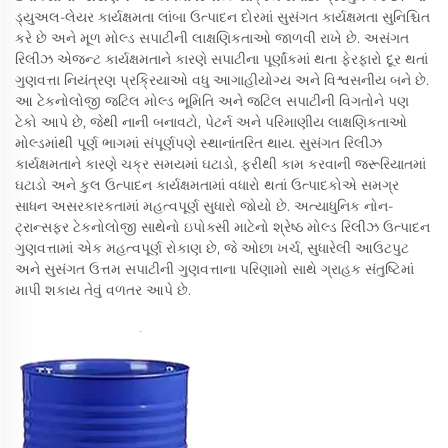
ડ્યુઅલ-લેયર કાર્યક્ષમતા લાંબા ઉત્પાદન દોરમાં સુસંગત કાર્યક્ષમતા સુનિશ્ચિત
કરે છે અને મૂળ મોલ્ડ સપાટીની લાક્ષણિકતાઓ જાળવી રાખે છે. અસંગત
રિલીઝ એજન્ટ કાર્યક્ષમતાને કારણે સપાટીના પૂર્ણાંકમાં થતા ફેરફારો દૂર થતાં
ગુણવત્તા નિયંત્રણ પ્રક્રિયાઓ વધુ આગાહીયોગ્ય અને વિશ્વસનીય બને છે.
આ ટેકનોલોજી જટિલ મોલ્ડ ભૂમિતિ અને જટિલ સપાટીની વિગતોને પણ
ટેકો આપે છે, જેથી નાની બનાવટો, પેટર્ન અને પરિમાણીય લાક્ષણિકતાઓ
મોલ્ડમાંથી પૂર્ણ ભાગમાં સંપૂર્ણપણે સ્થાનાંતરિત થાય. સુસંગત રિલીઝ
કાર્યક્ષમતાને કારણે ચક્ર સમયમાં ઘટાડો, ફરીથી કામ કરવાની જરૂરિયાતમાં
ઘટાડો અને કુલ ઉત્પાદન કાર્યક્ષમતામાં વધારો થતાં ઉત્પાદકોએ સમગ્ર
સાધન અસરકારકતામાં મહત્વપૂર્ણ સુધારો જોયો છે. અત્યાધુનિક નોન-
ટ્રાન્સફર ટેકનોલોજી સાથેનો ઇપોક્સી માટેનો શ્રેષ્ઠ મોલ્ડ રિલીઝ ઉત્પાદન
ગુણવત્તામાં એક મહત્વપૂર્ણ રોકાણ છે, જે ઓછા ખર્ચ, સુધારેલી આઉટપુટ
અને સુસંગત ઉત્તમ સપાટીની ગુણવત્તાના પરિણામો સાથે ગ્રાહક સંતુષ્ટિમાં
માપી શકાય તેવું વળતર આપે છે.