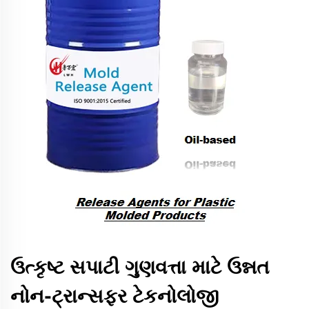
ઉત્કૃષ્ટ સપાટી ગુણવત્તા માટે ઉન્નત
નોન-ટ્રાન્સફર ટેકનોલોજી