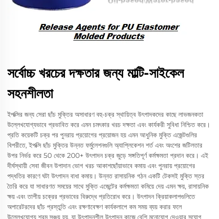
সর্বোচ্চ খরচের দক্ষতার জন্য মাল্টি-সাইকেল
সহনশীলতা
ইপক্সির জন্য সেরা ছাঁচ মুক্তির অসাধারণ বহু-চক্র স্থায়িত্ব উৎপাদকদের কাছে লাভজনকতা
উল্লেখযোগ্যভাবে প্রভাবিত করে এমন চমৎকার খরচ দক্ষতা এবং কার্যকরী সুবিধা নিশ্চিত করে।
প্রতি কয়েকটি চক্র পর পুনরায় প্রয়োগের প্রয়োজন হয় এমন আধুনিক মুক্তি এজেন্টগুলির
বিপরীতে, ইপক্সি ছাঁচ মুক্তির উন্নত ফর্মুলেশনগুলি অ্যাপ্লিকেশন শর্ত এবং অংশের জটিলতার
উপর নির্ভর করে 50 থেকে 200+ উৎপাদন চক্র জুড়ে সঙ্গতিপূর্ণ কর্মক্ষমতা প্রদান করে। এই
দীর্ঘস্থায়ী সেবা জীবন উপাদান ভোগ খরচ আকাশছোঁয়াভাবে কমায় এবং পুনরায় প্রয়োগের
পদ্ধতির কারণে ঘটা উৎপাদন বাধা কমায়। উন্নত রাসায়নিক গঠন একটি টেকসই মুক্তি স্তর
তৈরি করে যা সাধারণত সময়ের সাথে মুক্তি এজেন্টের কর্মক্ষমতা কমিয়ে দেয় এমন ক্ষয়, রাসায়নিক
ক্ষয় এবং তাপীয় চক্রের প্রভাবের বিরুদ্ধে প্রতিরোধ করে। উৎপাদন ক্রিয়াকলাপগুলিতে
অপারেটরদের ছাঁচ প্রস্তুতি এবং রক্ষণাবেক্ষণ কার্যকলাপে কম সময় ব্যয় করার ফলে
উল্লেখযোগ্য শ্রম সঞ্চয় হয়, যা উৎপাদনশীল উৎপাদন কাজে বেশি মনোযোগ দেওয়ার সুযোগ