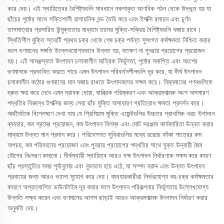
করে দেয়। এই স্থায়িত্বের বৈশিষ্ট্যগুলি সাবধানে নকশাকৃত আণবিক গঠন থেকে উদ্ভূত হয় যা
ছাঁচের পৃষ্ঠের সাথে শক্তিশালী রাসায়নিক বন্ড তৈরি করে এবং ইপক্সি রসায়ন এবং চূর্ণন
তাপমাত্রার প্রসারিত উন্মুক্ততার মাধ্যমে তাদের মুক্তি-সক্রিয় বৈশিষ্ট্যগুলি বজায় রাখে।
স্থিতিশীল মুক্তি স্তরটি প্রথম চক্র থেকে শেষ চক্র পর্যন্ত সুসংগত কর্মক্ষমতা নিশ্চিত করার
ফলে গুণমানের সঙ্গতি উল্লেখযোগ্যভাবে উন্নত হয়, যতক্ষণ না পুনরায় প্রয়োগের প্রয়োজন
হয়। এই সামঞ্জস্যতা উৎপাদন চলাকালীন মাত্রিক নির্ভুলতা, পৃষ্ঠের সমাপ্তি এবং অংশের
গুণমানকে প্রভাবিত করতে পারে এমন উৎপাদন পরিবর্তনশীলগুলি দূর করে, যা দীর্ঘ উৎপাদন
চলাকালীন কঠোর গুণমানের মান বজায় রাখতে উৎপাদকদের সক্ষম করে। নিম্নমানের পণ্যগুলিকে
দ্রুত ক্ষয় করে দেবে এমন দ্রাবক ধোয়া, যান্ত্রিক পরিষ্করণ এবং আক্রমণাত্মক অংশ অপসারণ
পদ্ধতির বিরুদ্ধে ইপক্সির জন্য সেরা ছাঁচ মুক্তি অসাধারণ প্রতিরোধ ক্ষমতা প্রদর্শন করে।
অর্থনৈতিক বিশ্লেষণে দেখা যায় যে প্রিমিয়াম মুক্তি এজেন্টগুলির উচ্চতর প্রাথমিক খরচ উপাদান
ব্যবহার, কম শ্রমের প্রয়োজন, কম উৎপাদন বিলম্ব এবং মোট সরঞ্জাম কার্যকারিতা উন্নত করার
মাধ্যমে উন্নত মান প্রদান করে। পরিবেশগত সুবিধাগুলির মধ্যে রয়েছে ফাঁকা পাত্রের কম
অপচয়, কম পরিবহনের প্রয়োজন এবং পুনরায় প্রয়োগের পদ্ধতির সাথে যুক্ত উদ্বায়ী জৈব
যৌগের নিঃসরণ কমানো। দীর্ঘস্থায়ী স্থায়িত্ব আরও দক্ষ উৎপাদন নির্ধারণকে সক্ষম করে কারণ
ছাঁচ প্রস্তুতির সময় পূর্বানুমেয় এবং ন্যূনতম হয়ে ওঠে, যা সম্পদ বরাদ্দ এবং উন্নত উৎপাদন
প্রবাহের জন্য আরও ভালো সুযোগ করে দেয়। ব্যবহারকারীরা নির্ভরযোগ্য বহু-চক্র কর্মক্ষমতার
কারণে অপ্রত্যাশিত ডাউনটাইম দূর করার ফলে উৎপাদন পরিকল্পনার নির্ভুলতায় উল্লেখযোগ্য
উন্নতি লক্ষ্য করেন এবং গুণমানের আপস ছাড়াই আরও আক্রমণাত্মক উৎপাদন নির্ধারণ করার
অনুমতি দেয়।