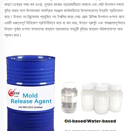
কারণে চক্রের সময় কম হওয়া, পুনরায় কাজের প্রয়োজনীয়তা কমানো এবং মোট উৎপাদন দক্ষতা
বৃদ্ধি করার ফলে উৎপাদকরা সামগ্রিক সরঞ্জাম কার্যকারিতায় উল্লেখযোগ্য উন্নতি প্রতিবেদন
করে। উন্নত নন-ট্রান্সফার প্রযুক্তি সহ ইপক্সির জন্য সেরা মোল্ড রিলিজ উৎপাদন গুণগত মানে
একটি গুরুত্বপূর্ণ বিনিয়োগ প্রতিনিধিত্ব করে যা কম খরচ, উন্নত থ্রুপুট এবং সামঞ্জস্যপূর্ণভাবে
উন্নত পৃষ্ঠের গুণগত ফলাফলের মাধ্যমে গ্রাহকদের সন্তুষ্টি বৃদ্ধির মাধ্যমে পরিমাপযোগ্য আয়
প্রদান করে।