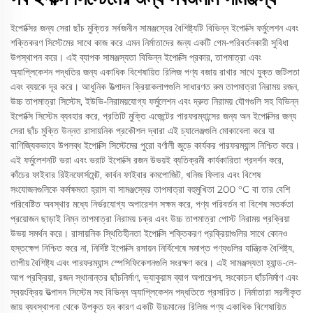
ইপোক্সির জন্য সেরা ছাঁচ মুক্তির সর্বজনীন সামঞ্জস্যের বৈশিষ্ট্যটি বিভিন্ন ইপোক্সি ফর্মুলেশন এবং
শক্তিকরণ সিস্টেমের সাথে কাজ করে এমন নির্মাতাদের জন্য একটি গেম-পরিবর্তনকারী সুবিধা
উপস্থাপন করে। এই ব্যাপক সামঞ্জস্যতা বিভিন্ন ইপোক্সি প্রকার, তাপমাত্রা এবং
অ্যাপ্লিকেশন পদ্ধতির জন্য একাধিক বিশেষায়িত রিলিজ পণ্য বজায় রাখার সাথে যুক্ত জটিলতা
এবং ব্যয়কে দূর করে। আধুনিক উত্পাদন ক্রিয়াকলাপগুলি সাধারণত রুম তাপমাত্রা নিরাময় রজন,
উচ্চ তাপমাত্রা সিস্টেম, ইউভি-নিরাময়যোগ্য ফর্মুলেশন এবং দ্রুত নিরাময় যৌগগুলি সহ বিভিন্ন
ইপোক্সি সিস্টেম ব্যবহার করে, প্রতিটি মুক্তি এজেন্টের পারফরম্যান্সের জন্য অন ইপোক্সির জন্য
সেরা ছাঁচ মুক্তি উন্নত রাসায়নিক প্রকৌশল দ্বারা এই চ্যালেঞ্জগুলি মোকাবেলা করে যা
বাণিজ্যিকভাবে উপলব্ধ ইপোক্সি সিস্টেমের পুরো বর্ণালী জুড়ে কার্যকর পারফরম্যান্স নিশ্চিত করে।
এই ফর্মুলেশনটি ভরা এবং ভরাট ইপোক্সি রজন উভয়ই ব্যতিক্রমী কার্যকারিতা প্রদর্শন করে,
কাঁচের ফাইবার রিইনফোর্সমেন্ট, কার্বন ফাইবার কমপোজিট, খনিজ ফিলার এবং বিশেষ
সংযোজনগুলিকে কর্মক্ষমতা হ্রাস বা সামঞ্জস্যের তাপমাত্রা বহুমুখিতা 200 °C বা তার বেশি
পরিবেষ্টিত অবস্থার মধ্যে নির্ভরযোগ্য অপারেশন সক্ষম করে, পণ্য পরিবর্তন বা বিশেষ সতর্কতা
প্রয়োজন ছাড়াই নিম্ন তাপমাত্রা নিরাময় চক্র এবং উচ্চ তাপমাত্রা পোস্ট নিরাময় প্রক্রিয়া
উভয় সমর্থন করে। রাসায়নিক স্থিতিহীনতা ইপোক্সি শক্তিকরণ প্রক্রিয়াগুলির সাথে কোনও
হস্তক্ষেপ নিশ্চিত করে না, নির্দিষ্ট ইপোক্সি রসায়ন নির্বিশেষে সমাপ্ত পণ্যগুলির যান্ত্রিক বৈশিষ্ট্য,
তাপীয় বৈশিষ্ট্য এবং পারফরম্যান্স স্পেসিফিকেশনগুলি সংরক্ষণ করে। এই সামঞ্জস্যতা হ্যান্ড-লে-
আপ প্রক্রিয়া, রজন স্থানান্তর ছাঁচনির্মাণ, ভ্যাকুয়াম ব্যাগ অপারেশন, সংকোচন ছাঁচনির্মাণ এবং
স্বয়ংক্রিয় উত্পাদন সিস্টেম সহ বিভিন্ন অ্যাপ্লিকেশন পদ্ধতিতে প্রসারিত। নির্মাতারা সরলীকৃত
জায় ব্যবস্থাপনা থেকে উপকৃত হন কারণ একটি উচ্চমানের রিলিজ পণ্য একাধিক বিশেষায়িত