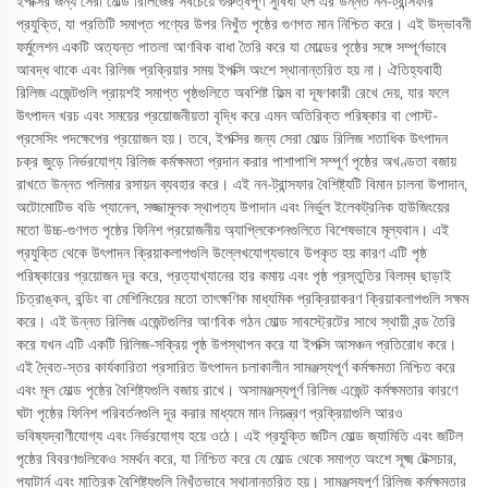
ইপক্সির জন্য সেরা মোল্ড রিলিজের সবচেয়ে গুরুত্বপূর্ণ সুবিধা হল এর উন্নত নন-ট্রান্সফার
প্রযুক্তি, যা প্রতিটি সমাপ্ত পণ্যের উপর নিখুঁত পৃষ্ঠের গুণগত মান নিশ্চিত করে। এই উদ্ভাবনী
ফর্মুলেশন একটি অত্যন্ত পাতলা আণবিক বাধা তৈরি করে যা মোল্ডের পৃষ্ঠের সঙ্গে সম্পূর্ণভাবে
আবদ্ধ থাকে এবং রিলিজ প্রক্রিয়ার সময় ইপক্সি অংশে স্থানান্তরিত হয় না। ঐতিহ্যবাহী
রিলিজ এজেন্টগুলি প্রায়শই সমাপ্ত পৃষ্ঠগুলিতে অবশিষ্ট ফিল্ম বা দূষণকারী রেখে দেয়, যার ফলে
উৎপাদন খরচ এবং সময়ের প্রয়োজনীয়তা বৃদ্ধি করে এমন অতিরিক্ত পরিষ্কার বা পোস্ট-
প্রসেসিং পদক্ষেপের প্রয়োজন হয়। তবে, ইপক্সির জন্য সেরা মোল্ড রিলিজ শতাধিক উৎপাদন
চক্র জুড়ে নির্ভরযোগ্য রিলিজ কর্মক্ষমতা প্রদান করার পাশাপাশি সম্পূর্ণ পৃষ্ঠের অখণ্ডতা বজায়
রাখতে উন্নত পলিমার রসায়ন ব্যবহার করে। এই নন-ট্রান্সফার বৈশিষ্ট্যটি বিমান চালনা উপাদান,
অটোমোটিভ বডি প্যানেল, সজ্জামূলক স্থাপত্য উপাদান এবং নির্ভুল ইলেকট্রনিক হাউজিংয়ের
মতো উচ্চ-গুণগত পৃষ্ঠের ফিনিশ প্রয়োজনীয় অ্যাপ্লিকেশনগুলিতে বিশেষভাবে মূল্যবান। এই
প্রযুক্তি থেকে উৎপাদন ক্রিয়াকলাপগুলি উল্লেখযোগ্যভাবে উপকৃত হয় কারণ এটি পৃষ্ঠ
পরিষ্কারের প্রয়োজন দূর করে, প্রত্যাখ্যানের হার কমায় এবং পৃষ্ঠ প্রস্তুতির বিলম্ব ছাড়াই
চিত্রাঙ্কন, বন্ডিং বা মেশিনিংয়ের মতো তাৎক্ষণিক মাধ্যমিক প্রক্রিয়াকরণ ক্রিয়াকলাপগুলি সক্ষম
করে। এই উন্নত রিলিজ এজেন্টগুলির আণবিক গঠন মোল্ড সাবস্ট্রেটের সাথে স্থায়ী বন্ড তৈরি
করে যখন এটি একটি রিলিজ-সক্রিয় পৃষ্ঠ উপস্থাপন করে যা ইপক্সি আসঞ্চন প্রতিরোধ করে।
এই দ্বৈত-স্তর কার্যকারিতা প্রসারিত উৎপাদন চলাকালীন সামঞ্জস্যপূর্ণ কর্মক্ষমতা নিশ্চিত করে
এবং মূল মোল্ড পৃষ্ঠের বৈশিষ্ট্যগুলি বজায় রাখে। অসামঞ্জস্যপূর্ণ রিলিজ এজেন্ট কর্মক্ষমতার কারণে
ঘটা পৃষ্ঠের ফিনিশ পরিবর্তনগুলি দূর করার মাধ্যমে মান নিয়ন্ত্রণ প্রক্রিয়াগুলি আরও
ভবিষ্যদ্বাণীযোগ্য এবং নির্ভরযোগ্য হয়ে ওঠে। এই প্রযুক্তি জটিল মোল্ড জ্যামিতি এবং জটিল
পৃষ্ঠের বিবরণগুলিকেও সমর্থন করে, যা নিশ্চিত করে যে মোল্ড থেকে সমাপ্ত অংশে সূক্ষ্ম টেক্সচার,
প্যাটার্ন এবং মাত্রিক বৈশিষ্ট্যগুলি নিখুঁতভাবে স্থানান্তরিত হয়। সামঞ্জস্যপূর্ণ রিলিজ কর্মক্ষমতার