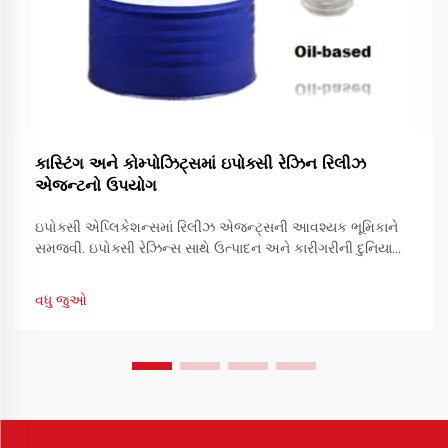
કાસ્ટિંગ અને કોમ્પોઝિટ્સમાં ઇપોક્સી રેઝિન રિલીઝ
એજન્ટનો ઉપયોગ
ઇપોક્સી એપ્લિકેશન્સમાં રિલીઝ એજન્ટ્સની આવશ્યક ભૂમિકાને
સમજવી. ઇપોક્સી રેઝિન્સ સાથે ઉત્પાદન અને કારીગરીની દુનિયામાં,
સફળતા ઘણીવાર રિલીઝ એજન્ટ્સના યોગ્ય ઉપયોગ પર નિર્ભર કરે
છે. આ વિશેષ સંયોજનો ખાતરી કરવામાં મહત્વપૂર્ણ ભૂમિકા ભજવે છે...
વધુ જુઓ