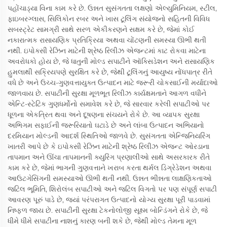
પહોંચાડ્યા વિના કામ કરે છે. ઉન્નત સુસંગતતા લક્ષણો એલ્યુમિનિયમ, સ્ટીલ,
ફાઇબરગ્લાસ, સિલિકોન રબર અને ખાસ ટૂલિંગ સંયોજનો સહિતની વિવિધ
સબસ્ટ્રેટ સામગ્રી સાથે સરળ એકીકરણને સક્ષમ કરે છે, જેમાં કોઈ
નકારાત્મક રાસાયણિક પ્રતિક્રિયા અથવા ચોંટણની સમસ્યા ઊભી થતી
નથી. ઇપોક્સી રેઝિન માટેની શ્રેષ્ઠ રિલીઝ એજન્ટમાં કાટ રોકવા માટેના
અવરોધકો હોય છે, જે ધાતુની મોલ્ડ સપાટીને ઑક્સિડેશન અને રાસાયણિક
હુમલાથી સક્રિયપણે સુરક્ષિત કરે છે, જેથી ટૂલિંગનું આયુષ્ય નોંધપાત્ર રીતે
વધે છે અને ઉચ્ચ-ગુણવત્તાયુક્ત ઉત્પાદન માટે જરૂરી ચોકસાઈની મર્યાદાઓ
જાળવાય છે. સપાટીની સુરક્ષા મૂળભૂત રિલીઝ કાર્યક્ષમતાને આગળ વધીને
એન્ટિ-સ્ટેટિક ગુણધર્મોનો સમાવેશ કરે છે, જે સારવાર કરેલી સપાટીઓ પર
ધૂળના એકત્રિત થવા અને દૂષણના સંચયને રોકે છે. આ વ્યાપક સુરક્ષા
અભિગમ સફાઈની જરૂરિયાતો ઘટાડે છે અને લાંબા ઉત્પાદન અભિયાનો
દરમિયાન મોલ્ડની આદર્શ સ્થિતિઓ જાળવે છે. સુસંગતતા એન્જિનિયરિંગ
ખાતરી આપે છે કે ઇપોક્સી રેઝિન માટેની શ્રેષ્ઠ રિલીઝ એજન્ટ ઓરડાના
તાપમાન અને ઊંચા તાપમાનની ક્યુરિંગ પ્રણાલીઓ સાથે અસરકારક રીતે
કામ કરે છે, જેમાં ભાગની ગુણવત્તાને ખરાબ કરતા થર્મલ ડિગ્રેડેશન અથવા
આઉટગેસિંગની સમસ્યાઓ ઊભી થતી નથી. ઉન્નત ભીન્નતા લાક્ષણિકતાઓ
જટિલ ભૂમિતિ, શિરોલંબ સપાટીઓ અને જટિલ વિગતો પર પણ સંપૂર્ણ સપાટી
આવરણ પૂરું પાડે છે, જ્યાં પરંપરાગત ઉત્પાદનો યોગ્ય સુરક્ષા પૂરી પાડવામાં
નિષ્ફળ જાય છે. સપાટીની સુરક્ષા ટેકનોલોજી સૂક્ષ્મ બોન્ડિંગને રોકે છે, જે
ધીમે ધીમે સપાટીના નાશનું કારણ બની શકે છે, જેથી મોલ્ડ તેમના મૂળ