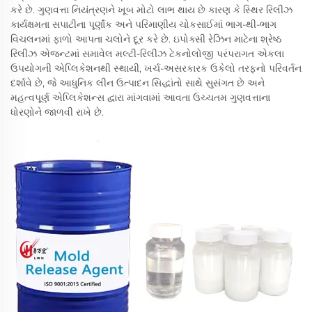
કરે છે. ગુણવત્તા નિયંત્રણને ખૂબ મોટો લાભ થાય છે કારણ કે સ્થિર રિલીઝ
કાર્યક્ષમતા સપાટીના પૂર્ણાંક અને પરિમાણીય ચોકસાઈમાં ભાગ-થી-ભાગ
વિચલનમાં ફાળો આપતા ચલોને દૂર કરે છે. ઇપોક્સી રેઝિન માટેના શ્રેષ્ઠ
રિલીઝ એજન્ટમાં સમાવેલ મલ્ટી-રિલીઝ ટેકનોલોજી પરંપરાગત એકલા
ઉપયોગની એપ્લિકેશનથી સ્થાયી, ખર્ચ-અસરકારક ઉકેલો તરફનો પરિવર્તન
દર્શાવે છે, જે આધુનિક લીન ઉત્પાદન સિદ્ધાંતો સાથે સુસંગત છે અને
મહત્વપૂર્ણ એપ્લિકેશન્સ દ્વારા માંગવામાં આવતા ઉચ્ચતમ ગુણવત્તાના
ધોરણોને જાળવી રાખે છે.