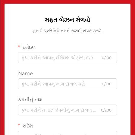
મફત બેઝન મેળવો
હમારો પ્રતિનિધિ તમને જલદી સંપર્ક કરશે.
ઇમેઇલ
0/100
Name
0/100
કંપનીનું નામ
0/200
સંદેશ