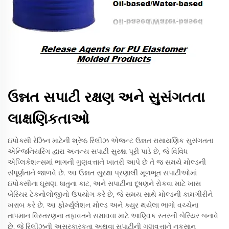
ઉન્નત સપાટી રક્ષણ અને સુસંગતતા
લાક્ષણિકતાઓ
ઇપોક્સી રેઝિન માટેની શ્રેષ્ઠ રિલીઝ એજન્ટ ઉન્નત રાસાયણિક સુસંગતતા
એન્જિનિયરિંગ દ્વારા અનન્ય સપાટી સુરક્ષા પૂરી પાડે છે, જે વિવિધ
એપ્લિકેશન્સમાં ભાગની ગુણવત્તાને ખાતરી આપે છે તે જ સમયે મોલ્ડની
સંપૂર્ણતાને જાળવે છે. આ ઉન્નત સુરક્ષા પ્રણાલી મૂળભૂત સપાટીઓમાં
ઇપોક્સીના ઘૂસણ, ધાતુના કાટ, અને સપાટીના દૂષણને રોકવા માટે ખાસ
બેરિયર ટેકનોલોજીનો ઉપયોગ કરે છે, જે સમય સાથે મોલ્ડની કામગીરીને
ખરાબ કરે છે. આ ફોર્મ્યુલેશન મોલ્ડ અને ક્યુર થયેલા ભાગો વચ્ચેના
તાપમાન વિસ્તરણના તફાવતને સમાવવા માટે આણ્વિક સ્તરની બેરિયર બનાવે
છે, જે રિલીઝની અસરકારકતા અથવા સપાટીની ગુણવત્તાને નુકસાન