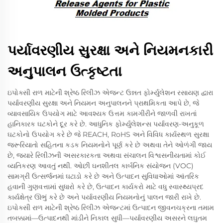
પર્યાવરણીય સુરક્ષા અને નિયમનકારી
અનુપાલન ઉત્કૃષ્ટતા
ઇપોક્સી રાળ માટેની શ્રેષ્ઠ રિલીઝ એજન્ટ ઉન્નત ફોર્મ્યુલેશન રસાયણ દ્વારા
પર્યાવરણીય સુરક્ષા અને નિયમન અનુપાલનને પ્રાથમિકતા આપે છે, જે
વ્યાવસાયિક ઉપયોગ માટે આવશ્યક ઉત્તમ કામગીરીને જાળવી રાખતાં
હાનિકારક ઘટકોને દૂર કરે છે. આધુનિક ફોર્મ્યુલેશન્સ પર્યાવરણ-અનુકૂળ
ઘટકોનો ઉપયોગ કરે છે જે REACH, RoHS અને વિવિધ કાર્યસ્થળ સુરક્ષા
જરૂરિયાતો સહિતના કડક નિયમનોને પૂર્ણ કરે છે અથવા તેને ઓળંગી જાય
છે, જ્યારે રિલીઝની અસરકારકતા અથવા સંચાલન વિશ્વસનીયતામાં કોઈ
વ્યતિકરણ આવતું નથી. ઓછી ઘનશીતલ કાર્બનિક સંયોજન (VOC)
સામગ્રી ઉત્સર્જનમાં ઘટાડો કરે છે અને ઉત્પાદન સુવિધાઓમાં આંતરિક
હવાની ગુણવત્તામાં સુધારો કરે છે, ઉત્પાદન કાર્યકરો માટે વધુ સ્વાસ્થ્યપ્રદ
કાર્યક્ષેત્ર ઊભું કરે છે અને પર્યાવરણીય નિયમનોનું પાલન જારી રાખે છે.
ઇપોક્સી રાળ માટેની શ્રેષ્ઠ રિલીઝ એજન્ટમાં ઉત્પાદન જીવનચક્રના તમામ
તબક્કામાં—ઉત્પાદનથી માંડીને નિકાલ સુધી—પર્યાવરણીય અસરને લઘુતમ