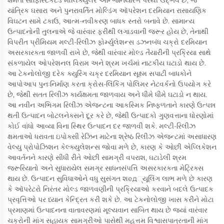
ક્ષમતા સોફિસ્ટિકેટેડ મોલિક્યુલર એન્જિનિયરિંગ પરથી ઉદ્ભવે છે, જે
યાંત્રિક ઘસારા અને પુનરાવર્તિત મોલ્ડિંગ ઑપરેશન દરમિયાન રાસાયણિક
વિઘટન સામે ટકાઉ, આત્મ-નવીકરણ બાધક સ્તરો બનાવે છે. સામાન્ય
ઉત્પાદનોની તુલનાએ જે વારંવાર ફરીથી લગાડવાની જરૂર હોય છે, તેનાથી
વિપરીત પ્રીમિયમ મલ્ટી-રિલીઝ ફોર્મ્યુલેશન્સ ડઝનબંધ ચક્રો દરમિયાન
અસરકારકતા જાળવી રાખે છે, જેથી વારંવાર મોલ્ડ તૈયારીની પ્રક્રિયા સાથે
સંકળાયેલ ઓપરેશનલ વિરામ અને શ્રમ ખર્ચમાં નાટકીય ઘટાડો થાય છે.
આ ટેકનોલોજી દરેક ક્યુરિંગ ચક્ર દરમિયાન સૂક્ષ્મ સપાટી બાધકોને
આપોઆપ પુનઃનિર્માણ કરતા ક્રોસ-લિંકિંગ પોલિમર નેટવર્કનો ઉપયોગ કરે
છે, જેથી સતત રિલીઝ કાર્યક્ષમતા જાળવાય અને ધીમે ધીમે ઘટાડો ન થાય.
આ નવીન અભિગમ રિલીઝ એજન્ટના આકસ્મિક નિષ્ફળતાને કારણે ઉત્પન્ન
થતી ઉત્પાદન બોટલનેક્સને દૂર કરે છે, જેથી ઉત્પાદકો ગુણવત્તાના ધોરણોમાં
કોઈ વાંધો આવ્યા વિના સ્થિર ઉત્પાદન દર જાળવી શકે. મલ્ટી-રિલીઝ
ક્ષમતાઓ ધરાવતા ઇપોક્સી રેઝિન માટેના શ્રેષ્ઠ રિલીઝ એજન્ટમાં અસાધારણ
વેલ્યુ પ્રોપોઝિશન કેલ્ક્યુલેશન્સ જોવા મળે છે, કારણ કે ઓછી એપ્લિકેશન
આવર્તનને કારણે સીધી રીતે ઓછી સામગ્રી વપરાશ, ઘટાડેલી શ્રમ
જરૂરિયાતો અને સુધારાયેલ સમગ્ર સાધનસંપત્તિ અસરકારકતા મેટ્રિક્સ
થાય છે. ઉત્પાદન સુવિધાઓને વધુ સુસંગત શед્યૂલિંગ લાભ મળે છે કારણ
કે ઑપરેટરો નિરંતર મોલ્ડ જાળવણીની પ્રક્રિયાઓ કરવાને બદલે ઉત્પાદક
પ્રવૃત્તિઓ પર ધ્યાન કેન્દ્રિત કરી શકે છે. આ ટેકનોલોજી ખાસ કરીને મોટા
પ્રમાણમાં ઉત્પાદનના વાતાવરણમાં મૂલ્યવાન સાબિત થાય છે જ્યાં વારંવાર
ચક્રોની માંગ સહાયક સામગ્રીઓ પાસેથી મહત્તમ વિશ્વાસપાત્રતાની માંગ