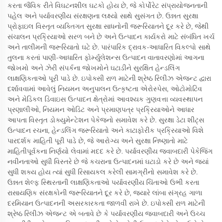
કરતા જૈવિક રીતે વિઘટનશીલ ઘટકો હોય છે, જે કોર્પોરેટ સંપ્રાયોજનતાની
પહેલ અને પર્યાવરણીય સંરક્ષણના લક્ષ્યો સાથે સુસંગત છે. ઉન્નત સુરક્ષા
પ્રોફાઇલ વિસ્તૃત વ્યક્તિગત સુરક્ષા સાધનોની જરૂરિયાતને દૂર કરે છે, જેથી
સંચાલન પ્રક્રિયાઓ સરળ બને છે અને ઉત્પાદન કાર્યકરો માટે સંબંધિત ખર્ચ
અને તાલીમની જરૂરિયાતો ઘટે છે. પારંપારિક દ્રાવક-આધારિત વિકલ્પો સાથે
તુલના કરતાં પાણી-આધારિત ફોર્મ્યુલેશન્સ ઉત્પાદન વાતાવરણોમાં આગના
જોખમો અને ઝેરી સંપર્કના જોખમોને ઘટાડીને સુરક્ષિત હેન્ડલિંગ
લાક્ષણિકતાઓ પૂરી પાડે છે. ઇપોક્સી રાળ માટેની શ્રેષ્ઠ રિલીઝ એજન્ટ દ્વારા
દર્શાવવામાં આવેલું નિયમન અનુપાલન ઉત્કૃષ્ટતા એરોસ્પેસ, ઓટોમોટિવ
અને મેડિકલ ડિવાઇસ ઉત્પાદન ક્ષેત્રોમાં આવશ્યક ગુણવત્તા વ્યવસ્થાપન
પ્રણાલીઓ, નિયમન ઓડિટ અને પ્રમાણપત્ર પ્રક્રિયાઓને આધાર
આપતા વિસ્તૃત ડોક્યુમેન્ટેશન પેકેજનો સમાવેશ કરે છે. સુરક્ષા ડેટા શીટ્સ
ઉત્પાદન રચના, હેન્ડલિંગ જરૂરિયાતો અને કાટાફોરીક પ્રક્રિયાઓ વિશે
પારદર્શક માહિતી પૂરી પાડે છે, જે આરોગ્ય અને સુરક્ષા નિષ્ણાતો માટે
માહિતીપૂર્વકના નિર્ણયો લેવામાં મદદ કરે છે. પર્યાવરણીય જવાબદારી પેકેજિંગ
નવીનતાઓ સુધી વિસ્તરે છે જે કચરાના ઉત્પાદનમાં ઘટાડો કરે છે અને જ્યાં
સુધી શક્ય હોય ત્યાં સુધી રિસાયકલ કરેલી સામગ્રીનો સમાવેશ કરે છે.
ઉન્નત શેલ્ફ સ્થિરતાની લાક્ષણિકતાઓ પર્યાવરણીય ચિંતાઓ ઉભી કરતા
રાસાયણિક સંરક્ષકોની જરૂરિયાતને દૂર કરે છે, જ્યારે લાંબા સંગ્રહ ગાળા
દરમિયાન ઉત્પાદનની અસરકારકતા જાળવી રાખે છે. ઇપોક્સી રાળ માટેની
શ્રેષ્ઠ રિલીઝ એજન્ટ એ બતાવે છે કે પર્યાવરણીય જવાબદારી અને ઉચ્ચ