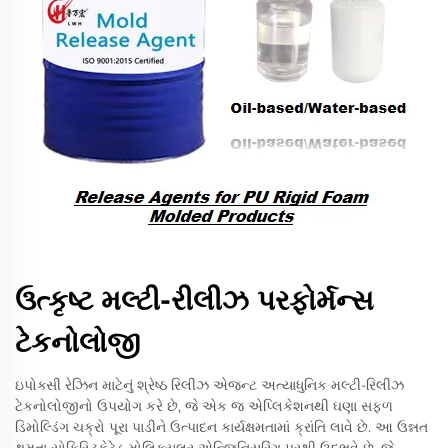
ઉત્કૃષ્ટ મલ્ટી-રીલીઝ પરફોર્મન્સ
ટેકનોલોજી
ઇપોક્સી રેઝિન માટેનું શ્રેષ્ઠ રિલીઝ એજન્ટ અત્યાધુનિક મલ્ટી-રિલીઝ
ટેકનોલોજીનો ઉપયોગ કરે છે, જે એક જ એપ્લિકેશનથી ઘણા સફળ
ડિમોલ્ડિંગ ચક્રો પૂરા પાડીને ઉત્પાદન કાર્યક્ષમતામાં ક્રાંતિ લાવે છે. આ ઉન્નત