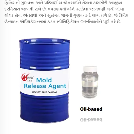
ફિનિશની ગુણવત્તા અને પરિમાણીય ચોકસાઈને તેમના કામગીરી આયુષ્ય
દરમિયાન જાળવી રાખે છે. વપરાશકર્તાઓને ઘટાડેલા જાળવણી ખર્ચ, લાંબા
મોલ્ડ સેવા અંતરાલો અને સુસંગત ભાગની ગુણવત્તાનો લાભ મળે છે, જે વિવિધ
ઉત્પાદન એપ્લિકેશન્સમાં કડક સ્પેસિફિકેશન જરૂરિયાતોને પૂર્ણ કરે છે.