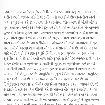
ઇપોક્સી રાળ માટેનું શ્રેષ્ઠ રિલીઝ એજન્ટ મોલ્ડનું આયુષ્ય લાંબું
કરીને અને જાળવણીની જરૂરિયાતો ઘટાડીને ઉલ્લેખનીય ખર્ચ
બચત પ્રદાન કરે છે, નબળા ઉત્પાદનોમાં જોવા મળતી મોંઘી મોલ્ડ
પુનઃસ્થાપન પ્રક્રિયાઓને દૂર કરે છે. ભાગો સ્વચ્છ રીતે મેન્યુઅલ
હસ્તક્ષેપ વિના મુક્ત થતાં વપરાશકર્તાઓને ઉત્પાદન કાર્યક્ષમતામાં
ખૂબ મોટો સુધારો જોવા મળે છે, જે ચક્ર સમય અને શ્રમ ખર્ચમાં
મોટો ઘટાડો કરે છે. આ પ્રીમિયમ એજન્ટ મોલ્ડને કાઢવાના તીવ્ર
પ્રયાસોને કારણે થતા મોંઘા મોલ્ડ નુકસાનને રોકે છે, જે ઉત્પાદકો
માટે મોટી મૂડી રોકાણનું પ્રતિનિધિત્વ કરતા મૂલ્યવાન સાધનોને
સુરક્ષિત રાખે છે. ઇપોક્સી રાળ માટેનું શ્રેષ્ઠ રિલીઝ એજન્ટ ઉત્પાદન
ચક્ર દરમિયાન સુસંગત સપાટીની ગુણવત્તા સુનિશ્ચિત કરે છે, જે
સપાટીની ખાડી, ટેક્સ્ચર ટ્રાન્સફર અથવા દેખાવને ખરાબ કરતા
અન્ય દોષોને દૂર કરે છે. આધુનિક સૂત્રો ઊંચા તાપમાનના ક્યુરિંગ
ચક્ર દરમિયાન ઉત્તમ તાપમાન પ્રતિકાર પ્રદાન કરે છે, જે
ડિગ્રેડેશન અથવા કાર્બનીકરણ વિના અસરકારકતા જાળવે છે, જે
સફાઈની સમસ્યાઓ ઊભી કરે છે. યોગ્ય રીતે મુક્ત થયેલા ભાગો
મોલ્ડ સપાટી પર ઓછા અવશેષ છોડે છે તેથી ઉત્પાદન ચક્ર વચ્ચે
સફાઈ સમય ઘટી જાય છે, જે કાર્યાત્મક કાર્યપ્રવાહોને ખૂબ સરળ
બનાવે છે. ઇપોક્સી રાળ માટેનું શ્રેષ્ઠ રિલીઝ એજન્ટ અસામાન્ય