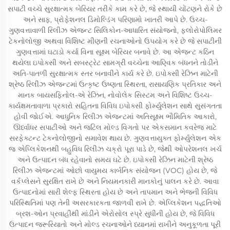
સપાટી વચ્ચે સુરક્ષાત્મક બેરિયર તરીકે કામ કરે છે, જે સ્થાયી ચોંટણને રોકે છે
અને સાફ, પ્રોફેશનલ ડિમોલ્ડિંગ પરિણામો ખાતરી આપે છે. ઉચ્ચ-
ગુણવત્તાવાળી રિલીઝ એજન્ટ સિલિકોન-આધારિત સંયોજનો, ફ્લોરોપોલિમર
ટેકનોલોજી અથવા વિશિષ્ટ મીણની રચનાઓનો ઉપયોગ કરે છે જે સપાટીની
ગુણવત્તામાં ઘટાડો કર્યા વિના સૂક્ષ્મ બેરિયર બનાવે છે. આ એજન્ટ કઠિન
થયેલા ઇપોક્સી અને સબસ્ટ્રેટ સામગ્રી વચ્ચેના આણ્વિક બંધનને તોડીને
અતિ-પાતળી સુરક્ષાત્મક સ્તર બનાવીને કાર્ય કરે છે. ઇપોક્સી રેઝિન માટેની
શ્રેષ્ઠ રિલીઝ એજન્ટમાં ઉત્કૃષ્ટ ઉષ્ણતા સ્થિરતા, રાસાયણિક પ્રતિકાર અને
માનક બાયસફિનોલ-એ રેઝિન, નોવોલેક સિસ્ટમ અને વિશિષ્ટ ઉચ્ચ-
કાર્યક્ષમતાવાળા પ્રકારો સહિતના વિવિધ ઇપોક્સી ફોર્મ્યુલેશન સાથે સુસંગતતા
હોવી જોઈએ. આધુનિક રિલીઝ એજન્ટમાં અતિસૂક્ષ્મ ભૌમિતિક આકારો,
ઊર્ધ્વાધર સપાટીઓ અને જટિલ મોલ્ડ વિગતો પર એકસમાન કવરેજ માટે
સરફેક્ટન્ટ ટેકનોલોજીનો સમાવેશ થાય છે. ગુણવત્તાયુક્ત ફોર્મ્યુલેશન એક
જ એપ્લિકેશનથી બહુવિધ રિલીઝ ચક્રો પૂરા પાડે છે, જેથી ઓપરેશનલ ખર્ચ
અને ઉત્પાદન બંધ રહેવાનો સમય ઘટે છે. ઇપોક્સી રેઝિન માટેની શ્રેષ્ઠ
રિલીઝ એજન્ટમાં ઓછો વાયુમય કાર્બનિક સંયોજન (VOC) હોય છે, જે
વર્કપ્લેસને સુરક્ષિત રાખે છે અને નિયમનકારી માનકોનું પાલન કરે છે. આવા
ઉત્પાદનોમાં સારી શેલ્ફ સ્થિરતા હોય છે અને તાપમાન અને ભેજની વિવિધ
પરિસ્થિતિમાં પણ તેની અસરકારકતા જાળવી રાખે છે. એપ્લિકેશન પદ્ધતિઓ
બ્રશ-ઓન પ્રવાહીથી માંડીને એરોસોલ સ્પ્રે સુધીની હોય છે, જે વિવિધ
ઉત્પાદન જરૂરિયાતો અને મોલ્ડ રચનાઓને ધ્યાનમાં રાખીને અનુકૂળતા પૂરી