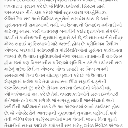
લવચારતા પ્રદાન કરે છે, જે વિવિધ ઇપોક્સી સિસ્ટમ સાથે
અસરકારક રીતે કામ કરે છે જેમાં સ્ટ્રક્ચરલ એડહેસિવ્ઝ,
લેમિનેટિંગ રાળ અને વિશિષ્ટ સૂત્રોનો સમાવેશ થાય છે અને
સુસંગતતાની સમસ્યાઓ નથી. આ ઉત્પાદનો ઉત્પાદન કર્મચારીઓ
માટે વધુ સ્વસ્થ કાર્ય વાતાવરણ બનાવીને કઠોર દ્રાવકોના સંપર્કને
ઘટાડીને કાર્યસ્થળની સુરક્ષામાં સુધારો કરે છે, જે સામાન્ય રીતે તીવ્ર
મોલ્ડ સફાઈ પ્રક્રિયાઓ માટે જરૂરી હોય છે. પ્રીમિયમ રિલીઝ
એજન્ટ બદલાતી પર્યાવરણીય પરિસ્થિતિઓમાં સુસંગત કાર્યક્ષમતા
જાળવે છે, ઉત્પાદન સુવિધાઓમાં ભેજ અથવા તાપમાનની ચઢ-ઉતર
હોવા છતાં પણ વિશ્વસનીય પરિણામો સુનિશ્ચિત કરે છે. ઇપોક્સી રાળ
માટેનું શ્રેષ્ઠ રિલીઝ એજન્ટ મોલ્ડ સપાટી પર બિલ્ડઅપની
સમસ્યાઓ વિના ઉત્તમ ચોંટાણ પ્રદાન કરે છે, જે ઉત્પાદન
શેડ્યૂલમાં ખલેલ પાડે તેવા વારંવારના ઊંડા સફાઈ ચક્રોની
જરૂરિયાતને દૂર કરે છે. ટોચના સ્તરના ઉત્પાદનો એકથી વધુ
એપ્લિકેશનમાં કામ કરે છે તેથી વપરાશકર્તાઓને સરળ ઈન્વેન્ટરી
મેનેજમેન્ટનો લાભ મળે છે, જે સંગ્રહ માટેની જરૂરિયાતો અને
ખરીદીની જટિલતાને ઘટાડે છે. આ એજન્ટમાં લાંબો કાર્યકાળ હોય
છે, જે ઓપરેટરોને આવરણની ગુણવત્તાને નુકસાન પહોંચાડી શકે
તેવી એપ્લિકેશન પ્રક્રિયાઓમાં ભાગ લેવાની જરૂર વિના પૂરતો
તૈયારીનો સમય આપે છે. ઇપોક્સી રાળ માટેનું શ્રેષ્ઠ રિલીઝ એજન્ટ