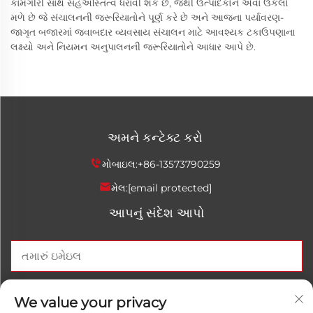
કામગીરી સાથે સહઅસ્તિત્વ ધરાવી શકે છે, જેથી ઉત્પાદકોને એવા ઉકેલો
મળે છે જે સંચાલનની જરૂરિયાતોને પૂર્ણ કરે છે અને આજના પર્યાવરણ-
જાગૃત બજારમાં જવાબદાર વ્યવસાય સંચાલન માટે આવશ્યક ટકાઉપણાના
લક્ષ્યો અને નિયમન અનુપાલનની જરૂરિયાતોને આધાર આપે છે.
અમને કન્ટેક્ટ કરો
મોબાઇલ:
+86-13573790259
મેલ:
[email protected]
આપનું સંદેશ આપો
હવે મોકલો
We value your privacy