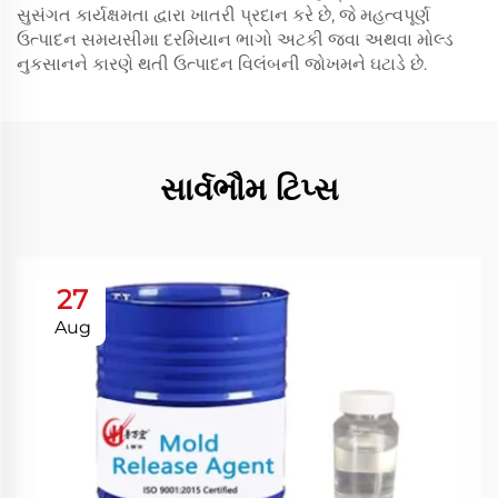
સુસંગત કાર્યક્ષમતા દ્વારા ખાતરી પ્રદાન કરે છે, જે મહત્વપૂર્ણ
ઉત્પાદન સમયસીમા દરમિયાન ભાગો અટકી જવા અથવા મોલ્ડ
નુકસાનને કારણે થતી ઉત્પાદન વિલંબની જોખમને ઘટાડે છે.
સાર્વભૌમ ટિપ્સ
27
Aug