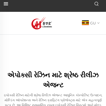
GU
એપોક્સી રેઝિન માટે શ્રેષ્ઠ રીલીઝ
એજન્ટ
ઇપોક્સી રેઝિન માટેની શ્રેષ્ઠ રિલીઝ એજન્ટ આધુનિક કૉમ્પોઝિટ ઉત્પાદન,
મોલ્ડિંગ ઑપરેશન્સ અને રેઝિન ક્રાફ્ટિંગ પ્રોજેક્ટ્સ માટે એક મહત્વપૂર્ણ
ઘટક છે. આ વિશિષ્ટ રાસાયણિક રચના ઇપોક્સી રેઝિન સિસ્ટમો અને મોલ્ડ