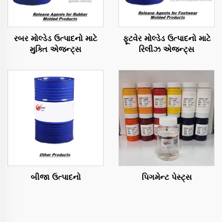
રબર મોલ્ડેડ ઉત્પાદનો માટે
ફૂટવેર મોલ્ડેડ ઉત્પાદનો માટે
મુક્તિ એજન્ટ્સ
રિલીઝ એજન્ટ્સ
બીજા ઉત્પાદનો
પિગમેન્ટ પેસ્ટ્સ