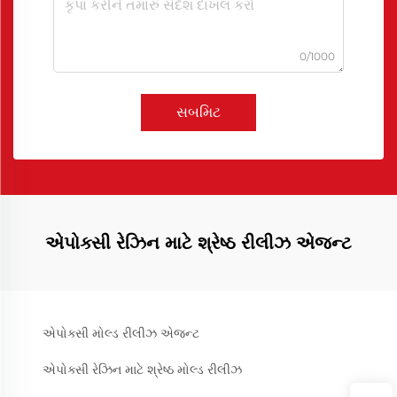
0/1000
સબમિટ
એપોક્સી રેઝિન માટે શ્રેષ્ઠ રીલીઝ એજન્ટ
એપોક્સી મોલ્ડ રીલીઝ એજન્ટ
એપોક્સી રેઝિન માટે શ્રેષ્ઠ મોલ્ડ રીલીઝ