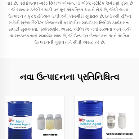
પાડે છે. પ્રોફેશનલ-ગ્રેડ રિલીઝ એજન્ટમાં એન્ટિ-સ્ટેટિક ઉમેરણો હોય છે
જે સારવાર કરેલી સપાટી પર ધૂળ એકત્રિત થવાને રોકે છે, જેથી લાંબા
ઉત્પાદન ચક્ર દરમિયાન રિલીઝની કામગીરી સુધારાય છે. ઇપોક્સી રેઝિન
માટેની શ્રેષ્ઠ રિલીઝ એજન્ટની પસંદગીના માપદંડમાં રિલીઝ કાર્યક્ષમતા,
સપાટી સુસંગતતા, પર્યાવરણીય અસર, એપ્લિકેશનની સરળતા અને ખર્ચ-
અસરકારકતાનો સમાવેશ થાય છે, જે ઉત્પાદન ઉત્પાદકતા અને અંતિમ
ઉત્પાદનની ગુણવત્તાને સીધી અસર કરે છે.
નવા ઉત્પાદનના પ્રતિનિધિત્વ