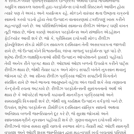
કે રીલીઝ લેયર પ્રતિક્રિયાશીલ ઉત્પ્રેરકો અથવા ઊંચા તાપમાનવાળા
ક્યુરિંગ સાયકલ ધરાવતી હાઇ-પરફોર્મન્સ ઇપોક્સી સિસ્ટમને આધીન હોય
ત્યારે પણ તે અખંડ અને કાર્યાત્મક રહે. મોલ્ડને વારંવાર થતા ઉષ્ણતા ચક્રનો
સામનો કરવો પડતો હોય તેવા ઉત્પાદન વાતાવરણમાં ટકાઉપણું ખાસ કરીને
મહત્વપૂર્ણ બને છે. આ પરિસ્થિતિઓમાં સામાન્ય રીલીઝ એજન્ટ ઘણી વખત
તૂટી જાય છે, જેના કારણે અસંગત પરફોર્મન્સ અને સંભાવિત એડહેશન
ફેઈલ્યોર આવી શકે છે. જો કે, પ્રીમિયમ ઇપોક્સી મોલ્ડ રીલીઝ
ફોર્મ્યુલેશન સેંકડો મોલ્ડિંગ સાયકલ દરમિયાન તેની અસરકારકતા જાળવી
રાખે છે, જે ઉત્પાદકોને વિશ્વસનીય, લાંબા ગાળાનું પરફોર્મન્સ પૂરું પાડે છે.
શ્રેષ્ઠ રીલીઝ લાક્ષણિકતાઓ સીધી ઉત્પાદન ઑપરેશનને ફાયદો પહોંચાડે
તેવી અનેક રીતે પ્રગટ થાય છે. ઓછામાં ઓછા બળનો ઉપયોગ કરીને પાર્ટ્સ
રીલીઝ થાય છે, જેથી તૈયાર ઘટક અને મોલ્ડ સપાટી બંનેને નુકસાન થવાનું
જોખમ ઘટે છે. આ સૌમ્ય રીલીઝ પ્રક્રિયા જટિલ સપાટીની વિગતોને
સંરક્ષિત રાખે છે અને ભાગના આયુષ્યને વહેલા અંત લાવી શકે તેવા તણાવના
કેન્દ્રોની રચના અટકાવે છે. રીલીઝ પરફોર્મન્સની સુસંગતતાનો અર્થ એ
થાય છે કે ઑપરેટર્સ ભાગની કાઢવાની માનકીકૃત પ્રક્રિયાઓ અને
સમયસૂચિ વિકસાવી શકે છે, જેથી વધુ કાર્યક્ષમ ઉત્પાદન વર્કફ્લો બને છે.
ઉપરાંત, શ્રેષ્ઠ પરફોર્મન્સ ડીમોલ્ડિંગ દરમિયાન યાંત્રિક સાધનો અથવા
અતિશય બળની જરૂરિયાતને દૂર કરે છે, જે સુરક્ષા જોખમો અને
સાધનસામગ્રીને નુકસાન પહોંચાડી શકે છે. ગુણવત્તાયુક્ત ઇપોક્સી મોલ્ડ
રીલીઝનો લાંબા સમય સુધી ચાલતો સ્વભાવ મોલ્ડ તૈયારી માટે ઓછી સામગ્રી
વપરાશ અને ઓછી શ્રમ જરૂરિયાત દ્વારા મહત્વપૂર્ણ ખર્ચ બચતમાં પરિણમે