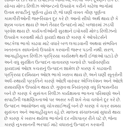
યોગ્ય મોલ્ડ રિલીઝ એજન્ટનો ઉપયોગ કરીને કાઢેલા ભાગોમાં
ઉત્તમ સપાટીનું પૂર્ણત્વ હોય છે, જે ઘણી વખત ગૌણ પૂર્ણત્વ
કામગીરીઓની જરૂરિયાત દૂર કરે છે. આનો સીધો અર્થ થાય છે કે
શ્રમ બચત થાય છે અને તૈયાર ઉત્પાદનો માટે બજારમાં ઝડપી
પ્રવેશ થાય છે. કાર્યકર્તાઓની સુરક્ષાને ઇપોક્સી મોલ્ડ રિલીઝનો
ઉપયોગ કરવાથી મોટો ફાયદો થાય છે કારણ કે ઓપરેટર્સને
અટકેલા ભાગો કાઢવા માટે વધારે બળ લગાડવાની અથવા સંભવિત
ખતરનાક સાધનોનો ઉપયોગ કરવાની જરૂર પડતી નથી. સરળ,
આગાહીયુક્ત રિલીઝ પ્રક્રિયા કાર્યસ્થળે થતી ઈજાઓ ઘટાડે છે
અને વધુ સુરક્ષિત ઉત્પાદન વાતાવરણ બનાવે છે. પર્યાવરણીય
ફાયદામાં ઓછા કચરાનું ઉત્પાદન શામેલ છે કારણ કે કાઢવાની
પ્રક્રિયા દરમિયાન ઓછા ભાગો ખરાબ થાય છે, અને ઘણી સૂત્રોની
અર્ધ-સ્થાયી પ્રકૃતિને કારણે ઓછી વારંવાર એપ્લિકેશન અને ઓછો
રાસાયણિક ઉપયોગ થાય છે. ગુણવત્તા નિયંત્રણ વધુ વિશ્વસનીય
બને છે કારણ કે સુસંગત રિલીઝ કાર્યક્ષમતા ભાગના પરિમાણો અને
સપાટીની લાક્ષણિકતાઓ પર અસર કરી શકે તેવા ચલોને દૂર કરે છે.
ઉત્પાદન આયોજન વધુ ચોકસાઈભર્યું બને છે કારણ કે ચક્ર સમય
સુસંગત અને આગાહીયુક્ત રહે છે. માલના સંચાલનમાં સુધારો થાય
છે કારણ કે ખરાબ થયેલા ભાગોનો દર નોંધપાત્ર રીતે ઘટે છે, જેના
કારણે નુકસાનની ભરપાઈ માટે વધારાનું ઉત્પાદન કરવાની