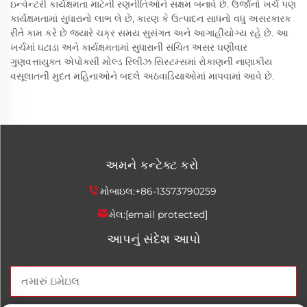
ઇન્વેન્ટરી કાર્યક્ષમતા માટેની રણનીતિઓને સક્ષમ બનાવે છે. ઉર્જાનો ખર્ચ પણ
કાર્યક્ષમતામાં સુધારાનો લાભ લે છે, કારણ કે ઉત્પાદન સાધનો વધુ અસરકારક
રીતે કામ કરે છે જ્યારે ચક્ર સમય સુસંગત અને આગાહીયોગ્ય રહે છે. આ
ખર્ચમાં ઘટાડા અને કાર્યક્ષમતામાં સુધારાની સંચિત અસર ઘણીવાર
ગુણવત્તાયુક્ત એપોક્સી મોલ્ડ રિલીઝ સિસ્ટમ્સમાં રોકાણની નાણાકીય
વસૂલાતની મુદત મહિનાઓને બદલે અઠવાડિયાઓમાં માપવામાં આવે છે.
અમને કન્ટેક્ટ કરો
મોબાઇલ:
+86-13573790259
મેલ:
[email protected]
આપનું સંદેશ આપો