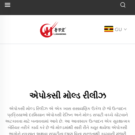
GU
એપોક્સી મોલ્ડ રીલીઝ
એપોક્સી મોલ્ડ રિલીઝ એ એક ખાસ રાસાયણિક ઉકેલ છે જે ઉત્પાદન
પ્રક્રિયાઓ દરમિયાન એપોક્સી રેઝિન અને મોલ્ડ સપાટી વચ્ચે ચોંટવાને
અટકાવવા માટે બનાવવામાં આવે છે. આ આવશ્યક ઉત્પાદન એક સુરક્ષાત્મક
બેરિયર તરીકે કાર્ય કરે છે જે મોલ્ડમાંથી સારી રીતે ક્યુર થયેલા એપોક્સી
ભાગોને નુકસાન અથવા સપાટીના દૂષણ વિના સરળતાથી કાઢવાની મંજૂરી