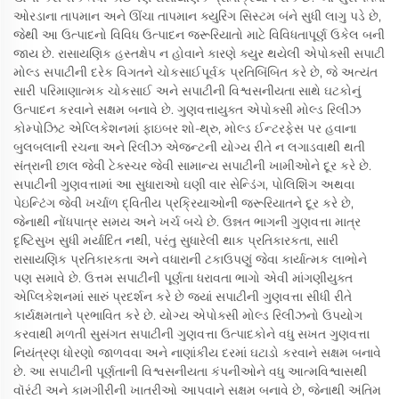
ઓરડાના તાપમાન અને ઊંચા તાપમાન ક્યુરિંગ સિસ્ટમ બંને સુધી લાગુ પડે છે,
જેથી આ ઉત્પાદનો વિવિધ ઉત્પાદન જરૂરિયાતો માટે વિવિધતાપૂર્ણ ઉકેલ બની
જાય છે. રાસાયણિક હસ્તક્ષેપ ન હોવાને કારણે ક્યુર થયેલી એપોક્સી સપાટી
મોલ્ડ સપાટીની દરેક વિગતને ચોકસાઈપૂર્વક પ્રતિબિંબિત કરે છે, જે અત્યંત
સારી પરિમાણાત્મક ચોકસાઈ અને સપાટીની વિશ્વસનીયતા સાથે ઘટકોનું
ઉત્પાદન કરવાને સક્ષમ બનાવે છે. ગુણવત્તાયુક્ત એપોક્સી મોલ્ડ રિલીઝ
કોમ્પોઝિટ એપ્લિકેશનમાં ફાઇબર શો-થ્રુ, મોલ્ડ ઈન્ટરફેસ પર હવાના
બુલબલાની રચના અને રિલીઝ એજન્ટની યોગ્ય રીતે ન લગાડવાથી થતી
સંત્રાની છાલ જેવી ટેક્સ્ચર જેવી સામાન્ય સપાટીની ખામીઓને દૂર કરે છે.
સપાટીની ગુણવત્તામાં આ સુધારાઓ ઘણી વાર સેન્ડિંગ, પોલિશિંગ અથવા
પેઇન્ટિંગ જેવી ખર્ચાળ દ્વિતીય પ્રક્રિયાઓની જરૂરિયાતને દૂર કરે છે,
જેનાથી નોંધપાત્ર સમય અને ખર્ચ બચે છે. ઉન્નત ભાગની ગુણવત્તા માત્ર
દૃષ્ટિસુખ સુધી મર્યાદિત નથી, પરંતુ સુધારેલી થાક પ્રતિકારકતા, સારી
રાસાયણિક પ્રતિકારકતા અને વધારાની ટકાઉપણું જેવા કાર્યાત્મક લાભોને
પણ સમાવે છે. ઉત્તમ સપાટીની પૂર્ણતા ધરાવતા ભાગો એવી માંગણીયુક્ત
એપ્લિકેશનમાં સારું પ્રદર્શન કરે છે જ્યાં સપાટીની ગુણવત્તા સીધી રીતે
કાર્યક્ષમતાને પ્રભાવિત કરે છે. યોગ્ય એપોક્સી મોલ્ડ રિલીઝનો ઉપયોગ
કરવાથી મળતી સુસંગત સપાટીની ગુણવત્તા ઉત્પાદકોને વધુ સખત ગુણવત્તા
નિયંત્રણ ધોરણો જાળવવા અને નાણાંકીય દરમાં ઘટાડો કરવાને સક્ષમ બનાવે
છે. આ સપાટીની પૂર્ણતાની વિશ્વસનીયતા કંપનીઓને વધુ આત્મવિશ્વાસથી
વૉરંટી અને કામગીરીની ખાતરીઓ આપવાને સક્ષમ બનાવે છે, જેનાથી અંતિમ