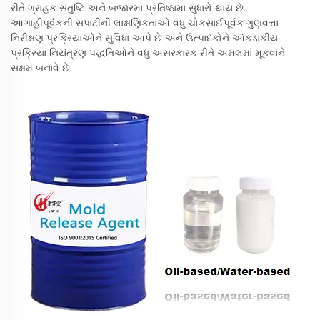
રીતે ગ્રાહક સંતુષ્ટિ અને બજારમાં પ્રતિષ્ઠામાં સુધારો થાય છે.
આગાહીપૂર્વકની સપાટીની લાક્ષણિકતાઓ વધુ ચોકસાઈપૂર્વક ગુણવત્તા
નિરીક્ષણ પ્રક્રિયાઓને સુવિધા આપે છે અને ઉત્પાદકોને આંકડાકીય
પ્રક્રિયા નિયંત્રણ પદ્ધતિઓને વધુ અસરકારક રીતે અમલમાં મૂકવાને
સક્ષમ બનાવે છે.