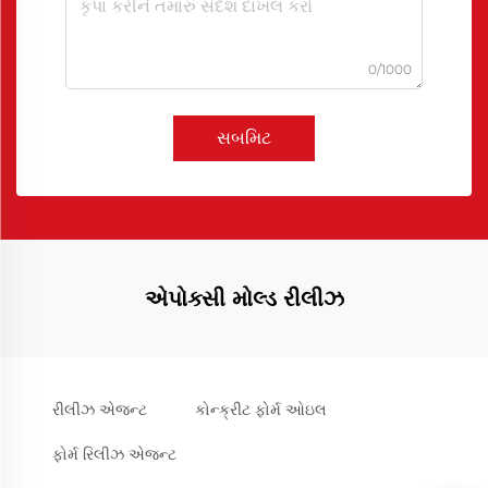
0/1000
સબમિટ
એપોક્સી મોલ્ડ રીલીઝ
રીલીઝ એજન્ટ
કોન્ક્રીટ ફોર્મ ઓઇલ
ફોર્મ રિલીઝ એજન્ટ