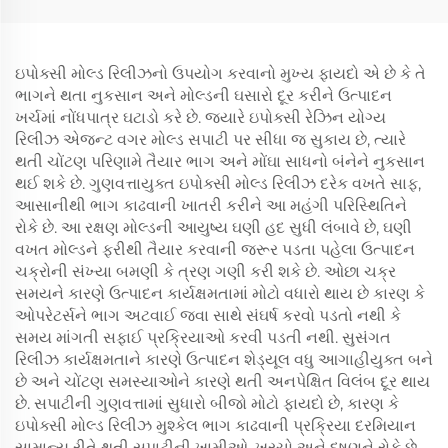
ઇપોક્સી મોલ્ડ રિલીઝનો ઉપયોગ કરવાનો મુખ્ય ફાયદો એ છે કે તે
ભાગને થતા નુકસાન અને મોલ્ડની ઘસારો દૂર કરીને ઉત્પાદન
ખર્ચમાં નોંધપાત્ર ઘટાડો કરે છે. જ્યારે ઇપોક્સી રેઝિન યોગ્ય
રિલીઝ એજન્ટ વગર મોલ્ડ સપાટી પર સીધા જ સુકાય છે, ત્યારે
થતી ચોંટણ પરિણામે તૈયાર ભાગ અને મોંઘા સાધનો બંનેને નુકસાન
થઈ શકે છે. ગુણવત્તાયુક્ત ઇપોક્સી મોલ્ડ રિલીઝ દરેક વખતે સાફ,
આસાનીથી ભાગ કાઢવાની ખાતરી કરીને આ મહંગી પરિસ્થિતિને
રોકે છે. આ રક્ષણ મોલ્ડની આયુષ્ય ઘણી હદ સુધી લંબાવે છે, ઘણી
વખત મોલ્ડને ફરીથી તૈયાર કરવાની જરૂર પડતા પહેલા ઉત્પાદન
ચક્રોની સંખ્યા બમણી કે ત્રણ ગણી કરી શકે છે. ઓછા ચક્ર
સમયને કારણે ઉત્પાદન કાર્યક્ષમતામાં મોટો વધારો થાય છે કારણ કે
ઓપરેટર્સને ભાગ અટવાઈ જવા સાથે સંઘર્ષ કરવો પડતો નથી કે
સમય માંગતી સફાઈ પ્રક્રિયાઓ કરવી પડતી નથી. સુસંગત
રિલીઝ કાર્યક્ષમતાને કારણે ઉત્પાદન શેડ્યૂલ વધુ આગાહીયુક્ત બને
છે અને ચોંટણ સમસ્યાઓને કારણે થતી અનપેક્ષિત વિલંબ દૂર થાય
છે. સપાટીની ગુણવત્તામાં સુધારો બીજો મોટો ફાયદો છે, કારણ કે
ઇપોક્સી મોલ્ડ રિલીઝ મુશ્કેલ ભાગ કાઢવાની પ્રક્રિયા દરમિયાન
સામાન્ય રીતે થતી સપાટીની ખામીઓ, ખરચો અને દૂષણને રોકે છે.