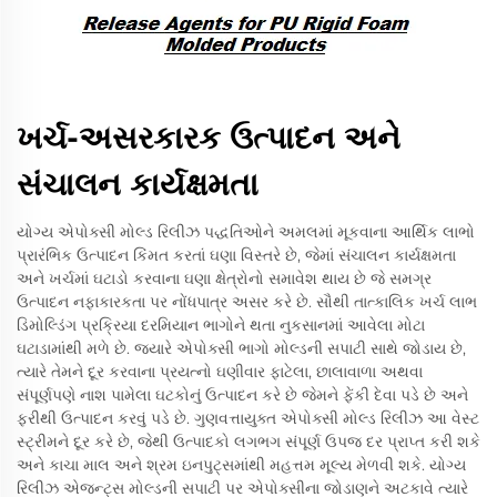
ખર્ચ-અસરકારક ઉત્પાદન અને
સંચાલન કાર્યક્ષમતા
યોગ્ય એપોક્સી મોલ્ડ રિલીઝ પદ્ધતિઓને અમલમાં મૂકવાના આર્થિક લાભો
પ્રારંભિક ઉત્પાદન કિંમત કરતાં ઘણા વિસ્તરે છે, જેમાં સંચાલન કાર્યક્ષમતા
અને ખર્ચમાં ઘટાડો કરવાના ઘણા ક્ષેત્રોનો સમાવેશ થાય છે જે સમગ્ર
ઉત્પાદન નફાકારકતા પર નોંધપાત્ર અસર કરે છે. સૌથી તાત્કાલિક ખર્ચ લાભ
ડિમોલ્ડિંગ પ્રક્રિયા દરમિયાન ભાગોને થતા નુકસાનમાં આવેલા મોટા
ઘટાડામાંથી મળે છે. જ્યારે એપોક્સી ભાગો મોલ્ડની સપાટી સાથે જોડાય છે,
ત્યારે તેમને દૂર કરવાના પ્રયત્નો ઘણીવાર ફાટેલા, છાલાવાળા અથવા
સંપૂર્ણપણે નાશ પામેલા ઘટકોનું ઉત્પાદન કરે છે જેમને ફેંકી દેવા પડે છે અને
ફરીથી ઉત્પાદન કરવું પડે છે. ગુણવત્તાયુક્ત એપોક્સી મોલ્ડ રિલીઝ આ વેસ્ટ
સ્ટ્રીમને દૂર કરે છે, જેથી ઉત્પાદકો લગભગ સંપૂર્ણ ઉપજ દર પ્રાપ્ત કરી શકે
અને કાચા માલ અને શ્રમ ઇનપુટ્સમાંથી મહત્તમ મૂલ્ય મેળવી શકે. યોગ્ય
રિલીઝ એજન્ટ્સ મોલ્ડની સપાટી પર એપોક્સીના જોડાણને અટકાવે ત્યારે