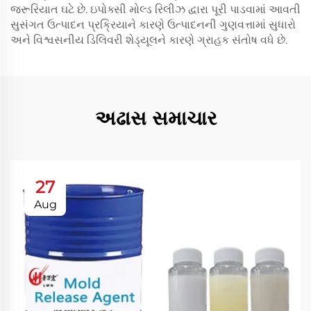
જરૂરિયાત ઘટે છે. ઇપોક્સી મોલ્ડ રિલીઝ દ્વારા પૂરી પાડવામાં આવતી
સુસંગત ઉત્પાદન પ્રક્રિયાને કારણે ઉત્પાદનની ગુણવત્તામાં સુધારો
અને વિશ્વસનીય ડિલિવરી શેડ્યૂલને કારણે ગ્રાહક સંતોષ વધે છે.
અઢાસ સમાચાર
27
Aug