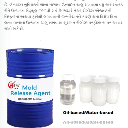
છે. ઉત્પાદન સુવિધાઓ લાંબા ગાળાના ઉત્પાદન ચાલુ રાખવામાં વધુ અસરકારક
રીતે ઉત્પાદન શેડ્યૂલ જાળવી શકે છે જ્યારે તેઓ રીલીઝ એજન્ટની
નિષ્ફળતા અથવા ફરીથી લગાવવાની જરૂરિયાતને કારણે થતા વિક્ષેપ વિના
લાંબા ગાળાના ઉત્પાદન ચાલુ રાખવામાં સુસંગત રીલીઝ પરફોર્મન્સ પર આધાર
રાખી શકે છે.