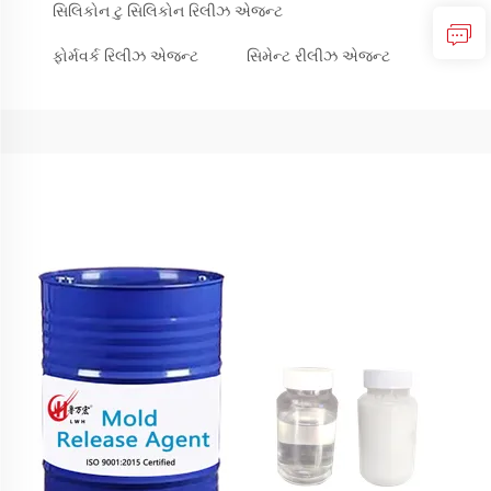
સિલિકોન ટુ સિલિકોન રિલીઝ એજન્ટ
ફોર્મવર્ક રિલીઝ એજન્ટ
સિમેન્ટ રીલીઝ એજન્ટ