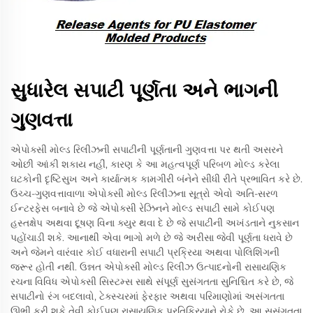
સુધારેલ સપાટી પૂર્ણતા અને ભાગની
ગુણવત્તા
એપોક્સી મોલ્ડ રિલીઝની સપાટીની પૂર્ણતાની ગુણવત્તા પર થતી અસરને
ઓછી આંકી શકાય નહીં, કારણ કે આ મહત્વપૂર્ણ પરિબળ મોલ્ડ કરેલા
ઘટકોની દૃષ્ટિસુખ અને કાર્યાત્મક કામગીરી બંનેને સીધી રીતે પ્રભાવિત કરે છે.
ઉચ્ચ-ગુણવત્તાવાળા એપોક્સી મોલ્ડ રિલીઝના સૂત્રો એવો અતિ-સરળ
ઈન્ટરફેસ બનાવે છે જે એપોક્સી રેઝિનને મોલ્ડ સપાટી સામે કોઈપણ
હસ્તક્ષેપ અથવા દૂષણ વિના ક્યુર થવા દે છે જે સપાટીની અખંડતાને નુકસાન
પહોંચાડી શકે. આનાથી એવા ભાગો મળે છે જે અરીસા જેવી પૂર્ણતા ધરાવે છે
અને જેમને વારંવાર કોઈ વધારાની સપાટી પ્રક્રિયા અથવા પોલિશિંગની
જરૂર હોતી નથી. ઉન્નત એપોક્સી મોલ્ડ રિલીઝ ઉત્પાદનોની રાસાયણિક
રચના વિવિધ એપોક્સી સિસ્ટમ્સ સાથે સંપૂર્ણ સુસંગતતા સુનિશ્ચિત કરે છે, જે
સપાટીનો રંગ બદલાવો, ટેક્સ્ચરમાં ફેરફાર અથવા પરિમાણોમાં અસંગતતા
ઊભી કરી શકે તેવી કોઈપણ રાસાયણિક પ્રતિક્રિયાને રોકે છે. આ સુસંગતતા