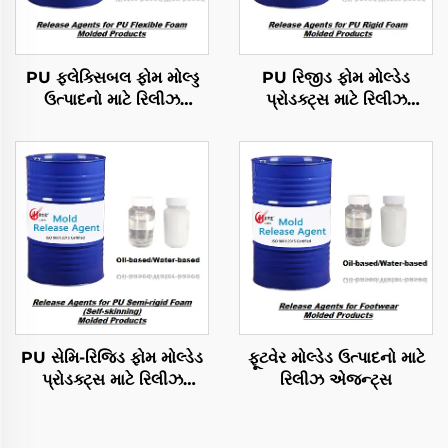
PU ફ્લેક્સિબલ ફોમ મોલ્ડ્ડ
PU રિજીડ ફોમ મોલ્ડેડ
ઉત્પાદનો માટે રિલીઝ
પ્રોડક્ટ્સ માટે રિલીઝ
એજન્ટ્સ
એજન્ટ્સ
PU સેમિ-રિજિડ ફોમ મોલ્ડેડ
ફૂટવેર મોલ્ડેડ ઉત્પાદનો માટે
પ્રોડક્ટ્સ માટે રિલીઝ
રિલીઝ એજન્ટ્સ
એજન્ટ્સ