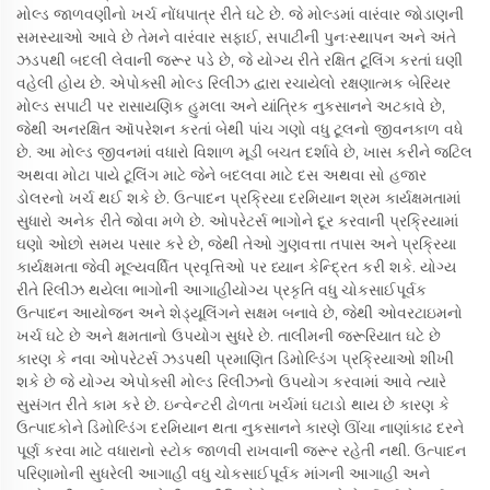
મોલ્ડ જાળવણીનો ખર્ચ નોંધપાત્ર રીતે ઘટે છે. જે મોલ્ડમાં વારંવાર જોડાણની
સમસ્યાઓ આવે છે તેમને વારંવાર સફાઈ, સપાટીની પુનઃસ્થાપન અને અંતે
ઝડપથી બદલી લેવાની જરૂર પડે છે, જે યોગ્ય રીતે રક્ષિત ટૂલિંગ કરતાં ઘણી
વહેલી હોય છે. એપોક્સી મોલ્ડ રિલીઝ દ્વારા રચાયેલો રક્ષણાત્મક બેરિયર
મોલ્ડ સપાટી પર રાસાયણિક હુમલા અને યાંત્રિક નુકસાનને અટકાવે છે,
જેથી અનરક્ષિત ઑપરેશન કરતાં બેથી પાંચ ગણો વધુ ટૂલનો જીવનકાળ વધે
છે. આ મોલ્ડ જીવનમાં વધારો વિશાળ મૂડી બચત દર્શાવે છે, ખાસ કરીને જટિલ
અથવા મોટા પાયે ટૂલિંગ માટે જેને બદલવા માટે દસ અથવા સો હજાર
ડોલરનો ખર્ચ થઈ શકે છે. ઉત્પાદન પ્રક્રિયા દરમિયાન શ્રમ કાર્યક્ષમતામાં
સુધારો અનેક રીતે જોવા મળે છે. ઓપરેટર્સ ભાગોને દૂર કરવાની પ્રક્રિયામાં
ઘણો ઓછો સમય પસાર કરે છે, જેથી તેઓ ગુણવત્તા તપાસ અને પ્રક્રિયા
કાર્યક્ષમતા જેવી મૂલ્યવર્ધિત પ્રવૃત્તિઓ પર ધ્યાન કેન્દ્રિત કરી શકે. યોગ્ય
રીતે રિલીઝ થયેલા ભાગોની આગાહીયોગ્ય પ્રકૃતિ વધુ ચોકસાઈપૂર્વક
ઉત્પાદન આયોજન અને શેડ્યૂલિંગને સક્ષમ બનાવે છે, જેથી ઓવરટાઇમનો
ખર્ચ ઘટે છે અને ક્ષમતાનો ઉપયોગ સુધરે છે. તાલીમની જરૂરિયાત ઘટે છે
કારણ કે નવા ઓપરેટર્સ ઝડપથી પ્રમાણિત ડિમોલ્ડિંગ પ્રક્રિયાઓ શીખી
શકે છે જે યોગ્ય એપોક્સી મોલ્ડ રિલીઝનો ઉપયોગ કરવામાં આવે ત્યારે
સુસંગત રીતે કામ કરે છે. ઇન્વેન્ટરી ઢોળતા ખર્ચમાં ઘટાડો થાય છે કારણ કે
ઉત્પાદકોને ડિમોલ્ડિંગ દરમિયાન થતા નુકસાનને કારણે ઊંચા નાણાંકાઢ દરને
પૂર્ણ કરવા માટે વધારાનો સ્ટોક જાળવી રાખવાની જરૂર રહેતી નથી. ઉત્પાદન
પરિણામોની સુધરેલી આગાહી વધુ ચોકસાઈપૂર્વક માંગની આગાહી અને