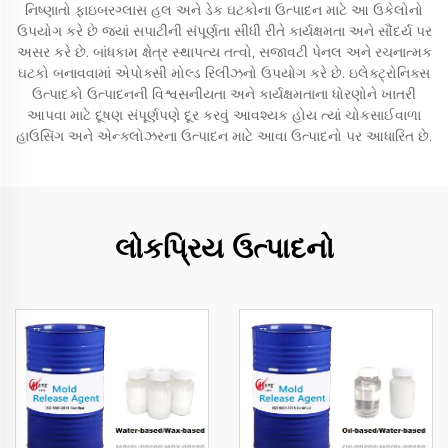
નિષ્ણાતો ફાઇબરગ્લાસ હલ અને ડેક ઘટકોના ઉત્પાદન માટે આ ઉકેલોનો
ઉપયોગ કરે છે જ્યાં સપાટીની સંપૂર્ણતા સીધી રીતે કાર્યક્ષમતા અને સૌંદર્ય પર
અસર કરે છે. બાંધકામ ક્ષેત્ર સ્થાપત્ય તત્વો, સજાવટી પેનલ અને રચનાત્મક
ઘટકો બનાવવામાં એપોક્સી મોલ્ડ રિલીઝનો ઉપયોગ કરે છે. ઇલેક્ટ્રોનિક્સ
ઉત્પાદકો ઉત્પાદનની વિશ્વસનીયતા અને કાર્યક્ષમતાના ધોરણોને ખાતરી
આપવા માટે દૂષણ સંપૂર્ણપણે દૂર કરવું આવશ્યક હોય ત્યાં ચોકસાઈવાળા
હાઉસિંગ અને એન્ક્લોઝરના ઉત્પાદન માટે આવા ઉત્પાદનો પર આધારિત છે.
લોકપ્રિય ઉત્પાદનો