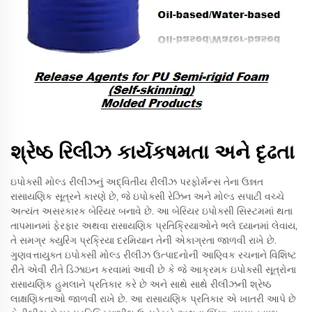
શ્રેષ્ઠ રિલીઝ કાર્યકષમતા અને દૃઢતા
ઇપોક્સી મોલ્ડ રીલીઝનું અદ્વિતીય રીલીઝ પરફોર્મન્સ તેના ઉન્નત
રાસાયણિક સૂત્રને કારણે છે, જે ઇપોક્સી રેઝિન અને મોલ્ડ સપાટી વચ્ચે
અત્યંત અસરકારક બેરિયર બનાવે છે. આ બેરિયર ઇપોક્સી સિસ્ટમમાં થતા
તાપમાનમાં ફેરફાર અથવા રાસાયણિક પ્રતિક્રિયાઓને ભલે ધ્યાનમાં લેવાય,
તે સમગ્ર ક્યુરિંગ પ્રક્રિયા દરમિયાન તેની એકાગ્રતા જાળવી રાખે છે.
ગુણવત્તાયુક્ત ઇપોક્સી મોલ્ડ રીલીઝ ઉત્પાદનોની આણ્વિક રચનાને વિશિષ્ટ
રીતે એવી રીતે ડિઝાઇન કરવામાં આવી છે કે જે આક્રમક ઇપોક્સી સૂત્રોના
રાસાયણિક હુમલાને પ્રતિકાર કરે છે અને સાથે સાથે રીલીઝની શ્રેષ્ઠ
લાક્ષણિકતાઓ જાળવી રાખે છે. આ રાસાયણિક પ્રતિકાર એ ખાતરી આપે છે