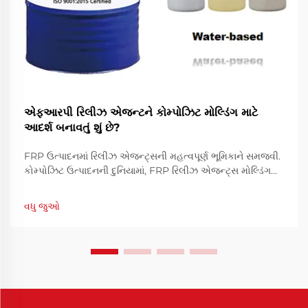
એફઆરપી રિલીઝ એજન્ટને કોમ્પોઝિટ મોલ્ડિંગ માટે
આદર્શ બનાવતું શું છે?
FRP ઉત્પાદનમાં રિલીઝ એજન્ટ્સની મહત્વપૂર્ણ ભૂમિકાને સમજવી.
કોમ્પોઝિટ ઉત્પાદનની દુનિયામાં, FRP રિલીઝ એજન્ટ્સ મોલ્ડિંગ
કામગીરીની સફળતા સુનિશ્ચિત કરવામાં અનિવાર્ય ભૂમિકા ભજવે છે.
આ વિશેષ રાસાયણિક સૂત્રો બનાવે છે...
વધુ જુઓ