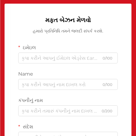
મફત બેઝન મેળવો
હમારો પ્રતિનિધિ તમને જલદી સંપર્ક કરશે.
ઇમેઇલ
0/100
Name
0/100
કંપનીનું નામ
0/200
સંદેશ