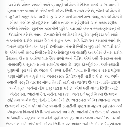
આપે છે. મોલ્ડ સપાટી અને પ્રવાહી એપોક્સી રેઝિન વચ્ચે અતિ-પાતળી
ફિલ્મ સ્તર બનાવીને એપોક્સી મોલ્ડ રિલીઝ કાર્ય કરે છે, જેથી એપોક્સી
સંપૂર્ણપણે ક્યુર થયા પછી સાફ અલગાવની ખાતરી મળે. આધુનિક એપોક્સી
મોલ્ડ રિલીઝ ફોર્મ્યુલેશન વિવિધ તાપમાન શ્રેણીઓ અને પર્યાવરણીય
પરિસ્થિતિઓમાં સુસંગત કામગીરી પૂરી પાડવા માટે ઉન્નત રસાયણશાસ્ત્રનો
ઉપયોગ કરે છે. આવા ઉત્પાદનોને એપોક્સી ક્યુરિંગ પ્રક્રિયાઓ સાથે
સંકળાયેલ થર્મલ સાયકલિંગને સહન કરવા માટે ડિઝાઇન કરવામાં આવે છે,
જ્યારે ઘણા ઉત્પાદન ચક્રો દરમિયાન તેમની રિલીઝ ગુણધર્મો જાળવી રાખે
છે. એપોક્સી મોલ્ડ રિલીઝની ટેકનોલોજીકલ લાક્ષણિકતાઓમાં ઉત્તમ થર્મલ
સ્થિરતા, ઉત્તમ કવરેજ લાક્ષણિકતાઓ અને વિવિધ એપોક્સી સિસ્ટમ્સ સાથે
રાસાયણિક સુસંગતતાનો સમાવેશ થાય છે. ઘણા ફોર્મ્યુલેશન અર્ધ-સ્થાયી
ગુણધર્મો પૂરા પાડે છે, એટલે કે તેઓ ફરીથી લગાડવાની જરૂર પડતા પહેલા
ઘણા મોલ્ડિંગ ચક્રો માટે અસરકારક રિલીઝ પૂરી પાડી શકે છે. આ અર્ધ-
સ્થાયી પ્રકૃતિ વારંવાર મોલ્ડ તૈયારી સાથે સંકળાયેલ ઉત્પાદન ડાઉનટાઇમ
અને શ્રમ ખર્ચમાં નોંધપાત્ર ઘટાડો કરે છે. એપોક્સી મોલ્ડ રિલીઝ માટે
એરોસ્પેસ, ઓટોમોટિવ, મેરીન, બાંધકામ અને ઇલેક્ટ્રોનિક્સ ઉત્પાદન
સહિતના અનેક ઉદ્યોગોમાં ઉપયોગો છે. એરોસ્પેસ એપ્લિકેશનમાં, આવા
ઉત્પાદનો જટિલ કોમ્પોઝિટ ભાગોની સપાટીની ગુણવત્તા મહત્વપૂર્ણ હોય ત્યાં
નિષ્ફળતા વિનાની રિલીઝની ખાતરી આપે છે. ઓટોમોટિવ ઉત્પાદકો સખત
પરિમાણીય સહનશીલતાઓને પૂર્ણ કરતા હળવા વજનના કોમ્પોઝિટ ઘટકો
ઉત્પાદન માટે એપોક્સી મોલ્ડ રિલીઝ પર આધાર રાખે છે. મેરીન ઉદ્યોગના