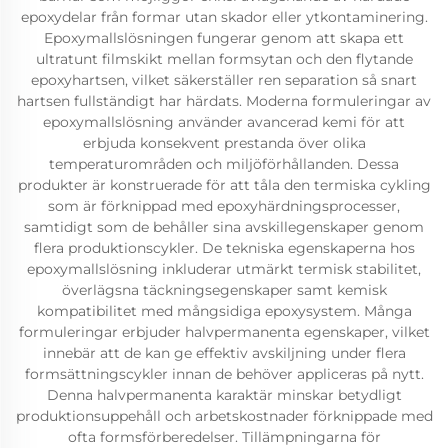
epoxydelar från formar utan skador eller ytkontaminering.
Epoxymallslösningen fungerar genom att skapa ett
ultratunt filmskikt mellan formsytan och den flytande
epoxyhartsen, vilket säkerställer ren separation så snart
hartsen fullständigt har härdats. Moderna formuleringar av
epoxymallslösning använder avancerad kemi för att
erbjuda konsekvent prestanda över olika
temperaturområden och miljöförhållanden. Dessa
produkter är konstruerade för att tåla den termiska cykling
som är förknippad med epoxyhärdningsprocesser,
samtidigt som de behåller sina avskillegenskaper genom
flera produktionscykler. De tekniska egenskaperna hos
epoxymallslösning inkluderar utmärkt termisk stabilitet,
överlägsna täckningsegenskaper samt kemisk
kompatibilitet med mångsidiga epoxysystem. Många
formuleringar erbjuder halvpermanenta egenskaper, vilket
innebär att de kan ge effektiv avskiljning under flera
formsättningscykler innan de behöver appliceras på nytt.
Denna halvpermanenta karaktär minskar betydligt
produktionsuppehåll och arbetskostnader förknippade med
ofta formsförberedelser. Tillämpningarna för