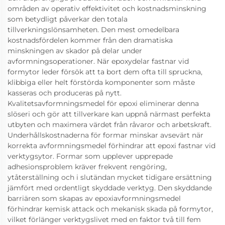
områden av operativ effektivitet och kostnadsminskning
som betydligt påverkar den totala
tillverkningslönsamheten. Den mest omedelbara
kostnadsfördelen kommer från den dramatiska
minskningen av skador på delar under
avformningsoperationer. När epoxydelar fastnar vid
formytor leder försök att ta bort dem ofta till spruckna,
klibbiga eller helt förstörda komponenter som måste
kasseras och produceras på nytt.
Kvalitetsavformningsmedel för epoxi eliminerar denna
slöseri och gör att tillverkare kan uppnå närmast perfekta
utbyten och maximera värdet från råvaror och arbetskraft.
Underhållskostnaderna för formar minskar avsevärt när
korrekta avformningsmedel förhindrar att epoxi fastnar vid
verktygsytor. Formar som upplever upprepade
adhesionsproblem kräver frekvent rengöring,
ytåterställning och i slutändan mycket tidigare ersättning
jämfört med ordentligt skyddade verktyg. Den skyddande
barriären som skapas av epoxiavformningsmedel
förhindrar kemisk attack och mekanisk skada på formytor,
vilket förlänger verktygslivet med en faktor två till fem