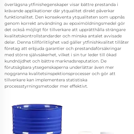
överlägsna ytfinishegenskaper visar bättre prestanda i
krävande applikationer där ytqualitet direkt påverkar
funktionalitet. Den konsekventa ytqualiteten som uppnås
genom korrekt användning av epoximöldningsmedel gör
det också möjligt för tillverkare att upprätthålla strängare
kvalitetskontrollstandarder och minska antalet avvisade
delar. Denna tillförlitlighet vad gäller ytfinishkvalitet tillåter
företag att erbjuda garantier och prestandaförsäkringar
med större självsäkerhet, vilket i sin tur leder till ökad
kundnöjdhet och bättre marknadsreputation. De
förutsägbara ytsegenskaperna underlättar även mer
noggranna kvalitetsinspektionsprocesser och gör att
tillverkare kan implementera statistiska
processstyrningsmetoder mer effektivt.