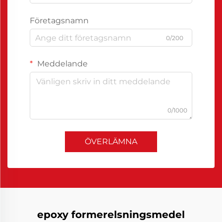
Företagsnamn
0/200
Meddelande
0/1000
ÖVERLÄMNA
epoxy formerelsningsmedel