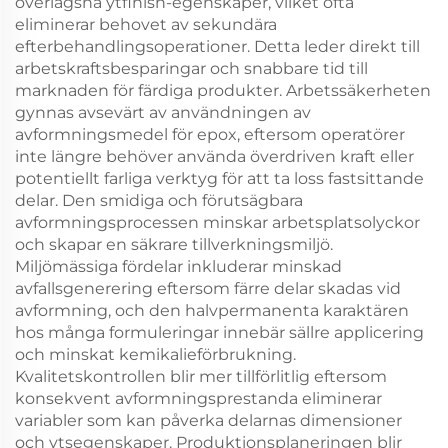
överlägsna ytfinish-egenskaper, vilket ofta
eliminerar behovet av sekundära
efterbehandlingsoperationer. Detta leder direkt till
arbetskraftsbesparingar och snabbare tid till
marknaden för färdiga produkter. Arbetssäkerheten
gynnas avsevärt av användningen av
avformningsmedel för epox, eftersom operatörer
inte längre behöver använda överdriven kraft eller
potentiellt farliga verktyg för att ta loss fastsittande
delar. Den smidiga och förutsägbara
avformningsprocessen minskar arbetsplatsolyckor
och skapar en säkrare tillverkningsmiljö.
Miljömässiga fördelar inkluderar minskad
avfallsgenerering eftersom färre delar skadas vid
avformning, och den halvpermanenta karaktären
hos många formuleringar innebär sällre applicering
och minskat kemikalieförbrukning.
Kvalitetskontrollen blir mer tillförlitlig eftersom
konsekvent avformningsprestanda eliminerar
variabler som kan påverka delarnas dimensioner
och ytsegenskaper. Produktionsplaneringen blir