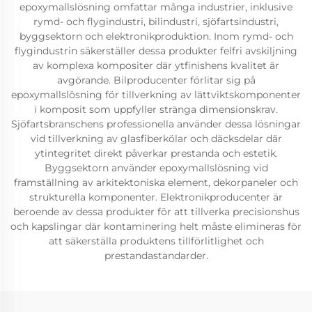
epoxymallslösning omfattar många industrier, inklusive
rymd- och flygindustri, bilindustri, sjöfartsindustri,
byggsektorn och elektronikproduktion. Inom rymd- och
flygindustrin säkerställer dessa produkter felfri avskiljning
av komplexa kompositer där ytfinishens kvalitet är
avgörande. Bilproducenter förlitar sig på
epoxymallslösning för tillverkning av lättviktskomponenter
i komposit som uppfyller stränga dimensionskrav.
Sjöfartsbranschens professionella använder dessa lösningar
vid tillverkning av glasfiberkölar och däcksdelar där
ytintegritet direkt påverkar prestanda och estetik.
Byggsektorn använder epoxymallslösning vid
framställning av arkitektoniska element, dekorpaneler och
strukturella komponenter. Elektronikproducenter är
beroende av dessa produkter för att tillverka precisionshus
och kapslingar där kontaminering helt måste elimineras för
att säkerställa produktens tillförlitlighet och
prestandastandarder.