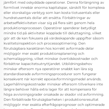
jämfört med oskyddade operationer. Denna förlängning av
formlivet innebär enorma kapitalspar, särskilt för komplexa
eller storskaliga verktyg som kan kosta tiotusentals eller
hundratusentals dollar att ersätta. Förbättringar av
arbetseffektiviteten visar sig på flera sätt genom hela
produktionsprocessen. Operatörer spenderar betydligt
mindre tid på aktiviteter kopplade till deluttagning, vilket
gör att de kan fokusera på värdeskapande uppgifter såsom
kvalitetsinspektion och processoptimering. Den
förutsägbara karaktären hos korrekt avformade delar
möjliggör mer exakt produktionsplanering och
schemaläggning, vilket minskar övertidskostnader och
förbättrar kapacitetsutnyttjandet. Utbildningsbehov
minskar eftersom nya operatörer snabbt kan lära sig
standardiserade avformningsprocedurer som fungerar
konsekvent när korrekt epoxiavformningsmedel används.
Lagerhållningskostnader minskar eftersom tillverkare inte
längre behöver hålla extra lager för att kompensera för
höga avvisningsgrader orsakade av skador vid avformning.
Den förbättrade förutsägbarheten i produktionsresultat
möjliggör mer exakta efterfrågoprognoser och optimerade