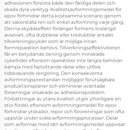
adhesionen förstöra både den färdiga delen och
skada dyra verktyg. Kvalitetsavformningsmedel för
epox förhindrar detta kostsamma scenario genom
att säkerställa ren och enkel avformning varje gång.
Denna skyddseffekt förlänger formens livslängd
avsevärt, ofta dubblerar eller tredubblar antalet
tillverkningscykler som är möjliga innan
formreparation behövs. Tillverkningseffektiviteten
får en betydande ökning genom minskade
cykeltider eftersom operatörer inte längre behöver
kämpa med fastsittande delar eller utföra
tidskrävande rengöring. Den konsekventa
avformningsprestandan möjliggör förutsägbara
produktionsplaner och eliminerar oväntade
förseningar orsakade av adhesionsproblem.
Förbättringar av ytans kvalitet utgör ytterligare en
stor fördel, eftersom avformningsmedel för epox
förhindrar ytskador, repor och föroreningar som ofta
uppstår under svåra avformningsprocesser. Delar
som avformas med rätt avformningsmedel uppvisar