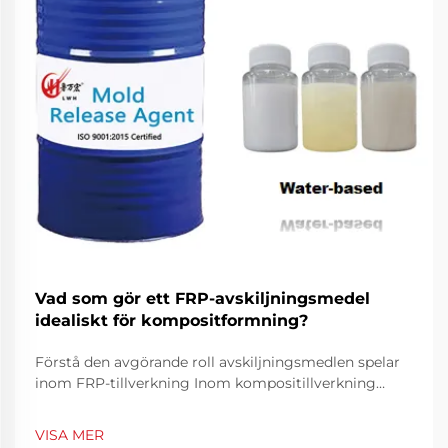
Vad som gör ett FRP-avskiljningsmedel
idealiskt för kompositformning?
Förstå den avgörande roll avskiljningsmedlen spelar
inom FRP-tillverkning Inom kompositillverkning
spelar FRP-avskiljningsmedel en oumbärlig roll för
att säkerställa lyckade formningsoperationer. Dessa
VISA MER
specialtillverkade kemiska blandningar skapar en ...