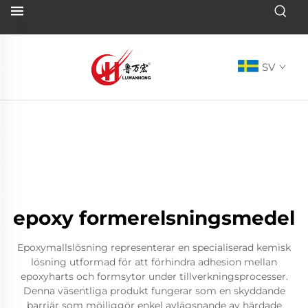
SV
epoxy formerelsningsmedel
Epoxymallslösning representerar en specialiserad kemisk
lösning utformad för att förhindra adhesion mellan
epoxyharts och formsytor under tillverkningsprocesser.
Denna väsentliga produkt fungerar som en skyddande
barriär som möjliggör enkel avlägsnande av härdade