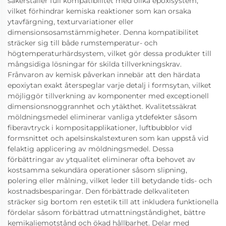
säkerställer full kompatibilitet med olika epoxisystem,
vilket förhindrar kemiska reaktioner som kan orsaka
ytavfärgning, texturvariationer eller
dimensionsosamstämmigheter. Denna kompatibilitet
sträcker sig till både rumstemperatur- och
högtemperaturhärdsystem, vilket gör dessa produkter till
mångsidiga lösningar för skilda tillverkningskrav.
Frånvaron av kemisk påverkan innebär att den härdata
epoxiytan exakt återspeglar varje detalj i formsytan, vilket
möjliggör tillverkning av komponenter med exceptionell
dimensionsnoggrannhet och ytäkthet. Kvalitetssäkrat
möldningsmedel eliminerar vanliga ytdefekter såsom
fiberavtryck i kompositapplikationer, luftbubblor vid
formsnittet och apelsinskalstexturen som kan uppstå vid
felaktig applicering av möldningsmedel. Dessa
förbättringar av ytqualitet eliminerar ofta behovet av
kostsamma sekundära operationer såsom slipning,
polering eller målning, vilket leder till betydande tids- och
kostnadsbesparingar. Den förbättrade delkvaliteten
sträcker sig bortom ren estetik till att inkludera funktionella
fördelar såsom förbättrad utmattningståndighet, bättre
kemikaliemotstånd och ökad hållbarhet. Delar med