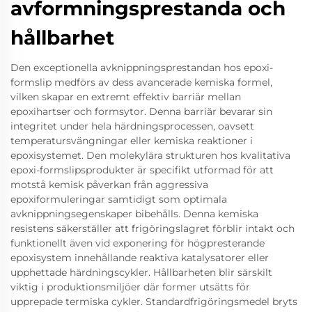
avformningsprestanda och
hållbarhet
Den exceptionella avknippningsprestandan hos epoxi-
formslip medförs av dess avancerade kemiska formel,
vilken skapar en extremt effektiv barriär mellan
epoxihartser och formsytor. Denna barriär bevarar sin
integritet under hela härdningsprocessen, oavsett
temperatursvängningar eller kemiska reaktioner i
epoxisystemet. Den molekylära strukturen hos kvalitativa
epoxi-formslipsprodukter är specifikt utformad för att
motstå kemisk påverkan från aggressiva
epoxiformuleringar samtidigt som optimala
avknippningsegenskaper bibehålls. Denna kemiska
resistens säkerställer att frigöringslagret förblir intakt och
funktionellt även vid exponering för högpresterande
epoxisystem innehållande reaktiva katalysatorer eller
upphettade härdningscykler. Hållbarheten blir särskilt
viktig i produktionsmiljöer där former utsätts för
upprepade termiska cykler. Standardfrigöringsmedel bryts