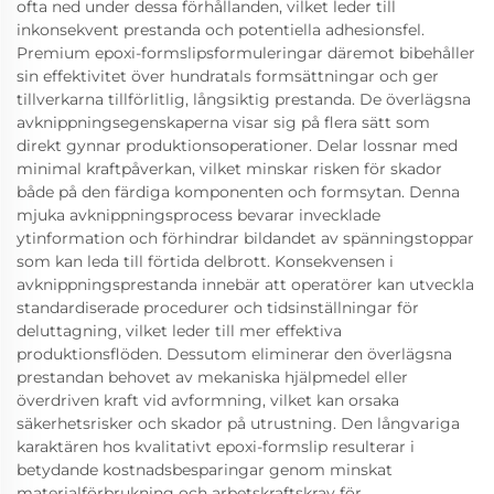
ofta ned under dessa förhållanden, vilket leder till
inkonsekvent prestanda och potentiella adhesionsfel.
Premium epoxi-formslipsformuleringar däremot bibehåller
sin effektivitet över hundratals formsättningar och ger
tillverkarna tillförlitlig, långsiktig prestanda. De överlägsna
avknippningsegenskaperna visar sig på flera sätt som
direkt gynnar produktionsoperationer. Delar lossnar med
minimal kraftpåverkan, vilket minskar risken för skador
både på den färdiga komponenten och formsytan. Denna
mjuka avknippningsprocess bevarar invecklade
ytinformation och förhindrar bildandet av spänningstoppar
som kan leda till förtida delbrott. Konsekvensen i
avknippningsprestanda innebär att operatörer kan utveckla
standardiserade procedurer och tidsinställningar för
deluttagning, vilket leder till mer effektiva
produktionsflöden. Dessutom eliminerar den överlägsna
prestandan behovet av mekaniska hjälpmedel eller
överdriven kraft vid avformning, vilket kan orsaka
säkerhetsrisker och skador på utrustning. Den långvariga
karaktären hos kvalitativt epoxi-formslip resulterar i
betydande kostnadsbesparingar genom minskat
materialförbrukning och arbetskraftskrav för