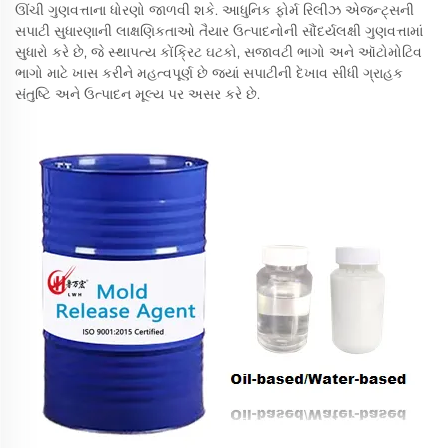
ઊંચી ગુણવત્તાના ધોરણો જાળવી શકે. આધુનિક ફોર્મ રિલીઝ એજન્ટ્સની
સપાટી સુધારણાની લાક્ષણિકતાઓ તૈયાર ઉત્પાદનોની સૌંદર્યલક્ષી ગુણવત્તામાં
સુધારો કરે છે, જે સ્થાપત્ય કોંક્રિટ ઘટકો, સજાવટી ભાગો અને ઑટોમોટિવ
ભાગો માટે ખાસ કરીને મહત્વપૂર્ણ છે જ્યાં સપાટીની દેખાવ સીધી ગ્રાહક
સંતુષ્ટિ અને ઉત્પાદન મૂલ્ય પર અસર કરે છે.