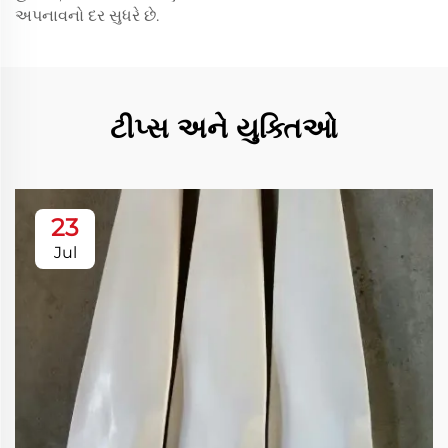
અપનાવનો દર સુધરે છે.
ટીપ્સ અને યુક્તિઓ
23
Jul