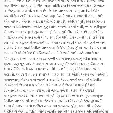
તે પહેલાં અનેક ડિમોલ્ડિંગ કામગીરીઓને સુગમ બનાવી શકે છે. આ લાંબી
કામગીરીની ક્ષમતા સીધી રીતે ઓછી મટિરિયલ કિંમતો અને વધેલી ઉત્પાદન
આઉટપુટમાં રૂપાંતરિત થાય છે. રિલીઝ એજન્ટના અણુઓ ડિમોલ્ડિંગ
કામગીરીના યાંત્રિક તણાવ હેઠળ પણ તેમની સાંદ્રતા જાળવી રાખવા માટે
એક સમાન બેરિયર બનાવવા માટે ગોઠવાય છે. ક્યૂરિંગ પ્રક્રિયા દરમિયાન
તાપમાન વિવિધતાઓ રિલીઝ ગુણધર્મોને નબળા પાડતી નથી, જે માંગણીયુક્ત
ઉત્પાદન વાતાવરણમાં સુસંગત પરફોર્મન્સ સુનિશ્ચિત કરે છે. ઉત્તમ રિલીઝ
લાક્ષણિકતાઓ સમય સાથે મોલ્ડ સપાટીને ધીમે ધીમે નબળી પાડી શકે તેવા
માઇક્રો-એડહેશનને અટકાવે છે, જે ચોકસાઈના ટૂલિંગમાં રોકાણને જાળવી
રાખે છે. ઉન્નત ફોર્મ રિલીઝ એજન્ટમાં વિશિષ્ટ ઉમેરણોનો સમાવેશ કરવામાં
આવ્યો છે જે રિલીઝ મિકેનિઝમને વધારે છે અને સાથે સાથે સપાટી પર
ચિકણાશ વધારવી અને ભાગ દૂર કરતી વખતે ઘર્ષણ ઘટાડવું જેવા વધારાના
ફાયદા પણ પૂરા પાડે છે. મલ્ટી-સાઇકલ પરફોર્મન્સથી મળતા કાર્યક્ષમતાના
લાભ મટિરિયલની બચત પર જ મર્યાદિત નથી, પરંતુ એપ્લિકેશન સમય
ઘટાડવો, ઓછા ઉત્પાદન વપરાશથી પર્યાવરણ પર ઓછી અસર અને સુધરેલી
કાર્યપ્રવાહ નિરંતરતાનો સમાવેશ થાય છે. ઉચ્ચ-પરફોર્મન્સ ફોર્મ રિલીઝ
એજન્ટનો ઉપયોગ કરતી વખતે ઉત્પાદકોને ઉત્પાદન શેડ્યૂલિંગની
વિશ્વસનીયતામાં મહત્વપૂર્ણ સુધારો જોવા મળે છે, કારણ કે અણધારી
એડહેશન સમસ્યાઓ લગભગ સંપૂર્ણપણે દૂર થઈ જાય છે. ગુણવત્તાયુક્ત
રિલીઝ એજન્ટની આણ્વિક સ્થિરતા ખાતરી આપે છે કે બેરિયર ગુણધર્મો
લાંબા ઉત્પાદન ચાલો દરમિયાન પણ અસરકારક રહેશે, જોખમી કાસ્ટિંગ
મટિરિયલ અથવા જટિલ મોલ્ડ ભૂમિતિ સાથેની પડકારજનક પરિસ્થિતિઓમાં