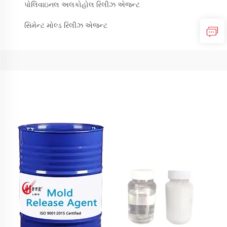
પોલિવાઇનલ અલકોહોલ રિલીઝ એજન્ટ
સિમેન્ટ મોલ્ડ રિલીઝ એજન્ટ