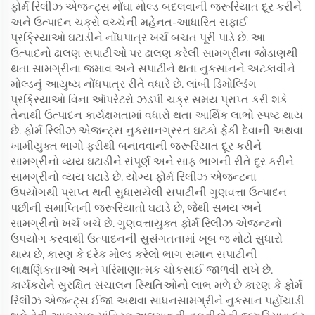
ફોર્મ રિલીઝ એજન્ટ્સ મોંઘા મોલ્ડ બદલવાની જરૂરિયાત દૂર કરીને
અને ઉત્પાદન ચક્રો વચ્ચેની મહેનત-આધારિત સફાઈ
પ્રક્રિયાઓ ઘટાડીને નોંધપાત્ર ખર્ચ બચત પૂરી પાડે છે. આ
ઉત્પાદનો ઢાલણ સપાટીઓ પર ઢાલણ કરેલી સામગ્રીના જોડાણથી
થતા સામગ્રીના જમાવ અને સપાટીને થતા નુકસાનને અટકાવીને
મોલ્ડનું આયુષ્ય નોંધપાત્ર રીતે વધારે છે. લાંબી ડિમોલ્ડિંગ
પ્રક્રિયાઓ વિના ઑપરેટરો ઝડપી ચક્ર સમય પ્રાપ્ત કરી શકે
તેનાથી ઉત્પાદન કાર્યક્ષમતામાં વધારો થતા આર્થિક લાભો સ્પષ્ટ થાય
છે. ફોર્મ રિલીઝ એજન્ટ્સ નુકસાનગ્રસ્ત ઘટકો ફેંકી દેવાની અથવા
ખામીયુક્ત ભાગો ફરીથી બનાવવાની જરૂરિયાત દૂર કરીને
સામગ્રીનો વ્યય ઘટાડીને સંપૂર્ણ અને સાફ ભાગની રીતે દૂર કરીને
સામગ્રીનો વ્યય ઘટાડે છે. યોગ્ય ફોર્મ રિલીઝ એજન્ટના
ઉપયોગથી પ્રાપ્ત થતી સુધારાયેલી સપાટીની ગુણવત્તા ઉત્પાદન
પછીની સમાપ્તિની જરૂરિયાતો ઘટાડે છે, જેથી સમય અને
સામગ્રીનો ખર્ચ બચે છે. ગુણવત્તાયુક્ત ફોર્મ રિલીઝ એજન્ટનો
ઉપયોગ કરવાથી ઉત્પાદનની સુસંગતતામાં ખૂબ જ મોટો સુધારો
થાય છે, કારણ કે દરેક મોલ્ડ કરેલો ભાગ સમાન સપાટીની
લાક્ષણિકતાઓ અને પરિમાણાત્મક ચોકસાઈ જાળવી રાખે છે.
કાર્યકરોને સુરક્ષિત સંચાલન સ્થિતિઓનો લાભ મળે છે કારણ કે ફોર્મ
રિલીઝ એજન્ટ્સ ઈજા અથવા સાધનસામગ્રીને નુકસાન પહોંચાડી