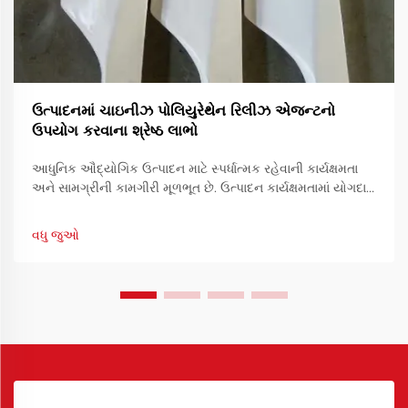
ઉત્પાદનમાં ચાઇનીઝ પોલિયુરેથેન રિલીઝ એજન્ટનો
ઉપયોગ કરવાના શ્રેષ્ઠ લાભો
આધુનિક ઔદ્યોગિક ઉત્પાદન માટે સ્પર્ધાત્મક રહેવાની કાર્યક્ષમતા
અને સામગ્રીની કામગીરી મૂળભૂત છે. ઉત્પાદન કાર્યક્ષમતામાં યોગદાન
આપનારા એક આવશ્યક સાધન છે રિઝર્વેશનનો ઉપયોગ.
વધુ જુઓ