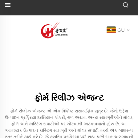
GU
ફોર્મ રિલીઝ એજન્ટ
ફોર્મ રીલીઝ એજન્ટ એ એક વિશિષ્ટ રાસાયણિક સૂત્ર છે, જેનો ઉદ્દેશ
ઉત્પાદન પ્રક્રિયા દરમિયાન કાંકરી, રાળ અથવા અન્ય સામગ્રીઓને મોલ્ડ,
ફોર્મ અને કાસ્ટિંગ સપાટીઓ પર ચોંટવાથી અટકાવવાનો હોય છે. આ
આવશ્યક ઉત્પાદન કાસ્ટિંગ સામગ્રી અને મોલ્ડ સપાટી વચ્ચે એક બાધારૂપ
સ્તર તરીકે કાર્ય કરે છે, જે ક્યુરિંગ પ્રક્રિયા પૂર્ણ થયા પછી સાફ અલગાવની