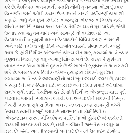
શકે તેવી આક્રમક યાંત્રિક અલગાવની તકનીકોની જરૂરિયાત દૂર
કરે છે. વૈકલ્પિક અલગાવની પદ્ધતિઓની તુલનામાં ઓછા દ્રાવક
ઉત્સર્જન અને ઓછી કચરા ઉત્પાદનને કારણે પર્યાવરણીય લાભો
પણ છે. આધુનિક ફોર્મ રિલીઝ એજન્ટ્સ એક જ એપ્લિકેશનથી
લાંબો કામગીરી સમય અને અનેક રિલીઝ ચક્રો પૂરા પાડે છે, જેથી
ઉત્પાદકતા મહત્તમ થાય અને સામગ્રીનો વપરાશ ઘટે. આ
ઉત્પાદનોની બહુમુખી ક્ષમતા ઉત્પાદકોને વિવિધ ઢાલણ સામગ્રી
અને જટિલ મોલ્ડ ભૂમિતિને આત્મવિશ્વાસથી સંભાળવાની મંજૂરી
આપે છે. ફોર્મ રિલીઝ એજન્ટને યોગ્ય રીતે લાગુ કરવામાં આવે ત્યારે
ગુણવત્તા નિયંત્રણ વધુ આગાહીયોગ્ય બને છે, કારણ કે સુસંગત
બાધક સ્તર એવા ચલોને દૂર કરે છે જે ભાગની ગુણવત્તાને અસર કરી
શકે છે. અસરકારક રિલીઝ એજન્ટ્સ દ્વારા મોલ્ડને સુરક્ષિત
રાખવામાં આવે ત્યારે જાળવણીનો ખર્ચ ખૂબ જ ઘટી જાય છે, કારણ
કે સફાઈની જરૂરિયાત ઘટી જાય છે અને મોલ્ડ સપાટીઓ લાંબા
સમય સુધી સારી સ્થિતિમાં રહે છે. ફોર્મ રિલીઝ એજન્ટ્સ દ્વારા પૂરી
પાડવામાં આવતી સંચાલન લવચીકતા ઉત્પાદકોને મોલ્ડની વિસ્તૃત
તૈયારી અથવા સુધારા વિના અલગ અલગ ઢાલણ સામગ્રી વચ્ચે
સ્વિચ કરવાની મંજૂરી આપે છે. મોટાભાગના ફોર્મ રિલીઝ
એજન્ટ્સમાં સરળ એપ્લિકેશન પ્રક્રિયાઓ હોય છે જે કાર્યકરો
ઝડપથી માસ્ટર કરી શકે છે, તેથી તાલીમની જરૂરિયાત લઘુતમ
હોય છે, જેથી અમલીકરણનો ખર્ચ ઘટે છે અને ઉત્પાદન ટીમોમાં