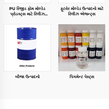
PU રિજીડ ફોમ મોલ્ડેડ
ફૂટવેર મોલ્ડેડ ઉત્પાદનો માટે
પ્રોડક્ટ્સ માટે રિલીઝ
રિલીઝ એજન્ટ્સ
એજન્ટ્સ
બીજા ઉત્પાદનો
પિગમેન્ટ પેસ્ટ્સ