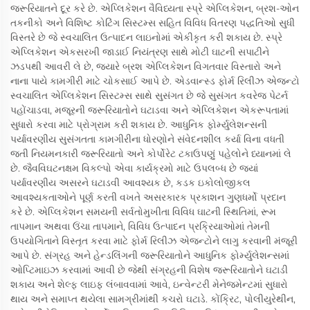
જરૂરિયાતને દૂર કરે છે. એપ્લિકેશન વૈવિધ્યતા સ્પ્રે એપ્લિકેશન, બ્રશ-ઓન
તકનીકો અને વિશિષ્ટ કોટિંગ સિસ્ટમ્સ સહિત વિવિધ વિતરણ પદ્ધતિઓ સુધી
વિસ્તરે છે જે સ્વચાલિત ઉત્પાદન લાઇનોમાં એકીકૃત કરી શકાય છે. સ્પ્રે
એપ્લિકેશન એકસરખી જાડાઈ નિયંત્રણ સાથે મોટી ઘાટની સપાટીને
ઝડપથી આવરી લે છે, જ્યારે બ્રશ એપ્લિકેશન વિગતવાર વિસ્તારો અને
નાના પાયે કામગીરી માટે ચોકસાઈ આપે છે. એડવાન્સ્ડ ફોર્મ રિલીઝ એજન્ટો
સ્વચાલિત એપ્લિકેશન સિસ્ટમ્સ સાથે સુસંગત છે જે સુસંગત કવરેજ પેટર્ન
પહોંચાડવા, મજૂરની જરૂરિયાતોને ઘટાડવા અને એપ્લિકેશન એકરૂપતામાં
સુધારો કરવા માટે પ્રોગ્રામ કરી શકાય છે. આધુનિક ફોર્મ્યુલેશન્સની
પર્યાવરણીય સુસંગતતા કામગીરીના ધોરણોને સંવેદનશીલ કર્યા વિના વધતી
જતી નિયમનકારી જરૂરિયાતો અને કોર્પોરેટ ટકાઉપણું પહેલોને ધ્યાનમાં લે
છે. જૈવવિઘટનક્ષમ વિકલ્પો એવા કાર્યક્રમો માટે ઉપલબ્ધ છે જ્યાં
પર્યાવરણીય અસરને ઘટાડવી આવશ્યક છે, કડક ઇકોલોજીકલ
આવશ્યકતાઓને પૂર્ણ કરતી વખતે અસરકારક પ્રકાશન ગુણધર્મો પ્રદાન
કરે છે. એપ્લિકેશન સમયની સર્વતોમુખીતા વિવિધ ઘાટની સ્થિતિમાં, રૂમ
તાપમાન અથવા ઉંચા તાપમાને, વિવિધ ઉત્પાદન પ્રક્રિયાઓમાં તેમની
ઉપયોગિતાને વિસ્તૃત કરવા માટે ફોર્મ રિલીઝ એજન્ટોને લાગુ કરવાની મંજૂરી
આપે છે. સંગ્રહ અને હેન્ડલિંગની જરૂરિયાતોને આધુનિક ફોર્મ્યુલેશન્સમાં
ઓપ્ટિમાઇઝ કરવામાં આવી છે જેથી સંગ્રહની વિશેષ જરૂરિયાતોને ઘટાડી
શકાય અને શેલ્ફ લાઇફ લંબાવવામાં આવે, ઇન્વેન્ટરી મેનેજમેન્ટમાં સુધારો
થાય અને સમાપ્ત થયેલા સામગ્રીમાંથી કચરો ઘટાડે. કોંક્રિટ, પોલીયુરેથીન,