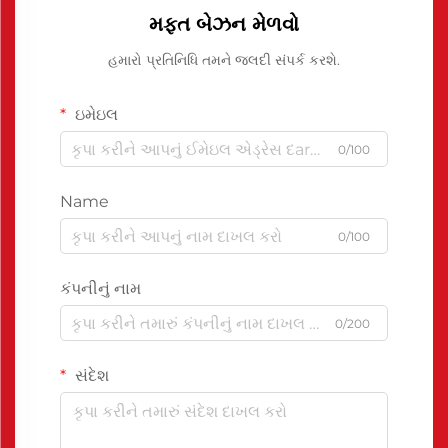
મફત બેઝન મેળવો
હમારો પ્રતિનિધિ તમને જલદી સંપર્ક કરશે.
ઇમેઇલ
0/100
Name
0/100
કંપનીનું નામ
0/200
સંદેશ