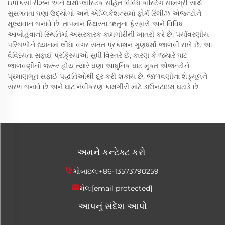
ઇપોકસી રેઝિન અને થર્મોપ્લાસ્ટિક સહિત વિવિધ કાસ્ટિંગ સામગ્રી સાથે
સુસંગતતા ઘણા ઉદ્યોગો અને એપ્લિકેશન્સમાં ફોર્મ રિલીઝ એજન્ટોને
મૂલ્યવાન બનાવે છે. તાપમાન સ્થિરતા ઋતુના ફેરફારો અને વિવિધ
આબોહવાની સ્થિતિમાં અસરકારક કામગીરીની ખાતરી કરે છે, પર્યાવરણીય
પરિબળોને ધ્યાનમાં લીધા વગર સતત પ્રકાશન ગુણધર્મો જાળવી રાખે છે. આ
વૈવિધ્યતા સફાઈ પ્રક્રિયાઓ સુધી વિસ્તરે છે, કારણ કે જ્યારે ઘાટ
જાળવણીની જરૂર હોય ત્યારે ઘણા આધુનિક ઘાટ મુક્ત એજન્ટોને
પ્રમાણભૂત સફાઈ પદ્ધતિઓથી દૂર કરી શકાય છે, જાળવણીના શેડ્યૂલને
સરળ બનાવે છે અને ઘાટ નવીકરણ કામગીરી માટે ડાઉનટાઇમ ઘટાડે છે.
અમને કન્ટેક્ટ કરો
મોબાઇલ:
+86-13573790259
મેલ:
[email protected]
આપનું સંદેશ આપો