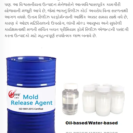
પણ. આ વિશ્વસનીયતા ઉત્પાદન મેનેજરોને આત્મવિશ્વાસપૂર્વક કામગીરી
યોજવાની મંજૂરી આપે છે, જેમાં ભાગનું રિલીઝ કોઈ અવરોધ વિના સરળતાથી
આગળ વધશે. ઉત્તમ રિલીઝ પરફોર્મન્સની આર્થિક અસર સમય સાથે વધે છે,
કારણ કે ઓછા મટિરિયલનો ઉપયોગ, લાંબી મોલ્ડ આયુષ્ય અને સુધરેલી
કાર્યક્ષમતાથી મળતી સંચિત બચત પ્રીમિયમ ફોર્મ રિલીઝ એજન્ટની પસંદગી
કરતા ઉત્પાદકો માટે મહત્વપૂર્ણ સ્પર્ધાત્મક લાભ બનાવે છે.