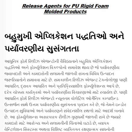
બહુમુખી એપ્લિકેશન પદ્ધતિઓ અને
પર્યાવરણીય સુસંગતતા
આધુનિક ફોર્મ રિલીઝ એજન્ટોની વૈવિધ્યતાને બહુવિધ એપ્લિકેશન
પદ્ધતિઓ અને ફોર્મ્યુલેશન વિકલ્પોનો સમાવેશ થાય છે જે પર્યાવરણીય
જવાબદારી અને કામદારોની સલામતી જાળવી રાખતા વિવિધ ઉત્પાદન
જરૂરિયાતોને સમાવવા માટે છે. સમકાલીન રિલીઝ એજન્ટ ટેકનોલોજી પાણી
આધારિત, દ્રાવક આધારિત અને પ્રતિક્રિયાશીલ ફોર્મ્યુલેશન્સ આપે છે,
દરેક ચોક્કસ કાર્યક્રમો અને પર્યાવરણીય વિચારણાઓ માટે રચાયેલ છે. પાણી
આધારિત ફોર્મ રિલીઝ એજન્ટો ન્યૂનતમ વોલેટિલ ઓર્ગેનિક કમ્પાઉન્ડ
ઉત્સર્જન સાથે ઉત્તમ પર્યાવરણીય સુસંગતતા પ્રદાન કરે છે, જે તેમને ઇન્ડોર
ઉત્પાદન સુવિધાઓ અને પર્યાવરણને સંવેદનશીલ સ્થળો માટે આદર્શ બનાવે
છે. આ ફોર્મ્યુલેશન્સ અસરકારક રીલીઝ ગુણધર્મો જાળવી રાખે છે જ્યારે
કામદારો માટે આરોગ્ય અને સલામતીની ચિંતાઓ ઘટાડે છે, વ્યાપક
વેન્ટિલેશન સિસ્ટમ્સ અથવા વિશિષ્ટ વ્યક્તિગત રક્ષણાત્મક સાધનોની