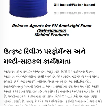
ઉત્કૃષ્ટ રિલીઝ પરફોર્મન્સ અને
મલ્ટી-સાઇકલ કાર્યક્ષમતા
આધુનિક ફોર્મ રિલીઝ એજન્ટનું અદ્વિતીય રિલીઝ પરફોર્મન્સ ઉન્નત
આણ્વિક એન્જિનિયરિંગ પરથી આવે છે, જે કાસ્ટિંગ મટિરિયલ અને મોલ્ડ
સપાટી વચ્ચે અતિ-પાતળી બેરિયર લેયર બનાવે છે. આ સોફિસ્ટિકેટેડ
રસાયણશાસ્ત્ર ભાગની ગુણવત્તા અથવા સપાટીના પૂર્ણ થવા પર કોઈ આછો
અસર કર્યા વિના ઘણા ઉત્પાદન ચક્રોમાં વિશ્વસનીય અલગાવ સુનિશ્ચિત કરે
છે. મલ્ટી-સાઇકલ કાર્યક્ષમતા પરંપરાગત રિલીઝ પદ્ધતિઓ પર મહત્વપૂર્ણ
પ્રગતિ દર્શાવે છે, કારણ કે એક જ એપ્લિકેશન ફરીથી લગાડવાની જરૂર પડે