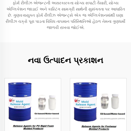
ફોર્મ રીલીઝ એજન્ટની અસરકારકતા યોગ્ય સપાટી તૈયારી, યોગ્ય
એપ્લિકેશન જાડાઈ અને કાસ્ટિંગ સામગ્રી સાથેની સુસંગતતા પર આધારિત
છે. ગુણવત્તાયુક્ત ફોર્મ રીલીઝ એજન્ટ્સે એક જ એપ્લિકેશનમાંથી ઘણા
રીલીઝ ચક્રો પૂરા પાડતા વિવિધ તાપમાન પરિસ્થિતિઓ હેઠળ તેમના ગુણધર્મો
જાળવી રાખવા જોઈએ.
નવા ઉત્પાદન પ્રકાશન