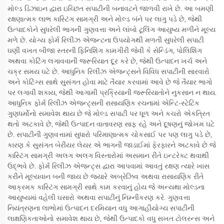
મોલ્ડ ડિઝાઇન દ્વારા ઇચ્છિત સપાટીની બનાવટને જાળવી રાખે છે. આ બમણી
રક્ષણાત્મક લાભ કાસ્ટિંગ સામગ્રી અને મોલ્ડ બંને પર લાગુ પડે છે, જેથી
ઉત્પાદકોને સુધરેલી ભાગની ગુણવત્તા અને લાંબો ટૂલિંગ આયુષ્ય મળીને મૂલ્ય
મળે છે. યોગ્ય ફોર્મ રિલીઝ એજન્ટના ઉપયોગથી મળતી સુધરેલી સપાટી
ઘણી વખત બીજા સ્તરની ફિનિશિંગ કામગીરી જેવી કે સેન્ડિંગ, પોલિશિંગ
અથવા કોટિંગ લગાવવાની જરૂરિયાત દૂર કરે છે, જેથી ઉત્પાદન ખર્ચ અને
ચક્ર સમય ઘટે છે. આધુનિક રિલીઝ એજન્ટ્સને વિવિધ સપાટીની સારવારો
અને કોટિંગ્સ સાથે સુસંગત હોવા માટે તૈયાર કરવામાં આવે છે જે તૈયાર ભાગો
પર લગાવી શકાય, જેથી આગામી પ્રક્રિયાની જરૂરિયાતોને નુકસાન ન થાય.
આધુનિક ફોર્મ રિલીઝ એજન્ટ્સની રાસાયણિક રચનામાં એન્ટિ-સ્ટેટિક
ગુણધર્મોનો સમાવેશ થાય છે જે મોલ્ડ સપાટી પર ધૂળ અને કચરો એકત્રિત
થતો અટકાવે છે, જેથી ઉત્પાદન વાતાવરણ સાફ રહે અને દૂષણનું જોખમ ઘટે
છે. સપાટીની ગુણવત્તામાં સુધારો પરિમાણાત્મક ચોકસાઈ પર પણ લાગુ પડે છે,
કારણ કે સુસંગત બેરીયર લેયર એ ભાગની જાડાઈમાં ફેરફારને અટકાવે છે જે
કાસ્ટિંગ સામગ્રી અલગ અલગ વિસ્તારોમાં અસમાન રીતે ઇન્ટરેક્ટ થવાથી
ઉદ્ભવે છે. ફોર્મ રિલીઝ એજન્ટ્સ દ્વારા આપવામાં આવતું રક્ષણ ત્યારે ખાસ
કરીને મૂલ્યવાન બની જાય છે જ્યારે અબ્રેઝિવ અથવા રાસાયણિક રીતે
આક્રમક કાસ્ટિંગ સામગ્રી સાથે કામ કરવાનું હોય જે અન્યથા મોલ્ડના
આયુષ્યમાં વહેલી ઘસારો અથવા સપાટીનું નિમ્નીકરણ કરે. ગુણવત્તા
નિયંત્રણના લાભોમાં ઉત્પાદન દરમિયાન વધુ આગાહીયોગ્ય સપાટીની
લાક્ષણિકતાઓનો સમાવેશ થાય છે, જેથી ઉત્પાદકો વધુ સખત ટોલરન્સ અને