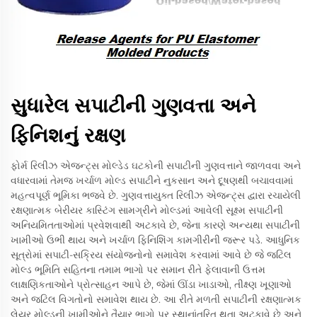
સુધારેલ સપાટીની ગુણવત્તા અને
ફિનિશનું રક્ષણ
ફોર્મ રિલીઝ એજન્ટ્સ મોલ્ડેડ ઘટકોની સપાટીની ગુણવત્તાને જાળવવા અને
વધારવામાં તેમજ ખર્ચાળ મોલ્ડ સપાટીને નુકસાન અને દૂષણથી બચાવવામાં
મહત્વપૂર્ણ ભૂમિકા ભજવે છે. ગુણવત્તાયુક્ત રિલીઝ એજન્ટ્સ દ્વારા રચાયેલી
રક્ષણાત્મક બેરીયર કાસ્ટિંગ સામગ્રીને મોલ્ડમાં આવેલી સૂક્ષ્મ સપાટીની
અનિયમિતતાઓમાં પ્રવેશવાથી અટકાવે છે, જેના કારણે અન્યથા સપાટીની
ખામીઓ ઉભી થાય અને ખર્ચાળ ફિનિશિંગ કામગીરીની જરૂર પડે. આધુનિક
સૂત્રોમાં સપાટી-સક્રિય સંયોજનોનો સમાવેશ કરવામાં આવે છે જે જટિલ
મોલ્ડ ભૂમિતિ સહિતના તમામ ભાગો પર સમાન રીતે ફેલાવાની ઉત્તમ
લાક્ષણિકતાઓને પ્રોત્સાહન આપે છે, જેમાં ઊંડા ખાડાઓ, તીક્ષ્ણ ખૂણાઓ
અને જટિલ વિગતોનો સમાવેશ થાય છે. આ રીતે મળતી સપાટીની રક્ષણાત્મક
લેયર મોલ્ડની ખામીઓને તૈયાર ભાગો પર સ્થાનાંતરિત થતા અટકાવે છે અને