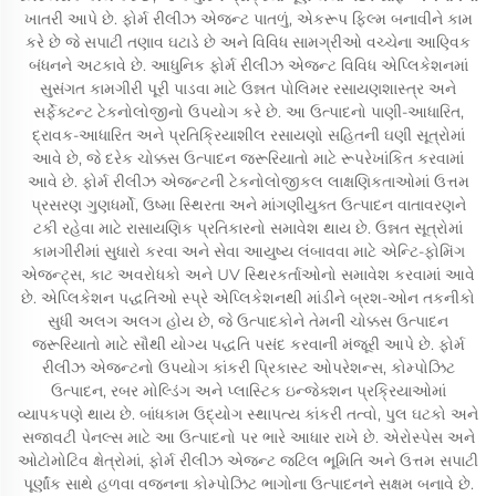
ખાતરી આપે છે. ફોર્મ રીલીઝ એજન્ટ પાતળું, એકરૂપ ફિલ્મ બનાવીને કામ
કરે છે જે સપાટી તણાવ ઘટાડે છે અને વિવિધ સામગ્રીઓ વચ્ચેના આણ્વિક
બંધનને અટકાવે છે. આધુનિક ફોર્મ રીલીઝ એજન્ટ વિવિધ એપ્લિકેશનમાં
સુસંગત કામગીરી પૂરી પાડવા માટે ઉન્નત પોલિમર રસાયણશાસ્ત્ર અને
સર્ફેક્ટન્ટ ટેકનોલોજીનો ઉપયોગ કરે છે. આ ઉત્પાદનો પાણી-આધારિત,
દ્રાવક-આધારિત અને પ્રતિક્રિયાશીલ રસાયણો સહિતની ઘણી સૂત્રોમાં
આવે છે, જે દરેક ચોક્કસ ઉત્પાદન જરૂરિયાતો માટે રૂપરેખાંકિત કરવામાં
આવે છે. ફોર્મ રીલીઝ એજન્ટની ટેકનોલોજીકલ લાક્ષણિકતાઓમાં ઉત્તમ
પ્રસરણ ગુણધર્મો, ઉષ્મા સ્થિરતા અને માંગણીયુક્ત ઉત્પાદન વાતાવરણને
ટકી રહેવા માટે રાસાયણિક પ્રતિકારનો સમાવેશ થાય છે. ઉન્નત સૂત્રોમાં
કામગીરીમાં સુધારો કરવા અને સેવા આયુષ્ય લંબાવવા માટે એન્ટિ-ફોમિંગ
એજન્ટ્સ, કાટ અવરોધકો અને UV સ્થિરકર્તાઓનો સમાવેશ કરવામાં આવે
છે. એપ્લિકેશન પદ્ધતિઓ સ્પ્રે એપ્લિકેશનથી માંડીને બ્રશ-ઓન તકનીકો
સુધી અલગ અલગ હોય છે, જે ઉત્પાદકોને તેમની ચોક્કસ ઉત્પાદન
જરૂરિયાતો માટે સૌથી યોગ્ય પદ્ધતિ પસંદ કરવાની મંજૂરી આપે છે. ફોર્મ
રીલીઝ એજન્ટનો ઉપયોગ કાંકરી પ્રિકાસ્ટ ઓપરેશન્સ, કોમ્પોઝિટ
ઉત્પાદન, રબર મોલ્ડિંગ અને પ્લાસ્ટિક ઇન્જેક્શન પ્રક્રિયાઓમાં
વ્યાપકપણે થાય છે. બાંધકામ ઉદ્યોગ સ્થાપત્ય કાંકરી તત્વો, પુલ ઘટકો અને
સજાવટી પેનલ્સ માટે આ ઉત્પાદનો પર ભારે આધાર રાખે છે. એરોસ્પેસ અને
ઓટોમોટિવ ક્ષેત્રોમાં, ફોર્મ રીલીઝ એજન્ટ જટિલ ભૂમિતિ અને ઉત્તમ સપાટી
પૂર્ણાંક સાથે હળવા વજનના કોમ્પોઝિટ ભાગોના ઉત્પાદનને સક્ષમ બનાવે છે.