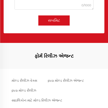
0/1000
સબમિટ
ફોર્મ રિલીઝ એજન્ટ
મોલ્ડ રીલીઝ વેક્સ
pva મોલ્ડ રીલીઝ એજન્ટ
pva મોલ્ડ રીલીઝ
સાઇલિકોન માટે મોલ્ડ રિલીઝ એજન્ટ