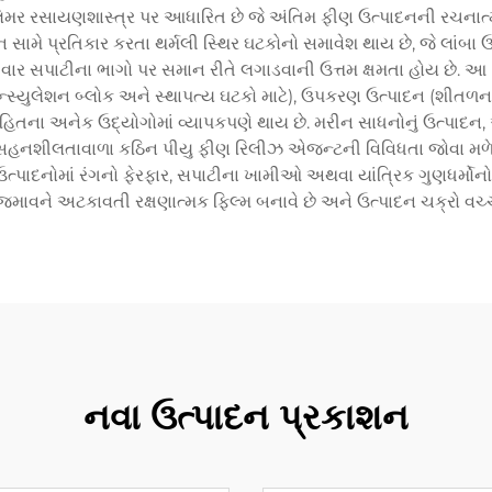
 રસાયણશાસ્ત્ર પર આધારિત છે જે અંતિમ ફીણ ઉત્પાદનની રચનાત્મક 
ટન સામે પ્રતિકાર કરતા થર્મલી સ્થિર ઘટકોનો સમાવેશ થાય છે, જે લાંબા
વાર સપાટીના ભાગો પર સમાન રીતે લગાડવાની ઉત્તમ ક્ષમતા હોય છે. 
ન્સ્યુલેશન બ્લોક અને સ્થાપત્ય ઘટકો માટે), ઉપકરણ ઉત્પાદન (શીતળન 
હિતના અનેક ઉદ્યોગોમાં વ્યાપકપણે થાય છે. મરીન સાધનોનું ઉત્પાદન
 સહનશીલતાવાળા કઠિન પીયુ ફીણ રિલીઝ એજન્ટની વિવિધતા જોવા મળે છ
િમ ઉત્પાદનોમાં રંગનો ફેરફાર, સપાટીના ખામીઓ અથવા યાંત્રિક ગુણધર્મો
માવને અટકાવતી રક્ષણાત્મક ફિલ્મ બનાવે છે અને ઉત્પાદન ચક્રો વચ્
નવા ઉત્પાદન પ્રકાશન