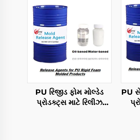
PU રિજીડ ફોમ મોલ્ડેડ
PU સે
પ્રોડક્ટ્સ માટે રિલીઝ
પ્ર
એજન્ટ્સ