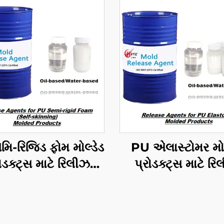
મિ-રિજિડ ફોમ મોલ્ડેડ
PU એલાસ્ટોમર મોલ
ોડક્ટ્સ માટે રિલીઝ
પ્રોડક્ટ્સ માટે ર
એજન્ટ્સ
એજન્ટ્સ