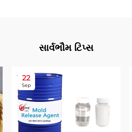
સાર્વભૌમ ટિપ્સ
22
Sep