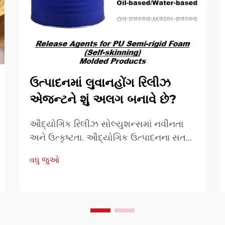
ઉત્પાદનમાં લુવાનહોંગ રિલીઝ
એજન્ટને શું અલગ બનાવે છે?
ઔદ્યોગિક રિલીઝ સોલ્યુશન્સમાં નવીનતા
અને ઉત્કૃષ્ટતા. ઔદ્યોગિક ઉત્પાદનના સતત
વિકસતા પરિદૃશ્યમાં, રિલીઝ એજન્ટ્સની
વધુ જુઓ
પસંદગી ઉત્પાદન કાર્યક્ષમતા અને ઉત્પાદન
ગુણવત્તામાં મહત્વપૂર્ણ ભૂમિકા ભજવે છે.
લુવાનહોંગ રિલીઝ એજન્ટ ઉભરી રહ્યો છે...