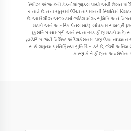
રિલીઝ એજન્ટની ટેકનોલોજીકલ પાયો એવી ઉન્નત પોલિમર
બનાવે છે. તેના સૂત્રમાં ઊંચા તાપમાનની સ્થિતિમાં વિઘ
છે. આ રિલીઝ એજન્ટમાં જટિલ મોલ્ડ ભૂમિતિ અને વિગત
ઘટકો અને આંતરિક પેનલ માટે), બાંધકામ સામગ્રી (ઇ
(કુશનિંગ સામગ્રી અને રચનાત્મક ફીણ ઘટકો માટે) સ
હાઉસિંગ જેવી વિશિષ્ટ એપ્લિકેશનમાં પણ ઉંચા તાપમાન
સાથે લઘુતમ પ્રતિક્રિયા સુનિશ્ચિત કરે છે, જેથી અંત
કારણ કે તે ફીણના અવશેષોના જ