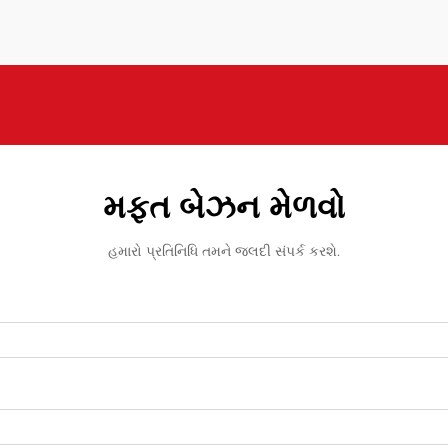
મફત બેઝન મેળવો
હમારો પ્રતિનિધિ તમને જલદી સંપર્ક કરશે.