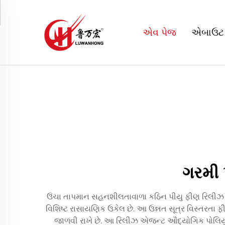
એવ પેજ
એબાઉટ
ગરમી 
ઉંચા તાપમાન સહનશીલતાવાળા કઠિન પીયુ ફીણ રિલીઝ એ
વિશિષ્ટ રાસાયણિક ઉકેલ છે. આ ઉન્નત સૂત્ર વિસ્તરતા ફીણ
જાળવી રાખે છે. આ રિલીઝ એજન્ટ ઔદ્યોગિક પોલિયુર