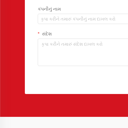
કંપનીનું નામ
સંદેશ