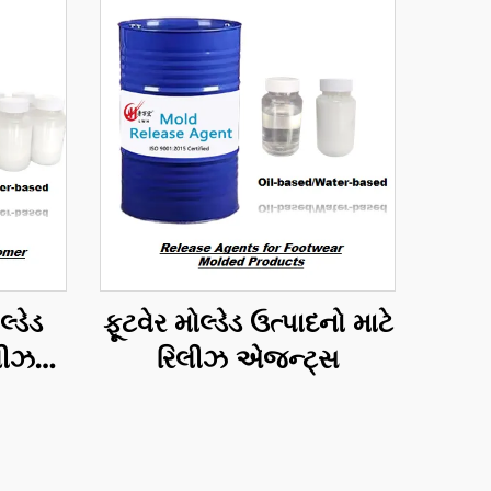
્ડેડ
ફૂટવેર મોલ્ડેડ ઉત્પાદનો માટે
િલીઝ
રિલીઝ એજન્ટ્સ