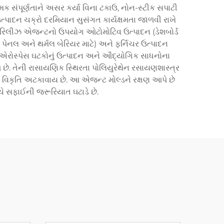
સંપૂર્ણતાને અસર કર્યા વિના ટકાઉ, નોન-સ્ટીક સપાટી
 ઉત્પાદન ચક્રો દરમિયાન સુસંગત કાર્યક્ષમતા જાળવી રાખે
આ રિલીઝ એજન્ટનો ઉપયોગ ઓટોમોટિવ ઉત્પાદન (ડેશબોર્ડ
પેનલ અને થર્મલ બેરિયર માટે) અને ફર્નિચર ઉત્પાદન
, એરોસ્પેસ ઘટકોનું ઉત્પાદન અને ઔદ્યોગિક સાધનોના
ે. તેની રાસાયણિક સ્થિરતા પોલિયુરેથેન રસાયણશાસ્ત્ર
નો વિકૃતિ અટકાવાય છે. આ એજન્ટ મોલ્ડને રક્ષણ આપે છે
ચે સફાઈની જરૂરિયાત ઘટાડે છે.