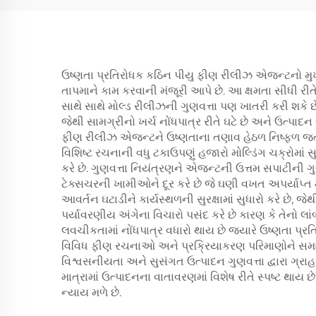
ઉષ્ણતા પ્રતિરોધક કઠિન પીયુ ફીણ રીલીઝ એજન્ટનો મુખ્ય
તાપમાને કામ કરવાની મંજૂરી આપે છે. આ ક્ષમતા સીધી રીત
સાથે સાથે મોલ્ડ રીલીઝની ગુણવત્તા પણ ખાતરી કરી શકે
જેથી સામગ્રીનો ખર્ચ નોંધપાત્ર રીતે ઘટે છે અને ઉત્પ
ફીણ રીલીઝ એજન્ટને ઉષ્ણતાના તણાવ હેઠળ નિષ્ફળ જત
વિશિષ્ટ રચનાની વધુ ટકાઉપણું હજારો મોલ્ડિંગ ચક્રોમાં સ
કરે છે. ગુણવત્તા નિયંત્રણને એજન્ટની ઉત્તમ સપાટીની ગ
ટેક્સચરની ખામીઓને દૂર કરે છે જે ઘણી વખત અપર્યાપ્ત
આવર્તન ઘટાડીને કાર્યસ્થળની સુરક્ષામાં સુધારો કરે છ
પર્યાવરણીય અંગેના વિચારો પસંદ કરે છે કારણ કે તેનો
લવચીકતામાં નોંધપાત્ર વધારો થાય છે જ્યારે ઉષ્ણતા પ
વિવિધ ફીણ રચનાઓ અને પ્રક્રિયાકરણ પરિમાણોને સમા
વિશ્વસનીયતા અને સુસંગત ઉત્પાદન ગુણવત્તા દ્વારા ગ્રાહ
માત્રામાં ઉત્પાદનના વાતાવરણમાં વિશેષ રીતે સ્પષ્ટ થાય છ
ન્યાય મળે છે.