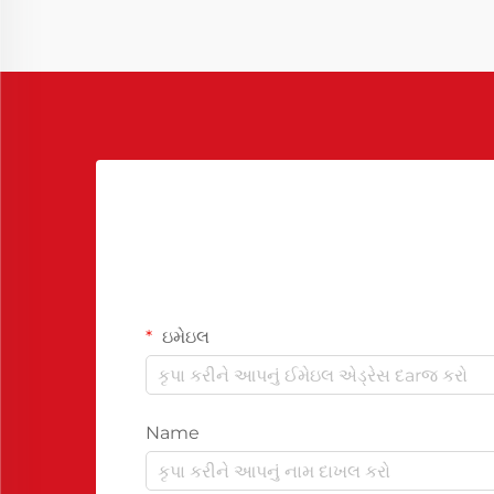
ઇમેઇલ
Name