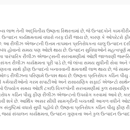
 લાભ તેની અદ્વિતીય ઉષ્ણતા સ્થિરતામાં છે, જે ઉત્પાદકોને કામગીરીન
ે ઉત્પાદન કાર્યક્ષમતામાં વધારો તરફ દોરી જાય છે, કારણ કે ઓપરેટરો
 છે. આ રીલીઝ એજન્ટની ઉત્તમ તાપમાન પ્રતિરોધકતા ચાલુ ઉત્પાદન દરમ
ાદન બંધ હોવાનો સમય પણ ઓછો થાય છે. ઉત્પાદન સુવિધાઓને મહત્વપૂર્ણ 
ા પારંપારિક રીલીઝ એજન્ટ્સની સરખામણીમાં ઓછી જાળવણી જરૂરિયા
ુસંગત રીલીઝ કાર્યક્ષમતા પૂરી પાડે છે, જે લાંબા સમય સુધીની સેવા અન
ુણવત્તા સાથે ફીણ ઉત્પાદનો બનાવવાની ક્ષમતાથી લાભ થાય છે, જે સામાન
 મોલ્ડ રીલીઝના પરિણામે ઉત્પન્ન થાય છે. ઉષ્ણતા પ્રતિરોધક કઠિન 
ે, જેથી કર્મચારીઓનો ગરમ સપાટીઓ અને રાસાયણિક સફાઈ એજન્ટો સાથેનો 
 લાંબો ઉપયોગ સમય ઓછી ટકાઉ વિકલ્પોની સરખામણીમાં કુલ રાસાયણિક વ
્રતિરોધક કઠિન પીયુ ફીણ રીલીઝ એજન્ટનો ઉપયોગ કરવામાં આવે છે, કા
વી શકે છે. આર્થિક અસર સીધી સામગ્રીની બચતથી આગળ વધીને ઓછા સ
ક સંતુષ્ટિમાં વધારો સુધી પહોંચે છે. ઉષ્ણતા પ્રતિરોધક કઠિન પીયુ ફી
ે, જ્યાં સંચાલન કાર્યક્ષમતા, ઉત્પાદન ગુણવત્તા અને કુલ ઉત્પાદન ઉત્પાદ