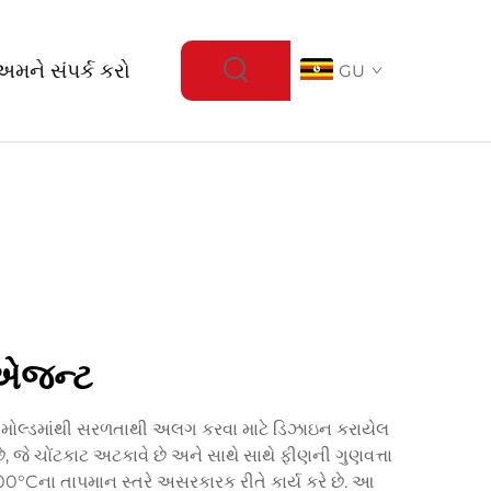
અમને સંપર્ક કરો
GU
 એજન્ટ
 મોલ્ડમાંથી સરળતાથી અલગ કરવા માટે ડિઝાઇન કરાયેલ
છે, જે ચોંટકાટ અટકાવે છે અને સાથે સાથે ફીણની ગુણવત્તા
°Cના તાપમાન સ્તરે અસરકારક રીતે કાર્ય કરે છે. આ