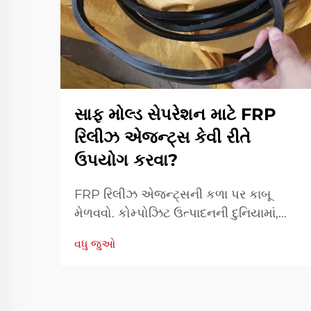
સાફ મોલ્ડ સેપરેશન માટે FRP
રિલીઝ એજન્ટ્સ કેવી રીતે
ઉપયોગ કરવા?
FRP રિલીઝ એજન્ટ્સની કળા પર કાબૂ
મેળવવો. કોમ્પોઝિટ ઉત્પાદનની દુનિયામાં,
ઉચ્ચ-ગુણવત્તાવાળા FRP (ફાઇબર રેઇનફોર્સ્ડ
વધુ જુઓ
પ્લાસ્ટિક) ભાગોનું ઉત્પાદન કરવા માટે સાફ
અને કાર્યક્ષમ મોલ્ડ સેપરેશન હાંસલ કરવું ખૂબ
જ મહત્વપૂર્ણ છે. FRP રિલીઝ એજન્ટ્સ આ
પ્રક્રિયામાં મહત્વપૂર્ણ ભૂમિકા ભજવે છે...