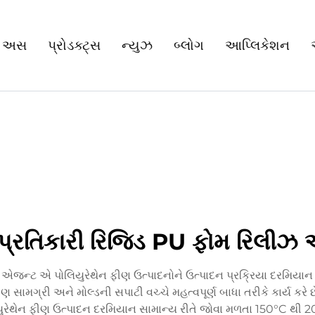
 અસ
પ્રોડક્ટ્સ
ન્યુઝ
બ્લોગ
આપ્લિકેશન
પ્રતિકારી રિજિડ PU ફોમ રિલીઝ
જન્ટ એ પોલિયુરેથેન ફીણ ઉત્પાદનોને ઉત્પાદન પ્રક્રિયા દરમિયાન
 સામગ્રી અને મોલ્ડની સપાટી વચ્ચે મહત્વપૂર્ણ બાધા તરીકે કાર્ય કરે 
ેથેન ફીણ ઉત્પાદન દરમિયાન સામાન્ય રીતે જોવા મળતા 150°C થી 200