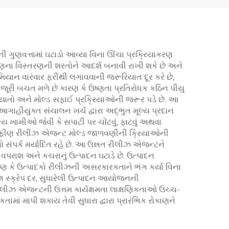
ી ગુણવત્તામાં ઘટાડો આવ્યા વિના ઊંચા પ્રક્રિયાકરણ
 ફીણના વિસ્તરણની શરતોને આદર્શ બનાવી રાખી શકે છે અને
િયાન વારંવાર ફરીથી લગાવવાની જરૂરિયાત દૂર કરે છે,
મજૂરી બચત મળે છે કારણ કે ઉષ્ણતા પ્રતિરોધક કઠિન પીયુ
તો અને મોલ્ડ સફાઈ પ્રક્રિયાઓની જરૂર પડે છે. આ
ે આગાહીયુક્ત સંચાલન ખર્ચ દ્વારા અદ્ભુત મૂલ્ય પ્રદાન
્ય ખામીઓ જેવી કે સપાટી પર ચોંટવું, ફાટવું અથવા
પીયુ ફીણ રીલીઝ એજન્ટ મોલ્ડ જાળવણીની ક્રિયાઓની
સંપર્ક મર્યાદિત રહે છે. આ ઉન્નત રીલીઝ એજન્ટને
પરાશ અને કચરાનું ઉત્પાદન ઘટાડે છે. ઉત્પાદન
રણ કે ઉત્પાદકો રીલીઝની અસરકારકતાને ભંગ કર્યા વિના
્ક્રેપ દર, સુધારેલી ઉત્પાદન આયોજનની
ણ રીલીઝ એજન્ટની ઉત્તમ કાર્યક્ષમતા લાક્ષણિકતાઓ ઉચ્ચ-
કતામાં માપી શકાય તેવી સુધારા દ્વારા પ્રારંભિક રોકાણને