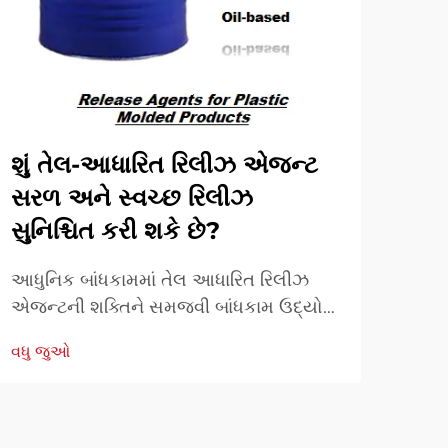
શું તેલ-આધારિત રિલીઝ એજન્ટ
PU
સરળ અને સ્વચ્છ રિલીઝ
પ્રદ
સુનિશ્ચિત કરી શકે છે?
ઉન્ન
મોલ્
આધુનિક બાંધકામમાં તેલ આધારિત રિલીઝ
કાર્ય
એજન્ટની શક્તિને સમજવી બાંધકામ ઉદ્યોગ
વધુ 
કરવા
નિરંતર કાંક્રિટ કામગીરીમાં કાર્યક્ષમતા અને
વધુ જુઓ
ઉકેલ
ગુણવત્તા વધારવા માટે નવીન ઉકેલો શોધે છે.
પ્ર
તેલ આધારિત રિલીઝ એજન્ટ એક મહત્વપૂર્ણ
... ત
ઘટક તરીકે ઉભરી આવ્યા છે ...