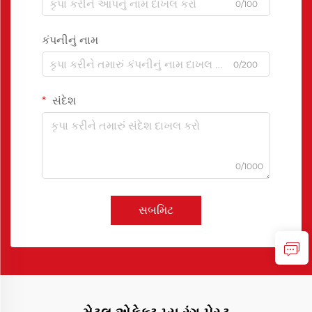
0/100
કંપનીનું નામ
0/200
સંદેશ
0/1000
સબમિટ