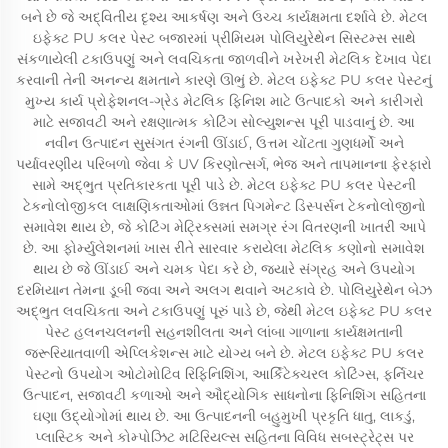
બને છે જે અદ્વિતીય દૃશ્ય આકર્ષણ અને ઉચ્ચ કાર્યક્ષમતા દર્શાવે છે. મેટલ
ઇફેક્ટ PU કલર પેસ્ટ બજારમાં પ્રીમિયમ પોલિયુરેથેન સિસ્ટમ્સ સાથે
સંકળાયેલી ટકાઉપણું અને લવચિકતા જાળવીને ખરેખરી મેટલિક દેખાવ પેદા
કરવાની તેની અનન્ય ક્ષમતાને કારણે ઊભું છે. મેટલ ઇફેક્ટ PU કલર પેસ્ટનું
મુખ્ય કાર્ય પ્રોફેશનલ-ગ્રેડ મેટલિક ફિનિશ માટે ઉત્પાદકો અને કારીગરો
માટે સજાવટી અને રક્ષણાત્મક કોટિંગ સોલ્યુશન્સ પૂરી પાડવાનું છે. આ
નવીન ઉત્પાદન સુસંગત રંગની ઊંડાઈ, ઉત્તમ ચોંટતા ગુણધર્મો અને
પર્યાવરણીય પરિબળો જેવા કે UV કિરણોત્સર્ગ, ભેજ અને તાપમાનના ફેરફારો
સામે અદ્ભુત પ્રતિકારકતા પૂરી પાડે છે. મેટલ ઇફેક્ટ PU કલર પેસ્ટની
ટેકનોલોજીકલ લાક્ષણિકતાઓમાં ઉન્નત પિગમેન્ટ ડિસ્પર્સન ટેકનોલોજીનો
સમાવેશ થાય છે, જે કોટિંગ મેટ્રિક્સમાં સમગ્ર રંગ વિતરણની ખાતરી આપે
છે. આ ફોર્મ્યુલેશનમાં ખાસ રીતે સારવાર કરાયેલા મેટલિક કણોનો સમાવેશ
થાય છે જે ઊંડાઈ અને ચમક પેદા કરે છે, જ્યારે સંગ્રહ અને ઉપયોગ
દરમિયાન તેમના ડૂબી જવા અને અલગ થવાને અટકાવે છે. પોલિયુરેથેન બેઝ
અદ્ભુત લવચિકતા અને ટકાઉપણું પૂરું પાડે છે, જેથી મેટલ ઇફેક્ટ PU કલર
પેસ્ટ હલનચલનની સહનશીલતા અને લાંબા ગાળાના કાર્યક્ષમતાની
જરૂરિયાતવાળી એપ્લિકેશન્સ માટે યોગ્ય બને છે. મેટલ ઇફેક્ટ PU કલર
પેસ્ટનો ઉપયોગ ઓટોમોટિવ રિફિનિશિંગ, આર્કિટેક્ચરલ કોટિંગ્સ, ફર્નિચર
ઉત્પાદન, સજાવટી કળાઓ અને ઔદ્યોગિક સાધનોના ફિનિશિંગ સહિતના
ઘણા ઉદ્યોગોમાં થાય છે. આ ઉત્પાદનની બહુમુખી પ્રકૃતિ ધાતુ, લાકડું,
પ્લાસ્ટિક અને કોમ્પોઝિટ મટિરિયલ્સ સહિતના વિવિધ સબસ્ટ્રેટ્સ પર