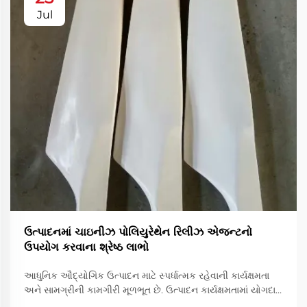
Jul
ઉત્પાદનમાં ચાઇનીઝ પોલિયુરેથેન રિલીઝ એજન્ટનો
ઉપયોગ કરવાના શ્રેષ્ઠ લાભો
આધુનિક ઔદ્યોગિક ઉત્પાદન માટે સ્પર્ધાત્મક રહેવાની કાર્યક્ષમતા
અને સામગ્રીની કામગીરી મૂળભૂત છે. ઉત્પાદન કાર્યક્ષમતામાં યોગદાન
આપનારા એક આવશ્યક સાધન છે રિઝર્વેશનનો ઉપયોગ.