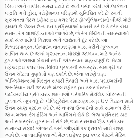
કિંમત અને તાલીમ સમય ઘટાડે છે અને પસંદ કરેલી એપ્લિકેશન
પદ્ધતિ ભલે હોય, પ્રોફેશનલ પરિણામો સુનિશ્ચિત કરે છે. રંગની
સુસંગતતા મેટલ ઇફેક્ટ pu કલર પેસ્ટ ફોર્મ્યુલેશન્સનો બીજો મોટો
ફાયદો છે. ઉન્નત ઉત્પાદન પ્રક્રિયાઓ ખાતરી કરે છે કે દરેક બેચ
સમાન રંગ લાક્ષણિકતાઓ જાળવે છે, જે રંગ મેચિંગની સમસ્યાઓ
સાથે સંકળાયેલી નિરાશા અને વ્યર્થતાને દૂર કરે છે. આ
વિશ્વાસપાત્રતા ઉત્પાદન વાતાવરણમાં ખાસ કરીને મૂલ્યવાન
સાબિત થાય છે જ્યાં ગુણવત્તાના ધોરણો જાળવવા માટે અનેક
ટુકડાઓ અથવા બેચમાં રંગની એકરૂપતા મહત્વપૂર્ણ છે. મેટલ
ઇફેક્ટ pu કલર પેસ્ટ વિવિધ પ્રકારની સબસ્ટ્રેટ સામગ્રી પર
ઉત્તમ ચોંટતા ગુણધર્મો પણ દર્શાવે છે, જેના કારણે ઘણા
એપ્લિકેશન્સમાં વિસ્તૃત સપાટી તૈયારી અને ખાસ પ્રાઇમર્સની
જરૂરિયાત ઘટી જાય છે. મેટલ ઇફેક્ટ pu કલર પેસ્ટની
પર્યાવરણીય પ્રતિકારક ક્ષમતાઓ પારંપારિક મેટલિક કોટિંગ્સની
તુલનાએ ખૂબ વધુ છે. પોલિયુરેથેન રસાયણશાસ્ત્ર UV વિઘટન સામે
ઉત્તમ રક્ષણ પ્રદાન કરે છે, જે નબળા ઉત્પાદનો સાથે સામાન્ય રીતે
જોવા મળતા રંગ ફેડિંગ અને ચાકિંગને રોકે છે. ભેજ પ્રતિકાર કાટ
અને સબસ્ટ્રેટ નુકસાનને રોકે છે, જ્યારે રાસાયણિક પ્રતિકાર
સામાન્ય સફાઈ એજન્ટો અને ઔદ્યોગિક દ્રાવકો સામે રક્ષણ
આપે છે. આ લાક્ષણિકતાઓ મેટલ ઇફેક્ટ pu કલર પેસ્ટને મેરિન