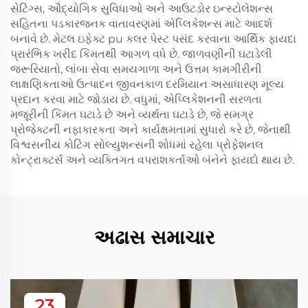
સેટિંગ્સ, ઔદ્યોગિક સુવિધાઓ અને આઉટડોર ઇન્સ્ટોલેશન્સ
સહિતના પડકારજનક વાતાવરણમાં એપ્લિકેશન્સ માટે આદર્શ
બનાવે છે. મેટલ ઇફેક્ટ pu કલર પેસ્ટ પસંદ કરવાના આર્થિક ફાયદા
પ્રારંભિક ખરીદ કિંમતથી આગળ વધે છે. જાળવણીની ઘટાડેલી
જરૂરિયાતો, લાંબા સેવા સમયગાળા અને ઉત્તમ કામગીરીની
લાક્ષણિકતાઓ ઉત્પાદન જીવનકાળ દરમિયાન અસાધારણ મૂલ્ય
પ્રદાન કરવા માટે જોડાય છે. વધુમાં, એપ્લિકેશનની સરળતા
મજૂરીની કિંમત ઘટાડે છે અને વ્યર્થતા ઘટાડે છે, જે સમગ્ર
પ્રોજેક્ટની નફાકારકતા અને કાર્યક્ષમતામાં સુધારો કરે છે, જેનાથી
વિશ્વસનીય કોટિંગ સોલ્યુશન્સની શોધમાં રહેલા પ્રોફેશનલ
કોન્ટ્રાક્ટર્સ અને વ્યક્તિગત વપરાશકર્તાઓ બંનેને ફાયદો થાય છે.
અઢાસ સમાચાર
23