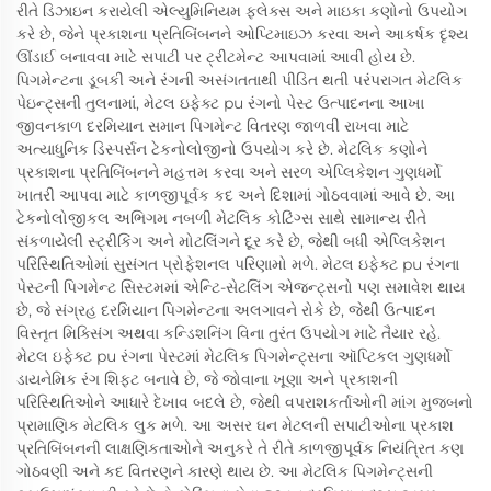
રીતે ડિઝાઇન કરાયેલી એલ્યુમિનિયમ ફ્લેક્સ અને માઇકા કણોનો ઉપયોગ
કરે છે, જેને પ્રકાશના પ્રતિબિંબનને ઓપ્ટિમાઇઝ કરવા અને આકર્ષક દૃશ્ય
ઊંડાઈ બનાવવા માટે સપાટી પર ટ્રીટમેન્ટ આપવામાં આવી હોય છે.
પિગમેન્ટના ડૂબકી અને રંગની અસંગતતાથી પીડિત થતી પરંપરાગત મેટલિક
પેઇન્ટ્સની તુલનામાં, મેટલ ઇફેક્ટ pu રંગનો પેસ્ટ ઉત્પાદનના આખા
જીવનકાળ દરમિયાન સમાન પિગમેન્ટ વિતરણ જાળવી રાખવા માટે
અત્યાધુનિક ડિસ્પર્સન ટેકનોલોજીનો ઉપયોગ કરે છે. મેટલિક કણોને
પ્રકાશના પ્રતિબિંબનને મહત્તમ કરવા અને સરળ એપ્લિકેશન ગુણધર્મો
ખાતરી આપવા માટે કાળજીપૂર્વક કદ અને દિશામાં ગોઠવવામાં આવે છે. આ
ટેકનોલોજીકલ અભિગમ નબળી મેટલિક કોટિંગ્સ સાથે સામાન્ય રીતે
સંકળાયેલી સ્ટ્રીકિંગ અને મોટલિંગને દૂર કરે છે, જેથી બધી એપ્લિકેશન
પરિસ્થિતિઓમાં સુસંગત પ્રોફેશનલ પરિણામો મળે. મેટલ ઇફેક્ટ pu રંગના
પેસ્ટની પિગમેન્ટ સિસ્ટમમાં એન્ટિ-સેટલિંગ એજન્ટ્સનો પણ સમાવેશ થાય
છે, જે સંગ્રહ દરમિયાન પિગમેન્ટના અલગાવને રોકે છે, જેથી ઉત્પાદન
વિસ્તૃત મિક્સિંગ અથવા કન્ડિશનિંગ વિના તુરંત ઉપયોગ માટે તૈયાર રહે.
મેટલ ઇફેક્ટ pu રંગના પેસ્ટમાં મેટલિક પિગમેન્ટ્સના ઑપ્ટિકલ ગુણધર્મો
ડાયનેમિક રંગ શિફ્ટ બનાવે છે, જે જોવાના ખૂણા અને પ્રકાશની
પરિસ્થિતિઓને આધારે દેખાવ બદલે છે, જેથી વપરાશકર્તાઓની માંગ મુજબનો
પ્રામાણિક મેટલિક લુક મળે. આ અસર ઘન મેટલની સપાટીઓના પ્રકાશ
પ્રતિબિંબનની લાક્ષણિકતાઓને અનુકરે તે રીતે કાળજીપૂર્વક નિયંત્રિત કણ
ગોઠવણી અને કદ વિતરણને કારણે થાય છે. આ મેટલિક પિગમેન્ટ્સની