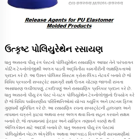
ઉત્કૃષ્ટ પોલિયુરેથેન રસાયણ
ધાતુ અસરના પીયુ રંગ પેસ્ટનો પોલિયુરેથેન રસાયણિક આધાર તેને પરંપરાગત
કોટિંગ ટેકનોલોજીથી અલગ પાડતી અદ્વિતીય કામગીરીની લાક્ષણિકતાઓ
પ્રદાન કરે છે. આ ઉન્નત પોલિમર સિસ્ટમ ક્રોસ-લિંક્ડ નેટવર્ક બનાવે છે જે
વિવિધ પ્રકારની સબસ્ટ્રેટ સામગ્રી સાથે ઉત્તમ ચોંટાણ જાળવી રાખતા
અસાધારણ લચીલાપણું, ટકાઉપણું અને રાસાયણિક પ્રતિકાર પ્રદાન કરે છે.
ધાતુ અસરનો પીયુ રંગ પેસ્ટ બે-ઘટક પોલિયુરેથેન ટેકનોલોજીનો ઉપયોગ કરે
છે જે વિવિધ પર્યાવરણીય પરિસ્થિતિઓમાં યોગ્ય ક્યુરિંગ અને ઇષ્ટતમ ફિલ્મ
ગુણધર્મો સુનિશ્ચિત કરે છે. આ રસાયણિક રચના સબસ્ટ્રેટની હાલચાલ અને
તાપમાન ચક્રને ફાટવા અથવા સ્તર અલગ થવા વિના સહન કરવાને સક્ષમ
બનાવે છે, જે તાપમાનમાં ફેરફાર અને યાંત્રિક તણાવને કારણે થતી
એપ્લિકેશન માટે આદર્શ બનાવે છે. ધાતુ અસરના પીયુ રંગ પેસ્ટમાં
પોલિયુરેથેન બેઇઝ એક્રેલિક અથવા આલ્કાઇડ વિકલ્પોની સરખામણીમાં