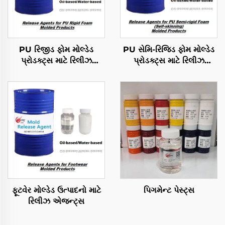
PU રિજીડ ફોમ મોલ્ડેડ
PU સેમિ-રિજિડ ફોમ મોલ્ડેડ
પ્રોડક્ટ્સ માટે રિલીઝ
પ્રોડક્ટ્સ માટે રિલીઝ
એજન્ટ્સ
એજન્ટ્સ
ફૂટવેર મોલ્ડેડ ઉત્પાદનો માટે
પિગમેન્ટ પેસ્ટ્સ
રિલીઝ એજન્ટ્સ