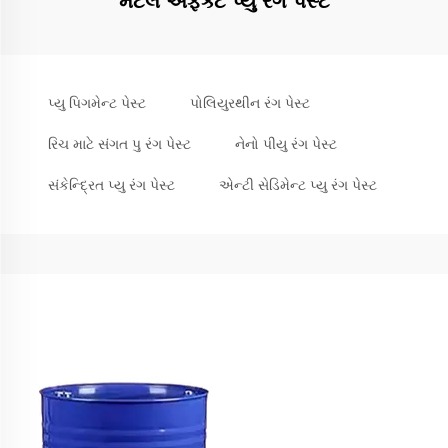
મેટલ એફેક્ટ પ્યુ રંગ પેસ્ટ
પ્યુ પિગમેન્ટ પેસ્ટ
પોલિયુરથીન રંગ પેસ્ટ
રિચ માટે સંગત પુ રંગ પેસ્ટ
નેનો પીયુ રંગ પેસ્ટ
સંકેન્દ્રિત પ્યુ રંગ પેસ્ટ
એન્ટી સેડિમેન્ટ પ્યુ રંગ પેસ્ટ