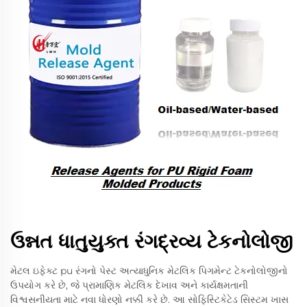
ઉન્નત ધાતુયુક્ત રંગદ્રવ્ય ટેકનોલોજી
મેટલ ઇફેક્ટ pu રંગનો પેસ્ટ અત્યાધુનિક મેટલિક પિગમેન્ટ ટેકનોલોજીનો
ઉપયોગ કરે છે, જે પ્રામાણિક મેટલિક દેખાવ અને કાર્યક્ષમતાની
વિશ્વસનીયતા માટે નવા ધોરણો નક્કી કરે છે. આ સોફિસ્ટિકેટેડ સિસ્ટમ ખાસ