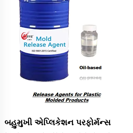
બહુમુખી એપ્લિકેશન પરફોર્મન્સ