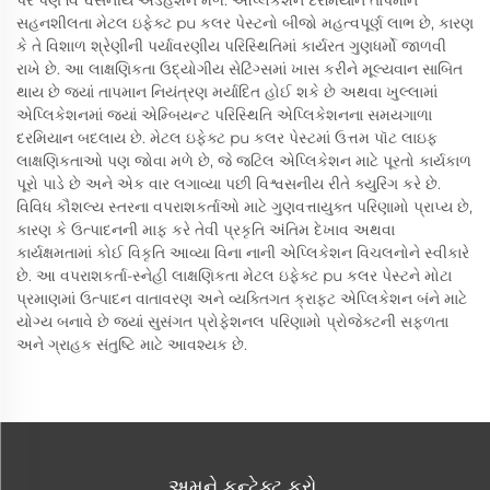
પર પણ વિશ્વસનીય એડહેશન મળે. એપ્લિકેશન દરમિયાન તાપમાન
સહનશીલતા મેટલ ઇફેક્ટ pu કલર પેસ્ટનો બીજો મહત્વપૂર્ણ લાભ છે, કારણ
કે તે વિશાળ શ્રેણીની પર્યાવરણીય પરિસ્થિતિમાં કાર્યરત ગુણધર્મો જાળવી
રાખે છે. આ લાક્ષણિકતા ઉદ્યોગીય સેટિંગ્સમાં ખાસ કરીને મૂલ્યવાન સાબિત
થાય છે જ્યાં તાપમાન નિયંત્રણ મર્યાદિત હોઈ શકે છે અથવા ખુલ્લામાં
એપ્લિકેશનમાં જ્યાં એમ્બિયન્ટ પરિસ્થિતિ એપ્લિકેશનના સમયગાળા
દરમિયાન બદલાય છે. મેટલ ઇફેક્ટ pu કલર પેસ્ટમાં ઉત્તમ પૉટ લાઇફ
લાક્ષણિકતાઓ પણ જોવા મળે છે, જે જટિલ એપ્લિકેશન માટે પૂરતો કાર્યકાળ
પૂરો પાડે છે અને એક વાર લગાવ્યા પછી વિશ્વસનીય રીતે ક્યુરિંગ કરે છે.
વિવિધ કૌશલ્ય સ્તરના વપરાશકર્તાઓ માટે ગુણવત્તાયુક્ત પરિણામો પ્રાપ્ય છે,
કારણ કે ઉત્પાદનની માફ કરે તેવી પ્રકૃતિ અંતિમ દેખાવ અથવા
કાર્યક્ષમતામાં કોઈ વિકૃતિ આવ્યા વિના નાની એપ્લિકેશન વિચલનોને સ્વીકારે
છે. આ વપરાશકર્તા-સ્નેહી લાક્ષણિકતા મેટલ ઇફેક્ટ pu કલર પેસ્ટને મોટા
પ્રમાણમાં ઉત્પાદન વાતાવરણ અને વ્યક્તિગત ક્રાફ્ટ એપ્લિકેશન બંને માટે
યોગ્ય બનાવે છે જ્યાં સુસંગત પ્રોફેશનલ પરિણામો પ્રોજેક્ટની સફળતા
અને ગ્રાહક સંતુષ્ટિ માટે આવશ્યક છે.
અમને કન્ટેક્ટ કરો