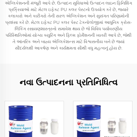
એપ્લિકેશનની મંજૂરી આપે છે. ઉત્પાદન સુવિધાઓ ઉત્પાદન લાઇન ફિનિશિંગ
પ્રક્રિયાઓ માટે મેટલ ઇફેક્ટ PU કલર પેસ્ટનો ઉપયોગ કરે છે, જ્યારે
કલાકારો અને કારીગરો તેની સરળ એપ્લિકેશન અને સુસંગત પરિણામોની
પ્રશંસા કરે છે. મેટલ ઇફેક્ટ PU કલર પેસ્ટ ટેકનોલોજીમાં આધુનિક ક્રોસ-
લિંકિંગ રસાયણશાસ્ત્રનો સમાવેશ થાય છે જે વિવિધ પર્યાવરણીય
પરિસ્થિતિઓમાં યોગ્ય ક્યુરિંગ અને ફિલ્મ ફોર્મેશનની ખાતરી આપે છે, જેથી
તે આંતરિક અને બાહ્ય એપ્લિકેશન્સ માટે વિશ્વસનીય બને છે જ્યાં
સૌંદર્યલક્ષી આકર્ષણ અને કાર્યક્ષમતા સૌથી વધુ મહત્વનું હોય છે.
નવા ઉત્પાદનના પ્રતિનિધિત્વ