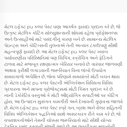
મેટલ ઇફેક્ટ pu કલર પેસ્ટ ઘણા આકર્ષક ફાયદા પ્રદાન કરે છે, જે
ઉત્કૃષ્ટ મેટલિક કોટિંગ સોલ્યુશન્સની શોધમાં રહેલા પ્રોફેશનલ્સ
અને ઉત્સાહીઓ માટે પસંદગીનું કારણ બને છે. સામાન્ય મેટલિક
પેઇન્ટ્સ અને કોટિંગ્સની તુલનાએ તેની અત્યંત ટકાઉપણું સૌથી
મહત્વપૂર્ણ ફાયદો છે. આ મેટલ ઇફેક્ટ pu કલર પેસ્ટ ખરાબ
પર્યાવરણીય પરિસ્થિતિમાં પણ ચિપિંગ, સ્ક્રેચિંગ અને ફેડિંગને
ટાળવા માટે મજબૂત રક્ષણાત્મક બેરિયર બનાવે છે. વારંવાર જાળવણી
અથવા ફરીથી લગાડવાની જરૂરિયાત વિના લાંબો ઉપયોગ
સમયગાળો અપેક્ષિત છે, જેના પરિણામે સમયાંતરે મોટી બચત થાય
છે. મેટલ ઇફેક્ટ pu કલર પેસ્ટની એપ્લિકેશન વિવિધતા વિવિધ
પ્રકારના અને માપના પ્રોજેક્ટ્સમાં મોટી કિંમત પ્રદાન કરે છે.
નાની ડેકોરેટિવ વસ્તુઓ કે મોટી ઔદ્યોગિક સપાટીઓ પર કોટિંગ
હોય, આ ઉત્પાદન સુસંગત કામગીરી અને દેખાવની ગુણવત્તા જાળવે
છે. મેટલ ઇફેક્ટ pu કલર પેસ્ટ સ્પ્રે ગન, બ્રશ અને રોલર સહિતની
વિવિધ એપ્લિકેશન પદ્ધતિઓ સાથે અસરકારક રીતે કામ કરે છે, જે
વપરાશકર્તાઓને તેમની ચોક્કસ જરૂરિયાતો માટે સૌથી યોગ્ય
ટેકનિક પસંદ કરવાની મંજૂરી આપે છે. આ લવચીકતા સાધનોની