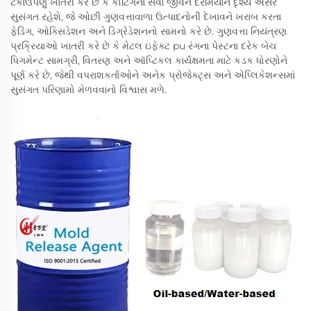
ટકાઉપણું ખાતરી કરે છે કે કોટિંગના સેવા જીવન દરમિયાન દૃશ્ય અસર
સુસંગત રહેશે, જે ઓછી ગુણવત્તાવાળા ઉત્પાદનોની દેખાવને ખરાબ કરતા
ફેડિંગ, ઓક્સિડેશન અને ડિગ્રેડેશનનો સામનો કરે છે. ગુણવત્તા નિયંત્રણ
પ્રક્રિયાઓ ખાતરી કરે છે કે મેટલ ઇફેક્ટ pu રંગના પેસ્ટના દરેક બેચ
પિગમેન્ટ સામગ્રી, વિતરણ અને ઑપ્ટિકલ કાર્યક્ષમતા માટે કડક ધોરણોને
પૂર્ણ કરે છે, જેથી વપરાશકર્તાઓને અનેક પ્રોજેક્ટ્સ અને એપ્લિકેશન્સમાં
સુસંગત પરિણામો મેળવવાનો વિશ્વાસ મળે.