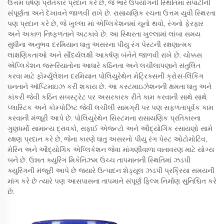
ઉત્તમ ઘર્ષણ પ્રતિકાર પ્રદાન કરે છે, જે ભારે ઉપયોગની સ્થિતિમાં સપાટીની
સંપૂર્ણતા અને દેખાવને જાળવી રાખે છે. રાસાયણિક રચના ઉત્તમ યુવી સ્થિરતા
પણ પ્રદાન કરે છે, જે ખુલ્લા માં એપ્લિકેશનમાં ચૂનો થવો, રંગનો ફેરફાર
અને અકાળ નિષ્ફળતાને અટકાવે છે. આ સ્થિરતા ખુલ્લામાં લાંબા સમય
સુધીના અનુભવ દરમિયાન ધાતુ અસરના પીયુ રંગ પેસ્ટની રક્ષણાત્મક
લાક્ષણિકતાઓ અને સૌંદર્યલક્ષી આકર્ષણ બંનેને જાળવી રાખે છે. ચોક્કસ
એપ્લિકેશન જરૂરિયાતોના આધારે કઠિનતા અને લચીલાપણાને સંતુલિત
કરવા માટે ફોર્મ્યુલેશન દરમિયાન પોલિયુરેથેન મેટ્રિક્સની ક્રોસ-લિંકિંગ
ઘનતાને ઑપ્ટિમાઇઝ કરી શકાય છે. આ કસ્ટમાઇઝેશનની ક્ષમતા ધાતુ અને
કાંકરી જેવી કઠિન સબસ્ટ્રેટ પર અસરકારક રીતે કામ કરવાની સાથે સાથે
પ્લાસ્ટિક અને કોમ્પોઝિટ જેવી લચીલી સામગ્રી પર પણ સફળતાપૂર્વક કામ
કરવાની મંજૂરી આપે છે. પોલિયુરેથેન સિસ્ટમના રાસાયણિક પ્રતિકારના
ગુણધર્મો સામાન્ય દ્રાવકો, સફાઈ એજન્ટો અને ઔદ્યોગિક રસાયણો સામે
રક્ષણ પ્રદાન કરે છે, જેના કારણે ધાતુ અસરનો પીયુ રંગ પેસ્ટ ઓટોમોટિવ,
મેરિન અને ઔદ્યોગિક એપ્લિકેશન જેવા માંગણીવાળા વાતાવરણ માટે યોગ્ય
બને છે. ઉન્નત ક્યુરિંગ મિકેનિઝમ ઉચ્ચ તાપમાનની સ્થિતિમાં ઝડપી
ક્યુરિંગની મંજૂરી આપે છે જ્યારે ઉત્પાદન શેડ્યૂલ ઝડપી પ્રક્રિયા સમયની
માંગ કરે છે ત્યારે પણ આસપાસના તાપમાને સંપૂર્ણ ફિલ્મ નિર્માણ સુનિશ્ચિત કરે
છે.