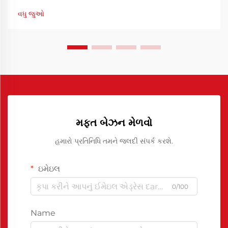
વધુ જુઓ
મફત બેઝન મેળવો
હમારો પ્રતિનિધિ તમને જલદી સંપર્ક કરશે.
ઇમેઇલ
0/100
Name