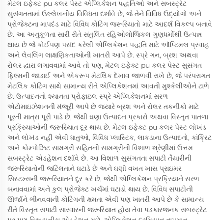
મેટલ ઇફેક્ટ pu કલર પેસ્ટ એપ્લિકેશન પદ્ધતિઓ અને સબસ્ટ્રેટ
સુસંગતતામાં ઉલ્લેખનીય વિવિધતા દર્શાવે છે, જે તેને વિવિધ ઉદ્યોગો અને
પ્રોજેક્ટના માપદંડ માટે વિવિધ કોટિંગ જરૂરિયાતો માટે આદર્શ વિકલ્પ બનાવે
છે. આ અનુકૂળતા સારી રીતે સંતુલિત રહિઓલોજિકલ ગુણધર્મોથી ઉત્પન્ન
થાય છે જે કોઈપણ પસંદ કરેલી એપ્લિકેશન પદ્ધતિ માટે ઑપ્ટિમલ પ્રવાહ
અને લેવલિંગ લાક્ષણિકતાઓની ખાતરી આપે છે. સ્પ્રે ગન, બ્રશ અથવા
રોલર દ્વારા લગાવવામાં આવે તો પણ, મેટલ ઇફેક્ટ pu કલર પેસ્ટ સુસંગત
ફિલ્મની જાડાઈ અને એકરૂપ મેટલિક દેખાવ જાળવી રાખે છે, જે પરંપરાગત
મેટલિક કોટિંગ સાથે સામાન્ય રીતે એપ્લિકેશનમાં આવતી મુશ્કેલીઓને ટાળે
છે. ઉત્પાદનનો શ્યાનતા પ્રોફાઇલ સ્પ્રે એપ્લિકેશનમાં સરળ
એટોમાઇઝેશનની મંજૂરી આપે છે જ્યારે બ્રશ અને રોલર તકનીકો માટે
પૂરતી માત્રા પૂરી પાડે છે, જેથી ઘણા ઉત્પાદન પ્રકારો અથવા વિસ્તૃત પાતળા
પ્રક્રિયાઓની જરૂરિયાત દૂર થાય છે. મેટલ ઇફેક્ટ pu કલર પેસ્ટ લોખંડ
અને લોખંડ નહીં એવી ધાતુઓ, વિવિધ પ્લાસ્ટિક, લાકડાના ઉત્પાદનો, કાંક્રિટ
અને કોમ્પોઝિટ સામગ્રી સહિતની સામગ્રીની વિશાળ શ્રેણીમાં ઉત્તમ
સબસ્ટ્રેટ એડહેશન દર્શાવે છે. આ વિશાળ સુસંગતતા સપાટી તૈયારીની
જરૂરિયાતોની જટિલતાને ઘટાડે છે અને ઘણી વખત ખાસ પ્રાઇમર
સિસ્ટમ્સની જરૂરિયાતને દૂર કરે છે, જેથી એપ્લિકેશન પ્રક્રિયાને સરળ
બનાવવામાં અને કુલ પ્રોજેક્ટ ખર્ચમાં ઘટાડો થાય છે. વિવિધ સપાટીની
ઊર્જાને ભીનવવાની કોટિંગની ક્ષમતા એવી પણ ખાતરી આપે છે કે સામાન્ય
રીતે વિસ્તૃત સપાટી સારવારની જરૂરિયાત હોય તેવા પડકારજનક સબસ્ટ્રેટ