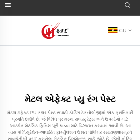
GU
મેટલ એફેક્ટ પ્યુ રંગ પેસ્ટ
મેટલ ઇફેક્ટ PU કલર પેસ્ટ સપાટી કોટિંગ ટેકનોલોજીમાં એક ક્રાંતિકારી
પ્રગતિ દર્શાવે છે, જે વિવિધ પ્રકારના સબસ્ટ્રેટ્સ અને ઉપયોગો માટે
આકર્ષક મેટલિક ફિનિશ પૂરી પાડવા માટે ડિઝાઇન કરવામાં આવી છે. આ
ખાસ પોલિયુરેથેન-આધારિત ફોર્મ્યુલેશન ઉન્નત પોલિમર રસાયણશાસ્ત્રને
સાવચેતીથી પસંદ કરાયેલા મેટલિક પિગમેન્ટ્સ સાથે જોડે છે, જેથી કોટિંગ