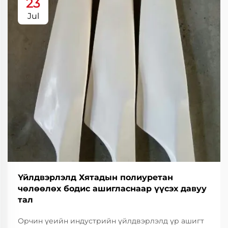
23
Jul
Үйлдвэрлэлд Хятадын полиуретан
чөлөөлөх бодис ашигласнаар үүсэх давуу
тал
Орчин үеийн индустрийн үйлдвэрлэлд үр ашигт