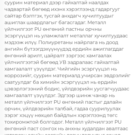
суурин материал дээр гайхалтай наалдах
чадвартай бөгөөд ихэнх хэрэглээнд гадаргууг
сайтар бэлтгэх, тусгай анхдагч хучилтуудыг
ашиглах шаардлагыг багасгадаг. Металл
үйлчилгээт PU өнгөний пастны орчны
эсэргүүцэл нь уламжлалт металлаг хучилтуудаас
мэдээж илүү. Полиуретаны найрлага нь доод
ангийн бүтээгдэхүүнүүдэд ердийн ажиглагддаг
өнгөний арилт, цайралт зэргээс хамгаалах
үйлчилгээтэй бөгөөд УВ задралаас гайхалтай
хамгаалалт үзүүлдэг. Чийгийн эсэргүүцэл нь
коррозийг, суурин материалд учирсан эвдрэлийг
саатуулдаг ба химийн эсэргүүцэл нь ердийн
цэвэрлэгээний бодис, үйлдвэрийн уусгагчуудаас
хамгаалалт үзүүлдэг. Эдгээр шинж чанар нь
металл үйлчилгээт PU өнгөний пастыг далайн
орчин, үйлдвэрийн талбай, гадаа суурилуулах
зэрэг хэцүү нөхцөл байдлын хэрэглээнд төгс
тохиромжтой болгодог. Металл үйлчилгээт PU
өнгөний паст сонгох нь анхны худалдан авалтаас