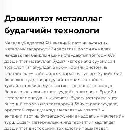
Дэвшилтэт металллаг
будагчийн технологи
Металл үйлдэлтэй PU өнгөний паст нь аутентик
металлын гадаргуугийн харагдац болон ажиллах
найдвартай байдлын шинэ стандартыг тогтоож буй
дэвшилтэт металллаг будагч материалд суурилсан
технологийг агуулдаг. Энэхүү нарийн систем нь
гэрлийг илүү сайн ойлгох, харааны гүн эрч хүчийг бий
болгохын тулд гадаргуугийн эмчилгээ хийсэн
тусгайлан зохион бүтээсэн хөнгөн цагаан хэсэлцэг
болон слюны жижиг хэсгүүдийг ашигладаг. Ердийн
металллаг өнгүүд нь ихэвчлэн будагч материал унах,
өнгөний тоо хэмжээ тогтворгүй байх зэрэг асуудалд
ордогтой харьцуулахад, металлаг үйлдэлтэй PU
өнгөний паст нь бүтээгдэхүүний амьдралын мөчлөгийн
турш будагч материалын жигд тархалтыг хадгалдаг
дэвшилтэт дисперсийн технологийг ашигладаг.