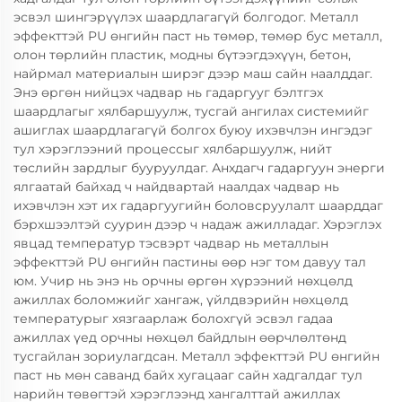
эсвэл шингэрүүлэх шаардлагагүй болгодог. Металл
эффекттэй PU өнгийн паст нь төмөр, төмөр бус металл,
олон төрлийн пластик, модны бүтээгдэхүүн, бетон,
найрмал материалын ширэг дээр маш сайн наалддаг.
Энэ өргөн нийцэх чадвар нь гадаргууг бэлтгэх
шаардлагыг хялбаршуулж, тусгай ангилах системийг
ашиглах шаардлагагүй болгох буюу ихэвчлэн ингэдэг
тул хэрэглээний процессыг хялбаршуулж, нийт
төслийн зардлыг бууруулдаг. Анхдагч гадаргуун энерги
ялгаатай байхад ч найдвартай наалдах чадвар нь
ихэвчлэн хэт их гадаргуугийн боловсруулалт шаарддаг
бэрхшээлтэй суурин дээр ч надаж ажилладаг. Хэрэглэх
явцад температур тэсвэрт чадвар нь металлын
эффекттэй PU өнгийн пастины өөр нэг том давуу тал
юм. Учир нь энэ нь орчны өргөн хүрээний нөхцөлд
ажиллах боломжийг хангаж, үйлдвэрийн нөхцөлд
температурыг хязгаарлаж болохгүй эсвэл гадаа
ажиллах үед орчны нөхцөл байдлын өөрчлөлтөнд
тусгайлан зориулагдсан. Металл эффекттэй PU өнгийн
паст нь мөн саванд байх хугацааг сайн хадгалдаг тул
нарийн төвөгтэй хэрэглээнд хангалттай ажиллах