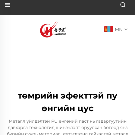
MN
төмрийн эфекттэй пу
өнгийн цус
Металл үйлдэлтэй PU өнгөний паст нь гадаргуугийн
давхарга технологид шинэчлэлт оруулсан бөгөөд янз
бүрийн суурь материал, хэрэглээнд гайхалтай металл