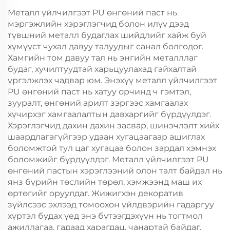
Металл үйлчилгээт PU өнгөний паст нь
мэргэжлийн хэрэглэгчид болон илүү дээд
түвшний металл будаглах шийдлийг хайж буй
хүмүүст чухал давуу талуудыг санал болгодог.
Хамгийн том давуу тал нь энгийн металллаг
будаг, хучилтуудтай харьцуулахад гайхалтай
үргэлжлэх чадвар юм. Энэхүү металл үйлчилгээт
PU өнгөний паст нь хатуу орчинд ч гэмтэл,
зууралт, өнгөний арилт зэргээс хамгаалах
хүчирхэг хамгаалалтын давхаргийг бүрдүүлдэг.
Хэрэглэгчид дахин дахин засвар, шинэчлэлт хийх
шаардлагагүйгээр удаан хугацаагаар ашиглах
боломжтой тул цаг хугацаа болон зардал хэмнэх
боломжийг бүрдүүлдэг. Металл үйлчилгээт PU
өнгөний пастын хэрэглээний олон талт байдал нь
янз бүрийн төслийн төрөл, хэмжээнд маш их
өртөгийг оруулдаг. Жижигхэн декоратив
зүйлсээс эхлээд томоохон үйлдвэрийн гадаргуу
хүртэл будах үед энэ бүтээгдэхүүн нь тогтмол
ажиллагаа, гадаад харагдац, чанартай байдаг.