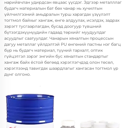
нарийвчлан удирдсан явцаас үүсдэг. Эдгээр металллаг
будагч материалын бат бөх чанар нь хучилтын
үйлчилгээний амьдралын турш харагдах үзүүлэлт
тогтмол байхыг хангаж, өнгө алдуулах, исэлдэх, задрах
зэрэгт тусгаарлагдан, бусад доогуур түвшний
бүтээгдэхүүнүүдийн гадаад төрхийг муудуулдаг
асуудлыг саатуулдаг. Чанарын хяналтын процессын
дагуу металлаг үйлдэлтэй PU өнгөний пастны нэг багц
бүр нь будагч материал, түүний тархалт, оптик
гүйцэтгэл зэрэг энгийн бус хяналтын стандартыг
хангаж байх ёстой бөгөөд хэрэглэгчдэд олон төсөл,
хэрэглээнд тавигдах шаардлагыг хангасан тогтмол үр
дүнг олгоно.