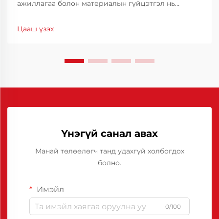
ажиллагаа болон материалын гүйцэтгэл нь
өрсөлдөх чадварыг хадгалахын тулд үндэс суурь
болдог. Үйлдвэрлэлийн үр ашигт ажиллагааг
Цааш үзэх
бэхжүүлэхэд туслах гол хэрэгсэл нь тусгай
зориулалтын тосны шийдэл юм.
Үнэгүй санал авах
Манай төлөөлөгч танд удахгүй холбогдох
болно.
Имэйл
0/100