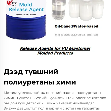
Дээд түвшний
полиуретаны хими
Металл үйлчлэлтэй pu өнгөний пастын полиуретаны
химийн үндэс нь хэвийн хучилтын технологиос ялгарах
онцгой гүйцэтгэлийн шинж чанарыг нийлүүлдэг.
Энэхүү дэвшилтэт полимерийн систем нь гайхалтай