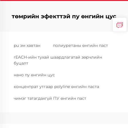
төмрийн эфекттэй пу өнгийн цус
pu эм хавтан
полиуретаны өнгийн паст
rEACH-ийн тухай шаардлагатай зөрчлийн
буцалт
нано пу өнгийн цус
концентрат утгаар polyline өнгийн паста
чимэг татагдахгүй ПУ өнгийн паст