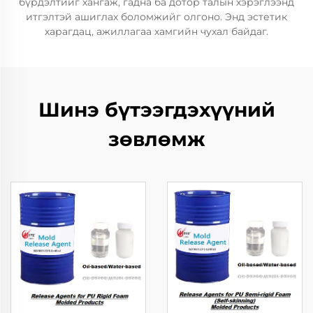
бүрдэлтийг хангаж, гадна ба дотор талын хэрэглээнд
итгэлтэй ашиглах боломжийг олгоно. Энд эстетик
харагдац, ажиллагаа хамгийн чухал байдаг.
Шинэ бүтээгдэхүүний
зөвлөмж