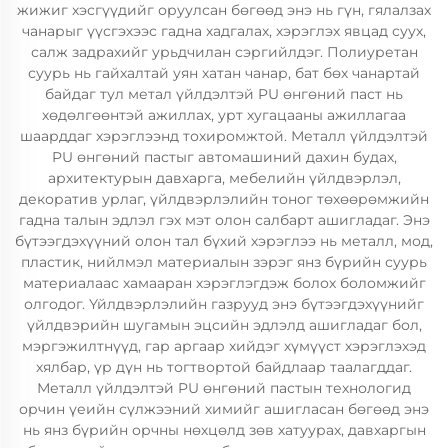
жижиг хэсгүүдийг оруулсан бөгөөд энэ нь гүн, гялалзах
чанарыг үүсгэхээс гадна хадгалах, хэрэглэх явцад суух,
салж задрахийг урьдчилан сэргийлдэг. Полиуретан
суурь нь гайхалтай уян хатан чанар, бат бөх чанартай
байдаг тул метал үйлдэлтэй PU өнгөний паст нь
хөдөлгөөнтэй ажиллах, урт хугацааны ажиллагаа
шаарддаг хэрэглээнд тохиромжтой. Металл үйлдэлтэй
PU өнгөний пастыг автомашиний дахин будах,
архитектурын давхарга, мебелийн үйлдвэрлэл,
декоратив урлаг, үйлдвэрлэлийн тоног төхөөрөмжийн
гадна талын эдлэл гэх мэт олон салбарт ашигладаг. Энэ
бүтээгдэхүүний олон тал бүхий хэрэглээ нь металл, мод,
пластик, нийлмэл материалын зэрэг янз бүрийн суурь
материалаас хамааран хэрэглэгдэж болох боломжийг
олгодог. Үйлдвэрлэлийн газрууд энэ бүтээгдэхүүнийг
үйлдвэрийн шугамын эцсийн эдлэлд ашигладаг бол,
мэргэжилтнүүд, гар аргаар хийдэг хүмүүст хэрэглэхэд
хялбар, үр дүн нь тогтвортой байдлаар таалагддаг.
Металл үйлдэлтэй PU өнгөний пастын технологид
орчин үеийн сүлжээний химийг ашигласан бөгөөд энэ
нь янз бүрийн орчны нөхцөлд зөв хатуурах, давхаргын