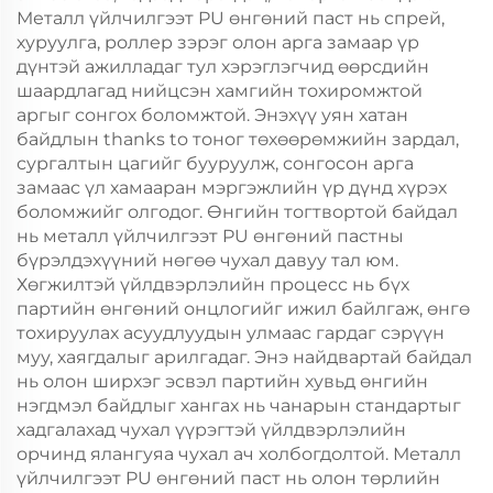
Металл үйлчилгээт PU өнгөний паст нь спрей,
хуруулга, роллер зэрэг олон арга замаар үр
дүнтэй ажилладаг тул хэрэглэгчид өөрсдийн
шаардлагад нийцсэн хамгийн тохиромжтой
аргыг сонгох боломжтой. Энэхүү уян хатан
байдлын thanks to тоног төхөөрөмжийн зардал,
сургалтын цагийг бууруулж, сонгосон арга
замаас үл хамааран мэргэжлийн үр дүнд хүрэх
боломжийг олгодог. Өнгийн тогтвортой байдал
нь металл үйлчилгээт PU өнгөний пастны
бүрэлдэхүүний нөгөө чухал давуу тал юм.
Хөгжилтэй үйлдвэрлэлийн процесс нь бүх
партийн өнгөний онцлогийг ижил байлгаж, өнгө
тохируулах асуудлуудын улмаас гардаг сэрүүн
муу, хаягдалыг арилгадаг. Энэ найдвартай байдал
нь олон ширхэг эсвэл партийн хувьд өнгийн
нэгдмэл байдлыг хангах нь чанарын стандартыг
хадгалахад чухал үүрэгтэй үйлдвэрлэлийн
орчинд ялангуяа чухал ач холбогдолтой. Металл
үйлчилгээт PU өнгөний паст нь олон төрлийн