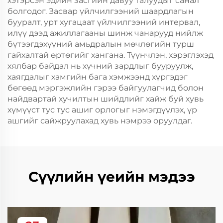
хэтэрсэн эдийн засгийн давуу талуудыг санал
болгодог. Засвар үйлчилгээний шаардлагын
бууралт, урт хугацаат үйлчилгээний интервал,
илүү дээд ажиллагааны шинж чанарууд нийлж
бүтээгдэхүүний амьдралын мөчлөгийн турш
гайхалтай өртөгийг хангана. Түүнчлэн, хэрэглэхэд
хялбар байдал нь хүчний зардлыг бууруулж,
хаягдалыг хамгийн бага хэмжээнд хүргэдэг
бөгөөд мэргэжлийн гэрээ байгуулагчид болон
найдвартай хучилтын шийдлийг хайж буй хувь
хүмүүст тус тус ашиг орлогыг нэмэгдүүлэх, үр
ашгийг сайжруулахад хувь нэмрээ оруулдаг.
Сүүлийн үеийн мэдээ