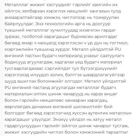
Металллаг жижиг хэсгүүдийг гэрлийг хамгийн их
ойлгох, хялбархан хэрэглэх нөхцлийг хангахын тулд
анхааралтайгаар хэмжээ, чиглэлээр нь тохируулан
байрлуулдаг. Энэ технологийн арга нь доогуур
түвшний металллаг хучилтуудад ихэвчлэн гардаг
зурвас, толботой харагдацыг бүрмөсөн арилгадаг
бөгөөд ямар ч нөхцөлд хэрэглэсэн ч үр дүн нь тогтмол,
мэргэжлийн түвшинд хүрдэг. Металл үйлдэлтэй PU
өнгөний пастын будагч материалд унахыг саатуулагч
бодисууд агуулагдаж, хадгалах үед будагч материал
тусгаарлагдахаас сэргийлдэг тул бүтээгдэхүүнийг
хэрэглэхэд илүүдэл холих, бэлтгэх шаардлагагүйгээр
шууд ашиглах боломжийг олгодог. Металл үйлдэлтэй
PU өнгөний пастанд агуулагдах металллаг будагч
материалын оптик шинж чанарууд нь харах өнцөг
болон гэрлийн нөхцөлөөс хамааран харагдац
өөрчлөгдөх динамик өнгөний шилжилтийг бий
болгодог бөгөөд хэрэглэгчид хүссэн аутентик металлын
харагдацыг үзүүлдэг. Энэхүү үйлдэл нь хатуу металл
гадаргуунуудын гэрлийг ойлгох шинж чанарыг тусгаж,
жижиг хэсгүүдийн чиглэл болон хэмжээний тархалтыг