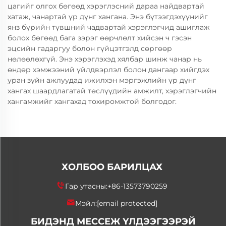
цагийг олгох бөгөөд хэрэглэсний дараа найдвартай
хатаж, чанартай үр дүнг хангана. Энэ бүтээгдэхүүнийг
янз бүрийн түвшний чадвартай хэрэглэгчид ашиглаж
болох бөгөөд бага зэрэг өөрчлөлт хийсэн ч гэсэн
эцсийн гадаргуу болон гүйцэтгэлд сөргөөр
нөлөөлөхгүй. Энэ хэрэглэхэд хялбар шинж чанар нь
өндөр хэмжээний үйлдвэрлэл болон дангаар хийгдэх
уран зүйн ажлуудад ижилхэн мэргэжлийн үр дүнг
хангах шаардлагатай төслүүдийн амжилт, хэрэглэгчийн
хангамжийг хангахад тохиромжтой болгодог.
ХОЛБОО БАРИЛЦАХ
Гар утасны:
+86-13573790259
Мэйл:
[email protected]
БИДЭНД МЕССЕЖ ҮЛДЭЭГЭЭРЭЙ