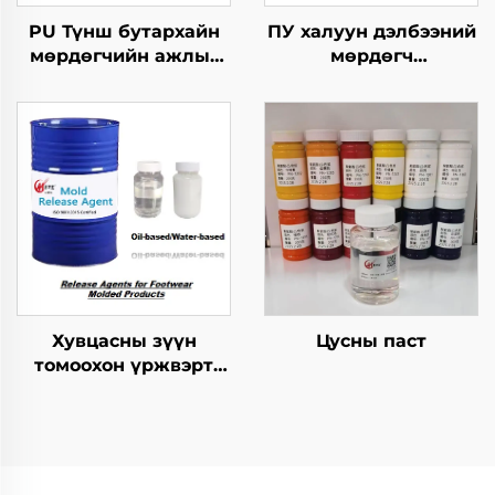
PU Түнш бутархайн
ПУ халуун дэлбээний
мөрдөгчийн ажлыг
мөрдөгч
зохицуулах тусгайлал
бүтээгдэхүүнүүдийн
хэрэгсэл
Хувцасны зүүн
Цусны паст
томоохон үржвэрт
ашиглагдах
шинжилгээний арга