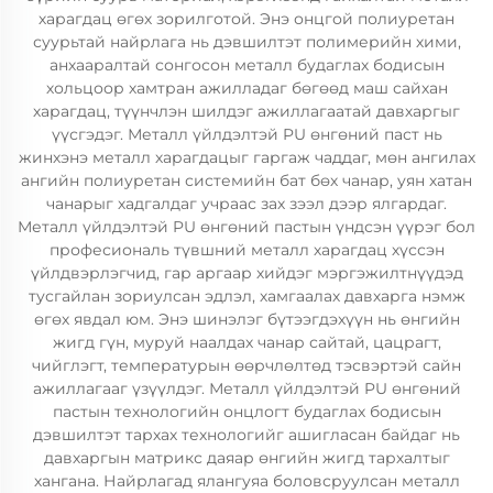
харагдац өгөх зорилготой. Энэ онцгой полиуретан
суурьтай найрлага нь дэвшилтэт полимерийн хими,
анхааралтай сонгосон металл будаглах бодисын
хольцоор хамтран ажилладаг бөгөөд маш сайхан
харагдац, түүнчлэн шилдэг ажиллагаатай давхаргыг
үүсгэдэг. Металл үйлдэлтэй PU өнгөний паст нь
жинхэнэ металл харагдацыг гаргаж чаддаг, мөн ангилах
ангийн полиуретан системийн бат бөх чанар, уян хатан
чанарыг хадгалдаг учраас зах зээл дээр ялгардаг.
Металл үйлдэлтэй PU өнгөний пастын үндсэн үүрэг бол
професиональ түвшний металл харагдац хүссэн
үйлдвэрлэгчид, гар аргаар хийдэг мэргэжилтнүүдэд
тусгайлан зориулсан эдлэл, хамгаалах давхарга нэмж
өгөх явдал юм. Энэ шинэлэг бүтээгдэхүүн нь өнгийн
жигд гүн, муруй наалдах чанар сайтай, цацрагт,
чийглэгт, температурын өөрчлөлтөд тэсвэртэй сайн
ажиллагааг үзүүлдэг. Металл үйлдэлтэй PU өнгөний
пастын технологийн онцлогт будаглах бодисын
дэвшилтэт тархах технологийг ашигласан байдаг нь
давхаргын матрикс даяар өнгийн жигд тархалтыг
хангана. Найрлагад ялангуяа боловсруулсан металл