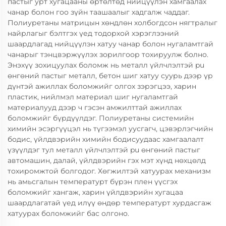
пастыг урт хугацааны өртөлтөд нийцүүлэн хамгаалах
чанар болон гоо зүйн таашаалыг хадгалж чаддаг.
Полиуретаны матрицын хөндлөн холбогдсон нягтралыг
найрлагыг бэлтгэх үед тодорхой хэрэглээний
шаардлагад нийцүүлэн хатуу чанар болон нугаламтгай
чанарыг тэнцвэржүүлэх зорилгоор тохируулж болно.
Энэхүү зохицуулах боломж нь металл үйлчлэлтэй pu
өнгөний пастыг металл, бетон шиг хатуу суурь дээр үр
дүнтэй ажиллах боломжийг олгох зэрэгцээ, харин
пластик, нийлмэл материал шиг нугаламтгай
материалууд дээр ч гэсэн амжилттай ажиллах
боломжийг бүрдүүлдэг. Полиуретаны системийн
химийн эсэргүүцэл нь түгээмэл уусгагч, цэвэрлэгчийн
бодис, үйлдвэрийн химийн бодисуудаас хамгаалалт
үзүүлдэг тул металл үйлчлэлтэй pu өнгөний пастыг
автомашин, далай, үйлдвэрийн гэх мэт хүнд нөхцөлд
тохиромжтой болгодог. Хөгжилтэй хатуурах механизм
нь амьсгалын температурт бүрэн плен үүсгэх
боломжийг хангаж, харин үйлдвэрийн хугацаа
шаардлагатай үед илүү өндөр температурт хурдасгаж
хатуурах боломжийг бас олгоно.