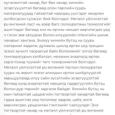
нугаламтгай чанар, бат бөх чанар, химийн
эсэргүүцэлтэй бөгөөд олон төрлийн суурь
материалуудад гайхалтай наалдац үүсгэдэг хөндлөн
холбогдсон сүлжээг бий болгодог. Металл үйлчлэлтэй
pu өнгөний паст нь хоёр багс полиуретаны технологийг
ашигладаг бөгөөд энэ нь орчны нөхцөл өөрчлөгдөх үед
ч гэсэн зөв хатуурах болон илүүдлийн пленгийн шинж
чанарыг хангана. Энэхүү химийн бүтэц нь суурь
материал хөдөлж, дулааны циклд өртөх үед трещин
эсвэл хучилт тасрахгүй байх боломжийг олгох бөгөөд
температурын хэлбэлзэл, механик ачаалалд өртөх
хэрэглээнд түүнийг төгс тохиромжтой болгодог.
Металл үйлчлэлтэй pu өнгөний пастын полиуретан
суурь нь акрил эсвэл алкидын орлох шийдлүүдтэй
харьцуулахад илүү сайн зүсэлтийн эсэргүүцэлтэй
бөгөөд хүнд ачаалалтай нөхцөлд гадаргуугийн бүтэц
болон дүр төрхийг хадгалж байдаг. Химийн бүтэц нь
мөн гайхалтай цацрагийн тогтвортой чанартай бөгөөд
гадаа ашиглах үед полимер задрах, цайх, өнгө
өөрчлөгдөх, урьдчилан гэмтэхийг саатуулдаг. Энэ
тогтвортой чанар нь металл үйлчлэлтэй pu өнгөний